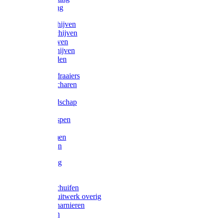
Victorketting
Afbraamschijven
Doorslijpschijven
Lamelschijven
Diamantschijven
Laselektroden
Schroevendraaiers
Tangen / Scharen
Zagen
Meetgereedschap
Beitels
Vijlen / Raspen
Sleutels
Lijmklemmen
Waterpassen
Bouwbeslag
Tuinbeslag
Grendels/schuifen
Hang en sluitwerk overig
Hengen/scharnieren
Scharnieren