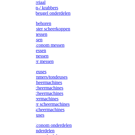
Injectiemateriaal
Hoefmessen-/ krabbers
Hoefbekapbeugel onderdelen
Messen toebehoren
Moser & Oster scheerkoppen
Hauptner messen
Liscop messen
Aesculap/Econom messen
Heiniger messen
Constanta messen
FarmClipper messen
Moser tondeuses
Overige trimmers/tondeuses
Heiniger scheermachines
Hauptner scheermachines
Aesculap scheermachines
Liscop scheermachines
FarmClipper scheermachines
Constanta scheermachines
Wahl tondeuses
Aesculap/Econom onderdelen
Hauptner onderdelen