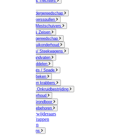
Jerrycans & Trechters
Harken
Hand-/ Kindergereedschap
Stratenmakersspullen
Sneeuw- / Mestschuivers
Baggeren & Zeisen
Elektrisch gereedschap
Boom / Struikonderhoud
Kruiwagens/ Steekwagens
Stelen / Handvaten
Tuinhulpmiddelen
Schop / Bats / Spade
Vorken & Rieken
Cultivator en krabbers
Schoffels / Onkruidbestrijding
Gazononderhoud
Hamers / Grondboor
Sledes / toebehoren
Onkruidverwijderaars
Ladders / Trappen
Werkbanken
Betonmolens