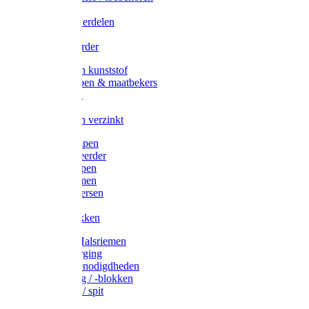
Veedrijvers
Koelift onderdelen
Antizuig
Uieronthaarder
Voerbakken kunststof
Voerscheppen & maatbekers
Hooiruiven
Hooinetten
Voerbakken verzinkt
Warmtelampen
Staartcoupeerder
Biggenkappen
Neuskrammen
Varken diversen
Zeugeband
Varkensbakken
Halsters / Halsriemen
Hoefverzorging
Lammer benodigdheden
Ramdektuig / -blokken
Vastzetpen / spit