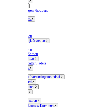
Fittingwerk
Gardena
Slangenwagen-/houders
Olie / Vetten
Chemicalien
Verven
Plasticzakken
Huishoudelijk Diversen
Matten
Zaksluitingen
Sponzen / Zemen
Zeepprodukten
Batterij & batterijladers
Zaklampen
Verpakking-/ verbindingsmateriaal
Touw / Koord
Afdekmateriaal
Staalkabel
Kleine ijzerwaren
Spijkers, Nagels & Krammen