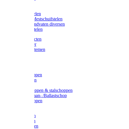
Bijlstelen
Vorkstelen
Gardena stelen
Sneeuw- /Mestschuifstelen
Stelen / Handvaten diversen
Telescoopstelen
Tuin producten
Fruitplukker
Ophangsystemen
Tuinafval
Manden
Spades
Betonschoppen
Schepbatsen
Batsen
Ballastschoppen & stalschoppen
Slijtsrip Graan- /Ballastschop
Graanschoppen
Spitvorken
Hooivorken
Mestvorken
Bietenvorken