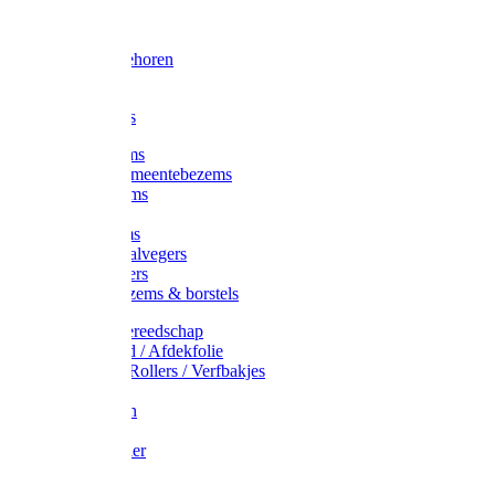
Voorhamer
Hamers
Slede toebehoren
Sledes
Composters
Straatbezems
Stads- / Gemeentebezems
Terrasbezems
Stalbezems
Gootbezems
Kamer-/Zaalvegers
Vloertrekkers
Onkruidbezems & borstels
Schildersgereedschap
Afplakband / Afdekfolie
Kwasten / Rollers / Verfbakjes
Mixers
Afdekfoliën
Messen
Schuurpapier
Luiwagens