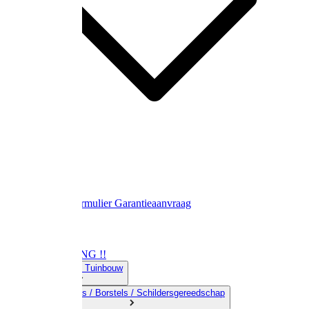
Contact
Retourformulier
Garantieaanvraag
OPRUIMING !!
01) Land-& Tuinbouw
02) Bezems / Borstels / Schildersgereedschap