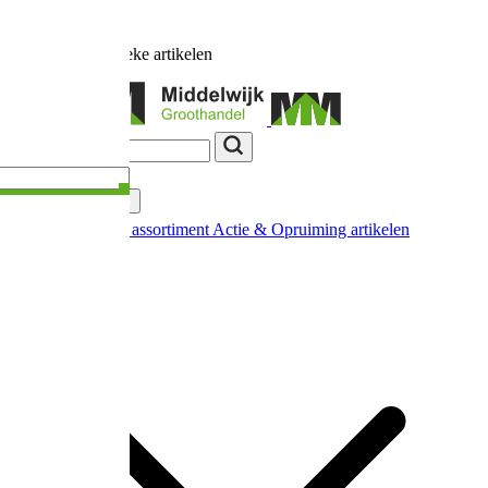
Ruim
17.000
unieke artikelen
Categorieën
Nieuw in ons assortiment
Actie & Opruiming artikelen
Extra