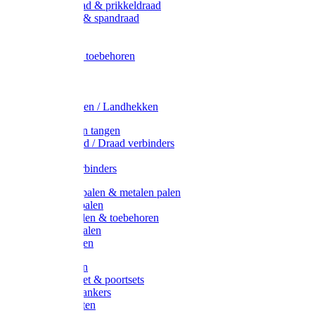
Metaal draad & prikkeldraad
Binddraad & spandraad
Gaas
Lint
Afrasternet toebehoren
Draad
Afrasternet
Koord
Weidehekken / Landhekken
Spanners en tangen
Lint / Koord / Draad verbinders
Haspels
Litzclip verbinders
Recycling palen & metalen palen
Kunststof palen
T-Post t-palen & toebehoren
Glasfiber palen
Houten palen
Poortgrepen
Doorgangset & poortsets
Poortgreepankers
Weidepoorten