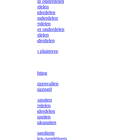
Lister/Liscop onderdelen
Eider onderdelen
Heiniger onderdelen
Constanta onderdelen
Moser onderdelen
Farm Clipper onderdelen
Oster onderdelen
TailWell onderdelen
Voerbakken pluimvee
Katten
Honden
LED verlichting
Ratten / Muizenvallen
Ratten / Muizengif
Gloria drukspuiten
Gloria onderdelen
Gardena onderdelen
Dario drukspuiten
Gardena drukspuiten
Diversen ongedierte
Insectenvallen-/verdrijvers