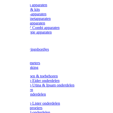
Onderdelen apparaten
Starter sets & kits
9V Batterij-apparaten
230V Lichtnetapparaten
12V Accu-apparaten
230V / 12V Combi apparaten
Zonne-energie apparaten
Tangen
Waarschuwingsbordjes
Afkuilen
Reiniging
Wegers en meters
Video bewaking
Weidepompen & toebehoren
Weidepomp Eider onderdelen
Weidepomp Utina & Ipsam onderdelen
Drinkbakken
Drinkbak onderdelen
Vlotters
Weidepomp Lister onderdelen
Nippels / Sproeiers
Drinknippel-onderdelen