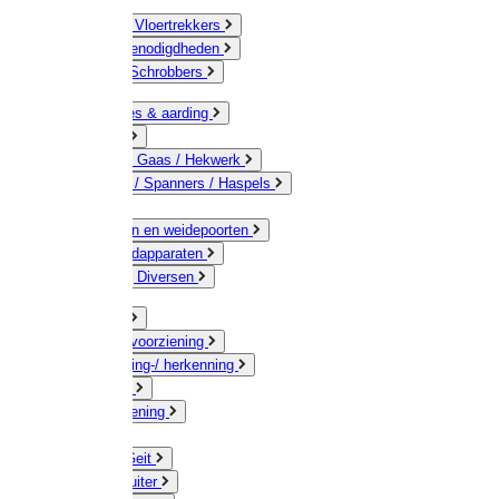
Bezems & Vloertrekkers
Schildersbenodigdheden
Borstels / Schrobbers
Accessoires & aarding
Isolatoren
Geleiders / Gaas / Hekwerk
Verbinders / Spanners / Haspels
Palen
Doorgangen en weidepoorten
Schrikdraadapparaten
Afrastering Diversen
Erf & Stal
Drinkwatervoorziening
Veemarkering-/ herkenning
Koe / Stier
Voervoorziening
Varken
Schaap / Geit
Paard & Ruiter