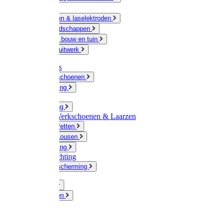
Ketting
Slijpschijven & laselektroden
Handgereedschappen
IJzerwaren bouw en tuin
Hang en sluitwerk
Disposables
Werkhandschoenen
Regenkleding
Klompen
Werkkleding
Wandel-/ Werkschoenen & Laarzen
Hoeden / Petten
Sokken / Kousen
Winterkleding
Winkelinrichting
Gelaatsbescherming
Pluimvee
Knaagdieren
Hond
Kat