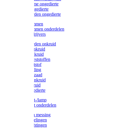
Protect Home ongedierte
Solabiol ongedierte
Protect Garden ongedierte
Mollenklemmen
Mollenklemmen onderdelen
Mollenverdrijvers
Protect Garden onkruid
Diversen onkruid
Solabiol onkruid
Solabiol meststoffen
Pokon meststof
Pokon voeding
Pokon graszaad
Roundup onkruid
Pokon onkruid
Pokon ongedierte
Vliegenkast-/lamp
Vliegenkast onderdelen
Zuigkorven messing
Geka koppelingen
Geka afdichtingen