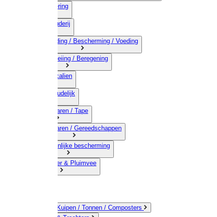
03) Afrastering
04) Veehouderij
05) Bestrijding / Bescherming / Voeding
06) Besproeiing / Beregening
07) Chemicalien
08) Huishoudelijk
09) Touwwaren / Tape
10) IJzerwaren / Gereedschappen
11) Persoonlijke bescherming
12) Kleindier & Pluimvee
Emmers / Kuipen / Tonnen / Composters