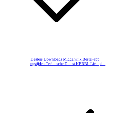
Over Middelwijk
Dealers
Downloads
Middelwijk Bestel-app
Gewijzigde openingstijden
Technische Dienst
KERBL Lichtplan
Aanvraag
Contact