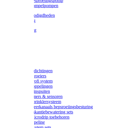
Gardena besproeiingspomp
Gardena dompelpompen
Tyleen benodigdheden
Tyleenslang
Lange bocht
Knie
T-stuk
Sok
Verloop
Nippels
Stop
Gardena afdichtingen
Gardena sproeiers
Gardena Profi system
Gardena koppelingen
Gardena tuinspuiten
Gardena timers & sensoren
Gardena Sprinklersysteem
Gardena meerkanaals bepsroeiingsbesturing
Gardena vakantiebewatering sets
Gardena Microdrip toebehoren
Gardena Pipeline
Gardena System sets