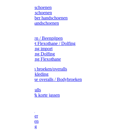
Latex handschoenen
Leren handschoenen
PVC / Rubber handschoenen
Katoenen handschoenen
Display
Plukmouwen / Beenpijpen
Reparatieset Flexothane / Dolfing
Regenkleding import
Regenkleding Dolfing
Regenkleding Flexothane
Toebehoren broeken/overalls
Signalisatiekleding
Amerikaanse overalls / Bodybroeken
Overalls
Kinderoveralls
Stofjassen & korte jassen
Werktruien
T-shirts
Werkjassen
Bodywarmer
Werkbroeken
Zaagkleding