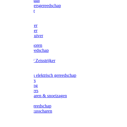
Afzetmateriaal
Stratenmakersgereedschap
Straathamer
Koevoeten
Mestschuiver
Mestschraper
Sneeuwschuiver
Zeis toebehoren
Baggergereedschap
Zeisen
Wetstenen / Zeisstrijker
Zeisboom
Accessoires elektrisch gereedschap
Grasmaaiers
Tuinreiniging
Robotmaaiers
Heggenscharen & snoeizagen
Trimmers
Klussen gereedschap
Gras & buxusscharen
Snoeizaag
Boomband