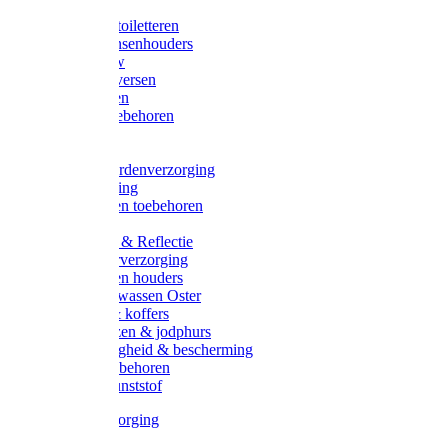
Halsters
Poetsen & toiletteren
Zadel-/Trensenhouders
Halstertouw
Halsters diversen
Hoofdstellen
Zadel & toebehoren
Longeren
Zwepen
Rapide paardenverzorging
Ruiter kleding
Hoofdstellen toebehoren
Dekens
Verlichting & Reflectie
Rapide leerverzorging
Likstenen en houders
Poetsen & wassen Oster
Poetssets & koffers
Ruiter laarzen & jodphurs
Ruiter veiligheid & bescherming
Ruiter - toebehoren
Voerbak kunststof
Klauwverzorging
Diversen