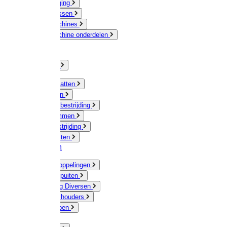
Veeverzorging
Scheermessen
Scheermachines
Scheermachine onderdelen
Huisdieren
Kippen
Verlichting
Muizen / Ratten
Drukspuiten
Ongediertebestrijding
Mollenklemmen
Onkruidbestrijding
Vliegenkasten
Meststoffen
Messing koppelingen
Gieters / Spuiten
Besproeiing Diversen
Slangen & houders
Waterpompen
Tyleen