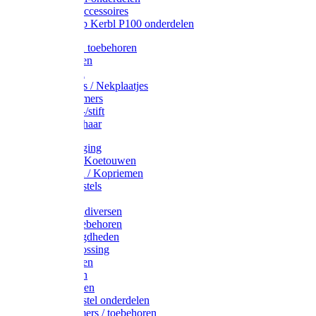
Drinkbak accessoires
Weidepomp Kerbl P100 onderdelen
Oormerken toebehoren
Enkelbanden
Oormerken
Halsplaatjes / Nekplaatjes
Kokernummers
Merkspray-/stift
Veemerkschaar
Uierverzorging
Halsters & Koetouwen
Halsriemen / Kopriemen
Koerugborstels
Koeliften
Koe / Stier diversen
Melkers toebehoren
Stalbenodigdheden
Kalververlossing
Stierenringen
Onthoornen
Kalverflessen
Koerugborstel onderdelen
Kalveremmers / toebehoren