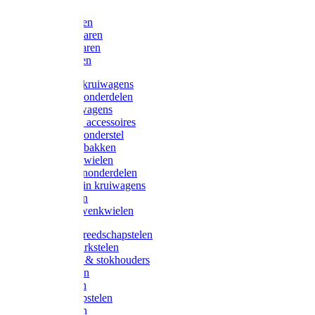
Bijlen
Snoeischaren
Heggenscharen
Takkenscharen
Snoeimessen
Landbouwkruiwagens
Kruiwagenonderdelen
Bouwkruiwagens
Kruiwagen accessoires
Kruiwagenonderstel
Kruiwagenbakken
Kruiwagenwielen
Steekwagenonderdelen
Huis en Tuin kruiwagens
Steekwagen
Bok- en Zwenkwielen
Overige gereedschapstelen
Bezem-/Harkstelen
Handvaten & stokhouders
Hamerstelen
Spadestelen
Graanschopstelen
Schopstelen