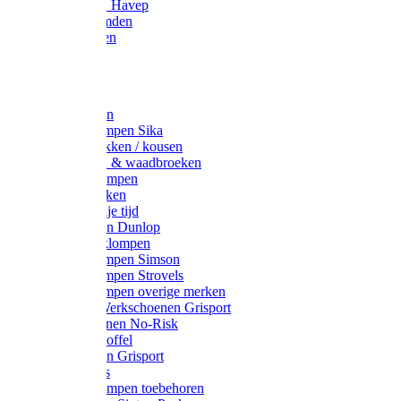
Werkjassen Havep
Thermohemden
Overhemden
Hoeden
Petten
Werksokken
Schoenklompen Sika
Thermo sokken / kousen
Lieslaarzen & waadbroeken
Houten klompen
Wandelsokken
Laarzen vrije tijd
Werklaarzen Dunlop
Kunststof klompen
Schoenklompen Simson
Schoenklompen Strovels
Schoenklompen overige merken
Wandel-/ Werkschoenen Grisport
Werkschoenen No-Risk
Klomppantoffel
Werklaarzen Grisport
Accessoires
Houten klompen toebehoren