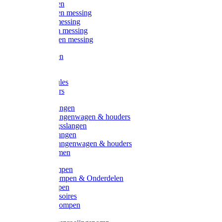
Kogelkranen
Koppelingen messing
Sproeiers messing
Tuinspuiten messing
Slangstukken messing
Handspuiten
Gieters
Kunststoftules
Regenmeters
Overige slangen
Overige slangenwagen & houders
Beregeningsslangen
Gardena slangen
Gardena slangenwagen & houders
Slangklemmen
Leader pompen
Zwengelpompen & Onderdelen
Ebara pompen
Pompaccessoires
Excellent pompen
Kinpumps