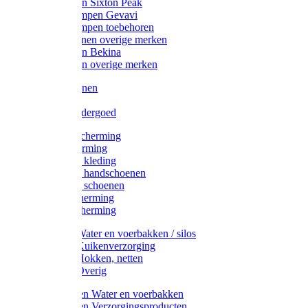
Werklaarzen Sixton Peak
Schoenklompen Gevavi
Schoenklompen toebehoren
Werkschoenen overige merken
Werklaarzen Bekina
Werklaarzen overige merken
Handschoenen
Mutsen
Thermo ondergoed
Gehoorbescherming
Oogbescherming
Disposable kleding
Disposable handschoenen
Disposable schoenen
Mondbescherming
Hoofdbescherming
Pluimvee Water en voerbakken / silos
Pluimvee Kuikenverzorging
Pluimvee Hokken, netten
Pluimvee Overig
Knaagdieren Water en voerbakken
Knaagdieren Verzorgingsproducten