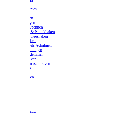
Waslijndraad
Simplexknipjes
Wervels
Sleutelringen
Gelaste ringen
Borgveren-/pennen
Musketons & Paniekhaken
S-haken & vleeshaken
Karabijnhaken
Noodschakels-/schalmen
Harp-/D-sluitingen
Staaldraadklemmen
Spanschroeven
Ringmoeren-/schroeven
Puntkousen
U-beugels
Aanlegringen
Lasthaken
Nagels
Krammen
Spijkers
Voetketting
Scheepsketting