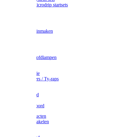
Gardena Microdrip startsets
Vet
Olie
Wecken & inmaken
Tricel
Americol
Zak- & Hoofdlampen
Lampjes
Tape en folie
Kabelbinders / Ty-raps
Bindtouw
Metselkoord
Touw
Elastisch koord
Afdekproducten
Heffen en takelen
Staalkabel