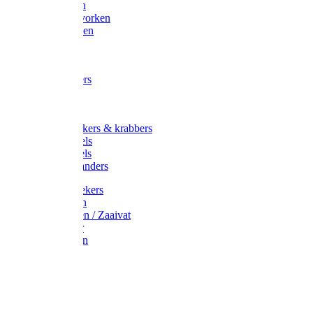
Maisvorken
Aardappelvorken
Vijgenvorken
Strohaak
Cultivators
Tuinkrabbers
Hakken
Schoffels
Onkruidstekers & krabbers
Hartschoffels
Ruitschoffels
Onkruidbranders
Graskantstekers
Verticuteren
Strooiwagen / Zaaivat
Grasmaaier
Grasscharen
Gazonrol
Trimmer
Grondboor
Tuinhamer