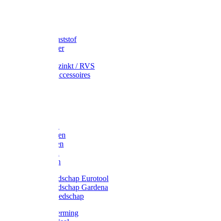
Speciekuip
Emmer kunststof
Schepemmer
Voerton
Emmer verzinkt / RVS
Regenton accessoires
Regenton
Jerrycans
Trechter
Polyharken
Gazonharken
Asfaltharken
Tuinharken
Hooiharken
Handgereedschap Eurotool
Handgereedschap Gardena
Kindergereedschap
Kniebescherming