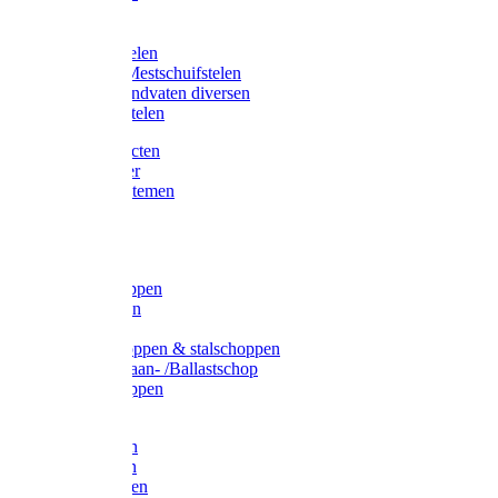
Bijlstelen
Vorkstelen
Gardena stelen
Sneeuw- /Mestschuifstelen
Stelen / Handvaten diversen
Telescoopstelen
Tuin producten
Fruitplukker
Ophangsystemen
Tuinafval
Manden
Spades
Betonschoppen
Schepbatsen
Batsen
Ballastschoppen & stalschoppen
Slijtsrip Graan- /Ballastschop
Graanschoppen
Spitvorken
Hooivorken
Mestvorken
Bietenvorken