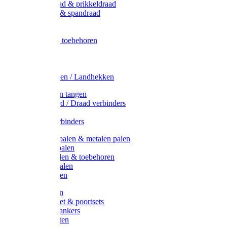
Metaal draad & prikkeldraad
Binddraad & spandraad
Gaas
Lint
Afrasternet toebehoren
Draad
Afrasternet
Koord
Weidehekken / Landhekken
Spanners en tangen
Lint / Koord / Draad verbinders
Haspels
Litzclip verbinders
Recycling palen & metalen palen
Kunststof palen
T-Post t-palen & toebehoren
Glasfiber palen
Houten palen
Poortgrepen
Doorgangset & poortsets
Poortgreepankers
Weidepoorten