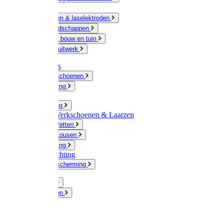
Ketting
Slijpschijven & laselektroden
Handgereedschappen
IJzerwaren bouw en tuin
Hang en sluitwerk
Disposables
Werkhandschoenen
Regenkleding
Klompen
Werkkleding
Wandel-/ Werkschoenen & Laarzen
Hoeden / Petten
Sokken / Kousen
Winterkleding
Winkelinrichting
Gelaatsbescherming
Pluimvee
Knaagdieren
Hond
Kat