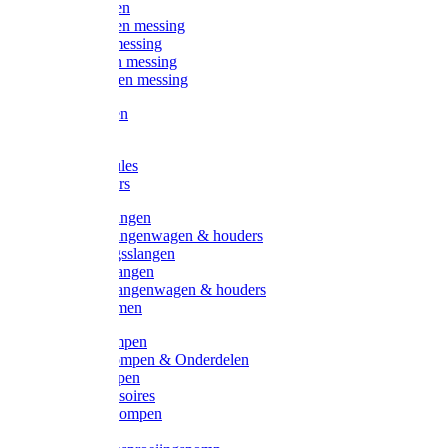
Kogelkranen
Koppelingen messing
Sproeiers messing
Tuinspuiten messing
Slangstukken messing
Handspuiten
Gieters
Kunststoftules
Regenmeters
Overige slangen
Overige slangenwagen & houders
Beregeningsslangen
Gardena slangen
Gardena slangenwagen & houders
Slangklemmen
Leader pompen
Zwengelpompen & Onderdelen
Ebara pompen
Pompaccessoires
Excellent pompen
Kinpumps