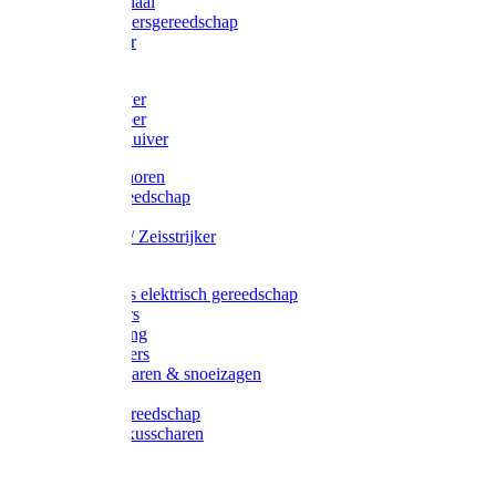
Afzetmateriaal
Stratenmakersgereedschap
Straathamer
Koevoeten
Mestschuiver
Mestschraper
Sneeuwschuiver
Zeis toebehoren
Baggergereedschap
Zeisen
Wetstenen / Zeisstrijker
Zeisboom
Accessoires elektrisch gereedschap
Grasmaaiers
Tuinreiniging
Robotmaaiers
Heggenscharen & snoeizagen
Trimmers
Klussen gereedschap
Gras & buxusscharen
Snoeizaag
Boomband