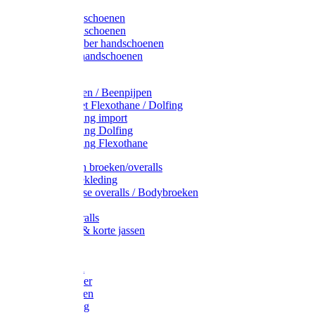
Latex handschoenen
Leren handschoenen
PVC / Rubber handschoenen
Katoenen handschoenen
Display
Plukmouwen / Beenpijpen
Reparatieset Flexothane / Dolfing
Regenkleding import
Regenkleding Dolfing
Regenkleding Flexothane
Toebehoren broeken/overalls
Signalisatiekleding
Amerikaanse overalls / Bodybroeken
Overalls
Kinderoveralls
Stofjassen & korte jassen
Werktruien
T-shirts
Werkjassen
Bodywarmer
Werkbroeken
Zaagkleding