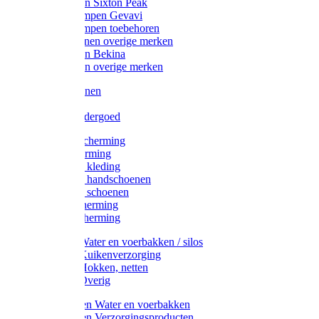
Werklaarzen Sixton Peak
Schoenklompen Gevavi
Schoenklompen toebehoren
Werkschoenen overige merken
Werklaarzen Bekina
Werklaarzen overige merken
Handschoenen
Mutsen
Thermo ondergoed
Gehoorbescherming
Oogbescherming
Disposable kleding
Disposable handschoenen
Disposable schoenen
Mondbescherming
Hoofdbescherming
Pluimvee Water en voerbakken / silos
Pluimvee Kuikenverzorging
Pluimvee Hokken, netten
Pluimvee Overig
Knaagdieren Water en voerbakken
Knaagdieren Verzorgingsproducten