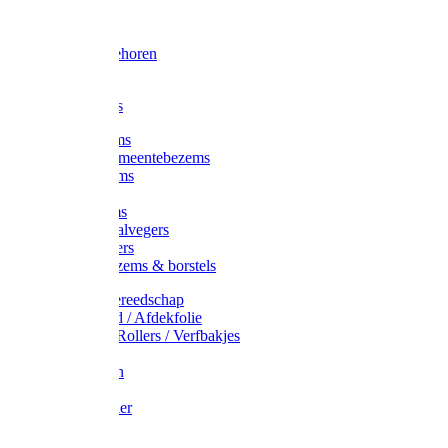
Voorhamer
Hamers
Slede toebehoren
Sledes
Composters
Straatbezems
Stads- / Gemeentebezems
Terrasbezems
Stalbezems
Gootbezems
Kamer-/Zaalvegers
Vloertrekkers
Onkruidbezems & borstels
Schildersgereedschap
Afplakband / Afdekfolie
Kwasten / Rollers / Verfbakjes
Mixers
Afdekfoliën
Messen
Schuurpapier
Luiwagens