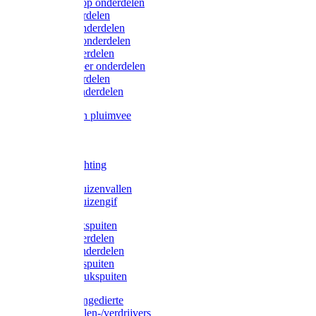
Lister/Liscop onderdelen
Eider onderdelen
Heiniger onderdelen
Constanta onderdelen
Moser onderdelen
Farm Clipper onderdelen
Oster onderdelen
TailWell onderdelen
Voerbakken pluimvee
Katten
Honden
LED verlichting
Ratten / Muizenvallen
Ratten / Muizengif
Gloria drukspuiten
Gloria onderdelen
Gardena onderdelen
Dario drukspuiten
Gardena drukspuiten
Diversen ongedierte
Insectenvallen-/verdrijvers