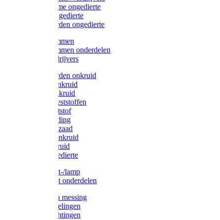
Protect Home ongedierte
Solabiol ongedierte
Protect Garden ongedierte
Mollenklemmen
Mollenklemmen onderdelen
Mollenverdrijvers
Protect Garden onkruid
Diversen onkruid
Solabiol onkruid
Solabiol meststoffen
Pokon meststof
Pokon voeding
Pokon graszaad
Roundup onkruid
Pokon onkruid
Pokon ongedierte
Vliegenkast-/lamp
Vliegenkast onderdelen
Zuigkorven messing
Geka koppelingen
Geka afdichtingen