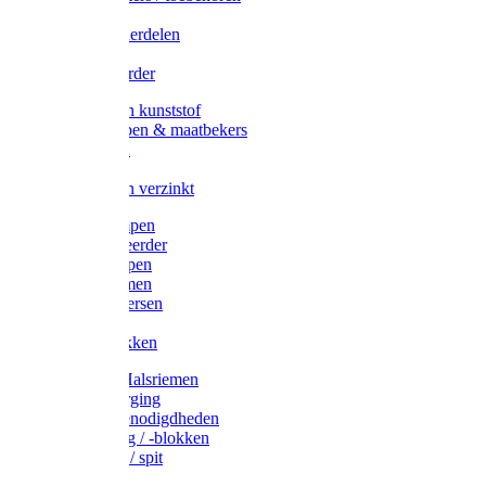
Veedrijvers
Koelift onderdelen
Antizuig
Uieronthaarder
Voerbakken kunststof
Voerscheppen & maatbekers
Hooiruiven
Hooinetten
Voerbakken verzinkt
Warmtelampen
Staartcoupeerder
Biggenkappen
Neuskrammen
Varken diversen
Zeugeband
Varkensbakken
Halsters / Halsriemen
Hoefverzorging
Lammer benodigdheden
Ramdektuig / -blokken
Vastzetpen / spit