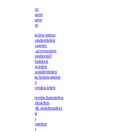
Bijlen
Snoeischaren
Heggenscharen
Takkenscharen
Snoeimessen
Landbouwkruiwagens
Kruiwagenonderdelen
Bouwkruiwagens
Kruiwagen accessoires
Kruiwagenonderstel
Kruiwagenbakken
Kruiwagenwielen
Steekwagenonderdelen
Huis en Tuin kruiwagens
Steekwagen
Bok- en Zwenkwielen
Overige gereedschapstelen
Bezem-/Harkstelen
Handvaten & stokhouders
Hamerstelen
Spadestelen
Graanschopstelen
Schopstelen