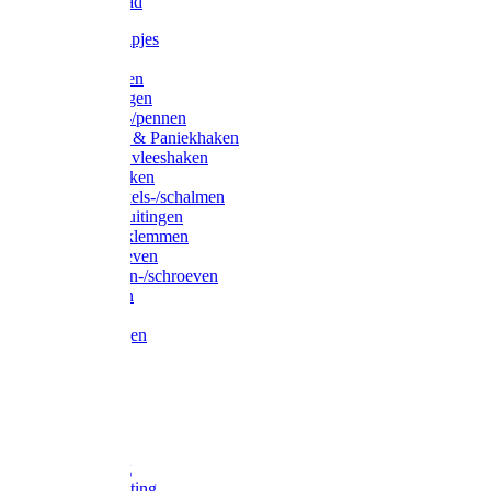
Waslijndraad
Simplexknipjes
Wervels
Sleutelringen
Gelaste ringen
Borgveren-/pennen
Musketons & Paniekhaken
S-haken & vleeshaken
Karabijnhaken
Noodschakels-/schalmen
Harp-/D-sluitingen
Staaldraadklemmen
Spanschroeven
Ringmoeren-/schroeven
Puntkousen
U-beugels
Aanlegringen
Lasthaken
Nagels
Krammen
Spijkers
Voetketting
Scheepsketting