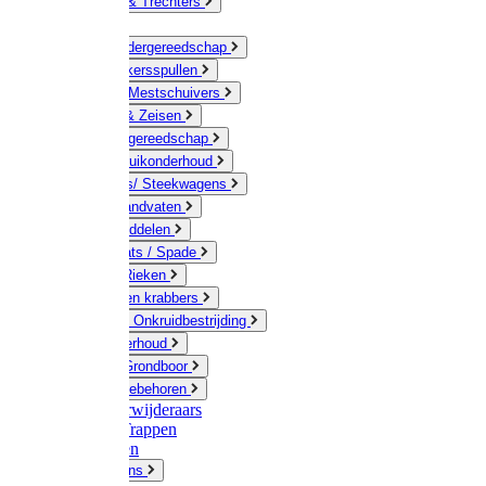
Jerrycans & Trechters
Harken
Hand-/ Kindergereedschap
Stratenmakersspullen
Sneeuw- / Mestschuivers
Baggeren & Zeisen
Elektrisch gereedschap
Boom / Struikonderhoud
Kruiwagens/ Steekwagens
Stelen / Handvaten
Tuinhulpmiddelen
Schop / Bats / Spade
Vorken & Rieken
Cultivator en krabbers
Schoffels / Onkruidbestrijding
Gazononderhoud
Hamers / Grondboor
Sledes / toebehoren
Onkruidverwijderaars
Ladders / Trappen
Werkbanken
Betonmolens