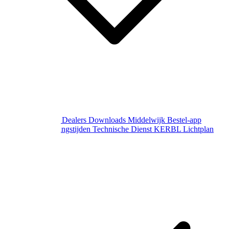
Over Middelwijk
Dealers
Downloads
Middelwijk Bestel-app
Gewijzigde openingstijden
Technische Dienst
KERBL Lichtplan
Aanvraag
Contact