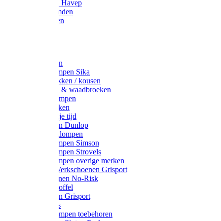
Werkjassen Havep
Thermohemden
Overhemden
Hoeden
Petten
Werksokken
Schoenklompen Sika
Thermo sokken / kousen
Lieslaarzen & waadbroeken
Houten klompen
Wandelsokken
Laarzen vrije tijd
Werklaarzen Dunlop
Kunststof klompen
Schoenklompen Simson
Schoenklompen Strovels
Schoenklompen overige merken
Wandel-/ Werkschoenen Grisport
Werkschoenen No-Risk
Klomppantoffel
Werklaarzen Grisport
Accessoires
Houten klompen toebehoren