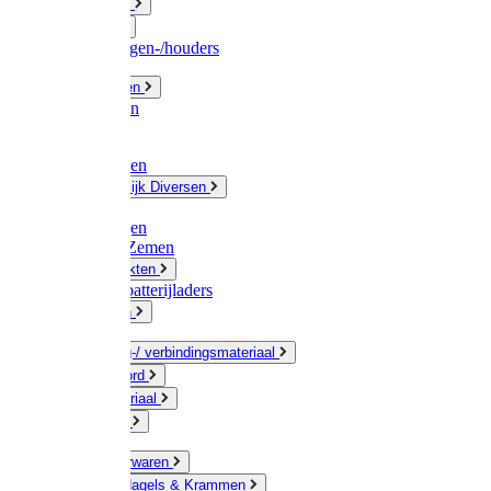
Fittingwerk
Gardena
Slangenwagen-/houders
Olie / Vetten
Chemicalien
Verven
Plasticzakken
Huishoudelijk Diversen
Matten
Zaksluitingen
Sponzen / Zemen
Zeepprodukten
Batterij & batterijladers
Zaklampen
Verpakking-/ verbindingsmateriaal
Touw / Koord
Afdekmateriaal
Staalkabel
Kleine ijzerwaren
Spijkers, Nagels & Krammen