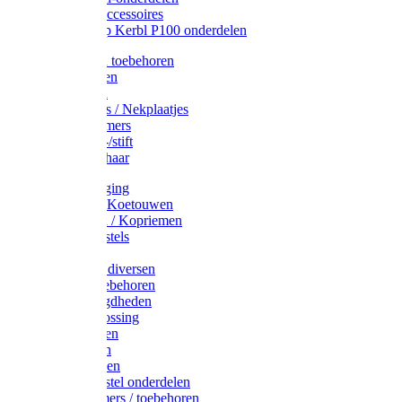
Drinkbak accessoires
Weidepomp Kerbl P100 onderdelen
Oormerken toebehoren
Enkelbanden
Oormerken
Halsplaatjes / Nekplaatjes
Kokernummers
Merkspray-/stift
Veemerkschaar
Uierverzorging
Halsters & Koetouwen
Halsriemen / Kopriemen
Koerugborstels
Koeliften
Koe / Stier diversen
Melkers toebehoren
Stalbenodigdheden
Kalververlossing
Stierenringen
Onthoornen
Kalverflessen
Koerugborstel onderdelen
Kalveremmers / toebehoren