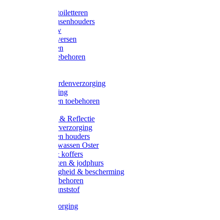
Halsters
Poetsen & toiletteren
Zadel-/Trensenhouders
Halstertouw
Halsters diversen
Hoofdstellen
Zadel & toebehoren
Longeren
Zwepen
Rapide paardenverzorging
Ruiter kleding
Hoofdstellen toebehoren
Dekens
Verlichting & Reflectie
Rapide leerverzorging
Likstenen en houders
Poetsen & wassen Oster
Poetssets & koffers
Ruiter laarzen & jodphurs
Ruiter veiligheid & bescherming
Ruiter - toebehoren
Voerbak kunststof
Klauwverzorging
Diversen