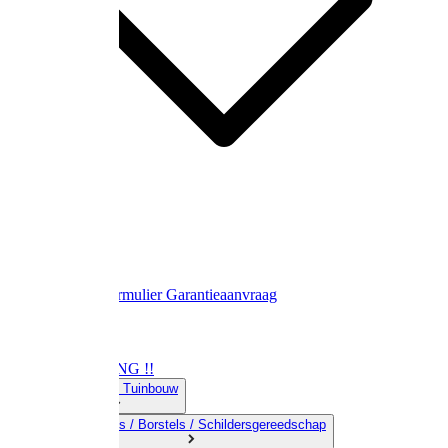
Contact
Retourformulier
Garantieaanvraag
OPRUIMING !!
01) Land-& Tuinbouw
02) Bezems / Borstels / Schildersgereedschap