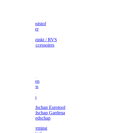
Speciekuip
Emmer kunststof
Schepemmer
Voerton
Emmer verzinkt / RVS
Regenton accessoires
Regenton
Jerrycans
Trechter
Polyharken
Gazonharken
Asfaltharken
Tuinharken
Hooiharken
Handgereedschap Eurotool
Handgereedschap Gardena
Kindergereedschap
Kniebescherming