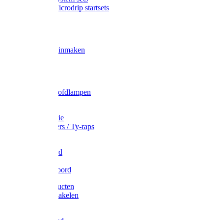
Gardena Microdrip startsets
Vet
Olie
Wecken & inmaken
Tricel
Americol
Zak- & Hoofdlampen
Lampjes
Tape en folie
Kabelbinders / Ty-raps
Bindtouw
Metselkoord
Touw
Elastisch koord
Afdekproducten
Heffen en takelen
Staalkabel