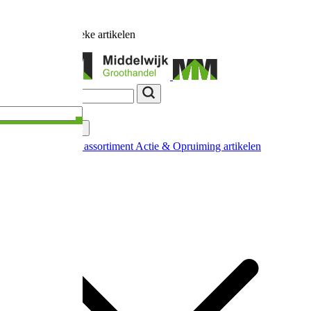
Ruim
17.000
unieke artikelen
Categorieën
Nieuw in ons assortiment
Actie & Opruiming artikelen
Extra