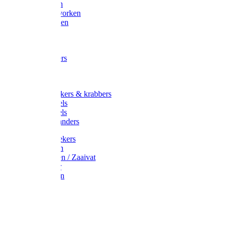
Maisvorken
Aardappelvorken
Vijgenvorken
Strohaak
Cultivators
Tuinkrabbers
Hakken
Schoffels
Onkruidstekers & krabbers
Hartschoffels
Ruitschoffels
Onkruidbranders
Graskantstekers
Verticuteren
Strooiwagen / Zaaivat
Grasmaaier
Grasscharen
Gazonrol
Trimmer
Grondboor
Tuinhamer