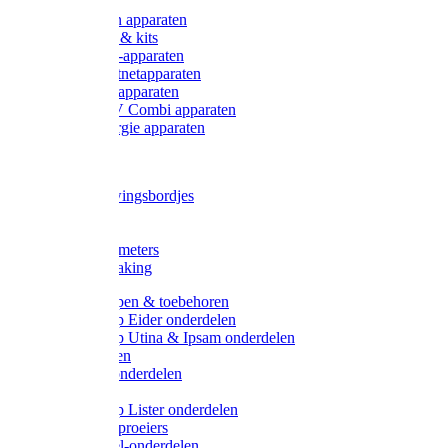
Onderdelen apparaten
Starter sets & kits
9V Batterij-apparaten
230V Lichtnetapparaten
12V Accu-apparaten
230V / 12V Combi apparaten
Zonne-energie apparaten
Tangen
Waarschuwingsbordjes
Afkuilen
Reiniging
Wegers en meters
Video bewaking
Weidepompen & toebehoren
Weidepomp Eider onderdelen
Weidepomp Utina & Ipsam onderdelen
Drinkbakken
Drinkbak onderdelen
Vlotters
Weidepomp Lister onderdelen
Nippels / Sproeiers
Drinknippel-onderdelen