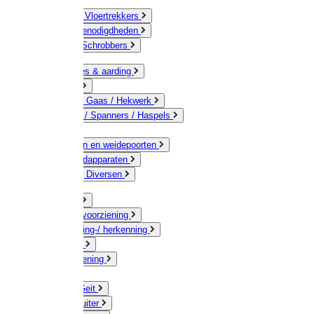
Bezems & Vloertrekkers
Schildersbenodigdheden
Borstels / Schrobbers
Accessoires & aarding
Isolatoren
Geleiders / Gaas / Hekwerk
Verbinders / Spanners / Haspels
Palen
Doorgangen en weidepoorten
Schrikdraadapparaten
Afrastering Diversen
Erf & Stal
Drinkwatervoorziening
Veemarkering-/ herkenning
Koe / Stier
Voervoorziening
Varken
Schaap / Geit
Paard & Ruiter