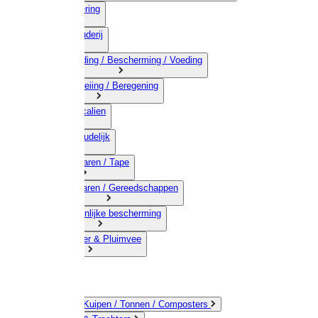
03) Afrastering
04) Veehouderij
05) Bestrijding / Bescherming / Voeding
06) Besproeiing / Beregening
07) Chemicalien
08) Huishoudelijk
09) Touwwaren / Tape
10) IJzerwaren / Gereedschappen
11) Persoonlijke bescherming
12) Kleindier & Pluimvee
Emmers / Kuipen / Tonnen / Composters