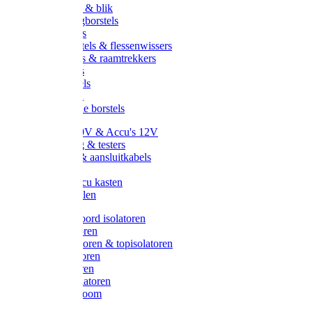
Handveger & blik
Voetenveegborstels
Handvegers
Afwasborstels & flessenwissers
Wasborstels & raamtrekkers
Tonborstels
Werkborstels
Ragebollen
Hygienische borstels
Batterijen 9V & Accu's 12V
Beveiliging & testers
Kabelsets & aansluitkabels
Aarding
Metalen accu kasten
Zonnepanelen
Draad & koord isolatoren
Ringisolatoren
Extra isolatoren & topisolatoren
Hoekisolatoren
Lintisolatoren
Afstandisolatoren
Isolatorenboom