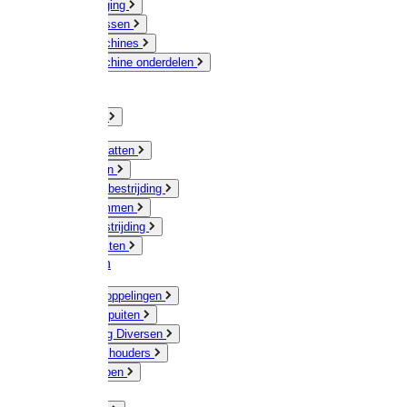
Veeverzorging
Scheermessen
Scheermachines
Scheermachine onderdelen
Huisdieren
Kippen
Verlichting
Muizen / Ratten
Drukspuiten
Ongediertebestrijding
Mollenklemmen
Onkruidbestrijding
Vliegenkasten
Meststoffen
Messing koppelingen
Gieters / Spuiten
Besproeiing Diversen
Slangen & houders
Waterpompen
Tyleen