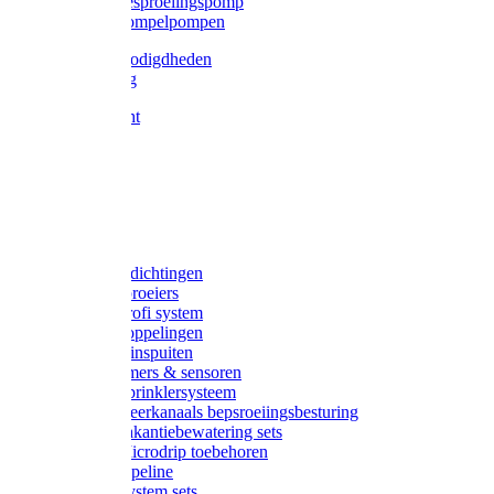
Gardena besproeiingspomp
Gardena dompelpompen
Tyleen benodigdheden
Tyleenslang
Lange bocht
Knie
T-stuk
Sok
Verloop
Nippels
Stop
Gardena afdichtingen
Gardena sproeiers
Gardena Profi system
Gardena koppelingen
Gardena tuinspuiten
Gardena timers & sensoren
Gardena Sprinklersysteem
Gardena meerkanaals bepsroeiingsbesturing
Gardena vakantiebewatering sets
Gardena Microdrip toebehoren
Gardena Pipeline
Gardena System sets