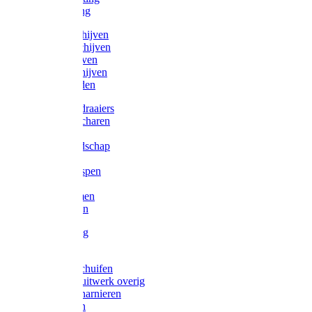
Victorketting
Afbraamschijven
Doorslijpschijven
Lamelschijven
Diamantschijven
Laselektroden
Schroevendraaiers
Tangen / Scharen
Zagen
Meetgereedschap
Beitels
Vijlen / Raspen
Sleutels
Lijmklemmen
Waterpassen
Bouwbeslag
Tuinbeslag
Grendels/schuifen
Hang en sluitwerk overig
Hengen/scharnieren
Scharnieren