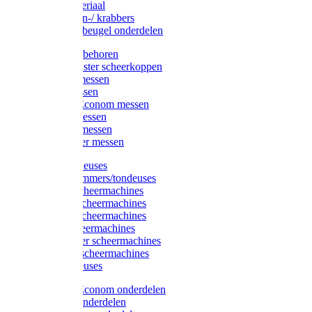
Injectiemateriaal
Hoefmessen-/ krabbers
Hoefbekapbeugel onderdelen
Messen toebehoren
Moser & Oster scheerkoppen
Hauptner messen
Liscop messen
Aesculap/Econom messen
Heiniger messen
Constanta messen
FarmClipper messen
Moser tondeuses
Overige trimmers/tondeuses
Heiniger scheermachines
Hauptner scheermachines
Aesculap scheermachines
Liscop scheermachines
FarmClipper scheermachines
Constanta scheermachines
Wahl tondeuses
Aesculap/Econom onderdelen
Hauptner onderdelen