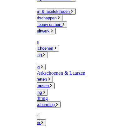
Ketting
Slijpschijven & laselektroden
Handgereedschappen
IJzerwaren bouw en tuin
Hang en sluitwerk
Disposables
Werkhandschoenen
Regenkleding
Klompen
Werkkleding
Wandel-/ Werkschoenen & Laarzen
Hoeden / Petten
Sokken / Kousen
Winterkleding
Winkelinrichting
Gelaatsbescherming
Pluimvee
Knaagdieren
Hond
Kat