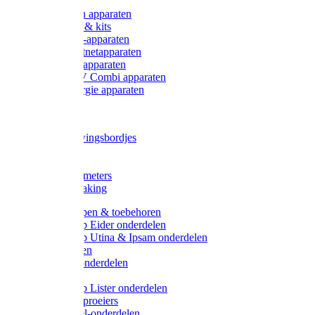
Onderdelen apparaten
Starter sets & kits
9V Batterij-apparaten
230V Lichtnetapparaten
12V Accu-apparaten
230V / 12V Combi apparaten
Zonne-energie apparaten
Tangen
Waarschuwingsbordjes
Afkuilen
Reiniging
Wegers en meters
Video bewaking
Weidepompen & toebehoren
Weidepomp Eider onderdelen
Weidepomp Utina & Ipsam onderdelen
Drinkbakken
Drinkbak onderdelen
Vlotters
Weidepomp Lister onderdelen
Nippels / Sproeiers
Drinknippel-onderdelen