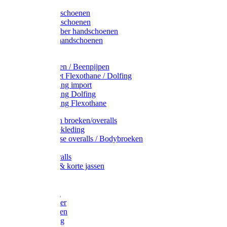
Latex handschoenen
Leren handschoenen
PVC / Rubber handschoenen
Katoenen handschoenen
Display
Plukmouwen / Beenpijpen
Reparatieset Flexothane / Dolfing
Regenkleding import
Regenkleding Dolfing
Regenkleding Flexothane
Toebehoren broeken/overalls
Signalisatiekleding
Amerikaanse overalls / Bodybroeken
Overalls
Kinderoveralls
Stofjassen & korte jassen
Werktruien
T-shirts
Werkjassen
Bodywarmer
Werkbroeken
Zaagkleding