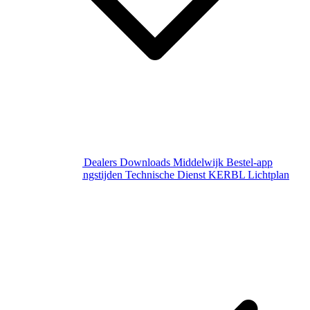
Over Middelwijk
Dealers
Downloads
Middelwijk Bestel-app
Gewijzigde openingstijden
Technische Dienst
KERBL Lichtplan
Aanvraag
Contact