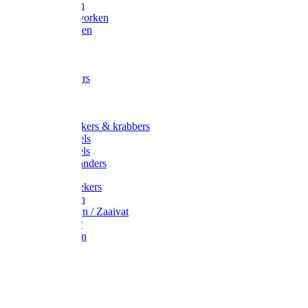
Maisvorken
Aardappelvorken
Vijgenvorken
Strohaak
Cultivators
Tuinkrabbers
Hakken
Schoffels
Onkruidstekers & krabbers
Hartschoffels
Ruitschoffels
Onkruidbranders
Graskantstekers
Verticuteren
Strooiwagen / Zaaivat
Grasmaaier
Grasscharen
Gazonrol
Trimmer
Grondboor
Tuinhamer