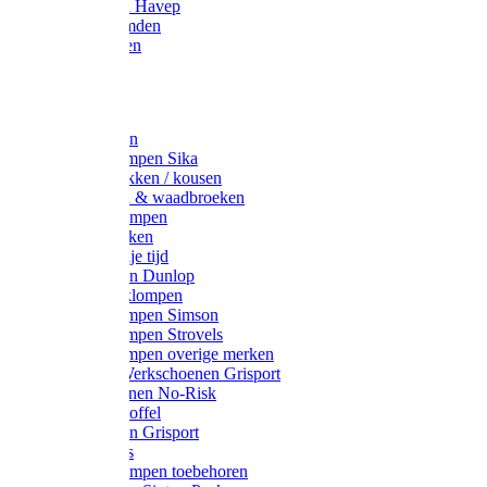
Werkjassen Havep
Thermohemden
Overhemden
Hoeden
Petten
Werksokken
Schoenklompen Sika
Thermo sokken / kousen
Lieslaarzen & waadbroeken
Houten klompen
Wandelsokken
Laarzen vrije tijd
Werklaarzen Dunlop
Kunststof klompen
Schoenklompen Simson
Schoenklompen Strovels
Schoenklompen overige merken
Wandel-/ Werkschoenen Grisport
Werkschoenen No-Risk
Klomppantoffel
Werklaarzen Grisport
Accessoires
Houten klompen toebehoren