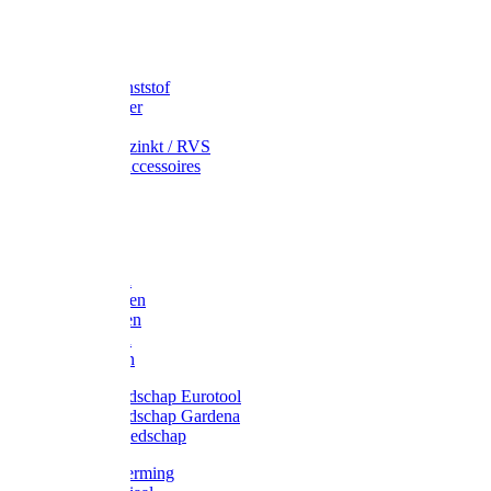
Speciekuip
Emmer kunststof
Schepemmer
Voerton
Emmer verzinkt / RVS
Regenton accessoires
Regenton
Jerrycans
Trechter
Polyharken
Gazonharken
Asfaltharken
Tuinharken
Hooiharken
Handgereedschap Eurotool
Handgereedschap Gardena
Kindergereedschap
Kniebescherming