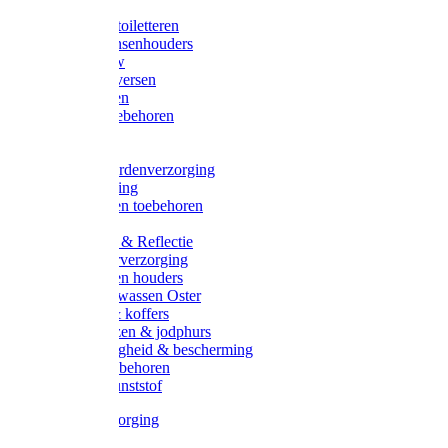
Halsters
Poetsen & toiletteren
Zadel-/Trensenhouders
Halstertouw
Halsters diversen
Hoofdstellen
Zadel & toebehoren
Longeren
Zwepen
Rapide paardenverzorging
Ruiter kleding
Hoofdstellen toebehoren
Dekens
Verlichting & Reflectie
Rapide leerverzorging
Likstenen en houders
Poetsen & wassen Oster
Poetssets & koffers
Ruiter laarzen & jodphurs
Ruiter veiligheid & bescherming
Ruiter - toebehoren
Voerbak kunststof
Klauwverzorging
Diversen