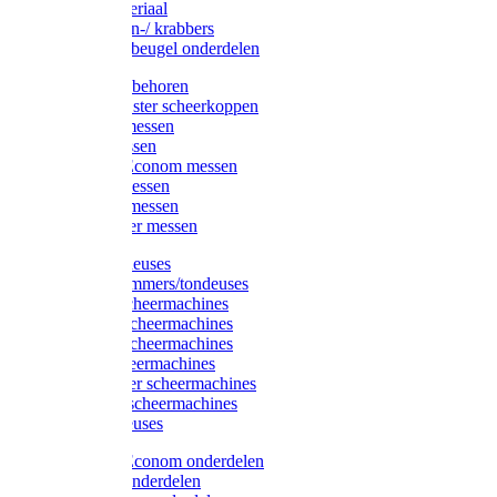
Injectiemateriaal
Hoefmessen-/ krabbers
Hoefbekapbeugel onderdelen
Messen toebehoren
Moser & Oster scheerkoppen
Hauptner messen
Liscop messen
Aesculap/Econom messen
Heiniger messen
Constanta messen
FarmClipper messen
Moser tondeuses
Overige trimmers/tondeuses
Heiniger scheermachines
Hauptner scheermachines
Aesculap scheermachines
Liscop scheermachines
FarmClipper scheermachines
Constanta scheermachines
Wahl tondeuses
Aesculap/Econom onderdelen
Hauptner onderdelen