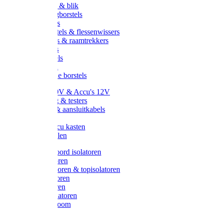
Handveger & blik
Voetenveegborstels
Handvegers
Afwasborstels & flessenwissers
Wasborstels & raamtrekkers
Tonborstels
Werkborstels
Ragebollen
Hygienische borstels
Batterijen 9V & Accu's 12V
Beveiliging & testers
Kabelsets & aansluitkabels
Aarding
Metalen accu kasten
Zonnepanelen
Draad & koord isolatoren
Ringisolatoren
Extra isolatoren & topisolatoren
Hoekisolatoren
Lintisolatoren
Afstandisolatoren
Isolatorenboom