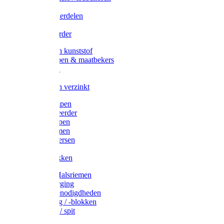
Veedrijvers
Koelift onderdelen
Antizuig
Uieronthaarder
Voerbakken kunststof
Voerscheppen & maatbekers
Hooiruiven
Hooinetten
Voerbakken verzinkt
Warmtelampen
Staartcoupeerder
Biggenkappen
Neuskrammen
Varken diversen
Zeugeband
Varkensbakken
Halsters / Halsriemen
Hoefverzorging
Lammer benodigdheden
Ramdektuig / -blokken
Vastzetpen / spit