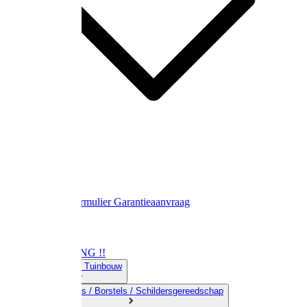
Contact
Retourformulier
Garantieaanvraag
OPRUIMING !!
01) Land-& Tuinbouw
02) Bezems / Borstels / Schildersgereedschap