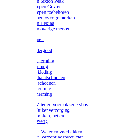
Werklaarzen Sixton Peak
Schoenklompen Gevavi
Schoenklompen toebehoren
Werkschoenen overige merken
Werklaarzen Bekina
Werklaarzen overige merken
Handschoenen
Mutsen
Thermo ondergoed
Gehoorbescherming
Oogbescherming
Disposable kleding
Disposable handschoenen
Disposable schoenen
Mondbescherming
Hoofdbescherming
Pluimvee Water en voerbakken / silos
Pluimvee Kuikenverzorging
Pluimvee Hokken, netten
Pluimvee Overig
Knaagdieren Water en voerbakken
Knaagdieren Verzorgingsproducten