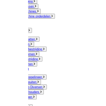
Veeverzorging
Scheermessen
Scheermachines
Scheermachine onderdelen
Huisdieren
Kippen
Verlichting
Muizen / Ratten
Drukspuiten
Ongediertebestrijding
Mollenklemmen
Onkruidbestrijding
Vliegenkasten
Meststoffen
Messing koppelingen
Gieters / Spuiten
Besproeiing Diversen
Slangen & houders
Waterpompen
Tyleen