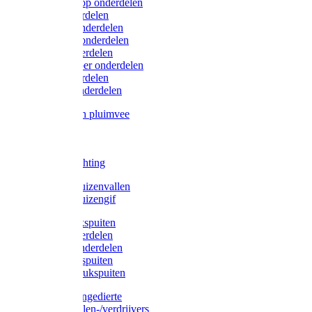
Lister/Liscop onderdelen
Eider onderdelen
Heiniger onderdelen
Constanta onderdelen
Moser onderdelen
Farm Clipper onderdelen
Oster onderdelen
TailWell onderdelen
Voerbakken pluimvee
Katten
Honden
LED verlichting
Ratten / Muizenvallen
Ratten / Muizengif
Gloria drukspuiten
Gloria onderdelen
Gardena onderdelen
Dario drukspuiten
Gardena drukspuiten
Diversen ongedierte
Insectenvallen-/verdrijvers