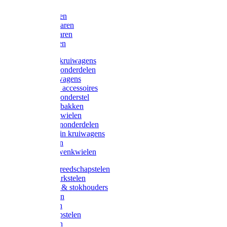
Bijlen
Snoeischaren
Heggenscharen
Takkenscharen
Snoeimessen
Landbouwkruiwagens
Kruiwagenonderdelen
Bouwkruiwagens
Kruiwagen accessoires
Kruiwagenonderstel
Kruiwagenbakken
Kruiwagenwielen
Steekwagenonderdelen
Huis en Tuin kruiwagens
Steekwagen
Bok- en Zwenkwielen
Overige gereedschapstelen
Bezem-/Harkstelen
Handvaten & stokhouders
Hamerstelen
Spadestelen
Graanschopstelen
Schopstelen