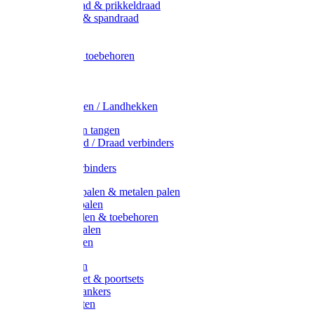
Metaal draad & prikkeldraad
Binddraad & spandraad
Gaas
Lint
Afrasternet toebehoren
Draad
Afrasternet
Koord
Weidehekken / Landhekken
Spanners en tangen
Lint / Koord / Draad verbinders
Haspels
Litzclip verbinders
Recycling palen & metalen palen
Kunststof palen
T-Post t-palen & toebehoren
Glasfiber palen
Houten palen
Poortgrepen
Doorgangset & poortsets
Poortgreepankers
Weidepoorten