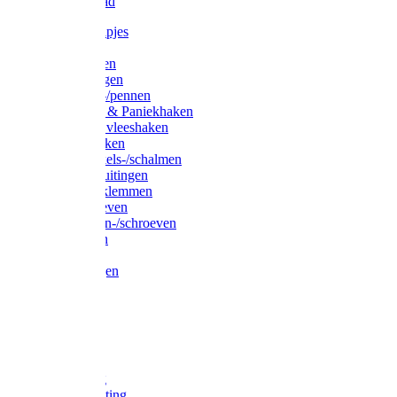
Waslijndraad
Simplexknipjes
Wervels
Sleutelringen
Gelaste ringen
Borgveren-/pennen
Musketons & Paniekhaken
S-haken & vleeshaken
Karabijnhaken
Noodschakels-/schalmen
Harp-/D-sluitingen
Staaldraadklemmen
Spanschroeven
Ringmoeren-/schroeven
Puntkousen
U-beugels
Aanlegringen
Lasthaken
Nagels
Krammen
Spijkers
Voetketting
Scheepsketting