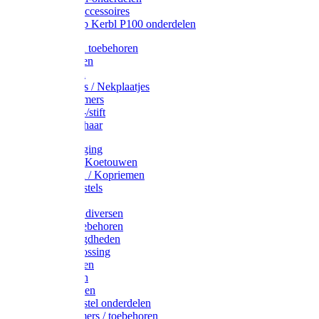
Drinkbak accessoires
Weidepomp Kerbl P100 onderdelen
Oormerken toebehoren
Enkelbanden
Oormerken
Halsplaatjes / Nekplaatjes
Kokernummers
Merkspray-/stift
Veemerkschaar
Uierverzorging
Halsters & Koetouwen
Halsriemen / Kopriemen
Koerugborstels
Koeliften
Koe / Stier diversen
Melkers toebehoren
Stalbenodigdheden
Kalververlossing
Stierenringen
Onthoornen
Kalverflessen
Koerugborstel onderdelen
Kalveremmers / toebehoren