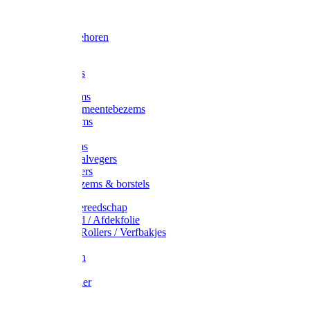
Voorhamer
Hamers
Slede toebehoren
Sledes
Composters
Straatbezems
Stads- / Gemeentebezems
Terrasbezems
Stalbezems
Gootbezems
Kamer-/Zaalvegers
Vloertrekkers
Onkruidbezems & borstels
Schildersgereedschap
Afplakband / Afdekfolie
Kwasten / Rollers / Verfbakjes
Mixers
Afdekfoliën
Messen
Schuurpapier
Luiwagens