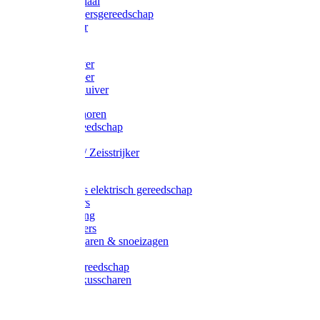
Afzetmateriaal
Stratenmakersgereedschap
Straathamer
Koevoeten
Mestschuiver
Mestschraper
Sneeuwschuiver
Zeis toebehoren
Baggergereedschap
Zeisen
Wetstenen / Zeisstrijker
Zeisboom
Accessoires elektrisch gereedschap
Grasmaaiers
Tuinreiniging
Robotmaaiers
Heggenscharen & snoeizagen
Trimmers
Klussen gereedschap
Gras & buxusscharen
Snoeizaag
Boomband