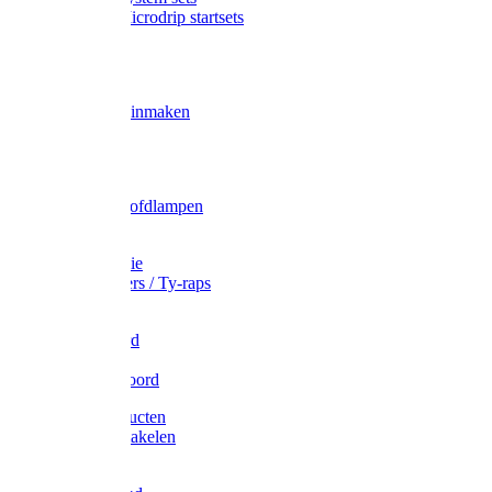
Gardena Microdrip startsets
Vet
Olie
Wecken & inmaken
Tricel
Americol
Zak- & Hoofdlampen
Lampjes
Tape en folie
Kabelbinders / Ty-raps
Bindtouw
Metselkoord
Touw
Elastisch koord
Afdekproducten
Heffen en takelen
Staalkabel