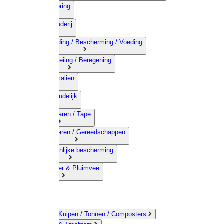
03) Afrastering
04) Veehouderij
05) Bestrijding / Bescherming / Voeding
06) Besproeiing / Beregening
07) Chemicalien
08) Huishoudelijk
09) Touwwaren / Tape
10) IJzerwaren / Gereedschappen
11) Persoonlijke bescherming
12) Kleindier & Pluimvee
Emmers / Kuipen / Tonnen / Composters