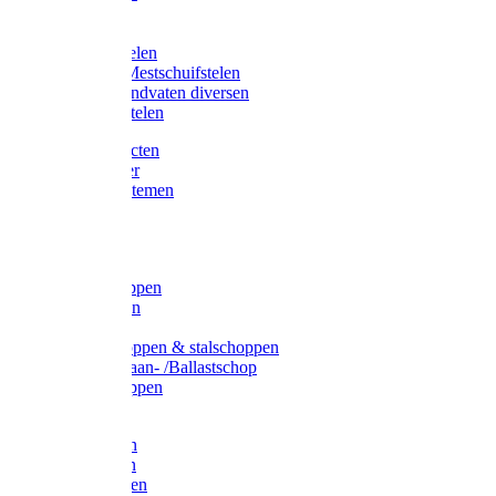
Bijlstelen
Vorkstelen
Gardena stelen
Sneeuw- /Mestschuifstelen
Stelen / Handvaten diversen
Telescoopstelen
Tuin producten
Fruitplukker
Ophangsystemen
Tuinafval
Manden
Spades
Betonschoppen
Schepbatsen
Batsen
Ballastschoppen & stalschoppen
Slijtsrip Graan- /Ballastschop
Graanschoppen
Spitvorken
Hooivorken
Mestvorken
Bietenvorken