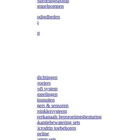
Gardena besproeiingspomp
Gardena dompelpompen
Tyleen benodigdheden
Tyleenslang
Lange bocht
Knie
T-stuk
Sok
Verloop
Nippels
Stop
Gardena afdichtingen
Gardena sproeiers
Gardena Profi system
Gardena koppelingen
Gardena tuinspuiten
Gardena timers & sensoren
Gardena Sprinklersysteem
Gardena meerkanaals bepsroeiingsbesturing
Gardena vakantiebewatering sets
Gardena Microdrip toebehoren
Gardena Pipeline
Gardena System sets