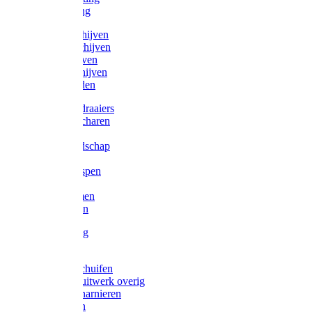
Victorketting
Afbraamschijven
Doorslijpschijven
Lamelschijven
Diamantschijven
Laselektroden
Schroevendraaiers
Tangen / Scharen
Zagen
Meetgereedschap
Beitels
Vijlen / Raspen
Sleutels
Lijmklemmen
Waterpassen
Bouwbeslag
Tuinbeslag
Grendels/schuifen
Hang en sluitwerk overig
Hengen/scharnieren
Scharnieren