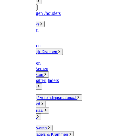
Fittingwerk
Gardena
Slangenwagen-/houders
Olie / Vetten
Chemicalien
Verven
Plasticzakken
Huishoudelijk Diversen
Matten
Zaksluitingen
Sponzen / Zemen
Zeepprodukten
Batterij & batterijladers
Zaklampen
Verpakking-/ verbindingsmateriaal
Touw / Koord
Afdekmateriaal
Staalkabel
Kleine ijzerwaren
Spijkers, Nagels & Krammen