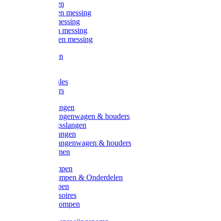
Kogelkranen
Koppelingen messing
Sproeiers messing
Tuinspuiten messing
Slangstukken messing
Handspuiten
Gieters
Kunststoftules
Regenmeters
Overige slangen
Overige slangenwagen & houders
Beregeningsslangen
Gardena slangen
Gardena slangenwagen & houders
Slangklemmen
Leader pompen
Zwengelpompen & Onderdelen
Ebara pompen
Pompaccessoires
Excellent pompen
Kinpumps