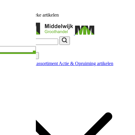
Ruim
17.000
unieke artikelen
Categorieën
Nieuw in ons assortiment
Actie & Opruiming artikelen
Extra