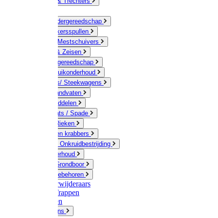
Jerrycans & Trechters
Harken
Hand-/ Kindergereedschap
Stratenmakersspullen
Sneeuw- / Mestschuivers
Baggeren & Zeisen
Elektrisch gereedschap
Boom / Struikonderhoud
Kruiwagens/ Steekwagens
Stelen / Handvaten
Tuinhulpmiddelen
Schop / Bats / Spade
Vorken & Rieken
Cultivator en krabbers
Schoffels / Onkruidbestrijding
Gazononderhoud
Hamers / Grondboor
Sledes / toebehoren
Onkruidverwijderaars
Ladders / Trappen
Werkbanken
Betonmolens