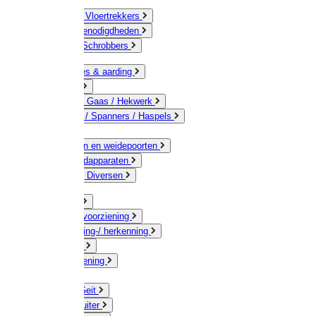
Bezems & Vloertrekkers
Schildersbenodigdheden
Borstels / Schrobbers
Accessoires & aarding
Isolatoren
Geleiders / Gaas / Hekwerk
Verbinders / Spanners / Haspels
Palen
Doorgangen en weidepoorten
Schrikdraadapparaten
Afrastering Diversen
Erf & Stal
Drinkwatervoorziening
Veemarkering-/ herkenning
Koe / Stier
Voervoorziening
Varken
Schaap / Geit
Paard & Ruiter