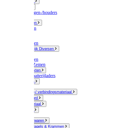
Fittingwerk
Gardena
Slangenwagen-/houders
Olie / Vetten
Chemicalien
Verven
Plasticzakken
Huishoudelijk Diversen
Matten
Zaksluitingen
Sponzen / Zemen
Zeepprodukten
Batterij & batterijladers
Zaklampen
Verpakking-/ verbindingsmateriaal
Touw / Koord
Afdekmateriaal
Staalkabel
Kleine ijzerwaren
Spijkers, Nagels & Krammen