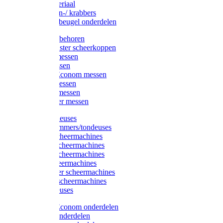
Injectiemateriaal
Hoefmessen-/ krabbers
Hoefbekapbeugel onderdelen
Messen toebehoren
Moser & Oster scheerkoppen
Hauptner messen
Liscop messen
Aesculap/Econom messen
Heiniger messen
Constanta messen
FarmClipper messen
Moser tondeuses
Overige trimmers/tondeuses
Heiniger scheermachines
Hauptner scheermachines
Aesculap scheermachines
Liscop scheermachines
FarmClipper scheermachines
Constanta scheermachines
Wahl tondeuses
Aesculap/Econom onderdelen
Hauptner onderdelen