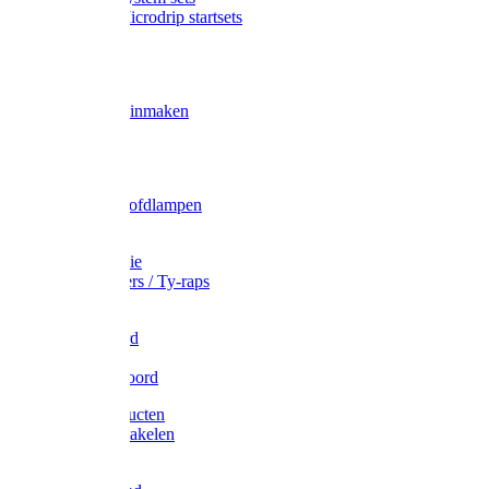
Gardena Microdrip startsets
Vet
Olie
Wecken & inmaken
Tricel
Americol
Zak- & Hoofdlampen
Lampjes
Tape en folie
Kabelbinders / Ty-raps
Bindtouw
Metselkoord
Touw
Elastisch koord
Afdekproducten
Heffen en takelen
Staalkabel