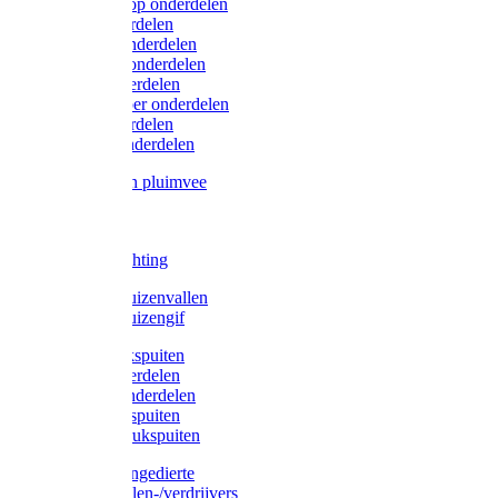
Lister/Liscop onderdelen
Eider onderdelen
Heiniger onderdelen
Constanta onderdelen
Moser onderdelen
Farm Clipper onderdelen
Oster onderdelen
TailWell onderdelen
Voerbakken pluimvee
Katten
Honden
LED verlichting
Ratten / Muizenvallen
Ratten / Muizengif
Gloria drukspuiten
Gloria onderdelen
Gardena onderdelen
Dario drukspuiten
Gardena drukspuiten
Diversen ongedierte
Insectenvallen-/verdrijvers