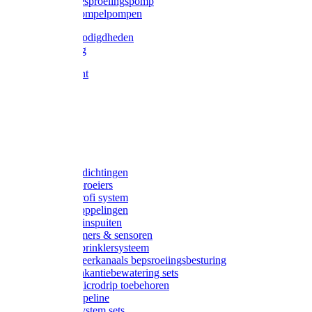
Gardena besproeiingspomp
Gardena dompelpompen
Tyleen benodigdheden
Tyleenslang
Lange bocht
Knie
T-stuk
Sok
Verloop
Nippels
Stop
Gardena afdichtingen
Gardena sproeiers
Gardena Profi system
Gardena koppelingen
Gardena tuinspuiten
Gardena timers & sensoren
Gardena Sprinklersysteem
Gardena meerkanaals bepsroeiingsbesturing
Gardena vakantiebewatering sets
Gardena Microdrip toebehoren
Gardena Pipeline
Gardena System sets