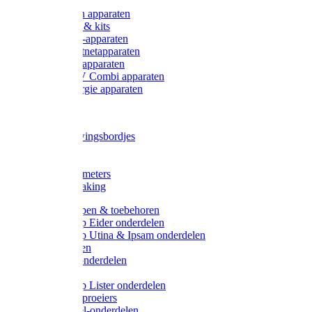
Onderdelen apparaten
Starter sets & kits
9V Batterij-apparaten
230V Lichtnetapparaten
12V Accu-apparaten
230V / 12V Combi apparaten
Zonne-energie apparaten
Tangen
Waarschuwingsbordjes
Afkuilen
Reiniging
Wegers en meters
Video bewaking
Weidepompen & toebehoren
Weidepomp Eider onderdelen
Weidepomp Utina & Ipsam onderdelen
Drinkbakken
Drinkbak onderdelen
Vlotters
Weidepomp Lister onderdelen
Nippels / Sproeiers
Drinknippel-onderdelen