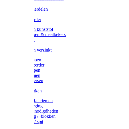
Veedrijvers
Koelift onderdelen
Antizuig
Uieronthaarder
Voerbakken kunststof
Voerscheppen & maatbekers
Hooiruiven
Hooinetten
Voerbakken verzinkt
Warmtelampen
Staartcoupeerder
Biggenkappen
Neuskrammen
Varken diversen
Zeugeband
Varkensbakken
Halsters / Halsriemen
Hoefverzorging
Lammer benodigdheden
Ramdektuig / -blokken
Vastzetpen / spit