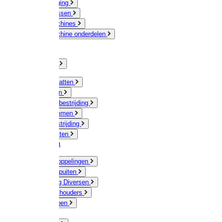
Veeverzorging
Scheermessen
Scheermachines
Scheermachine onderdelen
Huisdieren
Kippen
Verlichting
Muizen / Ratten
Drukspuiten
Ongediertebestrijding
Mollenklemmen
Onkruidbestrijding
Vliegenkasten
Meststoffen
Messing koppelingen
Gieters / Spuiten
Besproeiing Diversen
Slangen & houders
Waterpompen
Tyleen