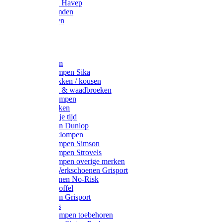
Werkjassen Havep
Thermohemden
Overhemden
Hoeden
Petten
Werksokken
Schoenklompen Sika
Thermo sokken / kousen
Lieslaarzen & waadbroeken
Houten klompen
Wandelsokken
Laarzen vrije tijd
Werklaarzen Dunlop
Kunststof klompen
Schoenklompen Simson
Schoenklompen Strovels
Schoenklompen overige merken
Wandel-/ Werkschoenen Grisport
Werkschoenen No-Risk
Klomppantoffel
Werklaarzen Grisport
Accessoires
Houten klompen toebehoren