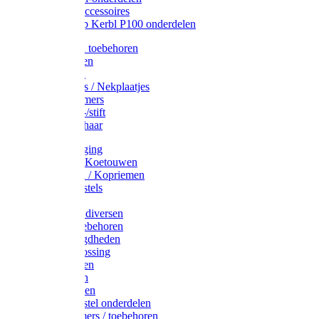
Drinkbak accessoires
Weidepomp Kerbl P100 onderdelen
Oormerken toebehoren
Enkelbanden
Oormerken
Halsplaatjes / Nekplaatjes
Kokernummers
Merkspray-/stift
Veemerkschaar
Uierverzorging
Halsters & Koetouwen
Halsriemen / Kopriemen
Koerugborstels
Koeliften
Koe / Stier diversen
Melkers toebehoren
Stalbenodigdheden
Kalververlossing
Stierenringen
Onthoornen
Kalverflessen
Koerugborstel onderdelen
Kalveremmers / toebehoren