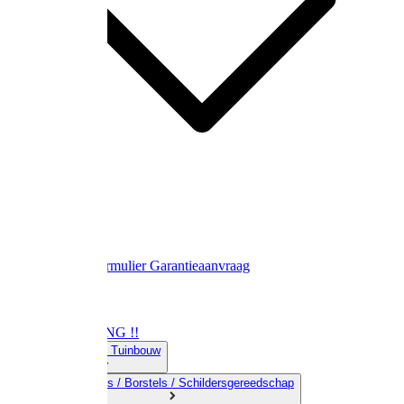
Contact
Retourformulier
Garantieaanvraag
OPRUIMING !!
01) Land-& Tuinbouw
02) Bezems / Borstels / Schildersgereedschap