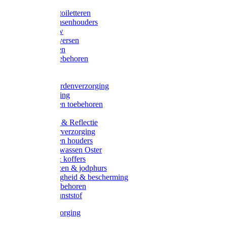
Halsters
Poetsen & toiletteren
Zadel-/Trensenhouders
Halstertouw
Halsters diversen
Hoofdstellen
Zadel & toebehoren
Longeren
Zwepen
Rapide paardenverzorging
Ruiter kleding
Hoofdstellen toebehoren
Dekens
Verlichting & Reflectie
Rapide leerverzorging
Likstenen en houders
Poetsen & wassen Oster
Poetssets & koffers
Ruiter laarzen & jodphurs
Ruiter veiligheid & bescherming
Ruiter - toebehoren
Voerbak kunststof
Klauwverzorging
Diversen