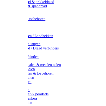
Metaal draad & prikkeldraad
Binddraad & spandraad
Gaas
Lint
Afrasternet toebehoren
Draad
Afrasternet
Koord
Weidehekken / Landhekken
Spanners en tangen
Lint / Koord / Draad verbinders
Haspels
Litzclip verbinders
Recycling palen & metalen palen
Kunststof palen
T-Post t-palen & toebehoren
Glasfiber palen
Houten palen
Poortgrepen
Doorgangset & poortsets
Poortgreepankers
Weidepoorten