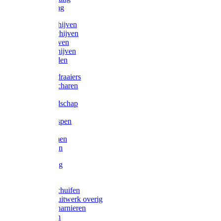
Victorketting
Afbraamschijven
Doorslijpschijven
Lamelschijven
Diamantschijven
Laselektroden
Schroevendraaiers
Tangen / Scharen
Zagen
Meetgereedschap
Beitels
Vijlen / Raspen
Sleutels
Lijmklemmen
Waterpassen
Bouwbeslag
Tuinbeslag
Grendels/schuifen
Hang en sluitwerk overig
Hengen/scharnieren
Scharnieren