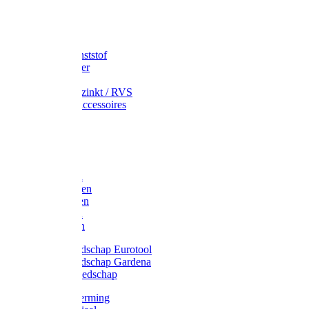
Speciekuip
Emmer kunststof
Schepemmer
Voerton
Emmer verzinkt / RVS
Regenton accessoires
Regenton
Jerrycans
Trechter
Polyharken
Gazonharken
Asfaltharken
Tuinharken
Hooiharken
Handgereedschap Eurotool
Handgereedschap Gardena
Kindergereedschap
Kniebescherming