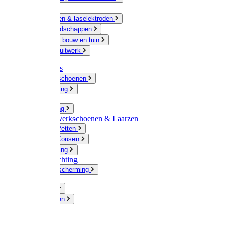
Ketting
Slijpschijven & laselektroden
Handgereedschappen
IJzerwaren bouw en tuin
Hang en sluitwerk
Disposables
Werkhandschoenen
Regenkleding
Klompen
Werkkleding
Wandel-/ Werkschoenen & Laarzen
Hoeden / Petten
Sokken / Kousen
Winterkleding
Winkelinrichting
Gelaatsbescherming
Pluimvee
Knaagdieren
Hond
Kat