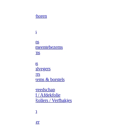
Voorhamer
Hamers
Slede toebehoren
Sledes
Composters
Straatbezems
Stads- / Gemeentebezems
Terrasbezems
Stalbezems
Gootbezems
Kamer-/Zaalvegers
Vloertrekkers
Onkruidbezems & borstels
Schildersgereedschap
Afplakband / Afdekfolie
Kwasten / Rollers / Verfbakjes
Mixers
Afdekfoliën
Messen
Schuurpapier
Luiwagens