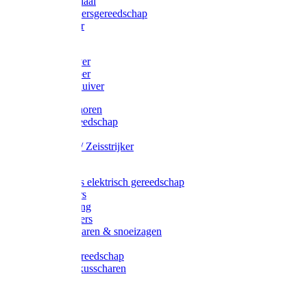
Afzetmateriaal
Stratenmakersgereedschap
Straathamer
Koevoeten
Mestschuiver
Mestschraper
Sneeuwschuiver
Zeis toebehoren
Baggergereedschap
Zeisen
Wetstenen / Zeisstrijker
Zeisboom
Accessoires elektrisch gereedschap
Grasmaaiers
Tuinreiniging
Robotmaaiers
Heggenscharen & snoeizagen
Trimmers
Klussen gereedschap
Gras & buxusscharen
Snoeizaag
Boomband