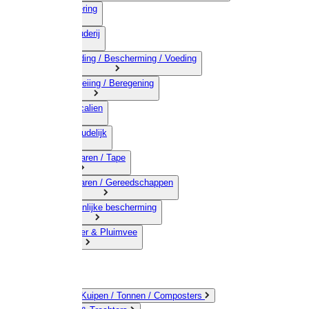
03) Afrastering
04) Veehouderij
05) Bestrijding / Bescherming / Voeding
06) Besproeiing / Beregening
07) Chemicalien
08) Huishoudelijk
09) Touwwaren / Tape
10) IJzerwaren / Gereedschappen
11) Persoonlijke bescherming
12) Kleindier & Pluimvee
Emmers / Kuipen / Tonnen / Composters