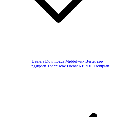
Over Middelwijk
Dealers
Downloads
Middelwijk Bestel-app
Gewijzigde openingstijden
Technische Dienst
KERBL Lichtplan
Aanvraag
Contact