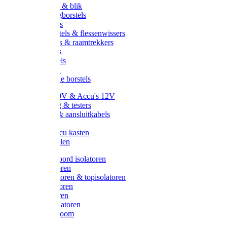
Handveger & blik
Voetenveegborstels
Handvegers
Afwasborstels & flessenwissers
Wasborstels & raamtrekkers
Tonborstels
Werkborstels
Ragebollen
Hygienische borstels
Batterijen 9V & Accu's 12V
Beveiliging & testers
Kabelsets & aansluitkabels
Aarding
Metalen accu kasten
Zonnepanelen
Draad & koord isolatoren
Ringisolatoren
Extra isolatoren & topisolatoren
Hoekisolatoren
Lintisolatoren
Afstandisolatoren
Isolatorenboom