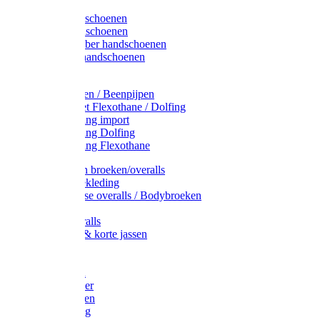
Latex handschoenen
Leren handschoenen
PVC / Rubber handschoenen
Katoenen handschoenen
Display
Plukmouwen / Beenpijpen
Reparatieset Flexothane / Dolfing
Regenkleding import
Regenkleding Dolfing
Regenkleding Flexothane
Toebehoren broeken/overalls
Signalisatiekleding
Amerikaanse overalls / Bodybroeken
Overalls
Kinderoveralls
Stofjassen & korte jassen
Werktruien
T-shirts
Werkjassen
Bodywarmer
Werkbroeken
Zaagkleding