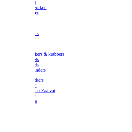
Maisvorken
Aardappelvorken
Vijgenvorken
Strohaak
Cultivators
Tuinkrabbers
Hakken
Schoffels
Onkruidstekers & krabbers
Hartschoffels
Ruitschoffels
Onkruidbranders
Graskantstekers
Verticuteren
Strooiwagen / Zaaivat
Grasmaaier
Grasscharen
Gazonrol
Trimmer
Grondboor
Tuinhamer