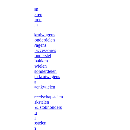
Bijlen
Snoeischaren
Heggenscharen
Takkenscharen
Snoeimessen
Landbouwkruiwagens
Kruiwagenonderdelen
Bouwkruiwagens
Kruiwagen accessoires
Kruiwagenonderstel
Kruiwagenbakken
Kruiwagenwielen
Steekwagenonderdelen
Huis en Tuin kruiwagens
Steekwagen
Bok- en Zwenkwielen
Overige gereedschapstelen
Bezem-/Harkstelen
Handvaten & stokhouders
Hamerstelen
Spadestelen
Graanschopstelen
Schopstelen