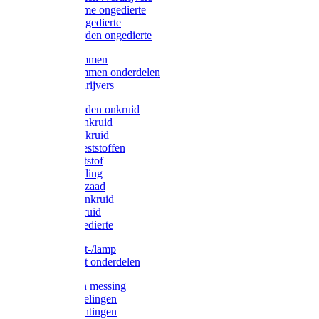
Protect Home ongedierte
Solabiol ongedierte
Protect Garden ongedierte
Mollenklemmen
Mollenklemmen onderdelen
Mollenverdrijvers
Protect Garden onkruid
Diversen onkruid
Solabiol onkruid
Solabiol meststoffen
Pokon meststof
Pokon voeding
Pokon graszaad
Roundup onkruid
Pokon onkruid
Pokon ongedierte
Vliegenkast-/lamp
Vliegenkast onderdelen
Zuigkorven messing
Geka koppelingen
Geka afdichtingen