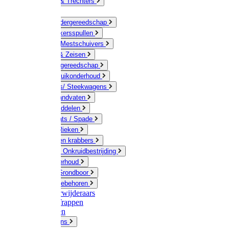
Jerrycans & Trechters
Harken
Hand-/ Kindergereedschap
Stratenmakersspullen
Sneeuw- / Mestschuivers
Baggeren & Zeisen
Elektrisch gereedschap
Boom / Struikonderhoud
Kruiwagens/ Steekwagens
Stelen / Handvaten
Tuinhulpmiddelen
Schop / Bats / Spade
Vorken & Rieken
Cultivator en krabbers
Schoffels / Onkruidbestrijding
Gazononderhoud
Hamers / Grondboor
Sledes / toebehoren
Onkruidverwijderaars
Ladders / Trappen
Werkbanken
Betonmolens