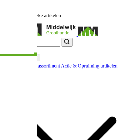
Ruim
17.000
unieke artikelen
Categorieën
Nieuw in ons assortiment
Actie & Opruiming artikelen
Extra