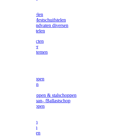
Bijlstelen
Vorkstelen
Gardena stelen
Sneeuw- /Mestschuifstelen
Stelen / Handvaten diversen
Telescoopstelen
Tuin producten
Fruitplukker
Ophangsystemen
Tuinafval
Manden
Spades
Betonschoppen
Schepbatsen
Batsen
Ballastschoppen & stalschoppen
Slijtsrip Graan- /Ballastschop
Graanschoppen
Spitvorken
Hooivorken
Mestvorken
Bietenvorken