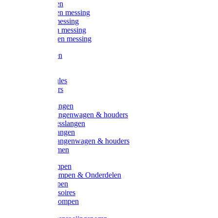
Kogelkranen
Koppelingen messing
Sproeiers messing
Tuinspuiten messing
Slangstukken messing
Handspuiten
Gieters
Kunststoftules
Regenmeters
Overige slangen
Overige slangenwagen & houders
Beregeningsslangen
Gardena slangen
Gardena slangenwagen & houders
Slangklemmen
Leader pompen
Zwengelpompen & Onderdelen
Ebara pompen
Pompaccessoires
Excellent pompen
Kinpumps