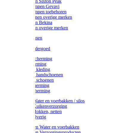
Werklaarzen Sixton Peak
Schoenklompen Gevavi
Schoenklompen toebehoren
Werkschoenen overige merken
Werklaarzen Bekina
Werklaarzen overige merken
Handschoenen
Mutsen
Thermo ondergoed
Gehoorbescherming
Oogbescherming
Disposable kleding
Disposable handschoenen
Disposable schoenen
Mondbescherming
Hoofdbescherming
Pluimvee Water en voerbakken / silos
Pluimvee Kuikenverzorging
Pluimvee Hokken, netten
Pluimvee Overig
Knaagdieren Water en voerbakken
Knaagdieren Verzorgingsproducten