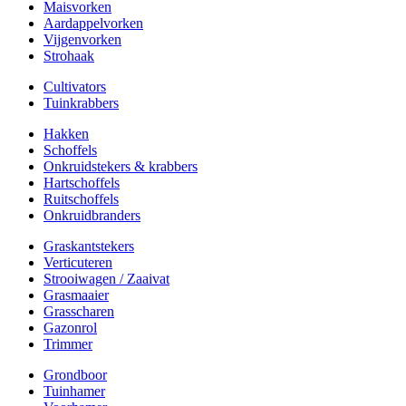
Maisvorken
Aardappelvorken
Vijgenvorken
Strohaak
Cultivators
Tuinkrabbers
Hakken
Schoffels
Onkruidstekers & krabbers
Hartschoffels
Ruitschoffels
Onkruidbranders
Graskantstekers
Verticuteren
Strooiwagen / Zaaivat
Grasmaaier
Grasscharen
Gazonrol
Trimmer
Grondboor
Tuinhamer