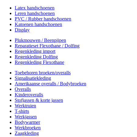
Latex handschoenen
Leren handschoenen
PVC / Rubber handschoenen
Katoenen handschoenen
Display
Plukmouwen / Beenpijpen
Reparatieset Flexothane / Dolfing
Regenkleding import
Regenkleding Dolfing
Regenkleding Flexothane
Toebehoren broeken/overalls
Signalisatiekleding
Amerikaanse overalls / Bodybroeken
Overalls
Kinderoveralls
Stofjassen & korte jassen
Werktruien
T-shirts
Werkjassen
Bodywarmer
Werkbroeken
Zaagkleding