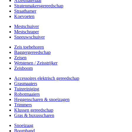
Afzetmateriaal
Stratenmakersgereedschap
Straathamer
Koevoeten
Mestschuiver
Mestschraper
Sneeuwschuiver
Zeis toebehoren
Baggergereedschap
Zeisen
Wetstenen / Zeisstrijker
Zeisboom
Accessoires elektrisch gereedschap
Grasmaaiers
Tuinreiniging
Robotmaaiers
Heggenscharen & snoeizagen
Trimmers
Klussen gereedschap
Gras & buxusscharen
Snoeizaag
Boomband