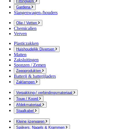
Fittingwerk
Gardena
Slangenwagen-/houders
Olie / Vetten
Chemicalien
Verven
Plasticzakken
Huishoudelijk Diversen
Matten
Zaksluitingen
Sponzen / Zemen
Zeepprodukten
Batterij & batterijladers
Zaklampen
Verpakking-/ verbindingsmateriaal
Touw / Koord
Afdekmateriaal
Staalkabel
Kleine ijzerwaren
Spijkers, Nagels & Krammen