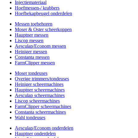
Injectiemateriaal
Hoefmessen-/ krabbers
Hoefbekapbeugel onderdelen
Messen toebehoren
Moser & Oster scheerkoppen
Hauptner messen
Liscop messen
Aesculap/Econom messen
Heiniger messen
Constanta messen
FarmClipper messen
Moser tondeuses
Overige trimmers/tondeuses
Heiniger scheermachines
Hauptner scheermachines
Aesculap scheermachines
Liscop scheermachines
FarmClipper scheermachines
Constanta scheermachines
Wahl tondeuses
Aesculap/Econom onderdelen
Hauptner onderdelen