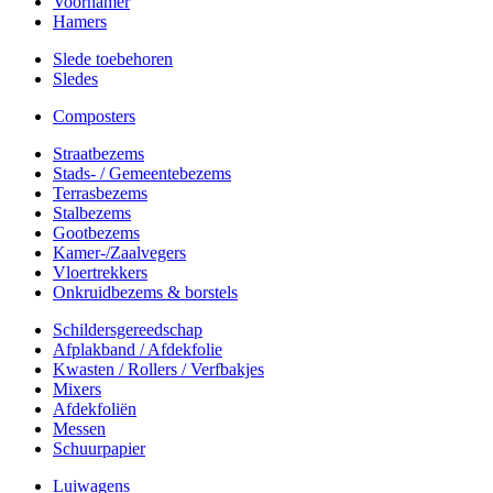
Voorhamer
Hamers
Slede toebehoren
Sledes
Composters
Straatbezems
Stads- / Gemeentebezems
Terrasbezems
Stalbezems
Gootbezems
Kamer-/Zaalvegers
Vloertrekkers
Onkruidbezems & borstels
Schildersgereedschap
Afplakband / Afdekfolie
Kwasten / Rollers / Verfbakjes
Mixers
Afdekfoliën
Messen
Schuurpapier
Luiwagens