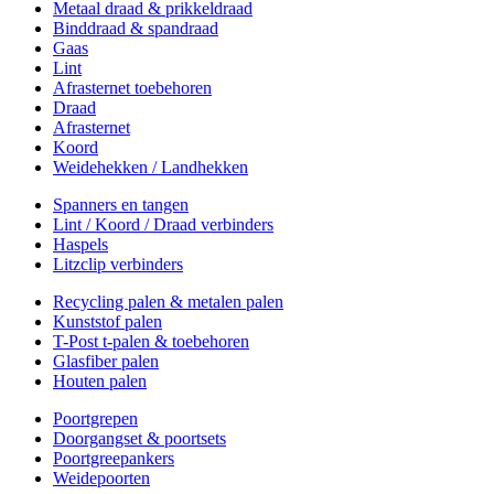
Metaal draad & prikkeldraad
Binddraad & spandraad
Gaas
Lint
Afrasternet toebehoren
Draad
Afrasternet
Koord
Weidehekken / Landhekken
Spanners en tangen
Lint / Koord / Draad verbinders
Haspels
Litzclip verbinders
Recycling palen & metalen palen
Kunststof palen
T-Post t-palen & toebehoren
Glasfiber palen
Houten palen
Poortgrepen
Doorgangset & poortsets
Poortgreepankers
Weidepoorten