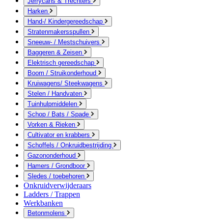
Jerrycans & Trechters
Harken
Hand-/ Kindergereedschap
Stratenmakersspullen
Sneeuw- / Mestschuivers
Baggeren & Zeisen
Elektrisch gereedschap
Boom / Struikonderhoud
Kruiwagens/ Steekwagens
Stelen / Handvaten
Tuinhulpmiddelen
Schop / Bats / Spade
Vorken & Rieken
Cultivator en krabbers
Schoffels / Onkruidbestrijding
Gazononderhoud
Hamers / Grondboor
Sledes / toebehoren
Onkruidverwijderaars
Ladders / Trappen
Werkbanken
Betonmolens