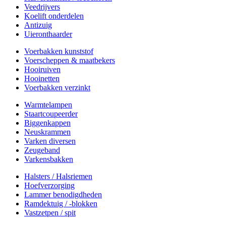
Veedrijvers
Koelift onderdelen
Antizuig
Uieronthaarder
Voerbakken kunststof
Voerscheppen & maatbekers
Hooiruiven
Hooinetten
Voerbakken verzinkt
Warmtelampen
Staartcoupeerder
Biggenkappen
Neuskrammen
Varken diversen
Zeugeband
Varkensbakken
Halsters / Halsriemen
Hoefverzorging
Lammer benodigdheden
Ramdektuig / -blokken
Vastzetpen / spit