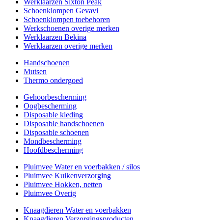
Werklaarzen Sixton Peak
Schoenklompen Gevavi
Schoenklompen toebehoren
Werkschoenen overige merken
Werklaarzen Bekina
Werklaarzen overige merken
Handschoenen
Mutsen
Thermo ondergoed
Gehoorbescherming
Oogbescherming
Disposable kleding
Disposable handschoenen
Disposable schoenen
Mondbescherming
Hoofdbescherming
Pluimvee Water en voerbakken / silos
Pluimvee Kuikenverzorging
Pluimvee Hokken, netten
Pluimvee Overig
Knaagdieren Water en voerbakken
Knaagdieren Verzorgingsproducten