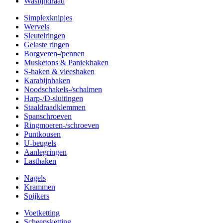
Waslijndraad
Simplexknipjes
Wervels
Sleutelringen
Gelaste ringen
Borgveren-/pennen
Musketons & Paniekhaken
S-haken & vleeshaken
Karabijnhaken
Noodschakels-/schalmen
Harp-/D-sluitingen
Staaldraadklemmen
Spanschroeven
Ringmoeren-/schroeven
Puntkousen
U-beugels
Aanlegringen
Lasthaken
Nagels
Krammen
Spijkers
Voetketting
Scheepsketting