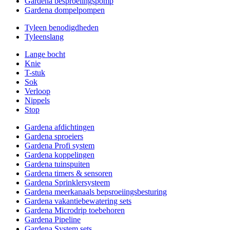
Gardena besproeiingspomp
Gardena dompelpompen
Tyleen benodigdheden
Tyleenslang
Lange bocht
Knie
T-stuk
Sok
Verloop
Nippels
Stop
Gardena afdichtingen
Gardena sproeiers
Gardena Profi system
Gardena koppelingen
Gardena tuinspuiten
Gardena timers & sensoren
Gardena Sprinklersysteem
Gardena meerkanaals bepsroeiingsbesturing
Gardena vakantiebewatering sets
Gardena Microdrip toebehoren
Gardena Pipeline
Gardena System sets