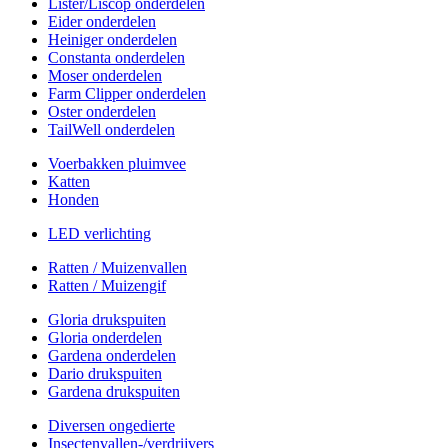
Lister/Liscop onderdelen
Eider onderdelen
Heiniger onderdelen
Constanta onderdelen
Moser onderdelen
Farm Clipper onderdelen
Oster onderdelen
TailWell onderdelen
Voerbakken pluimvee
Katten
Honden
LED verlichting
Ratten / Muizenvallen
Ratten / Muizengif
Gloria drukspuiten
Gloria onderdelen
Gardena onderdelen
Dario drukspuiten
Gardena drukspuiten
Diversen ongedierte
Insectenvallen-/verdrijvers