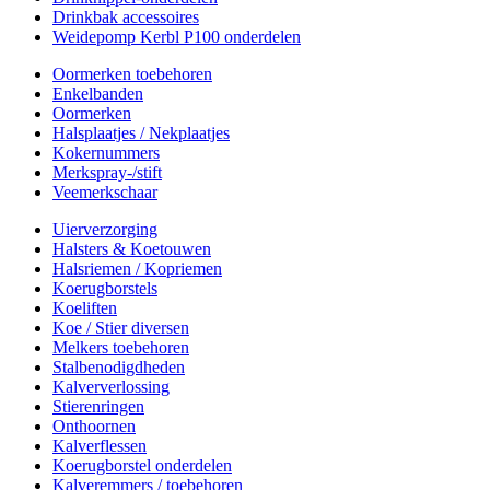
Drinkbak accessoires
Weidepomp Kerbl P100 onderdelen
Oormerken toebehoren
Enkelbanden
Oormerken
Halsplaatjes / Nekplaatjes
Kokernummers
Merkspray-/stift
Veemerkschaar
Uierverzorging
Halsters & Koetouwen
Halsriemen / Kopriemen
Koerugborstels
Koeliften
Koe / Stier diversen
Melkers toebehoren
Stalbenodigdheden
Kalververlossing
Stierenringen
Onthoornen
Kalverflessen
Koerugborstel onderdelen
Kalveremmers / toebehoren