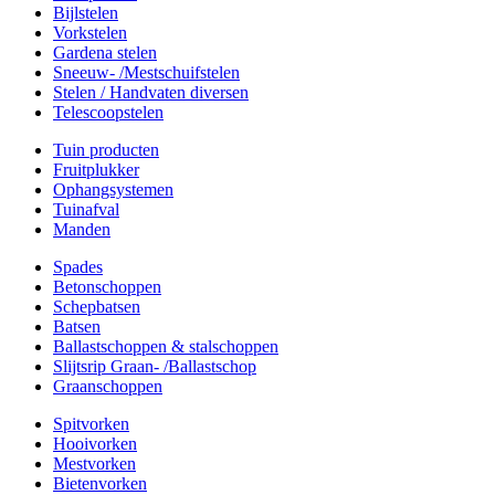
Bijlstelen
Vorkstelen
Gardena stelen
Sneeuw- /Mestschuifstelen
Stelen / Handvaten diversen
Telescoopstelen
Tuin producten
Fruitplukker
Ophangsystemen
Tuinafval
Manden
Spades
Betonschoppen
Schepbatsen
Batsen
Ballastschoppen & stalschoppen
Slijtsrip Graan- /Ballastschop
Graanschoppen
Spitvorken
Hooivorken
Mestvorken
Bietenvorken