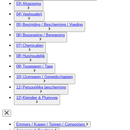
03) Afrastering
04) Veehouderij
05) Bestrijding / Bescherming / Voeding
06) Besproeiing / Beregening
07) Chemicalien
08) Huishoudelijk
09) Touwwaren / Tape
10) IJzerwaren / Gereedschappen
11) Persoonlijke bescherming
12) Kleindier & Pluimvee
Emmers / Kuipen / Tonnen / Composters