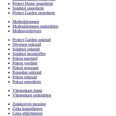
Protect Home ongedierte
Solabiol ongedierte
Protect Garden ongedierte
Mollenklemmen
Mollenklemmen onderdelen
Mollenverdrijvers
Protect Garden onkruid
Diversen onkruid
Solabiol onkruid
Solabiol meststoffen
Pokon meststof
Pokon voeding
Pokon graszaad
Roundup onkruid
Pokon onkruid
Pokon ongedierte
Vliegenkast-/lamp
Vliegenkast onderdelen
Zuigkorven messing
Geka koppelingen
Geka afdichtingen