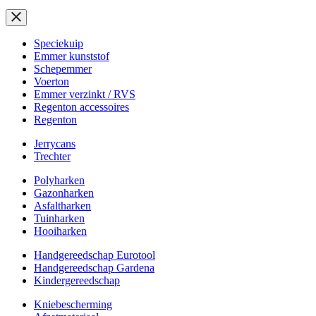
Speciekuip
Emmer kunststof
Schepemmer
Voerton
Emmer verzinkt / RVS
Regenton accessoires
Regenton
Jerrycans
Trechter
Polyharken
Gazonharken
Asfaltharken
Tuinharken
Hooiharken
Handgereedschap Eurotool
Handgereedschap Gardena
Kindergereedschap
Kniebescherming