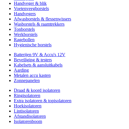
Handveger & blik
Voetenveegborstels
Handvegers
Afwasborstels & flessenwissers
Wasborstels & raamtrekkers
Tonborstels
Werkborstels
Ragebollen
Hygienische borstels
Batterijen 9V & Accu's 12V
Beveiliging & testers
Kabelsets & aansluitkabels
Aarding
Metalen accu kasten
Zonnepanelen
Draad & koord isolatoren
Ringisolatoren
Extra isolatoren & topisolatoren
Hoekisolatoren
Lintisolatoren
Afstandisolatoren
Isolatorenboom