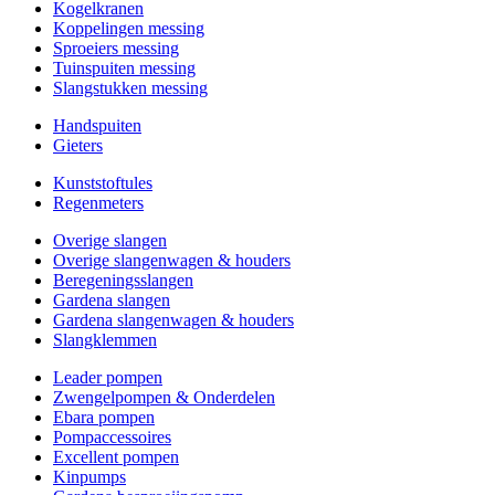
Kogelkranen
Koppelingen messing
Sproeiers messing
Tuinspuiten messing
Slangstukken messing
Handspuiten
Gieters
Kunststoftules
Regenmeters
Overige slangen
Overige slangenwagen & houders
Beregeningsslangen
Gardena slangen
Gardena slangenwagen & houders
Slangklemmen
Leader pompen
Zwengelpompen & Onderdelen
Ebara pompen
Pompaccessoires
Excellent pompen
Kinpumps