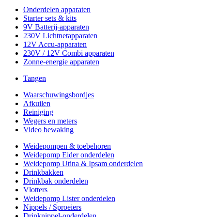
Onderdelen apparaten
Starter sets & kits
9V Batterij-apparaten
230V Lichtnetapparaten
12V Accu-apparaten
230V / 12V Combi apparaten
Zonne-energie apparaten
Tangen
Waarschuwingsbordjes
Afkuilen
Reiniging
Wegers en meters
Video bewaking
Weidepompen & toebehoren
Weidepomp Eider onderdelen
Weidepomp Utina & Ipsam onderdelen
Drinkbakken
Drinkbak onderdelen
Vlotters
Weidepomp Lister onderdelen
Nippels / Sproeiers
Drinknippel-onderdelen