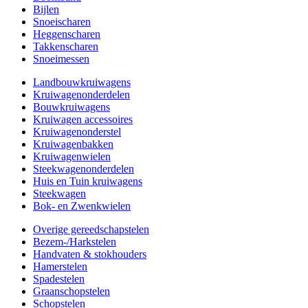
Bijlen
Snoeischaren
Heggenscharen
Takkenscharen
Snoeimessen
Landbouwkruiwagens
Kruiwagenonderdelen
Bouwkruiwagens
Kruiwagen accessoires
Kruiwagenonderstel
Kruiwagenbakken
Kruiwagenwielen
Steekwagenonderdelen
Huis en Tuin kruiwagens
Steekwagen
Bok- en Zwenkwielen
Overige gereedschapstelen
Bezem-/Harkstelen
Handvaten & stokhouders
Hamerstelen
Spadestelen
Graanschopstelen
Schopstelen