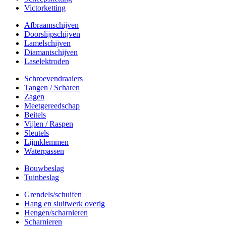
Victorketting
Afbraamschijven
Doorslijpschijven
Lamelschijven
Diamantschijven
Laselektroden
Schroevendraaiers
Tangen / Scharen
Zagen
Meetgereedschap
Beitels
Vijlen / Raspen
Sleutels
Lijmklemmen
Waterpassen
Bouwbeslag
Tuinbeslag
Grendels/schuifen
Hang en sluitwerk overig
Hengen/scharnieren
Scharnieren