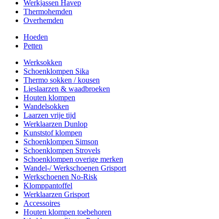
Werkjassen Havep
Thermohemden
Overhemden
Hoeden
Petten
Werksokken
Schoenklompen Sika
Thermo sokken / kousen
Lieslaarzen & waadbroeken
Houten klompen
Wandelsokken
Laarzen vrije tijd
Werklaarzen Dunlop
Kunststof klompen
Schoenklompen Simson
Schoenklompen Strovels
Schoenklompen overige merken
Wandel-/ Werkschoenen Grisport
Werkschoenen No-Risk
Klomppantoffel
Werklaarzen Grisport
Accessoires
Houten klompen toebehoren