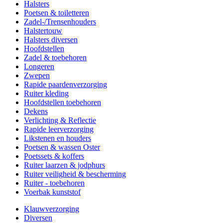
Halsters
Poetsen & toiletteren
Zadel-/Trensenhouders
Halstertouw
Halsters diversen
Hoofdstellen
Zadel & toebehoren
Longeren
Zwepen
Rapide paardenverzorging
Ruiter kleding
Hoofdstellen toebehoren
Dekens
Verlichting & Reflectie
Rapide leerverzorging
Likstenen en houders
Poetsen & wassen Oster
Poetssets & koffers
Ruiter laarzen & jodphurs
Ruiter veiligheid & bescherming
Ruiter - toebehoren
Voerbak kunststof
Klauwverzorging
Diversen