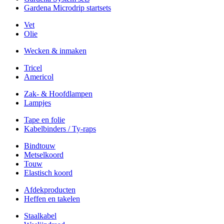
Gardena Microdrip startsets
Vet
Olie
Wecken & inmaken
Tricel
Americol
Zak- & Hoofdlampen
Lampjes
Tape en folie
Kabelbinders / Ty-raps
Bindtouw
Metselkoord
Touw
Elastisch koord
Afdekproducten
Heffen en takelen
Staalkabel