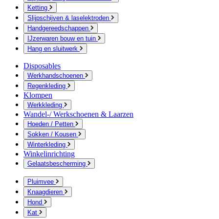
Ketting
Slijpschijven & laselektroden
Handgereedschappen
IJzerwaren bouw en tuin
Hang en sluitwerk
Disposables
Werkhandschoenen
Regenkleding
Klompen
Werkkleding
Wandel-/ Werkschoenen & Laarzen
Hoeden / Petten
Sokken / Kousen
Winterkleding
Winkelinrichting
Gelaatsbescherming
Pluimvee
Knaagdieren
Hond
Kat