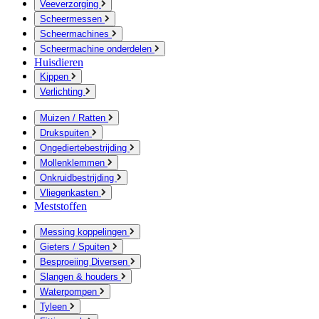
Veeverzorging
Scheermessen
Scheermachines
Scheermachine onderdelen
Huisdieren
Kippen
Verlichting
Muizen / Ratten
Drukspuiten
Ongediertebestrijding
Mollenklemmen
Onkruidbestrijding
Vliegenkasten
Meststoffen
Messing koppelingen
Gieters / Spuiten
Besproeiing Diversen
Slangen & houders
Waterpompen
Tyleen