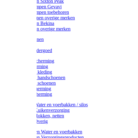
Werklaarzen Sixton Peak
Schoenklompen Gevavi
Schoenklompen toebehoren
Werkschoenen overige merken
Werklaarzen Bekina
Werklaarzen overige merken
Handschoenen
Mutsen
Thermo ondergoed
Gehoorbescherming
Oogbescherming
Disposable kleding
Disposable handschoenen
Disposable schoenen
Mondbescherming
Hoofdbescherming
Pluimvee Water en voerbakken / silos
Pluimvee Kuikenverzorging
Pluimvee Hokken, netten
Pluimvee Overig
Knaagdieren Water en voerbakken
Knaagdieren Verzorgingsproducten