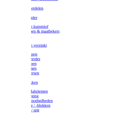
Veedrijvers
Koelift onderdelen
Antizuig
Uieronthaarder
Voerbakken kunststof
Voerscheppen & maatbekers
Hooiruiven
Hooinetten
Voerbakken verzinkt
Warmtelampen
Staartcoupeerder
Biggenkappen
Neuskrammen
Varken diversen
Zeugeband
Varkensbakken
Halsters / Halsriemen
Hoefverzorging
Lammer benodigdheden
Ramdektuig / -blokken
Vastzetpen / spit