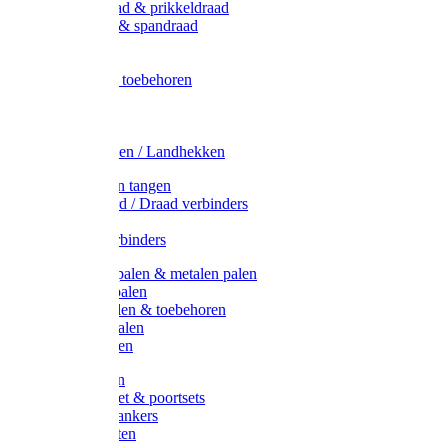
Metaal draad & prikkeldraad
Binddraad & spandraad
Gaas
Lint
Afrasternet toebehoren
Draad
Afrasternet
Koord
Weidehekken / Landhekken
Spanners en tangen
Lint / Koord / Draad verbinders
Haspels
Litzclip verbinders
Recycling palen & metalen palen
Kunststof palen
T-Post t-palen & toebehoren
Glasfiber palen
Houten palen
Poortgrepen
Doorgangset & poortsets
Poortgreepankers
Weidepoorten