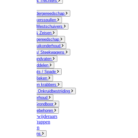
Jerrycans & Trechters
Harken
Hand-/ Kindergereedschap
Stratenmakersspullen
Sneeuw- / Mestschuivers
Baggeren & Zeisen
Elektrisch gereedschap
Boom / Struikonderhoud
Kruiwagens/ Steekwagens
Stelen / Handvaten
Tuinhulpmiddelen
Schop / Bats / Spade
Vorken & Rieken
Cultivator en krabbers
Schoffels / Onkruidbestrijding
Gazononderhoud
Hamers / Grondboor
Sledes / toebehoren
Onkruidverwijderaars
Ladders / Trappen
Werkbanken
Betonmolens