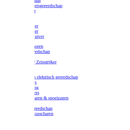
Afzetmateriaal
Stratenmakersgereedschap
Straathamer
Koevoeten
Mestschuiver
Mestschraper
Sneeuwschuiver
Zeis toebehoren
Baggergereedschap
Zeisen
Wetstenen / Zeisstrijker
Zeisboom
Accessoires elektrisch gereedschap
Grasmaaiers
Tuinreiniging
Robotmaaiers
Heggenscharen & snoeizagen
Trimmers
Klussen gereedschap
Gras & buxusscharen
Snoeizaag
Boomband