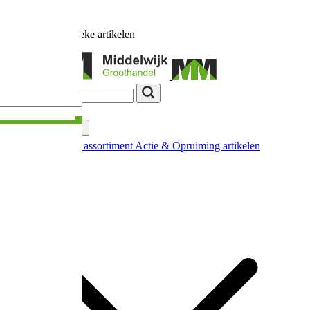
Ruim
17.000
unieke artikelen
Categorieën
Nieuw in ons assortiment
Actie & Opruiming artikelen
Extra