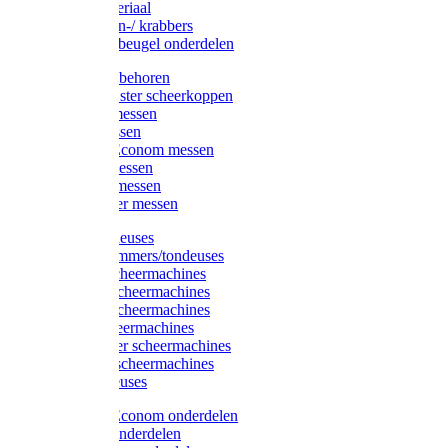
Injectiemateriaal
Hoefmessen-/ krabbers
Hoefbekapbeugel onderdelen
Messen toebehoren
Moser & Oster scheerkoppen
Hauptner messen
Liscop messen
Aesculap/Econom messen
Heiniger messen
Constanta messen
FarmClipper messen
Moser tondeuses
Overige trimmers/tondeuses
Heiniger scheermachines
Hauptner scheermachines
Aesculap scheermachines
Liscop scheermachines
FarmClipper scheermachines
Constanta scheermachines
Wahl tondeuses
Aesculap/Econom onderdelen
Hauptner onderdelen