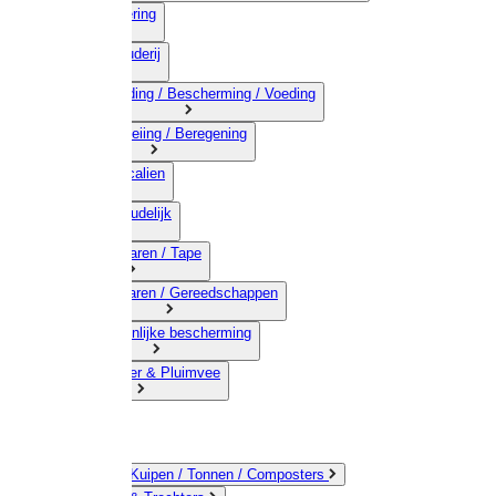
03) Afrastering
04) Veehouderij
05) Bestrijding / Bescherming / Voeding
06) Besproeiing / Beregening
07) Chemicalien
08) Huishoudelijk
09) Touwwaren / Tape
10) IJzerwaren / Gereedschappen
11) Persoonlijke bescherming
12) Kleindier & Pluimvee
Emmers / Kuipen / Tonnen / Composters