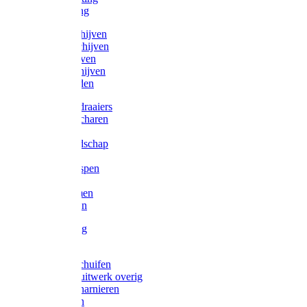
Victorketting
Afbraamschijven
Doorslijpschijven
Lamelschijven
Diamantschijven
Laselektroden
Schroevendraaiers
Tangen / Scharen
Zagen
Meetgereedschap
Beitels
Vijlen / Raspen
Sleutels
Lijmklemmen
Waterpassen
Bouwbeslag
Tuinbeslag
Grendels/schuifen
Hang en sluitwerk overig
Hengen/scharnieren
Scharnieren