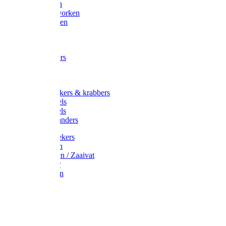
Maisvorken
Aardappelvorken
Vijgenvorken
Strohaak
Cultivators
Tuinkrabbers
Hakken
Schoffels
Onkruidstekers & krabbers
Hartschoffels
Ruitschoffels
Onkruidbranders
Graskantstekers
Verticuteren
Strooiwagen / Zaaivat
Grasmaaier
Grasscharen
Gazonrol
Trimmer
Grondboor
Tuinhamer