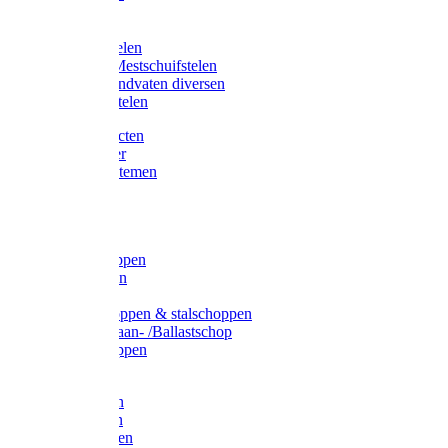
Bijlstelen
Vorkstelen
Gardena stelen
Sneeuw- /Mestschuifstelen
Stelen / Handvaten diversen
Telescoopstelen
Tuin producten
Fruitplukker
Ophangsystemen
Tuinafval
Manden
Spades
Betonschoppen
Schepbatsen
Batsen
Ballastschoppen & stalschoppen
Slijtsrip Graan- /Ballastschop
Graanschoppen
Spitvorken
Hooivorken
Mestvorken
Bietenvorken