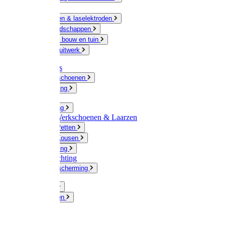
Ketting
Slijpschijven & laselektroden
Handgereedschappen
IJzerwaren bouw en tuin
Hang en sluitwerk
Disposables
Werkhandschoenen
Regenkleding
Klompen
Werkkleding
Wandel-/ Werkschoenen & Laarzen
Hoeden / Petten
Sokken / Kousen
Winterkleding
Winkelinrichting
Gelaatsbescherming
Pluimvee
Knaagdieren
Hond
Kat