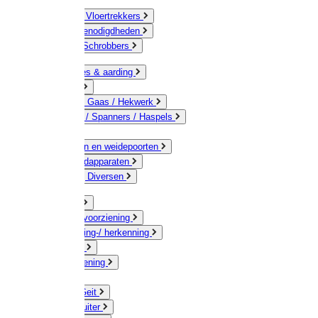
Bezems & Vloertrekkers
Schildersbenodigdheden
Borstels / Schrobbers
Accessoires & aarding
Isolatoren
Geleiders / Gaas / Hekwerk
Verbinders / Spanners / Haspels
Palen
Doorgangen en weidepoorten
Schrikdraadapparaten
Afrastering Diversen
Erf & Stal
Drinkwatervoorziening
Veemarkering-/ herkenning
Koe / Stier
Voervoorziening
Varken
Schaap / Geit
Paard & Ruiter