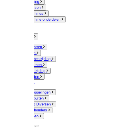
Veeverzorging
Scheermessen
Scheermachines
Scheermachine onderdelen
Huisdieren
Kippen
Verlichting
Muizen / Ratten
Drukspuiten
Ongediertebestrijding
Mollenklemmen
Onkruidbestrijding
Vliegenkasten
Meststoffen
Messing koppelingen
Gieters / Spuiten
Besproeiing Diversen
Slangen & houders
Waterpompen
Tyleen