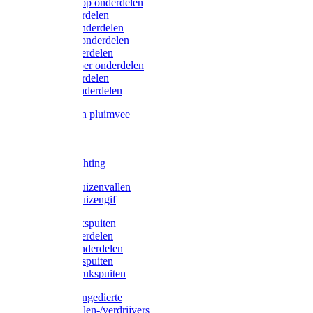
Lister/Liscop onderdelen
Eider onderdelen
Heiniger onderdelen
Constanta onderdelen
Moser onderdelen
Farm Clipper onderdelen
Oster onderdelen
TailWell onderdelen
Voerbakken pluimvee
Katten
Honden
LED verlichting
Ratten / Muizenvallen
Ratten / Muizengif
Gloria drukspuiten
Gloria onderdelen
Gardena onderdelen
Dario drukspuiten
Gardena drukspuiten
Diversen ongedierte
Insectenvallen-/verdrijvers