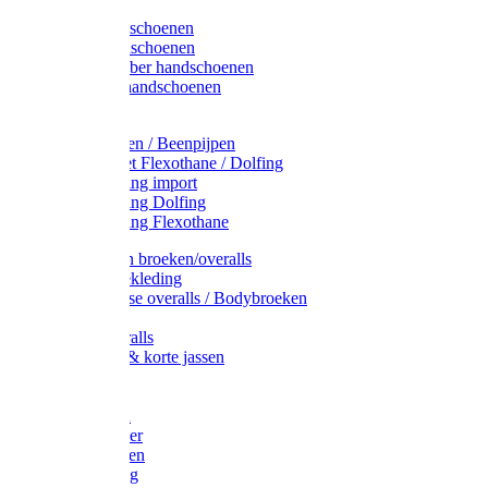
Latex handschoenen
Leren handschoenen
PVC / Rubber handschoenen
Katoenen handschoenen
Display
Plukmouwen / Beenpijpen
Reparatieset Flexothane / Dolfing
Regenkleding import
Regenkleding Dolfing
Regenkleding Flexothane
Toebehoren broeken/overalls
Signalisatiekleding
Amerikaanse overalls / Bodybroeken
Overalls
Kinderoveralls
Stofjassen & korte jassen
Werktruien
T-shirts
Werkjassen
Bodywarmer
Werkbroeken
Zaagkleding