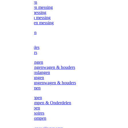
Kogelkranen
Koppelingen messing
Sproeiers messing
Tuinspuiten messing
Slangstukken messing
Handspuiten
Gieters
Kunststoftules
Regenmeters
Overige slangen
Overige slangenwagen & houders
Beregeningsslangen
Gardena slangen
Gardena slangenwagen & houders
Slangklemmen
Leader pompen
Zwengelpompen & Onderdelen
Ebara pompen
Pompaccessoires
Excellent pompen
Kinpumps