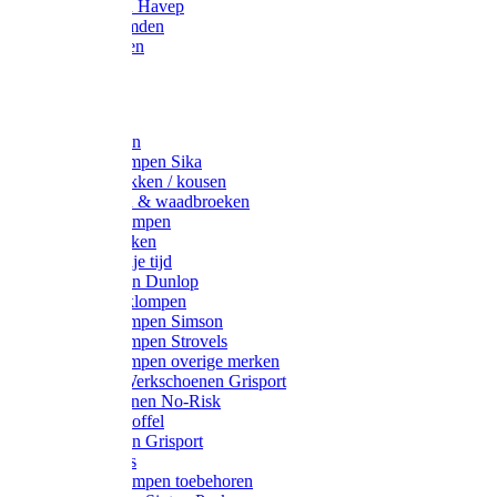
Werkjassen Havep
Thermohemden
Overhemden
Hoeden
Petten
Werksokken
Schoenklompen Sika
Thermo sokken / kousen
Lieslaarzen & waadbroeken
Houten klompen
Wandelsokken
Laarzen vrije tijd
Werklaarzen Dunlop
Kunststof klompen
Schoenklompen Simson
Schoenklompen Strovels
Schoenklompen overige merken
Wandel-/ Werkschoenen Grisport
Werkschoenen No-Risk
Klomppantoffel
Werklaarzen Grisport
Accessoires
Houten klompen toebehoren