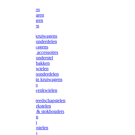
Bijlen
Snoeischaren
Heggenscharen
Takkenscharen
Snoeimessen
Landbouwkruiwagens
Kruiwagenonderdelen
Bouwkruiwagens
Kruiwagen accessoires
Kruiwagenonderstel
Kruiwagenbakken
Kruiwagenwielen
Steekwagenonderdelen
Huis en Tuin kruiwagens
Steekwagen
Bok- en Zwenkwielen
Overige gereedschapstelen
Bezem-/Harkstelen
Handvaten & stokhouders
Hamerstelen
Spadestelen
Graanschopstelen
Schopstelen