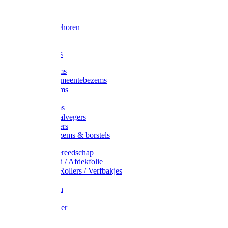
Voorhamer
Hamers
Slede toebehoren
Sledes
Composters
Straatbezems
Stads- / Gemeentebezems
Terrasbezems
Stalbezems
Gootbezems
Kamer-/Zaalvegers
Vloertrekkers
Onkruidbezems & borstels
Schildersgereedschap
Afplakband / Afdekfolie
Kwasten / Rollers / Verfbakjes
Mixers
Afdekfoliën
Messen
Schuurpapier
Luiwagens