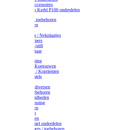
Drinkbak accessoires
Weidepomp Kerbl P100 onderdelen
Oormerken toebehoren
Enkelbanden
Oormerken
Halsplaatjes / Nekplaatjes
Kokernummers
Merkspray-/stift
Veemerkschaar
Uierverzorging
Halsters & Koetouwen
Halsriemen / Kopriemen
Koerugborstels
Koeliften
Koe / Stier diversen
Melkers toebehoren
Stalbenodigdheden
Kalververlossing
Stierenringen
Onthoornen
Kalverflessen
Koerugborstel onderdelen
Kalveremmers / toebehoren