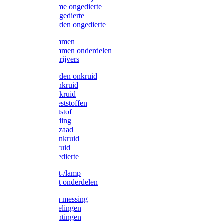
Protect Home ongedierte
Solabiol ongedierte
Protect Garden ongedierte
Mollenklemmen
Mollenklemmen onderdelen
Mollenverdrijvers
Protect Garden onkruid
Diversen onkruid
Solabiol onkruid
Solabiol meststoffen
Pokon meststof
Pokon voeding
Pokon graszaad
Roundup onkruid
Pokon onkruid
Pokon ongedierte
Vliegenkast-/lamp
Vliegenkast onderdelen
Zuigkorven messing
Geka koppelingen
Geka afdichtingen