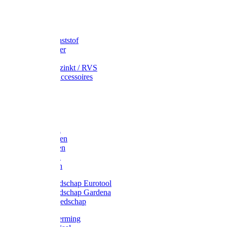
Speciekuip
Emmer kunststof
Schepemmer
Voerton
Emmer verzinkt / RVS
Regenton accessoires
Regenton
Jerrycans
Trechter
Polyharken
Gazonharken
Asfaltharken
Tuinharken
Hooiharken
Handgereedschap Eurotool
Handgereedschap Gardena
Kindergereedschap
Kniebescherming