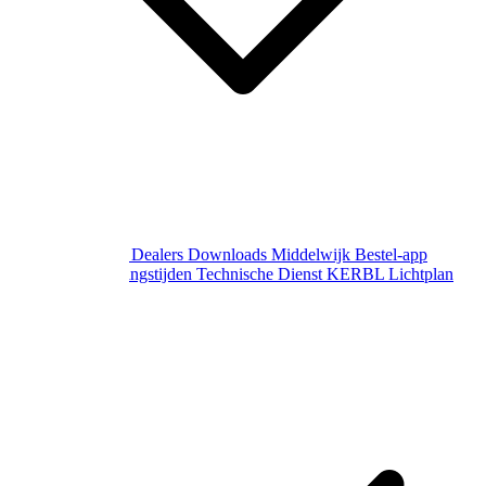
Over Middelwijk
Dealers
Downloads
Middelwijk Bestel-app
Gewijzigde openingstijden
Technische Dienst
KERBL Lichtplan
Aanvraag
Contact