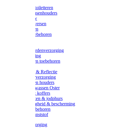
Halsters
Poetsen & toiletteren
Zadel-/Trensenhouders
Halstertouw
Halsters diversen
Hoofdstellen
Zadel & toebehoren
Longeren
Zwepen
Rapide paardenverzorging
Ruiter kleding
Hoofdstellen toebehoren
Dekens
Verlichting & Reflectie
Rapide leerverzorging
Likstenen en houders
Poetsen & wassen Oster
Poetssets & koffers
Ruiter laarzen & jodphurs
Ruiter veiligheid & bescherming
Ruiter - toebehoren
Voerbak kunststof
Klauwverzorging
Diversen