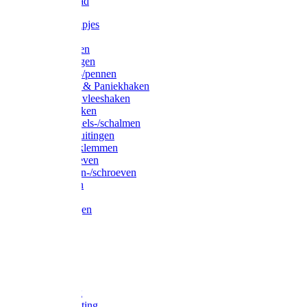
Waslijndraad
Simplexknipjes
Wervels
Sleutelringen
Gelaste ringen
Borgveren-/pennen
Musketons & Paniekhaken
S-haken & vleeshaken
Karabijnhaken
Noodschakels-/schalmen
Harp-/D-sluitingen
Staaldraadklemmen
Spanschroeven
Ringmoeren-/schroeven
Puntkousen
U-beugels
Aanlegringen
Lasthaken
Nagels
Krammen
Spijkers
Voetketting
Scheepsketting