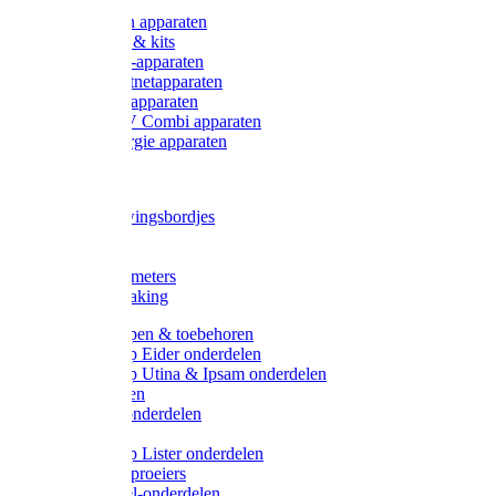
Onderdelen apparaten
Starter sets & kits
9V Batterij-apparaten
230V Lichtnetapparaten
12V Accu-apparaten
230V / 12V Combi apparaten
Zonne-energie apparaten
Tangen
Waarschuwingsbordjes
Afkuilen
Reiniging
Wegers en meters
Video bewaking
Weidepompen & toebehoren
Weidepomp Eider onderdelen
Weidepomp Utina & Ipsam onderdelen
Drinkbakken
Drinkbak onderdelen
Vlotters
Weidepomp Lister onderdelen
Nippels / Sproeiers
Drinknippel-onderdelen