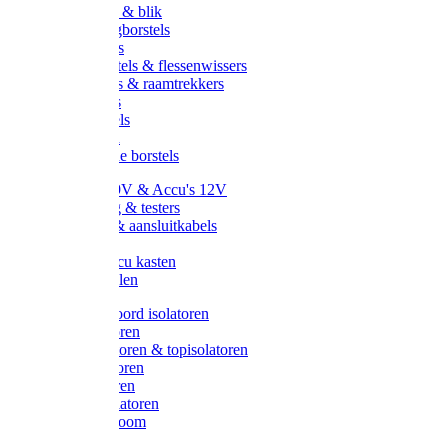
Handveger & blik
Voetenveegborstels
Handvegers
Afwasborstels & flessenwissers
Wasborstels & raamtrekkers
Tonborstels
Werkborstels
Ragebollen
Hygienische borstels
Batterijen 9V & Accu's 12V
Beveiliging & testers
Kabelsets & aansluitkabels
Aarding
Metalen accu kasten
Zonnepanelen
Draad & koord isolatoren
Ringisolatoren
Extra isolatoren & topisolatoren
Hoekisolatoren
Lintisolatoren
Afstandisolatoren
Isolatorenboom