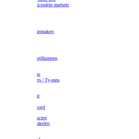
Gardena Microdrip startsets
Vet
Olie
Wecken & inmaken
Tricel
Americol
Zak- & Hoofdlampen
Lampjes
Tape en folie
Kabelbinders / Ty-raps
Bindtouw
Metselkoord
Touw
Elastisch koord
Afdekproducten
Heffen en takelen
Staalkabel