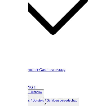
Contact
Retourformulier
Garantieaanvraag
OPRUIMING !!
01) Land-& Tuinbouw
02) Bezems / Borstels / Schildersgereedschap