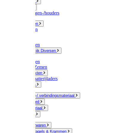
Fittingwerk
Gardena
Slangenwagen-/houders
Olie / Vetten
Chemicalien
Verven
Plasticzakken
Huishoudelijk Diversen
Matten
Zaksluitingen
Sponzen / Zemen
Zeepprodukten
Batterij & batterijladers
Zaklampen
Verpakking-/ verbindingsmateriaal
Touw / Koord
Afdekmateriaal
Staalkabel
Kleine ijzerwaren
Spijkers, Nagels & Krammen