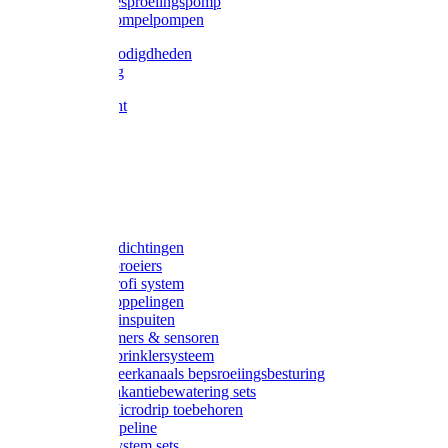
Gardena besproeiingspomp
Gardena dompelpompen
Tyleen benodigdheden
Tyleenslang
Lange bocht
Knie
T-stuk
Sok
Verloop
Nippels
Stop
Gardena afdichtingen
Gardena sproeiers
Gardena Profi system
Gardena koppelingen
Gardena tuinspuiten
Gardena timers & sensoren
Gardena Sprinklersysteem
Gardena meerkanaals bepsroeiingsbesturing
Gardena vakantiebewatering sets
Gardena Microdrip toebehoren
Gardena Pipeline
Gardena System sets