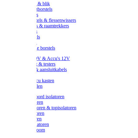
Handveger & blik
Voetenveegborstels
Handvegers
Afwasborstels & flessenwissers
Wasborstels & raamtrekkers
Tonborstels
Werkborstels
Ragebollen
Hygienische borstels
Batterijen 9V & Accu's 12V
Beveiliging & testers
Kabelsets & aansluitkabels
Aarding
Metalen accu kasten
Zonnepanelen
Draad & koord isolatoren
Ringisolatoren
Extra isolatoren & topisolatoren
Hoekisolatoren
Lintisolatoren
Afstandisolatoren
Isolatorenboom