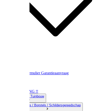
Contact
Retourformulier
Garantieaanvraag
OPRUIMING !!
01) Land-& Tuinbouw
02) Bezems / Borstels / Schildersgereedschap