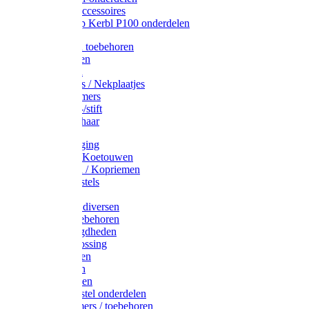
Drinkbak accessoires
Weidepomp Kerbl P100 onderdelen
Oormerken toebehoren
Enkelbanden
Oormerken
Halsplaatjes / Nekplaatjes
Kokernummers
Merkspray-/stift
Veemerkschaar
Uierverzorging
Halsters & Koetouwen
Halsriemen / Kopriemen
Koerugborstels
Koeliften
Koe / Stier diversen
Melkers toebehoren
Stalbenodigdheden
Kalververlossing
Stierenringen
Onthoornen
Kalverflessen
Koerugborstel onderdelen
Kalveremmers / toebehoren