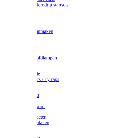
Gardena Microdrip startsets
Vet
Olie
Wecken & inmaken
Tricel
Americol
Zak- & Hoofdlampen
Lampjes
Tape en folie
Kabelbinders / Ty-raps
Bindtouw
Metselkoord
Touw
Elastisch koord
Afdekproducten
Heffen en takelen
Staalkabel