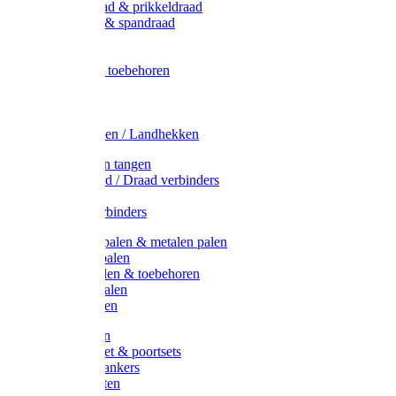
Metaal draad & prikkeldraad
Binddraad & spandraad
Gaas
Lint
Afrasternet toebehoren
Draad
Afrasternet
Koord
Weidehekken / Landhekken
Spanners en tangen
Lint / Koord / Draad verbinders
Haspels
Litzclip verbinders
Recycling palen & metalen palen
Kunststof palen
T-Post t-palen & toebehoren
Glasfiber palen
Houten palen
Poortgrepen
Doorgangset & poortsets
Poortgreepankers
Weidepoorten