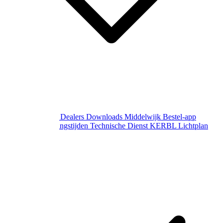
Over Middelwijk
Dealers
Downloads
Middelwijk Bestel-app
Gewijzigde openingstijden
Technische Dienst
KERBL Lichtplan
Aanvraag
Contact