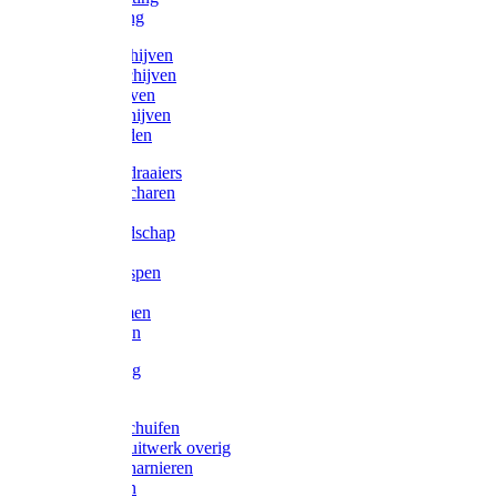
Victorketting
Afbraamschijven
Doorslijpschijven
Lamelschijven
Diamantschijven
Laselektroden
Schroevendraaiers
Tangen / Scharen
Zagen
Meetgereedschap
Beitels
Vijlen / Raspen
Sleutels
Lijmklemmen
Waterpassen
Bouwbeslag
Tuinbeslag
Grendels/schuifen
Hang en sluitwerk overig
Hengen/scharnieren
Scharnieren