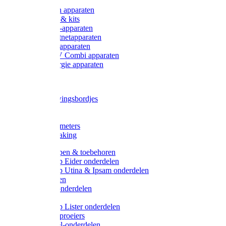
Onderdelen apparaten
Starter sets & kits
9V Batterij-apparaten
230V Lichtnetapparaten
12V Accu-apparaten
230V / 12V Combi apparaten
Zonne-energie apparaten
Tangen
Waarschuwingsbordjes
Afkuilen
Reiniging
Wegers en meters
Video bewaking
Weidepompen & toebehoren
Weidepomp Eider onderdelen
Weidepomp Utina & Ipsam onderdelen
Drinkbakken
Drinkbak onderdelen
Vlotters
Weidepomp Lister onderdelen
Nippels / Sproeiers
Drinknippel-onderdelen