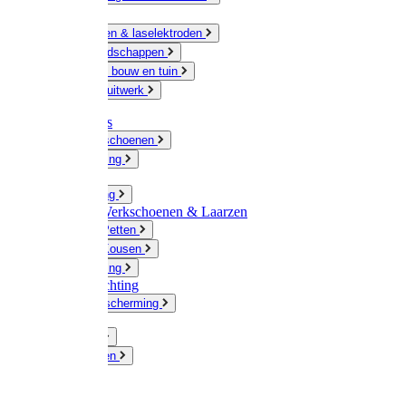
Ketting
Slijpschijven & laselektroden
Handgereedschappen
IJzerwaren bouw en tuin
Hang en sluitwerk
Disposables
Werkhandschoenen
Regenkleding
Klompen
Werkkleding
Wandel-/ Werkschoenen & Laarzen
Hoeden / Petten
Sokken / Kousen
Winterkleding
Winkelinrichting
Gelaatsbescherming
Pluimvee
Knaagdieren
Hond
Kat