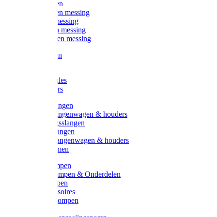
Kogelkranen
Koppelingen messing
Sproeiers messing
Tuinspuiten messing
Slangstukken messing
Handspuiten
Gieters
Kunststoftules
Regenmeters
Overige slangen
Overige slangenwagen & houders
Beregeningsslangen
Gardena slangen
Gardena slangenwagen & houders
Slangklemmen
Leader pompen
Zwengelpompen & Onderdelen
Ebara pompen
Pompaccessoires
Excellent pompen
Kinpumps