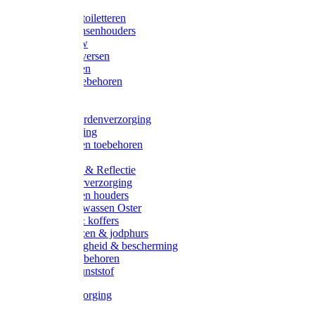
Halsters
Poetsen & toiletteren
Zadel-/Trensenhouders
Halstertouw
Halsters diversen
Hoofdstellen
Zadel & toebehoren
Longeren
Zwepen
Rapide paardenverzorging
Ruiter kleding
Hoofdstellen toebehoren
Dekens
Verlichting & Reflectie
Rapide leerverzorging
Likstenen en houders
Poetsen & wassen Oster
Poetssets & koffers
Ruiter laarzen & jodphurs
Ruiter veiligheid & bescherming
Ruiter - toebehoren
Voerbak kunststof
Klauwverzorging
Diversen