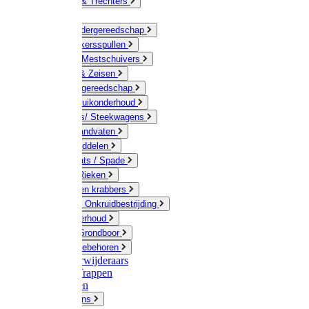
Jerrycans & Trechters
Harken
Hand-/ Kindergereedschap
Stratenmakersspullen
Sneeuw- / Mestschuivers
Baggeren & Zeisen
Elektrisch gereedschap
Boom / Struikonderhoud
Kruiwagens/ Steekwagens
Stelen / Handvaten
Tuinhulpmiddelen
Schop / Bats / Spade
Vorken & Rieken
Cultivator en krabbers
Schoffels / Onkruidbestrijding
Gazononderhoud
Hamers / Grondboor
Sledes / toebehoren
Onkruidverwijderaars
Ladders / Trappen
Werkbanken
Betonmolens