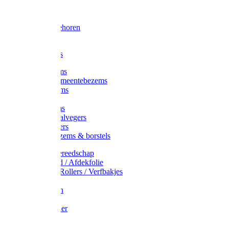
Voorhamer
Hamers
Slede toebehoren
Sledes
Composters
Straatbezems
Stads- / Gemeentebezems
Terrasbezems
Stalbezems
Gootbezems
Kamer-/Zaalvegers
Vloertrekkers
Onkruidbezems & borstels
Schildersgereedschap
Afplakband / Afdekfolie
Kwasten / Rollers / Verfbakjes
Mixers
Afdekfoliën
Messen
Schuurpapier
Luiwagens