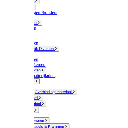
Fittingwerk
Gardena
Slangenwagen-/houders
Olie / Vetten
Chemicalien
Verven
Plasticzakken
Huishoudelijk Diversen
Matten
Zaksluitingen
Sponzen / Zemen
Zeepprodukten
Batterij & batterijladers
Zaklampen
Verpakking-/ verbindingsmateriaal
Touw / Koord
Afdekmateriaal
Staalkabel
Kleine ijzerwaren
Spijkers, Nagels & Krammen