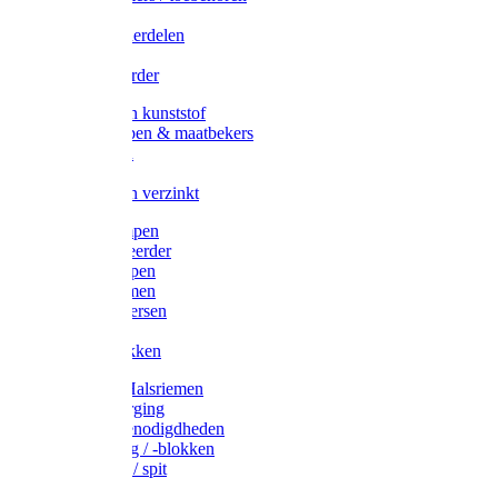
Veedrijvers
Koelift onderdelen
Antizuig
Uieronthaarder
Voerbakken kunststof
Voerscheppen & maatbekers
Hooiruiven
Hooinetten
Voerbakken verzinkt
Warmtelampen
Staartcoupeerder
Biggenkappen
Neuskrammen
Varken diversen
Zeugeband
Varkensbakken
Halsters / Halsriemen
Hoefverzorging
Lammer benodigdheden
Ramdektuig / -blokken
Vastzetpen / spit