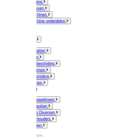
Veeverzorging
Scheermessen
Scheermachines
Scheermachine onderdelen
Huisdieren
Kippen
Verlichting
Muizen / Ratten
Drukspuiten
Ongediertebestrijding
Mollenklemmen
Onkruidbestrijding
Vliegenkasten
Meststoffen
Messing koppelingen
Gieters / Spuiten
Besproeiing Diversen
Slangen & houders
Waterpompen
Tyleen