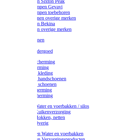
Werklaarzen Sixton Peak
Schoenklompen Gevavi
Schoenklompen toebehoren
Werkschoenen overige merken
Werklaarzen Bekina
Werklaarzen overige merken
Handschoenen
Mutsen
Thermo ondergoed
Gehoorbescherming
Oogbescherming
Disposable kleding
Disposable handschoenen
Disposable schoenen
Mondbescherming
Hoofdbescherming
Pluimvee Water en voerbakken / silos
Pluimvee Kuikenverzorging
Pluimvee Hokken, netten
Pluimvee Overig
Knaagdieren Water en voerbakken
Knaagdieren Verzorgingsproducten