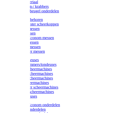
Injectiemateriaal
Hoefmessen-/ krabbers
Hoefbekapbeugel onderdelen
Messen toebehoren
Moser & Oster scheerkoppen
Hauptner messen
Liscop messen
Aesculap/Econom messen
Heiniger messen
Constanta messen
FarmClipper messen
Moser tondeuses
Overige trimmers/tondeuses
Heiniger scheermachines
Hauptner scheermachines
Aesculap scheermachines
Liscop scheermachines
FarmClipper scheermachines
Constanta scheermachines
Wahl tondeuses
Aesculap/Econom onderdelen
Hauptner onderdelen