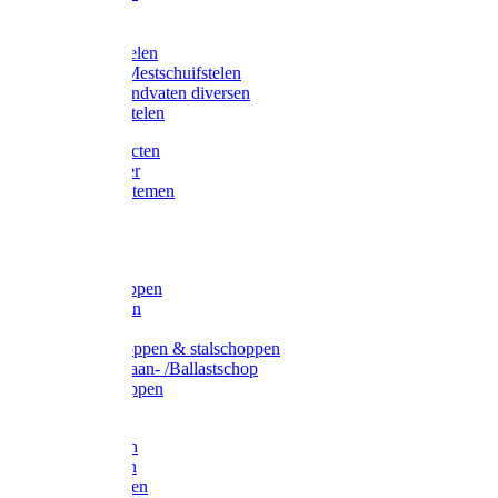
Bijlstelen
Vorkstelen
Gardena stelen
Sneeuw- /Mestschuifstelen
Stelen / Handvaten diversen
Telescoopstelen
Tuin producten
Fruitplukker
Ophangsystemen
Tuinafval
Manden
Spades
Betonschoppen
Schepbatsen
Batsen
Ballastschoppen & stalschoppen
Slijtsrip Graan- /Ballastschop
Graanschoppen
Spitvorken
Hooivorken
Mestvorken
Bietenvorken