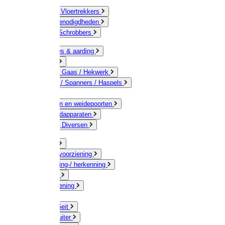
Bezems & Vloertrekkers
Schildersbenodigdheden
Borstels / Schrobbers
Accessoires & aarding
Isolatoren
Geleiders / Gaas / Hekwerk
Verbinders / Spanners / Haspels
Palen
Doorgangen en weidepoorten
Schrikdraadapparaten
Afrastering Diversen
Erf & Stal
Drinkwatervoorziening
Veemarkering-/ herkenning
Koe / Stier
Voervoorziening
Varken
Schaap / Geit
Paard & Ruiter