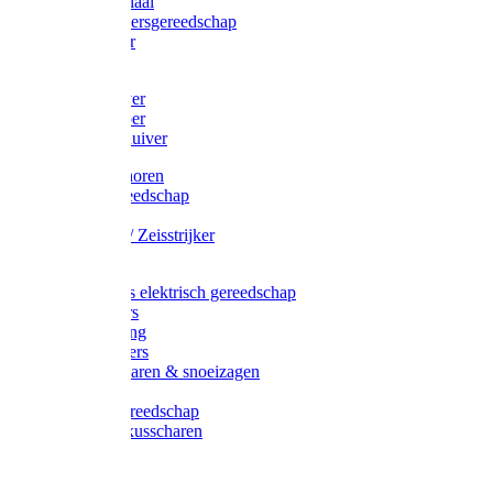
Afzetmateriaal
Stratenmakersgereedschap
Straathamer
Koevoeten
Mestschuiver
Mestschraper
Sneeuwschuiver
Zeis toebehoren
Baggergereedschap
Zeisen
Wetstenen / Zeisstrijker
Zeisboom
Accessoires elektrisch gereedschap
Grasmaaiers
Tuinreiniging
Robotmaaiers
Heggenscharen & snoeizagen
Trimmers
Klussen gereedschap
Gras & buxusscharen
Snoeizaag
Boomband