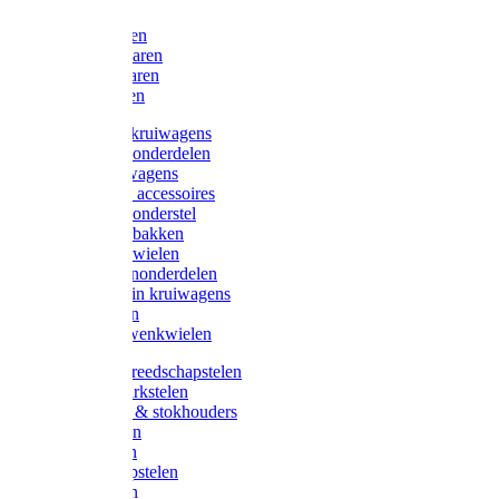
Bijlen
Snoeischaren
Heggenscharen
Takkenscharen
Snoeimessen
Landbouwkruiwagens
Kruiwagenonderdelen
Bouwkruiwagens
Kruiwagen accessoires
Kruiwagenonderstel
Kruiwagenbakken
Kruiwagenwielen
Steekwagenonderdelen
Huis en Tuin kruiwagens
Steekwagen
Bok- en Zwenkwielen
Overige gereedschapstelen
Bezem-/Harkstelen
Handvaten & stokhouders
Hamerstelen
Spadestelen
Graanschopstelen
Schopstelen