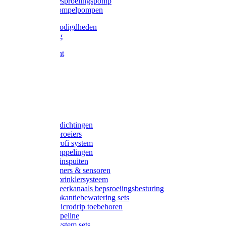
Gardena besproeiingspomp
Gardena dompelpompen
Tyleen benodigdheden
Tyleenslang
Lange bocht
Knie
T-stuk
Sok
Verloop
Nippels
Stop
Gardena afdichtingen
Gardena sproeiers
Gardena Profi system
Gardena koppelingen
Gardena tuinspuiten
Gardena timers & sensoren
Gardena Sprinklersysteem
Gardena meerkanaals bepsroeiingsbesturing
Gardena vakantiebewatering sets
Gardena Microdrip toebehoren
Gardena Pipeline
Gardena System sets