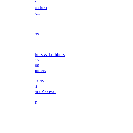
Maisvorken
Aardappelvorken
Vijgenvorken
Strohaak
Cultivators
Tuinkrabbers
Hakken
Schoffels
Onkruidstekers & krabbers
Hartschoffels
Ruitschoffels
Onkruidbranders
Graskantstekers
Verticuteren
Strooiwagen / Zaaivat
Grasmaaier
Grasscharen
Gazonrol
Trimmer
Grondboor
Tuinhamer