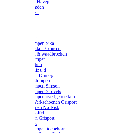
Werkjassen Havep
Thermohemden
Overhemden
Hoeden
Petten
Werksokken
Schoenklompen Sika
Thermo sokken / kousen
Lieslaarzen & waadbroeken
Houten klompen
Wandelsokken
Laarzen vrije tijd
Werklaarzen Dunlop
Kunststof klompen
Schoenklompen Simson
Schoenklompen Strovels
Schoenklompen overige merken
Wandel-/ Werkschoenen Grisport
Werkschoenen No-Risk
Klomppantoffel
Werklaarzen Grisport
Accessoires
Houten klompen toebehoren