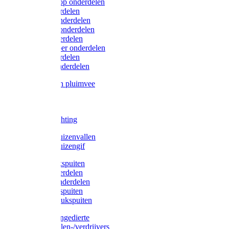
Lister/Liscop onderdelen
Eider onderdelen
Heiniger onderdelen
Constanta onderdelen
Moser onderdelen
Farm Clipper onderdelen
Oster onderdelen
TailWell onderdelen
Voerbakken pluimvee
Katten
Honden
LED verlichting
Ratten / Muizenvallen
Ratten / Muizengif
Gloria drukspuiten
Gloria onderdelen
Gardena onderdelen
Dario drukspuiten
Gardena drukspuiten
Diversen ongedierte
Insectenvallen-/verdrijvers