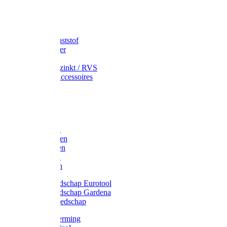
Speciekuip
Emmer kunststof
Schepemmer
Voerton
Emmer verzinkt / RVS
Regenton accessoires
Regenton
Jerrycans
Trechter
Polyharken
Gazonharken
Asfaltharken
Tuinharken
Hooiharken
Handgereedschap Eurotool
Handgereedschap Gardena
Kindergereedschap
Kniebescherming