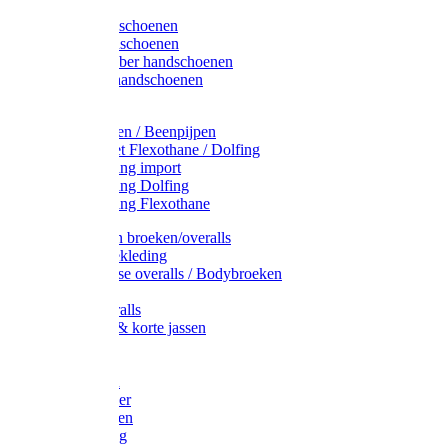
Latex handschoenen
Leren handschoenen
PVC / Rubber handschoenen
Katoenen handschoenen
Display
Plukmouwen / Beenpijpen
Reparatieset Flexothane / Dolfing
Regenkleding import
Regenkleding Dolfing
Regenkleding Flexothane
Toebehoren broeken/overalls
Signalisatiekleding
Amerikaanse overalls / Bodybroeken
Overalls
Kinderoveralls
Stofjassen & korte jassen
Werktruien
T-shirts
Werkjassen
Bodywarmer
Werkbroeken
Zaagkleding