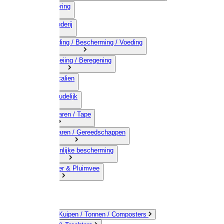
03) Afrastering
04) Veehouderij
05) Bestrijding / Bescherming / Voeding
06) Besproeiing / Beregening
07) Chemicalien
08) Huishoudelijk
09) Touwwaren / Tape
10) IJzerwaren / Gereedschappen
11) Persoonlijke bescherming
12) Kleindier & Pluimvee
Emmers / Kuipen / Tonnen / Composters