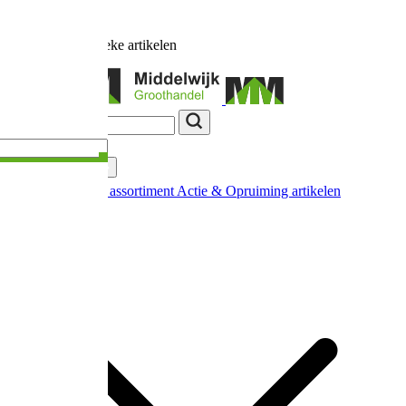
Ruim
17.000
unieke artikelen
Categorieën
Nieuw in ons assortiment
Actie & Opruiming artikelen
Extra