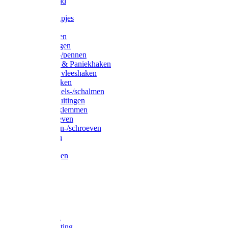
Waslijndraad
Simplexknipjes
Wervels
Sleutelringen
Gelaste ringen
Borgveren-/pennen
Musketons & Paniekhaken
S-haken & vleeshaken
Karabijnhaken
Noodschakels-/schalmen
Harp-/D-sluitingen
Staaldraadklemmen
Spanschroeven
Ringmoeren-/schroeven
Puntkousen
U-beugels
Aanlegringen
Lasthaken
Nagels
Krammen
Spijkers
Voetketting
Scheepsketting