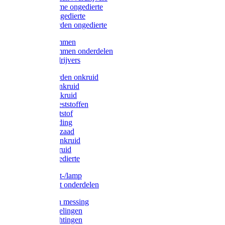
Protect Home ongedierte
Solabiol ongedierte
Protect Garden ongedierte
Mollenklemmen
Mollenklemmen onderdelen
Mollenverdrijvers
Protect Garden onkruid
Diversen onkruid
Solabiol onkruid
Solabiol meststoffen
Pokon meststof
Pokon voeding
Pokon graszaad
Roundup onkruid
Pokon onkruid
Pokon ongedierte
Vliegenkast-/lamp
Vliegenkast onderdelen
Zuigkorven messing
Geka koppelingen
Geka afdichtingen