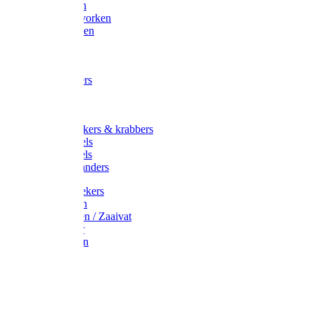
Maisvorken
Aardappelvorken
Vijgenvorken
Strohaak
Cultivators
Tuinkrabbers
Hakken
Schoffels
Onkruidstekers & krabbers
Hartschoffels
Ruitschoffels
Onkruidbranders
Graskantstekers
Verticuteren
Strooiwagen / Zaaivat
Grasmaaier
Grasscharen
Gazonrol
Trimmer
Grondboor
Tuinhamer