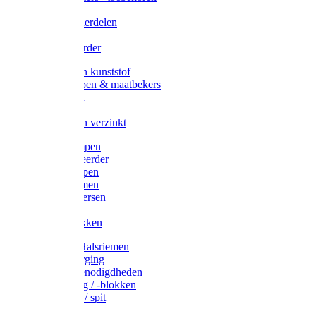
Veedrijvers
Koelift onderdelen
Antizuig
Uieronthaarder
Voerbakken kunststof
Voerscheppen & maatbekers
Hooiruiven
Hooinetten
Voerbakken verzinkt
Warmtelampen
Staartcoupeerder
Biggenkappen
Neuskrammen
Varken diversen
Zeugeband
Varkensbakken
Halsters / Halsriemen
Hoefverzorging
Lammer benodigdheden
Ramdektuig / -blokken
Vastzetpen / spit