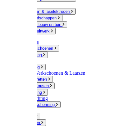
Ketting
Slijpschijven & laselektroden
Handgereedschappen
IJzerwaren bouw en tuin
Hang en sluitwerk
Disposables
Werkhandschoenen
Regenkleding
Klompen
Werkkleding
Wandel-/ Werkschoenen & Laarzen
Hoeden / Petten
Sokken / Kousen
Winterkleding
Winkelinrichting
Gelaatsbescherming
Pluimvee
Knaagdieren
Hond
Kat