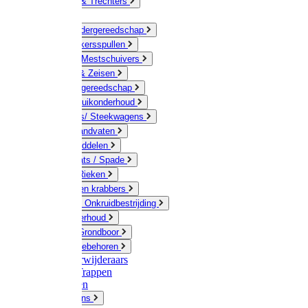
Jerrycans & Trechters
Harken
Hand-/ Kindergereedschap
Stratenmakersspullen
Sneeuw- / Mestschuivers
Baggeren & Zeisen
Elektrisch gereedschap
Boom / Struikonderhoud
Kruiwagens/ Steekwagens
Stelen / Handvaten
Tuinhulpmiddelen
Schop / Bats / Spade
Vorken & Rieken
Cultivator en krabbers
Schoffels / Onkruidbestrijding
Gazononderhoud
Hamers / Grondboor
Sledes / toebehoren
Onkruidverwijderaars
Ladders / Trappen
Werkbanken
Betonmolens