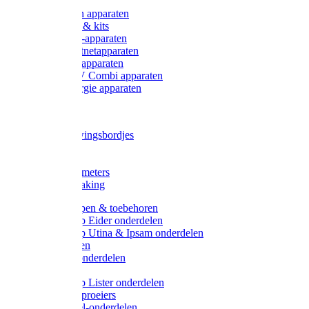
Onderdelen apparaten
Starter sets & kits
9V Batterij-apparaten
230V Lichtnetapparaten
12V Accu-apparaten
230V / 12V Combi apparaten
Zonne-energie apparaten
Tangen
Waarschuwingsbordjes
Afkuilen
Reiniging
Wegers en meters
Video bewaking
Weidepompen & toebehoren
Weidepomp Eider onderdelen
Weidepomp Utina & Ipsam onderdelen
Drinkbakken
Drinkbak onderdelen
Vlotters
Weidepomp Lister onderdelen
Nippels / Sproeiers
Drinknippel-onderdelen