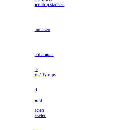
Gardena Microdrip startsets
Vet
Olie
Wecken & inmaken
Tricel
Americol
Zak- & Hoofdlampen
Lampjes
Tape en folie
Kabelbinders / Ty-raps
Bindtouw
Metselkoord
Touw
Elastisch koord
Afdekproducten
Heffen en takelen
Staalkabel