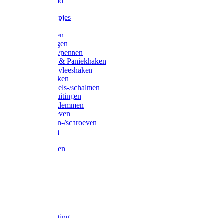
Waslijndraad
Simplexknipjes
Wervels
Sleutelringen
Gelaste ringen
Borgveren-/pennen
Musketons & Paniekhaken
S-haken & vleeshaken
Karabijnhaken
Noodschakels-/schalmen
Harp-/D-sluitingen
Staaldraadklemmen
Spanschroeven
Ringmoeren-/schroeven
Puntkousen
U-beugels
Aanlegringen
Lasthaken
Nagels
Krammen
Spijkers
Voetketting
Scheepsketting