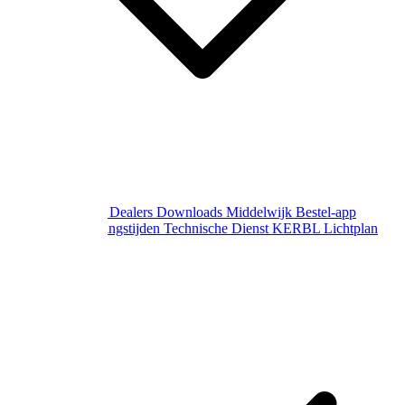
Over Middelwijk
Dealers
Downloads
Middelwijk Bestel-app
Gewijzigde openingstijden
Technische Dienst
KERBL Lichtplan
Aanvraag
Contact