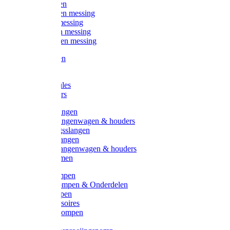
Kogelkranen
Koppelingen messing
Sproeiers messing
Tuinspuiten messing
Slangstukken messing
Handspuiten
Gieters
Kunststoftules
Regenmeters
Overige slangen
Overige slangenwagen & houders
Beregeningsslangen
Gardena slangen
Gardena slangenwagen & houders
Slangklemmen
Leader pompen
Zwengelpompen & Onderdelen
Ebara pompen
Pompaccessoires
Excellent pompen
Kinpumps