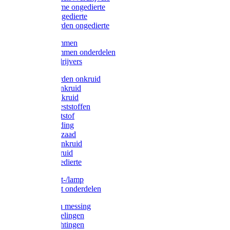
Protect Home ongedierte
Solabiol ongedierte
Protect Garden ongedierte
Mollenklemmen
Mollenklemmen onderdelen
Mollenverdrijvers
Protect Garden onkruid
Diversen onkruid
Solabiol onkruid
Solabiol meststoffen
Pokon meststof
Pokon voeding
Pokon graszaad
Roundup onkruid
Pokon onkruid
Pokon ongedierte
Vliegenkast-/lamp
Vliegenkast onderdelen
Zuigkorven messing
Geka koppelingen
Geka afdichtingen