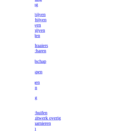
Victorketting
Afbraamschijven
Doorslijpschijven
Lamelschijven
Diamantschijven
Laselektroden
Schroevendraaiers
Tangen / Scharen
Zagen
Meetgereedschap
Beitels
Vijlen / Raspen
Sleutels
Lijmklemmen
Waterpassen
Bouwbeslag
Tuinbeslag
Grendels/schuifen
Hang en sluitwerk overig
Hengen/scharnieren
Scharnieren