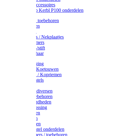
Drinkbak accessoires
Weidepomp Kerbl P100 onderdelen
Oormerken toebehoren
Enkelbanden
Oormerken
Halsplaatjes / Nekplaatjes
Kokernummers
Merkspray-/stift
Veemerkschaar
Uierverzorging
Halsters & Koetouwen
Halsriemen / Kopriemen
Koerugborstels
Koeliften
Koe / Stier diversen
Melkers toebehoren
Stalbenodigdheden
Kalververlossing
Stierenringen
Onthoornen
Kalverflessen
Koerugborstel onderdelen
Kalveremmers / toebehoren