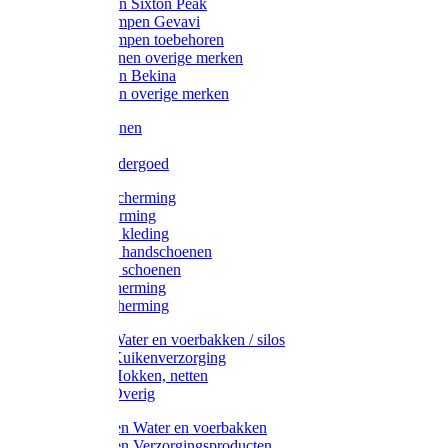
Werklaarzen Sixton Peak
Schoenklompen Gevavi
Schoenklompen toebehoren
Werkschoenen overige merken
Werklaarzen Bekina
Werklaarzen overige merken
Handschoenen
Mutsen
Thermo ondergoed
Gehoorbescherming
Oogbescherming
Disposable kleding
Disposable handschoenen
Disposable schoenen
Mondbescherming
Hoofdbescherming
Pluimvee Water en voerbakken / silos
Pluimvee Kuikenverzorging
Pluimvee Hokken, netten
Pluimvee Overig
Knaagdieren Water en voerbakken
Knaagdieren Verzorgingsproducten