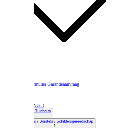
Contact
Retourformulier
Garantieaanvraag
OPRUIMING !!
01) Land-& Tuinbouw
02) Bezems / Borstels / Schildersgereedschap