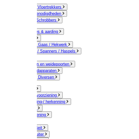
Bezems & Vloertrekkers
Schildersbenodigdheden
Borstels / Schrobbers
Accessoires & aarding
Isolatoren
Geleiders / Gaas / Hekwerk
Verbinders / Spanners / Haspels
Palen
Doorgangen en weidepoorten
Schrikdraadapparaten
Afrastering Diversen
Erf & Stal
Drinkwatervoorziening
Veemarkering-/ herkenning
Koe / Stier
Voervoorziening
Varken
Schaap / Geit
Paard & Ruiter