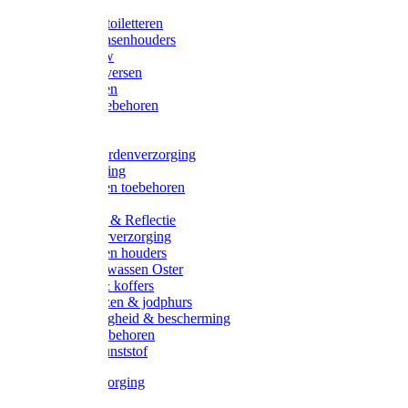
Halsters
Poetsen & toiletteren
Zadel-/Trensenhouders
Halstertouw
Halsters diversen
Hoofdstellen
Zadel & toebehoren
Longeren
Zwepen
Rapide paardenverzorging
Ruiter kleding
Hoofdstellen toebehoren
Dekens
Verlichting & Reflectie
Rapide leerverzorging
Likstenen en houders
Poetsen & wassen Oster
Poetssets & koffers
Ruiter laarzen & jodphurs
Ruiter veiligheid & bescherming
Ruiter - toebehoren
Voerbak kunststof
Klauwverzorging
Diversen