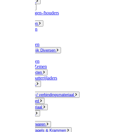
Fittingwerk
Gardena
Slangenwagen-/houders
Olie / Vetten
Chemicalien
Verven
Plasticzakken
Huishoudelijk Diversen
Matten
Zaksluitingen
Sponzen / Zemen
Zeepprodukten
Batterij & batterijladers
Zaklampen
Verpakking-/ verbindingsmateriaal
Touw / Koord
Afdekmateriaal
Staalkabel
Kleine ijzerwaren
Spijkers, Nagels & Krammen