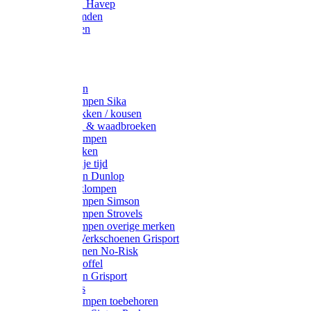
Werkjassen Havep
Thermohemden
Overhemden
Hoeden
Petten
Werksokken
Schoenklompen Sika
Thermo sokken / kousen
Lieslaarzen & waadbroeken
Houten klompen
Wandelsokken
Laarzen vrije tijd
Werklaarzen Dunlop
Kunststof klompen
Schoenklompen Simson
Schoenklompen Strovels
Schoenklompen overige merken
Wandel-/ Werkschoenen Grisport
Werkschoenen No-Risk
Klomppantoffel
Werklaarzen Grisport
Accessoires
Houten klompen toebehoren