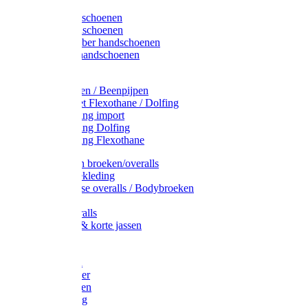
Latex handschoenen
Leren handschoenen
PVC / Rubber handschoenen
Katoenen handschoenen
Display
Plukmouwen / Beenpijpen
Reparatieset Flexothane / Dolfing
Regenkleding import
Regenkleding Dolfing
Regenkleding Flexothane
Toebehoren broeken/overalls
Signalisatiekleding
Amerikaanse overalls / Bodybroeken
Overalls
Kinderoveralls
Stofjassen & korte jassen
Werktruien
T-shirts
Werkjassen
Bodywarmer
Werkbroeken
Zaagkleding