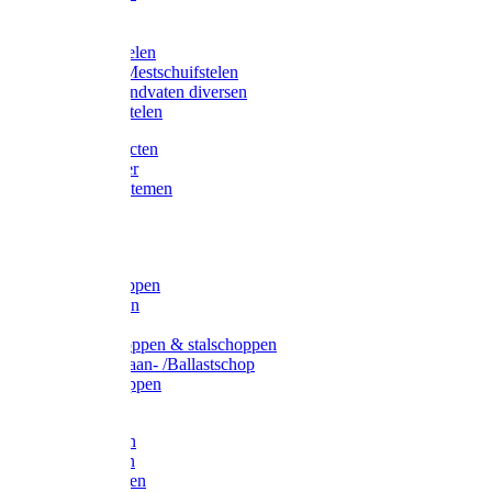
Bijlstelen
Vorkstelen
Gardena stelen
Sneeuw- /Mestschuifstelen
Stelen / Handvaten diversen
Telescoopstelen
Tuin producten
Fruitplukker
Ophangsystemen
Tuinafval
Manden
Spades
Betonschoppen
Schepbatsen
Batsen
Ballastschoppen & stalschoppen
Slijtsrip Graan- /Ballastschop
Graanschoppen
Spitvorken
Hooivorken
Mestvorken
Bietenvorken