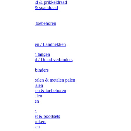
Metaal draad & prikkeldraad
Binddraad & spandraad
Gaas
Lint
Afrasternet toebehoren
Draad
Afrasternet
Koord
Weidehekken / Landhekken
Spanners en tangen
Lint / Koord / Draad verbinders
Haspels
Litzclip verbinders
Recycling palen & metalen palen
Kunststof palen
T-Post t-palen & toebehoren
Glasfiber palen
Houten palen
Poortgrepen
Doorgangset & poortsets
Poortgreepankers
Weidepoorten