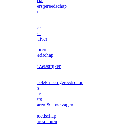
Afzetmateriaal
Stratenmakersgereedschap
Straathamer
Koevoeten
Mestschuiver
Mestschraper
Sneeuwschuiver
Zeis toebehoren
Baggergereedschap
Zeisen
Wetstenen / Zeisstrijker
Zeisboom
Accessoires elektrisch gereedschap
Grasmaaiers
Tuinreiniging
Robotmaaiers
Heggenscharen & snoeizagen
Trimmers
Klussen gereedschap
Gras & buxusscharen
Snoeizaag
Boomband