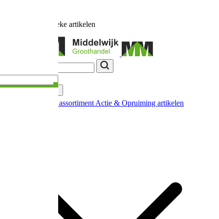
Ruim
17.000
unieke artikelen
Categorieën
Nieuw in ons assortiment
Actie & Opruiming artikelen
Extra