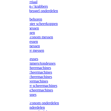
Injectiemateriaal
Hoefmessen-/ krabbers
Hoefbekapbeugel onderdelen
Messen toebehoren
Moser & Oster scheerkoppen
Hauptner messen
Liscop messen
Aesculap/Econom messen
Heiniger messen
Constanta messen
FarmClipper messen
Moser tondeuses
Overige trimmers/tondeuses
Heiniger scheermachines
Hauptner scheermachines
Aesculap scheermachines
Liscop scheermachines
FarmClipper scheermachines
Constanta scheermachines
Wahl tondeuses
Aesculap/Econom onderdelen
Hauptner onderdelen