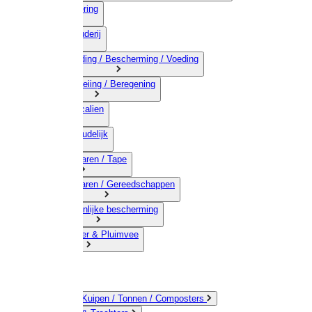
03) Afrastering
04) Veehouderij
05) Bestrijding / Bescherming / Voeding
06) Besproeiing / Beregening
07) Chemicalien
08) Huishoudelijk
09) Touwwaren / Tape
10) IJzerwaren / Gereedschappen
11) Persoonlijke bescherming
12) Kleindier & Pluimvee
Emmers / Kuipen / Tonnen / Composters