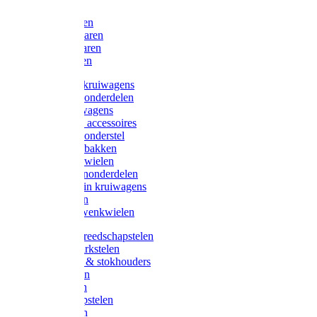
Bijlen
Snoeischaren
Heggenscharen
Takkenscharen
Snoeimessen
Landbouwkruiwagens
Kruiwagenonderdelen
Bouwkruiwagens
Kruiwagen accessoires
Kruiwagenonderstel
Kruiwagenbakken
Kruiwagenwielen
Steekwagenonderdelen
Huis en Tuin kruiwagens
Steekwagen
Bok- en Zwenkwielen
Overige gereedschapstelen
Bezem-/Harkstelen
Handvaten & stokhouders
Hamerstelen
Spadestelen
Graanschopstelen
Schopstelen