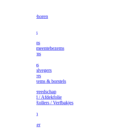
Voorhamer
Hamers
Slede toebehoren
Sledes
Composters
Straatbezems
Stads- / Gemeentebezems
Terrasbezems
Stalbezems
Gootbezems
Kamer-/Zaalvegers
Vloertrekkers
Onkruidbezems & borstels
Schildersgereedschap
Afplakband / Afdekfolie
Kwasten / Rollers / Verfbakjes
Mixers
Afdekfoliën
Messen
Schuurpapier
Luiwagens