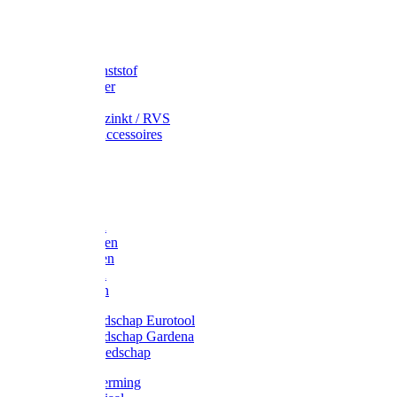
Speciekuip
Emmer kunststof
Schepemmer
Voerton
Emmer verzinkt / RVS
Regenton accessoires
Regenton
Jerrycans
Trechter
Polyharken
Gazonharken
Asfaltharken
Tuinharken
Hooiharken
Handgereedschap Eurotool
Handgereedschap Gardena
Kindergereedschap
Kniebescherming