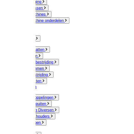
Veeverzorging
Scheermessen
Scheermachines
Scheermachine onderdelen
Huisdieren
Kippen
Verlichting
Muizen / Ratten
Drukspuiten
Ongediertebestrijding
Mollenklemmen
Onkruidbestrijding
Vliegenkasten
Meststoffen
Messing koppelingen
Gieters / Spuiten
Besproeiing Diversen
Slangen & houders
Waterpompen
Tyleen