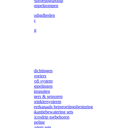
Gardena besproeiingspomp
Gardena dompelpompen
Tyleen benodigdheden
Tyleenslang
Lange bocht
Knie
T-stuk
Sok
Verloop
Nippels
Stop
Gardena afdichtingen
Gardena sproeiers
Gardena Profi system
Gardena koppelingen
Gardena tuinspuiten
Gardena timers & sensoren
Gardena Sprinklersysteem
Gardena meerkanaals bepsroeiingsbesturing
Gardena vakantiebewatering sets
Gardena Microdrip toebehoren
Gardena Pipeline
Gardena System sets