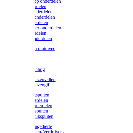
Lister/Liscop onderdelen
Eider onderdelen
Heiniger onderdelen
Constanta onderdelen
Moser onderdelen
Farm Clipper onderdelen
Oster onderdelen
TailWell onderdelen
Voerbakken pluimvee
Katten
Honden
LED verlichting
Ratten / Muizenvallen
Ratten / Muizengif
Gloria drukspuiten
Gloria onderdelen
Gardena onderdelen
Dario drukspuiten
Gardena drukspuiten
Diversen ongedierte
Insectenvallen-/verdrijvers