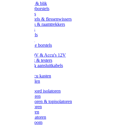
Handveger & blik
Voetenveegborstels
Handvegers
Afwasborstels & flessenwissers
Wasborstels & raamtrekkers
Tonborstels
Werkborstels
Ragebollen
Hygienische borstels
Batterijen 9V & Accu's 12V
Beveiliging & testers
Kabelsets & aansluitkabels
Aarding
Metalen accu kasten
Zonnepanelen
Draad & koord isolatoren
Ringisolatoren
Extra isolatoren & topisolatoren
Hoekisolatoren
Lintisolatoren
Afstandisolatoren
Isolatorenboom