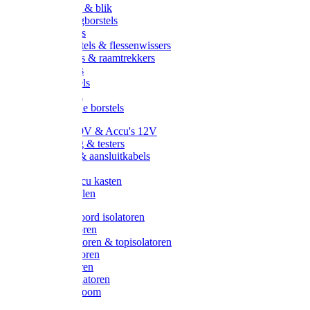
Handveger & blik
Voetenveegborstels
Handvegers
Afwasborstels & flessenwissers
Wasborstels & raamtrekkers
Tonborstels
Werkborstels
Ragebollen
Hygienische borstels
Batterijen 9V & Accu's 12V
Beveiliging & testers
Kabelsets & aansluitkabels
Aarding
Metalen accu kasten
Zonnepanelen
Draad & koord isolatoren
Ringisolatoren
Extra isolatoren & topisolatoren
Hoekisolatoren
Lintisolatoren
Afstandisolatoren
Isolatorenboom