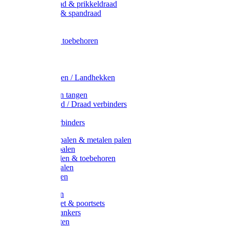
Metaal draad & prikkeldraad
Binddraad & spandraad
Gaas
Lint
Afrasternet toebehoren
Draad
Afrasternet
Koord
Weidehekken / Landhekken
Spanners en tangen
Lint / Koord / Draad verbinders
Haspels
Litzclip verbinders
Recycling palen & metalen palen
Kunststof palen
T-Post t-palen & toebehoren
Glasfiber palen
Houten palen
Poortgrepen
Doorgangset & poortsets
Poortgreepankers
Weidepoorten