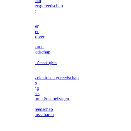
Afzetmateriaal
Stratenmakersgereedschap
Straathamer
Koevoeten
Mestschuiver
Mestschraper
Sneeuwschuiver
Zeis toebehoren
Baggergereedschap
Zeisen
Wetstenen / Zeisstrijker
Zeisboom
Accessoires elektrisch gereedschap
Grasmaaiers
Tuinreiniging
Robotmaaiers
Heggenscharen & snoeizagen
Trimmers
Klussen gereedschap
Gras & buxusscharen
Snoeizaag
Boomband