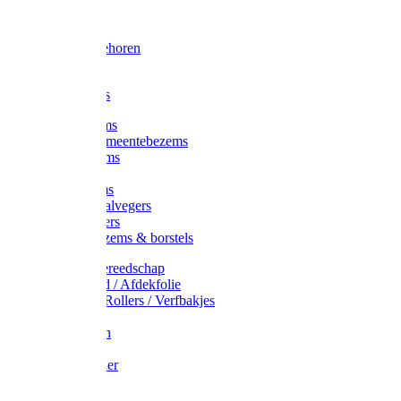
Voorhamer
Hamers
Slede toebehoren
Sledes
Composters
Straatbezems
Stads- / Gemeentebezems
Terrasbezems
Stalbezems
Gootbezems
Kamer-/Zaalvegers
Vloertrekkers
Onkruidbezems & borstels
Schildersgereedschap
Afplakband / Afdekfolie
Kwasten / Rollers / Verfbakjes
Mixers
Afdekfoliën
Messen
Schuurpapier
Luiwagens