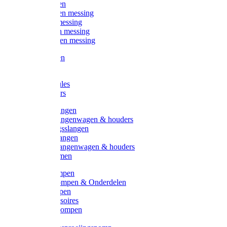
Kogelkranen
Koppelingen messing
Sproeiers messing
Tuinspuiten messing
Slangstukken messing
Handspuiten
Gieters
Kunststoftules
Regenmeters
Overige slangen
Overige slangenwagen & houders
Beregeningsslangen
Gardena slangen
Gardena slangenwagen & houders
Slangklemmen
Leader pompen
Zwengelpompen & Onderdelen
Ebara pompen
Pompaccessoires
Excellent pompen
Kinpumps