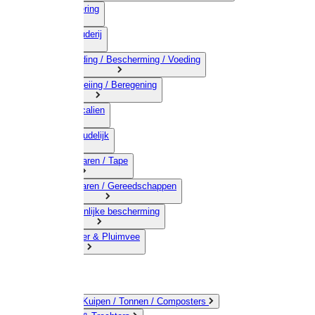
03) Afrastering
04) Veehouderij
05) Bestrijding / Bescherming / Voeding
06) Besproeiing / Beregening
07) Chemicalien
08) Huishoudelijk
09) Touwwaren / Tape
10) IJzerwaren / Gereedschappen
11) Persoonlijke bescherming
12) Kleindier & Pluimvee
Emmers / Kuipen / Tonnen / Composters