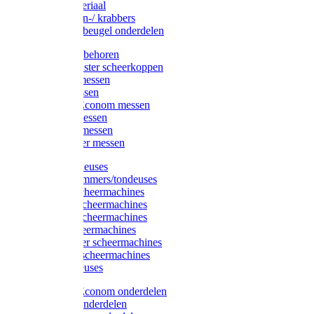
Injectiemateriaal
Hoefmessen-/ krabbers
Hoefbekapbeugel onderdelen
Messen toebehoren
Moser & Oster scheerkoppen
Hauptner messen
Liscop messen
Aesculap/Econom messen
Heiniger messen
Constanta messen
FarmClipper messen
Moser tondeuses
Overige trimmers/tondeuses
Heiniger scheermachines
Hauptner scheermachines
Aesculap scheermachines
Liscop scheermachines
FarmClipper scheermachines
Constanta scheermachines
Wahl tondeuses
Aesculap/Econom onderdelen
Hauptner onderdelen