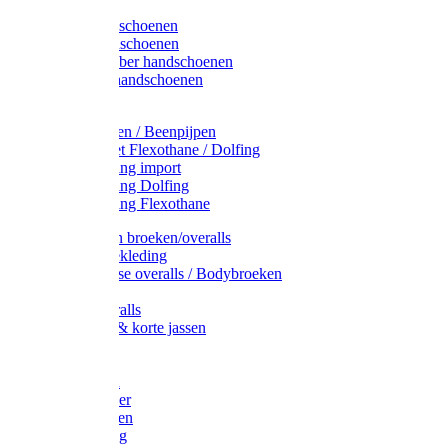
Latex handschoenen
Leren handschoenen
PVC / Rubber handschoenen
Katoenen handschoenen
Display
Plukmouwen / Beenpijpen
Reparatieset Flexothane / Dolfing
Regenkleding import
Regenkleding Dolfing
Regenkleding Flexothane
Toebehoren broeken/overalls
Signalisatiekleding
Amerikaanse overalls / Bodybroeken
Overalls
Kinderoveralls
Stofjassen & korte jassen
Werktruien
T-shirts
Werkjassen
Bodywarmer
Werkbroeken
Zaagkleding