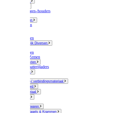
Fittingwerk
Gardena
Slangenwagen-/houders
Olie / Vetten
Chemicalien
Verven
Plasticzakken
Huishoudelijk Diversen
Matten
Zaksluitingen
Sponzen / Zemen
Zeepprodukten
Batterij & batterijladers
Zaklampen
Verpakking-/ verbindingsmateriaal
Touw / Koord
Afdekmateriaal
Staalkabel
Kleine ijzerwaren
Spijkers, Nagels & Krammen