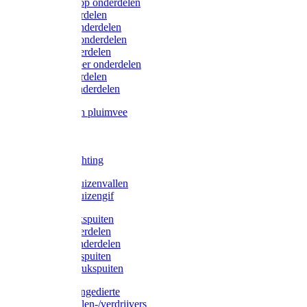
Lister/Liscop onderdelen
Eider onderdelen
Heiniger onderdelen
Constanta onderdelen
Moser onderdelen
Farm Clipper onderdelen
Oster onderdelen
TailWell onderdelen
Voerbakken pluimvee
Katten
Honden
LED verlichting
Ratten / Muizenvallen
Ratten / Muizengif
Gloria drukspuiten
Gloria onderdelen
Gardena onderdelen
Dario drukspuiten
Gardena drukspuiten
Diversen ongedierte
Insectenvallen-/verdrijvers