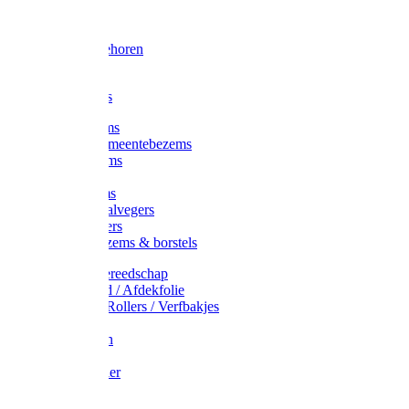
Voorhamer
Hamers
Slede toebehoren
Sledes
Composters
Straatbezems
Stads- / Gemeentebezems
Terrasbezems
Stalbezems
Gootbezems
Kamer-/Zaalvegers
Vloertrekkers
Onkruidbezems & borstels
Schildersgereedschap
Afplakband / Afdekfolie
Kwasten / Rollers / Verfbakjes
Mixers
Afdekfoliën
Messen
Schuurpapier
Luiwagens