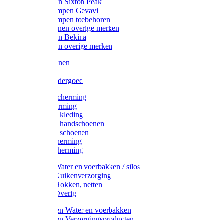
Werklaarzen Sixton Peak
Schoenklompen Gevavi
Schoenklompen toebehoren
Werkschoenen overige merken
Werklaarzen Bekina
Werklaarzen overige merken
Handschoenen
Mutsen
Thermo ondergoed
Gehoorbescherming
Oogbescherming
Disposable kleding
Disposable handschoenen
Disposable schoenen
Mondbescherming
Hoofdbescherming
Pluimvee Water en voerbakken / silos
Pluimvee Kuikenverzorging
Pluimvee Hokken, netten
Pluimvee Overig
Knaagdieren Water en voerbakken
Knaagdieren Verzorgingsproducten