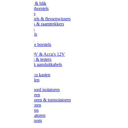
Handveger & blik
Voetenveegborstels
Handvegers
Afwasborstels & flessenwissers
Wasborstels & raamtrekkers
Tonborstels
Werkborstels
Ragebollen
Hygienische borstels
Batterijen 9V & Accu's 12V
Beveiliging & testers
Kabelsets & aansluitkabels
Aarding
Metalen accu kasten
Zonnepanelen
Draad & koord isolatoren
Ringisolatoren
Extra isolatoren & topisolatoren
Hoekisolatoren
Lintisolatoren
Afstandisolatoren
Isolatorenboom