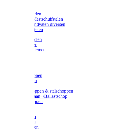
Bijlstelen
Vorkstelen
Gardena stelen
Sneeuw- /Mestschuifstelen
Stelen / Handvaten diversen
Telescoopstelen
Tuin producten
Fruitplukker
Ophangsystemen
Tuinafval
Manden
Spades
Betonschoppen
Schepbatsen
Batsen
Ballastschoppen & stalschoppen
Slijtsrip Graan- /Ballastschop
Graanschoppen
Spitvorken
Hooivorken
Mestvorken
Bietenvorken