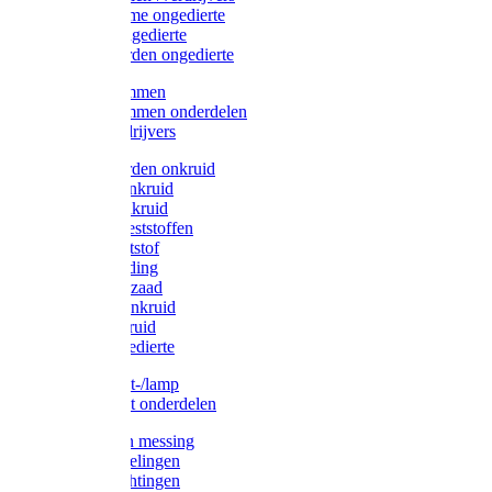
Protect Home ongedierte
Solabiol ongedierte
Protect Garden ongedierte
Mollenklemmen
Mollenklemmen onderdelen
Mollenverdrijvers
Protect Garden onkruid
Diversen onkruid
Solabiol onkruid
Solabiol meststoffen
Pokon meststof
Pokon voeding
Pokon graszaad
Roundup onkruid
Pokon onkruid
Pokon ongedierte
Vliegenkast-/lamp
Vliegenkast onderdelen
Zuigkorven messing
Geka koppelingen
Geka afdichtingen