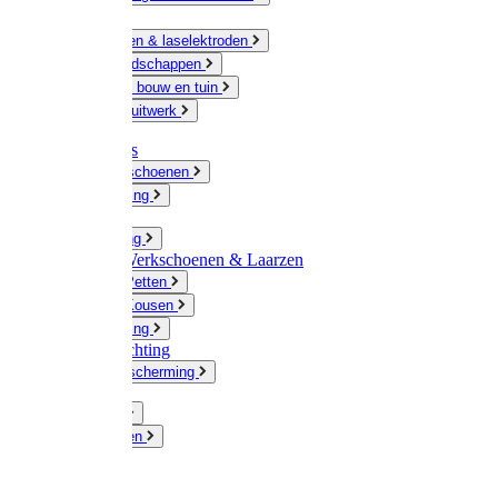
Ketting
Slijpschijven & laselektroden
Handgereedschappen
IJzerwaren bouw en tuin
Hang en sluitwerk
Disposables
Werkhandschoenen
Regenkleding
Klompen
Werkkleding
Wandel-/ Werkschoenen & Laarzen
Hoeden / Petten
Sokken / Kousen
Winterkleding
Winkelinrichting
Gelaatsbescherming
Pluimvee
Knaagdieren
Hond
Kat