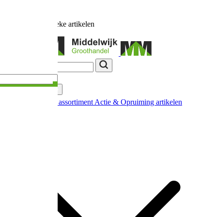
Ruim
17.000
unieke artikelen
Categorieën
Nieuw in ons assortiment
Actie & Opruiming artikelen
Extra