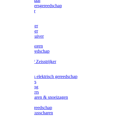
Afzetmateriaal
Stratenmakersgereedschap
Straathamer
Koevoeten
Mestschuiver
Mestschraper
Sneeuwschuiver
Zeis toebehoren
Baggergereedschap
Zeisen
Wetstenen / Zeisstrijker
Zeisboom
Accessoires elektrisch gereedschap
Grasmaaiers
Tuinreiniging
Robotmaaiers
Heggenscharen & snoeizagen
Trimmers
Klussen gereedschap
Gras & buxusscharen
Snoeizaag
Boomband