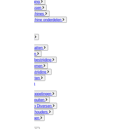
Veeverzorging
Scheermessen
Scheermachines
Scheermachine onderdelen
Huisdieren
Kippen
Verlichting
Muizen / Ratten
Drukspuiten
Ongediertebestrijding
Mollenklemmen
Onkruidbestrijding
Vliegenkasten
Meststoffen
Messing koppelingen
Gieters / Spuiten
Besproeiing Diversen
Slangen & houders
Waterpompen
Tyleen