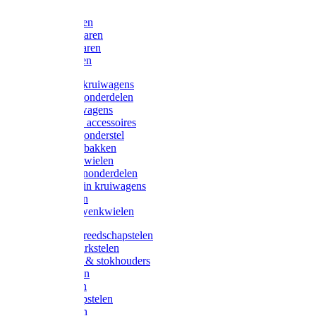
Bijlen
Snoeischaren
Heggenscharen
Takkenscharen
Snoeimessen
Landbouwkruiwagens
Kruiwagenonderdelen
Bouwkruiwagens
Kruiwagen accessoires
Kruiwagenonderstel
Kruiwagenbakken
Kruiwagenwielen
Steekwagenonderdelen
Huis en Tuin kruiwagens
Steekwagen
Bok- en Zwenkwielen
Overige gereedschapstelen
Bezem-/Harkstelen
Handvaten & stokhouders
Hamerstelen
Spadestelen
Graanschopstelen
Schopstelen