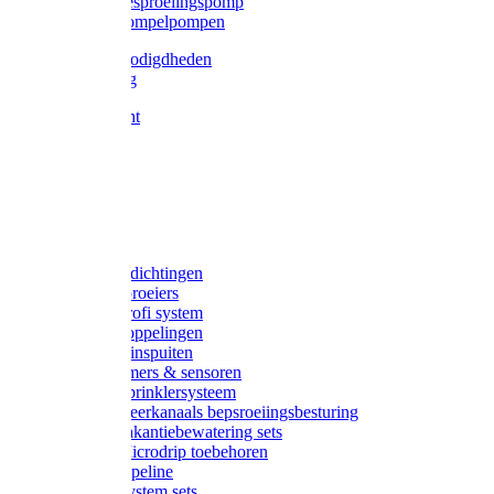
Gardena besproeiingspomp
Gardena dompelpompen
Tyleen benodigdheden
Tyleenslang
Lange bocht
Knie
T-stuk
Sok
Verloop
Nippels
Stop
Gardena afdichtingen
Gardena sproeiers
Gardena Profi system
Gardena koppelingen
Gardena tuinspuiten
Gardena timers & sensoren
Gardena Sprinklersysteem
Gardena meerkanaals bepsroeiingsbesturing
Gardena vakantiebewatering sets
Gardena Microdrip toebehoren
Gardena Pipeline
Gardena System sets