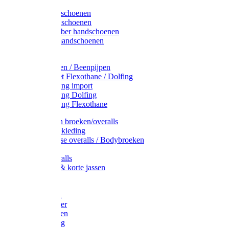
Latex handschoenen
Leren handschoenen
PVC / Rubber handschoenen
Katoenen handschoenen
Display
Plukmouwen / Beenpijpen
Reparatieset Flexothane / Dolfing
Regenkleding import
Regenkleding Dolfing
Regenkleding Flexothane
Toebehoren broeken/overalls
Signalisatiekleding
Amerikaanse overalls / Bodybroeken
Overalls
Kinderoveralls
Stofjassen & korte jassen
Werktruien
T-shirts
Werkjassen
Bodywarmer
Werkbroeken
Zaagkleding