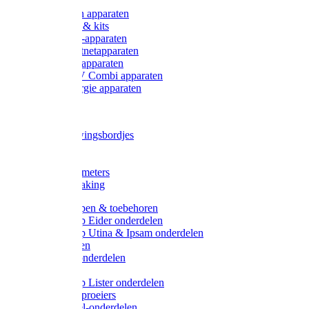
Onderdelen apparaten
Starter sets & kits
9V Batterij-apparaten
230V Lichtnetapparaten
12V Accu-apparaten
230V / 12V Combi apparaten
Zonne-energie apparaten
Tangen
Waarschuwingsbordjes
Afkuilen
Reiniging
Wegers en meters
Video bewaking
Weidepompen & toebehoren
Weidepomp Eider onderdelen
Weidepomp Utina & Ipsam onderdelen
Drinkbakken
Drinkbak onderdelen
Vlotters
Weidepomp Lister onderdelen
Nippels / Sproeiers
Drinknippel-onderdelen