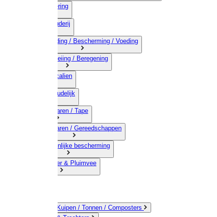
03) Afrastering
04) Veehouderij
05) Bestrijding / Bescherming / Voeding
06) Besproeiing / Beregening
07) Chemicalien
08) Huishoudelijk
09) Touwwaren / Tape
10) IJzerwaren / Gereedschappen
11) Persoonlijke bescherming
12) Kleindier & Pluimvee
Emmers / Kuipen / Tonnen / Composters