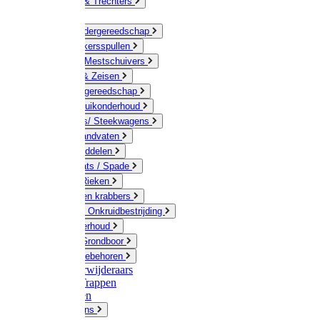
Jerrycans & Trechters
Harken
Hand-/ Kindergereedschap
Stratenmakersspullen
Sneeuw- / Mestschuivers
Baggeren & Zeisen
Elektrisch gereedschap
Boom / Struikonderhoud
Kruiwagens/ Steekwagens
Stelen / Handvaten
Tuinhulpmiddelen
Schop / Bats / Spade
Vorken & Rieken
Cultivator en krabbers
Schoffels / Onkruidbestrijding
Gazononderhoud
Hamers / Grondboor
Sledes / toebehoren
Onkruidverwijderaars
Ladders / Trappen
Werkbanken
Betonmolens