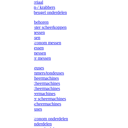
Injectiemateriaal
Hoefmessen-/ krabbers
Hoefbekapbeugel onderdelen
Messen toebehoren
Moser & Oster scheerkoppen
Hauptner messen
Liscop messen
Aesculap/Econom messen
Heiniger messen
Constanta messen
FarmClipper messen
Moser tondeuses
Overige trimmers/tondeuses
Heiniger scheermachines
Hauptner scheermachines
Aesculap scheermachines
Liscop scheermachines
FarmClipper scheermachines
Constanta scheermachines
Wahl tondeuses
Aesculap/Econom onderdelen
Hauptner onderdelen