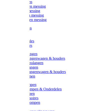
Kogelkranen
Koppelingen messing
Sproeiers messing
Tuinspuiten messing
Slangstukken messing
Handspuiten
Gieters
Kunststoftules
Regenmeters
Overige slangen
Overige slangenwagen & houders
Beregeningsslangen
Gardena slangen
Gardena slangenwagen & houders
Slangklemmen
Leader pompen
Zwengelpompen & Onderdelen
Ebara pompen
Pompaccessoires
Excellent pompen
Kinpumps