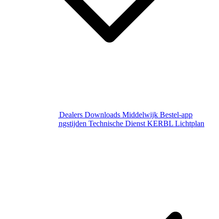
Over Middelwijk
Dealers
Downloads
Middelwijk Bestel-app
Gewijzigde openingstijden
Technische Dienst
KERBL Lichtplan
Aanvraag
Contact