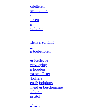
Halsters
Poetsen & toiletteren
Zadel-/Trensenhouders
Halstertouw
Halsters diversen
Hoofdstellen
Zadel & toebehoren
Longeren
Zwepen
Rapide paardenverzorging
Ruiter kleding
Hoofdstellen toebehoren
Dekens
Verlichting & Reflectie
Rapide leerverzorging
Likstenen en houders
Poetsen & wassen Oster
Poetssets & koffers
Ruiter laarzen & jodphurs
Ruiter veiligheid & bescherming
Ruiter - toebehoren
Voerbak kunststof
Klauwverzorging
Diversen