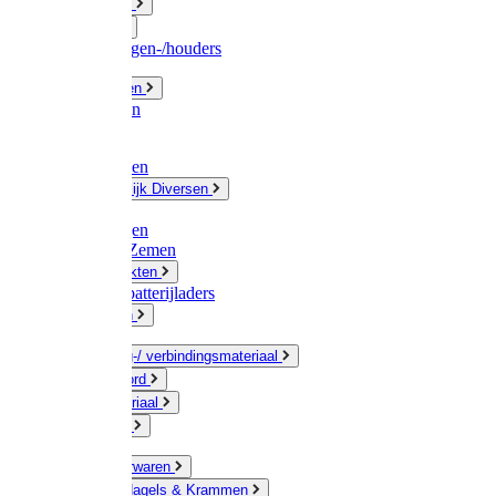
Fittingwerk
Gardena
Slangenwagen-/houders
Olie / Vetten
Chemicalien
Verven
Plasticzakken
Huishoudelijk Diversen
Matten
Zaksluitingen
Sponzen / Zemen
Zeepprodukten
Batterij & batterijladers
Zaklampen
Verpakking-/ verbindingsmateriaal
Touw / Koord
Afdekmateriaal
Staalkabel
Kleine ijzerwaren
Spijkers, Nagels & Krammen