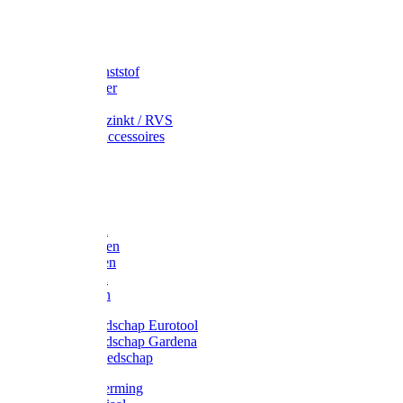
Speciekuip
Emmer kunststof
Schepemmer
Voerton
Emmer verzinkt / RVS
Regenton accessoires
Regenton
Jerrycans
Trechter
Polyharken
Gazonharken
Asfaltharken
Tuinharken
Hooiharken
Handgereedschap Eurotool
Handgereedschap Gardena
Kindergereedschap
Kniebescherming