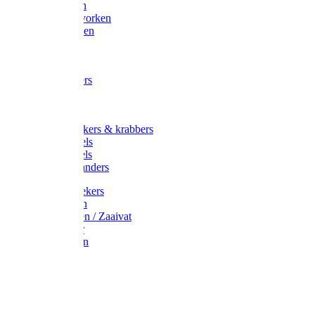
Maisvorken
Aardappelvorken
Vijgenvorken
Strohaak
Cultivators
Tuinkrabbers
Hakken
Schoffels
Onkruidstekers & krabbers
Hartschoffels
Ruitschoffels
Onkruidbranders
Graskantstekers
Verticuteren
Strooiwagen / Zaaivat
Grasmaaier
Grasscharen
Gazonrol
Trimmer
Grondboor
Tuinhamer