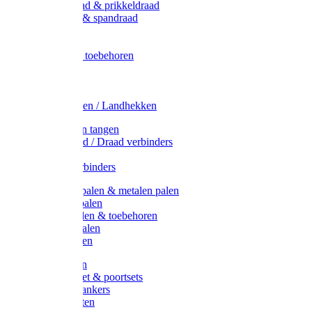
Metaal draad & prikkeldraad
Binddraad & spandraad
Gaas
Lint
Afrasternet toebehoren
Draad
Afrasternet
Koord
Weidehekken / Landhekken
Spanners en tangen
Lint / Koord / Draad verbinders
Haspels
Litzclip verbinders
Recycling palen & metalen palen
Kunststof palen
T-Post t-palen & toebehoren
Glasfiber palen
Houten palen
Poortgrepen
Doorgangset & poortsets
Poortgreepankers
Weidepoorten