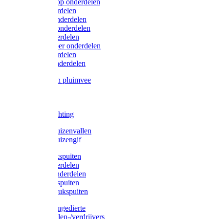
Lister/Liscop onderdelen
Eider onderdelen
Heiniger onderdelen
Constanta onderdelen
Moser onderdelen
Farm Clipper onderdelen
Oster onderdelen
TailWell onderdelen
Voerbakken pluimvee
Katten
Honden
LED verlichting
Ratten / Muizenvallen
Ratten / Muizengif
Gloria drukspuiten
Gloria onderdelen
Gardena onderdelen
Dario drukspuiten
Gardena drukspuiten
Diversen ongedierte
Insectenvallen-/verdrijvers