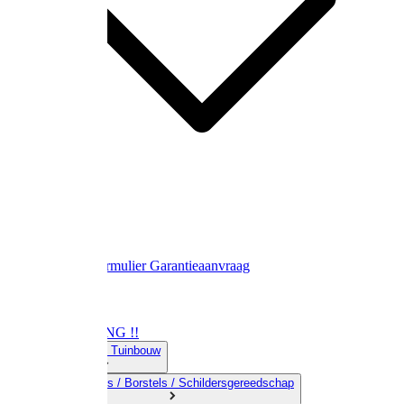
Contact
Retourformulier
Garantieaanvraag
OPRUIMING !!
01) Land-& Tuinbouw
02) Bezems / Borstels / Schildersgereedschap