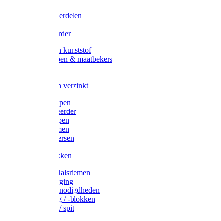
Veedrijvers
Koelift onderdelen
Antizuig
Uieronthaarder
Voerbakken kunststof
Voerscheppen & maatbekers
Hooiruiven
Hooinetten
Voerbakken verzinkt
Warmtelampen
Staartcoupeerder
Biggenkappen
Neuskrammen
Varken diversen
Zeugeband
Varkensbakken
Halsters / Halsriemen
Hoefverzorging
Lammer benodigdheden
Ramdektuig / -blokken
Vastzetpen / spit