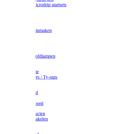
Gardena Microdrip startsets
Vet
Olie
Wecken & inmaken
Tricel
Americol
Zak- & Hoofdlampen
Lampjes
Tape en folie
Kabelbinders / Ty-raps
Bindtouw
Metselkoord
Touw
Elastisch koord
Afdekproducten
Heffen en takelen
Staalkabel