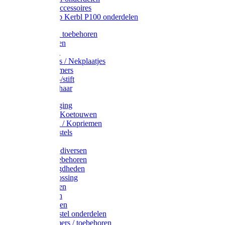
Drinkbak accessoires
Weidepomp Kerbl P100 onderdelen
Oormerken toebehoren
Enkelbanden
Oormerken
Halsplaatjes / Nekplaatjes
Kokernummers
Merkspray-/stift
Veemerkschaar
Uierverzorging
Halsters & Koetouwen
Halsriemen / Kopriemen
Koerugborstels
Koeliften
Koe / Stier diversen
Melkers toebehoren
Stalbenodigdheden
Kalververlossing
Stierenringen
Onthoornen
Kalverflessen
Koerugborstel onderdelen
Kalveremmers / toebehoren