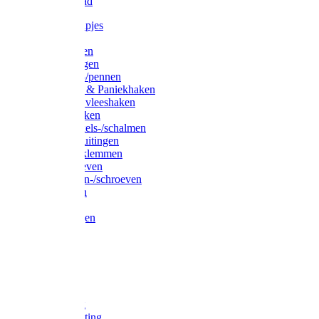
Waslijndraad
Simplexknipjes
Wervels
Sleutelringen
Gelaste ringen
Borgveren-/pennen
Musketons & Paniekhaken
S-haken & vleeshaken
Karabijnhaken
Noodschakels-/schalmen
Harp-/D-sluitingen
Staaldraadklemmen
Spanschroeven
Ringmoeren-/schroeven
Puntkousen
U-beugels
Aanlegringen
Lasthaken
Nagels
Krammen
Spijkers
Voetketting
Scheepsketting