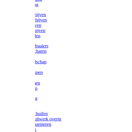
Victorketting
Afbraamschijven
Doorslijpschijven
Lamelschijven
Diamantschijven
Laselektroden
Schroevendraaiers
Tangen / Scharen
Zagen
Meetgereedschap
Beitels
Vijlen / Raspen
Sleutels
Lijmklemmen
Waterpassen
Bouwbeslag
Tuinbeslag
Grendels/schuifen
Hang en sluitwerk overig
Hengen/scharnieren
Scharnieren