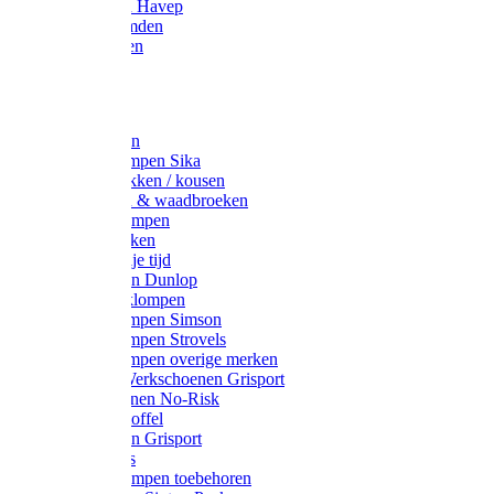
Werkjassen Havep
Thermohemden
Overhemden
Hoeden
Petten
Werksokken
Schoenklompen Sika
Thermo sokken / kousen
Lieslaarzen & waadbroeken
Houten klompen
Wandelsokken
Laarzen vrije tijd
Werklaarzen Dunlop
Kunststof klompen
Schoenklompen Simson
Schoenklompen Strovels
Schoenklompen overige merken
Wandel-/ Werkschoenen Grisport
Werkschoenen No-Risk
Klomppantoffel
Werklaarzen Grisport
Accessoires
Houten klompen toebehoren