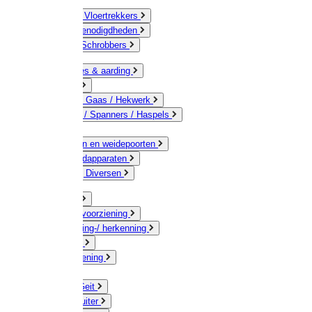
Bezems & Vloertrekkers
Schildersbenodigdheden
Borstels / Schrobbers
Accessoires & aarding
Isolatoren
Geleiders / Gaas / Hekwerk
Verbinders / Spanners / Haspels
Palen
Doorgangen en weidepoorten
Schrikdraadapparaten
Afrastering Diversen
Erf & Stal
Drinkwatervoorziening
Veemarkering-/ herkenning
Koe / Stier
Voervoorziening
Varken
Schaap / Geit
Paard & Ruiter