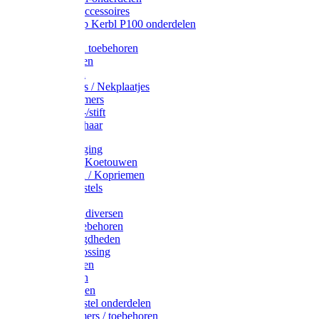
Drinkbak accessoires
Weidepomp Kerbl P100 onderdelen
Oormerken toebehoren
Enkelbanden
Oormerken
Halsplaatjes / Nekplaatjes
Kokernummers
Merkspray-/stift
Veemerkschaar
Uierverzorging
Halsters & Koetouwen
Halsriemen / Kopriemen
Koerugborstels
Koeliften
Koe / Stier diversen
Melkers toebehoren
Stalbenodigdheden
Kalververlossing
Stierenringen
Onthoornen
Kalverflessen
Koerugborstel onderdelen
Kalveremmers / toebehoren