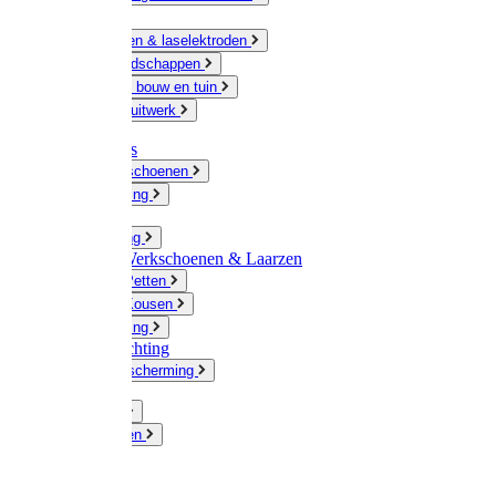
Ketting
Slijpschijven & laselektroden
Handgereedschappen
IJzerwaren bouw en tuin
Hang en sluitwerk
Disposables
Werkhandschoenen
Regenkleding
Klompen
Werkkleding
Wandel-/ Werkschoenen & Laarzen
Hoeden / Petten
Sokken / Kousen
Winterkleding
Winkelinrichting
Gelaatsbescherming
Pluimvee
Knaagdieren
Hond
Kat