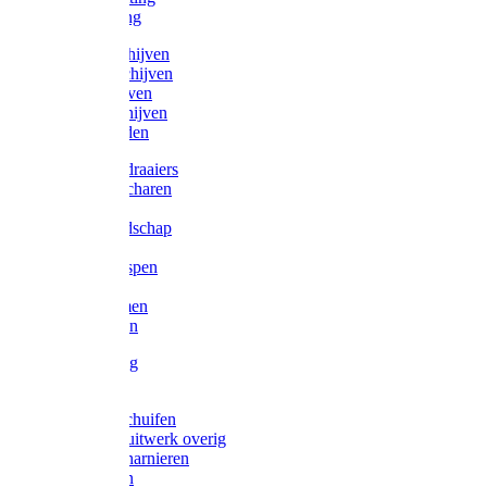
Victorketting
Afbraamschijven
Doorslijpschijven
Lamelschijven
Diamantschijven
Laselektroden
Schroevendraaiers
Tangen / Scharen
Zagen
Meetgereedschap
Beitels
Vijlen / Raspen
Sleutels
Lijmklemmen
Waterpassen
Bouwbeslag
Tuinbeslag
Grendels/schuifen
Hang en sluitwerk overig
Hengen/scharnieren
Scharnieren