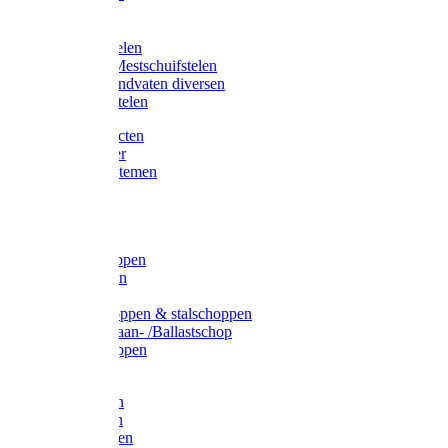
Bijlstelen
Vorkstelen
Gardena stelen
Sneeuw- /Mestschuifstelen
Stelen / Handvaten diversen
Telescoopstelen
Tuin producten
Fruitplukker
Ophangsystemen
Tuinafval
Manden
Spades
Betonschoppen
Schepbatsen
Batsen
Ballastschoppen & stalschoppen
Slijtsrip Graan- /Ballastschop
Graanschoppen
Spitvorken
Hooivorken
Mestvorken
Bietenvorken