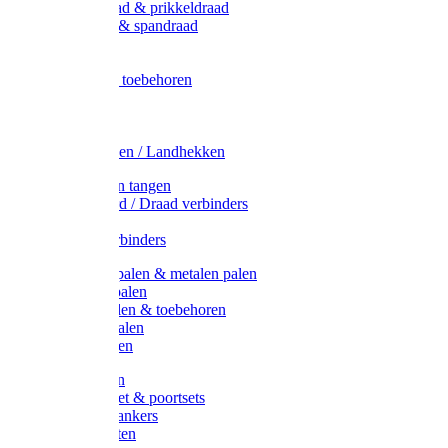
Metaal draad & prikkeldraad
Binddraad & spandraad
Gaas
Lint
Afrasternet toebehoren
Draad
Afrasternet
Koord
Weidehekken / Landhekken
Spanners en tangen
Lint / Koord / Draad verbinders
Haspels
Litzclip verbinders
Recycling palen & metalen palen
Kunststof palen
T-Post t-palen & toebehoren
Glasfiber palen
Houten palen
Poortgrepen
Doorgangset & poortsets
Poortgreepankers
Weidepoorten