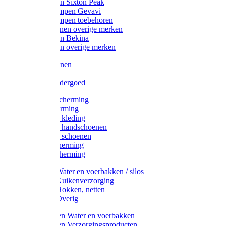
Werklaarzen Sixton Peak
Schoenklompen Gevavi
Schoenklompen toebehoren
Werkschoenen overige merken
Werklaarzen Bekina
Werklaarzen overige merken
Handschoenen
Mutsen
Thermo ondergoed
Gehoorbescherming
Oogbescherming
Disposable kleding
Disposable handschoenen
Disposable schoenen
Mondbescherming
Hoofdbescherming
Pluimvee Water en voerbakken / silos
Pluimvee Kuikenverzorging
Pluimvee Hokken, netten
Pluimvee Overig
Knaagdieren Water en voerbakken
Knaagdieren Verzorgingsproducten