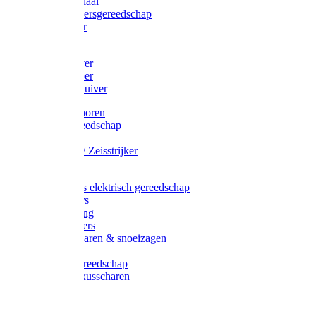
Afzetmateriaal
Stratenmakersgereedschap
Straathamer
Koevoeten
Mestschuiver
Mestschraper
Sneeuwschuiver
Zeis toebehoren
Baggergereedschap
Zeisen
Wetstenen / Zeisstrijker
Zeisboom
Accessoires elektrisch gereedschap
Grasmaaiers
Tuinreiniging
Robotmaaiers
Heggenscharen & snoeizagen
Trimmers
Klussen gereedschap
Gras & buxusscharen
Snoeizaag
Boomband