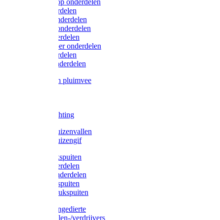
Lister/Liscop onderdelen
Eider onderdelen
Heiniger onderdelen
Constanta onderdelen
Moser onderdelen
Farm Clipper onderdelen
Oster onderdelen
TailWell onderdelen
Voerbakken pluimvee
Katten
Honden
LED verlichting
Ratten / Muizenvallen
Ratten / Muizengif
Gloria drukspuiten
Gloria onderdelen
Gardena onderdelen
Dario drukspuiten
Gardena drukspuiten
Diversen ongedierte
Insectenvallen-/verdrijvers