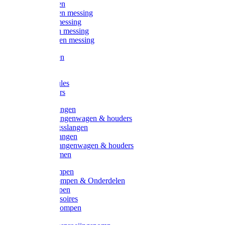
Kogelkranen
Koppelingen messing
Sproeiers messing
Tuinspuiten messing
Slangstukken messing
Handspuiten
Gieters
Kunststoftules
Regenmeters
Overige slangen
Overige slangenwagen & houders
Beregeningsslangen
Gardena slangen
Gardena slangenwagen & houders
Slangklemmen
Leader pompen
Zwengelpompen & Onderdelen
Ebara pompen
Pompaccessoires
Excellent pompen
Kinpumps