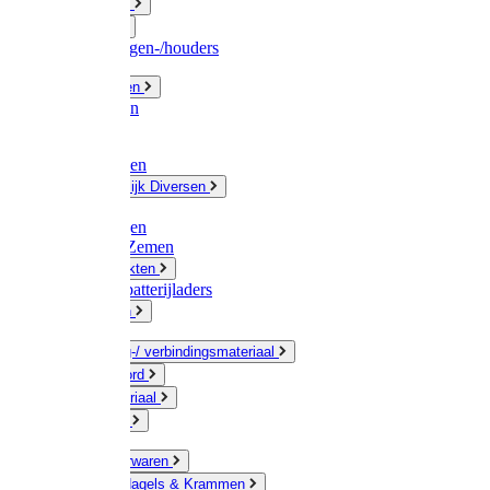
Fittingwerk
Gardena
Slangenwagen-/houders
Olie / Vetten
Chemicalien
Verven
Plasticzakken
Huishoudelijk Diversen
Matten
Zaksluitingen
Sponzen / Zemen
Zeepprodukten
Batterij & batterijladers
Zaklampen
Verpakking-/ verbindingsmateriaal
Touw / Koord
Afdekmateriaal
Staalkabel
Kleine ijzerwaren
Spijkers, Nagels & Krammen