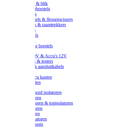
Handveger & blik
Voetenveegborstels
Handvegers
Afwasborstels & flessenwissers
Wasborstels & raamtrekkers
Tonborstels
Werkborstels
Ragebollen
Hygienische borstels
Batterijen 9V & Accu's 12V
Beveiliging & testers
Kabelsets & aansluitkabels
Aarding
Metalen accu kasten
Zonnepanelen
Draad & koord isolatoren
Ringisolatoren
Extra isolatoren & topisolatoren
Hoekisolatoren
Lintisolatoren
Afstandisolatoren
Isolatorenboom