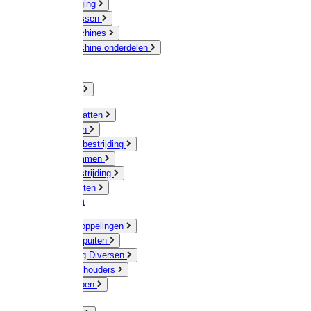
Veeverzorging
Scheermessen
Scheermachines
Scheermachine onderdelen
Huisdieren
Kippen
Verlichting
Muizen / Ratten
Drukspuiten
Ongediertebestrijding
Mollenklemmen
Onkruidbestrijding
Vliegenkasten
Meststoffen
Messing koppelingen
Gieters / Spuiten
Besproeiing Diversen
Slangen & houders
Waterpompen
Tyleen