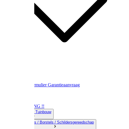
Contact
Retourformulier
Garantieaanvraag
OPRUIMING !!
01) Land-& Tuinbouw
02) Bezems / Borstels / Schildersgereedschap