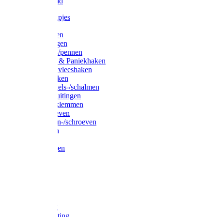
Waslijndraad
Simplexknipjes
Wervels
Sleutelringen
Gelaste ringen
Borgveren-/pennen
Musketons & Paniekhaken
S-haken & vleeshaken
Karabijnhaken
Noodschakels-/schalmen
Harp-/D-sluitingen
Staaldraadklemmen
Spanschroeven
Ringmoeren-/schroeven
Puntkousen
U-beugels
Aanlegringen
Lasthaken
Nagels
Krammen
Spijkers
Voetketting
Scheepsketting