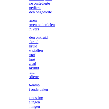
Protect Home ongedierte
Solabiol ongedierte
Protect Garden ongedierte
Mollenklemmen
Mollenklemmen onderdelen
Mollenverdrijvers
Protect Garden onkruid
Diversen onkruid
Solabiol onkruid
Solabiol meststoffen
Pokon meststof
Pokon voeding
Pokon graszaad
Roundup onkruid
Pokon onkruid
Pokon ongedierte
Vliegenkast-/lamp
Vliegenkast onderdelen
Zuigkorven messing
Geka koppelingen
Geka afdichtingen