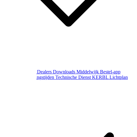
Over Middelwijk
Dealers
Downloads
Middelwijk Bestel-app
Gewijzigde openingstijden
Technische Dienst
KERBL Lichtplan
Aanvraag
Contact