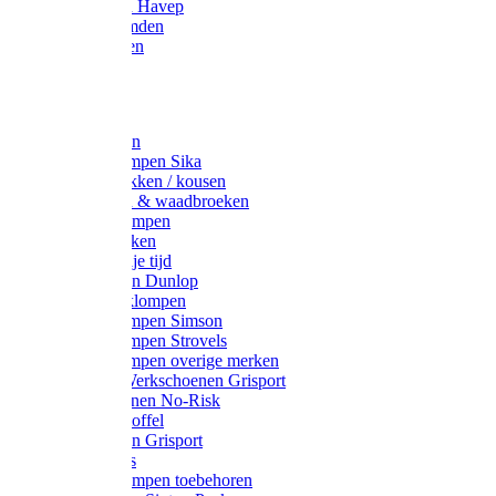
Werkjassen Havep
Thermohemden
Overhemden
Hoeden
Petten
Werksokken
Schoenklompen Sika
Thermo sokken / kousen
Lieslaarzen & waadbroeken
Houten klompen
Wandelsokken
Laarzen vrije tijd
Werklaarzen Dunlop
Kunststof klompen
Schoenklompen Simson
Schoenklompen Strovels
Schoenklompen overige merken
Wandel-/ Werkschoenen Grisport
Werkschoenen No-Risk
Klomppantoffel
Werklaarzen Grisport
Accessoires
Houten klompen toebehoren