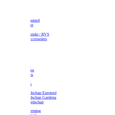
Speciekuip
Emmer kunststof
Schepemmer
Voerton
Emmer verzinkt / RVS
Regenton accessoires
Regenton
Jerrycans
Trechter
Polyharken
Gazonharken
Asfaltharken
Tuinharken
Hooiharken
Handgereedschap Eurotool
Handgereedschap Gardena
Kindergereedschap
Kniebescherming