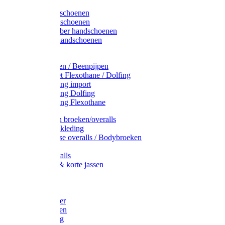
Latex handschoenen
Leren handschoenen
PVC / Rubber handschoenen
Katoenen handschoenen
Display
Plukmouwen / Beenpijpen
Reparatieset Flexothane / Dolfing
Regenkleding import
Regenkleding Dolfing
Regenkleding Flexothane
Toebehoren broeken/overalls
Signalisatiekleding
Amerikaanse overalls / Bodybroeken
Overalls
Kinderoveralls
Stofjassen & korte jassen
Werktruien
T-shirts
Werkjassen
Bodywarmer
Werkbroeken
Zaagkleding