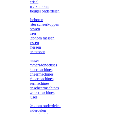
Injectiemateriaal
Hoefmessen-/ krabbers
Hoefbekapbeugel onderdelen
Messen toebehoren
Moser & Oster scheerkoppen
Hauptner messen
Liscop messen
Aesculap/Econom messen
Heiniger messen
Constanta messen
FarmClipper messen
Moser tondeuses
Overige trimmers/tondeuses
Heiniger scheermachines
Hauptner scheermachines
Aesculap scheermachines
Liscop scheermachines
FarmClipper scheermachines
Constanta scheermachines
Wahl tondeuses
Aesculap/Econom onderdelen
Hauptner onderdelen