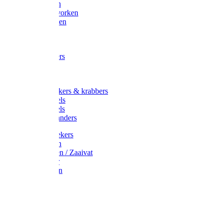
Maisvorken
Aardappelvorken
Vijgenvorken
Strohaak
Cultivators
Tuinkrabbers
Hakken
Schoffels
Onkruidstekers & krabbers
Hartschoffels
Ruitschoffels
Onkruidbranders
Graskantstekers
Verticuteren
Strooiwagen / Zaaivat
Grasmaaier
Grasscharen
Gazonrol
Trimmer
Grondboor
Tuinhamer