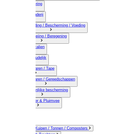
03) Afrastering
04) Veehouderij
05) Bestrijding / Bescherming / Voeding
06) Besproeiing / Beregening
07) Chemicalien
08) Huishoudelijk
09) Touwwaren / Tape
10) IJzerwaren / Gereedschappen
11) Persoonlijke bescherming
12) Kleindier & Pluimvee
Emmers / Kuipen / Tonnen / Composters