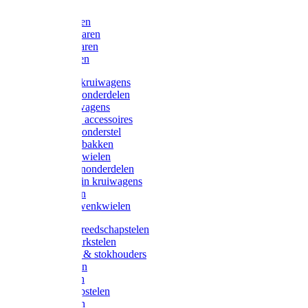
Bijlen
Snoeischaren
Heggenscharen
Takkenscharen
Snoeimessen
Landbouwkruiwagens
Kruiwagenonderdelen
Bouwkruiwagens
Kruiwagen accessoires
Kruiwagenonderstel
Kruiwagenbakken
Kruiwagenwielen
Steekwagenonderdelen
Huis en Tuin kruiwagens
Steekwagen
Bok- en Zwenkwielen
Overige gereedschapstelen
Bezem-/Harkstelen
Handvaten & stokhouders
Hamerstelen
Spadestelen
Graanschopstelen
Schopstelen