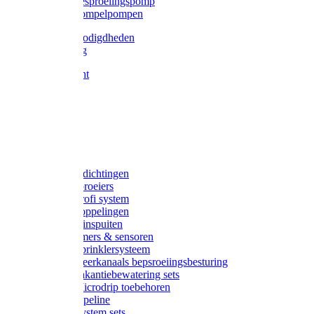
Gardena besproeiingspomp
Gardena dompelpompen
Tyleen benodigdheden
Tyleenslang
Lange bocht
Knie
T-stuk
Sok
Verloop
Nippels
Stop
Gardena afdichtingen
Gardena sproeiers
Gardena Profi system
Gardena koppelingen
Gardena tuinspuiten
Gardena timers & sensoren
Gardena Sprinklersysteem
Gardena meerkanaals bepsroeiingsbesturing
Gardena vakantiebewatering sets
Gardena Microdrip toebehoren
Gardena Pipeline
Gardena System sets