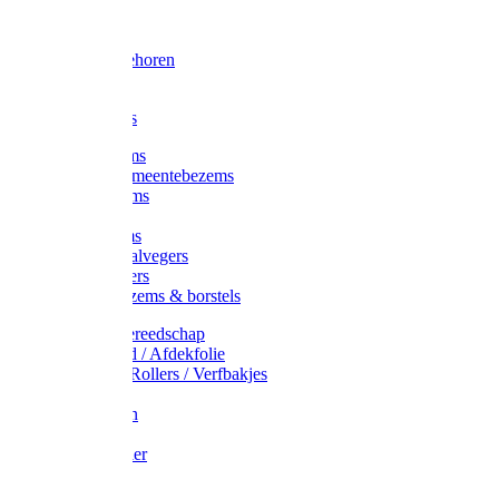
Voorhamer
Hamers
Slede toebehoren
Sledes
Composters
Straatbezems
Stads- / Gemeentebezems
Terrasbezems
Stalbezems
Gootbezems
Kamer-/Zaalvegers
Vloertrekkers
Onkruidbezems & borstels
Schildersgereedschap
Afplakband / Afdekfolie
Kwasten / Rollers / Verfbakjes
Mixers
Afdekfoliën
Messen
Schuurpapier
Luiwagens