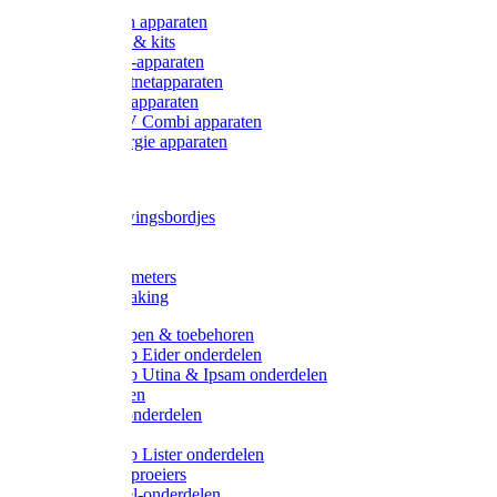
Onderdelen apparaten
Starter sets & kits
9V Batterij-apparaten
230V Lichtnetapparaten
12V Accu-apparaten
230V / 12V Combi apparaten
Zonne-energie apparaten
Tangen
Waarschuwingsbordjes
Afkuilen
Reiniging
Wegers en meters
Video bewaking
Weidepompen & toebehoren
Weidepomp Eider onderdelen
Weidepomp Utina & Ipsam onderdelen
Drinkbakken
Drinkbak onderdelen
Vlotters
Weidepomp Lister onderdelen
Nippels / Sproeiers
Drinknippel-onderdelen