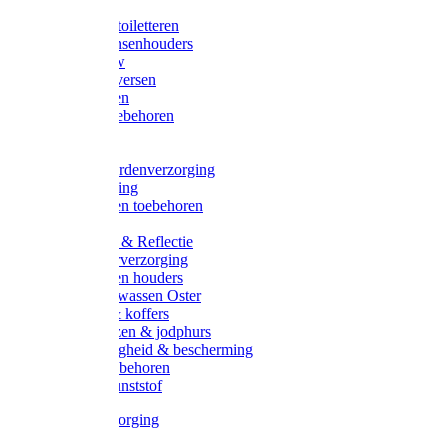
Halsters
Poetsen & toiletteren
Zadel-/Trensenhouders
Halstertouw
Halsters diversen
Hoofdstellen
Zadel & toebehoren
Longeren
Zwepen
Rapide paardenverzorging
Ruiter kleding
Hoofdstellen toebehoren
Dekens
Verlichting & Reflectie
Rapide leerverzorging
Likstenen en houders
Poetsen & wassen Oster
Poetssets & koffers
Ruiter laarzen & jodphurs
Ruiter veiligheid & bescherming
Ruiter - toebehoren
Voerbak kunststof
Klauwverzorging
Diversen