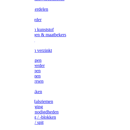
Veedrijvers
Koelift onderdelen
Antizuig
Uieronthaarder
Voerbakken kunststof
Voerscheppen & maatbekers
Hooiruiven
Hooinetten
Voerbakken verzinkt
Warmtelampen
Staartcoupeerder
Biggenkappen
Neuskrammen
Varken diversen
Zeugeband
Varkensbakken
Halsters / Halsriemen
Hoefverzorging
Lammer benodigdheden
Ramdektuig / -blokken
Vastzetpen / spit