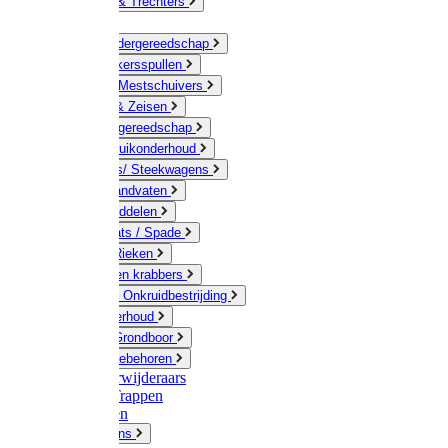
Jerrycans & Trechters
Harken
Hand-/ Kindergereedschap
Stratenmakersspullen
Sneeuw- / Mestschuivers
Baggeren & Zeisen
Elektrisch gereedschap
Boom / Struikonderhoud
Kruiwagens/ Steekwagens
Stelen / Handvaten
Tuinhulpmiddelen
Schop / Bats / Spade
Vorken & Rieken
Cultivator en krabbers
Schoffels / Onkruidbestrijding
Gazononderhoud
Hamers / Grondboor
Sledes / toebehoren
Onkruidverwijderaars
Ladders / Trappen
Werkbanken
Betonmolens