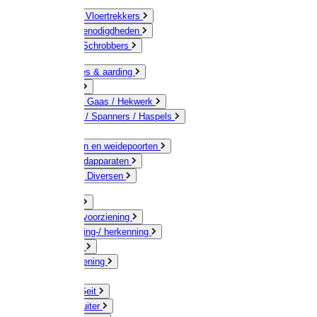
Bezems & Vloertrekkers
Schildersbenodigdheden
Borstels / Schrobbers
Accessoires & aarding
Isolatoren
Geleiders / Gaas / Hekwerk
Verbinders / Spanners / Haspels
Palen
Doorgangen en weidepoorten
Schrikdraadapparaten
Afrastering Diversen
Erf & Stal
Drinkwatervoorziening
Veemarkering-/ herkenning
Koe / Stier
Voervoorziening
Varken
Schaap / Geit
Paard & Ruiter