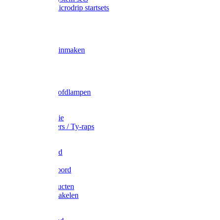
Gardena Microdrip startsets
Vet
Olie
Wecken & inmaken
Tricel
Americol
Zak- & Hoofdlampen
Lampjes
Tape en folie
Kabelbinders / Ty-raps
Bindtouw
Metselkoord
Touw
Elastisch koord
Afdekproducten
Heffen en takelen
Staalkabel