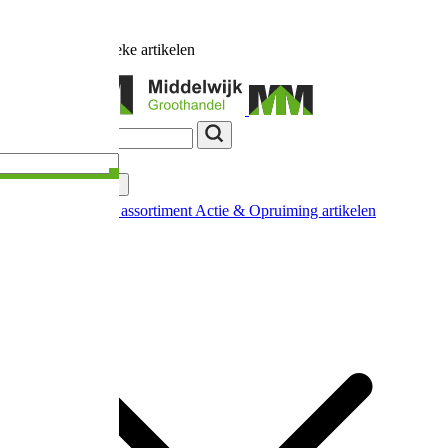
Ruim
17.000
unieke artikelen
Categorieën
Nieuw in ons assortiment
Actie & Opruiming artikelen
Extra