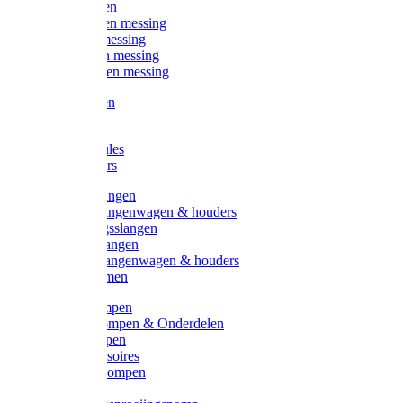
Kogelkranen
Koppelingen messing
Sproeiers messing
Tuinspuiten messing
Slangstukken messing
Handspuiten
Gieters
Kunststoftules
Regenmeters
Overige slangen
Overige slangenwagen & houders
Beregeningsslangen
Gardena slangen
Gardena slangenwagen & houders
Slangklemmen
Leader pompen
Zwengelpompen & Onderdelen
Ebara pompen
Pompaccessoires
Excellent pompen
Kinpumps