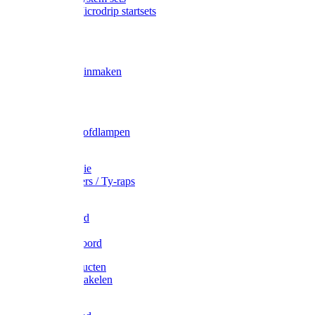
Gardena Microdrip startsets
Vet
Olie
Wecken & inmaken
Tricel
Americol
Zak- & Hoofdlampen
Lampjes
Tape en folie
Kabelbinders / Ty-raps
Bindtouw
Metselkoord
Touw
Elastisch koord
Afdekproducten
Heffen en takelen
Staalkabel