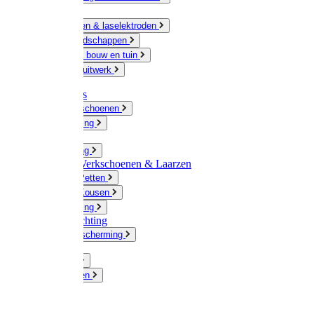
Ketting
Slijpschijven & laselektroden
Handgereedschappen
IJzerwaren bouw en tuin
Hang en sluitwerk
Disposables
Werkhandschoenen
Regenkleding
Klompen
Werkkleding
Wandel-/ Werkschoenen & Laarzen
Hoeden / Petten
Sokken / Kousen
Winterkleding
Winkelinrichting
Gelaatsbescherming
Pluimvee
Knaagdieren
Hond
Kat