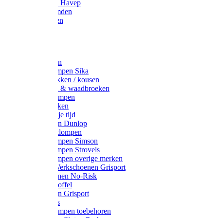
Werkjassen Havep
Thermohemden
Overhemden
Hoeden
Petten
Werksokken
Schoenklompen Sika
Thermo sokken / kousen
Lieslaarzen & waadbroeken
Houten klompen
Wandelsokken
Laarzen vrije tijd
Werklaarzen Dunlop
Kunststof klompen
Schoenklompen Simson
Schoenklompen Strovels
Schoenklompen overige merken
Wandel-/ Werkschoenen Grisport
Werkschoenen No-Risk
Klomppantoffel
Werklaarzen Grisport
Accessoires
Houten klompen toebehoren