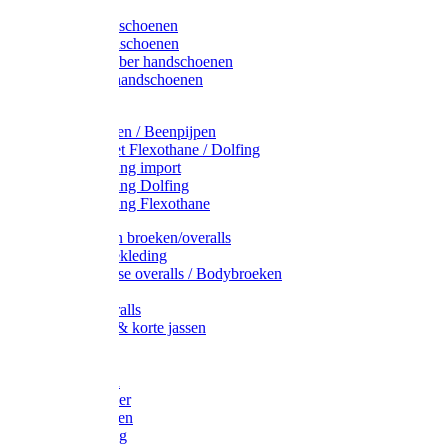
Latex handschoenen
Leren handschoenen
PVC / Rubber handschoenen
Katoenen handschoenen
Display
Plukmouwen / Beenpijpen
Reparatieset Flexothane / Dolfing
Regenkleding import
Regenkleding Dolfing
Regenkleding Flexothane
Toebehoren broeken/overalls
Signalisatiekleding
Amerikaanse overalls / Bodybroeken
Overalls
Kinderoveralls
Stofjassen & korte jassen
Werktruien
T-shirts
Werkjassen
Bodywarmer
Werkbroeken
Zaagkleding