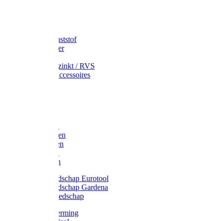
Speciekuip
Emmer kunststof
Schepemmer
Voerton
Emmer verzinkt / RVS
Regenton accessoires
Regenton
Jerrycans
Trechter
Polyharken
Gazonharken
Asfaltharken
Tuinharken
Hooiharken
Handgereedschap Eurotool
Handgereedschap Gardena
Kindergereedschap
Kniebescherming