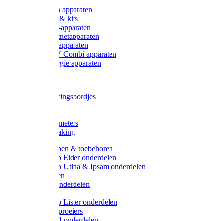
Onderdelen apparaten
Starter sets & kits
9V Batterij-apparaten
230V Lichtnetapparaten
12V Accu-apparaten
230V / 12V Combi apparaten
Zonne-energie apparaten
Tangen
Waarschuwingsbordjes
Afkuilen
Reiniging
Wegers en meters
Video bewaking
Weidepompen & toebehoren
Weidepomp Eider onderdelen
Weidepomp Utina & Ipsam onderdelen
Drinkbakken
Drinkbak onderdelen
Vlotters
Weidepomp Lister onderdelen
Nippels / Sproeiers
Drinknippel-onderdelen