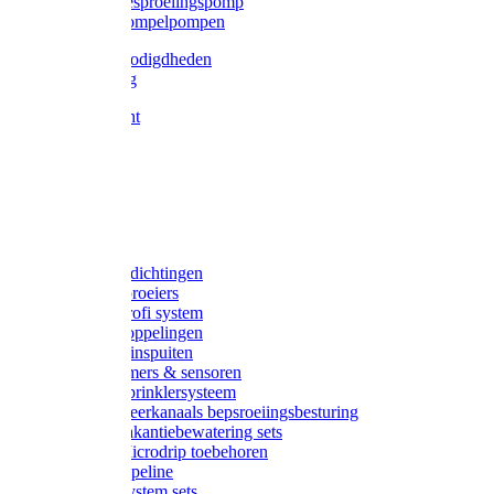
Gardena besproeiingspomp
Gardena dompelpompen
Tyleen benodigdheden
Tyleenslang
Lange bocht
Knie
T-stuk
Sok
Verloop
Nippels
Stop
Gardena afdichtingen
Gardena sproeiers
Gardena Profi system
Gardena koppelingen
Gardena tuinspuiten
Gardena timers & sensoren
Gardena Sprinklersysteem
Gardena meerkanaals bepsroeiingsbesturing
Gardena vakantiebewatering sets
Gardena Microdrip toebehoren
Gardena Pipeline
Gardena System sets