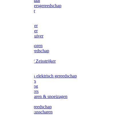
Afzetmateriaal
Stratenmakersgereedschap
Straathamer
Koevoeten
Mestschuiver
Mestschraper
Sneeuwschuiver
Zeis toebehoren
Baggergereedschap
Zeisen
Wetstenen / Zeisstrijker
Zeisboom
Accessoires elektrisch gereedschap
Grasmaaiers
Tuinreiniging
Robotmaaiers
Heggenscharen & snoeizagen
Trimmers
Klussen gereedschap
Gras & buxusscharen
Snoeizaag
Boomband