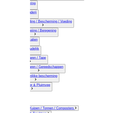
03) Afrastering
04) Veehouderij
05) Bestrijding / Bescherming / Voeding
06) Besproeiing / Beregening
07) Chemicalien
08) Huishoudelijk
09) Touwwaren / Tape
10) IJzerwaren / Gereedschappen
11) Persoonlijke bescherming
12) Kleindier & Pluimvee
Emmers / Kuipen / Tonnen / Composters