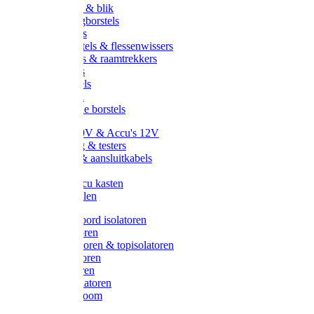
Handveger & blik
Voetenveegborstels
Handvegers
Afwasborstels & flessenwissers
Wasborstels & raamtrekkers
Tonborstels
Werkborstels
Ragebollen
Hygienische borstels
Batterijen 9V & Accu's 12V
Beveiliging & testers
Kabelsets & aansluitkabels
Aarding
Metalen accu kasten
Zonnepanelen
Draad & koord isolatoren
Ringisolatoren
Extra isolatoren & topisolatoren
Hoekisolatoren
Lintisolatoren
Afstandisolatoren
Isolatorenboom