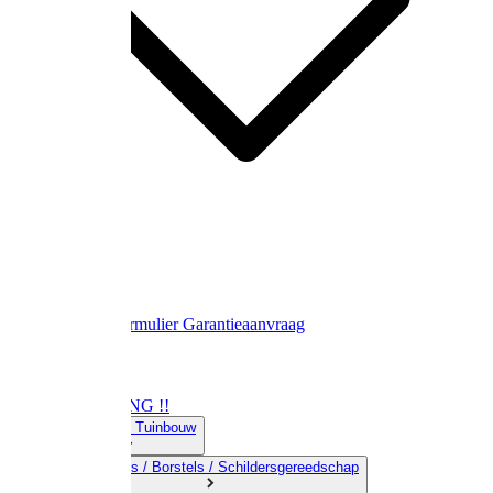
Contact
Retourformulier
Garantieaanvraag
OPRUIMING !!
01) Land-& Tuinbouw
02) Bezems / Borstels / Schildersgereedschap