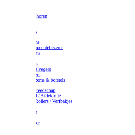
Voorhamer
Hamers
Slede toebehoren
Sledes
Composters
Straatbezems
Stads- / Gemeentebezems
Terrasbezems
Stalbezems
Gootbezems
Kamer-/Zaalvegers
Vloertrekkers
Onkruidbezems & borstels
Schildersgereedschap
Afplakband / Afdekfolie
Kwasten / Rollers / Verfbakjes
Mixers
Afdekfoliën
Messen
Schuurpapier
Luiwagens