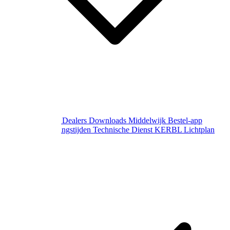
Over Middelwijk
Dealers
Downloads
Middelwijk Bestel-app
Gewijzigde openingstijden
Technische Dienst
KERBL Lichtplan
Aanvraag
Contact