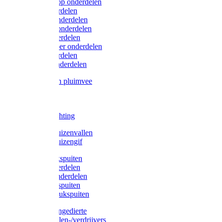
Lister/Liscop onderdelen
Eider onderdelen
Heiniger onderdelen
Constanta onderdelen
Moser onderdelen
Farm Clipper onderdelen
Oster onderdelen
TailWell onderdelen
Voerbakken pluimvee
Katten
Honden
LED verlichting
Ratten / Muizenvallen
Ratten / Muizengif
Gloria drukspuiten
Gloria onderdelen
Gardena onderdelen
Dario drukspuiten
Gardena drukspuiten
Diversen ongedierte
Insectenvallen-/verdrijvers