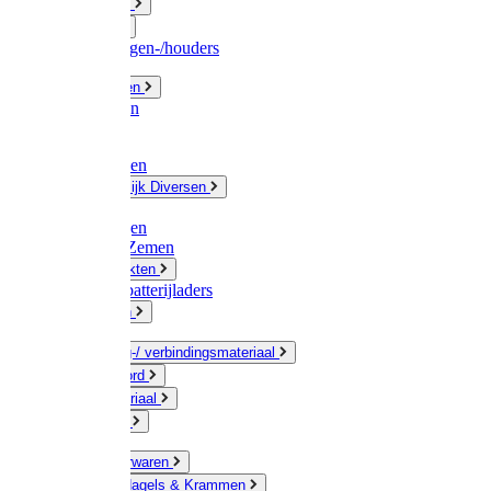
Fittingwerk
Gardena
Slangenwagen-/houders
Olie / Vetten
Chemicalien
Verven
Plasticzakken
Huishoudelijk Diversen
Matten
Zaksluitingen
Sponzen / Zemen
Zeepprodukten
Batterij & batterijladers
Zaklampen
Verpakking-/ verbindingsmateriaal
Touw / Koord
Afdekmateriaal
Staalkabel
Kleine ijzerwaren
Spijkers, Nagels & Krammen