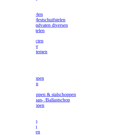
Bijlstelen
Vorkstelen
Gardena stelen
Sneeuw- /Mestschuifstelen
Stelen / Handvaten diversen
Telescoopstelen
Tuin producten
Fruitplukker
Ophangsystemen
Tuinafval
Manden
Spades
Betonschoppen
Schepbatsen
Batsen
Ballastschoppen & stalschoppen
Slijtsrip Graan- /Ballastschop
Graanschoppen
Spitvorken
Hooivorken
Mestvorken
Bietenvorken