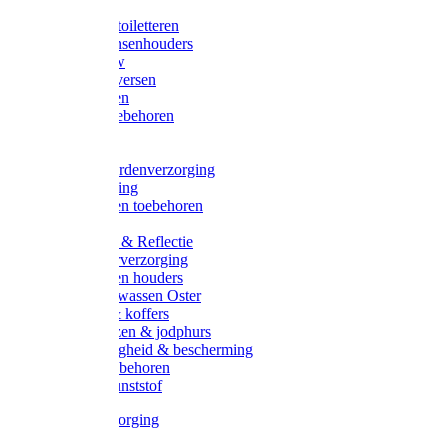
Halsters
Poetsen & toiletteren
Zadel-/Trensenhouders
Halstertouw
Halsters diversen
Hoofdstellen
Zadel & toebehoren
Longeren
Zwepen
Rapide paardenverzorging
Ruiter kleding
Hoofdstellen toebehoren
Dekens
Verlichting & Reflectie
Rapide leerverzorging
Likstenen en houders
Poetsen & wassen Oster
Poetssets & koffers
Ruiter laarzen & jodphurs
Ruiter veiligheid & bescherming
Ruiter - toebehoren
Voerbak kunststof
Klauwverzorging
Diversen