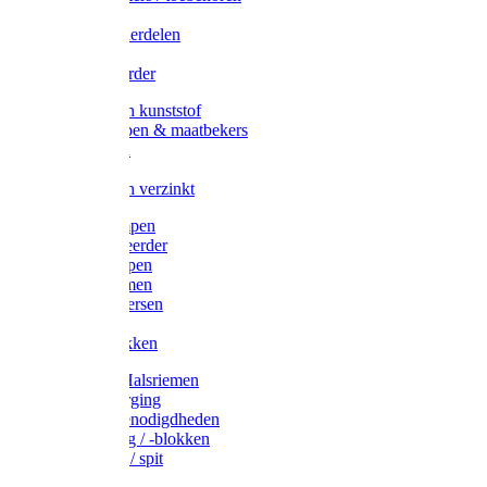
Veedrijvers
Koelift onderdelen
Antizuig
Uieronthaarder
Voerbakken kunststof
Voerscheppen & maatbekers
Hooiruiven
Hooinetten
Voerbakken verzinkt
Warmtelampen
Staartcoupeerder
Biggenkappen
Neuskrammen
Varken diversen
Zeugeband
Varkensbakken
Halsters / Halsriemen
Hoefverzorging
Lammer benodigdheden
Ramdektuig / -blokken
Vastzetpen / spit