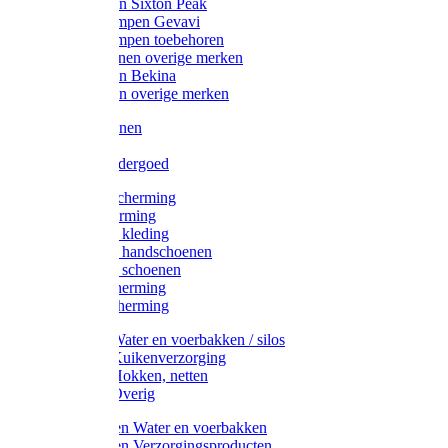
Werklaarzen Sixton Peak
Schoenklompen Gevavi
Schoenklompen toebehoren
Werkschoenen overige merken
Werklaarzen Bekina
Werklaarzen overige merken
Handschoenen
Mutsen
Thermo ondergoed
Gehoorbescherming
Oogbescherming
Disposable kleding
Disposable handschoenen
Disposable schoenen
Mondbescherming
Hoofdbescherming
Pluimvee Water en voerbakken / silos
Pluimvee Kuikenverzorging
Pluimvee Hokken, netten
Pluimvee Overig
Knaagdieren Water en voerbakken
Knaagdieren Verzorgingsproducten