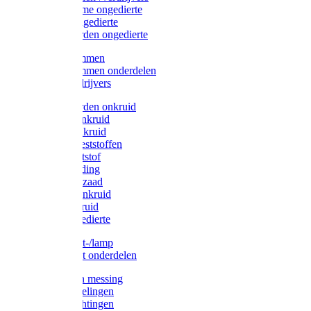
Protect Home ongedierte
Solabiol ongedierte
Protect Garden ongedierte
Mollenklemmen
Mollenklemmen onderdelen
Mollenverdrijvers
Protect Garden onkruid
Diversen onkruid
Solabiol onkruid
Solabiol meststoffen
Pokon meststof
Pokon voeding
Pokon graszaad
Roundup onkruid
Pokon onkruid
Pokon ongedierte
Vliegenkast-/lamp
Vliegenkast onderdelen
Zuigkorven messing
Geka koppelingen
Geka afdichtingen