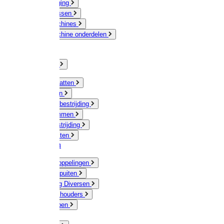
Veeverzorging
Scheermessen
Scheermachines
Scheermachine onderdelen
Huisdieren
Kippen
Verlichting
Muizen / Ratten
Drukspuiten
Ongediertebestrijding
Mollenklemmen
Onkruidbestrijding
Vliegenkasten
Meststoffen
Messing koppelingen
Gieters / Spuiten
Besproeiing Diversen
Slangen & houders
Waterpompen
Tyleen