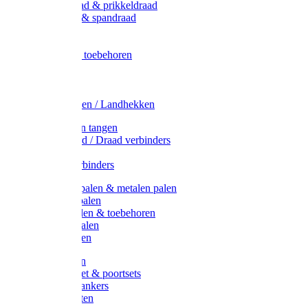
Metaal draad & prikkeldraad
Binddraad & spandraad
Gaas
Lint
Afrasternet toebehoren
Draad
Afrasternet
Koord
Weidehekken / Landhekken
Spanners en tangen
Lint / Koord / Draad verbinders
Haspels
Litzclip verbinders
Recycling palen & metalen palen
Kunststof palen
T-Post t-palen & toebehoren
Glasfiber palen
Houten palen
Poortgrepen
Doorgangset & poortsets
Poortgreepankers
Weidepoorten