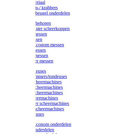
Injectiemateriaal
Hoefmessen-/ krabbers
Hoefbekapbeugel onderdelen
Messen toebehoren
Moser & Oster scheerkoppen
Hauptner messen
Liscop messen
Aesculap/Econom messen
Heiniger messen
Constanta messen
FarmClipper messen
Moser tondeuses
Overige trimmers/tondeuses
Heiniger scheermachines
Hauptner scheermachines
Aesculap scheermachines
Liscop scheermachines
FarmClipper scheermachines
Constanta scheermachines
Wahl tondeuses
Aesculap/Econom onderdelen
Hauptner onderdelen