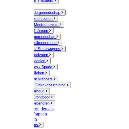
Jerrycans & Trechters
Harken
Hand-/ Kindergereedschap
Stratenmakersspullen
Sneeuw- / Mestschuivers
Baggeren & Zeisen
Elektrisch gereedschap
Boom / Struikonderhoud
Kruiwagens/ Steekwagens
Stelen / Handvaten
Tuinhulpmiddelen
Schop / Bats / Spade
Vorken & Rieken
Cultivator en krabbers
Schoffels / Onkruidbestrijding
Gazononderhoud
Hamers / Grondboor
Sledes / toebehoren
Onkruidverwijderaars
Ladders / Trappen
Werkbanken
Betonmolens