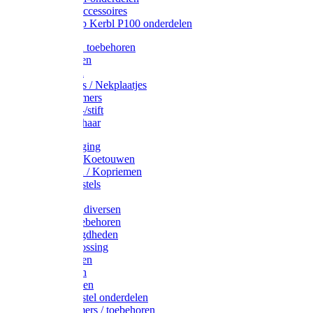
Drinkbak accessoires
Weidepomp Kerbl P100 onderdelen
Oormerken toebehoren
Enkelbanden
Oormerken
Halsplaatjes / Nekplaatjes
Kokernummers
Merkspray-/stift
Veemerkschaar
Uierverzorging
Halsters & Koetouwen
Halsriemen / Kopriemen
Koerugborstels
Koeliften
Koe / Stier diversen
Melkers toebehoren
Stalbenodigdheden
Kalververlossing
Stierenringen
Onthoornen
Kalverflessen
Koerugborstel onderdelen
Kalveremmers / toebehoren