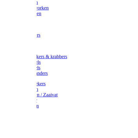
Maisvorken
Aardappelvorken
Vijgenvorken
Strohaak
Cultivators
Tuinkrabbers
Hakken
Schoffels
Onkruidstekers & krabbers
Hartschoffels
Ruitschoffels
Onkruidbranders
Graskantstekers
Verticuteren
Strooiwagen / Zaaivat
Grasmaaier
Grasscharen
Gazonrol
Trimmer
Grondboor
Tuinhamer