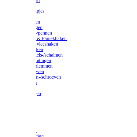
Waslijndraad
Simplexknipjes
Wervels
Sleutelringen
Gelaste ringen
Borgveren-/pennen
Musketons & Paniekhaken
S-haken & vleeshaken
Karabijnhaken
Noodschakels-/schalmen
Harp-/D-sluitingen
Staaldraadklemmen
Spanschroeven
Ringmoeren-/schroeven
Puntkousen
U-beugels
Aanlegringen
Lasthaken
Nagels
Krammen
Spijkers
Voetketting
Scheepsketting