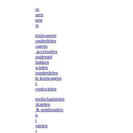
Bijlen
Snoeischaren
Heggenscharen
Takkenscharen
Snoeimessen
Landbouwkruiwagens
Kruiwagenonderdelen
Bouwkruiwagens
Kruiwagen accessoires
Kruiwagenonderstel
Kruiwagenbakken
Kruiwagenwielen
Steekwagenonderdelen
Huis en Tuin kruiwagens
Steekwagen
Bok- en Zwenkwielen
Overige gereedschapstelen
Bezem-/Harkstelen
Handvaten & stokhouders
Hamerstelen
Spadestelen
Graanschopstelen
Schopstelen