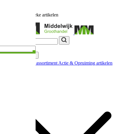
Ruim
17.000
unieke artikelen
Categorieën
Nieuw in ons assortiment
Actie & Opruiming artikelen
Extra