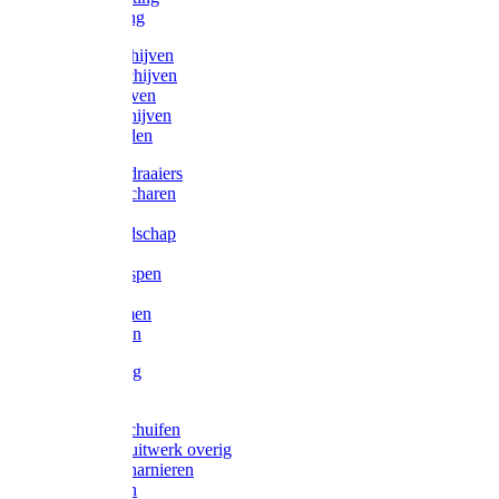
Victorketting
Afbraamschijven
Doorslijpschijven
Lamelschijven
Diamantschijven
Laselektroden
Schroevendraaiers
Tangen / Scharen
Zagen
Meetgereedschap
Beitels
Vijlen / Raspen
Sleutels
Lijmklemmen
Waterpassen
Bouwbeslag
Tuinbeslag
Grendels/schuifen
Hang en sluitwerk overig
Hengen/scharnieren
Scharnieren