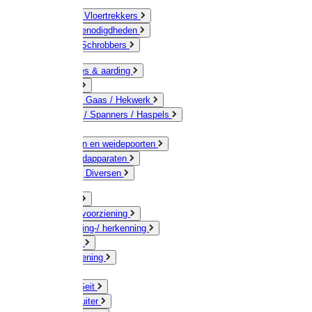
Bezems & Vloertrekkers
Schildersbenodigdheden
Borstels / Schrobbers
Accessoires & aarding
Isolatoren
Geleiders / Gaas / Hekwerk
Verbinders / Spanners / Haspels
Palen
Doorgangen en weidepoorten
Schrikdraadapparaten
Afrastering Diversen
Erf & Stal
Drinkwatervoorziening
Veemarkering-/ herkenning
Koe / Stier
Voervoorziening
Varken
Schaap / Geit
Paard & Ruiter