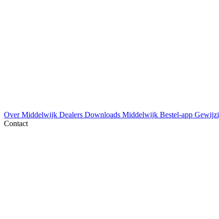
Over Middelwijk
Dealers
Downloads
Middelwijk Bestel-app
Gewijzi
Contact