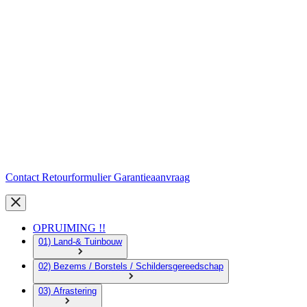
Contact
Retourformulier
Garantieaanvraag
OPRUIMING !!
01) Land-& Tuinbouw
02) Bezems / Borstels / Schildersgereedschap
03) Afrastering