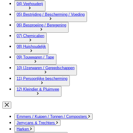
04) Veehouderij
05) Bestrijding / Bescherming / Voeding
06) Besproeiing / Beregening
07) Chemicalien
08) Huishoudelijk
09) Touwwaren / Tape
10) IJzerwaren / Gereedschappen
11) Persoonlijke bescherming
12) Kleindier & Pluimvee
Emmers / Kuipen / Tonnen / Composters
Jerrycans & Trechters
Harken