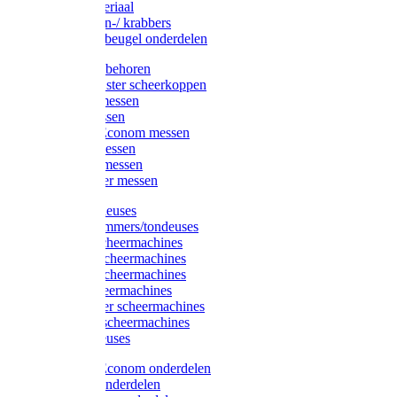
Injectiemateriaal
Hoefmessen-/ krabbers
Hoefbekapbeugel onderdelen
Messen toebehoren
Moser & Oster scheerkoppen
Hauptner messen
Liscop messen
Aesculap/Econom messen
Heiniger messen
Constanta messen
FarmClipper messen
Moser tondeuses
Overige trimmers/tondeuses
Heiniger scheermachines
Hauptner scheermachines
Aesculap scheermachines
Liscop scheermachines
FarmClipper scheermachines
Constanta scheermachines
Wahl tondeuses
Aesculap/Econom onderdelen
Hauptner onderdelen