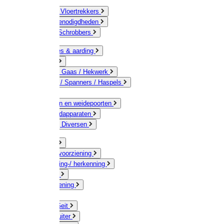
Bezems & Vloertrekkers
Schildersbenodigdheden
Borstels / Schrobbers
Accessoires & aarding
Isolatoren
Geleiders / Gaas / Hekwerk
Verbinders / Spanners / Haspels
Palen
Doorgangen en weidepoorten
Schrikdraadapparaten
Afrastering Diversen
Erf & Stal
Drinkwatervoorziening
Veemarkering-/ herkenning
Koe / Stier
Voervoorziening
Varken
Schaap / Geit
Paard & Ruiter