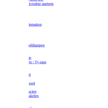
Gardena Microdrip startsets
Vet
Olie
Wecken & inmaken
Tricel
Americol
Zak- & Hoofdlampen
Lampjes
Tape en folie
Kabelbinders / Ty-raps
Bindtouw
Metselkoord
Touw
Elastisch koord
Afdekproducten
Heffen en takelen
Staalkabel