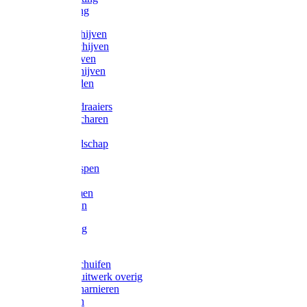
Victorketting
Afbraamschijven
Doorslijpschijven
Lamelschijven
Diamantschijven
Laselektroden
Schroevendraaiers
Tangen / Scharen
Zagen
Meetgereedschap
Beitels
Vijlen / Raspen
Sleutels
Lijmklemmen
Waterpassen
Bouwbeslag
Tuinbeslag
Grendels/schuifen
Hang en sluitwerk overig
Hengen/scharnieren
Scharnieren