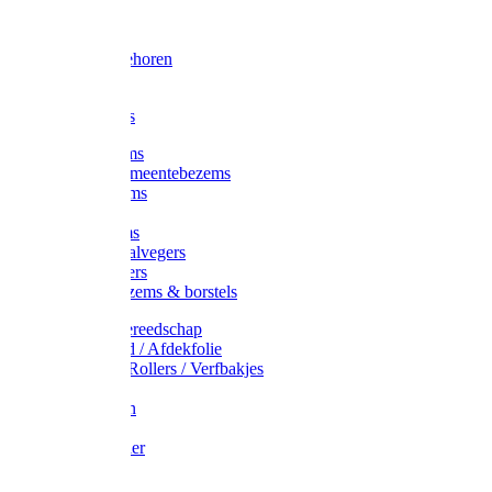
Voorhamer
Hamers
Slede toebehoren
Sledes
Composters
Straatbezems
Stads- / Gemeentebezems
Terrasbezems
Stalbezems
Gootbezems
Kamer-/Zaalvegers
Vloertrekkers
Onkruidbezems & borstels
Schildersgereedschap
Afplakband / Afdekfolie
Kwasten / Rollers / Verfbakjes
Mixers
Afdekfoliën
Messen
Schuurpapier
Luiwagens