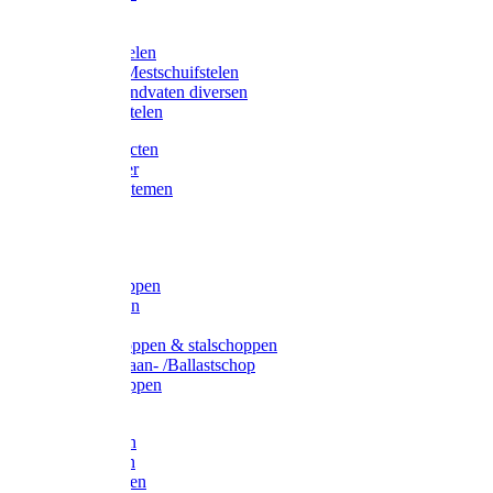
Bijlstelen
Vorkstelen
Gardena stelen
Sneeuw- /Mestschuifstelen
Stelen / Handvaten diversen
Telescoopstelen
Tuin producten
Fruitplukker
Ophangsystemen
Tuinafval
Manden
Spades
Betonschoppen
Schepbatsen
Batsen
Ballastschoppen & stalschoppen
Slijtsrip Graan- /Ballastschop
Graanschoppen
Spitvorken
Hooivorken
Mestvorken
Bietenvorken