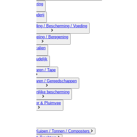
03) Afrastering
04) Veehouderij
05) Bestrijding / Bescherming / Voeding
06) Besproeiing / Beregening
07) Chemicalien
08) Huishoudelijk
09) Touwwaren / Tape
10) IJzerwaren / Gereedschappen
11) Persoonlijke bescherming
12) Kleindier & Pluimvee
Emmers / Kuipen / Tonnen / Composters