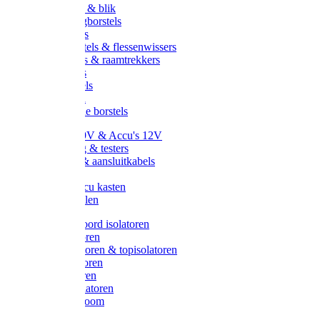
Handveger & blik
Voetenveegborstels
Handvegers
Afwasborstels & flessenwissers
Wasborstels & raamtrekkers
Tonborstels
Werkborstels
Ragebollen
Hygienische borstels
Batterijen 9V & Accu's 12V
Beveiliging & testers
Kabelsets & aansluitkabels
Aarding
Metalen accu kasten
Zonnepanelen
Draad & koord isolatoren
Ringisolatoren
Extra isolatoren & topisolatoren
Hoekisolatoren
Lintisolatoren
Afstandisolatoren
Isolatorenboom