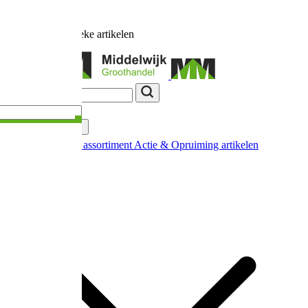
Ruim
17.000
unieke artikelen
Categorieën
Nieuw in ons assortiment
Actie & Opruiming artikelen
Extra