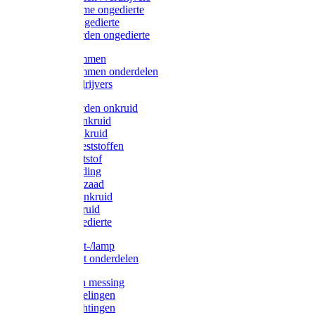
Protect Home ongedierte
Solabiol ongedierte
Protect Garden ongedierte
Mollenklemmen
Mollenklemmen onderdelen
Mollenverdrijvers
Protect Garden onkruid
Diversen onkruid
Solabiol onkruid
Solabiol meststoffen
Pokon meststof
Pokon voeding
Pokon graszaad
Roundup onkruid
Pokon onkruid
Pokon ongedierte
Vliegenkast-/lamp
Vliegenkast onderdelen
Zuigkorven messing
Geka koppelingen
Geka afdichtingen