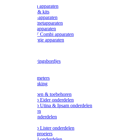
Onderdelen apparaten
Starter sets & kits
9V Batterij-apparaten
230V Lichtnetapparaten
12V Accu-apparaten
230V / 12V Combi apparaten
Zonne-energie apparaten
Tangen
Waarschuwingsbordjes
Afkuilen
Reiniging
Wegers en meters
Video bewaking
Weidepompen & toebehoren
Weidepomp Eider onderdelen
Weidepomp Utina & Ipsam onderdelen
Drinkbakken
Drinkbak onderdelen
Vlotters
Weidepomp Lister onderdelen
Nippels / Sproeiers
Drinknippel-onderdelen