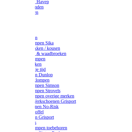
Werkjassen Havep
Thermohemden
Overhemden
Hoeden
Petten
Werksokken
Schoenklompen Sika
Thermo sokken / kousen
Lieslaarzen & waadbroeken
Houten klompen
Wandelsokken
Laarzen vrije tijd
Werklaarzen Dunlop
Kunststof klompen
Schoenklompen Simson
Schoenklompen Strovels
Schoenklompen overige merken
Wandel-/ Werkschoenen Grisport
Werkschoenen No-Risk
Klomppantoffel
Werklaarzen Grisport
Accessoires
Houten klompen toebehoren