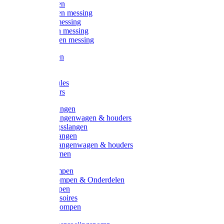
Kogelkranen
Koppelingen messing
Sproeiers messing
Tuinspuiten messing
Slangstukken messing
Handspuiten
Gieters
Kunststoftules
Regenmeters
Overige slangen
Overige slangenwagen & houders
Beregeningsslangen
Gardena slangen
Gardena slangenwagen & houders
Slangklemmen
Leader pompen
Zwengelpompen & Onderdelen
Ebara pompen
Pompaccessoires
Excellent pompen
Kinpumps