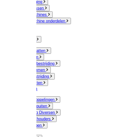
Veeverzorging
Scheermessen
Scheermachines
Scheermachine onderdelen
Huisdieren
Kippen
Verlichting
Muizen / Ratten
Drukspuiten
Ongediertebestrijding
Mollenklemmen
Onkruidbestrijding
Vliegenkasten
Meststoffen
Messing koppelingen
Gieters / Spuiten
Besproeiing Diversen
Slangen & houders
Waterpompen
Tyleen