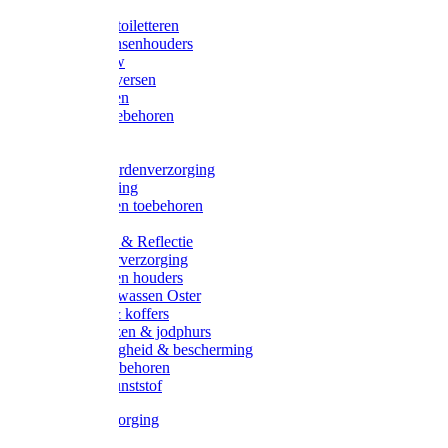
Halsters
Poetsen & toiletteren
Zadel-/Trensenhouders
Halstertouw
Halsters diversen
Hoofdstellen
Zadel & toebehoren
Longeren
Zwepen
Rapide paardenverzorging
Ruiter kleding
Hoofdstellen toebehoren
Dekens
Verlichting & Reflectie
Rapide leerverzorging
Likstenen en houders
Poetsen & wassen Oster
Poetssets & koffers
Ruiter laarzen & jodphurs
Ruiter veiligheid & bescherming
Ruiter - toebehoren
Voerbak kunststof
Klauwverzorging
Diversen