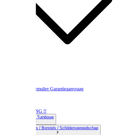
Contact
Retourformulier
Garantieaanvraag
OPRUIMING !!
01) Land-& Tuinbouw
02) Bezems / Borstels / Schildersgereedschap