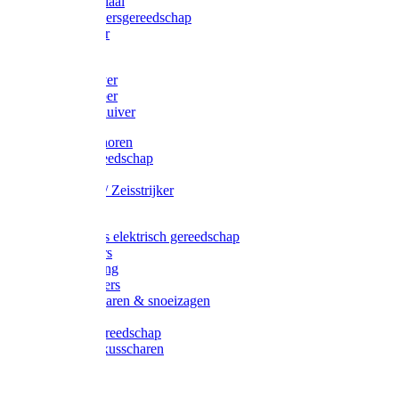
Afzetmateriaal
Stratenmakersgereedschap
Straathamer
Koevoeten
Mestschuiver
Mestschraper
Sneeuwschuiver
Zeis toebehoren
Baggergereedschap
Zeisen
Wetstenen / Zeisstrijker
Zeisboom
Accessoires elektrisch gereedschap
Grasmaaiers
Tuinreiniging
Robotmaaiers
Heggenscharen & snoeizagen
Trimmers
Klussen gereedschap
Gras & buxusscharen
Snoeizaag
Boomband