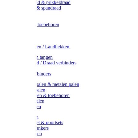
Metaal draad & prikkeldraad
Binddraad & spandraad
Gaas
Lint
Afrasternet toebehoren
Draad
Afrasternet
Koord
Weidehekken / Landhekken
Spanners en tangen
Lint / Koord / Draad verbinders
Haspels
Litzclip verbinders
Recycling palen & metalen palen
Kunststof palen
T-Post t-palen & toebehoren
Glasfiber palen
Houten palen
Poortgrepen
Doorgangset & poortsets
Poortgreepankers
Weidepoorten