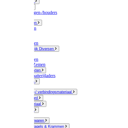
Fittingwerk
Gardena
Slangenwagen-/houders
Olie / Vetten
Chemicalien
Verven
Plasticzakken
Huishoudelijk Diversen
Matten
Zaksluitingen
Sponzen / Zemen
Zeepprodukten
Batterij & batterijladers
Zaklampen
Verpakking-/ verbindingsmateriaal
Touw / Koord
Afdekmateriaal
Staalkabel
Kleine ijzerwaren
Spijkers, Nagels & Krammen