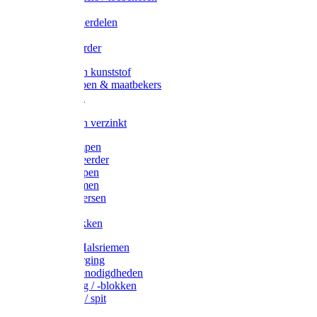
Veedrijvers
Koelift onderdelen
Antizuig
Uieronthaarder
Voerbakken kunststof
Voerscheppen & maatbekers
Hooiruiven
Hooinetten
Voerbakken verzinkt
Warmtelampen
Staartcoupeerder
Biggenkappen
Neuskrammen
Varken diversen
Zeugeband
Varkensbakken
Halsters / Halsriemen
Hoefverzorging
Lammer benodigdheden
Ramdektuig / -blokken
Vastzetpen / spit