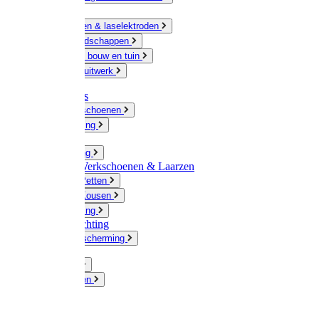
Ketting
Slijpschijven & laselektroden
Handgereedschappen
IJzerwaren bouw en tuin
Hang en sluitwerk
Disposables
Werkhandschoenen
Regenkleding
Klompen
Werkkleding
Wandel-/ Werkschoenen & Laarzen
Hoeden / Petten
Sokken / Kousen
Winterkleding
Winkelinrichting
Gelaatsbescherming
Pluimvee
Knaagdieren
Hond
Kat