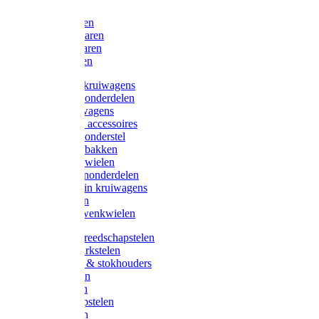
Bijlen
Snoeischaren
Heggenscharen
Takkenscharen
Snoeimessen
Landbouwkruiwagens
Kruiwagenonderdelen
Bouwkruiwagens
Kruiwagen accessoires
Kruiwagenonderstel
Kruiwagenbakken
Kruiwagenwielen
Steekwagenonderdelen
Huis en Tuin kruiwagens
Steekwagen
Bok- en Zwenkwielen
Overige gereedschapstelen
Bezem-/Harkstelen
Handvaten & stokhouders
Hamerstelen
Spadestelen
Graanschopstelen
Schopstelen