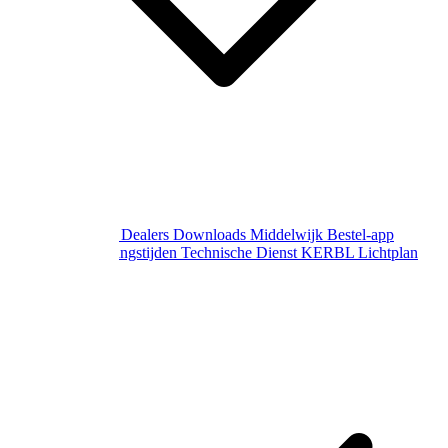
Over Middelwijk
Dealers
Downloads
Middelwijk Bestel-app
Gewijzigde openingstijden
Technische Dienst
KERBL Lichtplan
Aanvraag
Contact