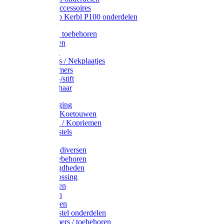
Drinkbak accessoires
Weidepomp Kerbl P100 onderdelen
Oormerken toebehoren
Enkelbanden
Oormerken
Halsplaatjes / Nekplaatjes
Kokernummers
Merkspray-/stift
Veemerkschaar
Uierverzorging
Halsters & Koetouwen
Halsriemen / Kopriemen
Koerugborstels
Koeliften
Koe / Stier diversen
Melkers toebehoren
Stalbenodigdheden
Kalververlossing
Stierenringen
Onthoornen
Kalverflessen
Koerugborstel onderdelen
Kalveremmers / toebehoren