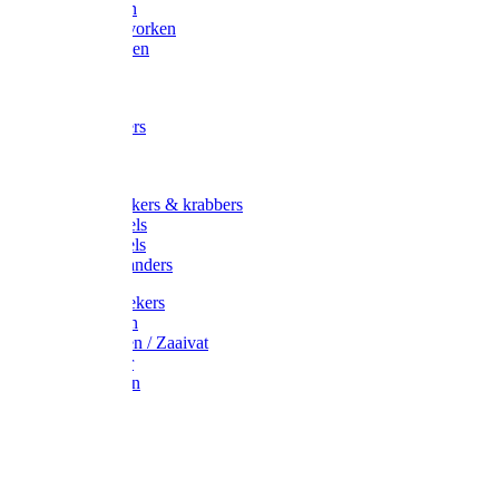
Maisvorken
Aardappelvorken
Vijgenvorken
Strohaak
Cultivators
Tuinkrabbers
Hakken
Schoffels
Onkruidstekers & krabbers
Hartschoffels
Ruitschoffels
Onkruidbranders
Graskantstekers
Verticuteren
Strooiwagen / Zaaivat
Grasmaaier
Grasscharen
Gazonrol
Trimmer
Grondboor
Tuinhamer