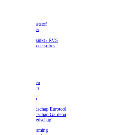
Speciekuip
Emmer kunststof
Schepemmer
Voerton
Emmer verzinkt / RVS
Regenton accessoires
Regenton
Jerrycans
Trechter
Polyharken
Gazonharken
Asfaltharken
Tuinharken
Hooiharken
Handgereedschap Eurotool
Handgereedschap Gardena
Kindergereedschap
Kniebescherming