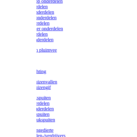
Lister/Liscop onderdelen
Eider onderdelen
Heiniger onderdelen
Constanta onderdelen
Moser onderdelen
Farm Clipper onderdelen
Oster onderdelen
TailWell onderdelen
Voerbakken pluimvee
Katten
Honden
LED verlichting
Ratten / Muizenvallen
Ratten / Muizengif
Gloria drukspuiten
Gloria onderdelen
Gardena onderdelen
Dario drukspuiten
Gardena drukspuiten
Diversen ongedierte
Insectenvallen-/verdrijvers