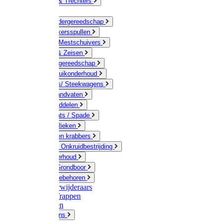
Jerrycans & Trechters
Harken
Hand-/ Kindergereedschap
Stratenmakersspullen
Sneeuw- / Mestschuivers
Baggeren & Zeisen
Elektrisch gereedschap
Boom / Struikonderhoud
Kruiwagens/ Steekwagens
Stelen / Handvaten
Tuinhulpmiddelen
Schop / Bats / Spade
Vorken & Rieken
Cultivator en krabbers
Schoffels / Onkruidbestrijding
Gazononderhoud
Hamers / Grondboor
Sledes / toebehoren
Onkruidverwijderaars
Ladders / Trappen
Werkbanken
Betonmolens