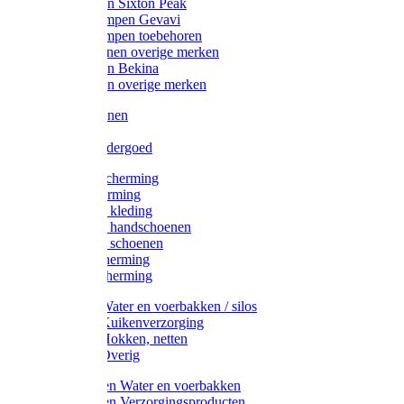
Werklaarzen Sixton Peak
Schoenklompen Gevavi
Schoenklompen toebehoren
Werkschoenen overige merken
Werklaarzen Bekina
Werklaarzen overige merken
Handschoenen
Mutsen
Thermo ondergoed
Gehoorbescherming
Oogbescherming
Disposable kleding
Disposable handschoenen
Disposable schoenen
Mondbescherming
Hoofdbescherming
Pluimvee Water en voerbakken / silos
Pluimvee Kuikenverzorging
Pluimvee Hokken, netten
Pluimvee Overig
Knaagdieren Water en voerbakken
Knaagdieren Verzorgingsproducten