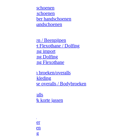
Latex handschoenen
Leren handschoenen
PVC / Rubber handschoenen
Katoenen handschoenen
Display
Plukmouwen / Beenpijpen
Reparatieset Flexothane / Dolfing
Regenkleding import
Regenkleding Dolfing
Regenkleding Flexothane
Toebehoren broeken/overalls
Signalisatiekleding
Amerikaanse overalls / Bodybroeken
Overalls
Kinderoveralls
Stofjassen & korte jassen
Werktruien
T-shirts
Werkjassen
Bodywarmer
Werkbroeken
Zaagkleding