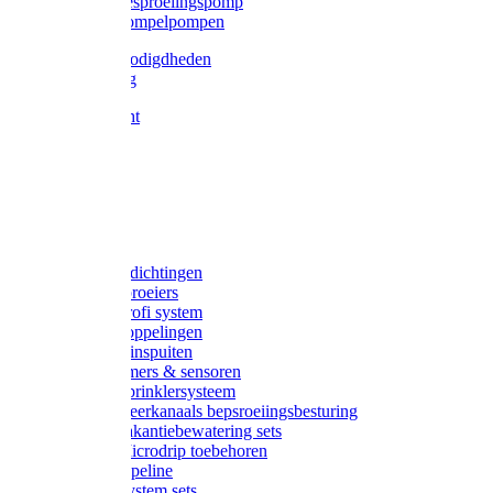
Gardena besproeiingspomp
Gardena dompelpompen
Tyleen benodigdheden
Tyleenslang
Lange bocht
Knie
T-stuk
Sok
Verloop
Nippels
Stop
Gardena afdichtingen
Gardena sproeiers
Gardena Profi system
Gardena koppelingen
Gardena tuinspuiten
Gardena timers & sensoren
Gardena Sprinklersysteem
Gardena meerkanaals bepsroeiingsbesturing
Gardena vakantiebewatering sets
Gardena Microdrip toebehoren
Gardena Pipeline
Gardena System sets