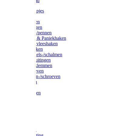
Waslijndraad
Simplexknipjes
Wervels
Sleutelringen
Gelaste ringen
Borgveren-/pennen
Musketons & Paniekhaken
S-haken & vleeshaken
Karabijnhaken
Noodschakels-/schalmen
Harp-/D-sluitingen
Staaldraadklemmen
Spanschroeven
Ringmoeren-/schroeven
Puntkousen
U-beugels
Aanlegringen
Lasthaken
Nagels
Krammen
Spijkers
Voetketting
Scheepsketting