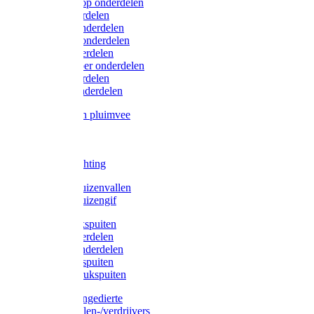
Lister/Liscop onderdelen
Eider onderdelen
Heiniger onderdelen
Constanta onderdelen
Moser onderdelen
Farm Clipper onderdelen
Oster onderdelen
TailWell onderdelen
Voerbakken pluimvee
Katten
Honden
LED verlichting
Ratten / Muizenvallen
Ratten / Muizengif
Gloria drukspuiten
Gloria onderdelen
Gardena onderdelen
Dario drukspuiten
Gardena drukspuiten
Diversen ongedierte
Insectenvallen-/verdrijvers