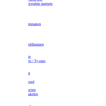
Gardena Microdrip startsets
Vet
Olie
Wecken & inmaken
Tricel
Americol
Zak- & Hoofdlampen
Lampjes
Tape en folie
Kabelbinders / Ty-raps
Bindtouw
Metselkoord
Touw
Elastisch koord
Afdekproducten
Heffen en takelen
Staalkabel