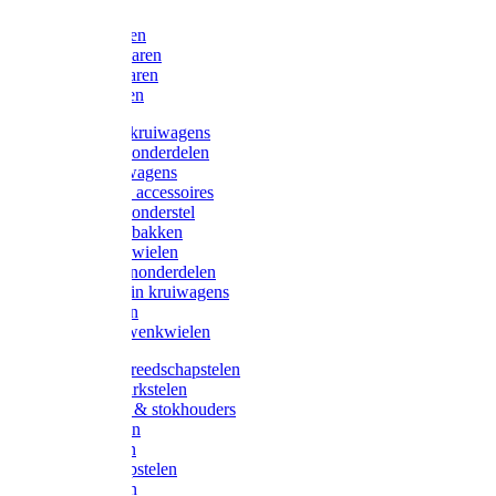
Bijlen
Snoeischaren
Heggenscharen
Takkenscharen
Snoeimessen
Landbouwkruiwagens
Kruiwagenonderdelen
Bouwkruiwagens
Kruiwagen accessoires
Kruiwagenonderstel
Kruiwagenbakken
Kruiwagenwielen
Steekwagenonderdelen
Huis en Tuin kruiwagens
Steekwagen
Bok- en Zwenkwielen
Overige gereedschapstelen
Bezem-/Harkstelen
Handvaten & stokhouders
Hamerstelen
Spadestelen
Graanschopstelen
Schopstelen