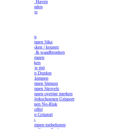
Werkjassen Havep
Thermohemden
Overhemden
Hoeden
Petten
Werksokken
Schoenklompen Sika
Thermo sokken / kousen
Lieslaarzen & waadbroeken
Houten klompen
Wandelsokken
Laarzen vrije tijd
Werklaarzen Dunlop
Kunststof klompen
Schoenklompen Simson
Schoenklompen Strovels
Schoenklompen overige merken
Wandel-/ Werkschoenen Grisport
Werkschoenen No-Risk
Klomppantoffel
Werklaarzen Grisport
Accessoires
Houten klompen toebehoren