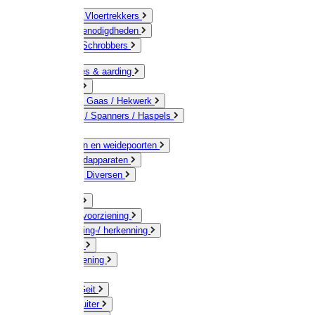
Bezems & Vloertrekkers
Schildersbenodigdheden
Borstels / Schrobbers
Accessoires & aarding
Isolatoren
Geleiders / Gaas / Hekwerk
Verbinders / Spanners / Haspels
Palen
Doorgangen en weidepoorten
Schrikdraadapparaten
Afrastering Diversen
Erf & Stal
Drinkwatervoorziening
Veemarkering-/ herkenning
Koe / Stier
Voervoorziening
Varken
Schaap / Geit
Paard & Ruiter