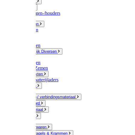
Fittingwerk
Gardena
Slangenwagen-/houders
Olie / Vetten
Chemicalien
Verven
Plasticzakken
Huishoudelijk Diversen
Matten
Zaksluitingen
Sponzen / Zemen
Zeepprodukten
Batterij & batterijladers
Zaklampen
Verpakking-/ verbindingsmateriaal
Touw / Koord
Afdekmateriaal
Staalkabel
Kleine ijzerwaren
Spijkers, Nagels & Krammen