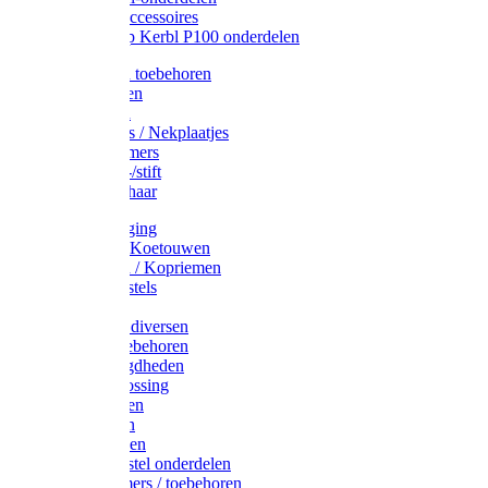
Drinkbak accessoires
Weidepomp Kerbl P100 onderdelen
Oormerken toebehoren
Enkelbanden
Oormerken
Halsplaatjes / Nekplaatjes
Kokernummers
Merkspray-/stift
Veemerkschaar
Uierverzorging
Halsters & Koetouwen
Halsriemen / Kopriemen
Koerugborstels
Koeliften
Koe / Stier diversen
Melkers toebehoren
Stalbenodigdheden
Kalververlossing
Stierenringen
Onthoornen
Kalverflessen
Koerugborstel onderdelen
Kalveremmers / toebehoren