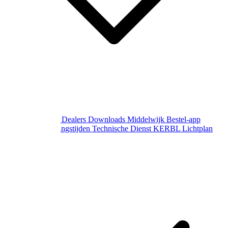
Over Middelwijk
Dealers
Downloads
Middelwijk Bestel-app
Gewijzigde openingstijden
Technische Dienst
KERBL Lichtplan
Aanvraag
Contact