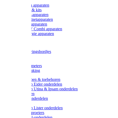
Onderdelen apparaten
Starter sets & kits
9V Batterij-apparaten
230V Lichtnetapparaten
12V Accu-apparaten
230V / 12V Combi apparaten
Zonne-energie apparaten
Tangen
Waarschuwingsbordjes
Afkuilen
Reiniging
Wegers en meters
Video bewaking
Weidepompen & toebehoren
Weidepomp Eider onderdelen
Weidepomp Utina & Ipsam onderdelen
Drinkbakken
Drinkbak onderdelen
Vlotters
Weidepomp Lister onderdelen
Nippels / Sproeiers
Drinknippel-onderdelen