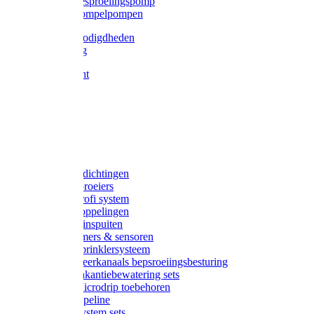
Gardena besproeiingspomp
Gardena dompelpompen
Tyleen benodigdheden
Tyleenslang
Lange bocht
Knie
T-stuk
Sok
Verloop
Nippels
Stop
Gardena afdichtingen
Gardena sproeiers
Gardena Profi system
Gardena koppelingen
Gardena tuinspuiten
Gardena timers & sensoren
Gardena Sprinklersysteem
Gardena meerkanaals bepsroeiingsbesturing
Gardena vakantiebewatering sets
Gardena Microdrip toebehoren
Gardena Pipeline
Gardena System sets