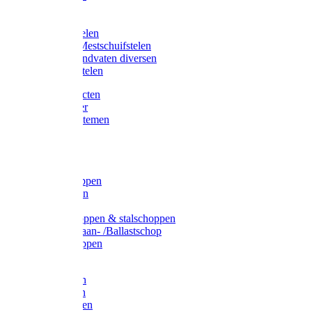
Bijlstelen
Vorkstelen
Gardena stelen
Sneeuw- /Mestschuifstelen
Stelen / Handvaten diversen
Telescoopstelen
Tuin producten
Fruitplukker
Ophangsystemen
Tuinafval
Manden
Spades
Betonschoppen
Schepbatsen
Batsen
Ballastschoppen & stalschoppen
Slijtsrip Graan- /Ballastschop
Graanschoppen
Spitvorken
Hooivorken
Mestvorken
Bietenvorken