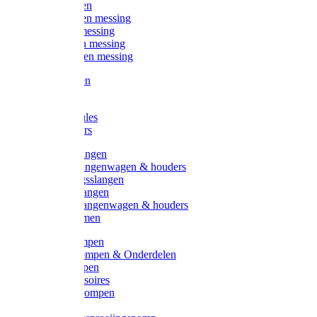
Kogelkranen
Koppelingen messing
Sproeiers messing
Tuinspuiten messing
Slangstukken messing
Handspuiten
Gieters
Kunststoftules
Regenmeters
Overige slangen
Overige slangenwagen & houders
Beregeningsslangen
Gardena slangen
Gardena slangenwagen & houders
Slangklemmen
Leader pompen
Zwengelpompen & Onderdelen
Ebara pompen
Pompaccessoires
Excellent pompen
Kinpumps