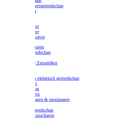
Afzetmateriaal
Stratenmakersgereedschap
Straathamer
Koevoeten
Mestschuiver
Mestschraper
Sneeuwschuiver
Zeis toebehoren
Baggergereedschap
Zeisen
Wetstenen / Zeisstrijker
Zeisboom
Accessoires elektrisch gereedschap
Grasmaaiers
Tuinreiniging
Robotmaaiers
Heggenscharen & snoeizagen
Trimmers
Klussen gereedschap
Gras & buxusscharen
Snoeizaag
Boomband