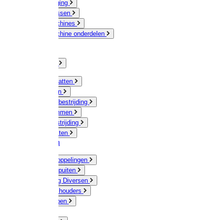
Veeverzorging
Scheermessen
Scheermachines
Scheermachine onderdelen
Huisdieren
Kippen
Verlichting
Muizen / Ratten
Drukspuiten
Ongediertebestrijding
Mollenklemmen
Onkruidbestrijding
Vliegenkasten
Meststoffen
Messing koppelingen
Gieters / Spuiten
Besproeiing Diversen
Slangen & houders
Waterpompen
Tyleen