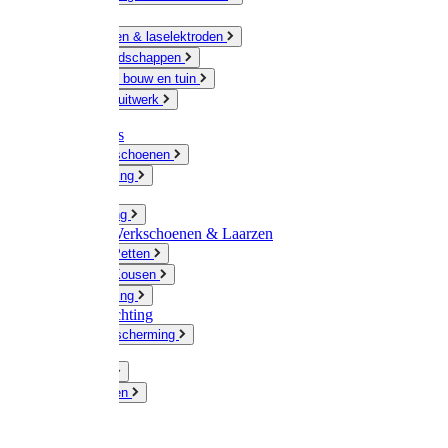
Ketting
Slijpschijven & laselektroden
Handgereedschappen
IJzerwaren bouw en tuin
Hang en sluitwerk
Disposables
Werkhandschoenen
Regenkleding
Klompen
Werkkleding
Wandel-/ Werkschoenen & Laarzen
Hoeden / Petten
Sokken / Kousen
Winterkleding
Winkelinrichting
Gelaatsbescherming
Pluimvee
Knaagdieren
Hond
Kat