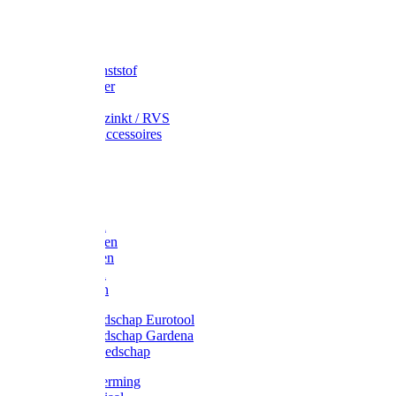
Speciekuip
Emmer kunststof
Schepemmer
Voerton
Emmer verzinkt / RVS
Regenton accessoires
Regenton
Jerrycans
Trechter
Polyharken
Gazonharken
Asfaltharken
Tuinharken
Hooiharken
Handgereedschap Eurotool
Handgereedschap Gardena
Kindergereedschap
Kniebescherming