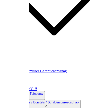
Contact
Retourformulier
Garantieaanvraag
OPRUIMING !!
01) Land-& Tuinbouw
02) Bezems / Borstels / Schildersgereedschap