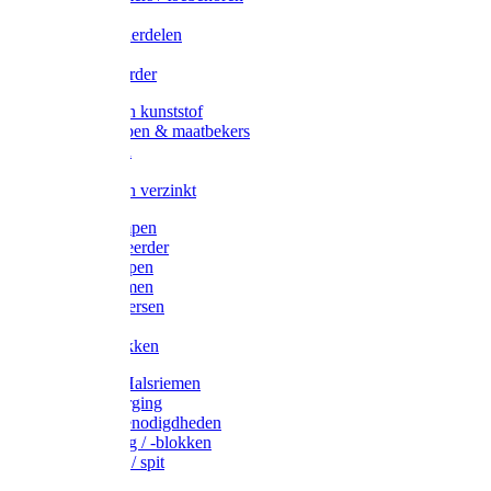
Veedrijvers
Koelift onderdelen
Antizuig
Uieronthaarder
Voerbakken kunststof
Voerscheppen & maatbekers
Hooiruiven
Hooinetten
Voerbakken verzinkt
Warmtelampen
Staartcoupeerder
Biggenkappen
Neuskrammen
Varken diversen
Zeugeband
Varkensbakken
Halsters / Halsriemen
Hoefverzorging
Lammer benodigdheden
Ramdektuig / -blokken
Vastzetpen / spit