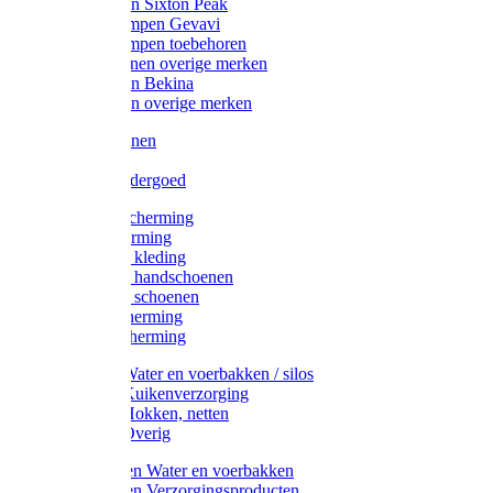
Werklaarzen Sixton Peak
Schoenklompen Gevavi
Schoenklompen toebehoren
Werkschoenen overige merken
Werklaarzen Bekina
Werklaarzen overige merken
Handschoenen
Mutsen
Thermo ondergoed
Gehoorbescherming
Oogbescherming
Disposable kleding
Disposable handschoenen
Disposable schoenen
Mondbescherming
Hoofdbescherming
Pluimvee Water en voerbakken / silos
Pluimvee Kuikenverzorging
Pluimvee Hokken, netten
Pluimvee Overig
Knaagdieren Water en voerbakken
Knaagdieren Verzorgingsproducten