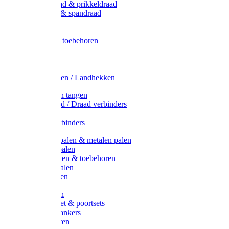
Metaal draad & prikkeldraad
Binddraad & spandraad
Gaas
Lint
Afrasternet toebehoren
Draad
Afrasternet
Koord
Weidehekken / Landhekken
Spanners en tangen
Lint / Koord / Draad verbinders
Haspels
Litzclip verbinders
Recycling palen & metalen palen
Kunststof palen
T-Post t-palen & toebehoren
Glasfiber palen
Houten palen
Poortgrepen
Doorgangset & poortsets
Poortgreepankers
Weidepoorten