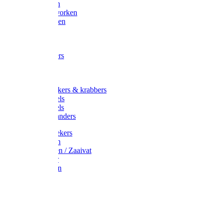
Maisvorken
Aardappelvorken
Vijgenvorken
Strohaak
Cultivators
Tuinkrabbers
Hakken
Schoffels
Onkruidstekers & krabbers
Hartschoffels
Ruitschoffels
Onkruidbranders
Graskantstekers
Verticuteren
Strooiwagen / Zaaivat
Grasmaaier
Grasscharen
Gazonrol
Trimmer
Grondboor
Tuinhamer