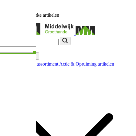
Ruim
17.000
unieke artikelen
Categorieën
Nieuw in ons assortiment
Actie & Opruiming artikelen
Extra