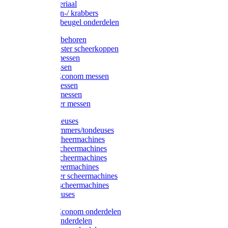
Injectiemateriaal
Hoefmessen-/ krabbers
Hoefbekapbeugel onderdelen
Messen toebehoren
Moser & Oster scheerkoppen
Hauptner messen
Liscop messen
Aesculap/Econom messen
Heiniger messen
Constanta messen
FarmClipper messen
Moser tondeuses
Overige trimmers/tondeuses
Heiniger scheermachines
Hauptner scheermachines
Aesculap scheermachines
Liscop scheermachines
FarmClipper scheermachines
Constanta scheermachines
Wahl tondeuses
Aesculap/Econom onderdelen
Hauptner onderdelen