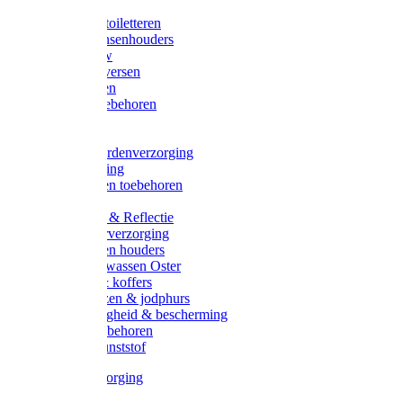
Halsters
Poetsen & toiletteren
Zadel-/Trensenhouders
Halstertouw
Halsters diversen
Hoofdstellen
Zadel & toebehoren
Longeren
Zwepen
Rapide paardenverzorging
Ruiter kleding
Hoofdstellen toebehoren
Dekens
Verlichting & Reflectie
Rapide leerverzorging
Likstenen en houders
Poetsen & wassen Oster
Poetssets & koffers
Ruiter laarzen & jodphurs
Ruiter veiligheid & bescherming
Ruiter - toebehoren
Voerbak kunststof
Klauwverzorging
Diversen