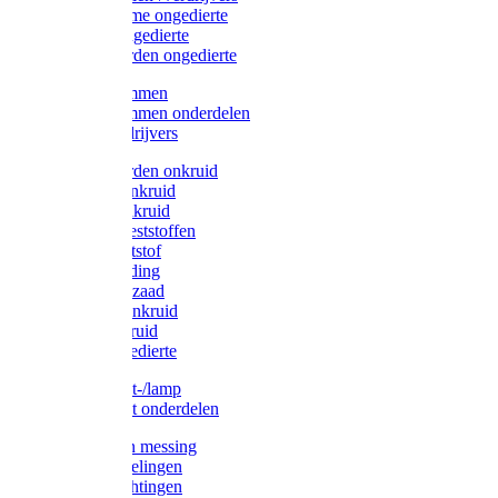
Protect Home ongedierte
Solabiol ongedierte
Protect Garden ongedierte
Mollenklemmen
Mollenklemmen onderdelen
Mollenverdrijvers
Protect Garden onkruid
Diversen onkruid
Solabiol onkruid
Solabiol meststoffen
Pokon meststof
Pokon voeding
Pokon graszaad
Roundup onkruid
Pokon onkruid
Pokon ongedierte
Vliegenkast-/lamp
Vliegenkast onderdelen
Zuigkorven messing
Geka koppelingen
Geka afdichtingen