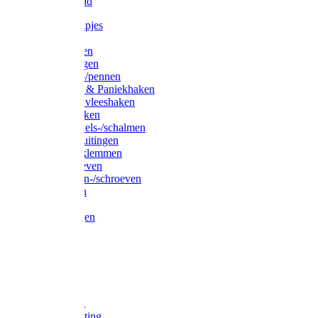
Waslijndraad
Simplexknipjes
Wervels
Sleutelringen
Gelaste ringen
Borgveren-/pennen
Musketons & Paniekhaken
S-haken & vleeshaken
Karabijnhaken
Noodschakels-/schalmen
Harp-/D-sluitingen
Staaldraadklemmen
Spanschroeven
Ringmoeren-/schroeven
Puntkousen
U-beugels
Aanlegringen
Lasthaken
Nagels
Krammen
Spijkers
Voetketting
Scheepsketting