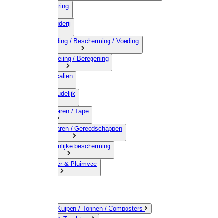
03) Afrastering
04) Veehouderij
05) Bestrijding / Bescherming / Voeding
06) Besproeiing / Beregening
07) Chemicalien
08) Huishoudelijk
09) Touwwaren / Tape
10) IJzerwaren / Gereedschappen
11) Persoonlijke bescherming
12) Kleindier & Pluimvee
Emmers / Kuipen / Tonnen / Composters