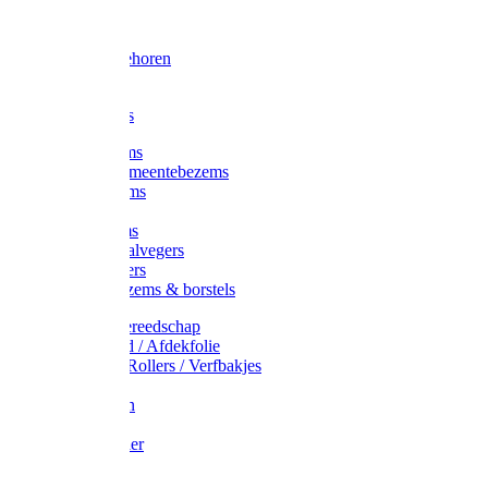
Voorhamer
Hamers
Slede toebehoren
Sledes
Composters
Straatbezems
Stads- / Gemeentebezems
Terrasbezems
Stalbezems
Gootbezems
Kamer-/Zaalvegers
Vloertrekkers
Onkruidbezems & borstels
Schildersgereedschap
Afplakband / Afdekfolie
Kwasten / Rollers / Verfbakjes
Mixers
Afdekfoliën
Messen
Schuurpapier
Luiwagens