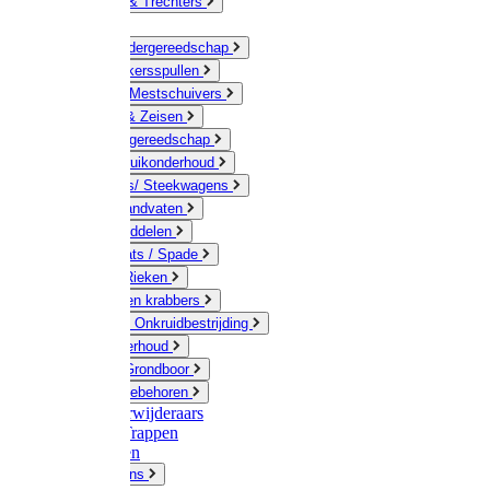
Jerrycans & Trechters
Harken
Hand-/ Kindergereedschap
Stratenmakersspullen
Sneeuw- / Mestschuivers
Baggeren & Zeisen
Elektrisch gereedschap
Boom / Struikonderhoud
Kruiwagens/ Steekwagens
Stelen / Handvaten
Tuinhulpmiddelen
Schop / Bats / Spade
Vorken & Rieken
Cultivator en krabbers
Schoffels / Onkruidbestrijding
Gazononderhoud
Hamers / Grondboor
Sledes / toebehoren
Onkruidverwijderaars
Ladders / Trappen
Werkbanken
Betonmolens