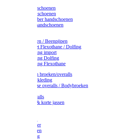
Latex handschoenen
Leren handschoenen
PVC / Rubber handschoenen
Katoenen handschoenen
Display
Plukmouwen / Beenpijpen
Reparatieset Flexothane / Dolfing
Regenkleding import
Regenkleding Dolfing
Regenkleding Flexothane
Toebehoren broeken/overalls
Signalisatiekleding
Amerikaanse overalls / Bodybroeken
Overalls
Kinderoveralls
Stofjassen & korte jassen
Werktruien
T-shirts
Werkjassen
Bodywarmer
Werkbroeken
Zaagkleding