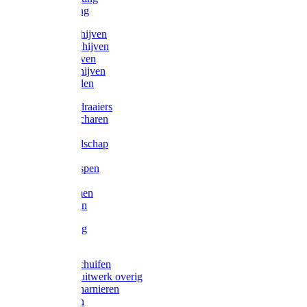
Victorketting
Afbraamschijven
Doorslijpschijven
Lamelschijven
Diamantschijven
Laselektroden
Schroevendraaiers
Tangen / Scharen
Zagen
Meetgereedschap
Beitels
Vijlen / Raspen
Sleutels
Lijmklemmen
Waterpassen
Bouwbeslag
Tuinbeslag
Grendels/schuifen
Hang en sluitwerk overig
Hengen/scharnieren
Scharnieren