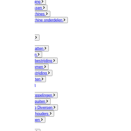
Veeverzorging
Scheermessen
Scheermachines
Scheermachine onderdelen
Huisdieren
Kippen
Verlichting
Muizen / Ratten
Drukspuiten
Ongediertebestrijding
Mollenklemmen
Onkruidbestrijding
Vliegenkasten
Meststoffen
Messing koppelingen
Gieters / Spuiten
Besproeiing Diversen
Slangen & houders
Waterpompen
Tyleen