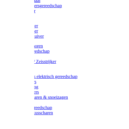
Afzetmateriaal
Stratenmakersgereedschap
Straathamer
Koevoeten
Mestschuiver
Mestschraper
Sneeuwschuiver
Zeis toebehoren
Baggergereedschap
Zeisen
Wetstenen / Zeisstrijker
Zeisboom
Accessoires elektrisch gereedschap
Grasmaaiers
Tuinreiniging
Robotmaaiers
Heggenscharen & snoeizagen
Trimmers
Klussen gereedschap
Gras & buxusscharen
Snoeizaag
Boomband