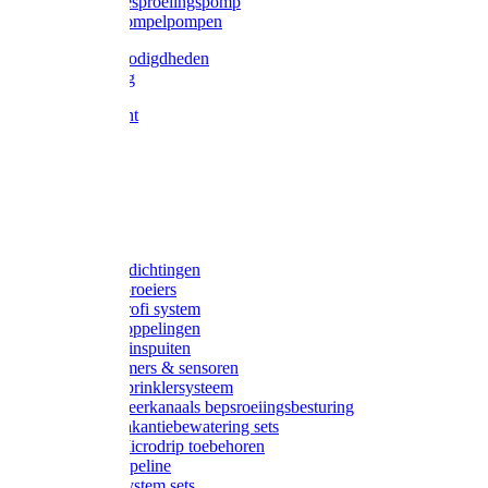
Gardena besproeiingspomp
Gardena dompelpompen
Tyleen benodigdheden
Tyleenslang
Lange bocht
Knie
T-stuk
Sok
Verloop
Nippels
Stop
Gardena afdichtingen
Gardena sproeiers
Gardena Profi system
Gardena koppelingen
Gardena tuinspuiten
Gardena timers & sensoren
Gardena Sprinklersysteem
Gardena meerkanaals bepsroeiingsbesturing
Gardena vakantiebewatering sets
Gardena Microdrip toebehoren
Gardena Pipeline
Gardena System sets