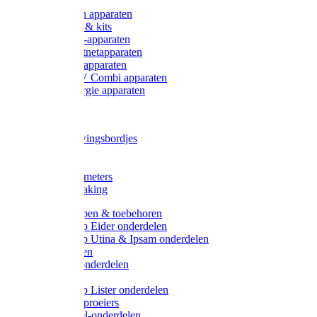
Onderdelen apparaten
Starter sets & kits
9V Batterij-apparaten
230V Lichtnetapparaten
12V Accu-apparaten
230V / 12V Combi apparaten
Zonne-energie apparaten
Tangen
Waarschuwingsbordjes
Afkuilen
Reiniging
Wegers en meters
Video bewaking
Weidepompen & toebehoren
Weidepomp Eider onderdelen
Weidepomp Utina & Ipsam onderdelen
Drinkbakken
Drinkbak onderdelen
Vlotters
Weidepomp Lister onderdelen
Nippels / Sproeiers
Drinknippel-onderdelen