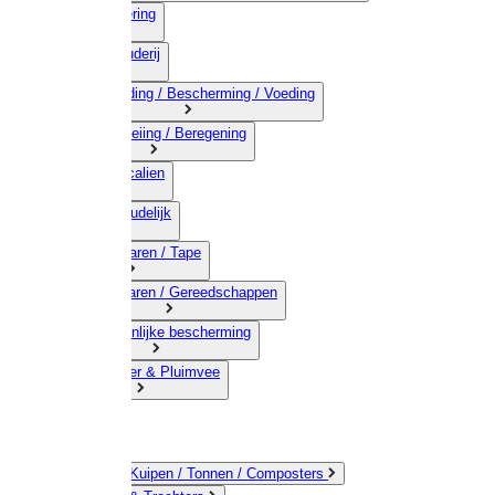
03) Afrastering
04) Veehouderij
05) Bestrijding / Bescherming / Voeding
06) Besproeiing / Beregening
07) Chemicalien
08) Huishoudelijk
09) Touwwaren / Tape
10) IJzerwaren / Gereedschappen
11) Persoonlijke bescherming
12) Kleindier & Pluimvee
Emmers / Kuipen / Tonnen / Composters