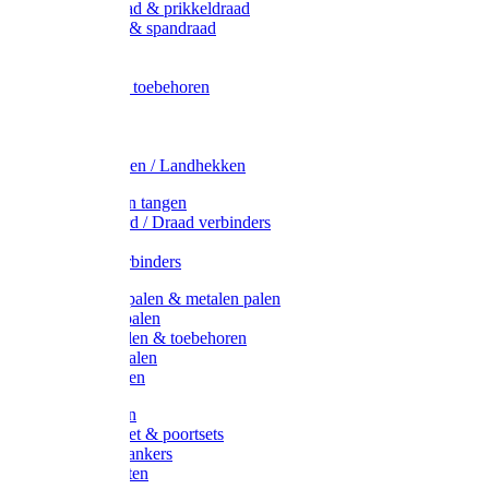
Metaal draad & prikkeldraad
Binddraad & spandraad
Gaas
Lint
Afrasternet toebehoren
Draad
Afrasternet
Koord
Weidehekken / Landhekken
Spanners en tangen
Lint / Koord / Draad verbinders
Haspels
Litzclip verbinders
Recycling palen & metalen palen
Kunststof palen
T-Post t-palen & toebehoren
Glasfiber palen
Houten palen
Poortgrepen
Doorgangset & poortsets
Poortgreepankers
Weidepoorten