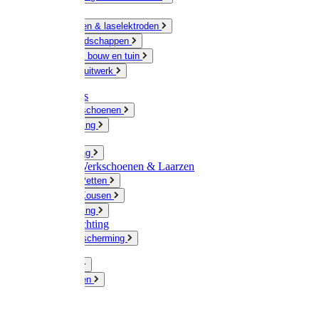
Ketting
Slijpschijven & laselektroden
Handgereedschappen
IJzerwaren bouw en tuin
Hang en sluitwerk
Disposables
Werkhandschoenen
Regenkleding
Klompen
Werkkleding
Wandel-/ Werkschoenen & Laarzen
Hoeden / Petten
Sokken / Kousen
Winterkleding
Winkelinrichting
Gelaatsbescherming
Pluimvee
Knaagdieren
Hond
Kat