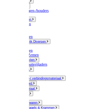
Fittingwerk
Gardena
Slangenwagen-/houders
Olie / Vetten
Chemicalien
Verven
Plasticzakken
Huishoudelijk Diversen
Matten
Zaksluitingen
Sponzen / Zemen
Zeepprodukten
Batterij & batterijladers
Zaklampen
Verpakking-/ verbindingsmateriaal
Touw / Koord
Afdekmateriaal
Staalkabel
Kleine ijzerwaren
Spijkers, Nagels & Krammen