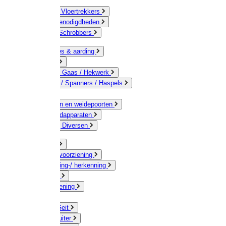
Bezems & Vloertrekkers
Schildersbenodigdheden
Borstels / Schrobbers
Accessoires & aarding
Isolatoren
Geleiders / Gaas / Hekwerk
Verbinders / Spanners / Haspels
Palen
Doorgangen en weidepoorten
Schrikdraadapparaten
Afrastering Diversen
Erf & Stal
Drinkwatervoorziening
Veemarkering-/ herkenning
Koe / Stier
Voervoorziening
Varken
Schaap / Geit
Paard & Ruiter