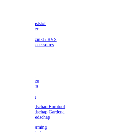
Speciekuip
Emmer kunststof
Schepemmer
Voerton
Emmer verzinkt / RVS
Regenton accessoires
Regenton
Jerrycans
Trechter
Polyharken
Gazonharken
Asfaltharken
Tuinharken
Hooiharken
Handgereedschap Eurotool
Handgereedschap Gardena
Kindergereedschap
Kniebescherming