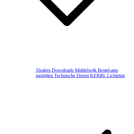
Over Middelwijk
Dealers
Downloads
Middelwijk Bestel-app
Gewijzigde openingstijden
Technische Dienst
KERBL Lichtplan
Aanvraag
Contact