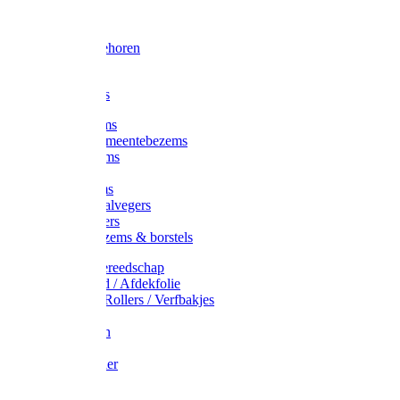
Voorhamer
Hamers
Slede toebehoren
Sledes
Composters
Straatbezems
Stads- / Gemeentebezems
Terrasbezems
Stalbezems
Gootbezems
Kamer-/Zaalvegers
Vloertrekkers
Onkruidbezems & borstels
Schildersgereedschap
Afplakband / Afdekfolie
Kwasten / Rollers / Verfbakjes
Mixers
Afdekfoliën
Messen
Schuurpapier
Luiwagens