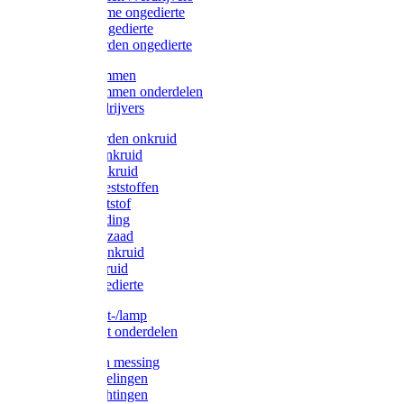
Protect Home ongedierte
Solabiol ongedierte
Protect Garden ongedierte
Mollenklemmen
Mollenklemmen onderdelen
Mollenverdrijvers
Protect Garden onkruid
Diversen onkruid
Solabiol onkruid
Solabiol meststoffen
Pokon meststof
Pokon voeding
Pokon graszaad
Roundup onkruid
Pokon onkruid
Pokon ongedierte
Vliegenkast-/lamp
Vliegenkast onderdelen
Zuigkorven messing
Geka koppelingen
Geka afdichtingen