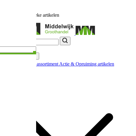
Ruim
17.000
unieke artikelen
Categorieën
Nieuw in ons assortiment
Actie & Opruiming artikelen
Extra