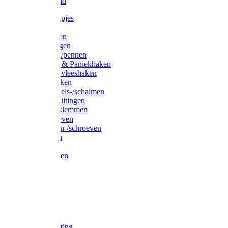
Waslijndraad
Simplexknipjes
Wervels
Sleutelringen
Gelaste ringen
Borgveren-/pennen
Musketons & Paniekhaken
S-haken & vleeshaken
Karabijnhaken
Noodschakels-/schalmen
Harp-/D-sluitingen
Staaldraadklemmen
Spanschroeven
Ringmoeren-/schroeven
Puntkousen
U-beugels
Aanlegringen
Lasthaken
Nagels
Krammen
Spijkers
Voetketting
Scheepsketting