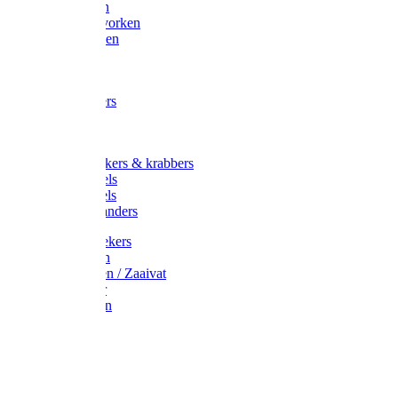
Maisvorken
Aardappelvorken
Vijgenvorken
Strohaak
Cultivators
Tuinkrabbers
Hakken
Schoffels
Onkruidstekers & krabbers
Hartschoffels
Ruitschoffels
Onkruidbranders
Graskantstekers
Verticuteren
Strooiwagen / Zaaivat
Grasmaaier
Grasscharen
Gazonrol
Trimmer
Grondboor
Tuinhamer