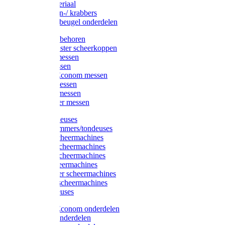
Injectiemateriaal
Hoefmessen-/ krabbers
Hoefbekapbeugel onderdelen
Messen toebehoren
Moser & Oster scheerkoppen
Hauptner messen
Liscop messen
Aesculap/Econom messen
Heiniger messen
Constanta messen
FarmClipper messen
Moser tondeuses
Overige trimmers/tondeuses
Heiniger scheermachines
Hauptner scheermachines
Aesculap scheermachines
Liscop scheermachines
FarmClipper scheermachines
Constanta scheermachines
Wahl tondeuses
Aesculap/Econom onderdelen
Hauptner onderdelen