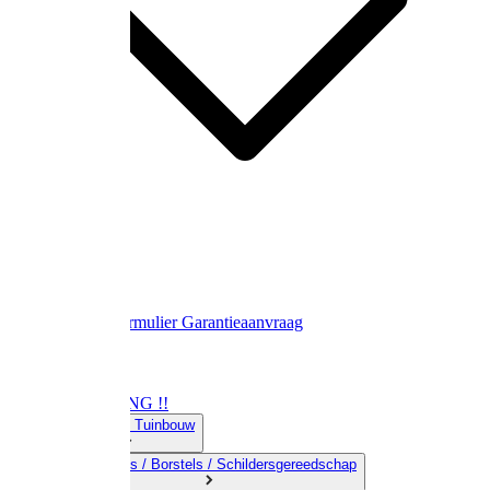
Contact
Retourformulier
Garantieaanvraag
OPRUIMING !!
01) Land-& Tuinbouw
02) Bezems / Borstels / Schildersgereedschap