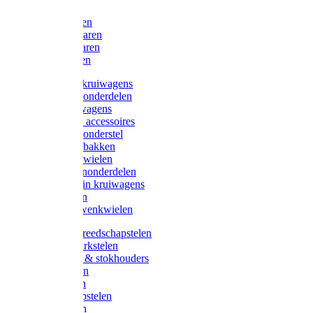
Bijlen
Snoeischaren
Heggenscharen
Takkenscharen
Snoeimessen
Landbouwkruiwagens
Kruiwagenonderdelen
Bouwkruiwagens
Kruiwagen accessoires
Kruiwagenonderstel
Kruiwagenbakken
Kruiwagenwielen
Steekwagenonderdelen
Huis en Tuin kruiwagens
Steekwagen
Bok- en Zwenkwielen
Overige gereedschapstelen
Bezem-/Harkstelen
Handvaten & stokhouders
Hamerstelen
Spadestelen
Graanschopstelen
Schopstelen