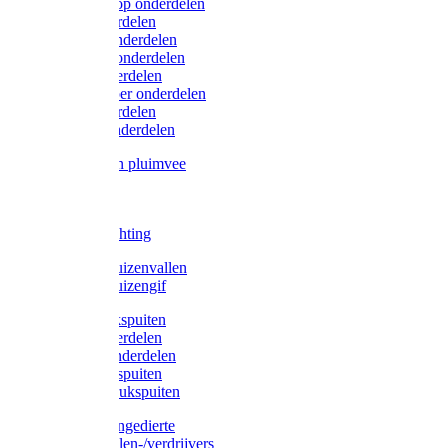
Lister/Liscop onderdelen
Eider onderdelen
Heiniger onderdelen
Constanta onderdelen
Moser onderdelen
Farm Clipper onderdelen
Oster onderdelen
TailWell onderdelen
Voerbakken pluimvee
Katten
Honden
LED verlichting
Ratten / Muizenvallen
Ratten / Muizengif
Gloria drukspuiten
Gloria onderdelen
Gardena onderdelen
Dario drukspuiten
Gardena drukspuiten
Diversen ongedierte
Insectenvallen-/verdrijvers