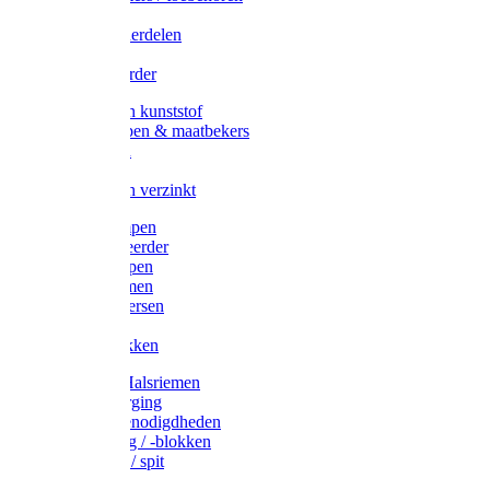
Veedrijvers
Koelift onderdelen
Antizuig
Uieronthaarder
Voerbakken kunststof
Voerscheppen & maatbekers
Hooiruiven
Hooinetten
Voerbakken verzinkt
Warmtelampen
Staartcoupeerder
Biggenkappen
Neuskrammen
Varken diversen
Zeugeband
Varkensbakken
Halsters / Halsriemen
Hoefverzorging
Lammer benodigdheden
Ramdektuig / -blokken
Vastzetpen / spit