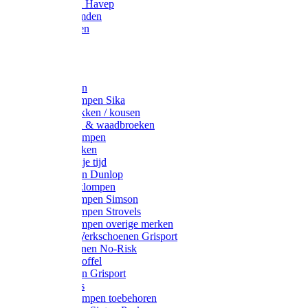
Werkjassen Havep
Thermohemden
Overhemden
Hoeden
Petten
Werksokken
Schoenklompen Sika
Thermo sokken / kousen
Lieslaarzen & waadbroeken
Houten klompen
Wandelsokken
Laarzen vrije tijd
Werklaarzen Dunlop
Kunststof klompen
Schoenklompen Simson
Schoenklompen Strovels
Schoenklompen overige merken
Wandel-/ Werkschoenen Grisport
Werkschoenen No-Risk
Klomppantoffel
Werklaarzen Grisport
Accessoires
Houten klompen toebehoren