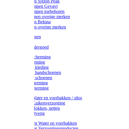
Werklaarzen Sixton Peak
Schoenklompen Gevavi
Schoenklompen toebehoren
Werkschoenen overige merken
Werklaarzen Bekina
Werklaarzen overige merken
Handschoenen
Mutsen
Thermo ondergoed
Gehoorbescherming
Oogbescherming
Disposable kleding
Disposable handschoenen
Disposable schoenen
Mondbescherming
Hoofdbescherming
Pluimvee Water en voerbakken / silos
Pluimvee Kuikenverzorging
Pluimvee Hokken, netten
Pluimvee Overig
Knaagdieren Water en voerbakken
Knaagdieren Verzorgingsproducten