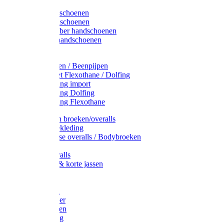
Latex handschoenen
Leren handschoenen
PVC / Rubber handschoenen
Katoenen handschoenen
Display
Plukmouwen / Beenpijpen
Reparatieset Flexothane / Dolfing
Regenkleding import
Regenkleding Dolfing
Regenkleding Flexothane
Toebehoren broeken/overalls
Signalisatiekleding
Amerikaanse overalls / Bodybroeken
Overalls
Kinderoveralls
Stofjassen & korte jassen
Werktruien
T-shirts
Werkjassen
Bodywarmer
Werkbroeken
Zaagkleding