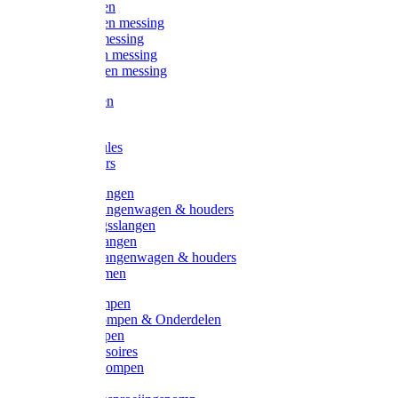
Kogelkranen
Koppelingen messing
Sproeiers messing
Tuinspuiten messing
Slangstukken messing
Handspuiten
Gieters
Kunststoftules
Regenmeters
Overige slangen
Overige slangenwagen & houders
Beregeningsslangen
Gardena slangen
Gardena slangenwagen & houders
Slangklemmen
Leader pompen
Zwengelpompen & Onderdelen
Ebara pompen
Pompaccessoires
Excellent pompen
Kinpumps