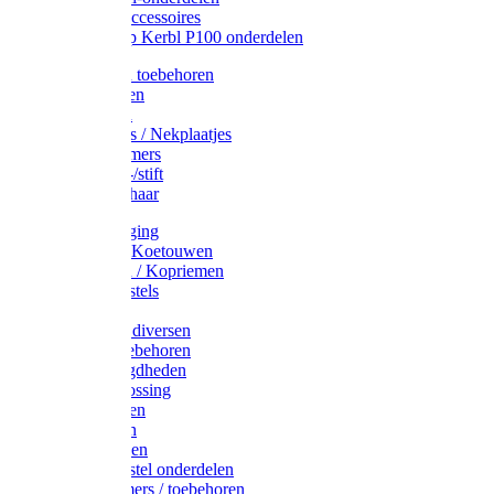
Drinkbak accessoires
Weidepomp Kerbl P100 onderdelen
Oormerken toebehoren
Enkelbanden
Oormerken
Halsplaatjes / Nekplaatjes
Kokernummers
Merkspray-/stift
Veemerkschaar
Uierverzorging
Halsters & Koetouwen
Halsriemen / Kopriemen
Koerugborstels
Koeliften
Koe / Stier diversen
Melkers toebehoren
Stalbenodigdheden
Kalververlossing
Stierenringen
Onthoornen
Kalverflessen
Koerugborstel onderdelen
Kalveremmers / toebehoren