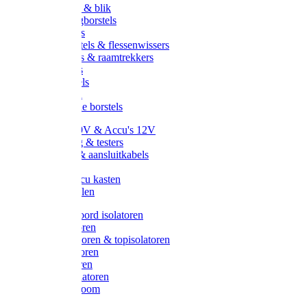
Handveger & blik
Voetenveegborstels
Handvegers
Afwasborstels & flessenwissers
Wasborstels & raamtrekkers
Tonborstels
Werkborstels
Ragebollen
Hygienische borstels
Batterijen 9V & Accu's 12V
Beveiliging & testers
Kabelsets & aansluitkabels
Aarding
Metalen accu kasten
Zonnepanelen
Draad & koord isolatoren
Ringisolatoren
Extra isolatoren & topisolatoren
Hoekisolatoren
Lintisolatoren
Afstandisolatoren
Isolatorenboom