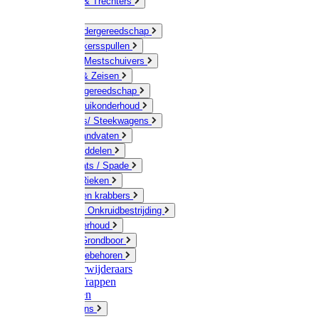
Jerrycans & Trechters
Harken
Hand-/ Kindergereedschap
Stratenmakersspullen
Sneeuw- / Mestschuivers
Baggeren & Zeisen
Elektrisch gereedschap
Boom / Struikonderhoud
Kruiwagens/ Steekwagens
Stelen / Handvaten
Tuinhulpmiddelen
Schop / Bats / Spade
Vorken & Rieken
Cultivator en krabbers
Schoffels / Onkruidbestrijding
Gazononderhoud
Hamers / Grondboor
Sledes / toebehoren
Onkruidverwijderaars
Ladders / Trappen
Werkbanken
Betonmolens