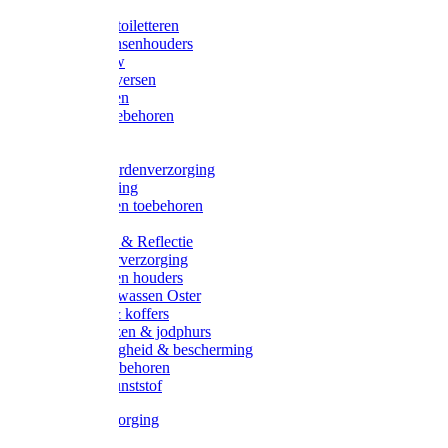
Halsters
Poetsen & toiletteren
Zadel-/Trensenhouders
Halstertouw
Halsters diversen
Hoofdstellen
Zadel & toebehoren
Longeren
Zwepen
Rapide paardenverzorging
Ruiter kleding
Hoofdstellen toebehoren
Dekens
Verlichting & Reflectie
Rapide leerverzorging
Likstenen en houders
Poetsen & wassen Oster
Poetssets & koffers
Ruiter laarzen & jodphurs
Ruiter veiligheid & bescherming
Ruiter - toebehoren
Voerbak kunststof
Klauwverzorging
Diversen