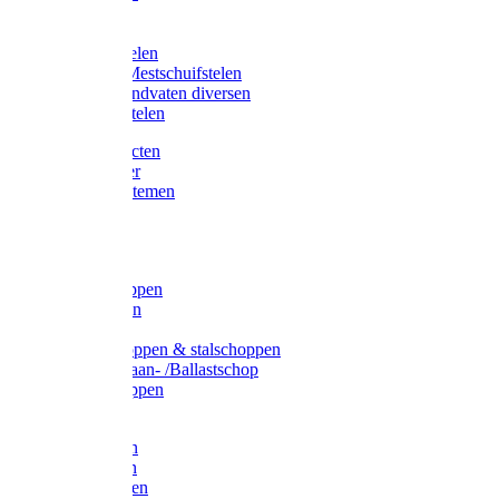
Bijlstelen
Vorkstelen
Gardena stelen
Sneeuw- /Mestschuifstelen
Stelen / Handvaten diversen
Telescoopstelen
Tuin producten
Fruitplukker
Ophangsystemen
Tuinafval
Manden
Spades
Betonschoppen
Schepbatsen
Batsen
Ballastschoppen & stalschoppen
Slijtsrip Graan- /Ballastschop
Graanschoppen
Spitvorken
Hooivorken
Mestvorken
Bietenvorken