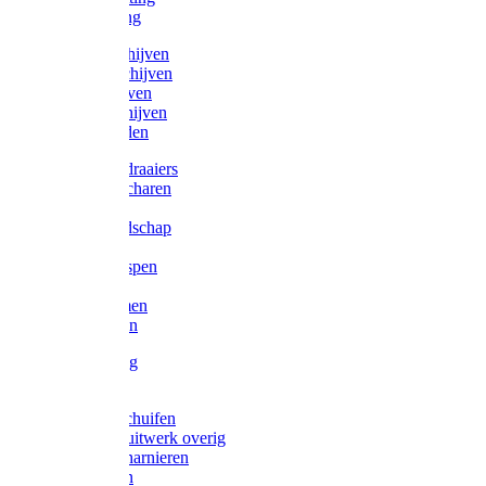
Victorketting
Afbraamschijven
Doorslijpschijven
Lamelschijven
Diamantschijven
Laselektroden
Schroevendraaiers
Tangen / Scharen
Zagen
Meetgereedschap
Beitels
Vijlen / Raspen
Sleutels
Lijmklemmen
Waterpassen
Bouwbeslag
Tuinbeslag
Grendels/schuifen
Hang en sluitwerk overig
Hengen/scharnieren
Scharnieren