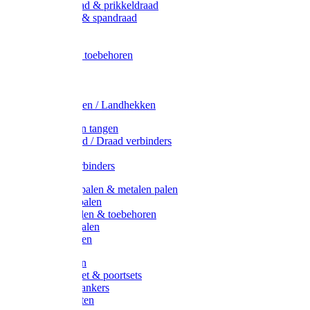
Metaal draad & prikkeldraad
Binddraad & spandraad
Gaas
Lint
Afrasternet toebehoren
Draad
Afrasternet
Koord
Weidehekken / Landhekken
Spanners en tangen
Lint / Koord / Draad verbinders
Haspels
Litzclip verbinders
Recycling palen & metalen palen
Kunststof palen
T-Post t-palen & toebehoren
Glasfiber palen
Houten palen
Poortgrepen
Doorgangset & poortsets
Poortgreepankers
Weidepoorten