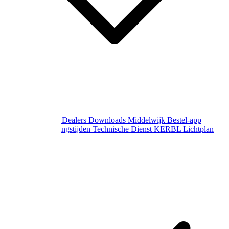
Over Middelwijk
Dealers
Downloads
Middelwijk Bestel-app
Gewijzigde openingstijden
Technische Dienst
KERBL Lichtplan
Aanvraag
Contact