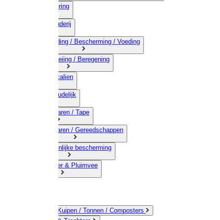
03) Afrastering
04) Veehouderij
05) Bestrijding / Bescherming / Voeding
06) Besproeiing / Beregening
07) Chemicalien
08) Huishoudelijk
09) Touwwaren / Tape
10) IJzerwaren / Gereedschappen
11) Persoonlijke bescherming
12) Kleindier & Pluimvee
Emmers / Kuipen / Tonnen / Composters