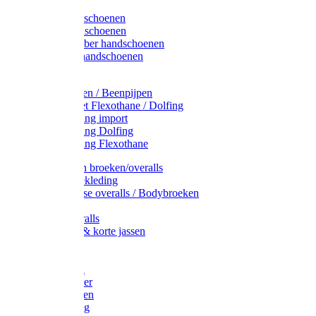
Latex handschoenen
Leren handschoenen
PVC / Rubber handschoenen
Katoenen handschoenen
Display
Plukmouwen / Beenpijpen
Reparatieset Flexothane / Dolfing
Regenkleding import
Regenkleding Dolfing
Regenkleding Flexothane
Toebehoren broeken/overalls
Signalisatiekleding
Amerikaanse overalls / Bodybroeken
Overalls
Kinderoveralls
Stofjassen & korte jassen
Werktruien
T-shirts
Werkjassen
Bodywarmer
Werkbroeken
Zaagkleding