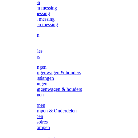
Kogelkranen
Koppelingen messing
Sproeiers messing
Tuinspuiten messing
Slangstukken messing
Handspuiten
Gieters
Kunststoftules
Regenmeters
Overige slangen
Overige slangenwagen & houders
Beregeningsslangen
Gardena slangen
Gardena slangenwagen & houders
Slangklemmen
Leader pompen
Zwengelpompen & Onderdelen
Ebara pompen
Pompaccessoires
Excellent pompen
Kinpumps