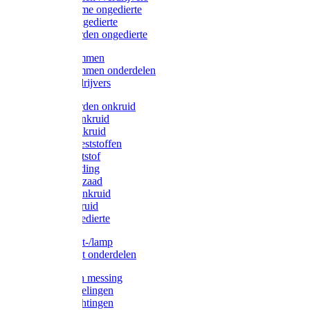
Protect Home ongedierte
Solabiol ongedierte
Protect Garden ongedierte
Mollenklemmen
Mollenklemmen onderdelen
Mollenverdrijvers
Protect Garden onkruid
Diversen onkruid
Solabiol onkruid
Solabiol meststoffen
Pokon meststof
Pokon voeding
Pokon graszaad
Roundup onkruid
Pokon onkruid
Pokon ongedierte
Vliegenkast-/lamp
Vliegenkast onderdelen
Zuigkorven messing
Geka koppelingen
Geka afdichtingen