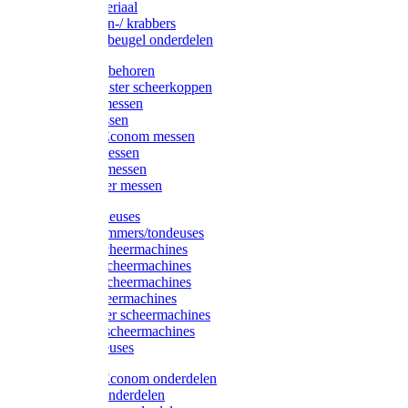
Injectiemateriaal
Hoefmessen-/ krabbers
Hoefbekapbeugel onderdelen
Messen toebehoren
Moser & Oster scheerkoppen
Hauptner messen
Liscop messen
Aesculap/Econom messen
Heiniger messen
Constanta messen
FarmClipper messen
Moser tondeuses
Overige trimmers/tondeuses
Heiniger scheermachines
Hauptner scheermachines
Aesculap scheermachines
Liscop scheermachines
FarmClipper scheermachines
Constanta scheermachines
Wahl tondeuses
Aesculap/Econom onderdelen
Hauptner onderdelen