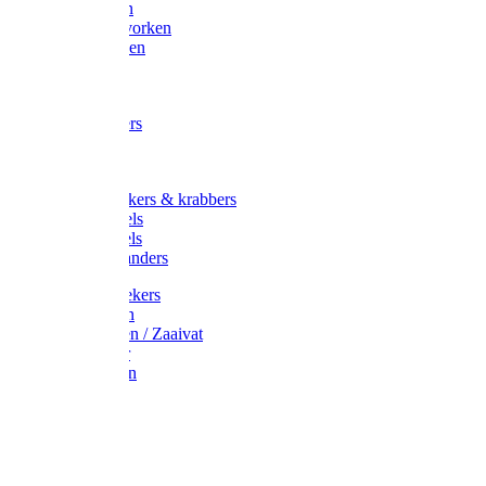
Maisvorken
Aardappelvorken
Vijgenvorken
Strohaak
Cultivators
Tuinkrabbers
Hakken
Schoffels
Onkruidstekers & krabbers
Hartschoffels
Ruitschoffels
Onkruidbranders
Graskantstekers
Verticuteren
Strooiwagen / Zaaivat
Grasmaaier
Grasscharen
Gazonrol
Trimmer
Grondboor
Tuinhamer