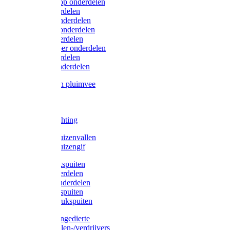
Lister/Liscop onderdelen
Eider onderdelen
Heiniger onderdelen
Constanta onderdelen
Moser onderdelen
Farm Clipper onderdelen
Oster onderdelen
TailWell onderdelen
Voerbakken pluimvee
Katten
Honden
LED verlichting
Ratten / Muizenvallen
Ratten / Muizengif
Gloria drukspuiten
Gloria onderdelen
Gardena onderdelen
Dario drukspuiten
Gardena drukspuiten
Diversen ongedierte
Insectenvallen-/verdrijvers