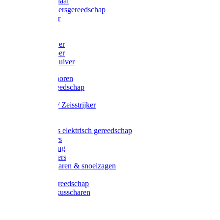
Afzetmateriaal
Stratenmakersgereedschap
Straathamer
Koevoeten
Mestschuiver
Mestschraper
Sneeuwschuiver
Zeis toebehoren
Baggergereedschap
Zeisen
Wetstenen / Zeisstrijker
Zeisboom
Accessoires elektrisch gereedschap
Grasmaaiers
Tuinreiniging
Robotmaaiers
Heggenscharen & snoeizagen
Trimmers
Klussen gereedschap
Gras & buxusscharen
Snoeizaag
Boomband