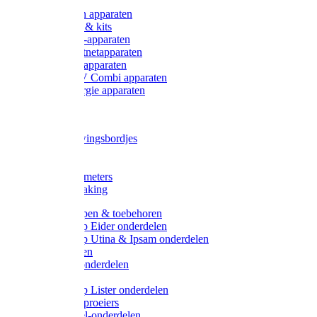
Onderdelen apparaten
Starter sets & kits
9V Batterij-apparaten
230V Lichtnetapparaten
12V Accu-apparaten
230V / 12V Combi apparaten
Zonne-energie apparaten
Tangen
Waarschuwingsbordjes
Afkuilen
Reiniging
Wegers en meters
Video bewaking
Weidepompen & toebehoren
Weidepomp Eider onderdelen
Weidepomp Utina & Ipsam onderdelen
Drinkbakken
Drinkbak onderdelen
Vlotters
Weidepomp Lister onderdelen
Nippels / Sproeiers
Drinknippel-onderdelen