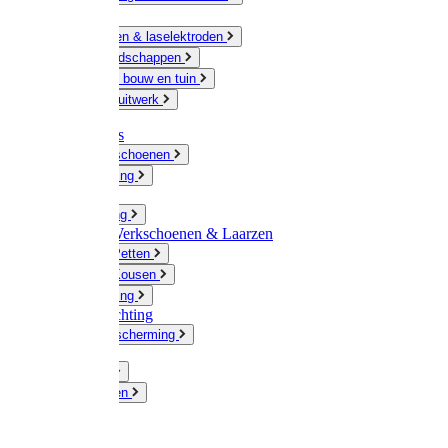
Ketting
Slijpschijven & laselektroden
Handgereedschappen
IJzerwaren bouw en tuin
Hang en sluitwerk
Disposables
Werkhandschoenen
Regenkleding
Klompen
Werkkleding
Wandel-/ Werkschoenen & Laarzen
Hoeden / Petten
Sokken / Kousen
Winterkleding
Winkelinrichting
Gelaatsbescherming
Pluimvee
Knaagdieren
Hond
Kat