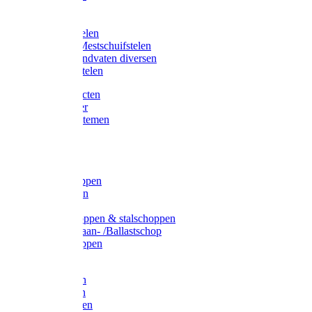
Bijlstelen
Vorkstelen
Gardena stelen
Sneeuw- /Mestschuifstelen
Stelen / Handvaten diversen
Telescoopstelen
Tuin producten
Fruitplukker
Ophangsystemen
Tuinafval
Manden
Spades
Betonschoppen
Schepbatsen
Batsen
Ballastschoppen & stalschoppen
Slijtsrip Graan- /Ballastschop
Graanschoppen
Spitvorken
Hooivorken
Mestvorken
Bietenvorken