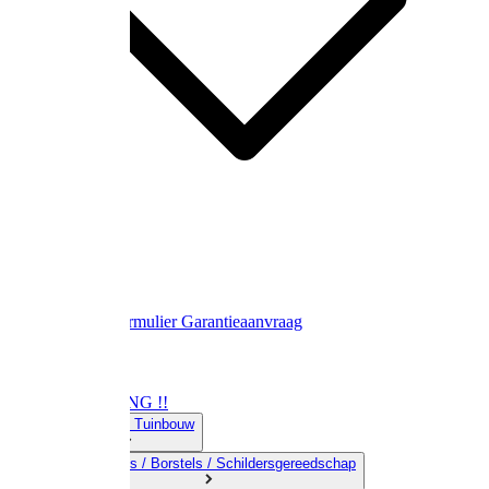
Contact
Retourformulier
Garantieaanvraag
OPRUIMING !!
01) Land-& Tuinbouw
02) Bezems / Borstels / Schildersgereedschap