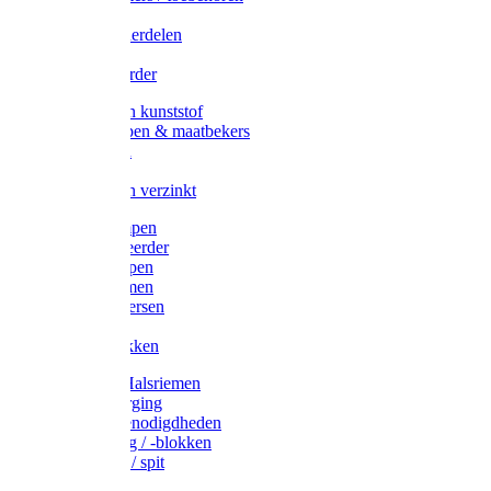
Veedrijvers
Koelift onderdelen
Antizuig
Uieronthaarder
Voerbakken kunststof
Voerscheppen & maatbekers
Hooiruiven
Hooinetten
Voerbakken verzinkt
Warmtelampen
Staartcoupeerder
Biggenkappen
Neuskrammen
Varken diversen
Zeugeband
Varkensbakken
Halsters / Halsriemen
Hoefverzorging
Lammer benodigdheden
Ramdektuig / -blokken
Vastzetpen / spit