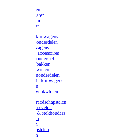
Bijlen
Snoeischaren
Heggenscharen
Takkenscharen
Snoeimessen
Landbouwkruiwagens
Kruiwagenonderdelen
Bouwkruiwagens
Kruiwagen accessoires
Kruiwagenonderstel
Kruiwagenbakken
Kruiwagenwielen
Steekwagenonderdelen
Huis en Tuin kruiwagens
Steekwagen
Bok- en Zwenkwielen
Overige gereedschapstelen
Bezem-/Harkstelen
Handvaten & stokhouders
Hamerstelen
Spadestelen
Graanschopstelen
Schopstelen