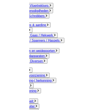
Bezems & Vloertrekkers
Schildersbenodigdheden
Borstels / Schrobbers
Accessoires & aarding
Isolatoren
Geleiders / Gaas / Hekwerk
Verbinders / Spanners / Haspels
Palen
Doorgangen en weidepoorten
Schrikdraadapparaten
Afrastering Diversen
Erf & Stal
Drinkwatervoorziening
Veemarkering-/ herkenning
Koe / Stier
Voervoorziening
Varken
Schaap / Geit
Paard & Ruiter