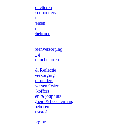
Halsters
Poetsen & toiletteren
Zadel-/Trensenhouders
Halstertouw
Halsters diversen
Hoofdstellen
Zadel & toebehoren
Longeren
Zwepen
Rapide paardenverzorging
Ruiter kleding
Hoofdstellen toebehoren
Dekens
Verlichting & Reflectie
Rapide leerverzorging
Likstenen en houders
Poetsen & wassen Oster
Poetssets & koffers
Ruiter laarzen & jodphurs
Ruiter veiligheid & bescherming
Ruiter - toebehoren
Voerbak kunststof
Klauwverzorging
Diversen