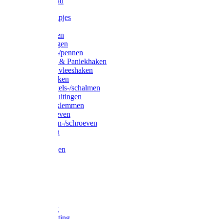
Waslijndraad
Simplexknipjes
Wervels
Sleutelringen
Gelaste ringen
Borgveren-/pennen
Musketons & Paniekhaken
S-haken & vleeshaken
Karabijnhaken
Noodschakels-/schalmen
Harp-/D-sluitingen
Staaldraadklemmen
Spanschroeven
Ringmoeren-/schroeven
Puntkousen
U-beugels
Aanlegringen
Lasthaken
Nagels
Krammen
Spijkers
Voetketting
Scheepsketting