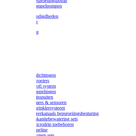
Gardena besproeiingspomp
Gardena dompelpompen
Tyleen benodigdheden
Tyleenslang
Lange bocht
Knie
T-stuk
Sok
Verloop
Nippels
Stop
Gardena afdichtingen
Gardena sproeiers
Gardena Profi system
Gardena koppelingen
Gardena tuinspuiten
Gardena timers & sensoren
Gardena Sprinklersysteem
Gardena meerkanaals bepsroeiingsbesturing
Gardena vakantiebewatering sets
Gardena Microdrip toebehoren
Gardena Pipeline
Gardena System sets