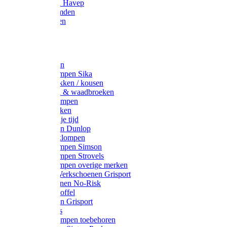
Werkjassen Havep
Thermohemden
Overhemden
Hoeden
Petten
Werksokken
Schoenklompen Sika
Thermo sokken / kousen
Lieslaarzen & waadbroeken
Houten klompen
Wandelsokken
Laarzen vrije tijd
Werklaarzen Dunlop
Kunststof klompen
Schoenklompen Simson
Schoenklompen Strovels
Schoenklompen overige merken
Wandel-/ Werkschoenen Grisport
Werkschoenen No-Risk
Klomppantoffel
Werklaarzen Grisport
Accessoires
Houten klompen toebehoren