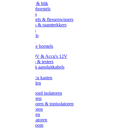
Handveger & blik
Voetenveegborstels
Handvegers
Afwasborstels & flessenwissers
Wasborstels & raamtrekkers
Tonborstels
Werkborstels
Ragebollen
Hygienische borstels
Batterijen 9V & Accu's 12V
Beveiliging & testers
Kabelsets & aansluitkabels
Aarding
Metalen accu kasten
Zonnepanelen
Draad & koord isolatoren
Ringisolatoren
Extra isolatoren & topisolatoren
Hoekisolatoren
Lintisolatoren
Afstandisolatoren
Isolatorenboom