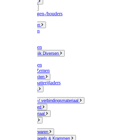
Fittingwerk
Gardena
Slangenwagen-/houders
Olie / Vetten
Chemicalien
Verven
Plasticzakken
Huishoudelijk Diversen
Matten
Zaksluitingen
Sponzen / Zemen
Zeepprodukten
Batterij & batterijladers
Zaklampen
Verpakking-/ verbindingsmateriaal
Touw / Koord
Afdekmateriaal
Staalkabel
Kleine ijzerwaren
Spijkers, Nagels & Krammen