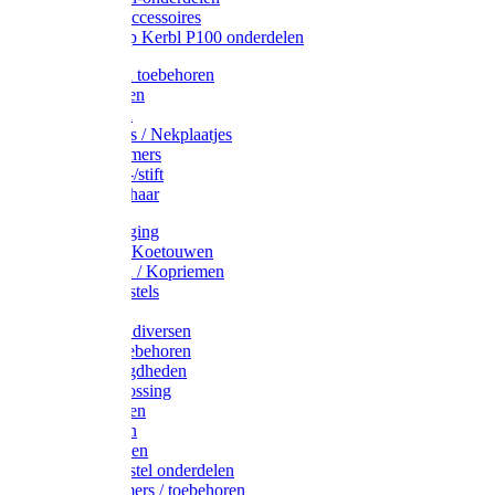
Drinkbak accessoires
Weidepomp Kerbl P100 onderdelen
Oormerken toebehoren
Enkelbanden
Oormerken
Halsplaatjes / Nekplaatjes
Kokernummers
Merkspray-/stift
Veemerkschaar
Uierverzorging
Halsters & Koetouwen
Halsriemen / Kopriemen
Koerugborstels
Koeliften
Koe / Stier diversen
Melkers toebehoren
Stalbenodigdheden
Kalververlossing
Stierenringen
Onthoornen
Kalverflessen
Koerugborstel onderdelen
Kalveremmers / toebehoren