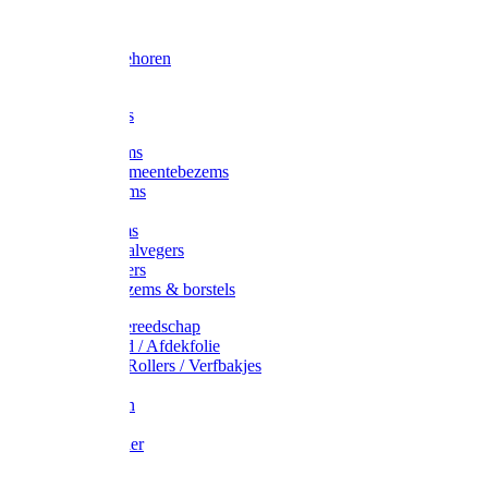
Voorhamer
Hamers
Slede toebehoren
Sledes
Composters
Straatbezems
Stads- / Gemeentebezems
Terrasbezems
Stalbezems
Gootbezems
Kamer-/Zaalvegers
Vloertrekkers
Onkruidbezems & borstels
Schildersgereedschap
Afplakband / Afdekfolie
Kwasten / Rollers / Verfbakjes
Mixers
Afdekfoliën
Messen
Schuurpapier
Luiwagens