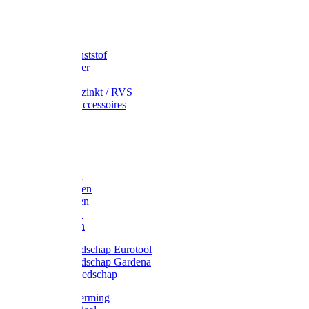
Speciekuip
Emmer kunststof
Schepemmer
Voerton
Emmer verzinkt / RVS
Regenton accessoires
Regenton
Jerrycans
Trechter
Polyharken
Gazonharken
Asfaltharken
Tuinharken
Hooiharken
Handgereedschap Eurotool
Handgereedschap Gardena
Kindergereedschap
Kniebescherming