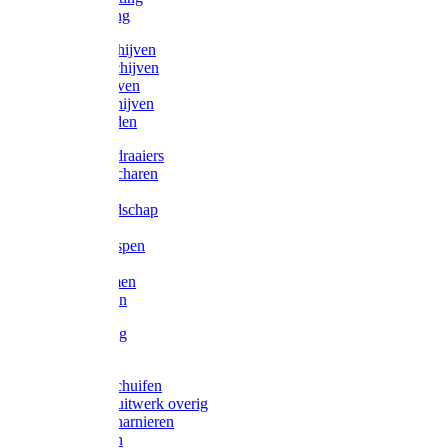
Victorketting
Afbraamschijven
Doorslijpschijven
Lamelschijven
Diamantschijven
Laselektroden
Schroevendraaiers
Tangen / Scharen
Zagen
Meetgereedschap
Beitels
Vijlen / Raspen
Sleutels
Lijmklemmen
Waterpassen
Bouwbeslag
Tuinbeslag
Grendels/schuifen
Hang en sluitwerk overig
Hengen/scharnieren
Scharnieren