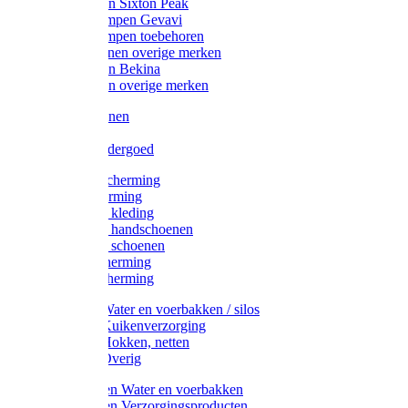
Werklaarzen Sixton Peak
Schoenklompen Gevavi
Schoenklompen toebehoren
Werkschoenen overige merken
Werklaarzen Bekina
Werklaarzen overige merken
Handschoenen
Mutsen
Thermo ondergoed
Gehoorbescherming
Oogbescherming
Disposable kleding
Disposable handschoenen
Disposable schoenen
Mondbescherming
Hoofdbescherming
Pluimvee Water en voerbakken / silos
Pluimvee Kuikenverzorging
Pluimvee Hokken, netten
Pluimvee Overig
Knaagdieren Water en voerbakken
Knaagdieren Verzorgingsproducten