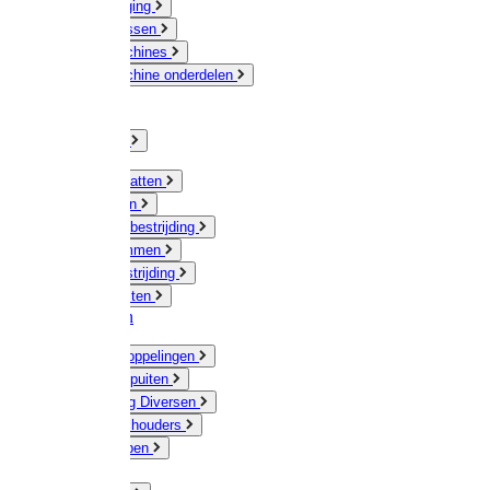
Veeverzorging
Scheermessen
Scheermachines
Scheermachine onderdelen
Huisdieren
Kippen
Verlichting
Muizen / Ratten
Drukspuiten
Ongediertebestrijding
Mollenklemmen
Onkruidbestrijding
Vliegenkasten
Meststoffen
Messing koppelingen
Gieters / Spuiten
Besproeiing Diversen
Slangen & houders
Waterpompen
Tyleen