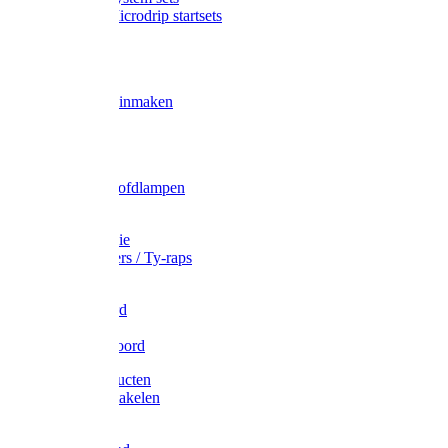
Gardena Microdrip startsets
Vet
Olie
Wecken & inmaken
Tricel
Americol
Zak- & Hoofdlampen
Lampjes
Tape en folie
Kabelbinders / Ty-raps
Bindtouw
Metselkoord
Touw
Elastisch koord
Afdekproducten
Heffen en takelen
Staalkabel