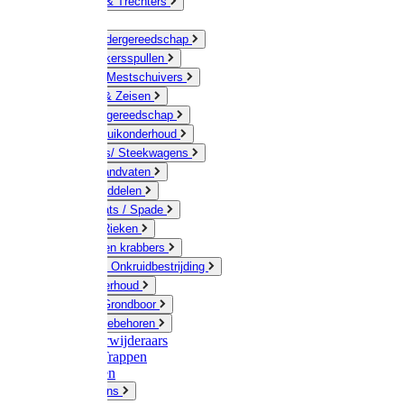
Jerrycans & Trechters
Harken
Hand-/ Kindergereedschap
Stratenmakersspullen
Sneeuw- / Mestschuivers
Baggeren & Zeisen
Elektrisch gereedschap
Boom / Struikonderhoud
Kruiwagens/ Steekwagens
Stelen / Handvaten
Tuinhulpmiddelen
Schop / Bats / Spade
Vorken & Rieken
Cultivator en krabbers
Schoffels / Onkruidbestrijding
Gazononderhoud
Hamers / Grondboor
Sledes / toebehoren
Onkruidverwijderaars
Ladders / Trappen
Werkbanken
Betonmolens