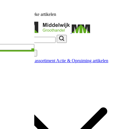
Ruim
17.000
unieke artikelen
Categorieën
Nieuw in ons assortiment
Actie & Opruiming artikelen
Extra