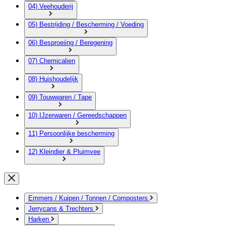
04) Veehouderij
05) Bestrijding / Bescherming / Voeding
06) Besproeiing / Beregening
07) Chemicalien
08) Huishoudelijk
09) Touwwaren / Tape
10) IJzerwaren / Gereedschappen
11) Persoonlijke bescherming
12) Kleindier & Pluimvee
Emmers / Kuipen / Tonnen / Composters
Jerrycans & Trechters
Harken