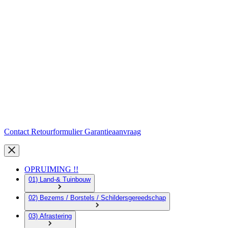
Contact
Retourformulier
Garantieaanvraag
OPRUIMING !!
01) Land-& Tuinbouw
02) Bezems / Borstels / Schildersgereedschap
03) Afrastering