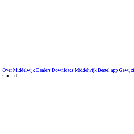
Over Middelwijk
Dealers
Downloads
Middelwijk Bestel-app
Gewijzi
Contact