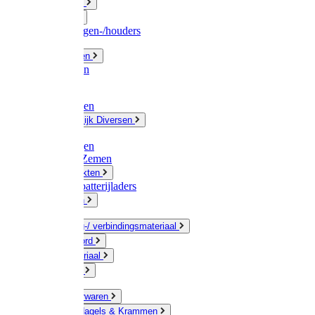
Fittingwerk
Gardena
Slangenwagen-/houders
Olie / Vetten
Chemicalien
Verven
Plasticzakken
Huishoudelijk Diversen
Matten
Zaksluitingen
Sponzen / Zemen
Zeepprodukten
Batterij & batterijladers
Zaklampen
Verpakking-/ verbindingsmateriaal
Touw / Koord
Afdekmateriaal
Staalkabel
Kleine ijzerwaren
Spijkers, Nagels & Krammen