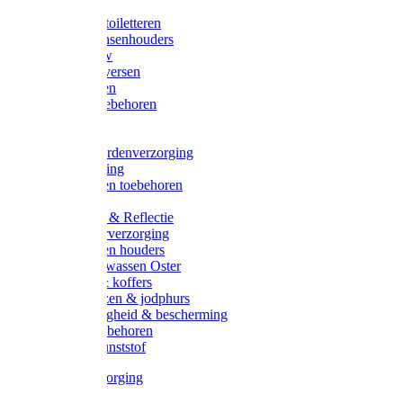
Halsters
Poetsen & toiletteren
Zadel-/Trensenhouders
Halstertouw
Halsters diversen
Hoofdstellen
Zadel & toebehoren
Longeren
Zwepen
Rapide paardenverzorging
Ruiter kleding
Hoofdstellen toebehoren
Dekens
Verlichting & Reflectie
Rapide leerverzorging
Likstenen en houders
Poetsen & wassen Oster
Poetssets & koffers
Ruiter laarzen & jodphurs
Ruiter veiligheid & bescherming
Ruiter - toebehoren
Voerbak kunststof
Klauwverzorging
Diversen