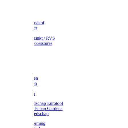
Speciekuip
Emmer kunststof
Schepemmer
Voerton
Emmer verzinkt / RVS
Regenton accessoires
Regenton
Jerrycans
Trechter
Polyharken
Gazonharken
Asfaltharken
Tuinharken
Hooiharken
Handgereedschap Eurotool
Handgereedschap Gardena
Kindergereedschap
Kniebescherming