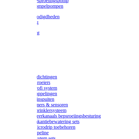
Gardena besproeiingspomp
Gardena dompelpompen
Tyleen benodigdheden
Tyleenslang
Lange bocht
Knie
T-stuk
Sok
Verloop
Nippels
Stop
Gardena afdichtingen
Gardena sproeiers
Gardena Profi system
Gardena koppelingen
Gardena tuinspuiten
Gardena timers & sensoren
Gardena Sprinklersysteem
Gardena meerkanaals bepsroeiingsbesturing
Gardena vakantiebewatering sets
Gardena Microdrip toebehoren
Gardena Pipeline
Gardena System sets