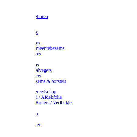
Voorhamer
Hamers
Slede toebehoren
Sledes
Composters
Straatbezems
Stads- / Gemeentebezems
Terrasbezems
Stalbezems
Gootbezems
Kamer-/Zaalvegers
Vloertrekkers
Onkruidbezems & borstels
Schildersgereedschap
Afplakband / Afdekfolie
Kwasten / Rollers / Verfbakjes
Mixers
Afdekfoliën
Messen
Schuurpapier
Luiwagens