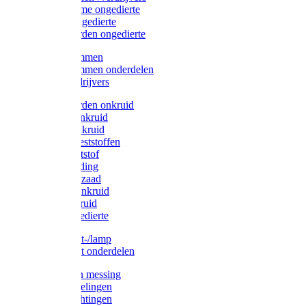
Protect Home ongedierte
Solabiol ongedierte
Protect Garden ongedierte
Mollenklemmen
Mollenklemmen onderdelen
Mollenverdrijvers
Protect Garden onkruid
Diversen onkruid
Solabiol onkruid
Solabiol meststoffen
Pokon meststof
Pokon voeding
Pokon graszaad
Roundup onkruid
Pokon onkruid
Pokon ongedierte
Vliegenkast-/lamp
Vliegenkast onderdelen
Zuigkorven messing
Geka koppelingen
Geka afdichtingen