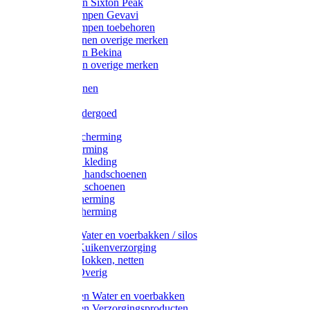
Werklaarzen Sixton Peak
Schoenklompen Gevavi
Schoenklompen toebehoren
Werkschoenen overige merken
Werklaarzen Bekina
Werklaarzen overige merken
Handschoenen
Mutsen
Thermo ondergoed
Gehoorbescherming
Oogbescherming
Disposable kleding
Disposable handschoenen
Disposable schoenen
Mondbescherming
Hoofdbescherming
Pluimvee Water en voerbakken / silos
Pluimvee Kuikenverzorging
Pluimvee Hokken, netten
Pluimvee Overig
Knaagdieren Water en voerbakken
Knaagdieren Verzorgingsproducten