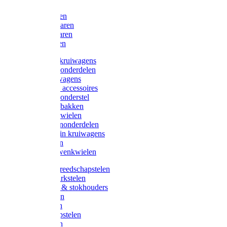
Bijlen
Snoeischaren
Heggenscharen
Takkenscharen
Snoeimessen
Landbouwkruiwagens
Kruiwagenonderdelen
Bouwkruiwagens
Kruiwagen accessoires
Kruiwagenonderstel
Kruiwagenbakken
Kruiwagenwielen
Steekwagenonderdelen
Huis en Tuin kruiwagens
Steekwagen
Bok- en Zwenkwielen
Overige gereedschapstelen
Bezem-/Harkstelen
Handvaten & stokhouders
Hamerstelen
Spadestelen
Graanschopstelen
Schopstelen