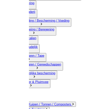
03) Afrastering
04) Veehouderij
05) Bestrijding / Bescherming / Voeding
06) Besproeiing / Beregening
07) Chemicalien
08) Huishoudelijk
09) Touwwaren / Tape
10) IJzerwaren / Gereedschappen
11) Persoonlijke bescherming
12) Kleindier & Pluimvee
Emmers / Kuipen / Tonnen / Composters