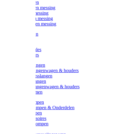
Kogelkranen
Koppelingen messing
Sproeiers messing
Tuinspuiten messing
Slangstukken messing
Handspuiten
Gieters
Kunststoftules
Regenmeters
Overige slangen
Overige slangenwagen & houders
Beregeningsslangen
Gardena slangen
Gardena slangenwagen & houders
Slangklemmen
Leader pompen
Zwengelpompen & Onderdelen
Ebara pompen
Pompaccessoires
Excellent pompen
Kinpumps