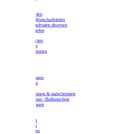
Bijlstelen
Vorkstelen
Gardena stelen
Sneeuw- /Mestschuifstelen
Stelen / Handvaten diversen
Telescoopstelen
Tuin producten
Fruitplukker
Ophangsystemen
Tuinafval
Manden
Spades
Betonschoppen
Schepbatsen
Batsen
Ballastschoppen & stalschoppen
Slijtsrip Graan- /Ballastschop
Graanschoppen
Spitvorken
Hooivorken
Mestvorken
Bietenvorken