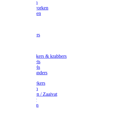
Maisvorken
Aardappelvorken
Vijgenvorken
Strohaak
Cultivators
Tuinkrabbers
Hakken
Schoffels
Onkruidstekers & krabbers
Hartschoffels
Ruitschoffels
Onkruidbranders
Graskantstekers
Verticuteren
Strooiwagen / Zaaivat
Grasmaaier
Grasscharen
Gazonrol
Trimmer
Grondboor
Tuinhamer