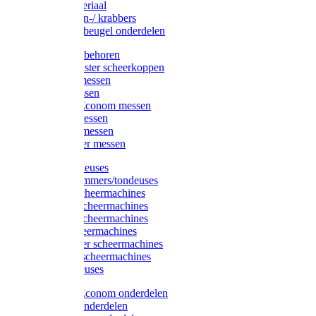
Injectiemateriaal
Hoefmessen-/ krabbers
Hoefbekapbeugel onderdelen
Messen toebehoren
Moser & Oster scheerkoppen
Hauptner messen
Liscop messen
Aesculap/Econom messen
Heiniger messen
Constanta messen
FarmClipper messen
Moser tondeuses
Overige trimmers/tondeuses
Heiniger scheermachines
Hauptner scheermachines
Aesculap scheermachines
Liscop scheermachines
FarmClipper scheermachines
Constanta scheermachines
Wahl tondeuses
Aesculap/Econom onderdelen
Hauptner onderdelen