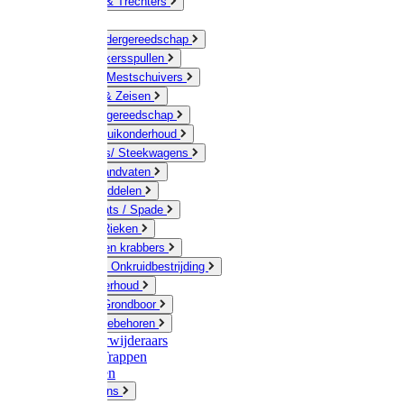
Jerrycans & Trechters
Harken
Hand-/ Kindergereedschap
Stratenmakersspullen
Sneeuw- / Mestschuivers
Baggeren & Zeisen
Elektrisch gereedschap
Boom / Struikonderhoud
Kruiwagens/ Steekwagens
Stelen / Handvaten
Tuinhulpmiddelen
Schop / Bats / Spade
Vorken & Rieken
Cultivator en krabbers
Schoffels / Onkruidbestrijding
Gazononderhoud
Hamers / Grondboor
Sledes / toebehoren
Onkruidverwijderaars
Ladders / Trappen
Werkbanken
Betonmolens