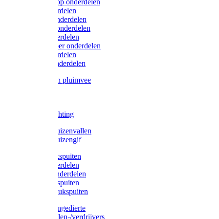
Lister/Liscop onderdelen
Eider onderdelen
Heiniger onderdelen
Constanta onderdelen
Moser onderdelen
Farm Clipper onderdelen
Oster onderdelen
TailWell onderdelen
Voerbakken pluimvee
Katten
Honden
LED verlichting
Ratten / Muizenvallen
Ratten / Muizengif
Gloria drukspuiten
Gloria onderdelen
Gardena onderdelen
Dario drukspuiten
Gardena drukspuiten
Diversen ongedierte
Insectenvallen-/verdrijvers