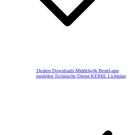
Over Middelwijk
Dealers
Downloads
Middelwijk Bestel-app
Gewijzigde openingstijden
Technische Dienst
KERBL Lichtplan
Aanvraag
Contact