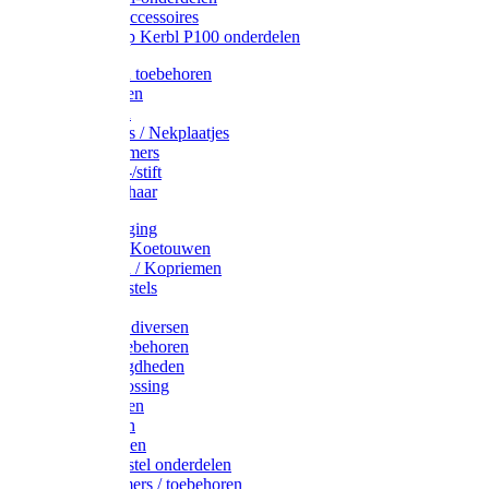
Drinkbak accessoires
Weidepomp Kerbl P100 onderdelen
Oormerken toebehoren
Enkelbanden
Oormerken
Halsplaatjes / Nekplaatjes
Kokernummers
Merkspray-/stift
Veemerkschaar
Uierverzorging
Halsters & Koetouwen
Halsriemen / Kopriemen
Koerugborstels
Koeliften
Koe / Stier diversen
Melkers toebehoren
Stalbenodigdheden
Kalververlossing
Stierenringen
Onthoornen
Kalverflessen
Koerugborstel onderdelen
Kalveremmers / toebehoren