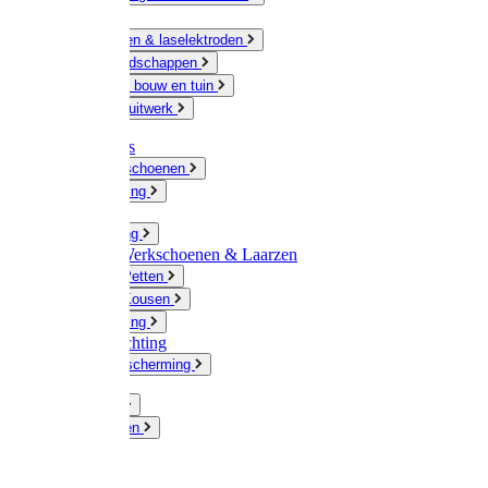
Ketting
Slijpschijven & laselektroden
Handgereedschappen
IJzerwaren bouw en tuin
Hang en sluitwerk
Disposables
Werkhandschoenen
Regenkleding
Klompen
Werkkleding
Wandel-/ Werkschoenen & Laarzen
Hoeden / Petten
Sokken / Kousen
Winterkleding
Winkelinrichting
Gelaatsbescherming
Pluimvee
Knaagdieren
Hond
Kat