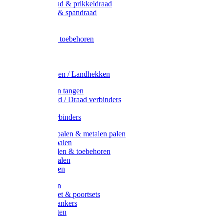
Metaal draad & prikkeldraad
Binddraad & spandraad
Gaas
Lint
Afrasternet toebehoren
Draad
Afrasternet
Koord
Weidehekken / Landhekken
Spanners en tangen
Lint / Koord / Draad verbinders
Haspels
Litzclip verbinders
Recycling palen & metalen palen
Kunststof palen
T-Post t-palen & toebehoren
Glasfiber palen
Houten palen
Poortgrepen
Doorgangset & poortsets
Poortgreepankers
Weidepoorten