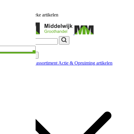
Ruim
17.000
unieke artikelen
Categorieën
Nieuw in ons assortiment
Actie & Opruiming artikelen
Extra