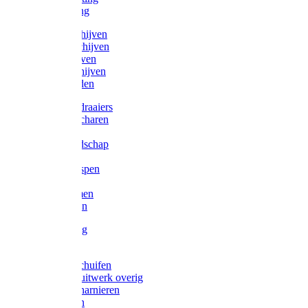
Victorketting
Afbraamschijven
Doorslijpschijven
Lamelschijven
Diamantschijven
Laselektroden
Schroevendraaiers
Tangen / Scharen
Zagen
Meetgereedschap
Beitels
Vijlen / Raspen
Sleutels
Lijmklemmen
Waterpassen
Bouwbeslag
Tuinbeslag
Grendels/schuifen
Hang en sluitwerk overig
Hengen/scharnieren
Scharnieren