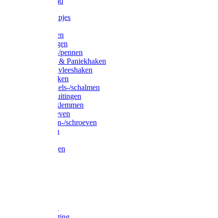
Waslijndraad
Simplexknipjes
Wervels
Sleutelringen
Gelaste ringen
Borgveren-/pennen
Musketons & Paniekhaken
S-haken & vleeshaken
Karabijnhaken
Noodschakels-/schalmen
Harp-/D-sluitingen
Staaldraadklemmen
Spanschroeven
Ringmoeren-/schroeven
Puntkousen
U-beugels
Aanlegringen
Lasthaken
Nagels
Krammen
Spijkers
Voetketting
Scheepsketting