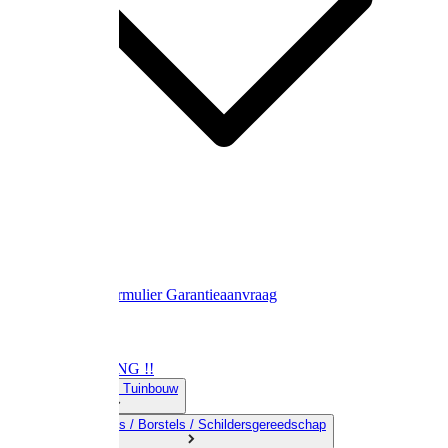
Contact
Retourformulier
Garantieaanvraag
OPRUIMING !!
01) Land-& Tuinbouw
02) Bezems / Borstels / Schildersgereedschap