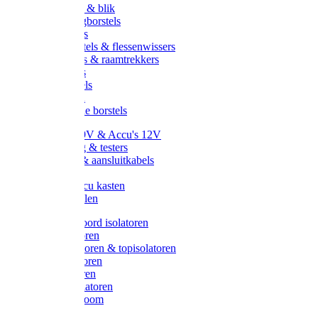
Handveger & blik
Voetenveegborstels
Handvegers
Afwasborstels & flessenwissers
Wasborstels & raamtrekkers
Tonborstels
Werkborstels
Ragebollen
Hygienische borstels
Batterijen 9V & Accu's 12V
Beveiliging & testers
Kabelsets & aansluitkabels
Aarding
Metalen accu kasten
Zonnepanelen
Draad & koord isolatoren
Ringisolatoren
Extra isolatoren & topisolatoren
Hoekisolatoren
Lintisolatoren
Afstandisolatoren
Isolatorenboom