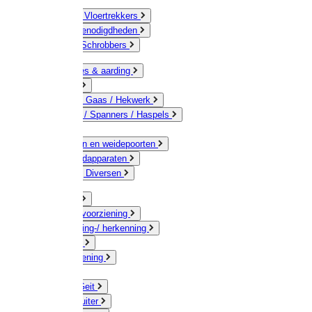
Bezems & Vloertrekkers
Schildersbenodigdheden
Borstels / Schrobbers
Accessoires & aarding
Isolatoren
Geleiders / Gaas / Hekwerk
Verbinders / Spanners / Haspels
Palen
Doorgangen en weidepoorten
Schrikdraadapparaten
Afrastering Diversen
Erf & Stal
Drinkwatervoorziening
Veemarkering-/ herkenning
Koe / Stier
Voervoorziening
Varken
Schaap / Geit
Paard & Ruiter