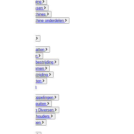
Veeverzorging
Scheermessen
Scheermachines
Scheermachine onderdelen
Huisdieren
Kippen
Verlichting
Muizen / Ratten
Drukspuiten
Ongediertebestrijding
Mollenklemmen
Onkruidbestrijding
Vliegenkasten
Meststoffen
Messing koppelingen
Gieters / Spuiten
Besproeiing Diversen
Slangen & houders
Waterpompen
Tyleen