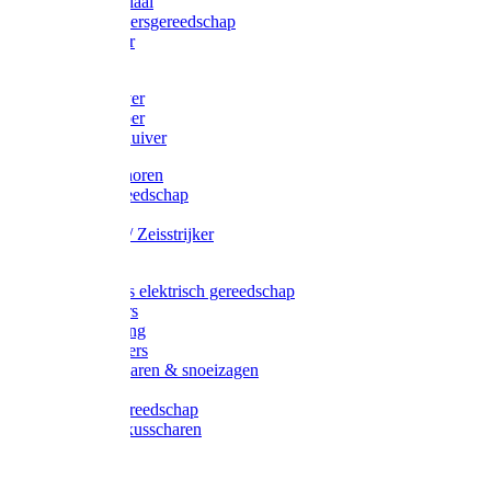
Afzetmateriaal
Stratenmakersgereedschap
Straathamer
Koevoeten
Mestschuiver
Mestschraper
Sneeuwschuiver
Zeis toebehoren
Baggergereedschap
Zeisen
Wetstenen / Zeisstrijker
Zeisboom
Accessoires elektrisch gereedschap
Grasmaaiers
Tuinreiniging
Robotmaaiers
Heggenscharen & snoeizagen
Trimmers
Klussen gereedschap
Gras & buxusscharen
Snoeizaag
Boomband