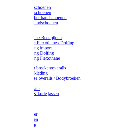
Latex handschoenen
Leren handschoenen
PVC / Rubber handschoenen
Katoenen handschoenen
Display
Plukmouwen / Beenpijpen
Reparatieset Flexothane / Dolfing
Regenkleding import
Regenkleding Dolfing
Regenkleding Flexothane
Toebehoren broeken/overalls
Signalisatiekleding
Amerikaanse overalls / Bodybroeken
Overalls
Kinderoveralls
Stofjassen & korte jassen
Werktruien
T-shirts
Werkjassen
Bodywarmer
Werkbroeken
Zaagkleding