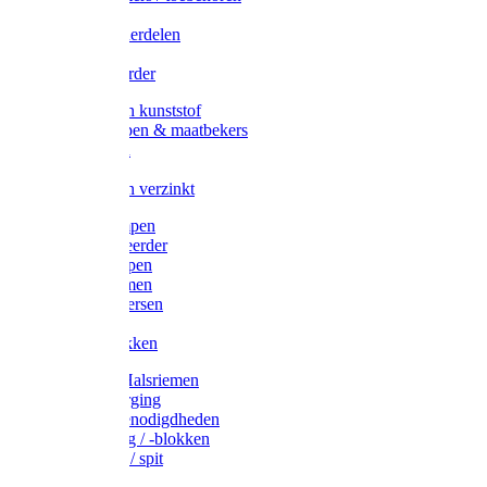
Veedrijvers
Koelift onderdelen
Antizuig
Uieronthaarder
Voerbakken kunststof
Voerscheppen & maatbekers
Hooiruiven
Hooinetten
Voerbakken verzinkt
Warmtelampen
Staartcoupeerder
Biggenkappen
Neuskrammen
Varken diversen
Zeugeband
Varkensbakken
Halsters / Halsriemen
Hoefverzorging
Lammer benodigdheden
Ramdektuig / -blokken
Vastzetpen / spit