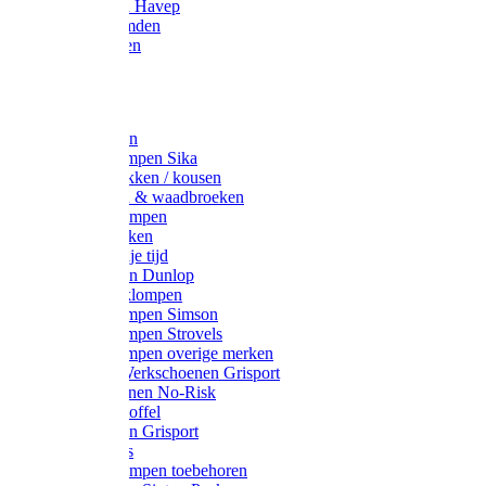
Werkjassen Havep
Thermohemden
Overhemden
Hoeden
Petten
Werksokken
Schoenklompen Sika
Thermo sokken / kousen
Lieslaarzen & waadbroeken
Houten klompen
Wandelsokken
Laarzen vrije tijd
Werklaarzen Dunlop
Kunststof klompen
Schoenklompen Simson
Schoenklompen Strovels
Schoenklompen overige merken
Wandel-/ Werkschoenen Grisport
Werkschoenen No-Risk
Klomppantoffel
Werklaarzen Grisport
Accessoires
Houten klompen toebehoren