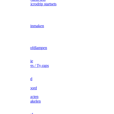
Gardena Microdrip startsets
Vet
Olie
Wecken & inmaken
Tricel
Americol
Zak- & Hoofdlampen
Lampjes
Tape en folie
Kabelbinders / Ty-raps
Bindtouw
Metselkoord
Touw
Elastisch koord
Afdekproducten
Heffen en takelen
Staalkabel