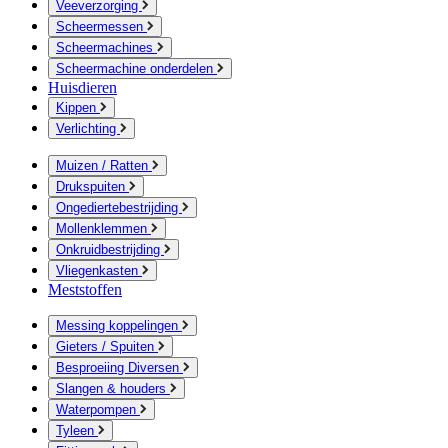
Veeverzorging
Scheermessen
Scheermachines
Scheermachine onderdelen
Huisdieren
Kippen
Verlichting
Muizen / Ratten
Drukspuiten
Ongediertebestrijding
Mollenklemmen
Onkruidbestrijding
Vliegenkasten
Meststoffen
Messing koppelingen
Gieters / Spuiten
Besproeiing Diversen
Slangen & houders
Waterpompen
Tyleen