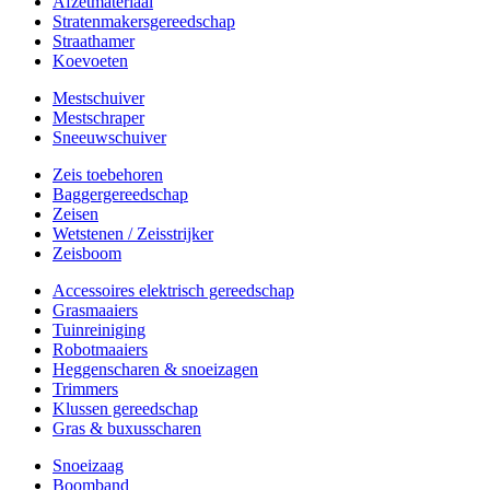
Afzetmateriaal
Stratenmakersgereedschap
Straathamer
Koevoeten
Mestschuiver
Mestschraper
Sneeuwschuiver
Zeis toebehoren
Baggergereedschap
Zeisen
Wetstenen / Zeisstrijker
Zeisboom
Accessoires elektrisch gereedschap
Grasmaaiers
Tuinreiniging
Robotmaaiers
Heggenscharen & snoeizagen
Trimmers
Klussen gereedschap
Gras & buxusscharen
Snoeizaag
Boomband