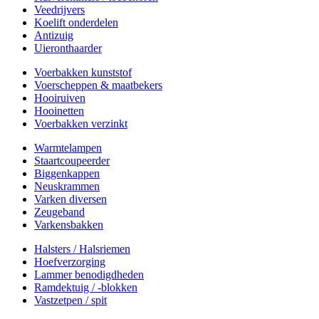
Veedrijvers
Koelift onderdelen
Antizuig
Uieronthaarder
Voerbakken kunststof
Voerscheppen & maatbekers
Hooiruiven
Hooinetten
Voerbakken verzinkt
Warmtelampen
Staartcoupeerder
Biggenkappen
Neuskrammen
Varken diversen
Zeugeband
Varkensbakken
Halsters / Halsriemen
Hoefverzorging
Lammer benodigdheden
Ramdektuig / -blokken
Vastzetpen / spit