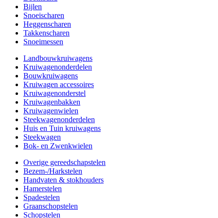
Bijlen
Snoeischaren
Heggenscharen
Takkenscharen
Snoeimessen
Landbouwkruiwagens
Kruiwagenonderdelen
Bouwkruiwagens
Kruiwagen accessoires
Kruiwagenonderstel
Kruiwagenbakken
Kruiwagenwielen
Steekwagenonderdelen
Huis en Tuin kruiwagens
Steekwagen
Bok- en Zwenkwielen
Overige gereedschapstelen
Bezem-/Harkstelen
Handvaten & stokhouders
Hamerstelen
Spadestelen
Graanschopstelen
Schopstelen