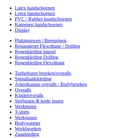
Latex handschoenen
Leren handschoenen
PVC / Rubber handschoenen
Katoenen handschoenen
Display
Plukmouwen / Beenpijpen
Reparatieset Flexothane / Dolfing
Regenkleding import
Regenkleding Dolfing
Regenkleding Flexothane
Toebehoren broeken/overalls
Signalisatiekleding
Amerikaanse overalls / Bodybroeken
Overalls
Kinderoveralls
Stofjassen & korte jassen
Werktruien
T-shirts
Werkjassen
Bodywarmer
Werkbroeken
Zaagkleding