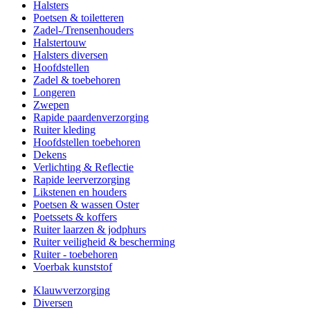
Halsters
Poetsen & toiletteren
Zadel-/Trensenhouders
Halstertouw
Halsters diversen
Hoofdstellen
Zadel & toebehoren
Longeren
Zwepen
Rapide paardenverzorging
Ruiter kleding
Hoofdstellen toebehoren
Dekens
Verlichting & Reflectie
Rapide leerverzorging
Likstenen en houders
Poetsen & wassen Oster
Poetssets & koffers
Ruiter laarzen & jodphurs
Ruiter veiligheid & bescherming
Ruiter - toebehoren
Voerbak kunststof
Klauwverzorging
Diversen