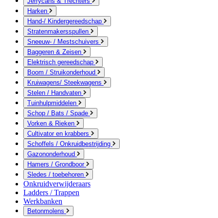
Jerrycans & Trechters
Harken
Hand-/ Kindergereedschap
Stratenmakersspullen
Sneeuw- / Mestschuivers
Baggeren & Zeisen
Elektrisch gereedschap
Boom / Struikonderhoud
Kruiwagens/ Steekwagens
Stelen / Handvaten
Tuinhulpmiddelen
Schop / Bats / Spade
Vorken & Rieken
Cultivator en krabbers
Schoffels / Onkruidbestrijding
Gazononderhoud
Hamers / Grondboor
Sledes / toebehoren
Onkruidverwijderaars
Ladders / Trappen
Werkbanken
Betonmolens