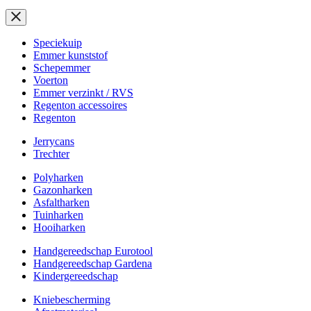
Speciekuip
Emmer kunststof
Schepemmer
Voerton
Emmer verzinkt / RVS
Regenton accessoires
Regenton
Jerrycans
Trechter
Polyharken
Gazonharken
Asfaltharken
Tuinharken
Hooiharken
Handgereedschap Eurotool
Handgereedschap Gardena
Kindergereedschap
Kniebescherming