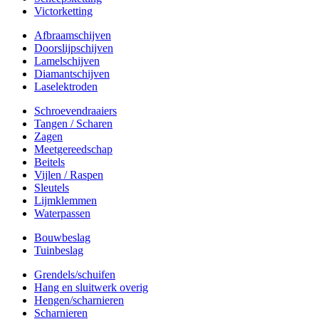
Victorketting
Afbraamschijven
Doorslijpschijven
Lamelschijven
Diamantschijven
Laselektroden
Schroevendraaiers
Tangen / Scharen
Zagen
Meetgereedschap
Beitels
Vijlen / Raspen
Sleutels
Lijmklemmen
Waterpassen
Bouwbeslag
Tuinbeslag
Grendels/schuifen
Hang en sluitwerk overig
Hengen/scharnieren
Scharnieren