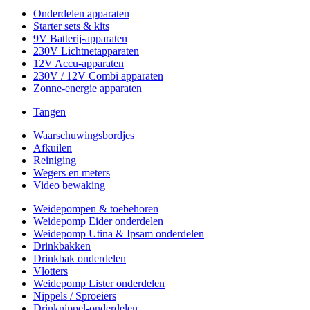
Onderdelen apparaten
Starter sets & kits
9V Batterij-apparaten
230V Lichtnetapparaten
12V Accu-apparaten
230V / 12V Combi apparaten
Zonne-energie apparaten
Tangen
Waarschuwingsbordjes
Afkuilen
Reiniging
Wegers en meters
Video bewaking
Weidepompen & toebehoren
Weidepomp Eider onderdelen
Weidepomp Utina & Ipsam onderdelen
Drinkbakken
Drinkbak onderdelen
Vlotters
Weidepomp Lister onderdelen
Nippels / Sproeiers
Drinknippel-onderdelen