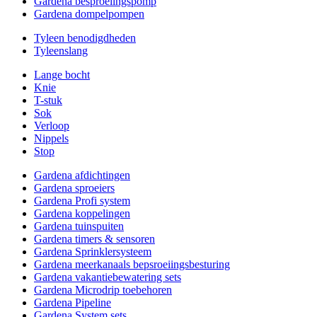
Gardena besproeiingspomp
Gardena dompelpompen
Tyleen benodigdheden
Tyleenslang
Lange bocht
Knie
T-stuk
Sok
Verloop
Nippels
Stop
Gardena afdichtingen
Gardena sproeiers
Gardena Profi system
Gardena koppelingen
Gardena tuinspuiten
Gardena timers & sensoren
Gardena Sprinklersysteem
Gardena meerkanaals bepsroeiingsbesturing
Gardena vakantiebewatering sets
Gardena Microdrip toebehoren
Gardena Pipeline
Gardena System sets