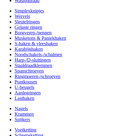
Waslijndraad
Simplexknipjes
Wervels
Sleutelringen
Gelaste ringen
Borgveren-/pennen
Musketons & Paniekhaken
S-haken & vleeshaken
Karabijnhaken
Noodschakels-/schalmen
Harp-/D-sluitingen
Staaldraadklemmen
Spanschroeven
Ringmoeren-/schroeven
Puntkousen
U-beugels
Aanlegringen
Lasthaken
Nagels
Krammen
Spijkers
Voetketting
Scheepsketting