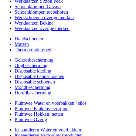
Werklaarzen Sixton Peak
Schoenklompen Gevavi
Schoenklompen toebehoren
Werkschoenen overige merken
Werklaarzen Bekina
Werklaarzen overige merken
Handschoenen
Mutsen
Thermo ondergoed
Gehoorbescherming
Oogbescherming
Disposable kleding
Disposable handschoenen
Disposable schoenen
Mondbescherming
Hoofdbescherming
Pluimvee Water en voerbakken / silos
Pluimvee Kuikenverzorging
Pluimvee Hokken, netten
Pluimvee Overig
Knaagdieren Water en voerbakken
Knaagdieren Verzorgingsproducten