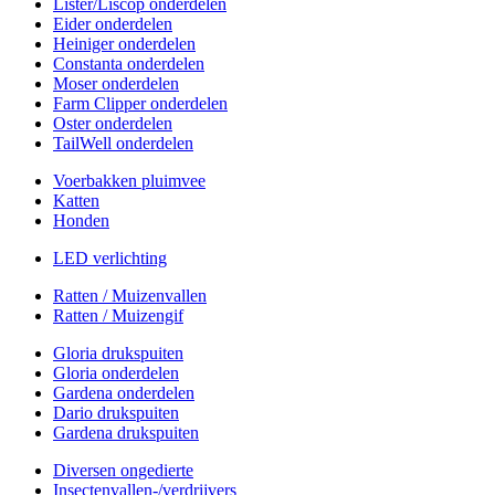
Lister/Liscop onderdelen
Eider onderdelen
Heiniger onderdelen
Constanta onderdelen
Moser onderdelen
Farm Clipper onderdelen
Oster onderdelen
TailWell onderdelen
Voerbakken pluimvee
Katten
Honden
LED verlichting
Ratten / Muizenvallen
Ratten / Muizengif
Gloria drukspuiten
Gloria onderdelen
Gardena onderdelen
Dario drukspuiten
Gardena drukspuiten
Diversen ongedierte
Insectenvallen-/verdrijvers