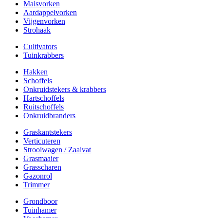
Maisvorken
Aardappelvorken
Vijgenvorken
Strohaak
Cultivators
Tuinkrabbers
Hakken
Schoffels
Onkruidstekers & krabbers
Hartschoffels
Ruitschoffels
Onkruidbranders
Graskantstekers
Verticuteren
Strooiwagen / Zaaivat
Grasmaaier
Grasscharen
Gazonrol
Trimmer
Grondboor
Tuinhamer