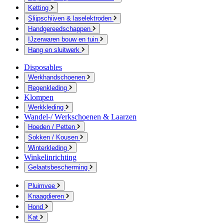
Ketting
Slijpschijven & laselektroden
Handgereedschappen
IJzerwaren bouw en tuin
Hang en sluitwerk
Disposables
Werkhandschoenen
Regenkleding
Klompen
Werkkleding
Wandel-/ Werkschoenen & Laarzen
Hoeden / Petten
Sokken / Kousen
Winterkleding
Winkelinrichting
Gelaatsbescherming
Pluimvee
Knaagdieren
Hond
Kat