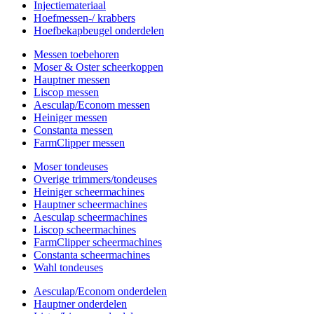
Injectiemateriaal
Hoefmessen-/ krabbers
Hoefbekapbeugel onderdelen
Messen toebehoren
Moser & Oster scheerkoppen
Hauptner messen
Liscop messen
Aesculap/Econom messen
Heiniger messen
Constanta messen
FarmClipper messen
Moser tondeuses
Overige trimmers/tondeuses
Heiniger scheermachines
Hauptner scheermachines
Aesculap scheermachines
Liscop scheermachines
FarmClipper scheermachines
Constanta scheermachines
Wahl tondeuses
Aesculap/Econom onderdelen
Hauptner onderdelen