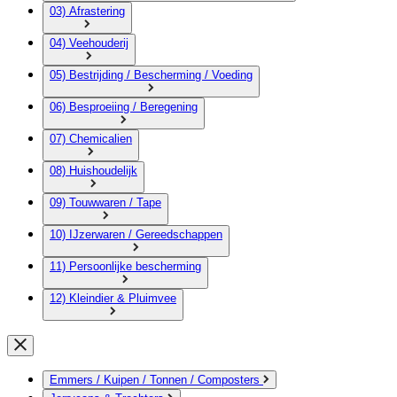
03) Afrastering
04) Veehouderij
05) Bestrijding / Bescherming / Voeding
06) Besproeiing / Beregening
07) Chemicalien
08) Huishoudelijk
09) Touwwaren / Tape
10) IJzerwaren / Gereedschappen
11) Persoonlijke bescherming
12) Kleindier & Pluimvee
Emmers / Kuipen / Tonnen / Composters