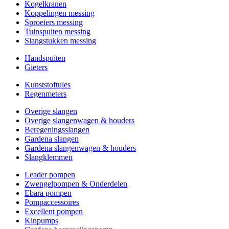
Kogelkranen
Koppelingen messing
Sproeiers messing
Tuinspuiten messing
Slangstukken messing
Handspuiten
Gieters
Kunststoftules
Regenmeters
Overige slangen
Overige slangenwagen & houders
Beregeningsslangen
Gardena slangen
Gardena slangenwagen & houders
Slangklemmen
Leader pompen
Zwengelpompen & Onderdelen
Ebara pompen
Pompaccessoires
Excellent pompen
Kinpumps