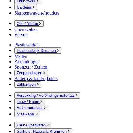
Fittingwerk
Gardena
Slangenwagen-/houders
Olie / Vetten
Chemicalien
Verven
Plasticzakken
Huishoudelijk Diversen
Matten
Zaksluitingen
Sponzen / Zemen
Zeepprodukten
Batterij & batterijladers
Zaklampen
Verpakking-/ verbindingsmateriaal
Touw / Koord
Afdekmateriaal
Staalkabel
Kleine ijzerwaren
Spijkers, Nagels & Krammen