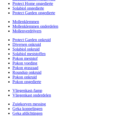
Protect Home ongedierte
Solabiol ongedierte
Protect Garden ongedierte
Mollenklemmen
Mollenklemmen onderdelen
Mollenverdrijvers
Protect Garden onkruid
Diversen onkruid
Solabiol onkruid
Solabiol meststoffen
Pokon meststof
Pokon voeding
Pokon graszaad
Roundup onkruid
Pokon onkruid
Pokon ongedierte
Vliegenkast-/lamp
Vliegenkast onderdelen
Zuigkorven messing
Geka koppelingen
Geka afdichtingen