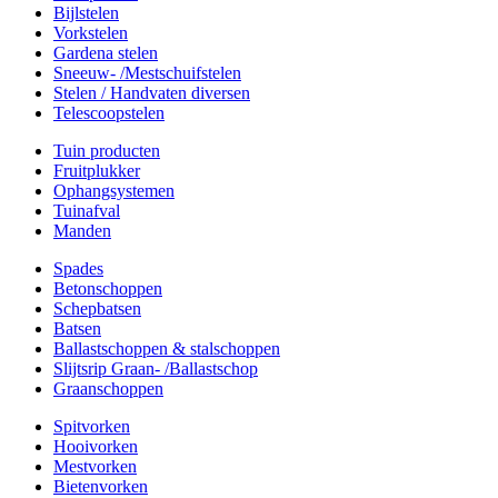
Bijlstelen
Vorkstelen
Gardena stelen
Sneeuw- /Mestschuifstelen
Stelen / Handvaten diversen
Telescoopstelen
Tuin producten
Fruitplukker
Ophangsystemen
Tuinafval
Manden
Spades
Betonschoppen
Schepbatsen
Batsen
Ballastschoppen & stalschoppen
Slijtsrip Graan- /Ballastschop
Graanschoppen
Spitvorken
Hooivorken
Mestvorken
Bietenvorken