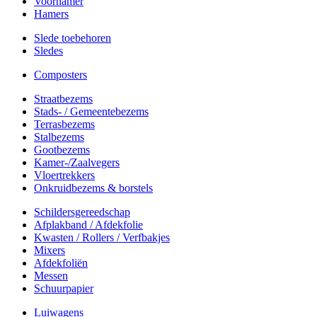
Voorhamer
Hamers
Slede toebehoren
Sledes
Composters
Straatbezems
Stads- / Gemeentebezems
Terrasbezems
Stalbezems
Gootbezems
Kamer-/Zaalvegers
Vloertrekkers
Onkruidbezems & borstels
Schildersgereedschap
Afplakband / Afdekfolie
Kwasten / Rollers / Verfbakjes
Mixers
Afdekfoliën
Messen
Schuurpapier
Luiwagens