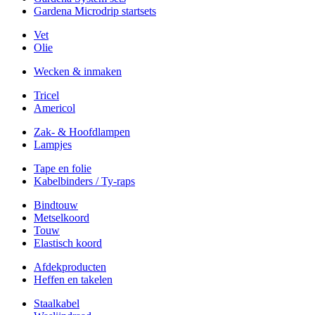
Gardena Microdrip startsets
Vet
Olie
Wecken & inmaken
Tricel
Americol
Zak- & Hoofdlampen
Lampjes
Tape en folie
Kabelbinders / Ty-raps
Bindtouw
Metselkoord
Touw
Elastisch koord
Afdekproducten
Heffen en takelen
Staalkabel