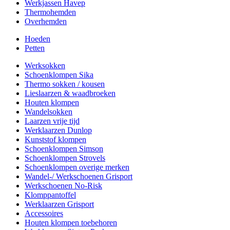
Werkjassen Havep
Thermohemden
Overhemden
Hoeden
Petten
Werksokken
Schoenklompen Sika
Thermo sokken / kousen
Lieslaarzen & waadbroeken
Houten klompen
Wandelsokken
Laarzen vrije tijd
Werklaarzen Dunlop
Kunststof klompen
Schoenklompen Simson
Schoenklompen Strovels
Schoenklompen overige merken
Wandel-/ Werkschoenen Grisport
Werkschoenen No-Risk
Klomppantoffel
Werklaarzen Grisport
Accessoires
Houten klompen toebehoren