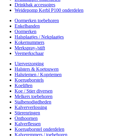
Drinkbak accessoires
Weidepomp Kerbl P100 onderdelen
Oormerken toebehoren
Enkelbanden
Oormerken
Halsplaatjes / Nekplaatjes
Kokernummers
Merkspray-/stift
Veemerkschaar
Uierverzorging
Halsters & Koetouwen
Halsriemen / Kopriemen
Koerugborstels
Koeliften
Koe / Stier diversen
Melkers toebehoren
Stalbenodigdheden
Kalververlossing
Stierenringen
Onthoornen
Kalverflessen
Koerugborstel onderdelen
Kalveremmers / toebehoren