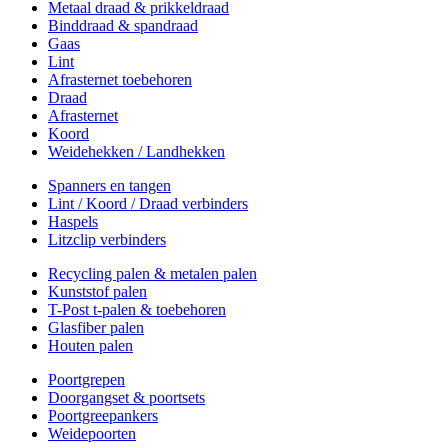
Metaal draad & prikkeldraad
Binddraad & spandraad
Gaas
Lint
Afrasternet toebehoren
Draad
Afrasternet
Koord
Weidehekken / Landhekken
Spanners en tangen
Lint / Koord / Draad verbinders
Haspels
Litzclip verbinders
Recycling palen & metalen palen
Kunststof palen
T-Post t-palen & toebehoren
Glasfiber palen
Houten palen
Poortgrepen
Doorgangset & poortsets
Poortgreepankers
Weidepoorten