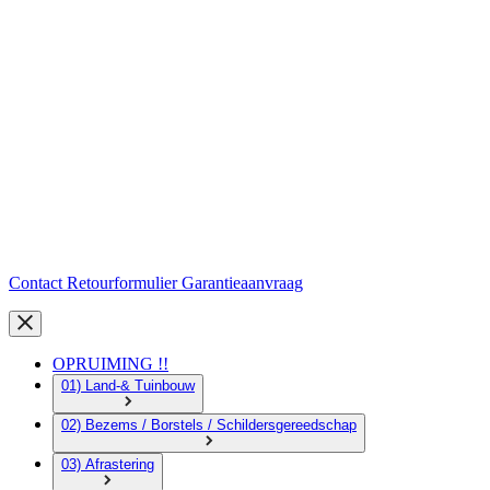
Contact
Retourformulier
Garantieaanvraag
OPRUIMING !!
01) Land-& Tuinbouw
02) Bezems / Borstels / Schildersgereedschap
03) Afrastering