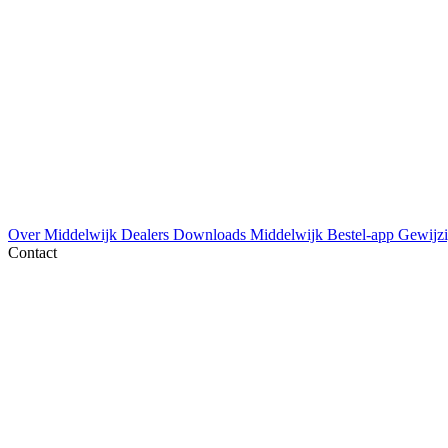
Over Middelwijk
Dealers
Downloads
Middelwijk Bestel-app
Gewijzi
Contact