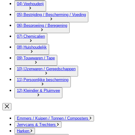
04) Veehouderij
05) Bestrijding / Bescherming / Voeding
06) Besproeiing / Beregening
07) Chemicalien
08) Huishoudelijk
09) Touwwaren / Tape
10) IJzerwaren / Gereedschappen
11) Persoonlijke bescherming
12) Kleindier & Pluimvee
Emmers / Kuipen / Tonnen / Composters
Jerrycans & Trechters
Harken