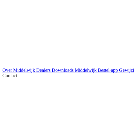
Over Middelwijk
Dealers
Downloads
Middelwijk Bestel-app
Gewijzi
Contact