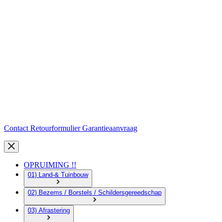
Contact
Retourformulier
Garantieaanvraag
OPRUIMING !!
01) Land-& Tuinbouw
02) Bezems / Borstels / Schildersgereedschap
03) Afrastering