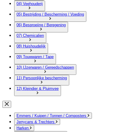
04) Veehouderij
05) Bestrijding / Bescherming / Voeding
06) Besproeiing / Beregening
07) Chemicalien
08) Huishoudelijk
09) Touwwaren / Tape
10) IJzerwaren / Gereedschappen
11) Persoonlijke bescherming
12) Kleindier & Pluimvee
Emmers / Kuipen / Tonnen / Composters
Jerrycans & Trechters
Harken