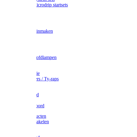
Gardena Microdrip startsets
Vet
Olie
Wecken & inmaken
Tricel
Americol
Zak- & Hoofdlampen
Lampjes
Tape en folie
Kabelbinders / Ty-raps
Bindtouw
Metselkoord
Touw
Elastisch koord
Afdekproducten
Heffen en takelen
Staalkabel