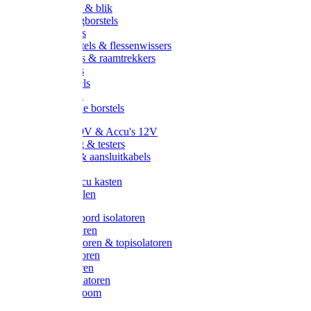
Handveger & blik
Voetenveegborstels
Handvegers
Afwasborstels & flessenwissers
Wasborstels & raamtrekkers
Tonborstels
Werkborstels
Ragebollen
Hygienische borstels
Batterijen 9V & Accu's 12V
Beveiliging & testers
Kabelsets & aansluitkabels
Aarding
Metalen accu kasten
Zonnepanelen
Draad & koord isolatoren
Ringisolatoren
Extra isolatoren & topisolatoren
Hoekisolatoren
Lintisolatoren
Afstandisolatoren
Isolatorenboom