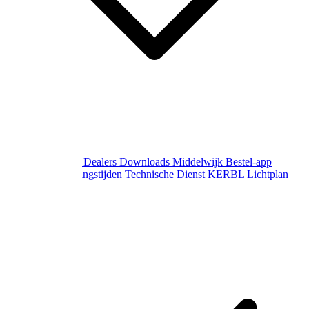
Over Middelwijk
Dealers
Downloads
Middelwijk Bestel-app
Gewijzigde openingstijden
Technische Dienst
KERBL Lichtplan
Aanvraag
Contact