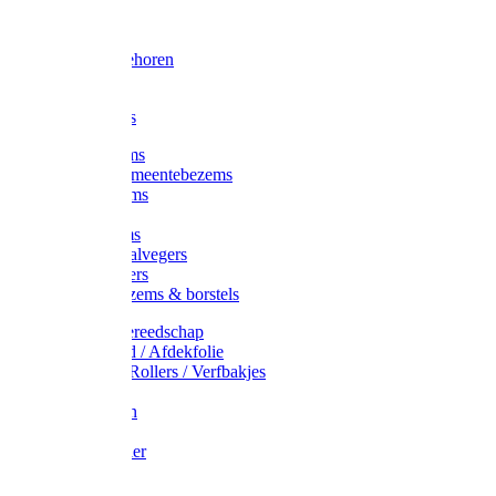
Voorhamer
Hamers
Slede toebehoren
Sledes
Composters
Straatbezems
Stads- / Gemeentebezems
Terrasbezems
Stalbezems
Gootbezems
Kamer-/Zaalvegers
Vloertrekkers
Onkruidbezems & borstels
Schildersgereedschap
Afplakband / Afdekfolie
Kwasten / Rollers / Verfbakjes
Mixers
Afdekfoliën
Messen
Schuurpapier
Luiwagens