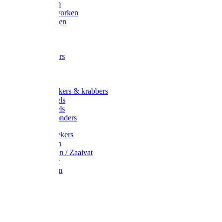
Maisvorken
Aardappelvorken
Vijgenvorken
Strohaak
Cultivators
Tuinkrabbers
Hakken
Schoffels
Onkruidstekers & krabbers
Hartschoffels
Ruitschoffels
Onkruidbranders
Graskantstekers
Verticuteren
Strooiwagen / Zaaivat
Grasmaaier
Grasscharen
Gazonrol
Trimmer
Grondboor
Tuinhamer