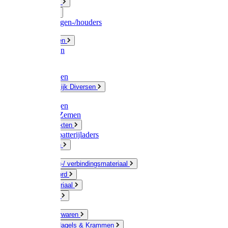
Fittingwerk
Gardena
Slangenwagen-/houders
Olie / Vetten
Chemicalien
Verven
Plasticzakken
Huishoudelijk Diversen
Matten
Zaksluitingen
Sponzen / Zemen
Zeepprodukten
Batterij & batterijladers
Zaklampen
Verpakking-/ verbindingsmateriaal
Touw / Koord
Afdekmateriaal
Staalkabel
Kleine ijzerwaren
Spijkers, Nagels & Krammen