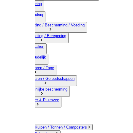
03) Afrastering
04) Veehouderij
05) Bestrijding / Bescherming / Voeding
06) Besproeiing / Beregening
07) Chemicalien
08) Huishoudelijk
09) Touwwaren / Tape
10) IJzerwaren / Gereedschappen
11) Persoonlijke bescherming
12) Kleindier & Pluimvee
Emmers / Kuipen / Tonnen / Composters