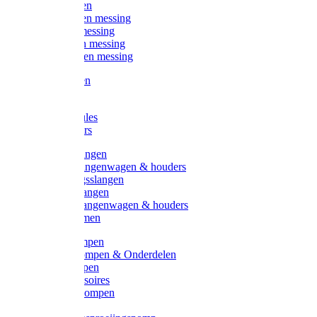
Kogelkranen
Koppelingen messing
Sproeiers messing
Tuinspuiten messing
Slangstukken messing
Handspuiten
Gieters
Kunststoftules
Regenmeters
Overige slangen
Overige slangenwagen & houders
Beregeningsslangen
Gardena slangen
Gardena slangenwagen & houders
Slangklemmen
Leader pompen
Zwengelpompen & Onderdelen
Ebara pompen
Pompaccessoires
Excellent pompen
Kinpumps