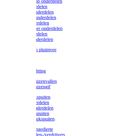
Lister/Liscop onderdelen
Eider onderdelen
Heiniger onderdelen
Constanta onderdelen
Moser onderdelen
Farm Clipper onderdelen
Oster onderdelen
TailWell onderdelen
Voerbakken pluimvee
Katten
Honden
LED verlichting
Ratten / Muizenvallen
Ratten / Muizengif
Gloria drukspuiten
Gloria onderdelen
Gardena onderdelen
Dario drukspuiten
Gardena drukspuiten
Diversen ongedierte
Insectenvallen-/verdrijvers