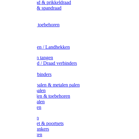
Metaal draad & prikkeldraad
Binddraad & spandraad
Gaas
Lint
Afrasternet toebehoren
Draad
Afrasternet
Koord
Weidehekken / Landhekken
Spanners en tangen
Lint / Koord / Draad verbinders
Haspels
Litzclip verbinders
Recycling palen & metalen palen
Kunststof palen
T-Post t-palen & toebehoren
Glasfiber palen
Houten palen
Poortgrepen
Doorgangset & poortsets
Poortgreepankers
Weidepoorten