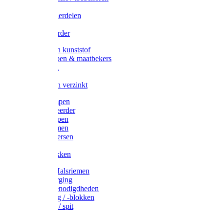
Veedrijvers
Koelift onderdelen
Antizuig
Uieronthaarder
Voerbakken kunststof
Voerscheppen & maatbekers
Hooiruiven
Hooinetten
Voerbakken verzinkt
Warmtelampen
Staartcoupeerder
Biggenkappen
Neuskrammen
Varken diversen
Zeugeband
Varkensbakken
Halsters / Halsriemen
Hoefverzorging
Lammer benodigdheden
Ramdektuig / -blokken
Vastzetpen / spit