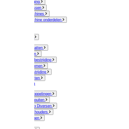
Veeverzorging
Scheermessen
Scheermachines
Scheermachine onderdelen
Huisdieren
Kippen
Verlichting
Muizen / Ratten
Drukspuiten
Ongediertebestrijding
Mollenklemmen
Onkruidbestrijding
Vliegenkasten
Meststoffen
Messing koppelingen
Gieters / Spuiten
Besproeiing Diversen
Slangen & houders
Waterpompen
Tyleen