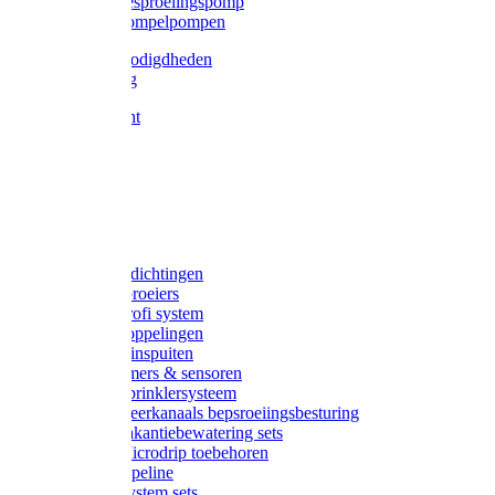
Gardena besproeiingspomp
Gardena dompelpompen
Tyleen benodigdheden
Tyleenslang
Lange bocht
Knie
T-stuk
Sok
Verloop
Nippels
Stop
Gardena afdichtingen
Gardena sproeiers
Gardena Profi system
Gardena koppelingen
Gardena tuinspuiten
Gardena timers & sensoren
Gardena Sprinklersysteem
Gardena meerkanaals bepsroeiingsbesturing
Gardena vakantiebewatering sets
Gardena Microdrip toebehoren
Gardena Pipeline
Gardena System sets