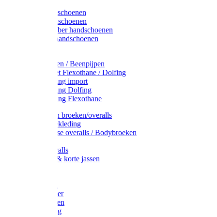
Latex handschoenen
Leren handschoenen
PVC / Rubber handschoenen
Katoenen handschoenen
Display
Plukmouwen / Beenpijpen
Reparatieset Flexothane / Dolfing
Regenkleding import
Regenkleding Dolfing
Regenkleding Flexothane
Toebehoren broeken/overalls
Signalisatiekleding
Amerikaanse overalls / Bodybroeken
Overalls
Kinderoveralls
Stofjassen & korte jassen
Werktruien
T-shirts
Werkjassen
Bodywarmer
Werkbroeken
Zaagkleding