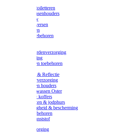
Halsters
Poetsen & toiletteren
Zadel-/Trensenhouders
Halstertouw
Halsters diversen
Hoofdstellen
Zadel & toebehoren
Longeren
Zwepen
Rapide paardenverzorging
Ruiter kleding
Hoofdstellen toebehoren
Dekens
Verlichting & Reflectie
Rapide leerverzorging
Likstenen en houders
Poetsen & wassen Oster
Poetssets & koffers
Ruiter laarzen & jodphurs
Ruiter veiligheid & bescherming
Ruiter - toebehoren
Voerbak kunststof
Klauwverzorging
Diversen