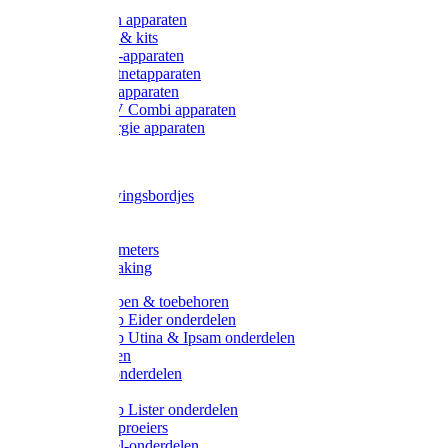
Onderdelen apparaten
Starter sets & kits
9V Batterij-apparaten
230V Lichtnetapparaten
12V Accu-apparaten
230V / 12V Combi apparaten
Zonne-energie apparaten
Tangen
Waarschuwingsbordjes
Afkuilen
Reiniging
Wegers en meters
Video bewaking
Weidepompen & toebehoren
Weidepomp Eider onderdelen
Weidepomp Utina & Ipsam onderdelen
Drinkbakken
Drinkbak onderdelen
Vlotters
Weidepomp Lister onderdelen
Nippels / Sproeiers
Drinknippel-onderdelen