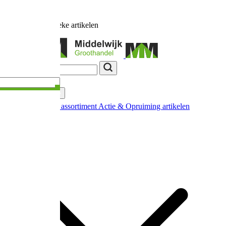
Ruim
17.000
unieke artikelen
Categorieën
Nieuw in ons assortiment
Actie & Opruiming artikelen
Extra