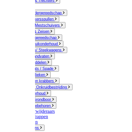
Jerrycans & Trechters
Harken
Hand-/ Kindergereedschap
Stratenmakersspullen
Sneeuw- / Mestschuivers
Baggeren & Zeisen
Elektrisch gereedschap
Boom / Struikonderhoud
Kruiwagens/ Steekwagens
Stelen / Handvaten
Tuinhulpmiddelen
Schop / Bats / Spade
Vorken & Rieken
Cultivator en krabbers
Schoffels / Onkruidbestrijding
Gazononderhoud
Hamers / Grondboor
Sledes / toebehoren
Onkruidverwijderaars
Ladders / Trappen
Werkbanken
Betonmolens