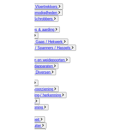
Bezems & Vloertrekkers
Schildersbenodigdheden
Borstels / Schrobbers
Accessoires & aarding
Isolatoren
Geleiders / Gaas / Hekwerk
Verbinders / Spanners / Haspels
Palen
Doorgangen en weidepoorten
Schrikdraadapparaten
Afrastering Diversen
Erf & Stal
Drinkwatervoorziening
Veemarkering-/ herkenning
Koe / Stier
Voervoorziening
Varken
Schaap / Geit
Paard & Ruiter