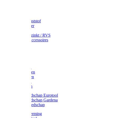
Speciekuip
Emmer kunststof
Schepemmer
Voerton
Emmer verzinkt / RVS
Regenton accessoires
Regenton
Jerrycans
Trechter
Polyharken
Gazonharken
Asfaltharken
Tuinharken
Hooiharken
Handgereedschap Eurotool
Handgereedschap Gardena
Kindergereedschap
Kniebescherming