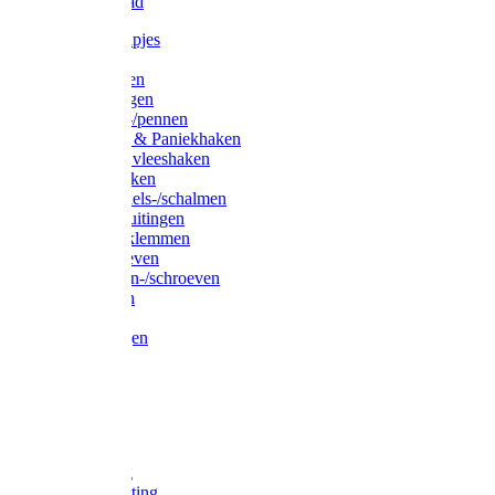
Waslijndraad
Simplexknipjes
Wervels
Sleutelringen
Gelaste ringen
Borgveren-/pennen
Musketons & Paniekhaken
S-haken & vleeshaken
Karabijnhaken
Noodschakels-/schalmen
Harp-/D-sluitingen
Staaldraadklemmen
Spanschroeven
Ringmoeren-/schroeven
Puntkousen
U-beugels
Aanlegringen
Lasthaken
Nagels
Krammen
Spijkers
Voetketting
Scheepsketting