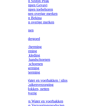
Werklaarzen Sixton Peak
Schoenklompen Gevavi
Schoenklompen toebehoren
Werkschoenen overige merken
Werklaarzen Bekina
Werklaarzen overige merken
Handschoenen
Mutsen
Thermo ondergoed
Gehoorbescherming
Oogbescherming
Disposable kleding
Disposable handschoenen
Disposable schoenen
Mondbescherming
Hoofdbescherming
Pluimvee Water en voerbakken / silos
Pluimvee Kuikenverzorging
Pluimvee Hokken, netten
Pluimvee Overig
Knaagdieren Water en voerbakken
Knaagdieren Verzorgingsproducten