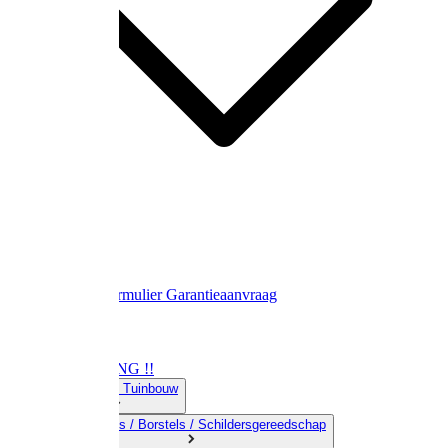
Contact
Retourformulier
Garantieaanvraag
OPRUIMING !!
01) Land-& Tuinbouw
02) Bezems / Borstels / Schildersgereedschap