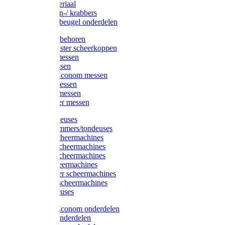
Injectiemateriaal
Hoefmessen-/ krabbers
Hoefbekapbeugel onderdelen
Messen toebehoren
Moser & Oster scheerkoppen
Hauptner messen
Liscop messen
Aesculap/Econom messen
Heiniger messen
Constanta messen
FarmClipper messen
Moser tondeuses
Overige trimmers/tondeuses
Heiniger scheermachines
Hauptner scheermachines
Aesculap scheermachines
Liscop scheermachines
FarmClipper scheermachines
Constanta scheermachines
Wahl tondeuses
Aesculap/Econom onderdelen
Hauptner onderdelen