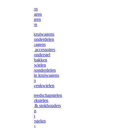
Bijlen
Snoeischaren
Heggenscharen
Takkenscharen
Snoeimessen
Landbouwkruiwagens
Kruiwagenonderdelen
Bouwkruiwagens
Kruiwagen accessoires
Kruiwagenonderstel
Kruiwagenbakken
Kruiwagenwielen
Steekwagenonderdelen
Huis en Tuin kruiwagens
Steekwagen
Bok- en Zwenkwielen
Overige gereedschapstelen
Bezem-/Harkstelen
Handvaten & stokhouders
Hamerstelen
Spadestelen
Graanschopstelen
Schopstelen