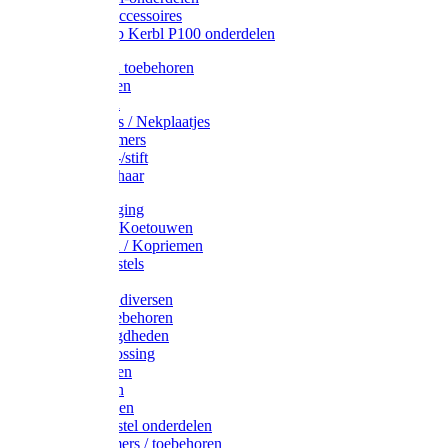
Drinkbak accessoires
Weidepomp Kerbl P100 onderdelen
Oormerken toebehoren
Enkelbanden
Oormerken
Halsplaatjes / Nekplaatjes
Kokernummers
Merkspray-/stift
Veemerkschaar
Uierverzorging
Halsters & Koetouwen
Halsriemen / Kopriemen
Koerugborstels
Koeliften
Koe / Stier diversen
Melkers toebehoren
Stalbenodigdheden
Kalververlossing
Stierenringen
Onthoornen
Kalverflessen
Koerugborstel onderdelen
Kalveremmers / toebehoren