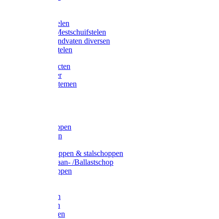
Bijlstelen
Vorkstelen
Gardena stelen
Sneeuw- /Mestschuifstelen
Stelen / Handvaten diversen
Telescoopstelen
Tuin producten
Fruitplukker
Ophangsystemen
Tuinafval
Manden
Spades
Betonschoppen
Schepbatsen
Batsen
Ballastschoppen & stalschoppen
Slijtsrip Graan- /Ballastschop
Graanschoppen
Spitvorken
Hooivorken
Mestvorken
Bietenvorken