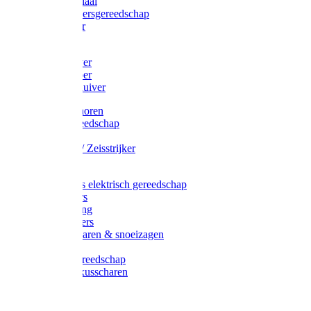
Afzetmateriaal
Stratenmakersgereedschap
Straathamer
Koevoeten
Mestschuiver
Mestschraper
Sneeuwschuiver
Zeis toebehoren
Baggergereedschap
Zeisen
Wetstenen / Zeisstrijker
Zeisboom
Accessoires elektrisch gereedschap
Grasmaaiers
Tuinreiniging
Robotmaaiers
Heggenscharen & snoeizagen
Trimmers
Klussen gereedschap
Gras & buxusscharen
Snoeizaag
Boomband