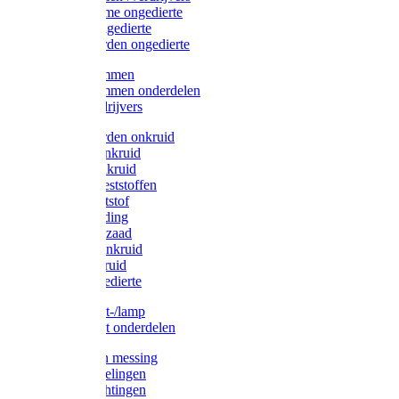
Protect Home ongedierte
Solabiol ongedierte
Protect Garden ongedierte
Mollenklemmen
Mollenklemmen onderdelen
Mollenverdrijvers
Protect Garden onkruid
Diversen onkruid
Solabiol onkruid
Solabiol meststoffen
Pokon meststof
Pokon voeding
Pokon graszaad
Roundup onkruid
Pokon onkruid
Pokon ongedierte
Vliegenkast-/lamp
Vliegenkast onderdelen
Zuigkorven messing
Geka koppelingen
Geka afdichtingen