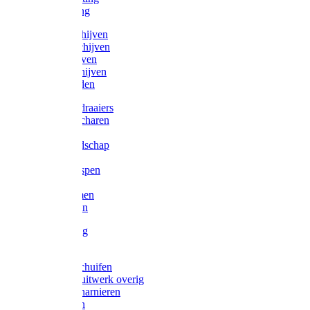
Victorketting
Afbraamschijven
Doorslijpschijven
Lamelschijven
Diamantschijven
Laselektroden
Schroevendraaiers
Tangen / Scharen
Zagen
Meetgereedschap
Beitels
Vijlen / Raspen
Sleutels
Lijmklemmen
Waterpassen
Bouwbeslag
Tuinbeslag
Grendels/schuifen
Hang en sluitwerk overig
Hengen/scharnieren
Scharnieren