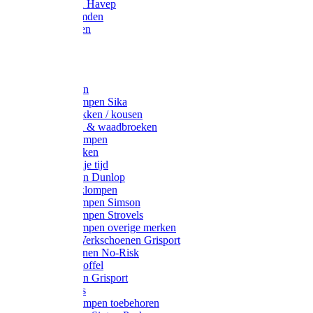
Werkjassen Havep
Thermohemden
Overhemden
Hoeden
Petten
Werksokken
Schoenklompen Sika
Thermo sokken / kousen
Lieslaarzen & waadbroeken
Houten klompen
Wandelsokken
Laarzen vrije tijd
Werklaarzen Dunlop
Kunststof klompen
Schoenklompen Simson
Schoenklompen Strovels
Schoenklompen overige merken
Wandel-/ Werkschoenen Grisport
Werkschoenen No-Risk
Klomppantoffel
Werklaarzen Grisport
Accessoires
Houten klompen toebehoren