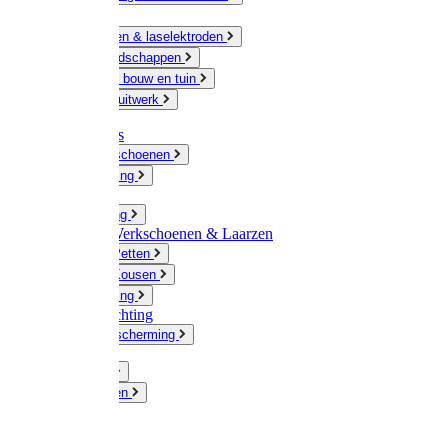
Ketting
Slijpschijven & laselektroden
Handgereedschappen
IJzerwaren bouw en tuin
Hang en sluitwerk
Disposables
Werkhandschoenen
Regenkleding
Klompen
Werkkleding
Wandel-/ Werkschoenen & Laarzen
Hoeden / Petten
Sokken / Kousen
Winterkleding
Winkelinrichting
Gelaatsbescherming
Pluimvee
Knaagdieren
Hond
Kat