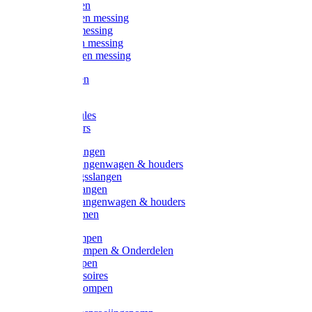
Kogelkranen
Koppelingen messing
Sproeiers messing
Tuinspuiten messing
Slangstukken messing
Handspuiten
Gieters
Kunststoftules
Regenmeters
Overige slangen
Overige slangenwagen & houders
Beregeningsslangen
Gardena slangen
Gardena slangenwagen & houders
Slangklemmen
Leader pompen
Zwengelpompen & Onderdelen
Ebara pompen
Pompaccessoires
Excellent pompen
Kinpumps