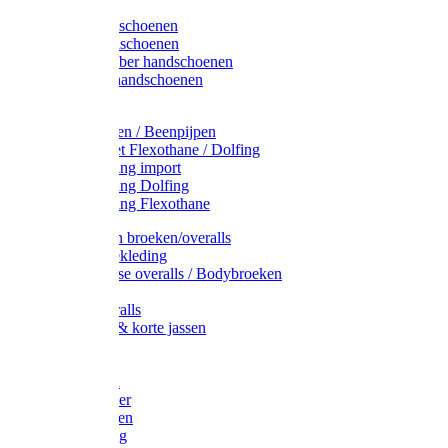
Latex handschoenen
Leren handschoenen
PVC / Rubber handschoenen
Katoenen handschoenen
Display
Plukmouwen / Beenpijpen
Reparatieset Flexothane / Dolfing
Regenkleding import
Regenkleding Dolfing
Regenkleding Flexothane
Toebehoren broeken/overalls
Signalisatiekleding
Amerikaanse overalls / Bodybroeken
Overalls
Kinderoveralls
Stofjassen & korte jassen
Werktruien
T-shirts
Werkjassen
Bodywarmer
Werkbroeken
Zaagkleding