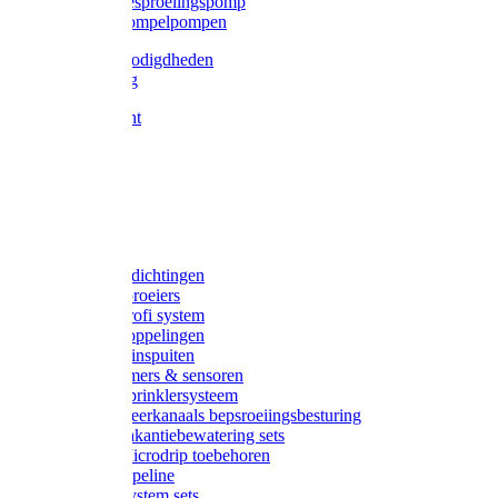
Gardena besproeiingspomp
Gardena dompelpompen
Tyleen benodigdheden
Tyleenslang
Lange bocht
Knie
T-stuk
Sok
Verloop
Nippels
Stop
Gardena afdichtingen
Gardena sproeiers
Gardena Profi system
Gardena koppelingen
Gardena tuinspuiten
Gardena timers & sensoren
Gardena Sprinklersysteem
Gardena meerkanaals bepsroeiingsbesturing
Gardena vakantiebewatering sets
Gardena Microdrip toebehoren
Gardena Pipeline
Gardena System sets