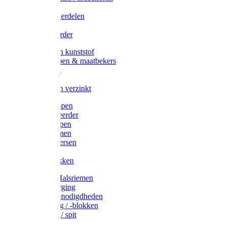
Veedrijvers
Koelift onderdelen
Antizuig
Uieronthaarder
Voerbakken kunststof
Voerscheppen & maatbekers
Hooiruiven
Hooinetten
Voerbakken verzinkt
Warmtelampen
Staartcoupeerder
Biggenkappen
Neuskrammen
Varken diversen
Zeugeband
Varkensbakken
Halsters / Halsriemen
Hoefverzorging
Lammer benodigdheden
Ramdektuig / -blokken
Vastzetpen / spit