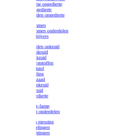
Protect Home ongedierte
Solabiol ongedierte
Protect Garden ongedierte
Mollenklemmen
Mollenklemmen onderdelen
Mollenverdrijvers
Protect Garden onkruid
Diversen onkruid
Solabiol onkruid
Solabiol meststoffen
Pokon meststof
Pokon voeding
Pokon graszaad
Roundup onkruid
Pokon onkruid
Pokon ongedierte
Vliegenkast-/lamp
Vliegenkast onderdelen
Zuigkorven messing
Geka koppelingen
Geka afdichtingen