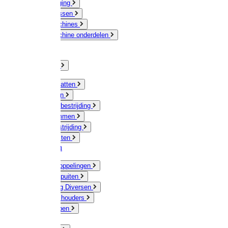
Veeverzorging
Scheermessen
Scheermachines
Scheermachine onderdelen
Huisdieren
Kippen
Verlichting
Muizen / Ratten
Drukspuiten
Ongediertebestrijding
Mollenklemmen
Onkruidbestrijding
Vliegenkasten
Meststoffen
Messing koppelingen
Gieters / Spuiten
Besproeiing Diversen
Slangen & houders
Waterpompen
Tyleen