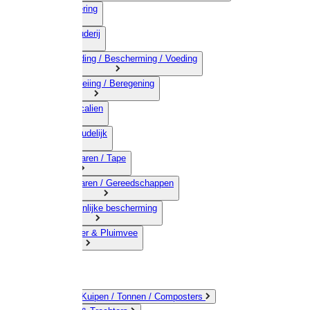
03) Afrastering
04) Veehouderij
05) Bestrijding / Bescherming / Voeding
06) Besproeiing / Beregening
07) Chemicalien
08) Huishoudelijk
09) Touwwaren / Tape
10) IJzerwaren / Gereedschappen
11) Persoonlijke bescherming
12) Kleindier & Pluimvee
Emmers / Kuipen / Tonnen / Composters