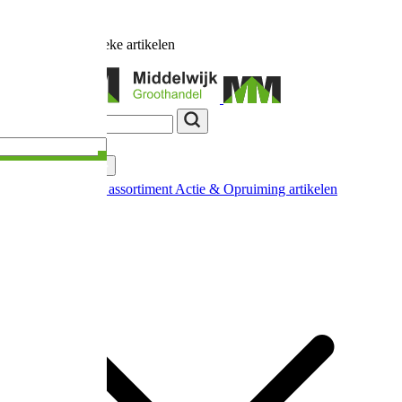
Ruim
17.000
unieke artikelen
Categorieën
Nieuw in ons assortiment
Actie & Opruiming artikelen
Extra