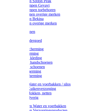
Werklaarzen Sixton Peak
Schoenklompen Gevavi
Schoenklompen toebehoren
Werkschoenen overige merken
Werklaarzen Bekina
Werklaarzen overige merken
Handschoenen
Mutsen
Thermo ondergoed
Gehoorbescherming
Oogbescherming
Disposable kleding
Disposable handschoenen
Disposable schoenen
Mondbescherming
Hoofdbescherming
Pluimvee Water en voerbakken / silos
Pluimvee Kuikenverzorging
Pluimvee Hokken, netten
Pluimvee Overig
Knaagdieren Water en voerbakken
Knaagdieren Verzorgingsproducten