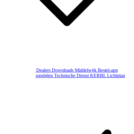
Over Middelwijk
Dealers
Downloads
Middelwijk Bestel-app
Gewijzigde openingstijden
Technische Dienst
KERBL Lichtplan
Aanvraag
Contact