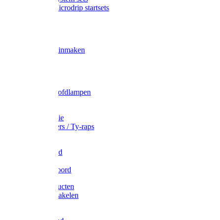
Gardena Microdrip startsets
Vet
Olie
Wecken & inmaken
Tricel
Americol
Zak- & Hoofdlampen
Lampjes
Tape en folie
Kabelbinders / Ty-raps
Bindtouw
Metselkoord
Touw
Elastisch koord
Afdekproducten
Heffen en takelen
Staalkabel