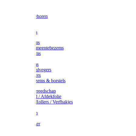
Voorhamer
Hamers
Slede toebehoren
Sledes
Composters
Straatbezems
Stads- / Gemeentebezems
Terrasbezems
Stalbezems
Gootbezems
Kamer-/Zaalvegers
Vloertrekkers
Onkruidbezems & borstels
Schildersgereedschap
Afplakband / Afdekfolie
Kwasten / Rollers / Verfbakjes
Mixers
Afdekfoliën
Messen
Schuurpapier
Luiwagens