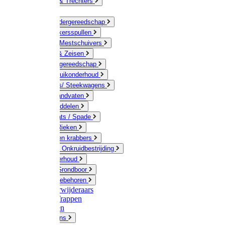
Jerrycans & Trechters
Harken
Hand-/ Kindergereedschap
Stratenmakersspullen
Sneeuw- / Mestschuivers
Baggeren & Zeisen
Elektrisch gereedschap
Boom / Struikonderhoud
Kruiwagens/ Steekwagens
Stelen / Handvaten
Tuinhulpmiddelen
Schop / Bats / Spade
Vorken & Rieken
Cultivator en krabbers
Schoffels / Onkruidbestrijding
Gazononderhoud
Hamers / Grondboor
Sledes / toebehoren
Onkruidverwijderaars
Ladders / Trappen
Werkbanken
Betonmolens