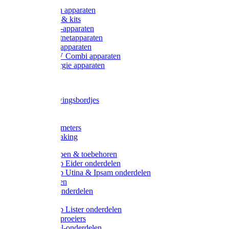
Onderdelen apparaten
Starter sets & kits
9V Batterij-apparaten
230V Lichtnetapparaten
12V Accu-apparaten
230V / 12V Combi apparaten
Zonne-energie apparaten
Tangen
Waarschuwingsbordjes
Afkuilen
Reiniging
Wegers en meters
Video bewaking
Weidepompen & toebehoren
Weidepomp Eider onderdelen
Weidepomp Utina & Ipsam onderdelen
Drinkbakken
Drinkbak onderdelen
Vlotters
Weidepomp Lister onderdelen
Nippels / Sproeiers
Drinknippel-onderdelen