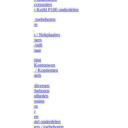
Drinkbak accessoires
Weidepomp Kerbl P100 onderdelen
Oormerken toebehoren
Enkelbanden
Oormerken
Halsplaatjes / Nekplaatjes
Kokernummers
Merkspray-/stift
Veemerkschaar
Uierverzorging
Halsters & Koetouwen
Halsriemen / Kopriemen
Koerugborstels
Koeliften
Koe / Stier diversen
Melkers toebehoren
Stalbenodigdheden
Kalververlossing
Stierenringen
Onthoornen
Kalverflessen
Koerugborstel onderdelen
Kalveremmers / toebehoren