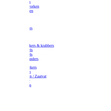
Maisvorken
Aardappelvorken
Vijgenvorken
Strohaak
Cultivators
Tuinkrabbers
Hakken
Schoffels
Onkruidstekers & krabbers
Hartschoffels
Ruitschoffels
Onkruidbranders
Graskantstekers
Verticuteren
Strooiwagen / Zaaivat
Grasmaaier
Grasscharen
Gazonrol
Trimmer
Grondboor
Tuinhamer