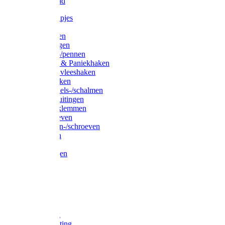
Waslijndraad
Simplexknipjes
Wervels
Sleutelringen
Gelaste ringen
Borgveren-/pennen
Musketons & Paniekhaken
S-haken & vleeshaken
Karabijnhaken
Noodschakels-/schalmen
Harp-/D-sluitingen
Staaldraadklemmen
Spanschroeven
Ringmoeren-/schroeven
Puntkousen
U-beugels
Aanlegringen
Lasthaken
Nagels
Krammen
Spijkers
Voetketting
Scheepsketting