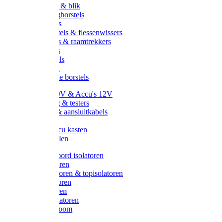
Handveger & blik
Voetenveegborstels
Handvegers
Afwasborstels & flessenwissers
Wasborstels & raamtrekkers
Tonborstels
Werkborstels
Ragebollen
Hygienische borstels
Batterijen 9V & Accu's 12V
Beveiliging & testers
Kabelsets & aansluitkabels
Aarding
Metalen accu kasten
Zonnepanelen
Draad & koord isolatoren
Ringisolatoren
Extra isolatoren & topisolatoren
Hoekisolatoren
Lintisolatoren
Afstandisolatoren
Isolatorenboom