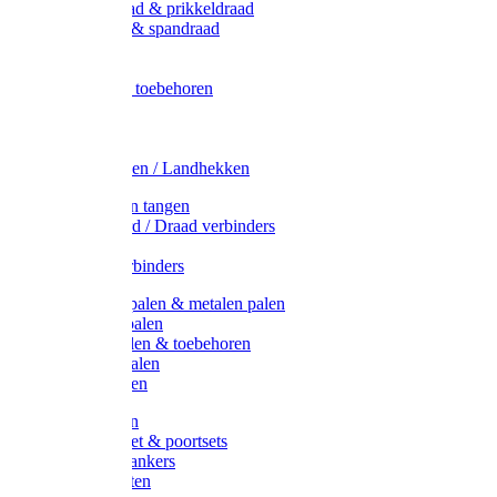
Metaal draad & prikkeldraad
Binddraad & spandraad
Gaas
Lint
Afrasternet toebehoren
Draad
Afrasternet
Koord
Weidehekken / Landhekken
Spanners en tangen
Lint / Koord / Draad verbinders
Haspels
Litzclip verbinders
Recycling palen & metalen palen
Kunststof palen
T-Post t-palen & toebehoren
Glasfiber palen
Houten palen
Poortgrepen
Doorgangset & poortsets
Poortgreepankers
Weidepoorten