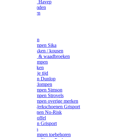
Werkjassen Havep
Thermohemden
Overhemden
Hoeden
Petten
Werksokken
Schoenklompen Sika
Thermo sokken / kousen
Lieslaarzen & waadbroeken
Houten klompen
Wandelsokken
Laarzen vrije tijd
Werklaarzen Dunlop
Kunststof klompen
Schoenklompen Simson
Schoenklompen Strovels
Schoenklompen overige merken
Wandel-/ Werkschoenen Grisport
Werkschoenen No-Risk
Klomppantoffel
Werklaarzen Grisport
Accessoires
Houten klompen toebehoren