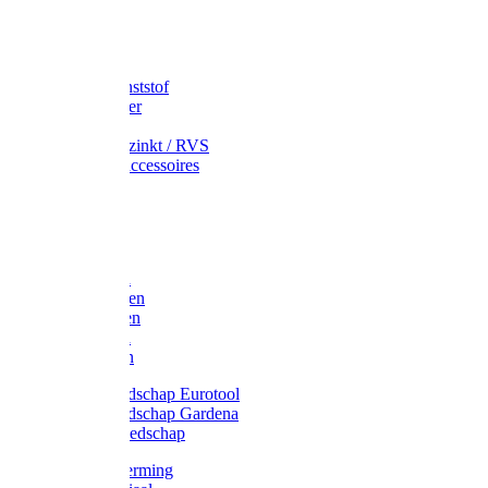
Speciekuip
Emmer kunststof
Schepemmer
Voerton
Emmer verzinkt / RVS
Regenton accessoires
Regenton
Jerrycans
Trechter
Polyharken
Gazonharken
Asfaltharken
Tuinharken
Hooiharken
Handgereedschap Eurotool
Handgereedschap Gardena
Kindergereedschap
Kniebescherming