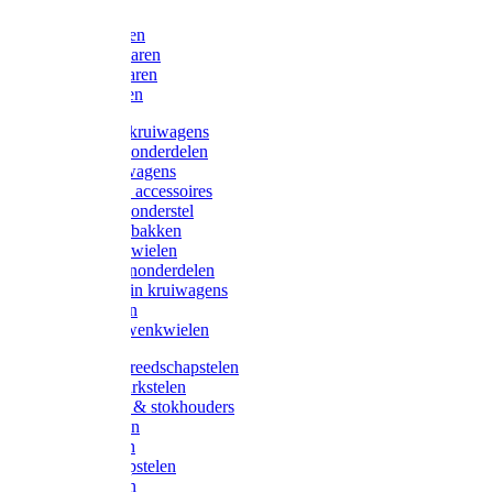
Bijlen
Snoeischaren
Heggenscharen
Takkenscharen
Snoeimessen
Landbouwkruiwagens
Kruiwagenonderdelen
Bouwkruiwagens
Kruiwagen accessoires
Kruiwagenonderstel
Kruiwagenbakken
Kruiwagenwielen
Steekwagenonderdelen
Huis en Tuin kruiwagens
Steekwagen
Bok- en Zwenkwielen
Overige gereedschapstelen
Bezem-/Harkstelen
Handvaten & stokhouders
Hamerstelen
Spadestelen
Graanschopstelen
Schopstelen