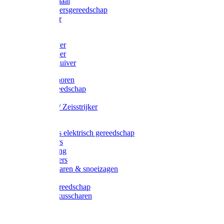
Afzetmateriaal
Stratenmakersgereedschap
Straathamer
Koevoeten
Mestschuiver
Mestschraper
Sneeuwschuiver
Zeis toebehoren
Baggergereedschap
Zeisen
Wetstenen / Zeisstrijker
Zeisboom
Accessoires elektrisch gereedschap
Grasmaaiers
Tuinreiniging
Robotmaaiers
Heggenscharen & snoeizagen
Trimmers
Klussen gereedschap
Gras & buxusscharen
Snoeizaag
Boomband