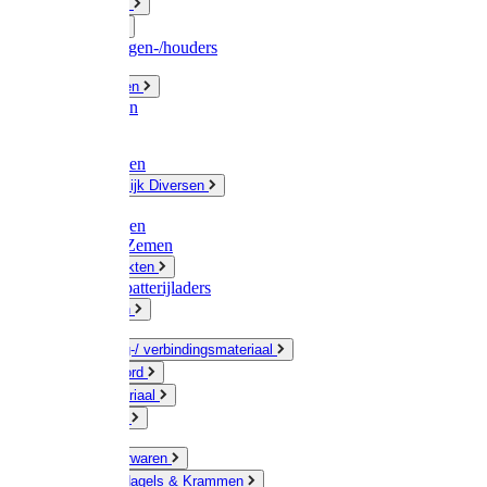
Fittingwerk
Gardena
Slangenwagen-/houders
Olie / Vetten
Chemicalien
Verven
Plasticzakken
Huishoudelijk Diversen
Matten
Zaksluitingen
Sponzen / Zemen
Zeepprodukten
Batterij & batterijladers
Zaklampen
Verpakking-/ verbindingsmateriaal
Touw / Koord
Afdekmateriaal
Staalkabel
Kleine ijzerwaren
Spijkers, Nagels & Krammen