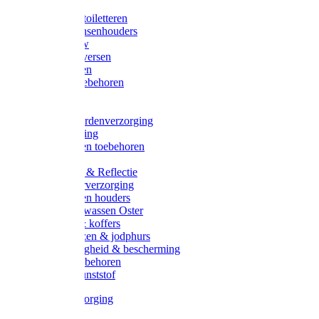
Halsters
Poetsen & toiletteren
Zadel-/Trensenhouders
Halstertouw
Halsters diversen
Hoofdstellen
Zadel & toebehoren
Longeren
Zwepen
Rapide paardenverzorging
Ruiter kleding
Hoofdstellen toebehoren
Dekens
Verlichting & Reflectie
Rapide leerverzorging
Likstenen en houders
Poetsen & wassen Oster
Poetssets & koffers
Ruiter laarzen & jodphurs
Ruiter veiligheid & bescherming
Ruiter - toebehoren
Voerbak kunststof
Klauwverzorging
Diversen