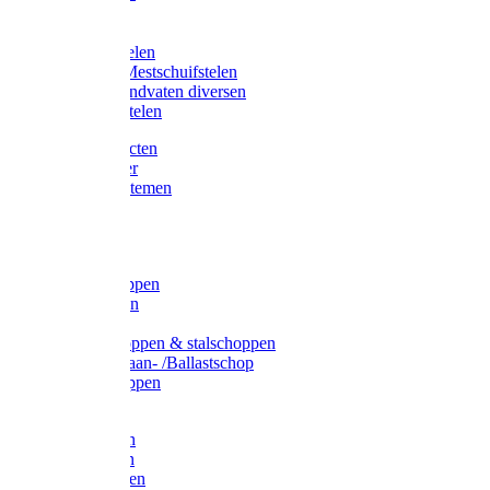
Bijlstelen
Vorkstelen
Gardena stelen
Sneeuw- /Mestschuifstelen
Stelen / Handvaten diversen
Telescoopstelen
Tuin producten
Fruitplukker
Ophangsystemen
Tuinafval
Manden
Spades
Betonschoppen
Schepbatsen
Batsen
Ballastschoppen & stalschoppen
Slijtsrip Graan- /Ballastschop
Graanschoppen
Spitvorken
Hooivorken
Mestvorken
Bietenvorken