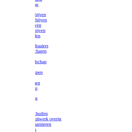
Victorketting
Afbraamschijven
Doorslijpschijven
Lamelschijven
Diamantschijven
Laselektroden
Schroevendraaiers
Tangen / Scharen
Zagen
Meetgereedschap
Beitels
Vijlen / Raspen
Sleutels
Lijmklemmen
Waterpassen
Bouwbeslag
Tuinbeslag
Grendels/schuifen
Hang en sluitwerk overig
Hengen/scharnieren
Scharnieren