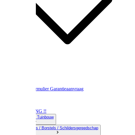
Contact
Retourformulier
Garantieaanvraag
OPRUIMING !!
01) Land-& Tuinbouw
02) Bezems / Borstels / Schildersgereedschap