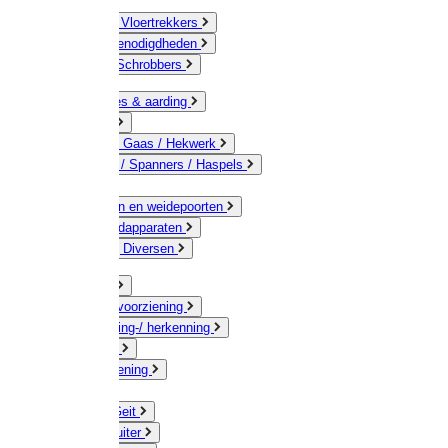
Bezems & Vloertrekkers
Schildersbenodigdheden
Borstels / Schrobbers
Accessoires & aarding
Isolatoren
Geleiders / Gaas / Hekwerk
Verbinders / Spanners / Haspels
Palen
Doorgangen en weidepoorten
Schrikdraadapparaten
Afrastering Diversen
Erf & Stal
Drinkwatervoorziening
Veemarkering-/ herkenning
Koe / Stier
Voervoorziening
Varken
Schaap / Geit
Paard & Ruiter