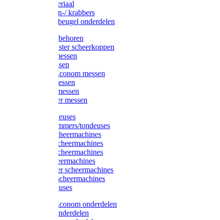
Injectiemateriaal
Hoefmessen-/ krabbers
Hoefbekapbeugel onderdelen
Messen toebehoren
Moser & Oster scheerkoppen
Hauptner messen
Liscop messen
Aesculap/Econom messen
Heiniger messen
Constanta messen
FarmClipper messen
Moser tondeuses
Overige trimmers/tondeuses
Heiniger scheermachines
Hauptner scheermachines
Aesculap scheermachines
Liscop scheermachines
FarmClipper scheermachines
Constanta scheermachines
Wahl tondeuses
Aesculap/Econom onderdelen
Hauptner onderdelen