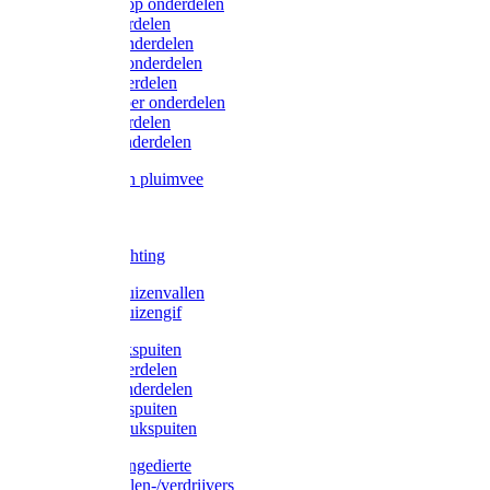
Lister/Liscop onderdelen
Eider onderdelen
Heiniger onderdelen
Constanta onderdelen
Moser onderdelen
Farm Clipper onderdelen
Oster onderdelen
TailWell onderdelen
Voerbakken pluimvee
Katten
Honden
LED verlichting
Ratten / Muizenvallen
Ratten / Muizengif
Gloria drukspuiten
Gloria onderdelen
Gardena onderdelen
Dario drukspuiten
Gardena drukspuiten
Diversen ongedierte
Insectenvallen-/verdrijvers