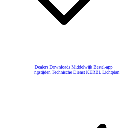
Over Middelwijk
Dealers
Downloads
Middelwijk Bestel-app
Gewijzigde openingstijden
Technische Dienst
KERBL Lichtplan
Aanvraag
Contact