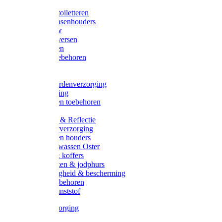
Halsters
Poetsen & toiletteren
Zadel-/Trensenhouders
Halstertouw
Halsters diversen
Hoofdstellen
Zadel & toebehoren
Longeren
Zwepen
Rapide paardenverzorging
Ruiter kleding
Hoofdstellen toebehoren
Dekens
Verlichting & Reflectie
Rapide leerverzorging
Likstenen en houders
Poetsen & wassen Oster
Poetssets & koffers
Ruiter laarzen & jodphurs
Ruiter veiligheid & bescherming
Ruiter - toebehoren
Voerbak kunststof
Klauwverzorging
Diversen