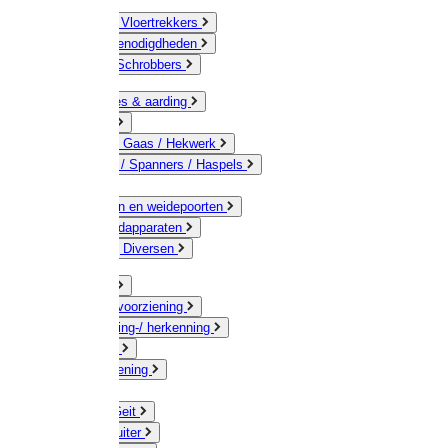
Bezems & Vloertrekkers
Schildersbenodigdheden
Borstels / Schrobbers
Accessoires & aarding
Isolatoren
Geleiders / Gaas / Hekwerk
Verbinders / Spanners / Haspels
Palen
Doorgangen en weidepoorten
Schrikdraadapparaten
Afrastering Diversen
Erf & Stal
Drinkwatervoorziening
Veemarkering-/ herkenning
Koe / Stier
Voervoorziening
Varken
Schaap / Geit
Paard & Ruiter