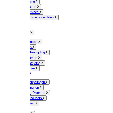
Veeverzorging
Scheermessen
Scheermachines
Scheermachine onderdelen
Huisdieren
Kippen
Verlichting
Muizen / Ratten
Drukspuiten
Ongediertebestrijding
Mollenklemmen
Onkruidbestrijding
Vliegenkasten
Meststoffen
Messing koppelingen
Gieters / Spuiten
Besproeiing Diversen
Slangen & houders
Waterpompen
Tyleen