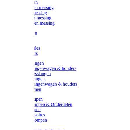
Kogelkranen
Koppelingen messing
Sproeiers messing
Tuinspuiten messing
Slangstukken messing
Handspuiten
Gieters
Kunststoftules
Regenmeters
Overige slangen
Overige slangenwagen & houders
Beregeningsslangen
Gardena slangen
Gardena slangenwagen & houders
Slangklemmen
Leader pompen
Zwengelpompen & Onderdelen
Ebara pompen
Pompaccessoires
Excellent pompen
Kinpumps