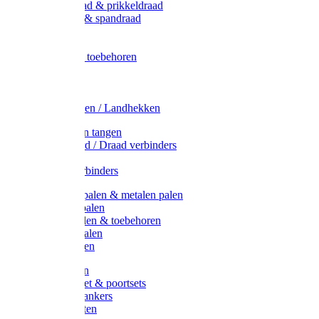
Metaal draad & prikkeldraad
Binddraad & spandraad
Gaas
Lint
Afrasternet toebehoren
Draad
Afrasternet
Koord
Weidehekken / Landhekken
Spanners en tangen
Lint / Koord / Draad verbinders
Haspels
Litzclip verbinders
Recycling palen & metalen palen
Kunststof palen
T-Post t-palen & toebehoren
Glasfiber palen
Houten palen
Poortgrepen
Doorgangset & poortsets
Poortgreepankers
Weidepoorten