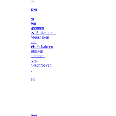
Waslijndraad
Simplexknipjes
Wervels
Sleutelringen
Gelaste ringen
Borgveren-/pennen
Musketons & Paniekhaken
S-haken & vleeshaken
Karabijnhaken
Noodschakels-/schalmen
Harp-/D-sluitingen
Staaldraadklemmen
Spanschroeven
Ringmoeren-/schroeven
Puntkousen
U-beugels
Aanlegringen
Lasthaken
Nagels
Krammen
Spijkers
Voetketting
Scheepsketting