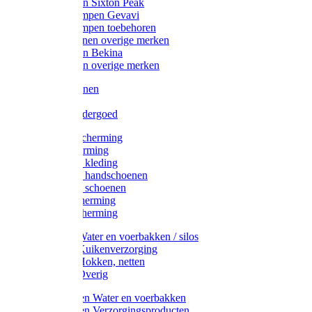
Werklaarzen Sixton Peak
Schoenklompen Gevavi
Schoenklompen toebehoren
Werkschoenen overige merken
Werklaarzen Bekina
Werklaarzen overige merken
Handschoenen
Mutsen
Thermo ondergoed
Gehoorbescherming
Oogbescherming
Disposable kleding
Disposable handschoenen
Disposable schoenen
Mondbescherming
Hoofdbescherming
Pluimvee Water en voerbakken / silos
Pluimvee Kuikenverzorging
Pluimvee Hokken, netten
Pluimvee Overig
Knaagdieren Water en voerbakken
Knaagdieren Verzorgingsproducten