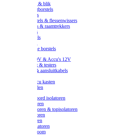
Handveger & blik
Voetenveegborstels
Handvegers
Afwasborstels & flessenwissers
Wasborstels & raamtrekkers
Tonborstels
Werkborstels
Ragebollen
Hygienische borstels
Batterijen 9V & Accu's 12V
Beveiliging & testers
Kabelsets & aansluitkabels
Aarding
Metalen accu kasten
Zonnepanelen
Draad & koord isolatoren
Ringisolatoren
Extra isolatoren & topisolatoren
Hoekisolatoren
Lintisolatoren
Afstandisolatoren
Isolatorenboom