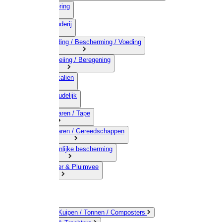
03) Afrastering
04) Veehouderij
05) Bestrijding / Bescherming / Voeding
06) Besproeiing / Beregening
07) Chemicalien
08) Huishoudelijk
09) Touwwaren / Tape
10) IJzerwaren / Gereedschappen
11) Persoonlijke bescherming
12) Kleindier & Pluimvee
Emmers / Kuipen / Tonnen / Composters