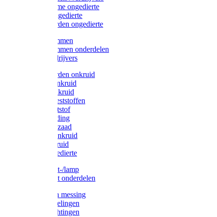
Protect Home ongedierte
Solabiol ongedierte
Protect Garden ongedierte
Mollenklemmen
Mollenklemmen onderdelen
Mollenverdrijvers
Protect Garden onkruid
Diversen onkruid
Solabiol onkruid
Solabiol meststoffen
Pokon meststof
Pokon voeding
Pokon graszaad
Roundup onkruid
Pokon onkruid
Pokon ongedierte
Vliegenkast-/lamp
Vliegenkast onderdelen
Zuigkorven messing
Geka koppelingen
Geka afdichtingen