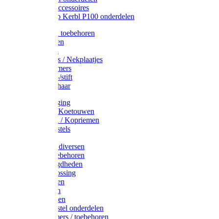
Drinkbak accessoires
Weidepomp Kerbl P100 onderdelen
Oormerken toebehoren
Enkelbanden
Oormerken
Halsplaatjes / Nekplaatjes
Kokernummers
Merkspray-/stift
Veemerkschaar
Uierverzorging
Halsters & Koetouwen
Halsriemen / Kopriemen
Koerugborstels
Koeliften
Koe / Stier diversen
Melkers toebehoren
Stalbenodigdheden
Kalververlossing
Stierenringen
Onthoornen
Kalverflessen
Koerugborstel onderdelen
Kalveremmers / toebehoren