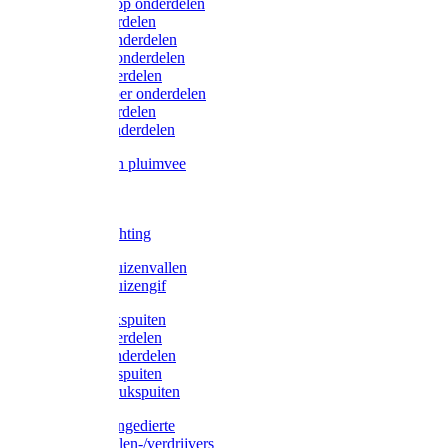
Lister/Liscop onderdelen
Eider onderdelen
Heiniger onderdelen
Constanta onderdelen
Moser onderdelen
Farm Clipper onderdelen
Oster onderdelen
TailWell onderdelen
Voerbakken pluimvee
Katten
Honden
LED verlichting
Ratten / Muizenvallen
Ratten / Muizengif
Gloria drukspuiten
Gloria onderdelen
Gardena onderdelen
Dario drukspuiten
Gardena drukspuiten
Diversen ongedierte
Insectenvallen-/verdrijvers