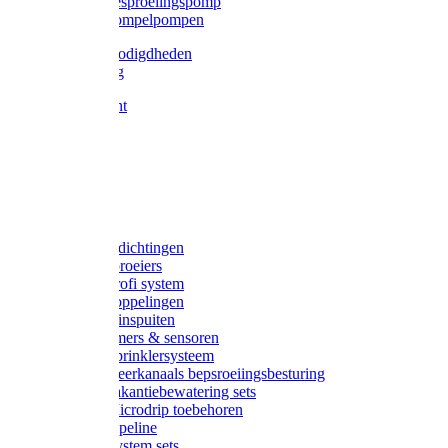
Gardena besproeiingspomp
Gardena dompelpompen
Tyleen benodigdheden
Tyleenslang
Lange bocht
Knie
T-stuk
Sok
Verloop
Nippels
Stop
Gardena afdichtingen
Gardena sproeiers
Gardena Profi system
Gardena koppelingen
Gardena tuinspuiten
Gardena timers & sensoren
Gardena Sprinklersysteem
Gardena meerkanaals bepsroeiingsbesturing
Gardena vakantiebewatering sets
Gardena Microdrip toebehoren
Gardena Pipeline
Gardena System sets