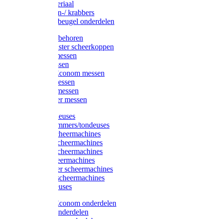
Injectiemateriaal
Hoefmessen-/ krabbers
Hoefbekapbeugel onderdelen
Messen toebehoren
Moser & Oster scheerkoppen
Hauptner messen
Liscop messen
Aesculap/Econom messen
Heiniger messen
Constanta messen
FarmClipper messen
Moser tondeuses
Overige trimmers/tondeuses
Heiniger scheermachines
Hauptner scheermachines
Aesculap scheermachines
Liscop scheermachines
FarmClipper scheermachines
Constanta scheermachines
Wahl tondeuses
Aesculap/Econom onderdelen
Hauptner onderdelen