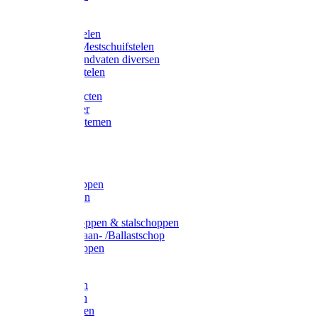
Bijlstelen
Vorkstelen
Gardena stelen
Sneeuw- /Mestschuifstelen
Stelen / Handvaten diversen
Telescoopstelen
Tuin producten
Fruitplukker
Ophangsystemen
Tuinafval
Manden
Spades
Betonschoppen
Schepbatsen
Batsen
Ballastschoppen & stalschoppen
Slijtsrip Graan- /Ballastschop
Graanschoppen
Spitvorken
Hooivorken
Mestvorken
Bietenvorken