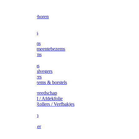
Voorhamer
Hamers
Slede toebehoren
Sledes
Composters
Straatbezems
Stads- / Gemeentebezems
Terrasbezems
Stalbezems
Gootbezems
Kamer-/Zaalvegers
Vloertrekkers
Onkruidbezems & borstels
Schildersgereedschap
Afplakband / Afdekfolie
Kwasten / Rollers / Verfbakjes
Mixers
Afdekfoliën
Messen
Schuurpapier
Luiwagens