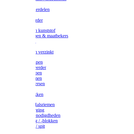
Veedrijvers
Koelift onderdelen
Antizuig
Uieronthaarder
Voerbakken kunststof
Voerscheppen & maatbekers
Hooiruiven
Hooinetten
Voerbakken verzinkt
Warmtelampen
Staartcoupeerder
Biggenkappen
Neuskrammen
Varken diversen
Zeugeband
Varkensbakken
Halsters / Halsriemen
Hoefverzorging
Lammer benodigdheden
Ramdektuig / -blokken
Vastzetpen / spit