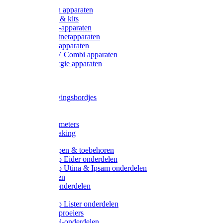
Onderdelen apparaten
Starter sets & kits
9V Batterij-apparaten
230V Lichtnetapparaten
12V Accu-apparaten
230V / 12V Combi apparaten
Zonne-energie apparaten
Tangen
Waarschuwingsbordjes
Afkuilen
Reiniging
Wegers en meters
Video bewaking
Weidepompen & toebehoren
Weidepomp Eider onderdelen
Weidepomp Utina & Ipsam onderdelen
Drinkbakken
Drinkbak onderdelen
Vlotters
Weidepomp Lister onderdelen
Nippels / Sproeiers
Drinknippel-onderdelen