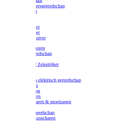
Afzetmateriaal
Stratenmakersgereedschap
Straathamer
Koevoeten
Mestschuiver
Mestschraper
Sneeuwschuiver
Zeis toebehoren
Baggergereedschap
Zeisen
Wetstenen / Zeisstrijker
Zeisboom
Accessoires elektrisch gereedschap
Grasmaaiers
Tuinreiniging
Robotmaaiers
Heggenscharen & snoeizagen
Trimmers
Klussen gereedschap
Gras & buxusscharen
Snoeizaag
Boomband