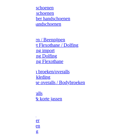
Latex handschoenen
Leren handschoenen
PVC / Rubber handschoenen
Katoenen handschoenen
Display
Plukmouwen / Beenpijpen
Reparatieset Flexothane / Dolfing
Regenkleding import
Regenkleding Dolfing
Regenkleding Flexothane
Toebehoren broeken/overalls
Signalisatiekleding
Amerikaanse overalls / Bodybroeken
Overalls
Kinderoveralls
Stofjassen & korte jassen
Werktruien
T-shirts
Werkjassen
Bodywarmer
Werkbroeken
Zaagkleding