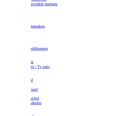
Gardena Microdrip startsets
Vet
Olie
Wecken & inmaken
Tricel
Americol
Zak- & Hoofdlampen
Lampjes
Tape en folie
Kabelbinders / Ty-raps
Bindtouw
Metselkoord
Touw
Elastisch koord
Afdekproducten
Heffen en takelen
Staalkabel