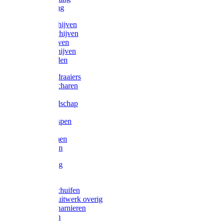
Victorketting
Afbraamschijven
Doorslijpschijven
Lamelschijven
Diamantschijven
Laselektroden
Schroevendraaiers
Tangen / Scharen
Zagen
Meetgereedschap
Beitels
Vijlen / Raspen
Sleutels
Lijmklemmen
Waterpassen
Bouwbeslag
Tuinbeslag
Grendels/schuifen
Hang en sluitwerk overig
Hengen/scharnieren
Scharnieren