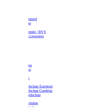
Speciekuip
Emmer kunststof
Schepemmer
Voerton
Emmer verzinkt / RVS
Regenton accessoires
Regenton
Jerrycans
Trechter
Polyharken
Gazonharken
Asfaltharken
Tuinharken
Hooiharken
Handgereedschap Eurotool
Handgereedschap Gardena
Kindergereedschap
Kniebescherming