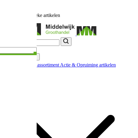
Ruim
17.000
unieke artikelen
Categorieën
Nieuw in ons assortiment
Actie & Opruiming artikelen
Extra