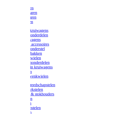
Bijlen
Snoeischaren
Heggenscharen
Takkenscharen
Snoeimessen
Landbouwkruiwagens
Kruiwagenonderdelen
Bouwkruiwagens
Kruiwagen accessoires
Kruiwagenonderstel
Kruiwagenbakken
Kruiwagenwielen
Steekwagenonderdelen
Huis en Tuin kruiwagens
Steekwagen
Bok- en Zwenkwielen
Overige gereedschapstelen
Bezem-/Harkstelen
Handvaten & stokhouders
Hamerstelen
Spadestelen
Graanschopstelen
Schopstelen