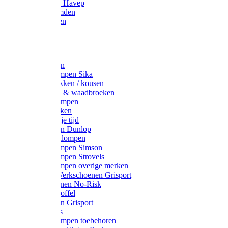
Werkjassen Havep
Thermohemden
Overhemden
Hoeden
Petten
Werksokken
Schoenklompen Sika
Thermo sokken / kousen
Lieslaarzen & waadbroeken
Houten klompen
Wandelsokken
Laarzen vrije tijd
Werklaarzen Dunlop
Kunststof klompen
Schoenklompen Simson
Schoenklompen Strovels
Schoenklompen overige merken
Wandel-/ Werkschoenen Grisport
Werkschoenen No-Risk
Klomppantoffel
Werklaarzen Grisport
Accessoires
Houten klompen toebehoren