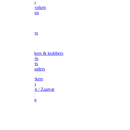
Maisvorken
Aardappelvorken
Vijgenvorken
Strohaak
Cultivators
Tuinkrabbers
Hakken
Schoffels
Onkruidstekers & krabbers
Hartschoffels
Ruitschoffels
Onkruidbranders
Graskantstekers
Verticuteren
Strooiwagen / Zaaivat
Grasmaaier
Grasscharen
Gazonrol
Trimmer
Grondboor
Tuinhamer