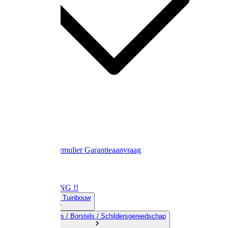
Contact
Retourformulier
Garantieaanvraag
OPRUIMING !!
01) Land-& Tuinbouw
02) Bezems / Borstels / Schildersgereedschap