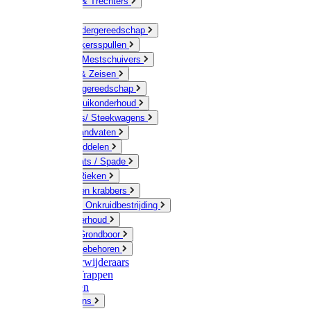
Jerrycans & Trechters
Harken
Hand-/ Kindergereedschap
Stratenmakersspullen
Sneeuw- / Mestschuivers
Baggeren & Zeisen
Elektrisch gereedschap
Boom / Struikonderhoud
Kruiwagens/ Steekwagens
Stelen / Handvaten
Tuinhulpmiddelen
Schop / Bats / Spade
Vorken & Rieken
Cultivator en krabbers
Schoffels / Onkruidbestrijding
Gazononderhoud
Hamers / Grondboor
Sledes / toebehoren
Onkruidverwijderaars
Ladders / Trappen
Werkbanken
Betonmolens