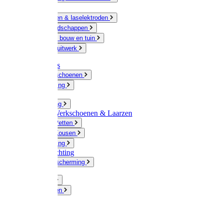
Ketting
Slijpschijven & laselektroden
Handgereedschappen
IJzerwaren bouw en tuin
Hang en sluitwerk
Disposables
Werkhandschoenen
Regenkleding
Klompen
Werkkleding
Wandel-/ Werkschoenen & Laarzen
Hoeden / Petten
Sokken / Kousen
Winterkleding
Winkelinrichting
Gelaatsbescherming
Pluimvee
Knaagdieren
Hond
Kat