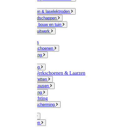
Ketting
Slijpschijven & laselektroden
Handgereedschappen
IJzerwaren bouw en tuin
Hang en sluitwerk
Disposables
Werkhandschoenen
Regenkleding
Klompen
Werkkleding
Wandel-/ Werkschoenen & Laarzen
Hoeden / Petten
Sokken / Kousen
Winterkleding
Winkelinrichting
Gelaatsbescherming
Pluimvee
Knaagdieren
Hond
Kat