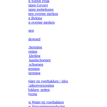
Werklaarzen Sixton Peak
Schoenklompen Gevavi
Schoenklompen toebehoren
Werkschoenen overige merken
Werklaarzen Bekina
Werklaarzen overige merken
Handschoenen
Mutsen
Thermo ondergoed
Gehoorbescherming
Oogbescherming
Disposable kleding
Disposable handschoenen
Disposable schoenen
Mondbescherming
Hoofdbescherming
Pluimvee Water en voerbakken / silos
Pluimvee Kuikenverzorging
Pluimvee Hokken, netten
Pluimvee Overig
Knaagdieren Water en voerbakken
Knaagdieren Verzorgingsproducten