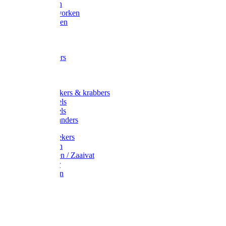
Maisvorken
Aardappelvorken
Vijgenvorken
Strohaak
Cultivators
Tuinkrabbers
Hakken
Schoffels
Onkruidstekers & krabbers
Hartschoffels
Ruitschoffels
Onkruidbranders
Graskantstekers
Verticuteren
Strooiwagen / Zaaivat
Grasmaaier
Grasscharen
Gazonrol
Trimmer
Grondboor
Tuinhamer