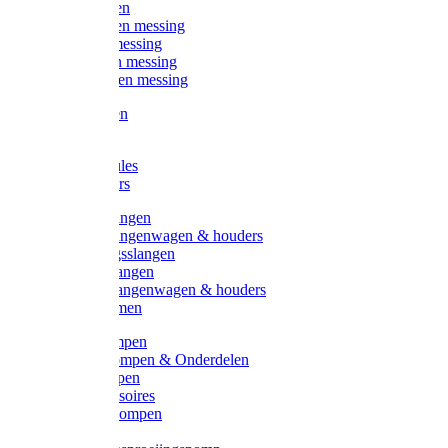
Kogelkranen
Koppelingen messing
Sproeiers messing
Tuinspuiten messing
Slangstukken messing
Handspuiten
Gieters
Kunststoftules
Regenmeters
Overige slangen
Overige slangenwagen & houders
Beregeningsslangen
Gardena slangen
Gardena slangenwagen & houders
Slangklemmen
Leader pompen
Zwengelpompen & Onderdelen
Ebara pompen
Pompaccessoires
Excellent pompen
Kinpumps