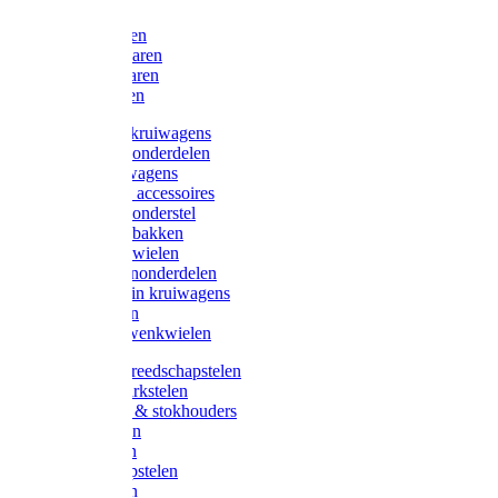
Bijlen
Snoeischaren
Heggenscharen
Takkenscharen
Snoeimessen
Landbouwkruiwagens
Kruiwagenonderdelen
Bouwkruiwagens
Kruiwagen accessoires
Kruiwagenonderstel
Kruiwagenbakken
Kruiwagenwielen
Steekwagenonderdelen
Huis en Tuin kruiwagens
Steekwagen
Bok- en Zwenkwielen
Overige gereedschapstelen
Bezem-/Harkstelen
Handvaten & stokhouders
Hamerstelen
Spadestelen
Graanschopstelen
Schopstelen