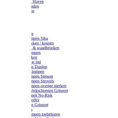
Werkjassen Havep
Thermohemden
Overhemden
Hoeden
Petten
Werksokken
Schoenklompen Sika
Thermo sokken / kousen
Lieslaarzen & waadbroeken
Houten klompen
Wandelsokken
Laarzen vrije tijd
Werklaarzen Dunlop
Kunststof klompen
Schoenklompen Simson
Schoenklompen Strovels
Schoenklompen overige merken
Wandel-/ Werkschoenen Grisport
Werkschoenen No-Risk
Klomppantoffel
Werklaarzen Grisport
Accessoires
Houten klompen toebehoren