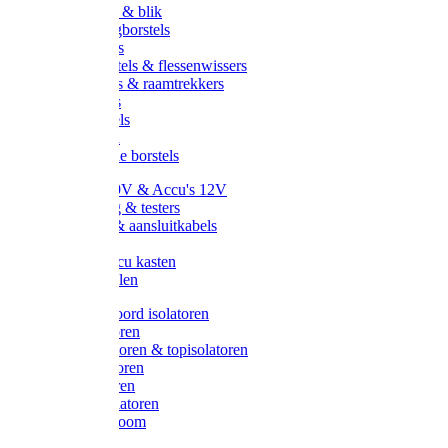
Handveger & blik
Voetenveegborstels
Handvegers
Afwasborstels & flessenwissers
Wasborstels & raamtrekkers
Tonborstels
Werkborstels
Ragebollen
Hygienische borstels
Batterijen 9V & Accu's 12V
Beveiliging & testers
Kabelsets & aansluitkabels
Aarding
Metalen accu kasten
Zonnepanelen
Draad & koord isolatoren
Ringisolatoren
Extra isolatoren & topisolatoren
Hoekisolatoren
Lintisolatoren
Afstandisolatoren
Isolatorenboom