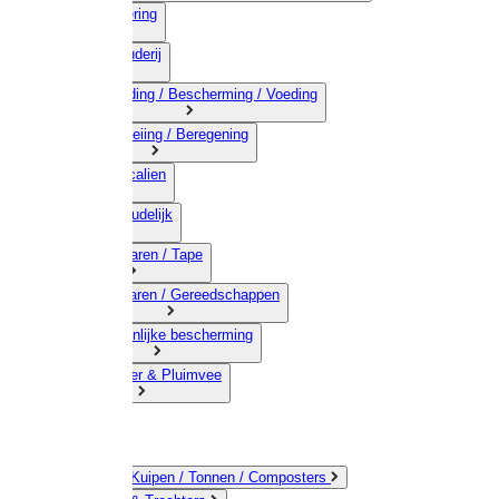
03) Afrastering
04) Veehouderij
05) Bestrijding / Bescherming / Voeding
06) Besproeiing / Beregening
07) Chemicalien
08) Huishoudelijk
09) Touwwaren / Tape
10) IJzerwaren / Gereedschappen
11) Persoonlijke bescherming
12) Kleindier & Pluimvee
Emmers / Kuipen / Tonnen / Composters