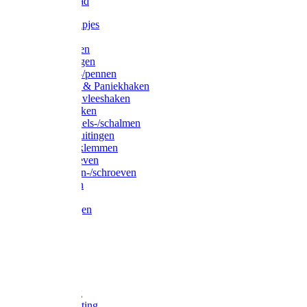
Waslijndraad
Simplexknipjes
Wervels
Sleutelringen
Gelaste ringen
Borgveren-/pennen
Musketons & Paniekhaken
S-haken & vleeshaken
Karabijnhaken
Noodschakels-/schalmen
Harp-/D-sluitingen
Staaldraadklemmen
Spanschroeven
Ringmoeren-/schroeven
Puntkousen
U-beugels
Aanlegringen
Lasthaken
Nagels
Krammen
Spijkers
Voetketting
Scheepsketting