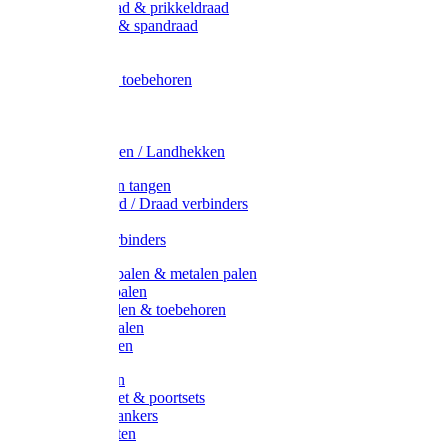
Metaal draad & prikkeldraad
Binddraad & spandraad
Gaas
Lint
Afrasternet toebehoren
Draad
Afrasternet
Koord
Weidehekken / Landhekken
Spanners en tangen
Lint / Koord / Draad verbinders
Haspels
Litzclip verbinders
Recycling palen & metalen palen
Kunststof palen
T-Post t-palen & toebehoren
Glasfiber palen
Houten palen
Poortgrepen
Doorgangset & poortsets
Poortgreepankers
Weidepoorten