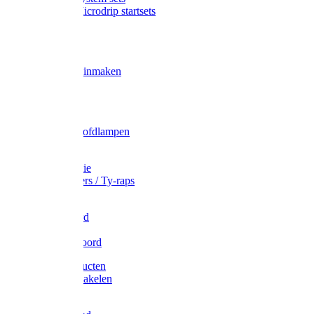
Gardena Microdrip startsets
Vet
Olie
Wecken & inmaken
Tricel
Americol
Zak- & Hoofdlampen
Lampjes
Tape en folie
Kabelbinders / Ty-raps
Bindtouw
Metselkoord
Touw
Elastisch koord
Afdekproducten
Heffen en takelen
Staalkabel