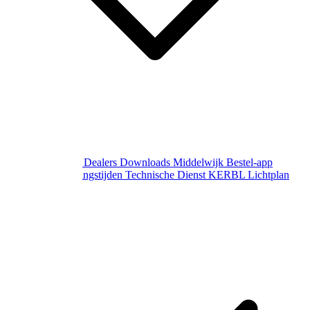
Over Middelwijk
Dealers
Downloads
Middelwijk Bestel-app
Gewijzigde openingstijden
Technische Dienst
KERBL Lichtplan
Aanvraag
Contact