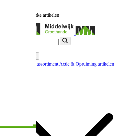
Ruim
17.000
unieke artikelen
Categorieën
Nieuw in ons assortiment
Actie & Opruiming artikelen
Extra