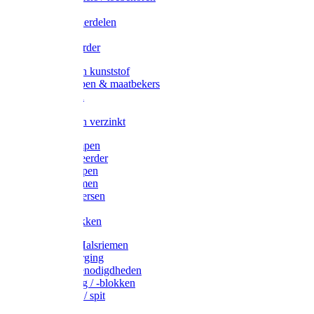
Veedrijvers
Koelift onderdelen
Antizuig
Uieronthaarder
Voerbakken kunststof
Voerscheppen & maatbekers
Hooiruiven
Hooinetten
Voerbakken verzinkt
Warmtelampen
Staartcoupeerder
Biggenkappen
Neuskrammen
Varken diversen
Zeugeband
Varkensbakken
Halsters / Halsriemen
Hoefverzorging
Lammer benodigdheden
Ramdektuig / -blokken
Vastzetpen / spit