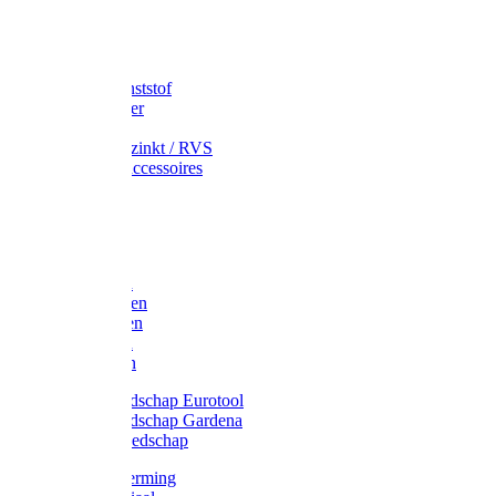
Speciekuip
Emmer kunststof
Schepemmer
Voerton
Emmer verzinkt / RVS
Regenton accessoires
Regenton
Jerrycans
Trechter
Polyharken
Gazonharken
Asfaltharken
Tuinharken
Hooiharken
Handgereedschap Eurotool
Handgereedschap Gardena
Kindergereedschap
Kniebescherming