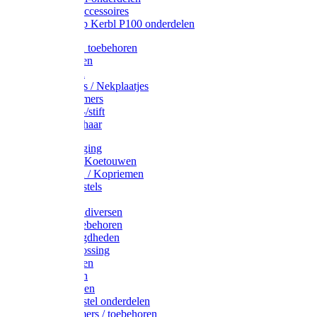
Drinkbak accessoires
Weidepomp Kerbl P100 onderdelen
Oormerken toebehoren
Enkelbanden
Oormerken
Halsplaatjes / Nekplaatjes
Kokernummers
Merkspray-/stift
Veemerkschaar
Uierverzorging
Halsters & Koetouwen
Halsriemen / Kopriemen
Koerugborstels
Koeliften
Koe / Stier diversen
Melkers toebehoren
Stalbenodigdheden
Kalververlossing
Stierenringen
Onthoornen
Kalverflessen
Koerugborstel onderdelen
Kalveremmers / toebehoren