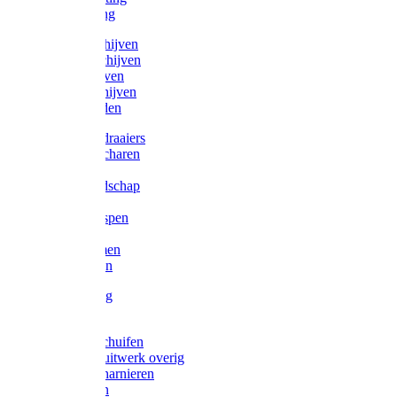
Victorketting
Afbraamschijven
Doorslijpschijven
Lamelschijven
Diamantschijven
Laselektroden
Schroevendraaiers
Tangen / Scharen
Zagen
Meetgereedschap
Beitels
Vijlen / Raspen
Sleutels
Lijmklemmen
Waterpassen
Bouwbeslag
Tuinbeslag
Grendels/schuifen
Hang en sluitwerk overig
Hengen/scharnieren
Scharnieren