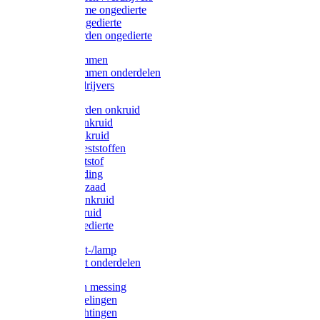
Protect Home ongedierte
Solabiol ongedierte
Protect Garden ongedierte
Mollenklemmen
Mollenklemmen onderdelen
Mollenverdrijvers
Protect Garden onkruid
Diversen onkruid
Solabiol onkruid
Solabiol meststoffen
Pokon meststof
Pokon voeding
Pokon graszaad
Roundup onkruid
Pokon onkruid
Pokon ongedierte
Vliegenkast-/lamp
Vliegenkast onderdelen
Zuigkorven messing
Geka koppelingen
Geka afdichtingen