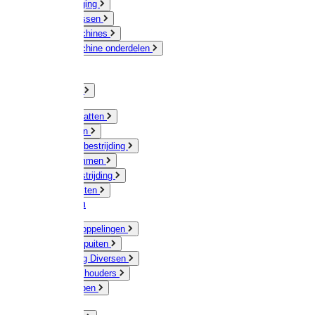
Veeverzorging
Scheermessen
Scheermachines
Scheermachine onderdelen
Huisdieren
Kippen
Verlichting
Muizen / Ratten
Drukspuiten
Ongediertebestrijding
Mollenklemmen
Onkruidbestrijding
Vliegenkasten
Meststoffen
Messing koppelingen
Gieters / Spuiten
Besproeiing Diversen
Slangen & houders
Waterpompen
Tyleen