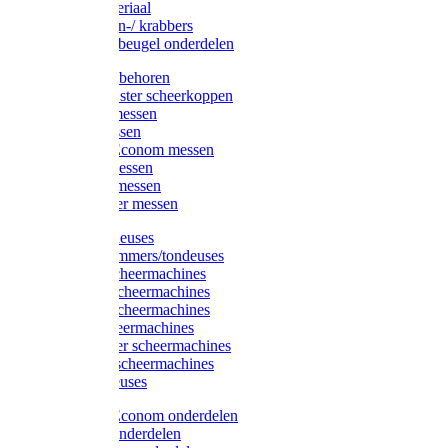
Injectiemateriaal
Hoefmessen-/ krabbers
Hoefbekapbeugel onderdelen
Messen toebehoren
Moser & Oster scheerkoppen
Hauptner messen
Liscop messen
Aesculap/Econom messen
Heiniger messen
Constanta messen
FarmClipper messen
Moser tondeuses
Overige trimmers/tondeuses
Heiniger scheermachines
Hauptner scheermachines
Aesculap scheermachines
Liscop scheermachines
FarmClipper scheermachines
Constanta scheermachines
Wahl tondeuses
Aesculap/Econom onderdelen
Hauptner onderdelen