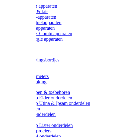
Onderdelen apparaten
Starter sets & kits
9V Batterij-apparaten
230V Lichtnetapparaten
12V Accu-apparaten
230V / 12V Combi apparaten
Zonne-energie apparaten
Tangen
Waarschuwingsbordjes
Afkuilen
Reiniging
Wegers en meters
Video bewaking
Weidepompen & toebehoren
Weidepomp Eider onderdelen
Weidepomp Utina & Ipsam onderdelen
Drinkbakken
Drinkbak onderdelen
Vlotters
Weidepomp Lister onderdelen
Nippels / Sproeiers
Drinknippel-onderdelen