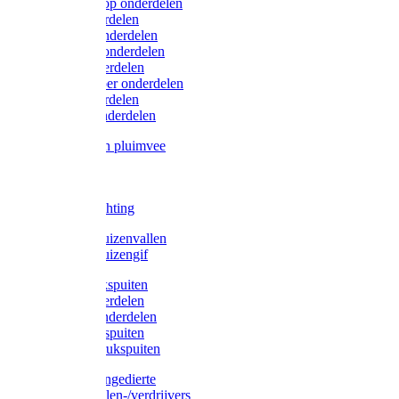
Lister/Liscop onderdelen
Eider onderdelen
Heiniger onderdelen
Constanta onderdelen
Moser onderdelen
Farm Clipper onderdelen
Oster onderdelen
TailWell onderdelen
Voerbakken pluimvee
Katten
Honden
LED verlichting
Ratten / Muizenvallen
Ratten / Muizengif
Gloria drukspuiten
Gloria onderdelen
Gardena onderdelen
Dario drukspuiten
Gardena drukspuiten
Diversen ongedierte
Insectenvallen-/verdrijvers