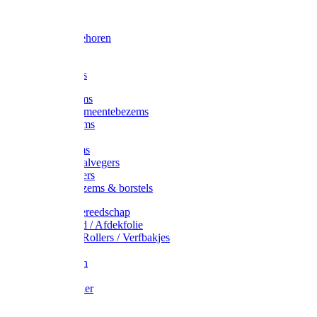
Voorhamer
Hamers
Slede toebehoren
Sledes
Composters
Straatbezems
Stads- / Gemeentebezems
Terrasbezems
Stalbezems
Gootbezems
Kamer-/Zaalvegers
Vloertrekkers
Onkruidbezems & borstels
Schildersgereedschap
Afplakband / Afdekfolie
Kwasten / Rollers / Verfbakjes
Mixers
Afdekfoliën
Messen
Schuurpapier
Luiwagens