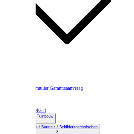
Contact
Retourformulier
Garantieaanvraag
OPRUIMING !!
01) Land-& Tuinbouw
02) Bezems / Borstels / Schildersgereedschap