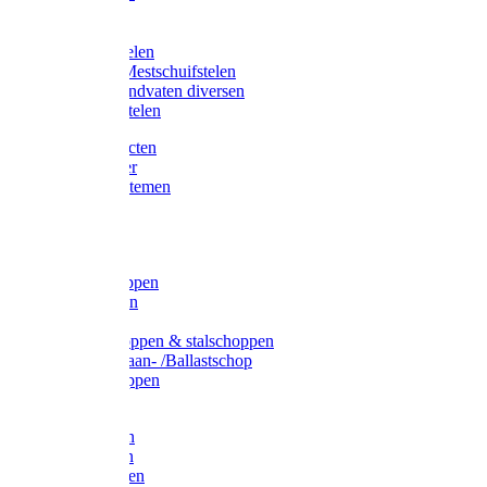
Bijlstelen
Vorkstelen
Gardena stelen
Sneeuw- /Mestschuifstelen
Stelen / Handvaten diversen
Telescoopstelen
Tuin producten
Fruitplukker
Ophangsystemen
Tuinafval
Manden
Spades
Betonschoppen
Schepbatsen
Batsen
Ballastschoppen & stalschoppen
Slijtsrip Graan- /Ballastschop
Graanschoppen
Spitvorken
Hooivorken
Mestvorken
Bietenvorken