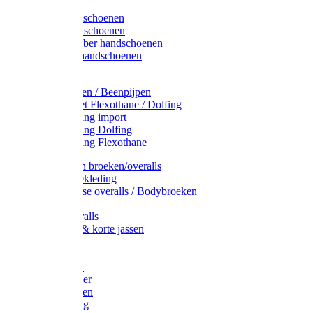
Latex handschoenen
Leren handschoenen
PVC / Rubber handschoenen
Katoenen handschoenen
Display
Plukmouwen / Beenpijpen
Reparatieset Flexothane / Dolfing
Regenkleding import
Regenkleding Dolfing
Regenkleding Flexothane
Toebehoren broeken/overalls
Signalisatiekleding
Amerikaanse overalls / Bodybroeken
Overalls
Kinderoveralls
Stofjassen & korte jassen
Werktruien
T-shirts
Werkjassen
Bodywarmer
Werkbroeken
Zaagkleding