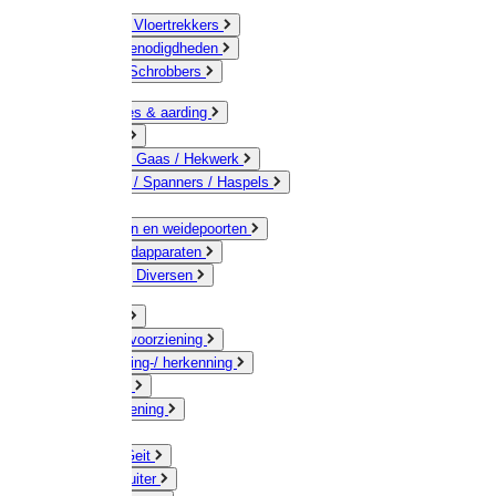
Bezems & Vloertrekkers
Schildersbenodigdheden
Borstels / Schrobbers
Accessoires & aarding
Isolatoren
Geleiders / Gaas / Hekwerk
Verbinders / Spanners / Haspels
Palen
Doorgangen en weidepoorten
Schrikdraadapparaten
Afrastering Diversen
Erf & Stal
Drinkwatervoorziening
Veemarkering-/ herkenning
Koe / Stier
Voervoorziening
Varken
Schaap / Geit
Paard & Ruiter