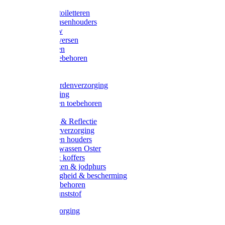
Halsters
Poetsen & toiletteren
Zadel-/Trensenhouders
Halstertouw
Halsters diversen
Hoofdstellen
Zadel & toebehoren
Longeren
Zwepen
Rapide paardenverzorging
Ruiter kleding
Hoofdstellen toebehoren
Dekens
Verlichting & Reflectie
Rapide leerverzorging
Likstenen en houders
Poetsen & wassen Oster
Poetssets & koffers
Ruiter laarzen & jodphurs
Ruiter veiligheid & bescherming
Ruiter - toebehoren
Voerbak kunststof
Klauwverzorging
Diversen