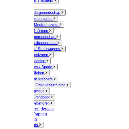
Jerrycans & Trechters
Harken
Hand-/ Kindergereedschap
Stratenmakersspullen
Sneeuw- / Mestschuivers
Baggeren & Zeisen
Elektrisch gereedschap
Boom / Struikonderhoud
Kruiwagens/ Steekwagens
Stelen / Handvaten
Tuinhulpmiddelen
Schop / Bats / Spade
Vorken & Rieken
Cultivator en krabbers
Schoffels / Onkruidbestrijding
Gazononderhoud
Hamers / Grondboor
Sledes / toebehoren
Onkruidverwijderaars
Ladders / Trappen
Werkbanken
Betonmolens