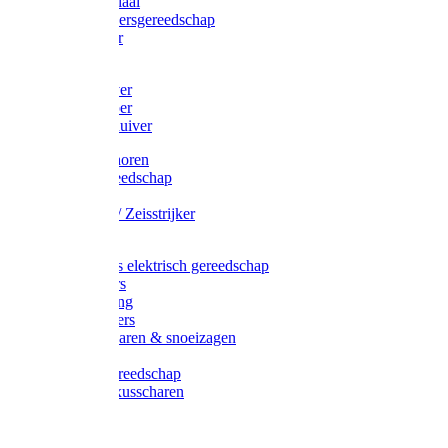
Afzetmateriaal
Stratenmakersgereedschap
Straathamer
Koevoeten
Mestschuiver
Mestschraper
Sneeuwschuiver
Zeis toebehoren
Baggergereedschap
Zeisen
Wetstenen / Zeisstrijker
Zeisboom
Accessoires elektrisch gereedschap
Grasmaaiers
Tuinreiniging
Robotmaaiers
Heggenscharen & snoeizagen
Trimmers
Klussen gereedschap
Gras & buxusscharen
Snoeizaag
Boomband