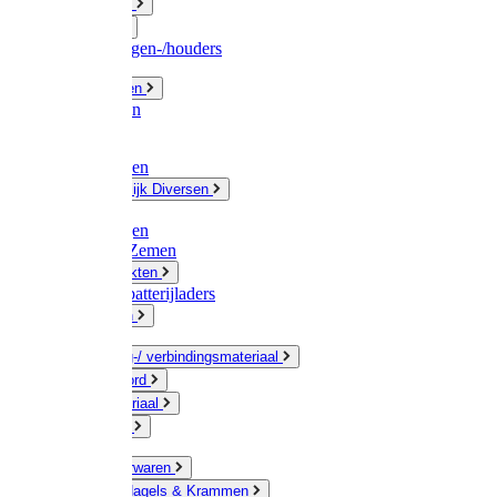
Fittingwerk
Gardena
Slangenwagen-/houders
Olie / Vetten
Chemicalien
Verven
Plasticzakken
Huishoudelijk Diversen
Matten
Zaksluitingen
Sponzen / Zemen
Zeepprodukten
Batterij & batterijladers
Zaklampen
Verpakking-/ verbindingsmateriaal
Touw / Koord
Afdekmateriaal
Staalkabel
Kleine ijzerwaren
Spijkers, Nagels & Krammen