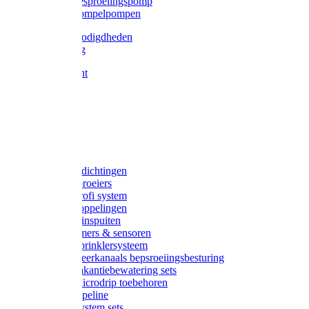
Gardena besproeiingspomp
Gardena dompelpompen
Tyleen benodigdheden
Tyleenslang
Lange bocht
Knie
T-stuk
Sok
Verloop
Nippels
Stop
Gardena afdichtingen
Gardena sproeiers
Gardena Profi system
Gardena koppelingen
Gardena tuinspuiten
Gardena timers & sensoren
Gardena Sprinklersysteem
Gardena meerkanaals bepsroeiingsbesturing
Gardena vakantiebewatering sets
Gardena Microdrip toebehoren
Gardena Pipeline
Gardena System sets