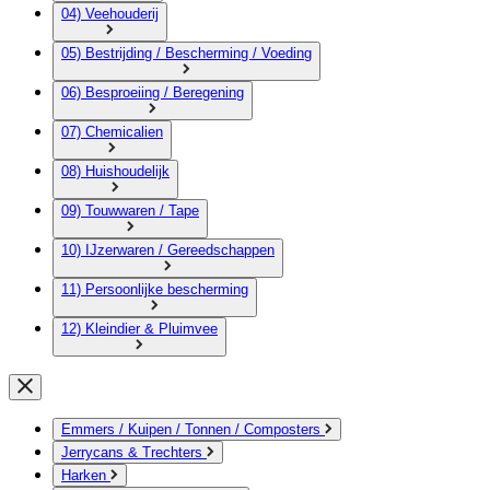
04) Veehouderij
05) Bestrijding / Bescherming / Voeding
06) Besproeiing / Beregening
07) Chemicalien
08) Huishoudelijk
09) Touwwaren / Tape
10) IJzerwaren / Gereedschappen
11) Persoonlijke bescherming
12) Kleindier & Pluimvee
Emmers / Kuipen / Tonnen / Composters
Jerrycans & Trechters
Harken