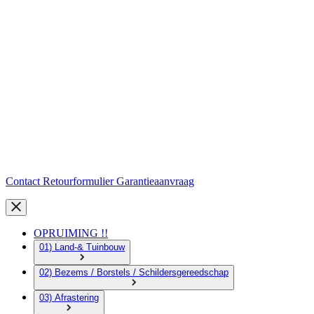
Contact
Retourformulier
Garantieaanvraag
OPRUIMING !!
01) Land-& Tuinbouw
02) Bezems / Borstels / Schildersgereedschap
03) Afrastering