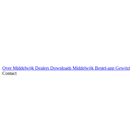
Over Middelwijk
Dealers
Downloads
Middelwijk Bestel-app
Gewijzi
Contact