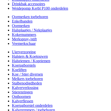
Drinkbak accessoires
Weidepomp Kerbl P100 onderdelen
Oormerken toebehoren
Enkelbanden
Oormerken
Halsplaatjes / Nekplaatjes
Kokernummers
Merkspray-/stift
Veemerkschaar
Uierverzorging
Halsters & Koetouwen
Halsriemen / Kopriemen
Koerugborstels
Koeliften
Koe / Stier diversen
Melkers toebehoren
Stalbenodigdheden
Kalververlossing
Stierenringen
Onthoornen
Kalverflessen
Koerugborstel onderdelen
Kalveremmers / toebehoren