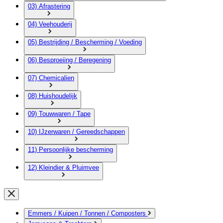
03) Afrastering
04) Veehouderij
05) Bestrijding / Bescherming / Voeding
06) Besproeiing / Beregening
07) Chemicalien
08) Huishoudelijk
09) Touwwaren / Tape
10) IJzerwaren / Gereedschappen
11) Persoonlijke bescherming
12) Kleindier & Pluimvee
Emmers / Kuipen / Tonnen / Composters