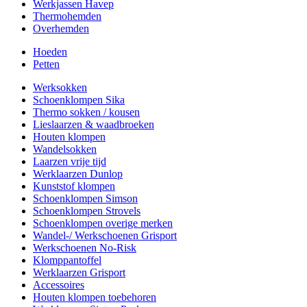
Werkjassen Havep
Thermohemden
Overhemden
Hoeden
Petten
Werksokken
Schoenklompen Sika
Thermo sokken / kousen
Lieslaarzen & waadbroeken
Houten klompen
Wandelsokken
Laarzen vrije tijd
Werklaarzen Dunlop
Kunststof klompen
Schoenklompen Simson
Schoenklompen Strovels
Schoenklompen overige merken
Wandel-/ Werkschoenen Grisport
Werkschoenen No-Risk
Klomppantoffel
Werklaarzen Grisport
Accessoires
Houten klompen toebehoren