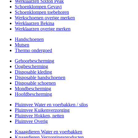
Werklaarzen Sixton Peak
Schoenklompen Gevavi
Schoenklompen toebehoren
Werkschoenen overige merken
Werklaarzen Bekina
Werklaarzen overige merken
Handschoenen
Mutsen
Thermo ondergoed
Gehoorbescherming
Oogbescherming
Disposable kleding
Disposable handschoenen
Disposable schoenen
Mondbescherming
Hoofdbescherming
Pluimvee Water en voerbakken / silos
Pluimvee Kuikenverzorging
Pluimvee Hokken, netten
Pluimvee Overig
Knaagdieren Water en voerbakken
Knaagdieren Verzorgingsproducten