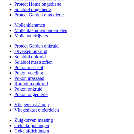
Protect Home ongedierte
Solabiol ongedierte
Protect Garden ongedierte
Mollenklemmen
Mollenklemmen onderdelen
Mollenverdrijvers
Protect Garden onkruid
Diversen onkruid
Solabiol onkruid
Solabiol meststoffen
Pokon meststof
Pokon voeding
Pokon graszaad
Roundup onkruid
Pokon onkruid
Pokon ongedierte
Vliegenkast-/lamp
Vliegenkast onderdelen
Zuigkorven messing
Geka koppelingen
Geka afdichtingen