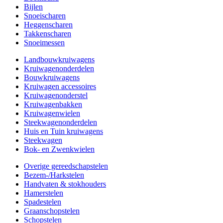
Bijlen
Snoeischaren
Heggenscharen
Takkenscharen
Snoeimessen
Landbouwkruiwagens
Kruiwagenonderdelen
Bouwkruiwagens
Kruiwagen accessoires
Kruiwagenonderstel
Kruiwagenbakken
Kruiwagenwielen
Steekwagenonderdelen
Huis en Tuin kruiwagens
Steekwagen
Bok- en Zwenkwielen
Overige gereedschapstelen
Bezem-/Harkstelen
Handvaten & stokhouders
Hamerstelen
Spadestelen
Graanschopstelen
Schopstelen