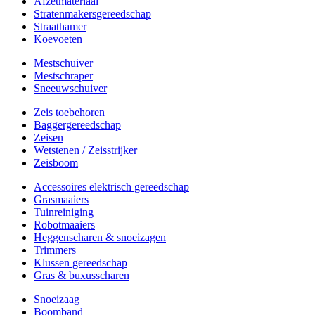
Afzetmateriaal
Stratenmakersgereedschap
Straathamer
Koevoeten
Mestschuiver
Mestschraper
Sneeuwschuiver
Zeis toebehoren
Baggergereedschap
Zeisen
Wetstenen / Zeisstrijker
Zeisboom
Accessoires elektrisch gereedschap
Grasmaaiers
Tuinreiniging
Robotmaaiers
Heggenscharen & snoeizagen
Trimmers
Klussen gereedschap
Gras & buxusscharen
Snoeizaag
Boomband