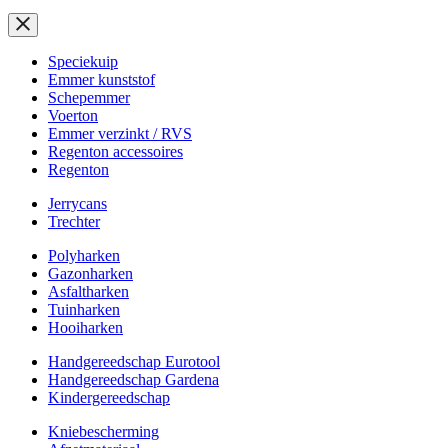
Speciekuip
Emmer kunststof
Schepemmer
Voerton
Emmer verzinkt / RVS
Regenton accessoires
Regenton
Jerrycans
Trechter
Polyharken
Gazonharken
Asfaltharken
Tuinharken
Hooiharken
Handgereedschap Eurotool
Handgereedschap Gardena
Kindergereedschap
Kniebescherming