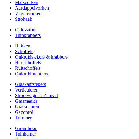
Maisvorken
Aardappelvorken
Vijgenvorken
Strohaak
Cultivators
Tuinkrabbers
Hakken
Schoffels
Onkruidstekers & krabbers
Hartschoffels
Ruitschoffels
Onkruidbranders
Graskantstekers
Verticuteren
Strooiwagen / Zaaivat
Grasmaaier
Grasscharen
Gazonrol
Trimmer
Grondboor
Tuinhamer