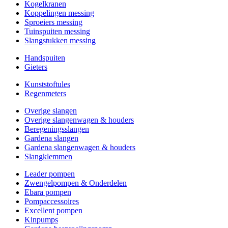
Kogelkranen
Koppelingen messing
Sproeiers messing
Tuinspuiten messing
Slangstukken messing
Handspuiten
Gieters
Kunststoftules
Regenmeters
Overige slangen
Overige slangenwagen & houders
Beregeningsslangen
Gardena slangen
Gardena slangenwagen & houders
Slangklemmen
Leader pompen
Zwengelpompen & Onderdelen
Ebara pompen
Pompaccessoires
Excellent pompen
Kinpumps