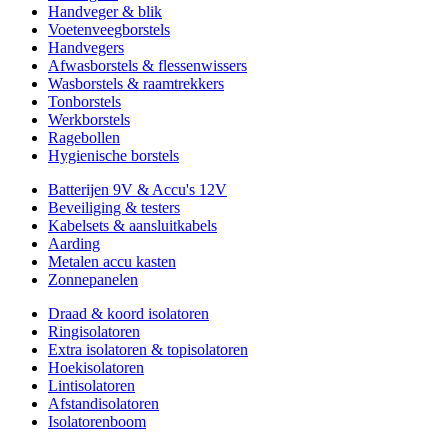
Handveger & blik
Voetenveegborstels
Handvegers
Afwasborstels & flessenwissers
Wasborstels & raamtrekkers
Tonborstels
Werkborstels
Ragebollen
Hygienische borstels
Batterijen 9V & Accu's 12V
Beveiliging & testers
Kabelsets & aansluitkabels
Aarding
Metalen accu kasten
Zonnepanelen
Draad & koord isolatoren
Ringisolatoren
Extra isolatoren & topisolatoren
Hoekisolatoren
Lintisolatoren
Afstandisolatoren
Isolatorenboom