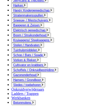
Jerrycans & Trechters
Harken
Hand-/ Kindergereedschap
Stratenmakersspullen
Sneeuw- / Mestschuivers
Baggeren & Zeisen
Elektrisch gereedschap
Boom / Struikonderhoud
Kruiwagens/ Steekwagens
Stelen / Handvaten
Tuinhulpmiddelen
Schop / Bats / Spade
Vorken & Rieken
Cultivator en krabbers
Schoffels / Onkruidbestrijding
Gazononderhoud
Hamers / Grondboor
Sledes / toebehoren
Onkruidverwijderaars
Ladders / Trappen
Werkbanken
Betonmolens