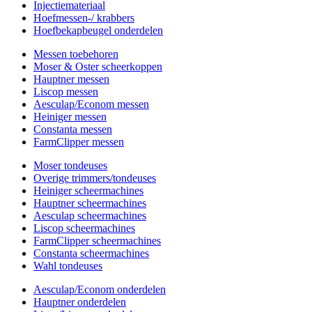
Injectiemateriaal
Hoefmessen-/ krabbers
Hoefbekapbeugel onderdelen
Messen toebehoren
Moser & Oster scheerkoppen
Hauptner messen
Liscop messen
Aesculap/Econom messen
Heiniger messen
Constanta messen
FarmClipper messen
Moser tondeuses
Overige trimmers/tondeuses
Heiniger scheermachines
Hauptner scheermachines
Aesculap scheermachines
Liscop scheermachines
FarmClipper scheermachines
Constanta scheermachines
Wahl tondeuses
Aesculap/Econom onderdelen
Hauptner onderdelen