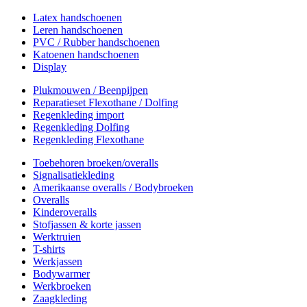
Latex handschoenen
Leren handschoenen
PVC / Rubber handschoenen
Katoenen handschoenen
Display
Plukmouwen / Beenpijpen
Reparatieset Flexothane / Dolfing
Regenkleding import
Regenkleding Dolfing
Regenkleding Flexothane
Toebehoren broeken/overalls
Signalisatiekleding
Amerikaanse overalls / Bodybroeken
Overalls
Kinderoveralls
Stofjassen & korte jassen
Werktruien
T-shirts
Werkjassen
Bodywarmer
Werkbroeken
Zaagkleding