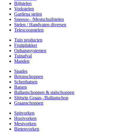
Bijlstelen
Vorkstelen
Gardena stelen
Sneeuw- /Mestschuifstelen
Stelen / Handvaten diversen
Telescoopstelen
Tuin producten
Fruitplukker
Ophangsystemen
Tuinafval
Manden
Spades
Betonschoppen
Schepbatsen
Batsen
Ballastschoppen & stalschoppen
Slijtsrip Graan- /Ballastschop
Graanschoppen
Spitvorken
Hooivorken
Mestvorken
Bietenvorken