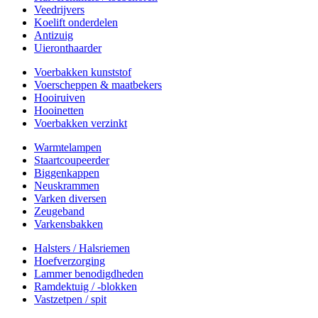
Veedrijvers
Koelift onderdelen
Antizuig
Uieronthaarder
Voerbakken kunststof
Voerscheppen & maatbekers
Hooiruiven
Hooinetten
Voerbakken verzinkt
Warmtelampen
Staartcoupeerder
Biggenkappen
Neuskrammen
Varken diversen
Zeugeband
Varkensbakken
Halsters / Halsriemen
Hoefverzorging
Lammer benodigdheden
Ramdektuig / -blokken
Vastzetpen / spit