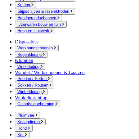
Ketting
Slijpschijven & laselektroden
Handgereedschappen
IJzerwaren bouw en tuin
Hang en sluitwerk
Disposables
Werkhandschoenen
Regenkleding
Klompen
Werkkleding
Wandel-/ Werkschoenen & Laarzen
Hoeden / Petten
Sokken / Kousen
Winterkleding
Winkelinrichting
Gelaatsbescherming
Pluimvee
Knaagdieren
Hond
Kat