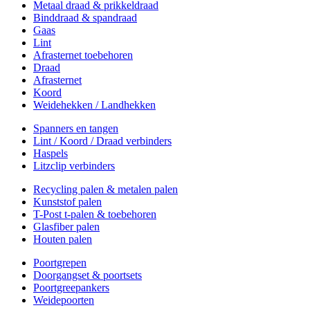
Metaal draad & prikkeldraad
Binddraad & spandraad
Gaas
Lint
Afrasternet toebehoren
Draad
Afrasternet
Koord
Weidehekken / Landhekken
Spanners en tangen
Lint / Koord / Draad verbinders
Haspels
Litzclip verbinders
Recycling palen & metalen palen
Kunststof palen
T-Post t-palen & toebehoren
Glasfiber palen
Houten palen
Poortgrepen
Doorgangset & poortsets
Poortgreepankers
Weidepoorten