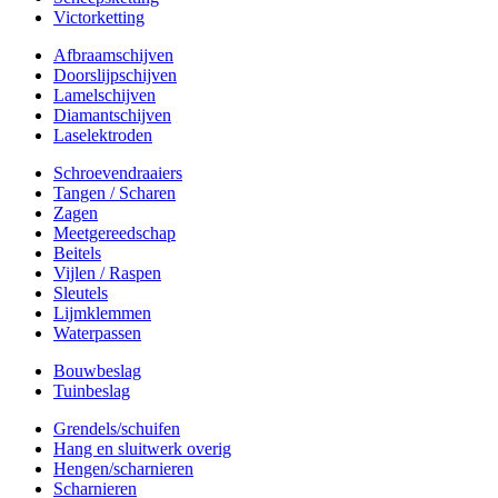
Victorketting
Afbraamschijven
Doorslijpschijven
Lamelschijven
Diamantschijven
Laselektroden
Schroevendraaiers
Tangen / Scharen
Zagen
Meetgereedschap
Beitels
Vijlen / Raspen
Sleutels
Lijmklemmen
Waterpassen
Bouwbeslag
Tuinbeslag
Grendels/schuifen
Hang en sluitwerk overig
Hengen/scharnieren
Scharnieren