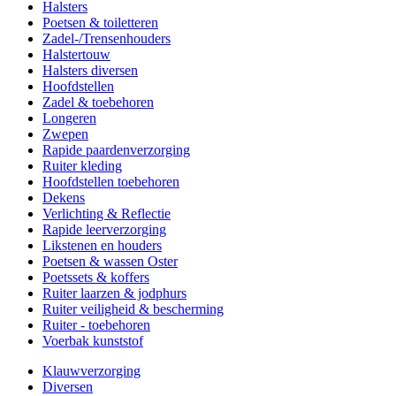
Halsters
Poetsen & toiletteren
Zadel-/Trensenhouders
Halstertouw
Halsters diversen
Hoofdstellen
Zadel & toebehoren
Longeren
Zwepen
Rapide paardenverzorging
Ruiter kleding
Hoofdstellen toebehoren
Dekens
Verlichting & Reflectie
Rapide leerverzorging
Likstenen en houders
Poetsen & wassen Oster
Poetssets & koffers
Ruiter laarzen & jodphurs
Ruiter veiligheid & bescherming
Ruiter - toebehoren
Voerbak kunststof
Klauwverzorging
Diversen