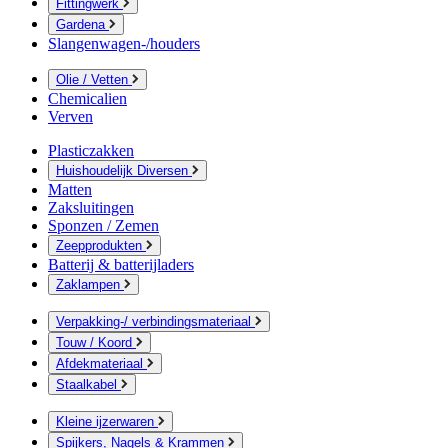
Fittingwerk
Gardena
Slangenwagen-/houders
Olie / Vetten
Chemicalien
Verven
Plasticzakken
Huishoudelijk Diversen
Matten
Zaksluitingen
Sponzen / Zemen
Zeepprodukten
Batterij & batterijladers
Zaklampen
Verpakking-/ verbindingsmateriaal
Touw / Koord
Afdekmateriaal
Staalkabel
Kleine ijzerwaren
Spijkers, Nagels & Krammen