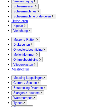
Veeverzorging
Scheermessen
Scheermachines
Scheermachine onderdelen
Huisdieren
Kippen
Verlichting
Muizen / Ratten
Drukspuiten
Ongediertebestrijding
Mollenklemmen
Onkruidbestrijding
Vliegenkasten
Meststoffen
Messing koppelingen
Gieters / Spuiten
Besproeiing Diversen
Slangen & houders
Waterpompen
Tyleen