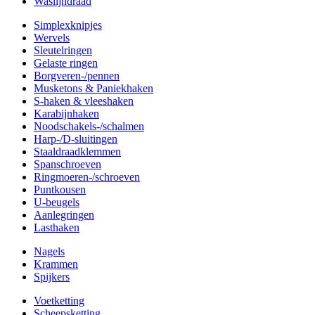
Waslijndraad
Simplexknipjes
Wervels
Sleutelringen
Gelaste ringen
Borgveren-/pennen
Musketons & Paniekhaken
S-haken & vleeshaken
Karabijnhaken
Noodschakels-/schalmen
Harp-/D-sluitingen
Staaldraadklemmen
Spanschroeven
Ringmoeren-/schroeven
Puntkousen
U-beugels
Aanlegringen
Lasthaken
Nagels
Krammen
Spijkers
Voetketting
Scheepsketting