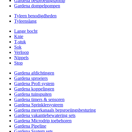
Gardena besproeiingspomp
Gardena dompelpompen
Tyleen benodigdheden
Tyleenslang
Lange bocht
Knie
T-stuk
Sok
Verloop
Nippels
Stop
Gardena afdichtingen
Gardena sproeiers
Gardena Profi system
Gardena koppelingen
Gardena tuinspuiten
Gardena timers & sensoren
Gardena Sprinklersysteem
Gardena meerkanaals bepsroeiingsbesturing
Gardena vakantiebewatering sets
Gardena Microdrip toebehoren
Gardena Pipeline
Gardena System sets