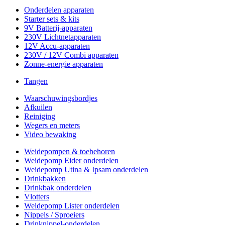
Onderdelen apparaten
Starter sets & kits
9V Batterij-apparaten
230V Lichtnetapparaten
12V Accu-apparaten
230V / 12V Combi apparaten
Zonne-energie apparaten
Tangen
Waarschuwingsbordjes
Afkuilen
Reiniging
Wegers en meters
Video bewaking
Weidepompen & toebehoren
Weidepomp Eider onderdelen
Weidepomp Utina & Ipsam onderdelen
Drinkbakken
Drinkbak onderdelen
Vlotters
Weidepomp Lister onderdelen
Nippels / Sproeiers
Drinknippel-onderdelen