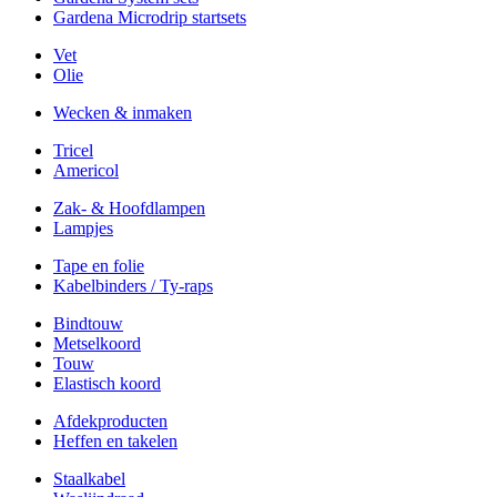
Gardena Microdrip startsets
Vet
Olie
Wecken & inmaken
Tricel
Americol
Zak- & Hoofdlampen
Lampjes
Tape en folie
Kabelbinders / Ty-raps
Bindtouw
Metselkoord
Touw
Elastisch koord
Afdekproducten
Heffen en takelen
Staalkabel