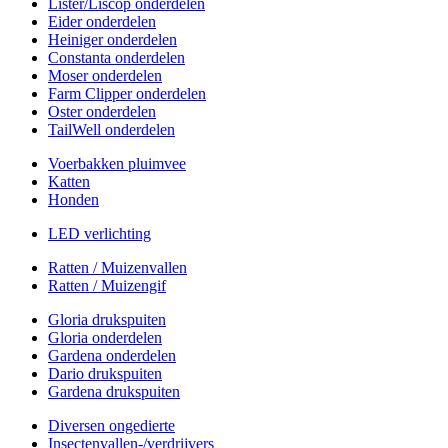
Lister/Liscop onderdelen
Eider onderdelen
Heiniger onderdelen
Constanta onderdelen
Moser onderdelen
Farm Clipper onderdelen
Oster onderdelen
TailWell onderdelen
Voerbakken pluimvee
Katten
Honden
LED verlichting
Ratten / Muizenvallen
Ratten / Muizengif
Gloria drukspuiten
Gloria onderdelen
Gardena onderdelen
Dario drukspuiten
Gardena drukspuiten
Diversen ongedierte
Insectenvallen-/verdrijvers