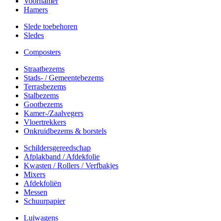
Voorhamer
Hamers
Slede toebehoren
Sledes
Composters
Straatbezems
Stads- / Gemeentebezems
Terrasbezems
Stalbezems
Gootbezems
Kamer-/Zaalvegers
Vloertrekkers
Onkruidbezems & borstels
Schildersgereedschap
Afplakband / Afdekfolie
Kwasten / Rollers / Verfbakjes
Mixers
Afdekfoliën
Messen
Schuurpapier
Luiwagens