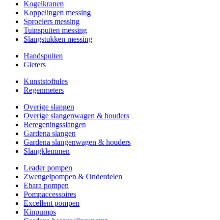
Kogelkranen
Koppelingen messing
Sproeiers messing
Tuinspuiten messing
Slangstukken messing
Handspuiten
Gieters
Kunststoftules
Regenmeters
Overige slangen
Overige slangenwagen & houders
Beregeningsslangen
Gardena slangen
Gardena slangenwagen & houders
Slangklemmen
Leader pompen
Zwengelpompen & Onderdelen
Ebara pompen
Pompaccessoires
Excellent pompen
Kinpumps