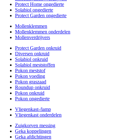
Protect Home ongedierte
Solabiol ongedierte
Protect Garden ongedierte
Mollenklemmen
Mollenklemmen onderdelen
Mollenverdrijvers
Protect Garden onkruid
Diversen onkruid
Solabiol onkruid
Solabiol meststoffen
Pokon meststof
Pokon voeding
Pokon graszaad
Roundup onkruid
Pokon onkruid
Pokon ongedierte
Vliegenkast-/lamp
Vliegenkast onderdelen
Zuigkorven messing
Geka koppelingen
Geka afdichtingen