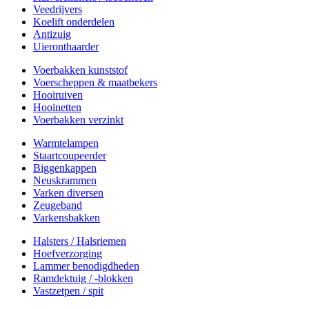
Veedrijvers
Koelift onderdelen
Antizuig
Uieronthaarder
Voerbakken kunststof
Voerscheppen & maatbekers
Hooiruiven
Hooinetten
Voerbakken verzinkt
Warmtelampen
Staartcoupeerder
Biggenkappen
Neuskrammen
Varken diversen
Zeugeband
Varkensbakken
Halsters / Halsriemen
Hoefverzorging
Lammer benodigdheden
Ramdektuig / -blokken
Vastzetpen / spit