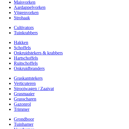
Maisvorken
Aardappelvorken
Vijgenvorken
Strohaak
Cultivators
Tuinkrabbers
Hakken
Schoffels
Onkruidstekers & krabbers
Hartschoffels
Ruitschoffels
Onkruidbranders
Graskantstekers
Verticuteren
Strooiwagen / Zaaivat
Grasmaaier
Grasscharen
Gazonrol
Trimmer
Grondboor
Tuinhamer