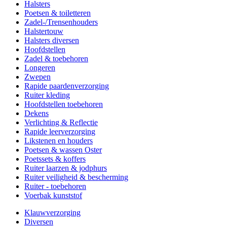
Halsters
Poetsen & toiletteren
Zadel-/Trensenhouders
Halstertouw
Halsters diversen
Hoofdstellen
Zadel & toebehoren
Longeren
Zwepen
Rapide paardenverzorging
Ruiter kleding
Hoofdstellen toebehoren
Dekens
Verlichting & Reflectie
Rapide leerverzorging
Likstenen en houders
Poetsen & wassen Oster
Poetssets & koffers
Ruiter laarzen & jodphurs
Ruiter veiligheid & bescherming
Ruiter - toebehoren
Voerbak kunststof
Klauwverzorging
Diversen