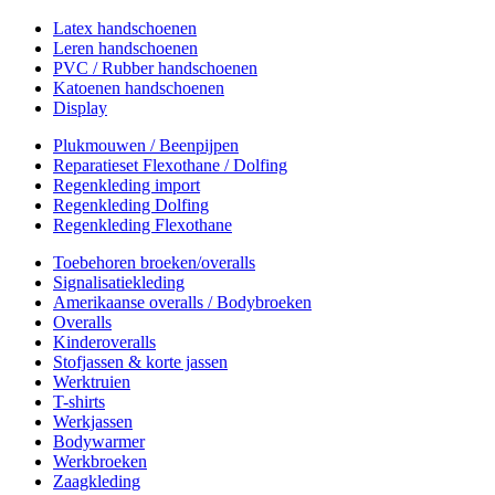
Latex handschoenen
Leren handschoenen
PVC / Rubber handschoenen
Katoenen handschoenen
Display
Plukmouwen / Beenpijpen
Reparatieset Flexothane / Dolfing
Regenkleding import
Regenkleding Dolfing
Regenkleding Flexothane
Toebehoren broeken/overalls
Signalisatiekleding
Amerikaanse overalls / Bodybroeken
Overalls
Kinderoveralls
Stofjassen & korte jassen
Werktruien
T-shirts
Werkjassen
Bodywarmer
Werkbroeken
Zaagkleding