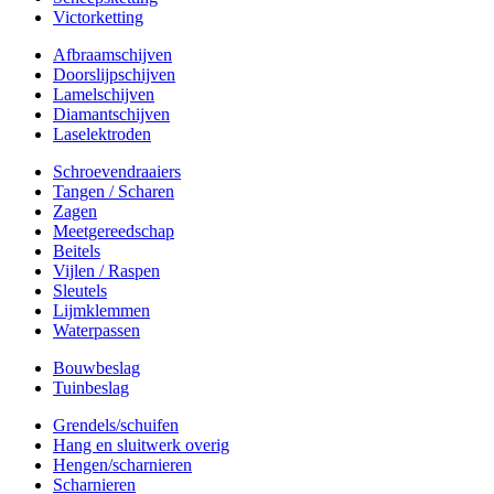
Victorketting
Afbraamschijven
Doorslijpschijven
Lamelschijven
Diamantschijven
Laselektroden
Schroevendraaiers
Tangen / Scharen
Zagen
Meetgereedschap
Beitels
Vijlen / Raspen
Sleutels
Lijmklemmen
Waterpassen
Bouwbeslag
Tuinbeslag
Grendels/schuifen
Hang en sluitwerk overig
Hengen/scharnieren
Scharnieren