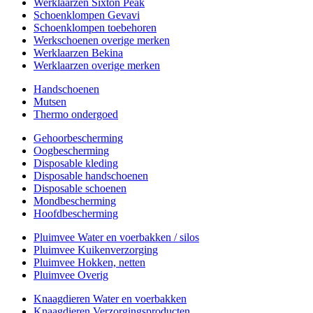
Werklaarzen Sixton Peak
Schoenklompen Gevavi
Schoenklompen toebehoren
Werkschoenen overige merken
Werklaarzen Bekina
Werklaarzen overige merken
Handschoenen
Mutsen
Thermo ondergoed
Gehoorbescherming
Oogbescherming
Disposable kleding
Disposable handschoenen
Disposable schoenen
Mondbescherming
Hoofdbescherming
Pluimvee Water en voerbakken / silos
Pluimvee Kuikenverzorging
Pluimvee Hokken, netten
Pluimvee Overig
Knaagdieren Water en voerbakken
Knaagdieren Verzorgingsproducten