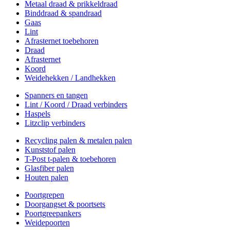
Metaal draad & prikkeldraad
Binddraad & spandraad
Gaas
Lint
Afrasternet toebehoren
Draad
Afrasternet
Koord
Weidehekken / Landhekken
Spanners en tangen
Lint / Koord / Draad verbinders
Haspels
Litzclip verbinders
Recycling palen & metalen palen
Kunststof palen
T-Post t-palen & toebehoren
Glasfiber palen
Houten palen
Poortgrepen
Doorgangset & poortsets
Poortgreepankers
Weidepoorten