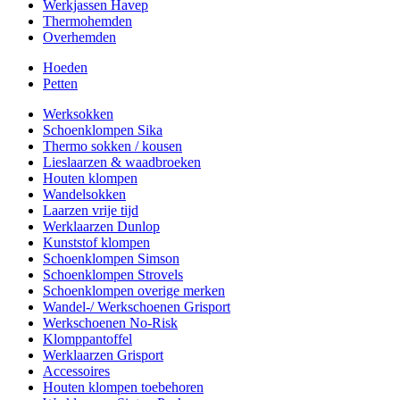
Werkjassen Havep
Thermohemden
Overhemden
Hoeden
Petten
Werksokken
Schoenklompen Sika
Thermo sokken / kousen
Lieslaarzen & waadbroeken
Houten klompen
Wandelsokken
Laarzen vrije tijd
Werklaarzen Dunlop
Kunststof klompen
Schoenklompen Simson
Schoenklompen Strovels
Schoenklompen overige merken
Wandel-/ Werkschoenen Grisport
Werkschoenen No-Risk
Klomppantoffel
Werklaarzen Grisport
Accessoires
Houten klompen toebehoren