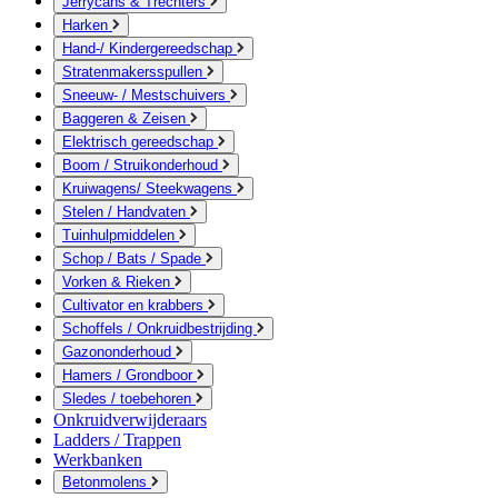
Jerrycans & Trechters
Harken
Hand-/ Kindergereedschap
Stratenmakersspullen
Sneeuw- / Mestschuivers
Baggeren & Zeisen
Elektrisch gereedschap
Boom / Struikonderhoud
Kruiwagens/ Steekwagens
Stelen / Handvaten
Tuinhulpmiddelen
Schop / Bats / Spade
Vorken & Rieken
Cultivator en krabbers
Schoffels / Onkruidbestrijding
Gazononderhoud
Hamers / Grondboor
Sledes / toebehoren
Onkruidverwijderaars
Ladders / Trappen
Werkbanken
Betonmolens