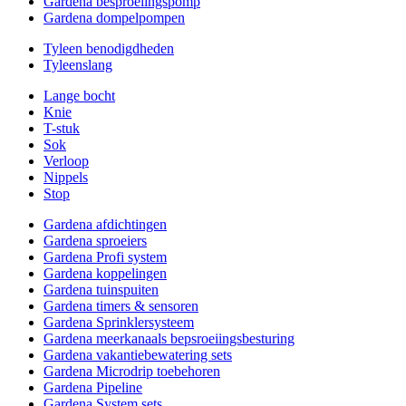
Gardena besproeiingspomp
Gardena dompelpompen
Tyleen benodigdheden
Tyleenslang
Lange bocht
Knie
T-stuk
Sok
Verloop
Nippels
Stop
Gardena afdichtingen
Gardena sproeiers
Gardena Profi system
Gardena koppelingen
Gardena tuinspuiten
Gardena timers & sensoren
Gardena Sprinklersysteem
Gardena meerkanaals bepsroeiingsbesturing
Gardena vakantiebewatering sets
Gardena Microdrip toebehoren
Gardena Pipeline
Gardena System sets