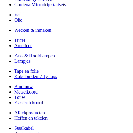
Gardena Microdrip startsets
Vet
Olie
Wecken & inmaken
Tricel
Americol
Zak- & Hoofdlampen
Lampjes
Tape en folie
Kabelbinders / Ty-raps
Bindtouw
Metselkoord
Touw
Elastisch koord
Afdekproducten
Heffen en takelen
Staalkabel