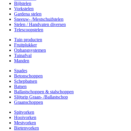
Bijlstelen
Vorkstelen
Gardena stelen
Sneeuw- /Mestschuifstelen
Stelen / Handvaten diversen
Telescoopstelen
Tuin producten
Fruitplukker
Ophangsystemen
Tuinafval
Manden
Spades
Betonschoppen
Schepbatsen
Batsen
Ballastschoppen & stalschoppen
Slijtsrip Graan- /Ballastschop
Graanschoppen
Spitvorken
Hooivorken
Mestvorken
Bietenvorken