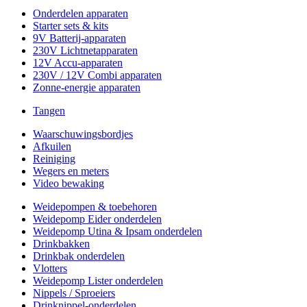
Onderdelen apparaten
Starter sets & kits
9V Batterij-apparaten
230V Lichtnetapparaten
12V Accu-apparaten
230V / 12V Combi apparaten
Zonne-energie apparaten
Tangen
Waarschuwingsbordjes
Afkuilen
Reiniging
Wegers en meters
Video bewaking
Weidepompen & toebehoren
Weidepomp Eider onderdelen
Weidepomp Utina & Ipsam onderdelen
Drinkbakken
Drinkbak onderdelen
Vlotters
Weidepomp Lister onderdelen
Nippels / Sproeiers
Drinknippel-onderdelen