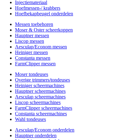
Injectiemateriaal
Hoefmessen-/ krabbers
Hoefbekapbeugel onderdelen
Messen toebehoren
Moser & Oster scheerkoppen
Hauptner messen
Liscop messen
Aesculap/Econom messen
Heiniger messen
Constanta messen
FarmClipper messen
Moser tondeuses
Overige trimmers/tondeuses
Heiniger scheermachines
Hauptner scheermachines
Aesculap scheermachines
Liscop scheermachines
FarmClipper scheermachines
Constanta scheermachines
Wahl tondeuses
Aesculap/Econom onderdelen
Hauptner onderdelen