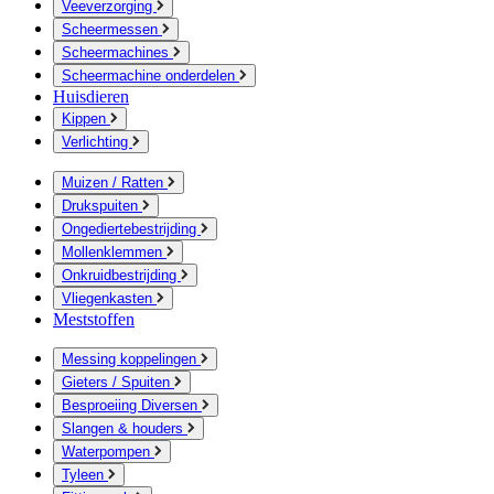
Veeverzorging
Scheermessen
Scheermachines
Scheermachine onderdelen
Huisdieren
Kippen
Verlichting
Muizen / Ratten
Drukspuiten
Ongediertebestrijding
Mollenklemmen
Onkruidbestrijding
Vliegenkasten
Meststoffen
Messing koppelingen
Gieters / Spuiten
Besproeiing Diversen
Slangen & houders
Waterpompen
Tyleen