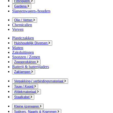
Fittingwerk
Gardena
Slangenwagen-/houders
Olie / Vetten
Chemicalien
Verven
Plasticzakken
Huishoudelijk Diversen
Matten
Zaksluitingen
Sponzen / Zemen
Zeepprodukten
Batterij & batterijladers
Zaklampen
Verpakking-/ verbindingsmateriaal
Touw / Koord
Afdekmateriaal
Staalkabel
Kleine ijzerwaren
Spijkers, Nagels & Krammen