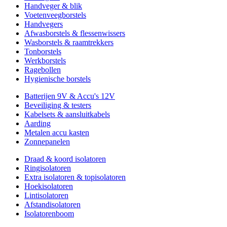
Handveger & blik
Voetenveegborstels
Handvegers
Afwasborstels & flessenwissers
Wasborstels & raamtrekkers
Tonborstels
Werkborstels
Ragebollen
Hygienische borstels
Batterijen 9V & Accu's 12V
Beveiliging & testers
Kabelsets & aansluitkabels
Aarding
Metalen accu kasten
Zonnepanelen
Draad & koord isolatoren
Ringisolatoren
Extra isolatoren & topisolatoren
Hoekisolatoren
Lintisolatoren
Afstandisolatoren
Isolatorenboom