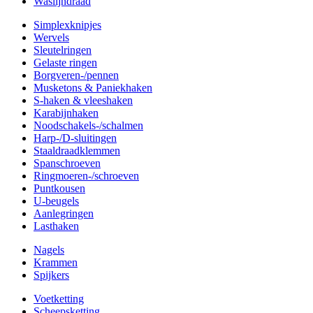
Waslijndraad
Simplexknipjes
Wervels
Sleutelringen
Gelaste ringen
Borgveren-/pennen
Musketons & Paniekhaken
S-haken & vleeshaken
Karabijnhaken
Noodschakels-/schalmen
Harp-/D-sluitingen
Staaldraadklemmen
Spanschroeven
Ringmoeren-/schroeven
Puntkousen
U-beugels
Aanlegringen
Lasthaken
Nagels
Krammen
Spijkers
Voetketting
Scheepsketting