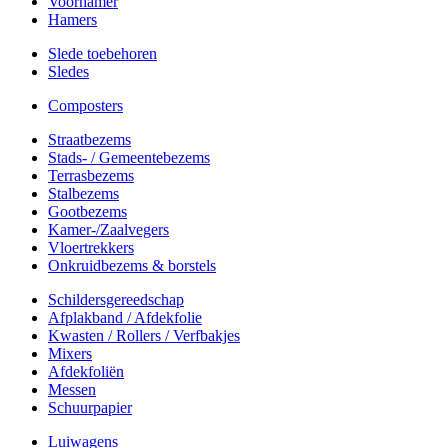
Voorhamer
Hamers
Slede toebehoren
Sledes
Composters
Straatbezems
Stads- / Gemeentebezems
Terrasbezems
Stalbezems
Gootbezems
Kamer-/Zaalvegers
Vloertrekkers
Onkruidbezems & borstels
Schildersgereedschap
Afplakband / Afdekfolie
Kwasten / Rollers / Verfbakjes
Mixers
Afdekfoliën
Messen
Schuurpapier
Luiwagens