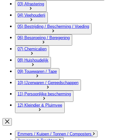
03) Afrastering
04) Veehouderij
05) Bestrijding / Bescherming / Voeding
06) Besproeiing / Beregening
07) Chemicalien
08) Huishoudelijk
09) Touwwaren / Tape
10) IJzerwaren / Gereedschappen
11) Persoonlijke bescherming
12) Kleindier & Pluimvee
Emmers / Kuipen / Tonnen / Composters