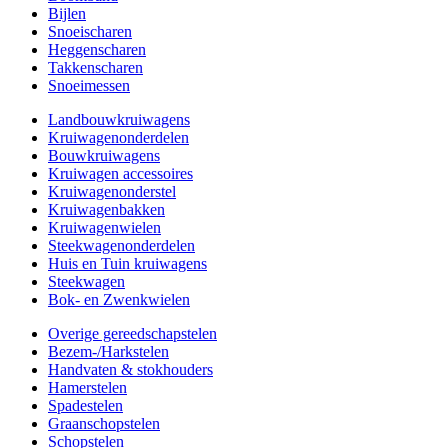
Bijlen
Snoeischaren
Heggenscharen
Takkenscharen
Snoeimessen
Landbouwkruiwagens
Kruiwagenonderdelen
Bouwkruiwagens
Kruiwagen accessoires
Kruiwagenonderstel
Kruiwagenbakken
Kruiwagenwielen
Steekwagenonderdelen
Huis en Tuin kruiwagens
Steekwagen
Bok- en Zwenkwielen
Overige gereedschapstelen
Bezem-/Harkstelen
Handvaten & stokhouders
Hamerstelen
Spadestelen
Graanschopstelen
Schopstelen