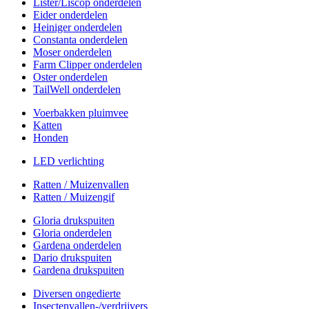
Lister/Liscop onderdelen
Eider onderdelen
Heiniger onderdelen
Constanta onderdelen
Moser onderdelen
Farm Clipper onderdelen
Oster onderdelen
TailWell onderdelen
Voerbakken pluimvee
Katten
Honden
LED verlichting
Ratten / Muizenvallen
Ratten / Muizengif
Gloria drukspuiten
Gloria onderdelen
Gardena onderdelen
Dario drukspuiten
Gardena drukspuiten
Diversen ongedierte
Insectenvallen-/verdrijvers