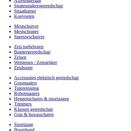
Afzetmateriaal
Stratenmakersgereedschap
Straathamer
Koevoeten
Mestschuiver
Mestschraper
Sneeuwschuiver
Zeis toebehoren
Baggergereedschap
Zeisen
Wetstenen / Zeisstrijker
Zeisboom
Accessoires elektrisch gereedschap
Grasmaaiers
Tuinreiniging
Robotmaaiers
Heggenscharen & snoeizagen
Trimmers
Klussen gereedschap
Gras & buxusscharen
Snoeizaag
Boomband