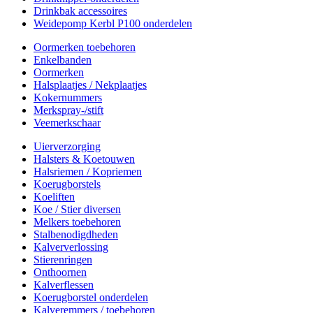
Drinkbak accessoires
Weidepomp Kerbl P100 onderdelen
Oormerken toebehoren
Enkelbanden
Oormerken
Halsplaatjes / Nekplaatjes
Kokernummers
Merkspray-/stift
Veemerkschaar
Uierverzorging
Halsters & Koetouwen
Halsriemen / Kopriemen
Koerugborstels
Koeliften
Koe / Stier diversen
Melkers toebehoren
Stalbenodigdheden
Kalververlossing
Stierenringen
Onthoornen
Kalverflessen
Koerugborstel onderdelen
Kalveremmers / toebehoren