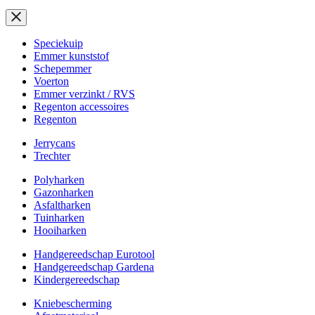
Speciekuip
Emmer kunststof
Schepemmer
Voerton
Emmer verzinkt / RVS
Regenton accessoires
Regenton
Jerrycans
Trechter
Polyharken
Gazonharken
Asfaltharken
Tuinharken
Hooiharken
Handgereedschap Eurotool
Handgereedschap Gardena
Kindergereedschap
Kniebescherming