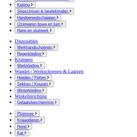
Ketting
Slijpschijven & laselektroden
Handgereedschappen
IJzerwaren bouw en tuin
Hang en sluitwerk
Disposables
Werkhandschoenen
Regenkleding
Klompen
Werkkleding
Wandel-/ Werkschoenen & Laarzen
Hoeden / Petten
Sokken / Kousen
Winterkleding
Winkelinrichting
Gelaatsbescherming
Pluimvee
Knaagdieren
Hond
Kat