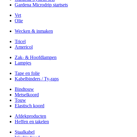
Gardena Microdrip startsets
Vet
Olie
Wecken & inmaken
Tricel
Americol
Zak- & Hoofdlampen
Lampjes
Tape en folie
Kabelbinders / Ty-raps
Bindtouw
Metselkoord
Touw
Elastisch koord
Afdekproducten
Heffen en takelen
Staalkabel