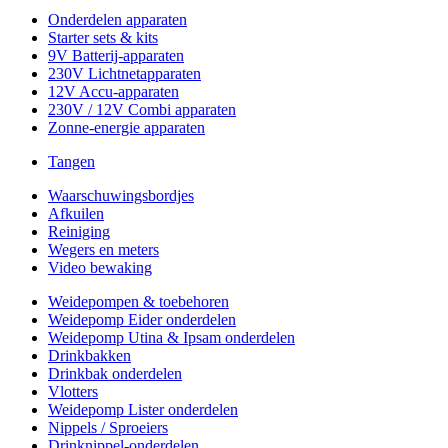
Onderdelen apparaten
Starter sets & kits
9V Batterij-apparaten
230V Lichtnetapparaten
12V Accu-apparaten
230V / 12V Combi apparaten
Zonne-energie apparaten
Tangen
Waarschuwingsbordjes
Afkuilen
Reiniging
Wegers en meters
Video bewaking
Weidepompen & toebehoren
Weidepomp Eider onderdelen
Weidepomp Utina & Ipsam onderdelen
Drinkbakken
Drinkbak onderdelen
Vlotters
Weidepomp Lister onderdelen
Nippels / Sproeiers
Drinknippel-onderdelen