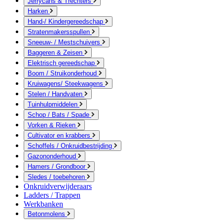
Jerrycans & Trechters
Harken
Hand-/ Kindergereedschap
Stratenmakersspullen
Sneeuw- / Mestschuivers
Baggeren & Zeisen
Elektrisch gereedschap
Boom / Struikonderhoud
Kruiwagens/ Steekwagens
Stelen / Handvaten
Tuinhulpmiddelen
Schop / Bats / Spade
Vorken & Rieken
Cultivator en krabbers
Schoffels / Onkruidbestrijding
Gazononderhoud
Hamers / Grondboor
Sledes / toebehoren
Onkruidverwijderaars
Ladders / Trappen
Werkbanken
Betonmolens