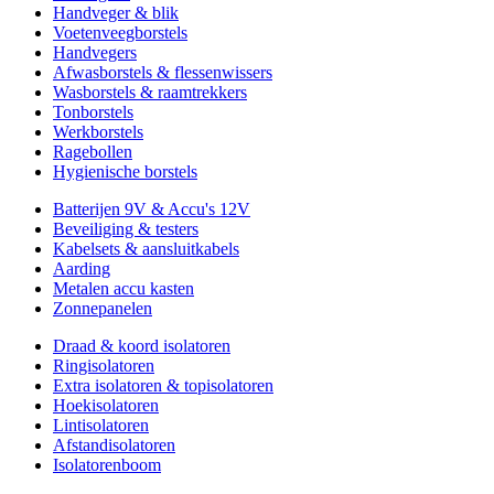
Handveger & blik
Voetenveegborstels
Handvegers
Afwasborstels & flessenwissers
Wasborstels & raamtrekkers
Tonborstels
Werkborstels
Ragebollen
Hygienische borstels
Batterijen 9V & Accu's 12V
Beveiliging & testers
Kabelsets & aansluitkabels
Aarding
Metalen accu kasten
Zonnepanelen
Draad & koord isolatoren
Ringisolatoren
Extra isolatoren & topisolatoren
Hoekisolatoren
Lintisolatoren
Afstandisolatoren
Isolatorenboom