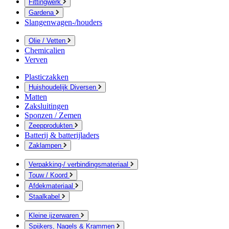
Fittingwerk
Gardena
Slangenwagen-/houders
Olie / Vetten
Chemicalien
Verven
Plasticzakken
Huishoudelijk Diversen
Matten
Zaksluitingen
Sponzen / Zemen
Zeepprodukten
Batterij & batterijladers
Zaklampen
Verpakking-/ verbindingsmateriaal
Touw / Koord
Afdekmateriaal
Staalkabel
Kleine ijzerwaren
Spijkers, Nagels & Krammen