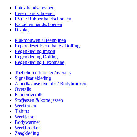
Latex handschoenen
Leren handschoenen
PVC / Rubber handschoenen
Katoenen handschoenen
Display
Plukmouwen / Beenpijpen
Reparatieset Flexothane / Dolfing
Regenkleding import
Regenkleding Dolfing
Regenkleding Flexothane
Toebehoren broeken/overalls
Signalisatiekleding
Amerikaanse overalls / Bodybroeken
Overalls
Kinderoveralls
Stofjassen & korte jassen
Werktruien
T-shirts
Werkjassen
Bodywarmer
Werkbroeken
Zaagkleding