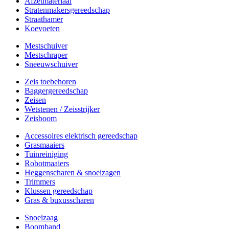
Afzetmateriaal
Stratenmakersgereedschap
Straathamer
Koevoeten
Mestschuiver
Mestschraper
Sneeuwschuiver
Zeis toebehoren
Baggergereedschap
Zeisen
Wetstenen / Zeisstrijker
Zeisboom
Accessoires elektrisch gereedschap
Grasmaaiers
Tuinreiniging
Robotmaaiers
Heggenscharen & snoeizagen
Trimmers
Klussen gereedschap
Gras & buxusscharen
Snoeizaag
Boomband