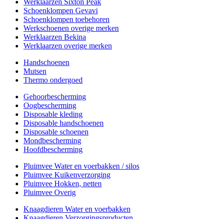
Werklaarzen Sixton Peak
Schoenklompen Gevavi
Schoenklompen toebehoren
Werkschoenen overige merken
Werklaarzen Bekina
Werklaarzen overige merken
Handschoenen
Mutsen
Thermo ondergoed
Gehoorbescherming
Oogbescherming
Disposable kleding
Disposable handschoenen
Disposable schoenen
Mondbescherming
Hoofdbescherming
Pluimvee Water en voerbakken / silos
Pluimvee Kuikenverzorging
Pluimvee Hokken, netten
Pluimvee Overig
Knaagdieren Water en voerbakken
Knaagdieren Verzorgingsproducten