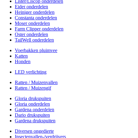
Lister/Liscop onderdelen
Eider onderdelen
Heiniger onderdelen
Constanta onderdelen
Moser onderdelen
Farm Clipper onderdelen
Oster onderdelen
TailWell onderdelen
Voerbakken pluimvee
Katten
Honden
LED verlichting
Ratten / Muizenvallen
Ratten / Muizengif
Gloria drukspuiten
Gloria onderdelen
Gardena onderdelen
Dario drukspuiten
Gardena drukspuiten
Diversen ongedierte
Insectenvallen-/verdrijvers