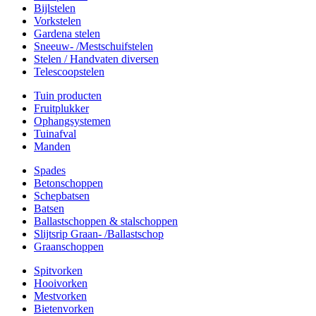
Bijlstelen
Vorkstelen
Gardena stelen
Sneeuw- /Mestschuifstelen
Stelen / Handvaten diversen
Telescoopstelen
Tuin producten
Fruitplukker
Ophangsystemen
Tuinafval
Manden
Spades
Betonschoppen
Schepbatsen
Batsen
Ballastschoppen & stalschoppen
Slijtsrip Graan- /Ballastschop
Graanschoppen
Spitvorken
Hooivorken
Mestvorken
Bietenvorken