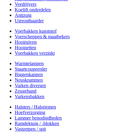
Veedrijvers
Koelift onderdelen
Antizuig
Uieronthaarder
Voerbakken kunststof
Voerscheppen & maatbekers
Hooiruiven
Hooinetten
Voerbakken verzinkt
Warmtelampen
Staartcoupeerder
Biggenkappen
Neuskrammen
Varken diversen
Zeugeband
Varkensbakken
Halsters / Halsriemen
Hoefverzorging
Lammer benodigdheden
Ramdektuig / -blokken
Vastzetpen / spit