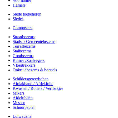
Voorhamer
Hamers
Slede toebehoren
Sledes
Composters
Straatbezems
Stads- / Gemeentebezems
Terrasbezems
Stalbezems
Gootbezems
Kamer-/Zaalvegers
Vloertrekkers
Onkruidbezems & borstels
Schildersgereedschap
Afplakband / Afdekfolie
Kwasten / Rollers / Verfbakjes
Mixers
Afdekfoliën
Messen
Schuurpapier
Luiwagens