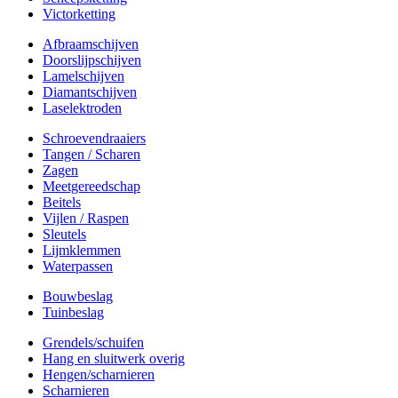
Victorketting
Afbraamschijven
Doorslijpschijven
Lamelschijven
Diamantschijven
Laselektroden
Schroevendraaiers
Tangen / Scharen
Zagen
Meetgereedschap
Beitels
Vijlen / Raspen
Sleutels
Lijmklemmen
Waterpassen
Bouwbeslag
Tuinbeslag
Grendels/schuifen
Hang en sluitwerk overig
Hengen/scharnieren
Scharnieren