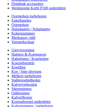
Drinkbak accessoires
Weidepomp Kerbl P100 onderdelen
Oormerken toebehoren
Enkelbanden
Oormerken
Halsplaatjes / Nekplaatjes
Kokernummers
Merkspray-/stift
Veemerkschaar
Uierverzorging
Halsters & Koetouwen
Halsriemen / Kopriemen
Koerugborstels
Koeliften
Koe / Stier diversen
Melkers toebehoren
Stalbenodigdheden
Kalververlossing
Stierenringen
Onthoornen
Kalverflessen
Koerugborstel onderdelen
Kalveremmers / toebehoren