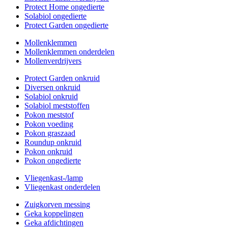
Protect Home ongedierte
Solabiol ongedierte
Protect Garden ongedierte
Mollenklemmen
Mollenklemmen onderdelen
Mollenverdrijvers
Protect Garden onkruid
Diversen onkruid
Solabiol onkruid
Solabiol meststoffen
Pokon meststof
Pokon voeding
Pokon graszaad
Roundup onkruid
Pokon onkruid
Pokon ongedierte
Vliegenkast-/lamp
Vliegenkast onderdelen
Zuigkorven messing
Geka koppelingen
Geka afdichtingen