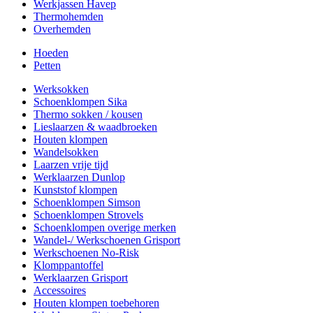
Werkjassen Havep
Thermohemden
Overhemden
Hoeden
Petten
Werksokken
Schoenklompen Sika
Thermo sokken / kousen
Lieslaarzen & waadbroeken
Houten klompen
Wandelsokken
Laarzen vrije tijd
Werklaarzen Dunlop
Kunststof klompen
Schoenklompen Simson
Schoenklompen Strovels
Schoenklompen overige merken
Wandel-/ Werkschoenen Grisport
Werkschoenen No-Risk
Klomppantoffel
Werklaarzen Grisport
Accessoires
Houten klompen toebehoren