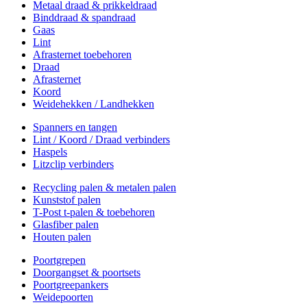
Metaal draad & prikkeldraad
Binddraad & spandraad
Gaas
Lint
Afrasternet toebehoren
Draad
Afrasternet
Koord
Weidehekken / Landhekken
Spanners en tangen
Lint / Koord / Draad verbinders
Haspels
Litzclip verbinders
Recycling palen & metalen palen
Kunststof palen
T-Post t-palen & toebehoren
Glasfiber palen
Houten palen
Poortgrepen
Doorgangset & poortsets
Poortgreepankers
Weidepoorten