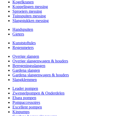
Kogelkranen
Koppelingen messing
Sproeiers messing
Tuinspuiten messing
Slangstukken messing
Handspuiten
Gieters
Kunststoftules
Regenmeters
Overige slangen
Overige slangenwagen & houders
Beregeningsslangen
Gardena slangen
Gardena slangenwagen & houders
Slangklemmen
Leader pompen
Zwengelpompen & Onderdelen
Ebara pompen
Pompaccessoires
Excellent pompen
Kinpumps