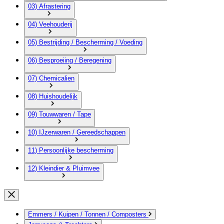
03) Afrastering
04) Veehouderij
05) Bestrijding / Bescherming / Voeding
06) Besproeiing / Beregening
07) Chemicalien
08) Huishoudelijk
09) Touwwaren / Tape
10) IJzerwaren / Gereedschappen
11) Persoonlijke bescherming
12) Kleindier & Pluimvee
Emmers / Kuipen / Tonnen / Composters