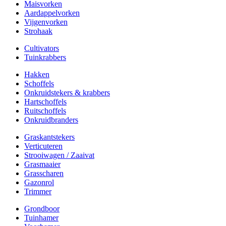
Maisvorken
Aardappelvorken
Vijgenvorken
Strohaak
Cultivators
Tuinkrabbers
Hakken
Schoffels
Onkruidstekers & krabbers
Hartschoffels
Ruitschoffels
Onkruidbranders
Graskantstekers
Verticuteren
Strooiwagen / Zaaivat
Grasmaaier
Grasscharen
Gazonrol
Trimmer
Grondboor
Tuinhamer