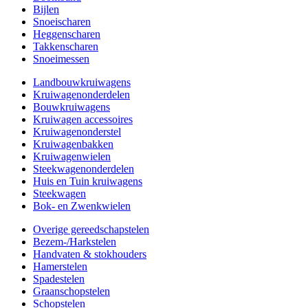
Bijlen
Snoeischaren
Heggenscharen
Takkenscharen
Snoeimessen
Landbouwkruiwagens
Kruiwagenonderdelen
Bouwkruiwagens
Kruiwagen accessoires
Kruiwagenonderstel
Kruiwagenbakken
Kruiwagenwielen
Steekwagenonderdelen
Huis en Tuin kruiwagens
Steekwagen
Bok- en Zwenkwielen
Overige gereedschapstelen
Bezem-/Harkstelen
Handvaten & stokhouders
Hamerstelen
Spadestelen
Graanschopstelen
Schopstelen