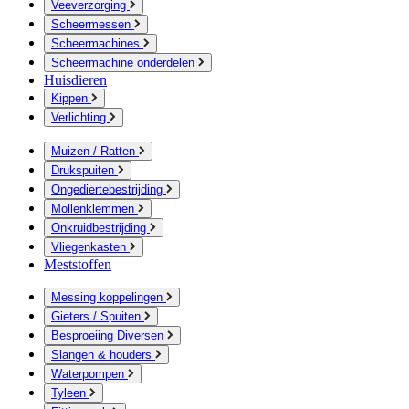
Veeverzorging
Scheermessen
Scheermachines
Scheermachine onderdelen
Huisdieren
Kippen
Verlichting
Muizen / Ratten
Drukspuiten
Ongediertebestrijding
Mollenklemmen
Onkruidbestrijding
Vliegenkasten
Meststoffen
Messing koppelingen
Gieters / Spuiten
Besproeiing Diversen
Slangen & houders
Waterpompen
Tyleen