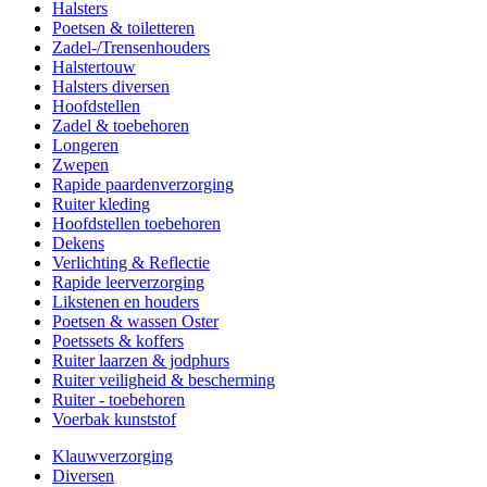
Halsters
Poetsen & toiletteren
Zadel-/Trensenhouders
Halstertouw
Halsters diversen
Hoofdstellen
Zadel & toebehoren
Longeren
Zwepen
Rapide paardenverzorging
Ruiter kleding
Hoofdstellen toebehoren
Dekens
Verlichting & Reflectie
Rapide leerverzorging
Likstenen en houders
Poetsen & wassen Oster
Poetssets & koffers
Ruiter laarzen & jodphurs
Ruiter veiligheid & bescherming
Ruiter - toebehoren
Voerbak kunststof
Klauwverzorging
Diversen