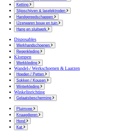
Ketting
Slijpschijven & laselektroden
Handgereedschappen
IJzerwaren bouw en tuin
Hang en sluitwerk
Disposables
Werkhandschoenen
Regenkleding
Klompen
Werkkleding
Wandel-/ Werkschoenen & Laarzen
Hoeden / Petten
Sokken / Kousen
Winterkleding
Winkelinrichting
Gelaatsbescherming
Pluimvee
Knaagdieren
Hond
Kat