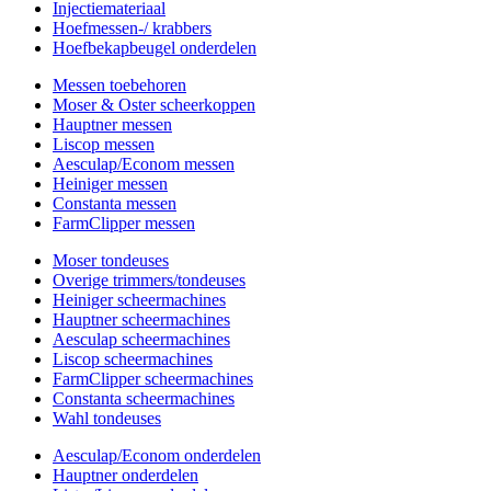
Injectiemateriaal
Hoefmessen-/ krabbers
Hoefbekapbeugel onderdelen
Messen toebehoren
Moser & Oster scheerkoppen
Hauptner messen
Liscop messen
Aesculap/Econom messen
Heiniger messen
Constanta messen
FarmClipper messen
Moser tondeuses
Overige trimmers/tondeuses
Heiniger scheermachines
Hauptner scheermachines
Aesculap scheermachines
Liscop scheermachines
FarmClipper scheermachines
Constanta scheermachines
Wahl tondeuses
Aesculap/Econom onderdelen
Hauptner onderdelen