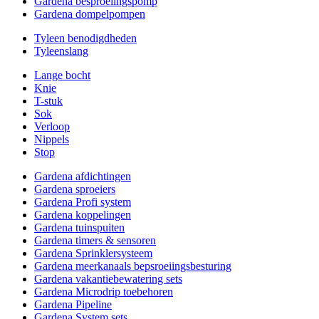
Gardena besproeiingspomp
Gardena dompelpompen
Tyleen benodigdheden
Tyleenslang
Lange bocht
Knie
T-stuk
Sok
Verloop
Nippels
Stop
Gardena afdichtingen
Gardena sproeiers
Gardena Profi system
Gardena koppelingen
Gardena tuinspuiten
Gardena timers & sensoren
Gardena Sprinklersysteem
Gardena meerkanaals bepsroeiingsbesturing
Gardena vakantiebewatering sets
Gardena Microdrip toebehoren
Gardena Pipeline
Gardena System sets