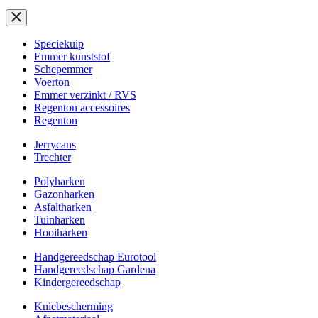
Speciekuip
Emmer kunststof
Schepemmer
Voerton
Emmer verzinkt / RVS
Regenton accessoires
Regenton
Jerrycans
Trechter
Polyharken
Gazonharken
Asfaltharken
Tuinharken
Hooiharken
Handgereedschap Eurotool
Handgereedschap Gardena
Kindergereedschap
Kniebescherming