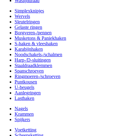
Waslijndraad
Simplexknipjes
Wervels
Sleutelringen
Gelaste ringen
Borgveren-/pennen
Musketons & Paniekhaken
S-haken & vleeshaken
Karabijnhaken
Noodschakels-/schalmen
Harp-/D-sluitingen
Staaldraadklemmen
Spanschroeven
Ringmoeren-/schroeven
Puntkousen
U-beugels
Aanlegringen
Lasthaken
Nagels
Krammen
Spijkers
Voetketting
Scheepsketting