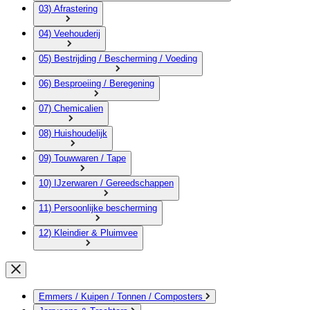
03) Afrastering
04) Veehouderij
05) Bestrijding / Bescherming / Voeding
06) Besproeiing / Beregening
07) Chemicalien
08) Huishoudelijk
09) Touwwaren / Tape
10) IJzerwaren / Gereedschappen
11) Persoonlijke bescherming
12) Kleindier & Pluimvee
Emmers / Kuipen / Tonnen / Composters