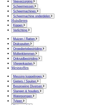
Veeverzorging
Scheermessen
Scheermachines
Scheermachine onderdelen
Huisdieren
Kippen
Verlichting
Muizen / Ratten
Drukspuiten
Ongediertebestrijding
Mollenklemmen
Onkruidbestrijding
Vliegenkasten
Meststoffen
Messing koppelingen
Gieters / Spuiten
Besproeiing Diversen
Slangen & houders
Waterpompen
Tyleen