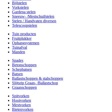
Bijlstelen
Vorkstelen
Gardena stelen
Sneeuw- /Mestschuifstelen
Stelen / Handvaten diversen
Telescoopstelen
Tuin producten
Fruitplukker
Ophangsystemen
Tuinafval
Manden
Spades
Betonschoppen
Schepbatsen
Batsen
Ballastschoppen & stalschoppen
Slijtsrip Graan- /Ballastschop
Graanschoppen
Spitvorken
Hooivorken
Mestvorken
Bietenvorken