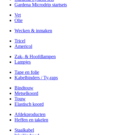
Gardena Microdrip startsets
Vet
Olie
Wecken & inmaken
Tricel
Americol
Zak- & Hoofdlampen
Lampjes
Tape en folie
Kabelbinders / Ty-raps
Bindtouw
Metselkoord
Touw
Elastisch koord
Afdekproducten
Heffen en takelen
Staalkabel