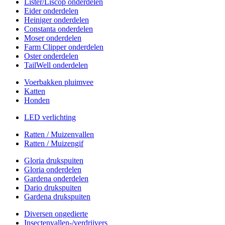
Lister/Liscop onderdelen
Eider onderdelen
Heiniger onderdelen
Constanta onderdelen
Moser onderdelen
Farm Clipper onderdelen
Oster onderdelen
TailWell onderdelen
Voerbakken pluimvee
Katten
Honden
LED verlichting
Ratten / Muizenvallen
Ratten / Muizengif
Gloria drukspuiten
Gloria onderdelen
Gardena onderdelen
Dario drukspuiten
Gardena drukspuiten
Diversen ongedierte
Insectenvallen-/verdrijvers