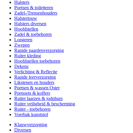
Halsters
Poetsen & toiletteren
Zadel-/Trensenhouders
Halstertouw
Halsters diversen
Hoofdstellen
Zadel & toebehoren
Longeren
Zwepen
Rapide paardenverzorging
Ruiter kleding
Hoofdstellen toebehoren
Dekens
Verlichting & Reflectie
Rapide leerverzorging
Likstenen en houders
Poetsen & wassen Oster
Poetssets & koffers
Ruiter laarzen & jodphurs
Ruiter veiligheid & bescherming
Ruiter - toebehoren
Voerbak kunststof
Klauwverzorging
Diversen