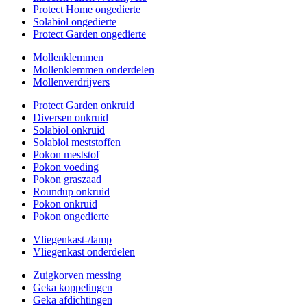
Protect Home ongedierte
Solabiol ongedierte
Protect Garden ongedierte
Mollenklemmen
Mollenklemmen onderdelen
Mollenverdrijvers
Protect Garden onkruid
Diversen onkruid
Solabiol onkruid
Solabiol meststoffen
Pokon meststof
Pokon voeding
Pokon graszaad
Roundup onkruid
Pokon onkruid
Pokon ongedierte
Vliegenkast-/lamp
Vliegenkast onderdelen
Zuigkorven messing
Geka koppelingen
Geka afdichtingen