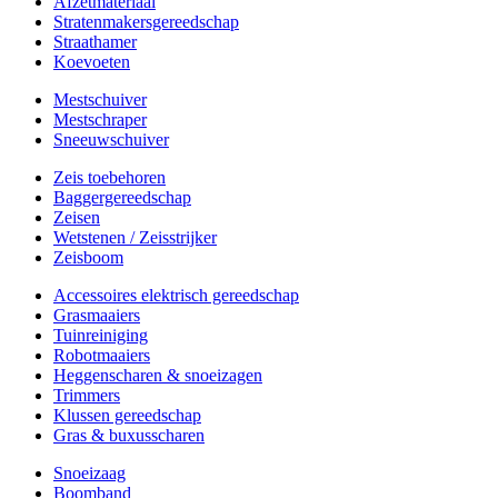
Afzetmateriaal
Stratenmakersgereedschap
Straathamer
Koevoeten
Mestschuiver
Mestschraper
Sneeuwschuiver
Zeis toebehoren
Baggergereedschap
Zeisen
Wetstenen / Zeisstrijker
Zeisboom
Accessoires elektrisch gereedschap
Grasmaaiers
Tuinreiniging
Robotmaaiers
Heggenscharen & snoeizagen
Trimmers
Klussen gereedschap
Gras & buxusscharen
Snoeizaag
Boomband