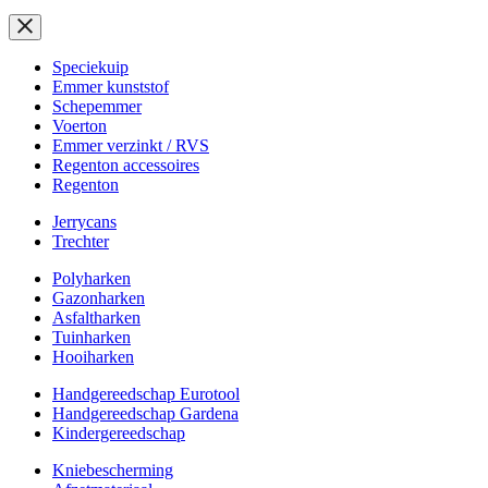
Speciekuip
Emmer kunststof
Schepemmer
Voerton
Emmer verzinkt / RVS
Regenton accessoires
Regenton
Jerrycans
Trechter
Polyharken
Gazonharken
Asfaltharken
Tuinharken
Hooiharken
Handgereedschap Eurotool
Handgereedschap Gardena
Kindergereedschap
Kniebescherming