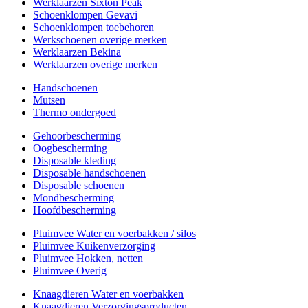
Werklaarzen Sixton Peak
Schoenklompen Gevavi
Schoenklompen toebehoren
Werkschoenen overige merken
Werklaarzen Bekina
Werklaarzen overige merken
Handschoenen
Mutsen
Thermo ondergoed
Gehoorbescherming
Oogbescherming
Disposable kleding
Disposable handschoenen
Disposable schoenen
Mondbescherming
Hoofdbescherming
Pluimvee Water en voerbakken / silos
Pluimvee Kuikenverzorging
Pluimvee Hokken, netten
Pluimvee Overig
Knaagdieren Water en voerbakken
Knaagdieren Verzorgingsproducten