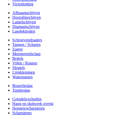
Victorketting
Afbraamschijven
Doorslijpschijven
Lamelschijven
Diamantschijven
Laselektroden
Schroevendraaiers
Tangen / Scharen
Zagen
Meetgereedschap
Beitels
Vijlen / Raspen
Sleutels
Lijmklemmen
Waterpassen
Bouwbeslag
Tuinbeslag
Grendels/schuifen
Hang en sluitwerk overig
Hengen/scharnieren
Scharnieren