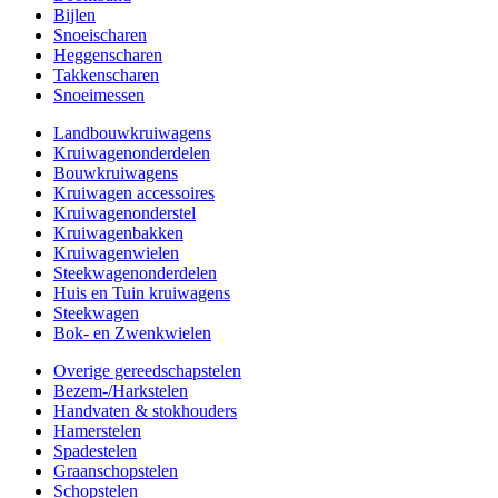
Bijlen
Snoeischaren
Heggenscharen
Takkenscharen
Snoeimessen
Landbouwkruiwagens
Kruiwagenonderdelen
Bouwkruiwagens
Kruiwagen accessoires
Kruiwagenonderstel
Kruiwagenbakken
Kruiwagenwielen
Steekwagenonderdelen
Huis en Tuin kruiwagens
Steekwagen
Bok- en Zwenkwielen
Overige gereedschapstelen
Bezem-/Harkstelen
Handvaten & stokhouders
Hamerstelen
Spadestelen
Graanschopstelen
Schopstelen