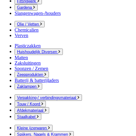
Fittingwerk
Gardena
Slangenwagen-/houders
Olie / Vetten
Chemicalien
Verven
Plasticzakken
Huishoudelijk Diversen
Matten
Zaksluitingen
Sponzen / Zemen
Zeepprodukten
Batterij & batterijladers
Zaklampen
Verpakking-/ verbindingsmateriaal
Touw / Koord
Afdekmateriaal
Staalkabel
Kleine ijzerwaren
Spijkers, Nagels & Krammen