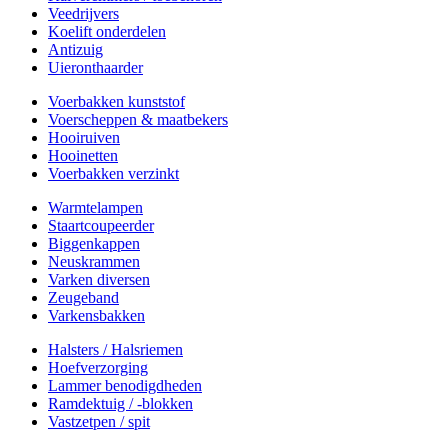
Veedrijvers
Koelift onderdelen
Antizuig
Uieronthaarder
Voerbakken kunststof
Voerscheppen & maatbekers
Hooiruiven
Hooinetten
Voerbakken verzinkt
Warmtelampen
Staartcoupeerder
Biggenkappen
Neuskrammen
Varken diversen
Zeugeband
Varkensbakken
Halsters / Halsriemen
Hoefverzorging
Lammer benodigdheden
Ramdektuig / -blokken
Vastzetpen / spit