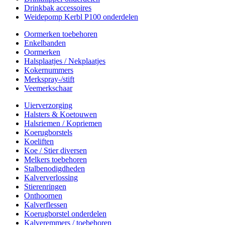
Drinkbak accessoires
Weidepomp Kerbl P100 onderdelen
Oormerken toebehoren
Enkelbanden
Oormerken
Halsplaatjes / Nekplaatjes
Kokernummers
Merkspray-/stift
Veemerkschaar
Uierverzorging
Halsters & Koetouwen
Halsriemen / Kopriemen
Koerugborstels
Koeliften
Koe / Stier diversen
Melkers toebehoren
Stalbenodigdheden
Kalververlossing
Stierenringen
Onthoornen
Kalverflessen
Koerugborstel onderdelen
Kalveremmers / toebehoren