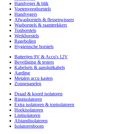
Handveger & blik
Voetenveegborstels
Handvegers
Afwasborstels & flessenwissers
Wasborstels & raamtrekkers
Tonborstels
Werkborstels
Ragebollen
Hygienische borstels
Batterijen 9V & Accu's 12V
Beveiliging & testers
Kabelsets & aansluitkabels
Aarding
Metalen accu kasten
Zonnepanelen
Draad & koord isolatoren
Ringisolatoren
Extra isolatoren & topisolatoren
Hoekisolatoren
Lintisolatoren
Afstandisolatoren
Isolatorenboom