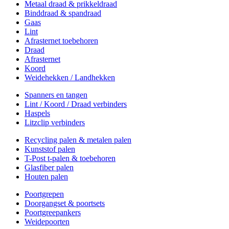
Metaal draad & prikkeldraad
Binddraad & spandraad
Gaas
Lint
Afrasternet toebehoren
Draad
Afrasternet
Koord
Weidehekken / Landhekken
Spanners en tangen
Lint / Koord / Draad verbinders
Haspels
Litzclip verbinders
Recycling palen & metalen palen
Kunststof palen
T-Post t-palen & toebehoren
Glasfiber palen
Houten palen
Poortgrepen
Doorgangset & poortsets
Poortgreepankers
Weidepoorten