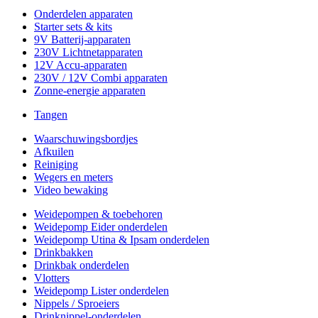
Onderdelen apparaten
Starter sets & kits
9V Batterij-apparaten
230V Lichtnetapparaten
12V Accu-apparaten
230V / 12V Combi apparaten
Zonne-energie apparaten
Tangen
Waarschuwingsbordjes
Afkuilen
Reiniging
Wegers en meters
Video bewaking
Weidepompen & toebehoren
Weidepomp Eider onderdelen
Weidepomp Utina & Ipsam onderdelen
Drinkbakken
Drinkbak onderdelen
Vlotters
Weidepomp Lister onderdelen
Nippels / Sproeiers
Drinknippel-onderdelen