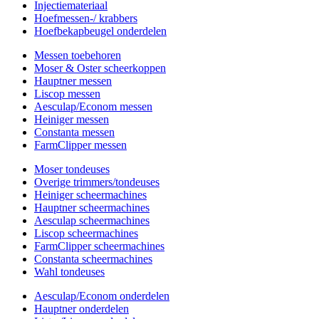
Injectiemateriaal
Hoefmessen-/ krabbers
Hoefbekapbeugel onderdelen
Messen toebehoren
Moser & Oster scheerkoppen
Hauptner messen
Liscop messen
Aesculap/Econom messen
Heiniger messen
Constanta messen
FarmClipper messen
Moser tondeuses
Overige trimmers/tondeuses
Heiniger scheermachines
Hauptner scheermachines
Aesculap scheermachines
Liscop scheermachines
FarmClipper scheermachines
Constanta scheermachines
Wahl tondeuses
Aesculap/Econom onderdelen
Hauptner onderdelen