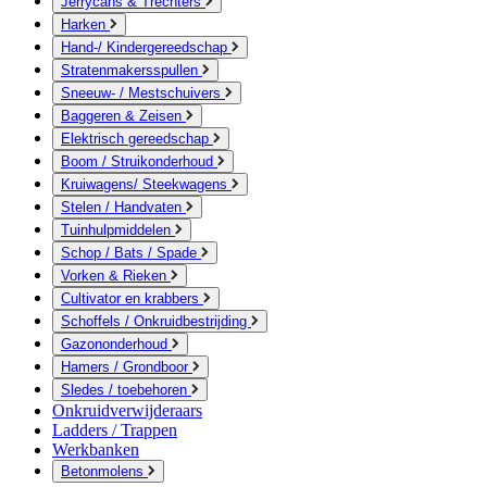
Jerrycans & Trechters
Harken
Hand-/ Kindergereedschap
Stratenmakersspullen
Sneeuw- / Mestschuivers
Baggeren & Zeisen
Elektrisch gereedschap
Boom / Struikonderhoud
Kruiwagens/ Steekwagens
Stelen / Handvaten
Tuinhulpmiddelen
Schop / Bats / Spade
Vorken & Rieken
Cultivator en krabbers
Schoffels / Onkruidbestrijding
Gazononderhoud
Hamers / Grondboor
Sledes / toebehoren
Onkruidverwijderaars
Ladders / Trappen
Werkbanken
Betonmolens