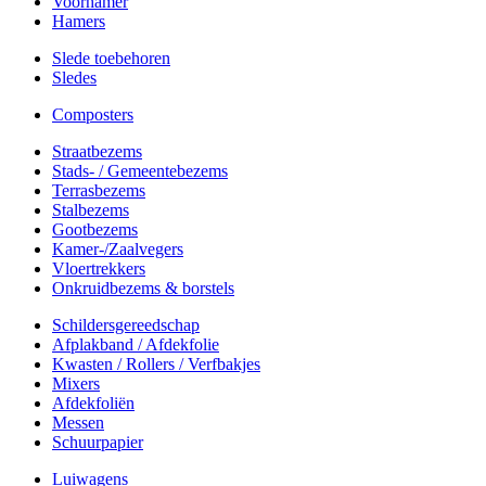
Voorhamer
Hamers
Slede toebehoren
Sledes
Composters
Straatbezems
Stads- / Gemeentebezems
Terrasbezems
Stalbezems
Gootbezems
Kamer-/Zaalvegers
Vloertrekkers
Onkruidbezems & borstels
Schildersgereedschap
Afplakband / Afdekfolie
Kwasten / Rollers / Verfbakjes
Mixers
Afdekfoliën
Messen
Schuurpapier
Luiwagens