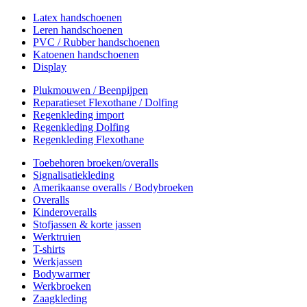
Latex handschoenen
Leren handschoenen
PVC / Rubber handschoenen
Katoenen handschoenen
Display
Plukmouwen / Beenpijpen
Reparatieset Flexothane / Dolfing
Regenkleding import
Regenkleding Dolfing
Regenkleding Flexothane
Toebehoren broeken/overalls
Signalisatiekleding
Amerikaanse overalls / Bodybroeken
Overalls
Kinderoveralls
Stofjassen & korte jassen
Werktruien
T-shirts
Werkjassen
Bodywarmer
Werkbroeken
Zaagkleding