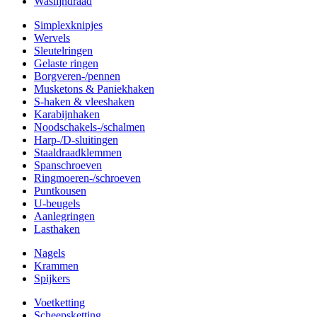
Waslijndraad
Simplexknipjes
Wervels
Sleutelringen
Gelaste ringen
Borgveren-/pennen
Musketons & Paniekhaken
S-haken & vleeshaken
Karabijnhaken
Noodschakels-/schalmen
Harp-/D-sluitingen
Staaldraadklemmen
Spanschroeven
Ringmoeren-/schroeven
Puntkousen
U-beugels
Aanlegringen
Lasthaken
Nagels
Krammen
Spijkers
Voetketting
Scheepsketting