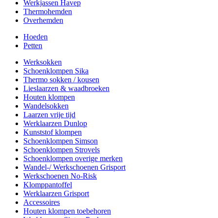
Werkjassen Havep
Thermohemden
Overhemden
Hoeden
Petten
Werksokken
Schoenklompen Sika
Thermo sokken / kousen
Lieslaarzen & waadbroeken
Houten klompen
Wandelsokken
Laarzen vrije tijd
Werklaarzen Dunlop
Kunststof klompen
Schoenklompen Simson
Schoenklompen Strovels
Schoenklompen overige merken
Wandel-/ Werkschoenen Grisport
Werkschoenen No-Risk
Klomppantoffel
Werklaarzen Grisport
Accessoires
Houten klompen toebehoren