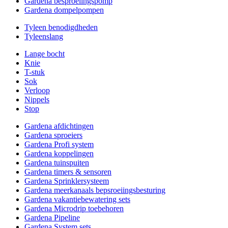
Gardena besproeiingspomp
Gardena dompelpompen
Tyleen benodigdheden
Tyleenslang
Lange bocht
Knie
T-stuk
Sok
Verloop
Nippels
Stop
Gardena afdichtingen
Gardena sproeiers
Gardena Profi system
Gardena koppelingen
Gardena tuinspuiten
Gardena timers & sensoren
Gardena Sprinklersysteem
Gardena meerkanaals bepsroeiingsbesturing
Gardena vakantiebewatering sets
Gardena Microdrip toebehoren
Gardena Pipeline
Gardena System sets