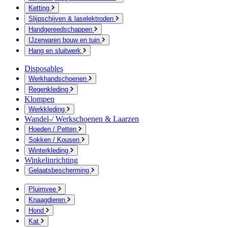
Ketting
Slijpschijven & laselektroden
Handgereedschappen
IJzerwaren bouw en tuin
Hang en sluitwerk
Disposables
Werkhandschoenen
Regenkleding
Klompen
Werkkleding
Wandel-/ Werkschoenen & Laarzen
Hoeden / Petten
Sokken / Kousen
Winterkleding
Winkelinrichting
Gelaatsbescherming
Pluimvee
Knaagdieren
Hond
Kat