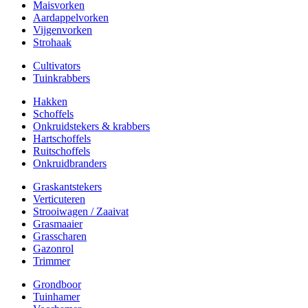
Maisvorken
Aardappelvorken
Vijgenvorken
Strohaak
Cultivators
Tuinkrabbers
Hakken
Schoffels
Onkruidstekers & krabbers
Hartschoffels
Ruitschoffels
Onkruidbranders
Graskantstekers
Verticuteren
Strooiwagen / Zaaivat
Grasmaaier
Grasscharen
Gazonrol
Trimmer
Grondboor
Tuinhamer