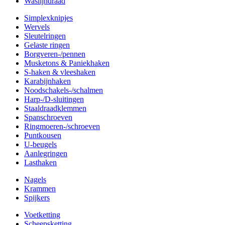
Waslijndraad
Simplexknipjes
Wervels
Sleutelringen
Gelaste ringen
Borgveren-/pennen
Musketons & Paniekhaken
S-haken & vleeshaken
Karabijnhaken
Noodschakels-/schalmen
Harp-/D-sluitingen
Staaldraadklemmen
Spanschroeven
Ringmoeren-/schroeven
Puntkousen
U-beugels
Aanlegringen
Lasthaken
Nagels
Krammen
Spijkers
Voetketting
Scheepsketting