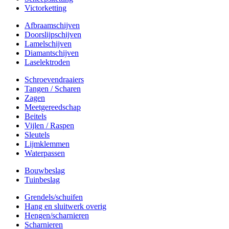
Victorketting
Afbraamschijven
Doorslijpschijven
Lamelschijven
Diamantschijven
Laselektroden
Schroevendraaiers
Tangen / Scharen
Zagen
Meetgereedschap
Beitels
Vijlen / Raspen
Sleutels
Lijmklemmen
Waterpassen
Bouwbeslag
Tuinbeslag
Grendels/schuifen
Hang en sluitwerk overig
Hengen/scharnieren
Scharnieren