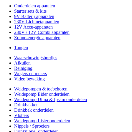
Onderdelen apparaten
Starter sets & kits
9V Batterij-apparaten
230V Lichtnetapparaten
12V Accu-apparaten
230V / 12V Combi apparaten
Zonne-energie apparaten
Tangen
Waarschuwingsbordjes
Afkuilen
Reiniging
Wegers en meters
Video bewaking
Weidepompen & toebehoren
Weidepomp Eider onderdelen
Weidepomp Utina & Ipsam onderdelen
Drinkbakken
Drinkbak onderdelen
Vlotters
Weidepomp Lister onderdelen
Nippels / Sproeiers
Drinknippel-onderdelen