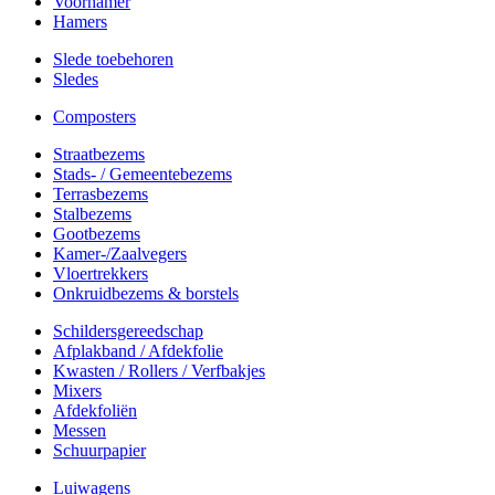
Voorhamer
Hamers
Slede toebehoren
Sledes
Composters
Straatbezems
Stads- / Gemeentebezems
Terrasbezems
Stalbezems
Gootbezems
Kamer-/Zaalvegers
Vloertrekkers
Onkruidbezems & borstels
Schildersgereedschap
Afplakband / Afdekfolie
Kwasten / Rollers / Verfbakjes
Mixers
Afdekfoliën
Messen
Schuurpapier
Luiwagens