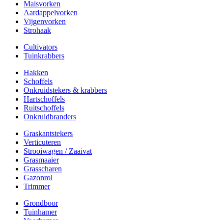
Maisvorken
Aardappelvorken
Vijgenvorken
Strohaak
Cultivators
Tuinkrabbers
Hakken
Schoffels
Onkruidstekers & krabbers
Hartschoffels
Ruitschoffels
Onkruidbranders
Graskantstekers
Verticuteren
Strooiwagen / Zaaivat
Grasmaaier
Grasscharen
Gazonrol
Trimmer
Grondboor
Tuinhamer