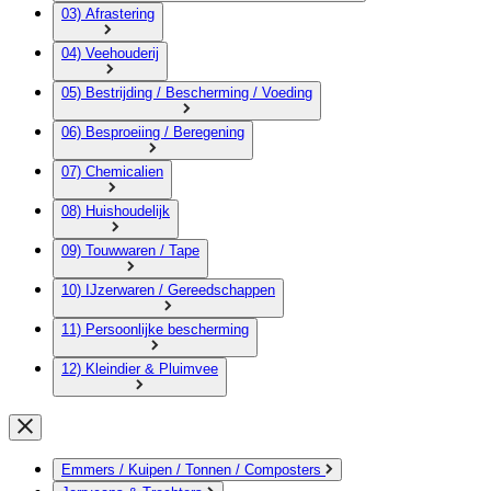
03) Afrastering
04) Veehouderij
05) Bestrijding / Bescherming / Voeding
06) Besproeiing / Beregening
07) Chemicalien
08) Huishoudelijk
09) Touwwaren / Tape
10) IJzerwaren / Gereedschappen
11) Persoonlijke bescherming
12) Kleindier & Pluimvee
Emmers / Kuipen / Tonnen / Composters