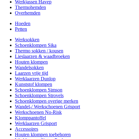
Werkjassen Havep
Thermohemden
Overhemden
Hoeden
Petten
Werksokken
Schoenklompen Sika
Thermo sokken / kousen
Lieslaarzen & waadbroeken
Houten klompen
Wandelsokken
Laarzen vrije tijd
Werklaarzen Dunlop
Kunststof klompen
Schoenklompen Simson
Schoenklompen Strovels
Schoenklompen overige merken
Wandel-/ Werkschoenen Grisport
Werkschoenen No-Risk
Klomppantoffel
Werklaarzen Grisport
Accessoires
Houten klompen toebehoren