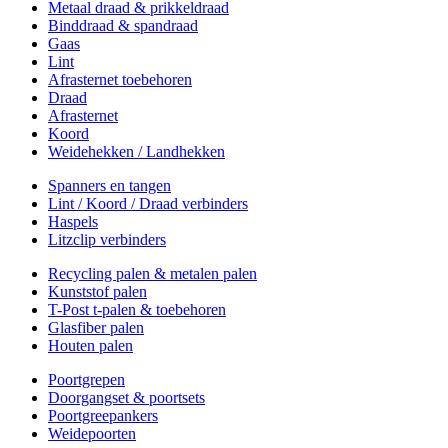
Metaal draad & prikkeldraad
Binddraad & spandraad
Gaas
Lint
Afrasternet toebehoren
Draad
Afrasternet
Koord
Weidehekken / Landhekken
Spanners en tangen
Lint / Koord / Draad verbinders
Haspels
Litzclip verbinders
Recycling palen & metalen palen
Kunststof palen
T-Post t-palen & toebehoren
Glasfiber palen
Houten palen
Poortgrepen
Doorgangset & poortsets
Poortgreepankers
Weidepoorten