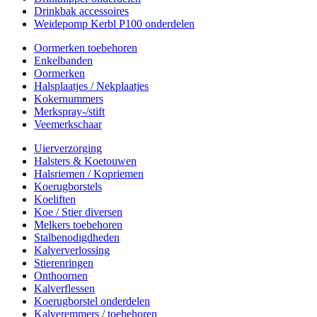
Drinkbak accessoires
Weidepomp Kerbl P100 onderdelen
Oormerken toebehoren
Enkelbanden
Oormerken
Halsplaatjes / Nekplaatjes
Kokernummers
Merkspray-/stift
Veemerkschaar
Uierverzorging
Halsters & Koetouwen
Halsriemen / Kopriemen
Koerugborstels
Koeliften
Koe / Stier diversen
Melkers toebehoren
Stalbenodigdheden
Kalververlossing
Stierenringen
Onthoornen
Kalverflessen
Koerugborstel onderdelen
Kalveremmers / toebehoren