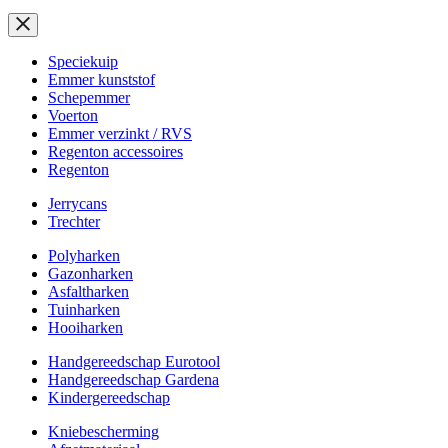
Speciekuip
Emmer kunststof
Schepemmer
Voerton
Emmer verzinkt / RVS
Regenton accessoires
Regenton
Jerrycans
Trechter
Polyharken
Gazonharken
Asfaltharken
Tuinharken
Hooiharken
Handgereedschap Eurotool
Handgereedschap Gardena
Kindergereedschap
Kniebescherming