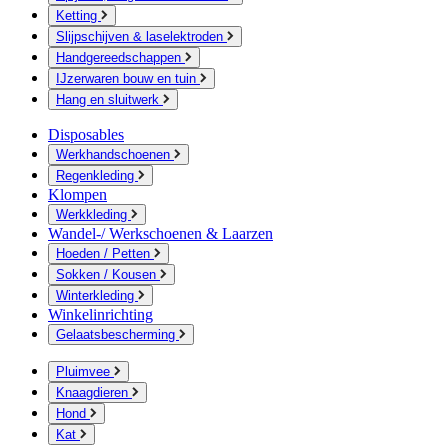
Ketting
Slijpschijven & laselektroden
Handgereedschappen
IJzerwaren bouw en tuin
Hang en sluitwerk
Disposables
Werkhandschoenen
Regenkleding
Klompen
Werkkleding
Wandel-/ Werkschoenen & Laarzen
Hoeden / Petten
Sokken / Kousen
Winterkleding
Winkelinrichting
Gelaatsbescherming
Pluimvee
Knaagdieren
Hond
Kat