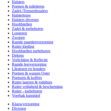
Halsters
Poetsen & toiletteren
Zadel-/Trensenhouders
Halstertouw
Halsters diversen
Hoofdstellen
Zadel & toebehoren
Longeren
Zwepen
Rapide paardenverzorging
Ruiter kleding
Hoofdstellen toebehoren
Dekens
Verlichting & Reflectie
Rapide leerverzorging
Likstenen en houders
Poetsen & wassen Oster
Poetssets & koffers
Ruiter laarzen & jodphurs
Ruiter veiligheid & bescherming
Ruiter - toebehoren
Voerbak kunststof
Klauwverzorging
Diversen