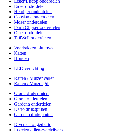
Lister/Liscop onderdelen
Eider onderdelen
Heiniger onderdelen
Constanta onderdelen
Moser onderdelen
Farm Clipper onderdelen
Oster onderdelen
TailWell onderdelen
Voerbakken pluimvee
Katten
Honden
LED verlichting
Ratten / Muizenvallen
Ratten / Muizengif
Gloria drukspuiten
Gloria onderdelen
Gardena onderdelen
Dario drukspuiten
Gardena drukspuiten
Diversen ongedierte
Insectenvallen-/verdrijvers