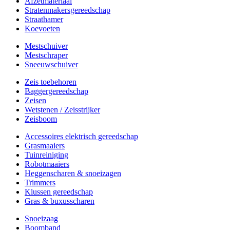
Afzetmateriaal
Stratenmakersgereedschap
Straathamer
Koevoeten
Mestschuiver
Mestschraper
Sneeuwschuiver
Zeis toebehoren
Baggergereedschap
Zeisen
Wetstenen / Zeisstrijker
Zeisboom
Accessoires elektrisch gereedschap
Grasmaaiers
Tuinreiniging
Robotmaaiers
Heggenscharen & snoeizagen
Trimmers
Klussen gereedschap
Gras & buxusscharen
Snoeizaag
Boomband