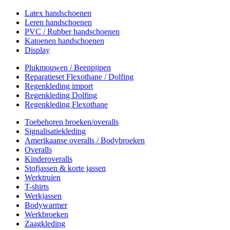
Latex handschoenen
Leren handschoenen
PVC / Rubber handschoenen
Katoenen handschoenen
Display
Plukmouwen / Beenpijpen
Reparatieset Flexothane / Dolfing
Regenkleding import
Regenkleding Dolfing
Regenkleding Flexothane
Toebehoren broeken/overalls
Signalisatiekleding
Amerikaanse overalls / Bodybroeken
Overalls
Kinderoveralls
Stofjassen & korte jassen
Werktruien
T-shirts
Werkjassen
Bodywarmer
Werkbroeken
Zaagkleding