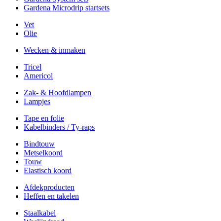
Gardena Microdrip startsets
Vet
Olie
Wecken & inmaken
Tricel
Americol
Zak- & Hoofdlampen
Lampjes
Tape en folie
Kabelbinders / Ty-raps
Bindtouw
Metselkoord
Touw
Elastisch koord
Afdekproducten
Heffen en takelen
Staalkabel