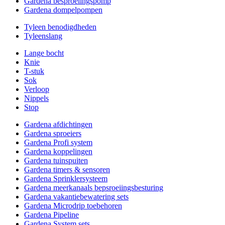
Gardena besproeiingspomp
Gardena dompelpompen
Tyleen benodigdheden
Tyleenslang
Lange bocht
Knie
T-stuk
Sok
Verloop
Nippels
Stop
Gardena afdichtingen
Gardena sproeiers
Gardena Profi system
Gardena koppelingen
Gardena tuinspuiten
Gardena timers & sensoren
Gardena Sprinklersysteem
Gardena meerkanaals bepsroeiingsbesturing
Gardena vakantiebewatering sets
Gardena Microdrip toebehoren
Gardena Pipeline
Gardena System sets