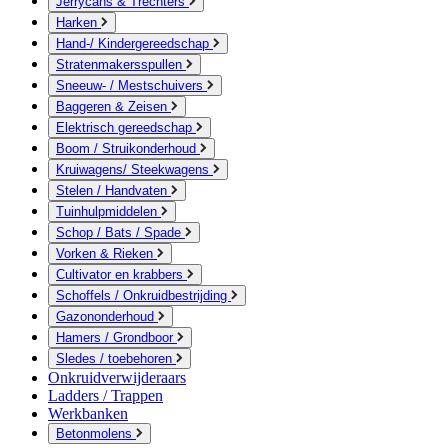
Jerrycans & Trechters
Harken
Hand-/ Kindergereedschap
Stratenmakersspullen
Sneeuw- / Mestschuivers
Baggeren & Zeisen
Elektrisch gereedschap
Boom / Struikonderhoud
Kruiwagens/ Steekwagens
Stelen / Handvaten
Tuinhulpmiddelen
Schop / Bats / Spade
Vorken & Rieken
Cultivator en krabbers
Schoffels / Onkruidbestrijding
Gazononderhoud
Hamers / Grondboor
Sledes / toebehoren
Onkruidverwijderaars
Ladders / Trappen
Werkbanken
Betonmolens