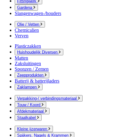
Fittingwerk
Gardena
Slangenwagen-/houders
Olie / Vetten
Chemicalien
Verven
Plasticzakken
Huishoudelijk Diversen
Matten
Zaksluitingen
Sponzen / Zemen
Zeepprodukten
Batterij & batterijladers
Zaklampen
Verpakking-/ verbindingsmateriaal
Touw / Koord
Afdekmateriaal
Staalkabel
Kleine ijzerwaren
Spijkers, Nagels & Krammen