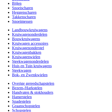
Bijlen
Snoeischaren
Heggenscharen
Takkenscharen
Snoeimessen
Landbouwkruiwagens
Kruiwagenonderdelen
Bouwkruiwagens
Kruiwagen accessoires
Kruiwagenonderstel
Kruiwagenbakken
Kruiwagenwielen
Steekwagenonderdelen
Huis en Tuin kruiwagens
Steekwagen
Bok- en Zwenkwielen
Overige gereedschapstelen
Bezem-/Harkstelen
Handvaten & stokhouders
Hamerstelen
Spadestelen
Graanschopstelen
Schopstelen