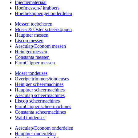
Injectiemateriaal
Hoefmessen-/ krabbers
Hoefbekapbeugel onderdelen
Messen toebehoren
Moser & Oster scheerkoppen
Hauptner messen
Liscop messen
Aesculap/Econom messen
Heiniger messen
Constanta messen
FarmClipper messen
Moser tondeuses
Overige trimmers/tondeuses
Heiniger scheermachines
Hauptner scheermachines
Aesculap scheermachines
Liscop scheermachines
FarmClipper scheermachines
Constanta scheermachines
Wahl tondeuses
Aesculap/Econom onderdelen
Hauptner onderdelen