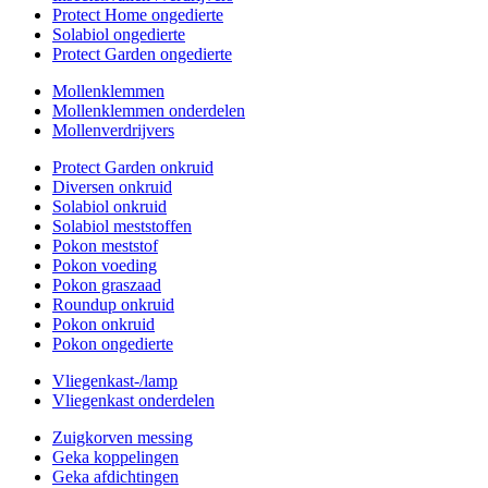
Protect Home ongedierte
Solabiol ongedierte
Protect Garden ongedierte
Mollenklemmen
Mollenklemmen onderdelen
Mollenverdrijvers
Protect Garden onkruid
Diversen onkruid
Solabiol onkruid
Solabiol meststoffen
Pokon meststof
Pokon voeding
Pokon graszaad
Roundup onkruid
Pokon onkruid
Pokon ongedierte
Vliegenkast-/lamp
Vliegenkast onderdelen
Zuigkorven messing
Geka koppelingen
Geka afdichtingen