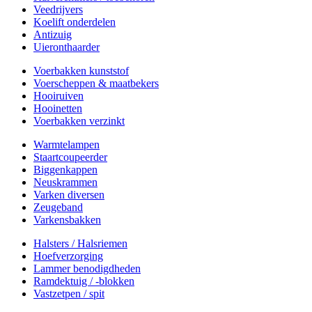
Veedrijvers
Koelift onderdelen
Antizuig
Uieronthaarder
Voerbakken kunststof
Voerscheppen & maatbekers
Hooiruiven
Hooinetten
Voerbakken verzinkt
Warmtelampen
Staartcoupeerder
Biggenkappen
Neuskrammen
Varken diversen
Zeugeband
Varkensbakken
Halsters / Halsriemen
Hoefverzorging
Lammer benodigdheden
Ramdektuig / -blokken
Vastzetpen / spit