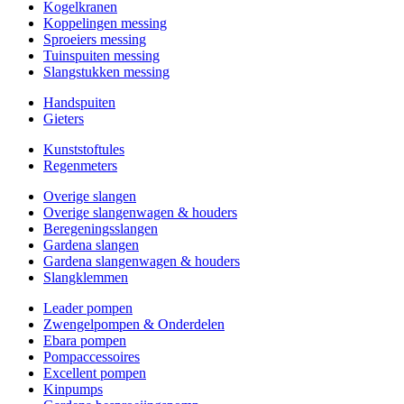
Kogelkranen
Koppelingen messing
Sproeiers messing
Tuinspuiten messing
Slangstukken messing
Handspuiten
Gieters
Kunststoftules
Regenmeters
Overige slangen
Overige slangenwagen & houders
Beregeningsslangen
Gardena slangen
Gardena slangenwagen & houders
Slangklemmen
Leader pompen
Zwengelpompen & Onderdelen
Ebara pompen
Pompaccessoires
Excellent pompen
Kinpumps