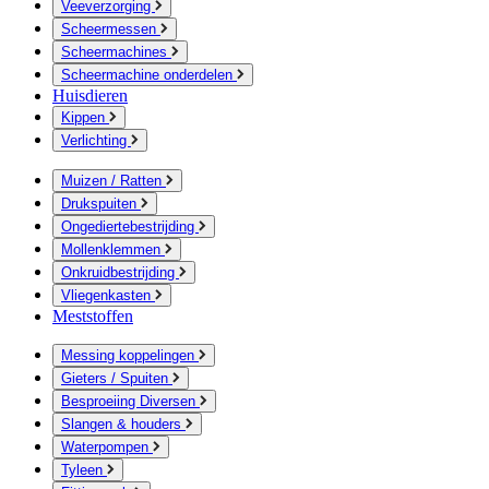
Veeverzorging
Scheermessen
Scheermachines
Scheermachine onderdelen
Huisdieren
Kippen
Verlichting
Muizen / Ratten
Drukspuiten
Ongediertebestrijding
Mollenklemmen
Onkruidbestrijding
Vliegenkasten
Meststoffen
Messing koppelingen
Gieters / Spuiten
Besproeiing Diversen
Slangen & houders
Waterpompen
Tyleen