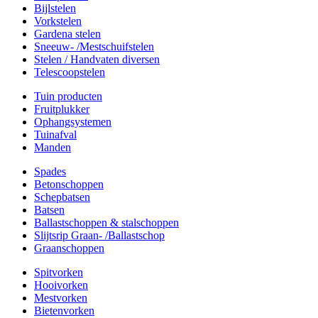
Bijlstelen
Vorkstelen
Gardena stelen
Sneeuw- /Mestschuifstelen
Stelen / Handvaten diversen
Telescoopstelen
Tuin producten
Fruitplukker
Ophangsystemen
Tuinafval
Manden
Spades
Betonschoppen
Schepbatsen
Batsen
Ballastschoppen & stalschoppen
Slijtsrip Graan- /Ballastschop
Graanschoppen
Spitvorken
Hooivorken
Mestvorken
Bietenvorken