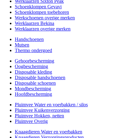
Werklaarzen Sixton Peak
Schoenklompen Gevavi
Schoenklompen toebehoren
Werkschoenen overige merken
Werklaarzen Bekina
Werklaarzen overige merken
Handschoenen
Mutsen
Thermo ondergoed
Gehoorbescherming
Oogbescherming
Disposable kleding
Disposable handschoenen
Disposable schoenen
Mondbescherming
Hoofdbescherming
Pluimvee Water en voerbakken / silos
Pluimvee Kuikenverzorging
Pluimvee Hokken, netten
Pluimvee Overig
Knaagdieren Water en voerbakken
Knaagdieren Verzorgingsproducten