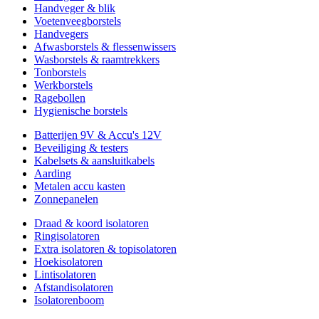
Handveger & blik
Voetenveegborstels
Handvegers
Afwasborstels & flessenwissers
Wasborstels & raamtrekkers
Tonborstels
Werkborstels
Ragebollen
Hygienische borstels
Batterijen 9V & Accu's 12V
Beveiliging & testers
Kabelsets & aansluitkabels
Aarding
Metalen accu kasten
Zonnepanelen
Draad & koord isolatoren
Ringisolatoren
Extra isolatoren & topisolatoren
Hoekisolatoren
Lintisolatoren
Afstandisolatoren
Isolatorenboom