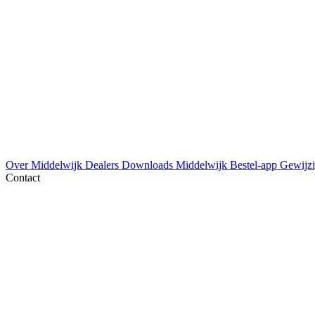
Over Middelwijk
Dealers
Downloads
Middelwijk Bestel-app
Gewijzi
Contact