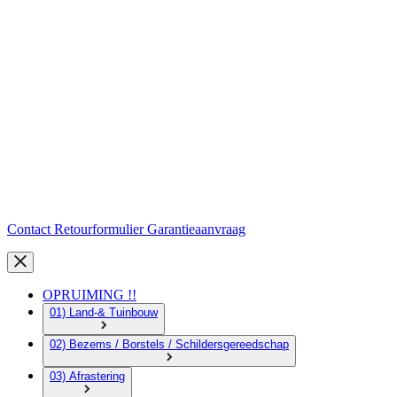
Contact
Retourformulier
Garantieaanvraag
OPRUIMING !!
01) Land-& Tuinbouw
02) Bezems / Borstels / Schildersgereedschap
03) Afrastering