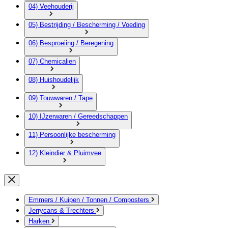
04) Veehouderij
05) Bestrijding / Bescherming / Voeding
06) Besproeiing / Beregening
07) Chemicalien
08) Huishoudelijk
09) Touwwaren / Tape
10) IJzerwaren / Gereedschappen
11) Persoonlijke bescherming
12) Kleindier & Pluimvee
Emmers / Kuipen / Tonnen / Composters
Jerrycans & Trechters
Harken