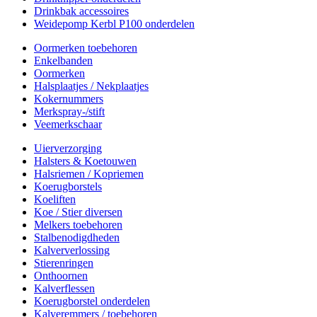
Drinkbak accessoires
Weidepomp Kerbl P100 onderdelen
Oormerken toebehoren
Enkelbanden
Oormerken
Halsplaatjes / Nekplaatjes
Kokernummers
Merkspray-/stift
Veemerkschaar
Uierverzorging
Halsters & Koetouwen
Halsriemen / Kopriemen
Koerugborstels
Koeliften
Koe / Stier diversen
Melkers toebehoren
Stalbenodigdheden
Kalververlossing
Stierenringen
Onthoornen
Kalverflessen
Koerugborstel onderdelen
Kalveremmers / toebehoren