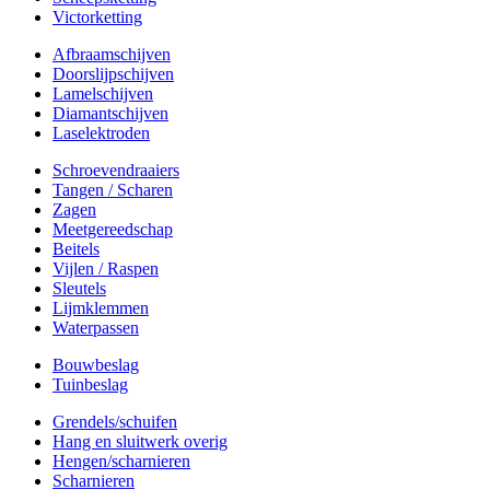
Victorketting
Afbraamschijven
Doorslijpschijven
Lamelschijven
Diamantschijven
Laselektroden
Schroevendraaiers
Tangen / Scharen
Zagen
Meetgereedschap
Beitels
Vijlen / Raspen
Sleutels
Lijmklemmen
Waterpassen
Bouwbeslag
Tuinbeslag
Grendels/schuifen
Hang en sluitwerk overig
Hengen/scharnieren
Scharnieren