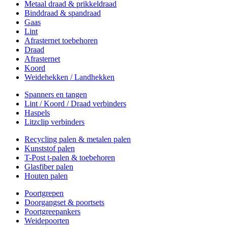
Metaal draad & prikkeldraad
Binddraad & spandraad
Gaas
Lint
Afrasternet toebehoren
Draad
Afrasternet
Koord
Weidehekken / Landhekken
Spanners en tangen
Lint / Koord / Draad verbinders
Haspels
Litzclip verbinders
Recycling palen & metalen palen
Kunststof palen
T-Post t-palen & toebehoren
Glasfiber palen
Houten palen
Poortgrepen
Doorgangset & poortsets
Poortgreepankers
Weidepoorten