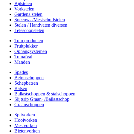
Bijlstelen
Vorkstelen
Gardena stelen
Sneeuw- /Mestschuifstelen
Stelen / Handvaten diversen
Telescoopstelen
Tuin producten
Fruitplukker
Ophangsystemen
Tuinafval
Manden
Spades
Betonschoppen
Schepbatsen
Batsen
Ballastschoppen & stalschoppen
Slijtsrip Graan- /Ballastschop
Graanschoppen
Spitvorken
Hooivorken
Mestvorken
Bietenvorken