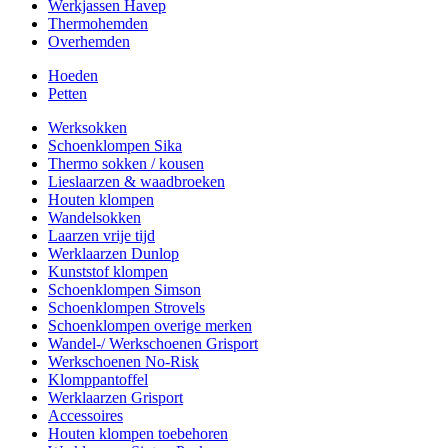
Werkjassen Havep
Thermohemden
Overhemden
Hoeden
Petten
Werksokken
Schoenklompen Sika
Thermo sokken / kousen
Lieslaarzen & waadbroeken
Houten klompen
Wandelsokken
Laarzen vrije tijd
Werklaarzen Dunlop
Kunststof klompen
Schoenklompen Simson
Schoenklompen Strovels
Schoenklompen overige merken
Wandel-/ Werkschoenen Grisport
Werkschoenen No-Risk
Klomppantoffel
Werklaarzen Grisport
Accessoires
Houten klompen toebehoren