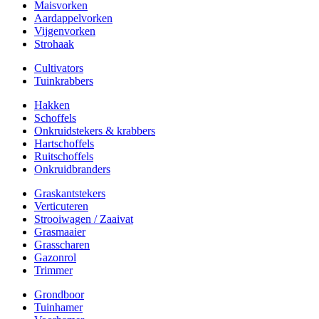
Maisvorken
Aardappelvorken
Vijgenvorken
Strohaak
Cultivators
Tuinkrabbers
Hakken
Schoffels
Onkruidstekers & krabbers
Hartschoffels
Ruitschoffels
Onkruidbranders
Graskantstekers
Verticuteren
Strooiwagen / Zaaivat
Grasmaaier
Grasscharen
Gazonrol
Trimmer
Grondboor
Tuinhamer