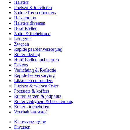
Halsters
Poetsen & toiletteren
Zadel-/Trensenhouders
Halstertouw
Halsters diversen
Hoofdstellen
Zadel & toebehoren
Longeren
Zwepen
Rapide paardenverzorging
Ruiter kleding
Hoofdstellen toebehoren
Dekens
Verlichting & Reflectie
Rapide leerverzorging
Likstenen en houders
Poetsen & wassen Oster
Poetssets & koffers
Ruiter laarzen & jodphurs
Ruiter veiligheid & bescherming
Ruiter - toebehoren
Voerbak kunststof
Klauwverzorging
Diversen