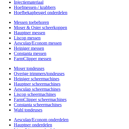
Injectiemateriaal
Hoefmessen-/ krabbers
Hoefbekapbeugel onderdelen
Messen toebehoren
Moser & Oster scheerkoppen
Hauptner messen
Liscop messen
Aesculap/Econom messen
Heiniger messen
Constanta messen
FarmClipper messen
Moser tondeuses
Overige trimmers/tondeuses
Heiniger scheermachines
Hauptner scheermachines
Aesculap scheermachines
Liscop scheermachines
FarmClipper scheermachines
Constanta scheermachines
Wahl tondeuses
Aesculap/Econom onderdelen
Hauptner onderdelen