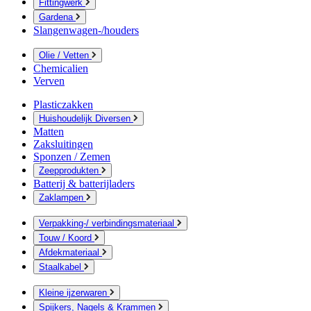
Fittingwerk
Gardena
Slangenwagen-/houders
Olie / Vetten
Chemicalien
Verven
Plasticzakken
Huishoudelijk Diversen
Matten
Zaksluitingen
Sponzen / Zemen
Zeepprodukten
Batterij & batterijladers
Zaklampen
Verpakking-/ verbindingsmateriaal
Touw / Koord
Afdekmateriaal
Staalkabel
Kleine ijzerwaren
Spijkers, Nagels & Krammen