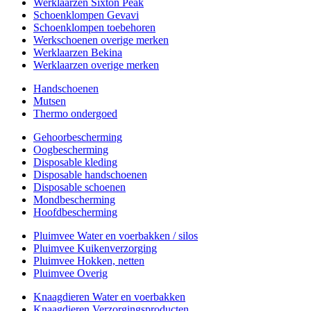
Werklaarzen Sixton Peak
Schoenklompen Gevavi
Schoenklompen toebehoren
Werkschoenen overige merken
Werklaarzen Bekina
Werklaarzen overige merken
Handschoenen
Mutsen
Thermo ondergoed
Gehoorbescherming
Oogbescherming
Disposable kleding
Disposable handschoenen
Disposable schoenen
Mondbescherming
Hoofdbescherming
Pluimvee Water en voerbakken / silos
Pluimvee Kuikenverzorging
Pluimvee Hokken, netten
Pluimvee Overig
Knaagdieren Water en voerbakken
Knaagdieren Verzorgingsproducten