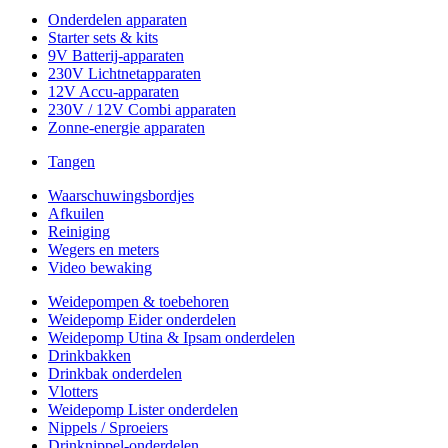
Onderdelen apparaten
Starter sets & kits
9V Batterij-apparaten
230V Lichtnetapparaten
12V Accu-apparaten
230V / 12V Combi apparaten
Zonne-energie apparaten
Tangen
Waarschuwingsbordjes
Afkuilen
Reiniging
Wegers en meters
Video bewaking
Weidepompen & toebehoren
Weidepomp Eider onderdelen
Weidepomp Utina & Ipsam onderdelen
Drinkbakken
Drinkbak onderdelen
Vlotters
Weidepomp Lister onderdelen
Nippels / Sproeiers
Drinknippel-onderdelen