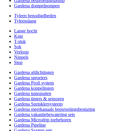
Gardena besproeiingspomp
Gardena dompelpompen
Tyleen benodigdheden
Tyleenslang
Lange bocht
Knie
T-stuk
Sok
Verloop
Nippels
Stop
Gardena afdichtingen
Gardena sproeiers
Gardena Profi system
Gardena koppelingen
Gardena tuinspuiten
Gardena timers & sensoren
Gardena Sprinklersysteem
Gardena meerkanaals bepsroeiingsbesturing
Gardena vakantiebewatering sets
Gardena Microdrip toebehoren
Gardena Pipeline
Gardena System sets