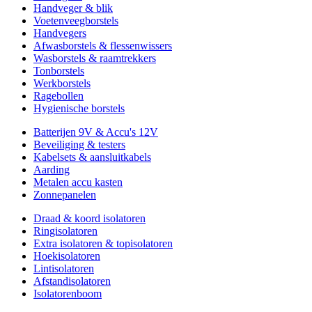
Handveger & blik
Voetenveegborstels
Handvegers
Afwasborstels & flessenwissers
Wasborstels & raamtrekkers
Tonborstels
Werkborstels
Ragebollen
Hygienische borstels
Batterijen 9V & Accu's 12V
Beveiliging & testers
Kabelsets & aansluitkabels
Aarding
Metalen accu kasten
Zonnepanelen
Draad & koord isolatoren
Ringisolatoren
Extra isolatoren & topisolatoren
Hoekisolatoren
Lintisolatoren
Afstandisolatoren
Isolatorenboom