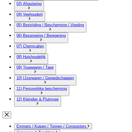
03) Afrastering
04) Veehouderij
05) Bestrijding / Bescherming / Voeding
06) Besproeiing / Beregening
07) Chemicalien
08) Huishoudelijk
09) Touwwaren / Tape
10) IJzerwaren / Gereedschappen
11) Persoonlijke bescherming
12) Kleindier & Pluimvee
Emmers / Kuipen / Tonnen / Composters