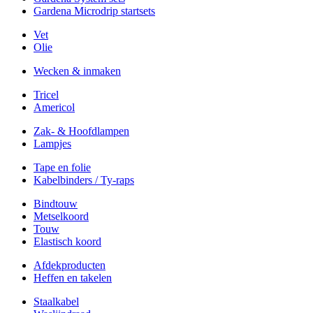
Gardena Microdrip startsets
Vet
Olie
Wecken & inmaken
Tricel
Americol
Zak- & Hoofdlampen
Lampjes
Tape en folie
Kabelbinders / Ty-raps
Bindtouw
Metselkoord
Touw
Elastisch koord
Afdekproducten
Heffen en takelen
Staalkabel