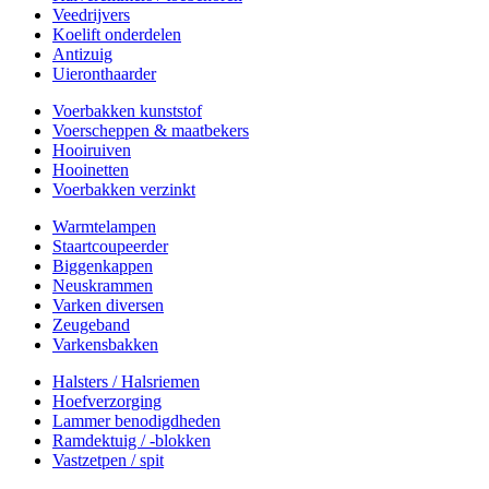
Veedrijvers
Koelift onderdelen
Antizuig
Uieronthaarder
Voerbakken kunststof
Voerscheppen & maatbekers
Hooiruiven
Hooinetten
Voerbakken verzinkt
Warmtelampen
Staartcoupeerder
Biggenkappen
Neuskrammen
Varken diversen
Zeugeband
Varkensbakken
Halsters / Halsriemen
Hoefverzorging
Lammer benodigdheden
Ramdektuig / -blokken
Vastzetpen / spit