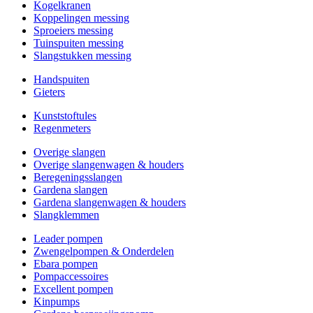
Kogelkranen
Koppelingen messing
Sproeiers messing
Tuinspuiten messing
Slangstukken messing
Handspuiten
Gieters
Kunststoftules
Regenmeters
Overige slangen
Overige slangenwagen & houders
Beregeningsslangen
Gardena slangen
Gardena slangenwagen & houders
Slangklemmen
Leader pompen
Zwengelpompen & Onderdelen
Ebara pompen
Pompaccessoires
Excellent pompen
Kinpumps