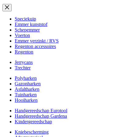
Speciekuip
Emmer kunststof
Schepemmer
Voerton
Emmer verzinkt / RVS
Regenton accessoires
Regenton
Jerrycans
Trechter
Polyharken
Gazonharken
Asfaltharken
Tuinharken
Hooiharken
Handgereedschap Eurotool
Handgereedschap Gardena
Kindergereedschap
Kniebescherming