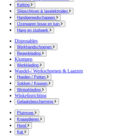
Ketting
Slijpschijven & laselektroden
Handgereedschappen
IJzerwaren bouw en tuin
Hang en sluitwerk
Disposables
Werkhandschoenen
Regenkleding
Klompen
Werkkleding
Wandel-/ Werkschoenen & Laarzen
Hoeden / Petten
Sokken / Kousen
Winterkleding
Winkelinrichting
Gelaatsbescherming
Pluimvee
Knaagdieren
Hond
Kat