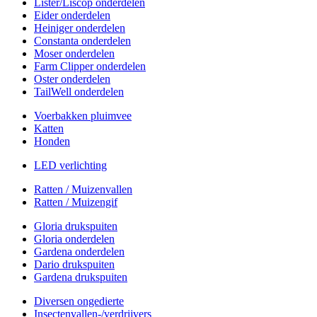
Lister/Liscop onderdelen
Eider onderdelen
Heiniger onderdelen
Constanta onderdelen
Moser onderdelen
Farm Clipper onderdelen
Oster onderdelen
TailWell onderdelen
Voerbakken pluimvee
Katten
Honden
LED verlichting
Ratten / Muizenvallen
Ratten / Muizengif
Gloria drukspuiten
Gloria onderdelen
Gardena onderdelen
Dario drukspuiten
Gardena drukspuiten
Diversen ongedierte
Insectenvallen-/verdrijvers