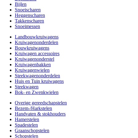
Bijlen
Snoeischaren
Heggenscharen
Takkenscharen
Snoeimessen
Landbouwkruiwagens
Kruiwagenonderdelen
Bouwkruiwagens
Kruiwagen accessoires
Kruiwagenonderstel
Kruiwagenbakken
Kruiwagenwielen
Steekwagenonderdelen
Huis en Tuin kruiwagens
Steekwagen
Bok- en Zwenkwielen
Overige gereedschapstelen
Bezem-/Harkstelen
Handvaten & stokhouders
Hamerstelen
Spadestelen
Graanschopstelen
Schopstelen