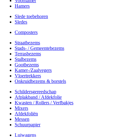
Voorhamer
Hamers
Slede toebehoren
Sledes
Composters
Straatbezems
Stads- / Gemeentebezems
Terrasbezems
Stalbezems
Gootbezems
Kamer-/Zaalvegers
Vloertrekkers
Onkruidbezems & borstels
Schildersgereedschap
Afplakband / Afdekfolie
Kwasten / Rollers / Verfbakjes
Mixers
Afdekfoliën
Messen
Schuurpapier
Luiwagens