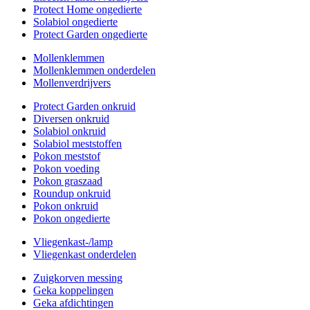
Protect Home ongedierte
Solabiol ongedierte
Protect Garden ongedierte
Mollenklemmen
Mollenklemmen onderdelen
Mollenverdrijvers
Protect Garden onkruid
Diversen onkruid
Solabiol onkruid
Solabiol meststoffen
Pokon meststof
Pokon voeding
Pokon graszaad
Roundup onkruid
Pokon onkruid
Pokon ongedierte
Vliegenkast-/lamp
Vliegenkast onderdelen
Zuigkorven messing
Geka koppelingen
Geka afdichtingen