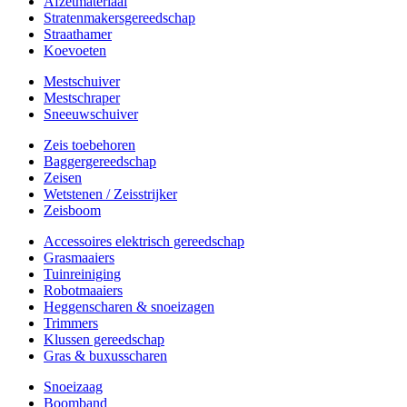
Afzetmateriaal
Stratenmakersgereedschap
Straathamer
Koevoeten
Mestschuiver
Mestschraper
Sneeuwschuiver
Zeis toebehoren
Baggergereedschap
Zeisen
Wetstenen / Zeisstrijker
Zeisboom
Accessoires elektrisch gereedschap
Grasmaaiers
Tuinreiniging
Robotmaaiers
Heggenscharen & snoeizagen
Trimmers
Klussen gereedschap
Gras & buxusscharen
Snoeizaag
Boomband