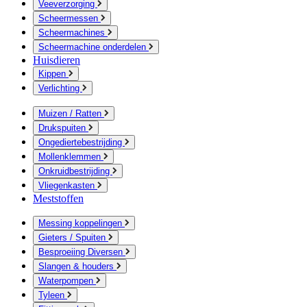
Veeverzorging
Scheermessen
Scheermachines
Scheermachine onderdelen
Huisdieren
Kippen
Verlichting
Muizen / Ratten
Drukspuiten
Ongediertebestrijding
Mollenklemmen
Onkruidbestrijding
Vliegenkasten
Meststoffen
Messing koppelingen
Gieters / Spuiten
Besproeiing Diversen
Slangen & houders
Waterpompen
Tyleen