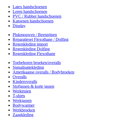
Latex handschoenen
Leren handschoenen
PVC / Rubber handschoenen
Katoenen handschoenen
Display
Plukmouwen / Beenpijpen
Reparatieset Flexothane / Dolfing
Regenkleding import
Regenkleding Dolfing
Regenkleding Flexothane
Toebehoren broeken/overalls
Signalisatiekleding
Amerikaanse overalls / Bodybroeken
Overalls
Kinderoveralls
Stofjassen & korte jassen
Werktruien
T-shirts
Werkjassen
Bodywarmer
Werkbroeken
Zaagkleding