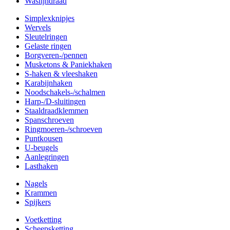
Waslijndraad
Simplexknipjes
Wervels
Sleutelringen
Gelaste ringen
Borgveren-/pennen
Musketons & Paniekhaken
S-haken & vleeshaken
Karabijnhaken
Noodschakels-/schalmen
Harp-/D-sluitingen
Staaldraadklemmen
Spanschroeven
Ringmoeren-/schroeven
Puntkousen
U-beugels
Aanlegringen
Lasthaken
Nagels
Krammen
Spijkers
Voetketting
Scheepsketting