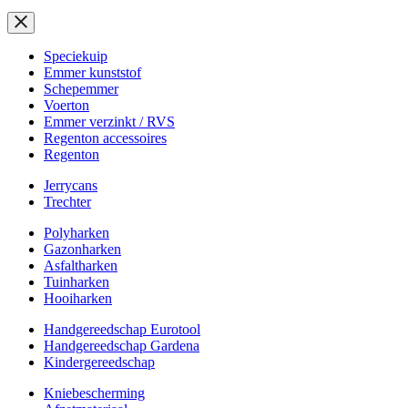
Speciekuip
Emmer kunststof
Schepemmer
Voerton
Emmer verzinkt / RVS
Regenton accessoires
Regenton
Jerrycans
Trechter
Polyharken
Gazonharken
Asfaltharken
Tuinharken
Hooiharken
Handgereedschap Eurotool
Handgereedschap Gardena
Kindergereedschap
Kniebescherming