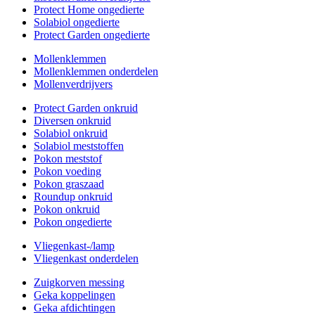
Protect Home ongedierte
Solabiol ongedierte
Protect Garden ongedierte
Mollenklemmen
Mollenklemmen onderdelen
Mollenverdrijvers
Protect Garden onkruid
Diversen onkruid
Solabiol onkruid
Solabiol meststoffen
Pokon meststof
Pokon voeding
Pokon graszaad
Roundup onkruid
Pokon onkruid
Pokon ongedierte
Vliegenkast-/lamp
Vliegenkast onderdelen
Zuigkorven messing
Geka koppelingen
Geka afdichtingen