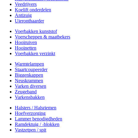
Veedrijvers
Koelift onderdelen
Antizuig
Uieronthaarder
Voerbakken kunststof
Voerscheppen & maatbekers
Hooiruiven
Hooinetten
Voerbakken verzinkt
Warmtelampen
Staartcoupeerder
Biggenkappen
Neuskrammen
Varken diversen
Zeugeband
Varkensbakken
Halsters / Halsriemen
Hoefverzorging
Lammer benodigdheden
Ramdektuig / -blokken
Vastzetpen / spit