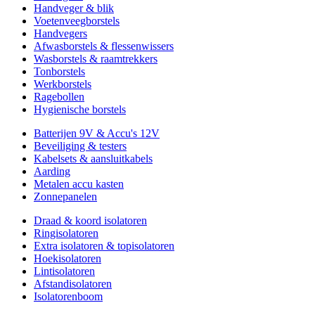
Handveger & blik
Voetenveegborstels
Handvegers
Afwasborstels & flessenwissers
Wasborstels & raamtrekkers
Tonborstels
Werkborstels
Ragebollen
Hygienische borstels
Batterijen 9V & Accu's 12V
Beveiliging & testers
Kabelsets & aansluitkabels
Aarding
Metalen accu kasten
Zonnepanelen
Draad & koord isolatoren
Ringisolatoren
Extra isolatoren & topisolatoren
Hoekisolatoren
Lintisolatoren
Afstandisolatoren
Isolatorenboom