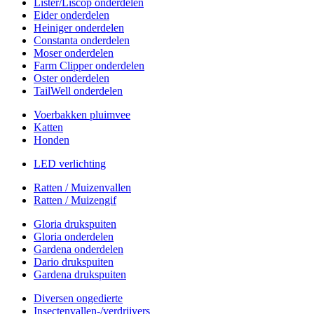
Lister/Liscop onderdelen
Eider onderdelen
Heiniger onderdelen
Constanta onderdelen
Moser onderdelen
Farm Clipper onderdelen
Oster onderdelen
TailWell onderdelen
Voerbakken pluimvee
Katten
Honden
LED verlichting
Ratten / Muizenvallen
Ratten / Muizengif
Gloria drukspuiten
Gloria onderdelen
Gardena onderdelen
Dario drukspuiten
Gardena drukspuiten
Diversen ongedierte
Insectenvallen-/verdrijvers