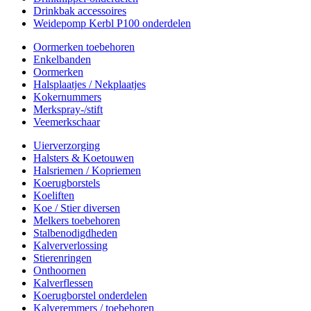
Drinkbak accessoires
Weidepomp Kerbl P100 onderdelen
Oormerken toebehoren
Enkelbanden
Oormerken
Halsplaatjes / Nekplaatjes
Kokernummers
Merkspray-/stift
Veemerkschaar
Uierverzorging
Halsters & Koetouwen
Halsriemen / Kopriemen
Koerugborstels
Koeliften
Koe / Stier diversen
Melkers toebehoren
Stalbenodigdheden
Kalververlossing
Stierenringen
Onthoornen
Kalverflessen
Koerugborstel onderdelen
Kalveremmers / toebehoren