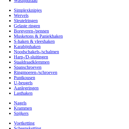
Waslijndraad
Simplexknipjes
Wervels
Sleutelringen
Gelaste ringen
Borgveren-/pennen
Musketons & Paniekhaken
S-haken & vleeshaken
Karabijnhaken
Noodschakels-/schalmen
Harp-/D-sluitingen
Staaldraadklemmen
Spanschroeven
Ringmoeren-/schroeven
Puntkousen
U-beugels
Aanlegringen
Lasthaken
Nagels
Krammen
Spijkers
Voetketting
Scheepsketting