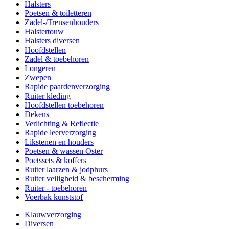
Halsters
Poetsen & toiletteren
Zadel-/Trensenhouders
Halstertouw
Halsters diversen
Hoofdstellen
Zadel & toebehoren
Longeren
Zwepen
Rapide paardenverzorging
Ruiter kleding
Hoofdstellen toebehoren
Dekens
Verlichting & Reflectie
Rapide leerverzorging
Likstenen en houders
Poetsen & wassen Oster
Poetssets & koffers
Ruiter laarzen & jodphurs
Ruiter veiligheid & bescherming
Ruiter - toebehoren
Voerbak kunststof
Klauwverzorging
Diversen