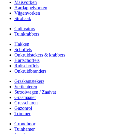
Maisvorken
Aardappelvorken
Vijgenvorken
Strohaak
Cultivators
Tuinkrabbers
Hakken
Schoffels
Onkruidstekers & krabbers
Hartschoffels
Ruitschoffels
Onkruidbranders
Graskantstekers
Verticuteren
Strooiwagen / Zaaivat
Grasmaaier
Grasscharen
Gazonrol
Trimmer
Grondboor
Tuinhamer