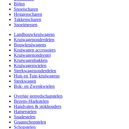
Bijlen
Snoeischaren
Heggenscharen
Takkenscharen
Snoeimessen
Landbouwkruiwagens
Kruiwagenonderdelen
Bouwkruiwagens
Kruiwagen accessoires
Kruiwagenonderstel
Kruiwagenbakken
Kruiwagenwielen
Steekwagenonderdelen
Huis en Tuin kruiwagens
Steekwagen
Bok- en Zwenkwielen
Overige gereedschapstelen
Bezem-/Harkstelen
Handvaten & stokhouders
Hamerstelen
Spadestelen
Graanschopstelen
Schopstelen