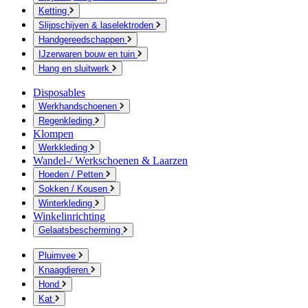
Ketting
Slijpschijven & laselektroden
Handgereedschappen
IJzerwaren bouw en tuin
Hang en sluitwerk
Disposables
Werkhandschoenen
Regenkleding
Klompen
Werkkleding
Wandel-/ Werkschoenen & Laarzen
Hoeden / Petten
Sokken / Kousen
Winterkleding
Winkelinrichting
Gelaatsbescherming
Pluimvee
Knaagdieren
Hond
Kat