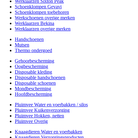
Werklaarzen Sixton Peak
Schoenklompen Gevavi
Schoenklompen toebehoren
Werkschoenen overige merken
Werklaarzen Bekina
Werklaarzen overige merken
Handschoenen
Mutsen
Thermo ondergoed
Gehoorbescherming
Oogbescherming
Disposable kleding
Disposable handschoenen
Disposable schoenen
Mondbescherming
Hoofdbescherming
Pluimvee Water en voerbakken / silos
Pluimvee Kuikenverzorging
Pluimvee Hokken, netten
Pluimvee Overig
Knaagdieren Water en voerbakken
Knaagdieren Verzorgingsproducten