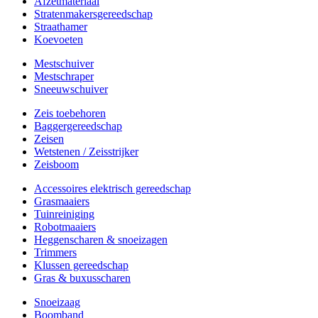
Afzetmateriaal
Stratenmakersgereedschap
Straathamer
Koevoeten
Mestschuiver
Mestschraper
Sneeuwschuiver
Zeis toebehoren
Baggergereedschap
Zeisen
Wetstenen / Zeisstrijker
Zeisboom
Accessoires elektrisch gereedschap
Grasmaaiers
Tuinreiniging
Robotmaaiers
Heggenscharen & snoeizagen
Trimmers
Klussen gereedschap
Gras & buxusscharen
Snoeizaag
Boomband