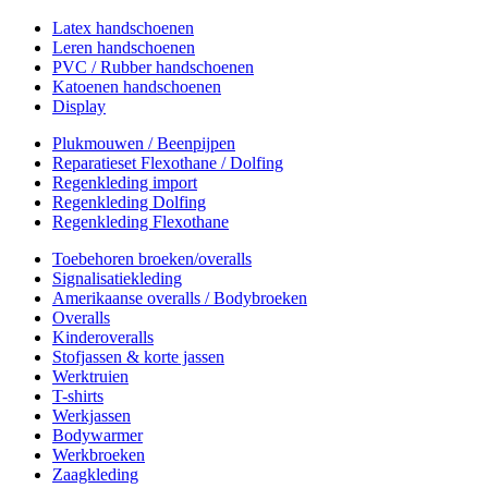
Latex handschoenen
Leren handschoenen
PVC / Rubber handschoenen
Katoenen handschoenen
Display
Plukmouwen / Beenpijpen
Reparatieset Flexothane / Dolfing
Regenkleding import
Regenkleding Dolfing
Regenkleding Flexothane
Toebehoren broeken/overalls
Signalisatiekleding
Amerikaanse overalls / Bodybroeken
Overalls
Kinderoveralls
Stofjassen & korte jassen
Werktruien
T-shirts
Werkjassen
Bodywarmer
Werkbroeken
Zaagkleding