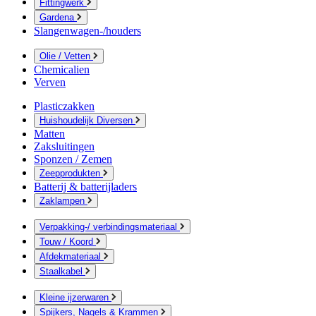
Fittingwerk
Gardena
Slangenwagen-/houders
Olie / Vetten
Chemicalien
Verven
Plasticzakken
Huishoudelijk Diversen
Matten
Zaksluitingen
Sponzen / Zemen
Zeepprodukten
Batterij & batterijladers
Zaklampen
Verpakking-/ verbindingsmateriaal
Touw / Koord
Afdekmateriaal
Staalkabel
Kleine ijzerwaren
Spijkers, Nagels & Krammen