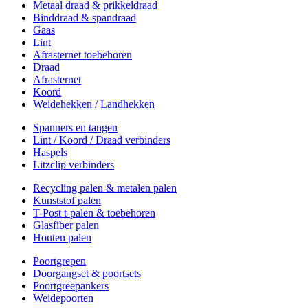
Metaal draad & prikkeldraad
Binddraad & spandraad
Gaas
Lint
Afrasternet toebehoren
Draad
Afrasternet
Koord
Weidehekken / Landhekken
Spanners en tangen
Lint / Koord / Draad verbinders
Haspels
Litzclip verbinders
Recycling palen & metalen palen
Kunststof palen
T-Post t-palen & toebehoren
Glasfiber palen
Houten palen
Poortgrepen
Doorgangset & poortsets
Poortgreepankers
Weidepoorten