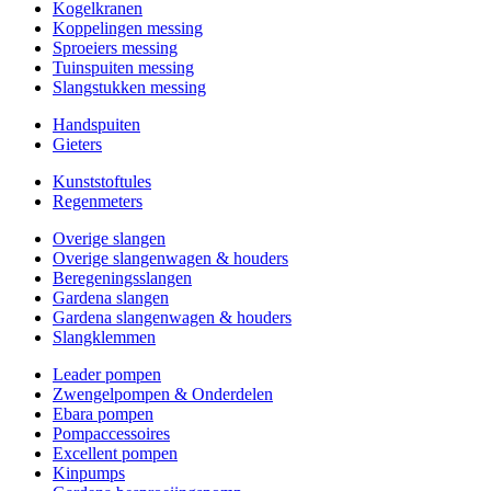
Kogelkranen
Koppelingen messing
Sproeiers messing
Tuinspuiten messing
Slangstukken messing
Handspuiten
Gieters
Kunststoftules
Regenmeters
Overige slangen
Overige slangenwagen & houders
Beregeningsslangen
Gardena slangen
Gardena slangenwagen & houders
Slangklemmen
Leader pompen
Zwengelpompen & Onderdelen
Ebara pompen
Pompaccessoires
Excellent pompen
Kinpumps