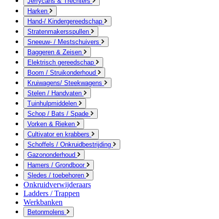
Jerrycans & Trechters
Harken
Hand-/ Kindergereedschap
Stratenmakersspullen
Sneeuw- / Mestschuivers
Baggeren & Zeisen
Elektrisch gereedschap
Boom / Struikonderhoud
Kruiwagens/ Steekwagens
Stelen / Handvaten
Tuinhulpmiddelen
Schop / Bats / Spade
Vorken & Rieken
Cultivator en krabbers
Schoffels / Onkruidbestrijding
Gazononderhoud
Hamers / Grondboor
Sledes / toebehoren
Onkruidverwijderaars
Ladders / Trappen
Werkbanken
Betonmolens