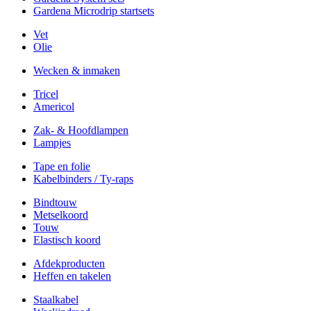
Gardena Microdrip startsets
Vet
Olie
Wecken & inmaken
Tricel
Americol
Zak- & Hoofdlampen
Lampjes
Tape en folie
Kabelbinders / Ty-raps
Bindtouw
Metselkoord
Touw
Elastisch koord
Afdekproducten
Heffen en takelen
Staalkabel