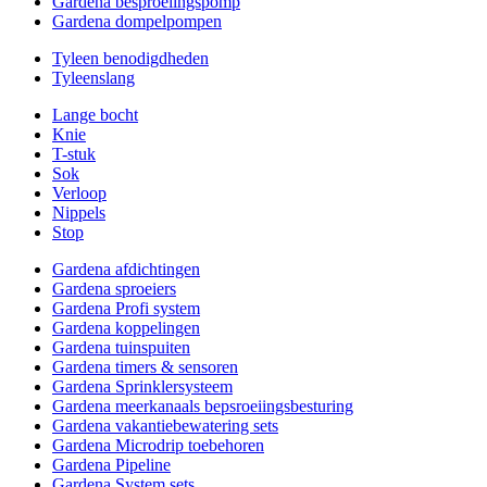
Gardena besproeiingspomp
Gardena dompelpompen
Tyleen benodigdheden
Tyleenslang
Lange bocht
Knie
T-stuk
Sok
Verloop
Nippels
Stop
Gardena afdichtingen
Gardena sproeiers
Gardena Profi system
Gardena koppelingen
Gardena tuinspuiten
Gardena timers & sensoren
Gardena Sprinklersysteem
Gardena meerkanaals bepsroeiingsbesturing
Gardena vakantiebewatering sets
Gardena Microdrip toebehoren
Gardena Pipeline
Gardena System sets