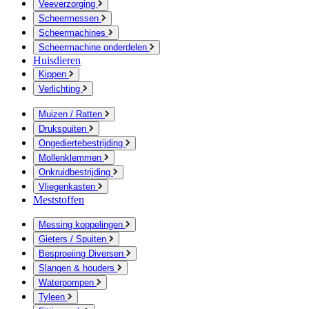
Veeverzorging
Scheermessen
Scheermachines
Scheermachine onderdelen
Huisdieren
Kippen
Verlichting
Muizen / Ratten
Drukspuiten
Ongediertebestrijding
Mollenklemmen
Onkruidbestrijding
Vliegenkasten
Meststoffen
Messing koppelingen
Gieters / Spuiten
Besproeiing Diversen
Slangen & houders
Waterpompen
Tyleen