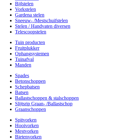
Bijlstelen
Vorkstelen
Gardena stelen
Sneeuw- /Mestschuifstelen
Stelen / Handvaten diversen
Telescoopstelen
Tuin producten
Fruitplukker
Ophangsystemen
Tuinafval
Manden
Spades
Betonschoppen
Schepbatsen
Batsen
Ballastschoppen & stalschoppen
Slijtsrip Graan- /Ballastschop
Graanschoppen
Spitvorken
Hooivorken
Mestvorken
Bietenvorken