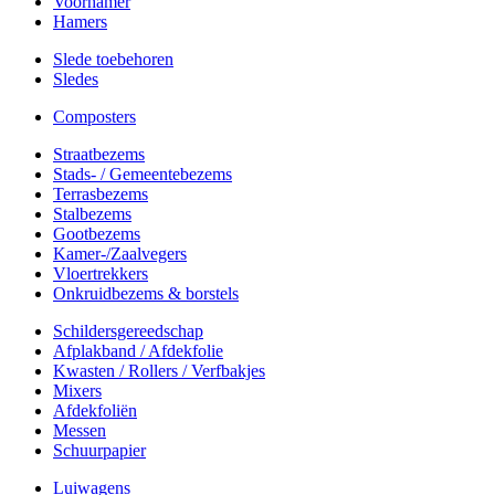
Voorhamer
Hamers
Slede toebehoren
Sledes
Composters
Straatbezems
Stads- / Gemeentebezems
Terrasbezems
Stalbezems
Gootbezems
Kamer-/Zaalvegers
Vloertrekkers
Onkruidbezems & borstels
Schildersgereedschap
Afplakband / Afdekfolie
Kwasten / Rollers / Verfbakjes
Mixers
Afdekfoliën
Messen
Schuurpapier
Luiwagens