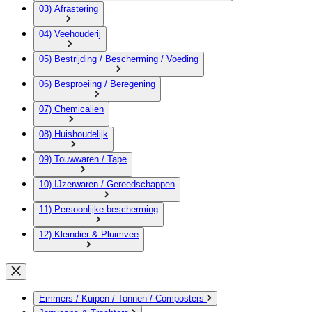
03) Afrastering
04) Veehouderij
05) Bestrijding / Bescherming / Voeding
06) Besproeiing / Beregening
07) Chemicalien
08) Huishoudelijk
09) Touwwaren / Tape
10) IJzerwaren / Gereedschappen
11) Persoonlijke bescherming
12) Kleindier & Pluimvee
Emmers / Kuipen / Tonnen / Composters