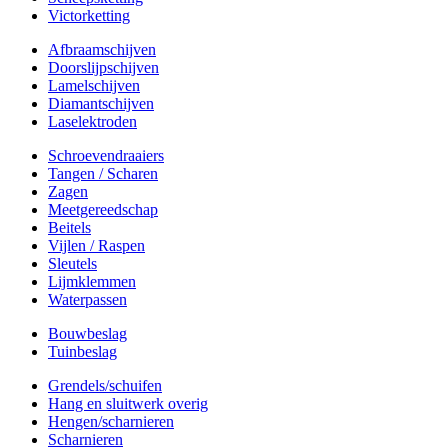
Victorketting
Afbraamschijven
Doorslijpschijven
Lamelschijven
Diamantschijven
Laselektroden
Schroevendraaiers
Tangen / Scharen
Zagen
Meetgereedschap
Beitels
Vijlen / Raspen
Sleutels
Lijmklemmen
Waterpassen
Bouwbeslag
Tuinbeslag
Grendels/schuifen
Hang en sluitwerk overig
Hengen/scharnieren
Scharnieren