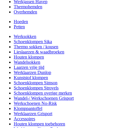
Werkjassen Havep
Thermohemden
Overhemden
Hoeden
Petten
Werksokken
Schoenklompen Sika
Thermo sokken / kousen
Lieslaarzen & waadbroeken
Houten klompen
Wandelsokken
Laarzen vrije tijd
Werklaarzen Dunlop
Kunststof klompen
Schoenklompen Simson
Schoenklompen Strovels
Schoenklompen overige merken
Wandel-/ Werkschoenen Grisport
Werkschoenen No-Risk
Klomppantoffel
Werklaarzen Grisport
Accessoires
Houten klompen toebehoren