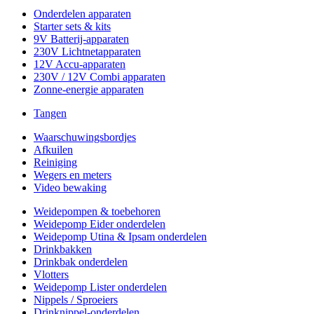
Onderdelen apparaten
Starter sets & kits
9V Batterij-apparaten
230V Lichtnetapparaten
12V Accu-apparaten
230V / 12V Combi apparaten
Zonne-energie apparaten
Tangen
Waarschuwingsbordjes
Afkuilen
Reiniging
Wegers en meters
Video bewaking
Weidepompen & toebehoren
Weidepomp Eider onderdelen
Weidepomp Utina & Ipsam onderdelen
Drinkbakken
Drinkbak onderdelen
Vlotters
Weidepomp Lister onderdelen
Nippels / Sproeiers
Drinknippel-onderdelen