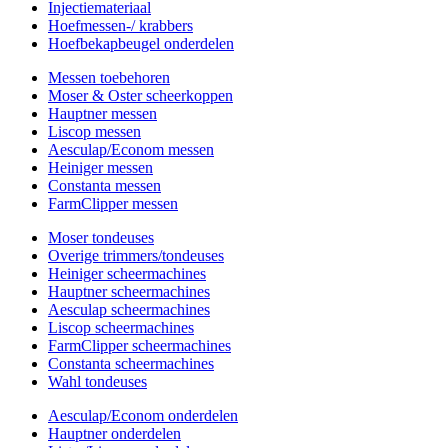
Injectiemateriaal
Hoefmessen-/ krabbers
Hoefbekapbeugel onderdelen
Messen toebehoren
Moser & Oster scheerkoppen
Hauptner messen
Liscop messen
Aesculap/Econom messen
Heiniger messen
Constanta messen
FarmClipper messen
Moser tondeuses
Overige trimmers/tondeuses
Heiniger scheermachines
Hauptner scheermachines
Aesculap scheermachines
Liscop scheermachines
FarmClipper scheermachines
Constanta scheermachines
Wahl tondeuses
Aesculap/Econom onderdelen
Hauptner onderdelen