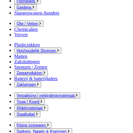
Fittingwerk
Gardena
Slangenwagen-/houders
Olie / Vetten
Chemicalien
Verven
Plasticzakken
Huishoudelijk Diversen
Matten
Zaksluitingen
Sponzen / Zemen
Zeepprodukten
Batterij & batterijladers
Zaklampen
Verpakking-/ verbindingsmateriaal
Touw / Koord
Afdekmateriaal
Staalkabel
Kleine ijzerwaren
Spijkers, Nagels & Krammen