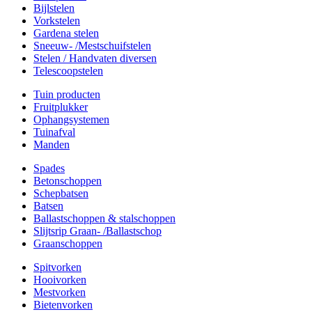
Bijlstelen
Vorkstelen
Gardena stelen
Sneeuw- /Mestschuifstelen
Stelen / Handvaten diversen
Telescoopstelen
Tuin producten
Fruitplukker
Ophangsystemen
Tuinafval
Manden
Spades
Betonschoppen
Schepbatsen
Batsen
Ballastschoppen & stalschoppen
Slijtsrip Graan- /Ballastschop
Graanschoppen
Spitvorken
Hooivorken
Mestvorken
Bietenvorken