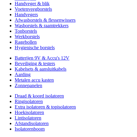
Handveger & blik
Voetenveegborstels
Handvegers
Afwasborstels & flessenwissers
Wasborstels & raamtrekkers
Tonborstels
Werkborstels
Ragebollen
Hygienische borstels
Batterijen 9V & Accu's 12V
Beveiliging & testers
Kabelsets & aansluitkabels
Aarding
Metalen accu kasten
Zonnepanelen
Draad & koord isolatoren
Ringisolatoren
Extra isolatoren & topisolatoren
Hoekisolatoren
Lintisolatoren
Afstandisolatoren
Isolatorenboom