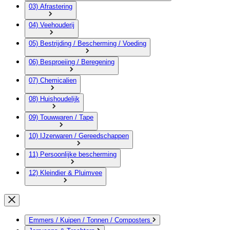
03) Afrastering
04) Veehouderij
05) Bestrijding / Bescherming / Voeding
06) Besproeiing / Beregening
07) Chemicalien
08) Huishoudelijk
09) Touwwaren / Tape
10) IJzerwaren / Gereedschappen
11) Persoonlijke bescherming
12) Kleindier & Pluimvee
Emmers / Kuipen / Tonnen / Composters