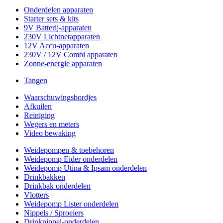
Onderdelen apparaten
Starter sets & kits
9V Batterij-apparaten
230V Lichtnetapparaten
12V Accu-apparaten
230V / 12V Combi apparaten
Zonne-energie apparaten
Tangen
Waarschuwingsbordjes
Afkuilen
Reiniging
Wegers en meters
Video bewaking
Weidepompen & toebehoren
Weidepomp Eider onderdelen
Weidepomp Utina & Ipsam onderdelen
Drinkbakken
Drinkbak onderdelen
Vlotters
Weidepomp Lister onderdelen
Nippels / Sproeiers
Drinknippel-onderdelen