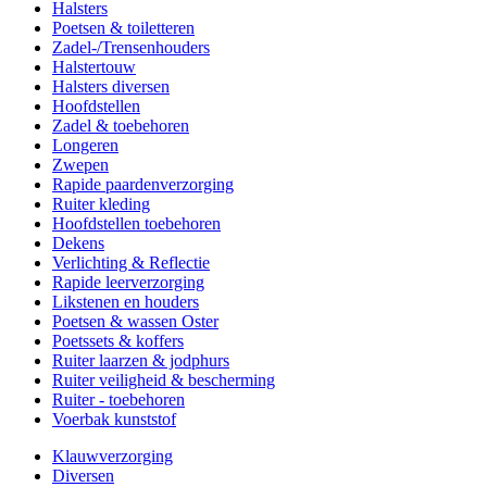
Halsters
Poetsen & toiletteren
Zadel-/Trensenhouders
Halstertouw
Halsters diversen
Hoofdstellen
Zadel & toebehoren
Longeren
Zwepen
Rapide paardenverzorging
Ruiter kleding
Hoofdstellen toebehoren
Dekens
Verlichting & Reflectie
Rapide leerverzorging
Likstenen en houders
Poetsen & wassen Oster
Poetssets & koffers
Ruiter laarzen & jodphurs
Ruiter veiligheid & bescherming
Ruiter - toebehoren
Voerbak kunststof
Klauwverzorging
Diversen