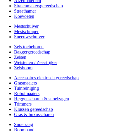
Afzetmateriaal
Stratenmakersgereedschap
Straathamer
Koevoeten
Mestschuiver
Mestschraper
Sneeuwschuiver
Zeis toebehoren
Baggergereedschap
Zeisen
Wetstenen / Zeisstrijker
Zeisboom
Accessoires elektrisch gereedschap
Grasmaaiers
Tuinreiniging
Robotmaaiers
Heggenscharen & snoeizagen
Trimmers
Klussen gereedschap
Gras & buxusscharen
Snoeizaag
Boomband