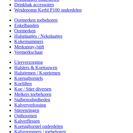
Drinkbak accessoires
Weidepomp Kerbl P100 onderdelen
Oormerken toebehoren
Enkelbanden
Oormerken
Halsplaatjes / Nekplaatjes
Kokernummers
Merkspray-/stift
Veemerkschaar
Uierverzorging
Halsters & Koetouwen
Halsriemen / Kopriemen
Koerugborstels
Koeliften
Koe / Stier diversen
Melkers toebehoren
Stalbenodigdheden
Kalververlossing
Stierenringen
Onthoornen
Kalverflessen
Koerugborstel onderdelen
Kalveremmers / toebehoren