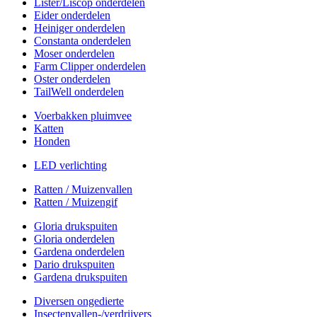
Lister/Liscop onderdelen
Eider onderdelen
Heiniger onderdelen
Constanta onderdelen
Moser onderdelen
Farm Clipper onderdelen
Oster onderdelen
TailWell onderdelen
Voerbakken pluimvee
Katten
Honden
LED verlichting
Ratten / Muizenvallen
Ratten / Muizengif
Gloria drukspuiten
Gloria onderdelen
Gardena onderdelen
Dario drukspuiten
Gardena drukspuiten
Diversen ongedierte
Insectenvallen-/verdrijvers