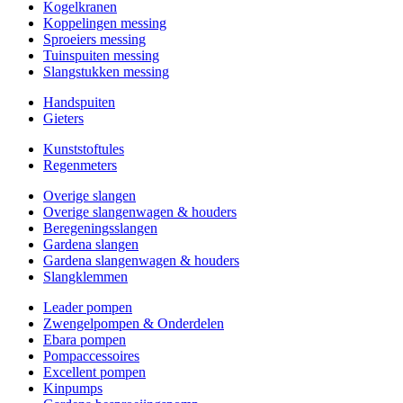
Kogelkranen
Koppelingen messing
Sproeiers messing
Tuinspuiten messing
Slangstukken messing
Handspuiten
Gieters
Kunststoftules
Regenmeters
Overige slangen
Overige slangenwagen & houders
Beregeningsslangen
Gardena slangen
Gardena slangenwagen & houders
Slangklemmen
Leader pompen
Zwengelpompen & Onderdelen
Ebara pompen
Pompaccessoires
Excellent pompen
Kinpumps