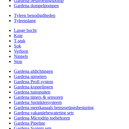
Gardena besproeiingspomp
Gardena dompelpompen
Tyleen benodigdheden
Tyleenslang
Lange bocht
Knie
T-stuk
Sok
Verloop
Nippels
Stop
Gardena afdichtingen
Gardena sproeiers
Gardena Profi system
Gardena koppelingen
Gardena tuinspuiten
Gardena timers & sensoren
Gardena Sprinklersysteem
Gardena meerkanaals bepsroeiingsbesturing
Gardena vakantiebewatering sets
Gardena Microdrip toebehoren
Gardena Pipeline
Gardena System sets