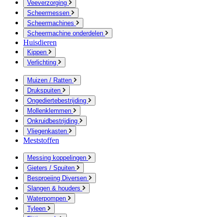
Veeverzorging
Scheermessen
Scheermachines
Scheermachine onderdelen
Huisdieren
Kippen
Verlichting
Muizen / Ratten
Drukspuiten
Ongediertebestrijding
Mollenklemmen
Onkruidbestrijding
Vliegenkasten
Meststoffen
Messing koppelingen
Gieters / Spuiten
Besproeiing Diversen
Slangen & houders
Waterpompen
Tyleen