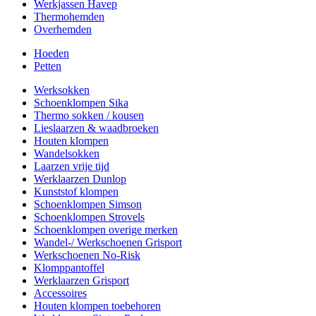
Werkjassen Havep
Thermohemden
Overhemden
Hoeden
Petten
Werksokken
Schoenklompen Sika
Thermo sokken / kousen
Lieslaarzen & waadbroeken
Houten klompen
Wandelsokken
Laarzen vrije tijd
Werklaarzen Dunlop
Kunststof klompen
Schoenklompen Simson
Schoenklompen Strovels
Schoenklompen overige merken
Wandel-/ Werkschoenen Grisport
Werkschoenen No-Risk
Klomppantoffel
Werklaarzen Grisport
Accessoires
Houten klompen toebehoren