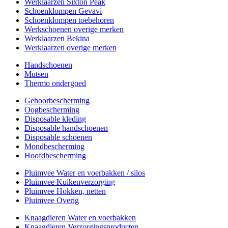
Werklaarzen Sixton Peak
Schoenklompen Gevavi
Schoenklompen toebehoren
Werkschoenen overige merken
Werklaarzen Bekina
Werklaarzen overige merken
Handschoenen
Mutsen
Thermo ondergoed
Gehoorbescherming
Oogbescherming
Disposable kleding
Disposable handschoenen
Disposable schoenen
Mondbescherming
Hoofdbescherming
Pluimvee Water en voerbakken / silos
Pluimvee Kuikenverzorging
Pluimvee Hokken, netten
Pluimvee Overig
Knaagdieren Water en voerbakken
Knaagdieren Verzorgingsproducten