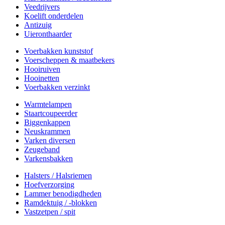
Veedrijvers
Koelift onderdelen
Antizuig
Uieronthaarder
Voerbakken kunststof
Voerscheppen & maatbekers
Hooiruiven
Hooinetten
Voerbakken verzinkt
Warmtelampen
Staartcoupeerder
Biggenkappen
Neuskrammen
Varken diversen
Zeugeband
Varkensbakken
Halsters / Halsriemen
Hoefverzorging
Lammer benodigdheden
Ramdektuig / -blokken
Vastzetpen / spit