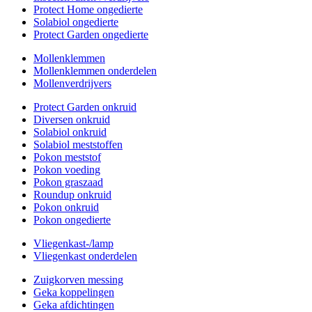
Protect Home ongedierte
Solabiol ongedierte
Protect Garden ongedierte
Mollenklemmen
Mollenklemmen onderdelen
Mollenverdrijvers
Protect Garden onkruid
Diversen onkruid
Solabiol onkruid
Solabiol meststoffen
Pokon meststof
Pokon voeding
Pokon graszaad
Roundup onkruid
Pokon onkruid
Pokon ongedierte
Vliegenkast-/lamp
Vliegenkast onderdelen
Zuigkorven messing
Geka koppelingen
Geka afdichtingen