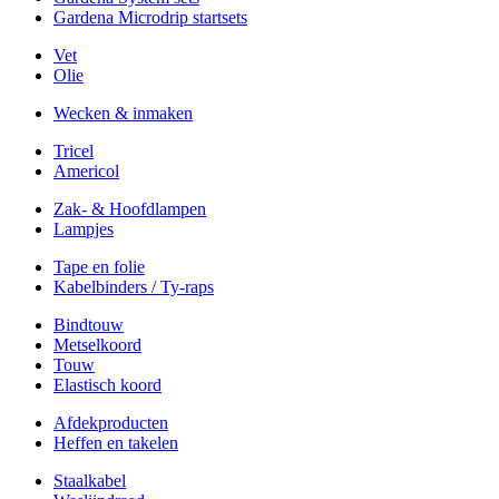
Gardena Microdrip startsets
Vet
Olie
Wecken & inmaken
Tricel
Americol
Zak- & Hoofdlampen
Lampjes
Tape en folie
Kabelbinders / Ty-raps
Bindtouw
Metselkoord
Touw
Elastisch koord
Afdekproducten
Heffen en takelen
Staalkabel