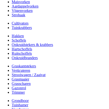
Maisvorken
Aardappelvorken
Vijgenvorken
Strohaak
Cultivators
Tuinkrabbers
Hakken
Schoffels
Onkruidstekers & krabbers
Hartschoffels
Ruitschoffels
Onkruidbranders
Graskantstekers
Verticuteren
Strooiwagen / Zaaivat
Grasmaaier
Grasscharen
Gazonrol
Trimmer
Grondboor
Tuinhamer