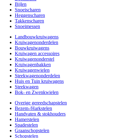
Bijlen
Snoeischaren
Heggenscharen
Takkenscharen
Snoeimessen
Landbouwkruiwagens
Kruiwagenonderdelen
Bouwkruiwagens
Kruiwagen accessoires
Kruiwagenonderstel
Kruiwagenbakken
Kruiwagenwielen
Steekwagenonderdelen
Huis en Tuin kruiwagens
Steekwagen
Bok- en Zwenkwielen
Overige gereedschapstelen
Bezem-/Harkstelen
Handvaten & stokhouders
Hamerstelen
Spadestelen
Graanschopstelen
Schopstelen