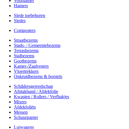
Voorhamer
Hamers
Slede toebehoren
Sledes
Composters
Straatbezems
Stads- / Gemeentebezems
Terrasbezems
Stalbezems
Gootbezems
Kamer-/Zaalvegers
Vloertrekkers
Onkruidbezems & borstels
Schildersgereedschap
Afplakband / Afdekfolie
Kwasten / Rollers / Verfbakjes
Mixers
Afdekfoliën
Messen
Schuurpapier
Luiwagens