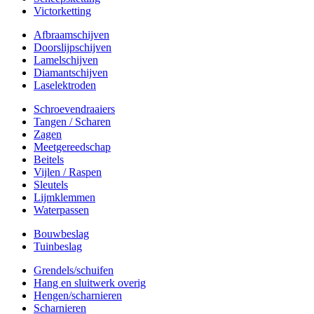
Victorketting
Afbraamschijven
Doorslijpschijven
Lamelschijven
Diamantschijven
Laselektroden
Schroevendraaiers
Tangen / Scharen
Zagen
Meetgereedschap
Beitels
Vijlen / Raspen
Sleutels
Lijmklemmen
Waterpassen
Bouwbeslag
Tuinbeslag
Grendels/schuifen
Hang en sluitwerk overig
Hengen/scharnieren
Scharnieren