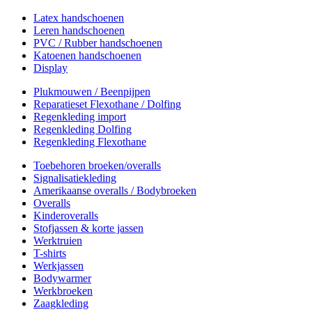
Latex handschoenen
Leren handschoenen
PVC / Rubber handschoenen
Katoenen handschoenen
Display
Plukmouwen / Beenpijpen
Reparatieset Flexothane / Dolfing
Regenkleding import
Regenkleding Dolfing
Regenkleding Flexothane
Toebehoren broeken/overalls
Signalisatiekleding
Amerikaanse overalls / Bodybroeken
Overalls
Kinderoveralls
Stofjassen & korte jassen
Werktruien
T-shirts
Werkjassen
Bodywarmer
Werkbroeken
Zaagkleding