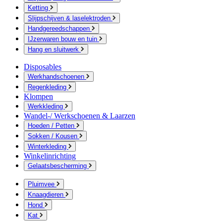
Ketting
Slijpschijven & laselektroden
Handgereedschappen
IJzerwaren bouw en tuin
Hang en sluitwerk
Disposables
Werkhandschoenen
Regenkleding
Klompen
Werkkleding
Wandel-/ Werkschoenen & Laarzen
Hoeden / Petten
Sokken / Kousen
Winterkleding
Winkelinrichting
Gelaatsbescherming
Pluimvee
Knaagdieren
Hond
Kat