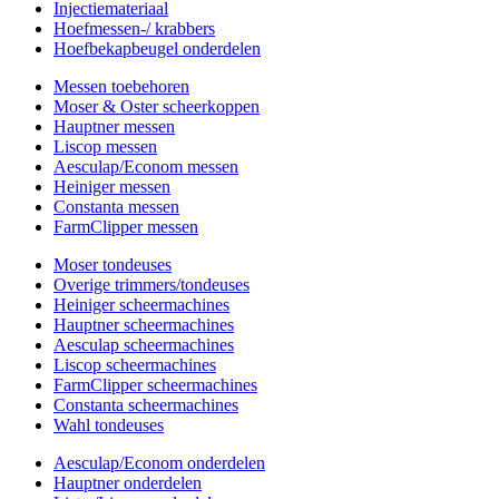
Injectiemateriaal
Hoefmessen-/ krabbers
Hoefbekapbeugel onderdelen
Messen toebehoren
Moser & Oster scheerkoppen
Hauptner messen
Liscop messen
Aesculap/Econom messen
Heiniger messen
Constanta messen
FarmClipper messen
Moser tondeuses
Overige trimmers/tondeuses
Heiniger scheermachines
Hauptner scheermachines
Aesculap scheermachines
Liscop scheermachines
FarmClipper scheermachines
Constanta scheermachines
Wahl tondeuses
Aesculap/Econom onderdelen
Hauptner onderdelen