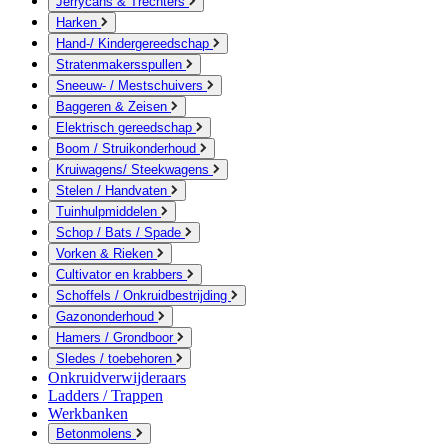
Jerrycans & Trechters
Harken
Hand-/ Kindergereedschap
Stratenmakersspullen
Sneeuw- / Mestschuivers
Baggeren & Zeisen
Elektrisch gereedschap
Boom / Struikonderhoud
Kruiwagens/ Steekwagens
Stelen / Handvaten
Tuinhulpmiddelen
Schop / Bats / Spade
Vorken & Rieken
Cultivator en krabbers
Schoffels / Onkruidbestrijding
Gazononderhoud
Hamers / Grondboor
Sledes / toebehoren
Onkruidverwijderaars
Ladders / Trappen
Werkbanken
Betonmolens