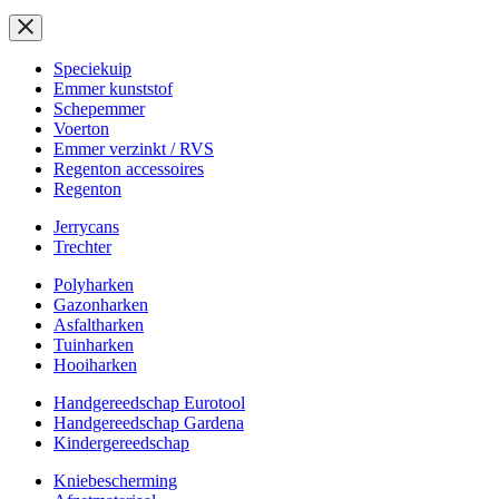
Speciekuip
Emmer kunststof
Schepemmer
Voerton
Emmer verzinkt / RVS
Regenton accessoires
Regenton
Jerrycans
Trechter
Polyharken
Gazonharken
Asfaltharken
Tuinharken
Hooiharken
Handgereedschap Eurotool
Handgereedschap Gardena
Kindergereedschap
Kniebescherming