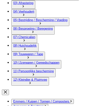
03) Afrastering
04) Veehouderij
05) Bestrijding / Bescherming / Voeding
06) Besproeiing / Beregening
07) Chemicalien
08) Huishoudelijk
09) Touwwaren / Tape
10) IJzerwaren / Gereedschappen
11) Persoonlijke bescherming
12) Kleindier & Pluimvee
Emmers / Kuipen / Tonnen / Composters