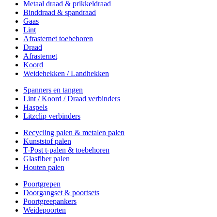
Metaal draad & prikkeldraad
Binddraad & spandraad
Gaas
Lint
Afrasternet toebehoren
Draad
Afrasternet
Koord
Weidehekken / Landhekken
Spanners en tangen
Lint / Koord / Draad verbinders
Haspels
Litzclip verbinders
Recycling palen & metalen palen
Kunststof palen
T-Post t-palen & toebehoren
Glasfiber palen
Houten palen
Poortgrepen
Doorgangset & poortsets
Poortgreepankers
Weidepoorten