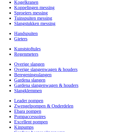
Kogelkranen
Koppelingen messing
Sproeiers messing
Tuinspuiten messing
Slangstukken messing
Handspuiten
Gieters
Kunststoftules
Regenmeters
Overige slangen
Overige slangenwagen & houders
Beregeningsslangen
Gardena slangen
Gardena slangenwagen & houders
Slangklemmen
Leader pompen
Zwengelpompen & Onderdelen
Ebara pompen
Pompaccessoires
Excellent pompen
Kinpumps