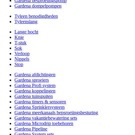
Gardena besproeiingspomp
Gardena dompelpompen
Tyleen benodigdheden
Tyleenslang
Lange bocht
Knie
T-stuk
Sok
Verloop
Nippels
Stop
Gardena afdichtingen
Gardena sproeiers
Gardena Profi system
Gardena koppelingen
Gardena tuinspuiten
Gardena timers & sensoren
Gardena Sprinklersysteem
Gardena meerkanaals bepsroeiingsbesturing
Gardena vakantiebewatering sets
Gardena Microdrip toebehoren
Gardena Pipeline
Gardena System sets