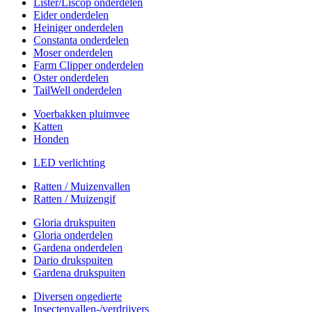
Lister/Liscop onderdelen
Eider onderdelen
Heiniger onderdelen
Constanta onderdelen
Moser onderdelen
Farm Clipper onderdelen
Oster onderdelen
TailWell onderdelen
Voerbakken pluimvee
Katten
Honden
LED verlichting
Ratten / Muizenvallen
Ratten / Muizengif
Gloria drukspuiten
Gloria onderdelen
Gardena onderdelen
Dario drukspuiten
Gardena drukspuiten
Diversen ongedierte
Insectenvallen-/verdrijvers