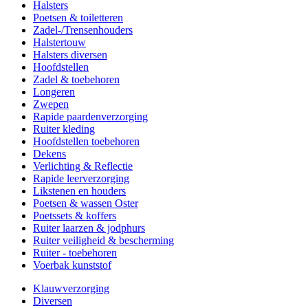
Halsters
Poetsen & toiletteren
Zadel-/Trensenhouders
Halstertouw
Halsters diversen
Hoofdstellen
Zadel & toebehoren
Longeren
Zwepen
Rapide paardenverzorging
Ruiter kleding
Hoofdstellen toebehoren
Dekens
Verlichting & Reflectie
Rapide leerverzorging
Likstenen en houders
Poetsen & wassen Oster
Poetssets & koffers
Ruiter laarzen & jodphurs
Ruiter veiligheid & bescherming
Ruiter - toebehoren
Voerbak kunststof
Klauwverzorging
Diversen