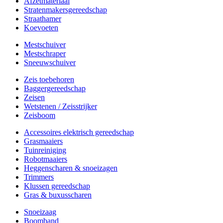
Afzetmateriaal
Stratenmakersgereedschap
Straathamer
Koevoeten
Mestschuiver
Mestschraper
Sneeuwschuiver
Zeis toebehoren
Baggergereedschap
Zeisen
Wetstenen / Zeisstrijker
Zeisboom
Accessoires elektrisch gereedschap
Grasmaaiers
Tuinreiniging
Robotmaaiers
Heggenscharen & snoeizagen
Trimmers
Klussen gereedschap
Gras & buxusscharen
Snoeizaag
Boomband