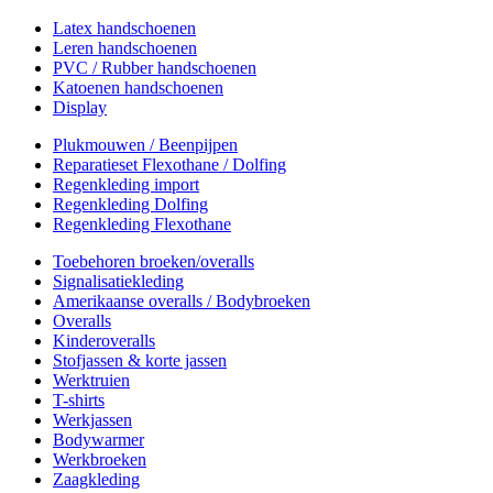
Latex handschoenen
Leren handschoenen
PVC / Rubber handschoenen
Katoenen handschoenen
Display
Plukmouwen / Beenpijpen
Reparatieset Flexothane / Dolfing
Regenkleding import
Regenkleding Dolfing
Regenkleding Flexothane
Toebehoren broeken/overalls
Signalisatiekleding
Amerikaanse overalls / Bodybroeken
Overalls
Kinderoveralls
Stofjassen & korte jassen
Werktruien
T-shirts
Werkjassen
Bodywarmer
Werkbroeken
Zaagkleding