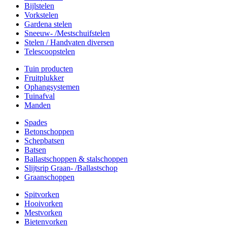
Bijlstelen
Vorkstelen
Gardena stelen
Sneeuw- /Mestschuifstelen
Stelen / Handvaten diversen
Telescoopstelen
Tuin producten
Fruitplukker
Ophangsystemen
Tuinafval
Manden
Spades
Betonschoppen
Schepbatsen
Batsen
Ballastschoppen & stalschoppen
Slijtsrip Graan- /Ballastschop
Graanschoppen
Spitvorken
Hooivorken
Mestvorken
Bietenvorken