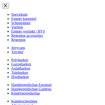
Speciekuip
Emmer kunststof
Schepemmer
Voerton
Emmer verzinkt / RVS
Regenton accessoires
Regenton
Jerrycans
Trechter
Polyharken
Gazonharken
Asfaltharken
Tuinharken
Hooiharken
Handgereedschap Eurotool
Handgereedschap Gardena
Kindergereedschap
Kniebescherming