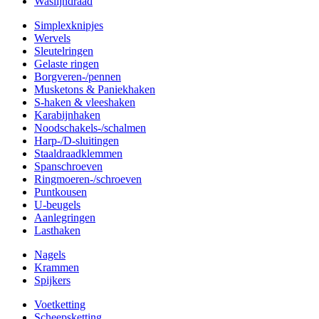
Waslijndraad
Simplexknipjes
Wervels
Sleutelringen
Gelaste ringen
Borgveren-/pennen
Musketons & Paniekhaken
S-haken & vleeshaken
Karabijnhaken
Noodschakels-/schalmen
Harp-/D-sluitingen
Staaldraadklemmen
Spanschroeven
Ringmoeren-/schroeven
Puntkousen
U-beugels
Aanlegringen
Lasthaken
Nagels
Krammen
Spijkers
Voetketting
Scheepsketting