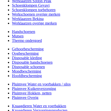
Werklaarzen Sixton Peak
Schoenklompen Gevavi
Schoenklompen toebehoren
Werkschoenen overige merken
Werklaarzen Bekina
Werklaarzen overige merken
Handschoenen
Mutsen
Thermo ondergoed
Gehoorbescherming
Oogbescherming
Disposable kleding
Disposable handschoenen
Disposable schoenen
Mondbescherming
Hoofdbescherming
Pluimvee Water en voerbakken / silos
Pluimvee Kuikenverzorging
Pluimvee Hokken, netten
Pluimvee Overig
Knaagdieren Water en voerbakken
Knaagdieren Verzorgingsproducten