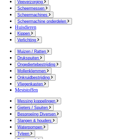
Veeverzorging
Scheermessen
Scheermachines
Scheermachine onderdelen
Huisdieren
Kippen
Verlichting
Muizen / Ratten
Drukspuiten
Ongediertebestrijding
Mollenklemmen
Onkruidbestrijding
Vliegenkasten
Meststoffen
Messing koppelingen
Gieters / Spuiten
Besproeiing Diversen
Slangen & houders
Waterpompen
Tyleen