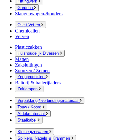
Fittingwerk
Gardena
Slangenwagen-/houders
Olie / Vetten
Chemicalien
Verven
Plasticzakken
Huishoudelijk Diversen
Matten
Zaksluitingen
Sponzen / Zemen
Zeepprodukten
Batterij & batterijladers
Zaklampen
Verpakking-/ verbindingsmateriaal
Touw / Koord
Afdekmateriaal
Staalkabel
Kleine ijzerwaren
Spijkers, Nagels & Krammen