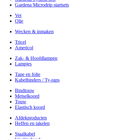
Gardena Microdrip startsets
Vet
Olie
Wecken & inmaken
Tricel
Americol
Zak- & Hoofdlampen
Lampjes
Tape en folie
Kabelbinders / Ty-raps
Bindtouw
Metselkoord
Touw
Elastisch koord
Afdekproducten
Heffen en takelen
Staalkabel