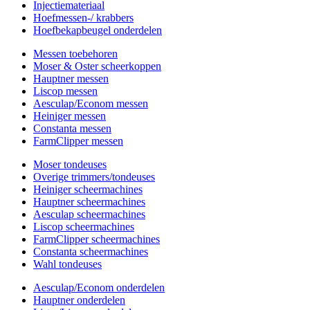
Injectiemateriaal
Hoefmessen-/ krabbers
Hoefbekapbeugel onderdelen
Messen toebehoren
Moser & Oster scheerkoppen
Hauptner messen
Liscop messen
Aesculap/Econom messen
Heiniger messen
Constanta messen
FarmClipper messen
Moser tondeuses
Overige trimmers/tondeuses
Heiniger scheermachines
Hauptner scheermachines
Aesculap scheermachines
Liscop scheermachines
FarmClipper scheermachines
Constanta scheermachines
Wahl tondeuses
Aesculap/Econom onderdelen
Hauptner onderdelen