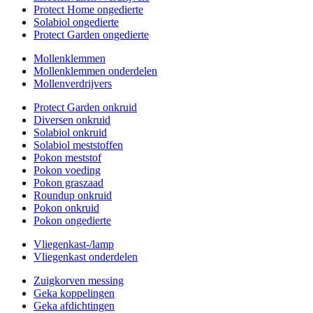
Protect Home ongedierte
Solabiol ongedierte
Protect Garden ongedierte
Mollenklemmen
Mollenklemmen onderdelen
Mollenverdrijvers
Protect Garden onkruid
Diversen onkruid
Solabiol onkruid
Solabiol meststoffen
Pokon meststof
Pokon voeding
Pokon graszaad
Roundup onkruid
Pokon onkruid
Pokon ongedierte
Vliegenkast-/lamp
Vliegenkast onderdelen
Zuigkorven messing
Geka koppelingen
Geka afdichtingen