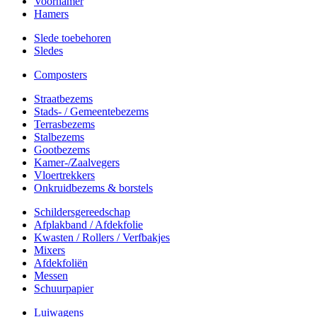
Voorhamer
Hamers
Slede toebehoren
Sledes
Composters
Straatbezems
Stads- / Gemeentebezems
Terrasbezems
Stalbezems
Gootbezems
Kamer-/Zaalvegers
Vloertrekkers
Onkruidbezems & borstels
Schildersgereedschap
Afplakband / Afdekfolie
Kwasten / Rollers / Verfbakjes
Mixers
Afdekfoliën
Messen
Schuurpapier
Luiwagens