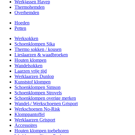
Werkjassen Havep
Thermohemden
Overhemden
Hoeden
Petten
Werksokken
Schoenklompen Sika
Thermo sokken / kousen
Lieslaarzen & waadbroeken
Houten klompen
Wandelsokken
Laarzen vrije tijd
Werklaarzen Dunlop
Kunststof klompen
Schoenklompen Simson
Schoenklompen Strovels
Schoenklompen overige merken
Wandel-/ Werkschoenen Grisport
Werkschoenen No-Risk
Klomppantoffel
Werklaarzen Grisport
Accessoires
Houten klompen toebehoren