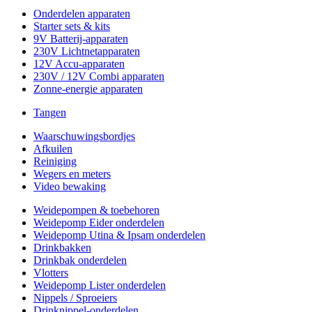
Onderdelen apparaten
Starter sets & kits
9V Batterij-apparaten
230V Lichtnetapparaten
12V Accu-apparaten
230V / 12V Combi apparaten
Zonne-energie apparaten
Tangen
Waarschuwingsbordjes
Afkuilen
Reiniging
Wegers en meters
Video bewaking
Weidepompen & toebehoren
Weidepomp Eider onderdelen
Weidepomp Utina & Ipsam onderdelen
Drinkbakken
Drinkbak onderdelen
Vlotters
Weidepomp Lister onderdelen
Nippels / Sproeiers
Drinknippel-onderdelen