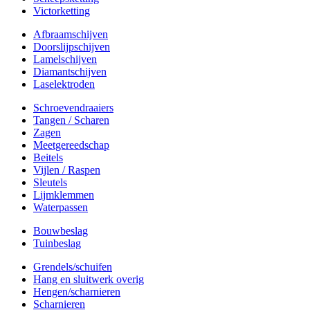
Victorketting
Afbraamschijven
Doorslijpschijven
Lamelschijven
Diamantschijven
Laselektroden
Schroevendraaiers
Tangen / Scharen
Zagen
Meetgereedschap
Beitels
Vijlen / Raspen
Sleutels
Lijmklemmen
Waterpassen
Bouwbeslag
Tuinbeslag
Grendels/schuifen
Hang en sluitwerk overig
Hengen/scharnieren
Scharnieren