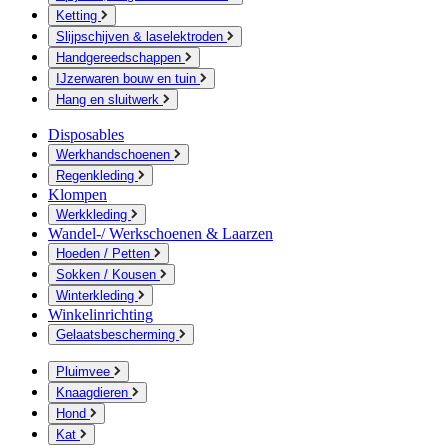
Ketting
Slijpschijven & laselektroden
Handgereedschappen
IJzerwaren bouw en tuin
Hang en sluitwerk
Disposables
Werkhandschoenen
Regenkleding
Klompen
Werkkleding
Wandel-/ Werkschoenen & Laarzen
Hoeden / Petten
Sokken / Kousen
Winterkleding
Winkelinrichting
Gelaatsbescherming
Pluimvee
Knaagdieren
Hond
Kat