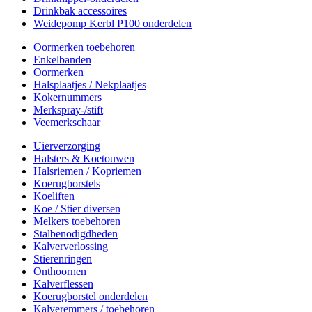
Drinkbak accessoires
Weidepomp Kerbl P100 onderdelen
Oormerken toebehoren
Enkelbanden
Oormerken
Halsplaatjes / Nekplaatjes
Kokernummers
Merkspray-/stift
Veemerkschaar
Uierverzorging
Halsters & Koetouwen
Halsriemen / Kopriemen
Koerugborstels
Koeliften
Koe / Stier diversen
Melkers toebehoren
Stalbenodigdheden
Kalververlossing
Stierenringen
Onthoornen
Kalverflessen
Koerugborstel onderdelen
Kalveremmers / toebehoren