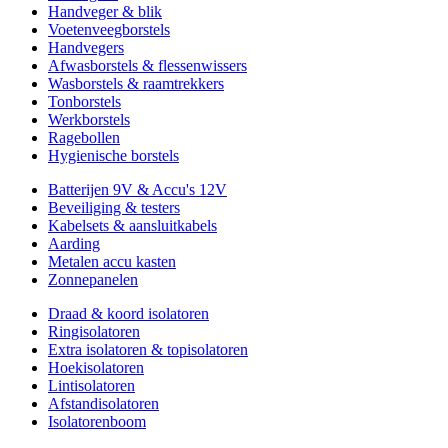
Handveger & blik
Voetenveegborstels
Handvegers
Afwasborstels & flessenwissers
Wasborstels & raamtrekkers
Tonborstels
Werkborstels
Ragebollen
Hygienische borstels
Batterijen 9V & Accu's 12V
Beveiliging & testers
Kabelsets & aansluitkabels
Aarding
Metalen accu kasten
Zonnepanelen
Draad & koord isolatoren
Ringisolatoren
Extra isolatoren & topisolatoren
Hoekisolatoren
Lintisolatoren
Afstandisolatoren
Isolatorenboom