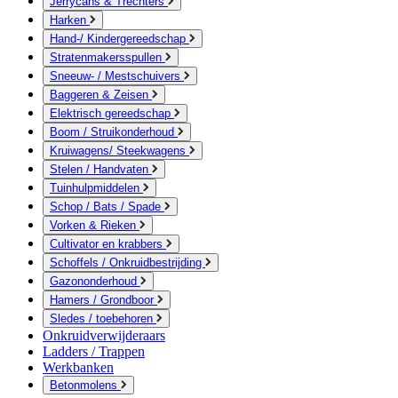
Jerrycans & Trechters
Harken
Hand-/ Kindergereedschap
Stratenmakersspullen
Sneeuw- / Mestschuivers
Baggeren & Zeisen
Elektrisch gereedschap
Boom / Struikonderhoud
Kruiwagens/ Steekwagens
Stelen / Handvaten
Tuinhulpmiddelen
Schop / Bats / Spade
Vorken & Rieken
Cultivator en krabbers
Schoffels / Onkruidbestrijding
Gazononderhoud
Hamers / Grondboor
Sledes / toebehoren
Onkruidverwijderaars
Ladders / Trappen
Werkbanken
Betonmolens