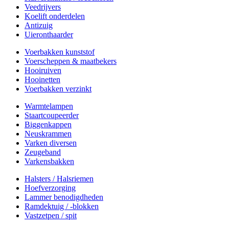
Veedrijvers
Koelift onderdelen
Antizuig
Uieronthaarder
Voerbakken kunststof
Voerscheppen & maatbekers
Hooiruiven
Hooinetten
Voerbakken verzinkt
Warmtelampen
Staartcoupeerder
Biggenkappen
Neuskrammen
Varken diversen
Zeugeband
Varkensbakken
Halsters / Halsriemen
Hoefverzorging
Lammer benodigdheden
Ramdektuig / -blokken
Vastzetpen / spit