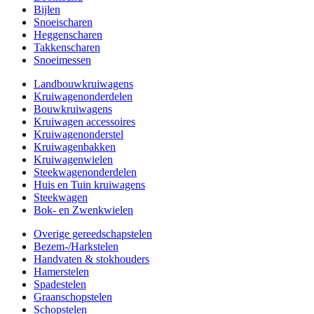
Bijlen
Snoeischaren
Heggenscharen
Takkenscharen
Snoeimessen
Landbouwkruiwagens
Kruiwagenonderdelen
Bouwkruiwagens
Kruiwagen accessoires
Kruiwagenonderstel
Kruiwagenbakken
Kruiwagenwielen
Steekwagenonderdelen
Huis en Tuin kruiwagens
Steekwagen
Bok- en Zwenkwielen
Overige gereedschapstelen
Bezem-/Harkstelen
Handvaten & stokhouders
Hamerstelen
Spadestelen
Graanschopstelen
Schopstelen