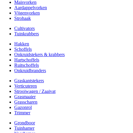
Maisvorken
Aardappelvorken
Vijgenvorken
Strohaak
Cultivators
Tuinkrabbers
Hakken
Schoffels
Onkruidstekers & krabbers
Hartschoffels
Ruitschoffels
Onkruidbranders
Graskantstekers
Verticuteren
Strooiwagen / Zaaivat
Grasmaaier
Grasscharen
Gazonrol
Trimmer
Grondboor
Tuinhamer