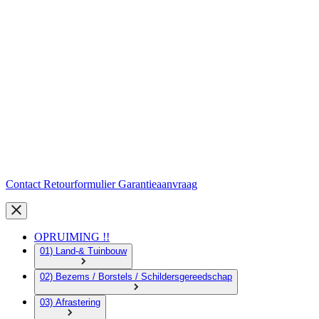
Contact
Retourformulier
Garantieaanvraag
OPRUIMING !!
01) Land-& Tuinbouw
02) Bezems / Borstels / Schildersgereedschap
03) Afrastering