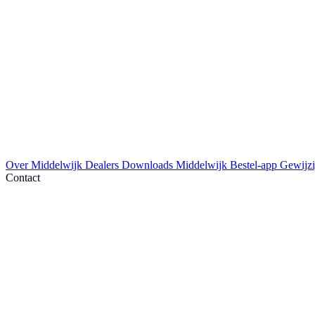
Over Middelwijk
Dealers
Downloads
Middelwijk Bestel-app
Gewijzi
Contact