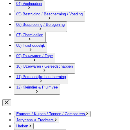
04) Veehouderij
05) Bestrijding / Bescherming / Voeding
06) Besproeiing / Beregening
07) Chemicalien
08) Huishoudelijk
09) Touwwaren / Tape
10) IJzerwaren / Gereedschappen
11) Persoonlijke bescherming
12) Kleindier & Pluimvee
Emmers / Kuipen / Tonnen / Composters
Jerrycans & Trechters
Harken