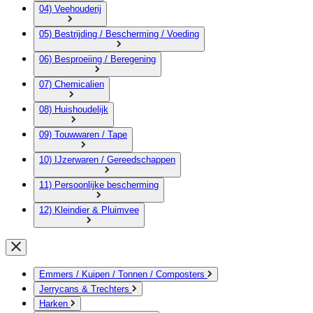
04) Veehouderij
05) Bestrijding / Bescherming / Voeding
06) Besproeiing / Beregening
07) Chemicalien
08) Huishoudelijk
09) Touwwaren / Tape
10) IJzerwaren / Gereedschappen
11) Persoonlijke bescherming
12) Kleindier & Pluimvee
Emmers / Kuipen / Tonnen / Composters
Jerrycans & Trechters
Harken