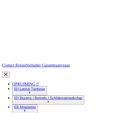
Contact
Retourformulier
Garantieaanvraag
OPRUIMING !!
01) Land-& Tuinbouw
02) Bezems / Borstels / Schildersgereedschap
03) Afrastering