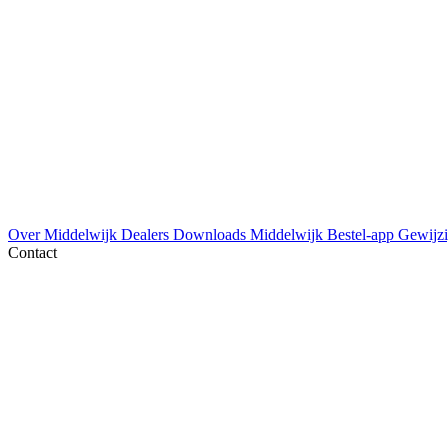
Over Middelwijk
Dealers
Downloads
Middelwijk Bestel-app
Gewijzi
Contact