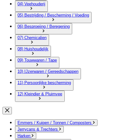
04) Veehouderij
05) Bestrijding / Bescherming / Voeding
06) Besproeiing / Beregening
07) Chemicalien
08) Huishoudelijk
09) Touwwaren / Tape
10) IJzerwaren / Gereedschappen
11) Persoonlijke bescherming
12) Kleindier & Pluimvee
Emmers / Kuipen / Tonnen / Composters
Jerrycans & Trechters
Harken