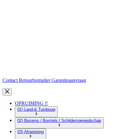
Contact
Retourformulier
Garantieaanvraag
OPRUIMING !!
01) Land-& Tuinbouw
02) Bezems / Borstels / Schildersgereedschap
03) Afrastering