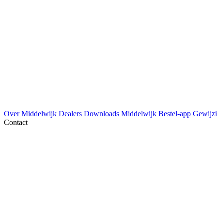
Over Middelwijk
Dealers
Downloads
Middelwijk Bestel-app
Gewijzi
Contact