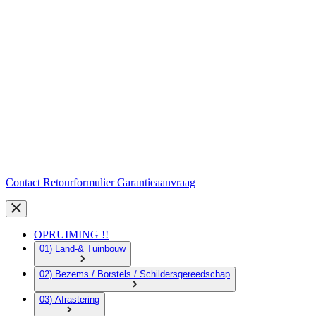
Contact
Retourformulier
Garantieaanvraag
OPRUIMING !!
01) Land-& Tuinbouw
02) Bezems / Borstels / Schildersgereedschap
03) Afrastering