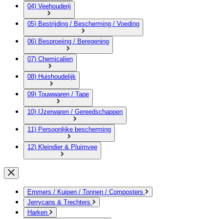
04) Veehouderij
05) Bestrijding / Bescherming / Voeding
06) Besproeiing / Beregening
07) Chemicalien
08) Huishoudelijk
09) Touwwaren / Tape
10) IJzerwaren / Gereedschappen
11) Persoonlijke bescherming
12) Kleindier & Pluimvee
Emmers / Kuipen / Tonnen / Composters
Jerrycans & Trechters
Harken