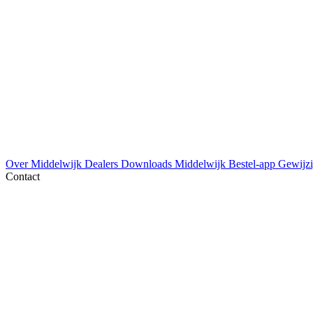
Over Middelwijk
Dealers
Downloads
Middelwijk Bestel-app
Gewijzi
Contact