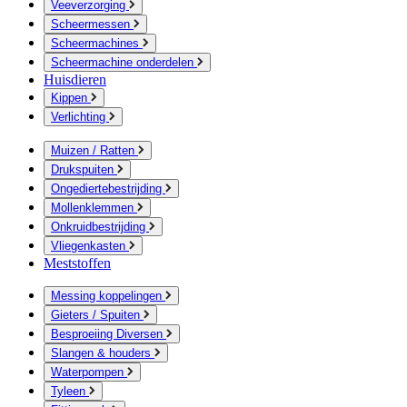
Veeverzorging
Scheermessen
Scheermachines
Scheermachine onderdelen
Huisdieren
Kippen
Verlichting
Muizen / Ratten
Drukspuiten
Ongediertebestrijding
Mollenklemmen
Onkruidbestrijding
Vliegenkasten
Meststoffen
Messing koppelingen
Gieters / Spuiten
Besproeiing Diversen
Slangen & houders
Waterpompen
Tyleen