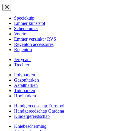
Speciekuip
Emmer kunststof
Schepemmer
Voerton
Emmer verzinkt / RVS
Regenton accessoires
Regenton
Jerrycans
Trechter
Polyharken
Gazonharken
Asfaltharken
Tuinharken
Hooiharken
Handgereedschap Eurotool
Handgereedschap Gardena
Kindergereedschap
Kniebescherming