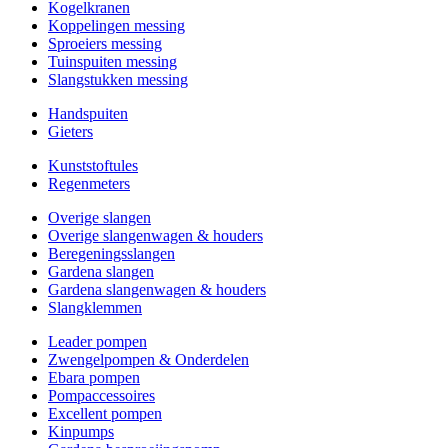
Kogelkranen
Koppelingen messing
Sproeiers messing
Tuinspuiten messing
Slangstukken messing
Handspuiten
Gieters
Kunststoftules
Regenmeters
Overige slangen
Overige slangenwagen & houders
Beregeningsslangen
Gardena slangen
Gardena slangenwagen & houders
Slangklemmen
Leader pompen
Zwengelpompen & Onderdelen
Ebara pompen
Pompaccessoires
Excellent pompen
Kinpumps