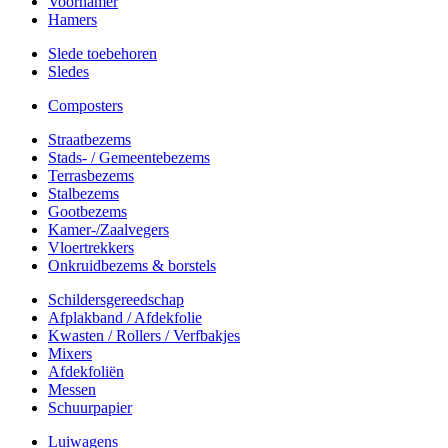
Voorhamer
Hamers
Slede toebehoren
Sledes
Composters
Straatbezems
Stads- / Gemeentebezems
Terrasbezems
Stalbezems
Gootbezems
Kamer-/Zaalvegers
Vloertrekkers
Onkruidbezems & borstels
Schildersgereedschap
Afplakband / Afdekfolie
Kwasten / Rollers / Verfbakjes
Mixers
Afdekfoliën
Messen
Schuurpapier
Luiwagens