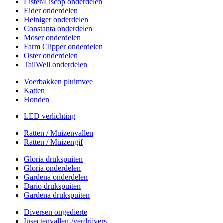
Lister/Liscop onderdelen
Eider onderdelen
Heiniger onderdelen
Constanta onderdelen
Moser onderdelen
Farm Clipper onderdelen
Oster onderdelen
TailWell onderdelen
Voerbakken pluimvee
Katten
Honden
LED verlichting
Ratten / Muizenvallen
Ratten / Muizengif
Gloria drukspuiten
Gloria onderdelen
Gardena onderdelen
Dario drukspuiten
Gardena drukspuiten
Diversen ongedierte
Insectenvallen-/verdrijvers