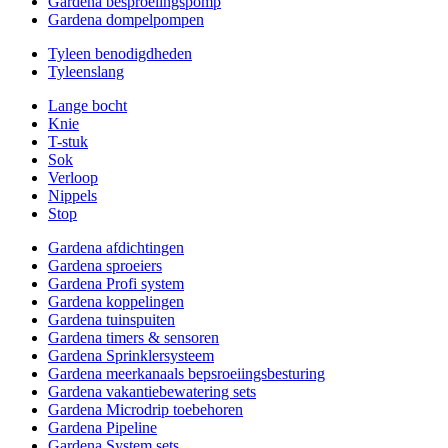
Gardena besproeiingspomp
Gardena dompelpompen
Tyleen benodigdheden
Tyleenslang
Lange bocht
Knie
T-stuk
Sok
Verloop
Nippels
Stop
Gardena afdichtingen
Gardena sproeiers
Gardena Profi system
Gardena koppelingen
Gardena tuinspuiten
Gardena timers & sensoren
Gardena Sprinklersysteem
Gardena meerkanaals bepsroeiingsbesturing
Gardena vakantiebewatering sets
Gardena Microdrip toebehoren
Gardena Pipeline
Gardena System sets