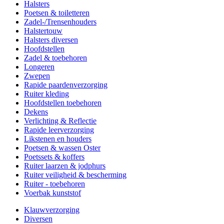
Halsters
Poetsen & toiletteren
Zadel-/Trensenhouders
Halstertouw
Halsters diversen
Hoofdstellen
Zadel & toebehoren
Longeren
Zwepen
Rapide paardenverzorging
Ruiter kleding
Hoofdstellen toebehoren
Dekens
Verlichting & Reflectie
Rapide leerverzorging
Likstenen en houders
Poetsen & wassen Oster
Poetssets & koffers
Ruiter laarzen & jodphurs
Ruiter veiligheid & bescherming
Ruiter - toebehoren
Voerbak kunststof
Klauwverzorging
Diversen