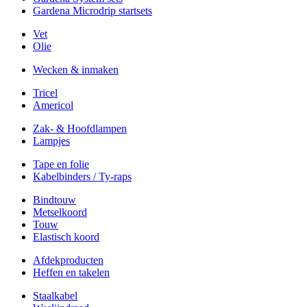
Gardena Microdrip startsets
Vet
Olie
Wecken & inmaken
Tricel
Americol
Zak- & Hoofdlampen
Lampjes
Tape en folie
Kabelbinders / Ty-raps
Bindtouw
Metselkoord
Touw
Elastisch koord
Afdekproducten
Heffen en takelen
Staalkabel