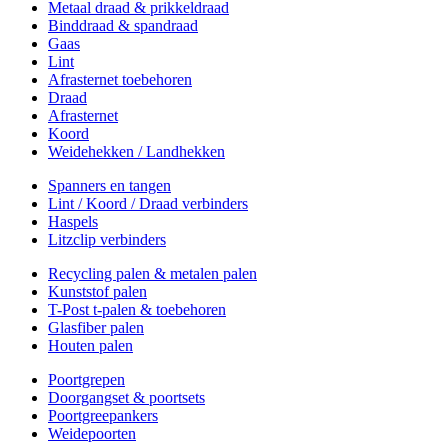
Metaal draad & prikkeldraad
Binddraad & spandraad
Gaas
Lint
Afrasternet toebehoren
Draad
Afrasternet
Koord
Weidehekken / Landhekken
Spanners en tangen
Lint / Koord / Draad verbinders
Haspels
Litzclip verbinders
Recycling palen & metalen palen
Kunststof palen
T-Post t-palen & toebehoren
Glasfiber palen
Houten palen
Poortgrepen
Doorgangset & poortsets
Poortgreepankers
Weidepoorten