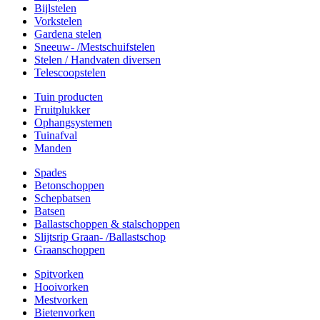
Bijlstelen
Vorkstelen
Gardena stelen
Sneeuw- /Mestschuifstelen
Stelen / Handvaten diversen
Telescoopstelen
Tuin producten
Fruitplukker
Ophangsystemen
Tuinafval
Manden
Spades
Betonschoppen
Schepbatsen
Batsen
Ballastschoppen & stalschoppen
Slijtsrip Graan- /Ballastschop
Graanschoppen
Spitvorken
Hooivorken
Mestvorken
Bietenvorken