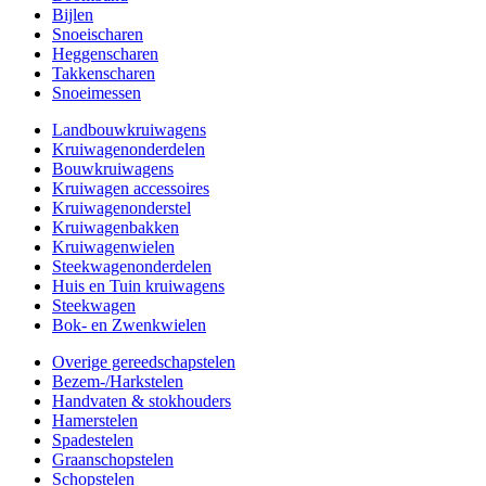
Bijlen
Snoeischaren
Heggenscharen
Takkenscharen
Snoeimessen
Landbouwkruiwagens
Kruiwagenonderdelen
Bouwkruiwagens
Kruiwagen accessoires
Kruiwagenonderstel
Kruiwagenbakken
Kruiwagenwielen
Steekwagenonderdelen
Huis en Tuin kruiwagens
Steekwagen
Bok- en Zwenkwielen
Overige gereedschapstelen
Bezem-/Harkstelen
Handvaten & stokhouders
Hamerstelen
Spadestelen
Graanschopstelen
Schopstelen