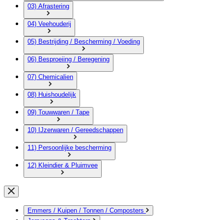
03) Afrastering
04) Veehouderij
05) Bestrijding / Bescherming / Voeding
06) Besproeiing / Beregening
07) Chemicalien
08) Huishoudelijk
09) Touwwaren / Tape
10) IJzerwaren / Gereedschappen
11) Persoonlijke bescherming
12) Kleindier & Pluimvee
Emmers / Kuipen / Tonnen / Composters