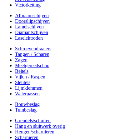
Victorketting
Afbraamschijven
Doorslijpschijven
Lamelschijven
Diamantschijven
Laselektroden
Schroevendraaiers
Tangen / Scharen
Zagen
Meetgereedschap
Beitels
Vijlen / Raspen
Sleutels
Lijmklemmen
Waterpassen
Bouwbeslag
Tuinbeslag
Grendels/schuifen
Hang en sluitwerk overig
Hengen/scharnieren
Scharnieren