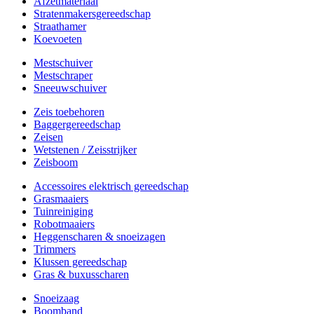
Afzetmateriaal
Stratenmakersgereedschap
Straathamer
Koevoeten
Mestschuiver
Mestschraper
Sneeuwschuiver
Zeis toebehoren
Baggergereedschap
Zeisen
Wetstenen / Zeisstrijker
Zeisboom
Accessoires elektrisch gereedschap
Grasmaaiers
Tuinreiniging
Robotmaaiers
Heggenscharen & snoeizagen
Trimmers
Klussen gereedschap
Gras & buxusscharen
Snoeizaag
Boomband