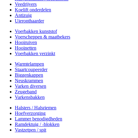
Veedrijvers
Koelift onderdelen
Antizuig
Uieronthaarder
Voerbakken kunststof
Voerscheppen & maatbekers
Hooiruiven
Hooinetten
Voerbakken verzinkt
Warmtelampen
Staartcoupeerder
Biggenkappen
Neuskrammen
Varken diversen
Zeugeband
Varkensbakken
Halsters / Halsriemen
Hoefverzorging
Lammer benodigdheden
Ramdektuig / -blokken
Vastzetpen / spit