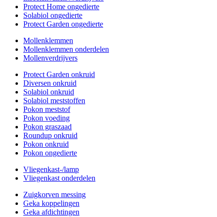
Protect Home ongedierte
Solabiol ongedierte
Protect Garden ongedierte
Mollenklemmen
Mollenklemmen onderdelen
Mollenverdrijvers
Protect Garden onkruid
Diversen onkruid
Solabiol onkruid
Solabiol meststoffen
Pokon meststof
Pokon voeding
Pokon graszaad
Roundup onkruid
Pokon onkruid
Pokon ongedierte
Vliegenkast-/lamp
Vliegenkast onderdelen
Zuigkorven messing
Geka koppelingen
Geka afdichtingen