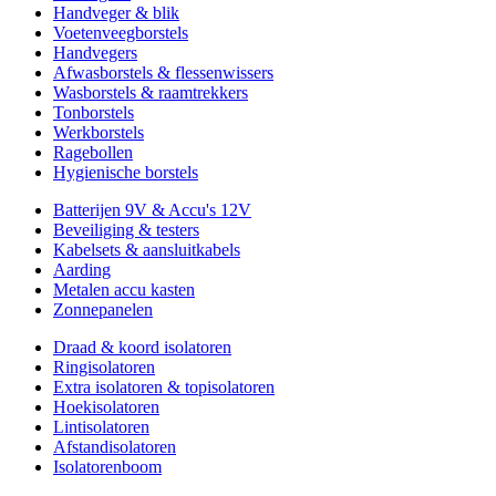
Handveger & blik
Voetenveegborstels
Handvegers
Afwasborstels & flessenwissers
Wasborstels & raamtrekkers
Tonborstels
Werkborstels
Ragebollen
Hygienische borstels
Batterijen 9V & Accu's 12V
Beveiliging & testers
Kabelsets & aansluitkabels
Aarding
Metalen accu kasten
Zonnepanelen
Draad & koord isolatoren
Ringisolatoren
Extra isolatoren & topisolatoren
Hoekisolatoren
Lintisolatoren
Afstandisolatoren
Isolatorenboom