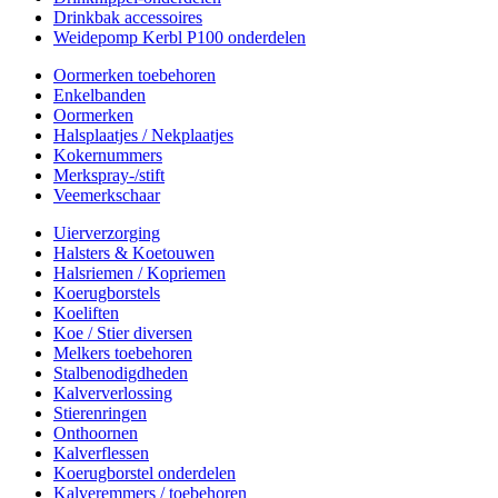
Drinkbak accessoires
Weidepomp Kerbl P100 onderdelen
Oormerken toebehoren
Enkelbanden
Oormerken
Halsplaatjes / Nekplaatjes
Kokernummers
Merkspray-/stift
Veemerkschaar
Uierverzorging
Halsters & Koetouwen
Halsriemen / Kopriemen
Koerugborstels
Koeliften
Koe / Stier diversen
Melkers toebehoren
Stalbenodigdheden
Kalververlossing
Stierenringen
Onthoornen
Kalverflessen
Koerugborstel onderdelen
Kalveremmers / toebehoren