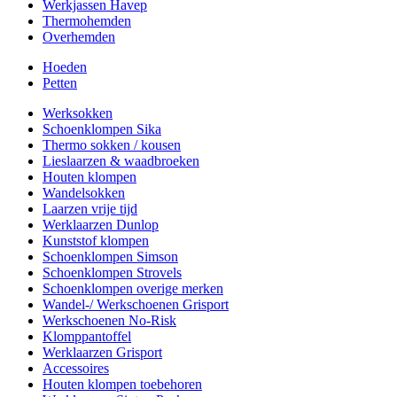
Werkjassen Havep
Thermohemden
Overhemden
Hoeden
Petten
Werksokken
Schoenklompen Sika
Thermo sokken / kousen
Lieslaarzen & waadbroeken
Houten klompen
Wandelsokken
Laarzen vrije tijd
Werklaarzen Dunlop
Kunststof klompen
Schoenklompen Simson
Schoenklompen Strovels
Schoenklompen overige merken
Wandel-/ Werkschoenen Grisport
Werkschoenen No-Risk
Klomppantoffel
Werklaarzen Grisport
Accessoires
Houten klompen toebehoren