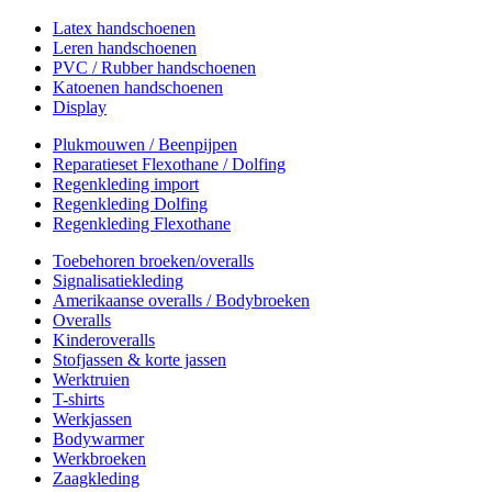
Latex handschoenen
Leren handschoenen
PVC / Rubber handschoenen
Katoenen handschoenen
Display
Plukmouwen / Beenpijpen
Reparatieset Flexothane / Dolfing
Regenkleding import
Regenkleding Dolfing
Regenkleding Flexothane
Toebehoren broeken/overalls
Signalisatiekleding
Amerikaanse overalls / Bodybroeken
Overalls
Kinderoveralls
Stofjassen & korte jassen
Werktruien
T-shirts
Werkjassen
Bodywarmer
Werkbroeken
Zaagkleding