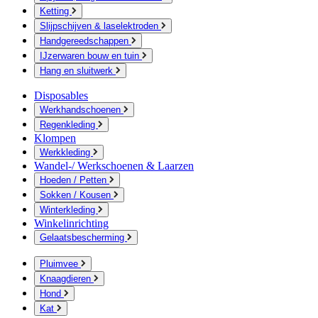
Ketting
Slijpschijven & laselektroden
Handgereedschappen
IJzerwaren bouw en tuin
Hang en sluitwerk
Disposables
Werkhandschoenen
Regenkleding
Klompen
Werkkleding
Wandel-/ Werkschoenen & Laarzen
Hoeden / Petten
Sokken / Kousen
Winterkleding
Winkelinrichting
Gelaatsbescherming
Pluimvee
Knaagdieren
Hond
Kat