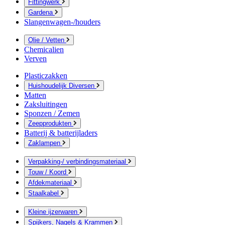
Fittingwerk
Gardena
Slangenwagen-/houders
Olie / Vetten
Chemicalien
Verven
Plasticzakken
Huishoudelijk Diversen
Matten
Zaksluitingen
Sponzen / Zemen
Zeepprodukten
Batterij & batterijladers
Zaklampen
Verpakking-/ verbindingsmateriaal
Touw / Koord
Afdekmateriaal
Staalkabel
Kleine ijzerwaren
Spijkers, Nagels & Krammen