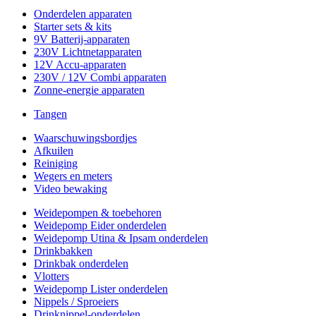
Onderdelen apparaten
Starter sets & kits
9V Batterij-apparaten
230V Lichtnetapparaten
12V Accu-apparaten
230V / 12V Combi apparaten
Zonne-energie apparaten
Tangen
Waarschuwingsbordjes
Afkuilen
Reiniging
Wegers en meters
Video bewaking
Weidepompen & toebehoren
Weidepomp Eider onderdelen
Weidepomp Utina & Ipsam onderdelen
Drinkbakken
Drinkbak onderdelen
Vlotters
Weidepomp Lister onderdelen
Nippels / Sproeiers
Drinknippel-onderdelen