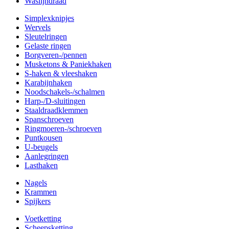
Waslijndraad
Simplexknipjes
Wervels
Sleutelringen
Gelaste ringen
Borgveren-/pennen
Musketons & Paniekhaken
S-haken & vleeshaken
Karabijnhaken
Noodschakels-/schalmen
Harp-/D-sluitingen
Staaldraadklemmen
Spanschroeven
Ringmoeren-/schroeven
Puntkousen
U-beugels
Aanlegringen
Lasthaken
Nagels
Krammen
Spijkers
Voetketting
Scheepsketting