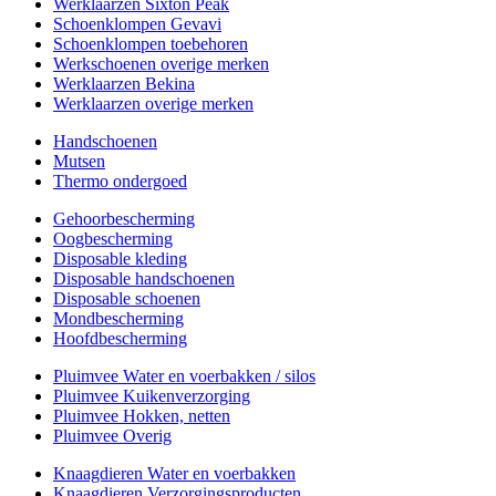
Werklaarzen Sixton Peak
Schoenklompen Gevavi
Schoenklompen toebehoren
Werkschoenen overige merken
Werklaarzen Bekina
Werklaarzen overige merken
Handschoenen
Mutsen
Thermo ondergoed
Gehoorbescherming
Oogbescherming
Disposable kleding
Disposable handschoenen
Disposable schoenen
Mondbescherming
Hoofdbescherming
Pluimvee Water en voerbakken / silos
Pluimvee Kuikenverzorging
Pluimvee Hokken, netten
Pluimvee Overig
Knaagdieren Water en voerbakken
Knaagdieren Verzorgingsproducten