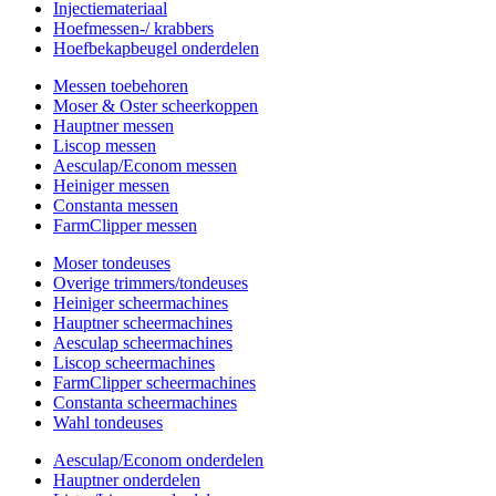
Injectiemateriaal
Hoefmessen-/ krabbers
Hoefbekapbeugel onderdelen
Messen toebehoren
Moser & Oster scheerkoppen
Hauptner messen
Liscop messen
Aesculap/Econom messen
Heiniger messen
Constanta messen
FarmClipper messen
Moser tondeuses
Overige trimmers/tondeuses
Heiniger scheermachines
Hauptner scheermachines
Aesculap scheermachines
Liscop scheermachines
FarmClipper scheermachines
Constanta scheermachines
Wahl tondeuses
Aesculap/Econom onderdelen
Hauptner onderdelen