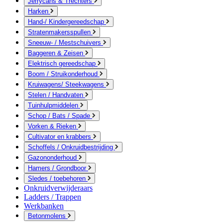
Jerrycans & Trechters
Harken
Hand-/ Kindergereedschap
Stratenmakersspullen
Sneeuw- / Mestschuivers
Baggeren & Zeisen
Elektrisch gereedschap
Boom / Struikonderhoud
Kruiwagens/ Steekwagens
Stelen / Handvaten
Tuinhulpmiddelen
Schop / Bats / Spade
Vorken & Rieken
Cultivator en krabbers
Schoffels / Onkruidbestrijding
Gazononderhoud
Hamers / Grondboor
Sledes / toebehoren
Onkruidverwijderaars
Ladders / Trappen
Werkbanken
Betonmolens