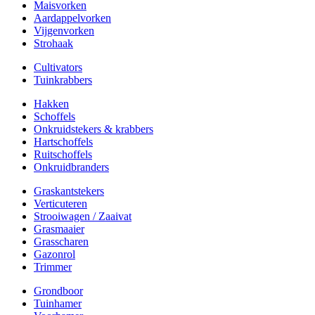
Maisvorken
Aardappelvorken
Vijgenvorken
Strohaak
Cultivators
Tuinkrabbers
Hakken
Schoffels
Onkruidstekers & krabbers
Hartschoffels
Ruitschoffels
Onkruidbranders
Graskantstekers
Verticuteren
Strooiwagen / Zaaivat
Grasmaaier
Grasscharen
Gazonrol
Trimmer
Grondboor
Tuinhamer