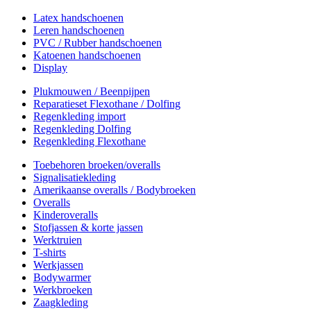
Latex handschoenen
Leren handschoenen
PVC / Rubber handschoenen
Katoenen handschoenen
Display
Plukmouwen / Beenpijpen
Reparatieset Flexothane / Dolfing
Regenkleding import
Regenkleding Dolfing
Regenkleding Flexothane
Toebehoren broeken/overalls
Signalisatiekleding
Amerikaanse overalls / Bodybroeken
Overalls
Kinderoveralls
Stofjassen & korte jassen
Werktruien
T-shirts
Werkjassen
Bodywarmer
Werkbroeken
Zaagkleding