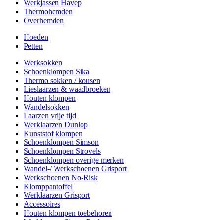
Werkjassen Havep
Thermohemden
Overhemden
Hoeden
Petten
Werksokken
Schoenklompen Sika
Thermo sokken / kousen
Lieslaarzen & waadbroeken
Houten klompen
Wandelsokken
Laarzen vrije tijd
Werklaarzen Dunlop
Kunststof klompen
Schoenklompen Simson
Schoenklompen Strovels
Schoenklompen overige merken
Wandel-/ Werkschoenen Grisport
Werkschoenen No-Risk
Klomppantoffel
Werklaarzen Grisport
Accessoires
Houten klompen toebehoren