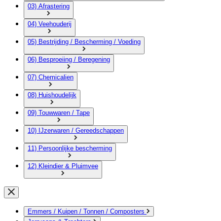
03) Afrastering
04) Veehouderij
05) Bestrijding / Bescherming / Voeding
06) Besproeiing / Beregening
07) Chemicalien
08) Huishoudelijk
09) Touwwaren / Tape
10) IJzerwaren / Gereedschappen
11) Persoonlijke bescherming
12) Kleindier & Pluimvee
Emmers / Kuipen / Tonnen / Composters