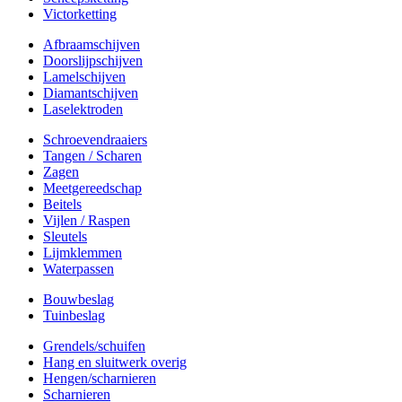
Victorketting
Afbraamschijven
Doorslijpschijven
Lamelschijven
Diamantschijven
Laselektroden
Schroevendraaiers
Tangen / Scharen
Zagen
Meetgereedschap
Beitels
Vijlen / Raspen
Sleutels
Lijmklemmen
Waterpassen
Bouwbeslag
Tuinbeslag
Grendels/schuifen
Hang en sluitwerk overig
Hengen/scharnieren
Scharnieren