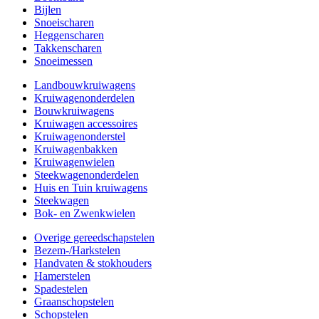
Bijlen
Snoeischaren
Heggenscharen
Takkenscharen
Snoeimessen
Landbouwkruiwagens
Kruiwagenonderdelen
Bouwkruiwagens
Kruiwagen accessoires
Kruiwagenonderstel
Kruiwagenbakken
Kruiwagenwielen
Steekwagenonderdelen
Huis en Tuin kruiwagens
Steekwagen
Bok- en Zwenkwielen
Overige gereedschapstelen
Bezem-/Harkstelen
Handvaten & stokhouders
Hamerstelen
Spadestelen
Graanschopstelen
Schopstelen