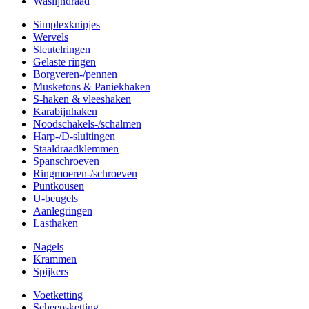
Waslijndraad
Simplexknipjes
Wervels
Sleutelringen
Gelaste ringen
Borgveren-/pennen
Musketons & Paniekhaken
S-haken & vleeshaken
Karabijnhaken
Noodschakels-/schalmen
Harp-/D-sluitingen
Staaldraadklemmen
Spanschroeven
Ringmoeren-/schroeven
Puntkousen
U-beugels
Aanlegringen
Lasthaken
Nagels
Krammen
Spijkers
Voetketting
Scheepsketting