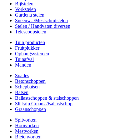
Bijlstelen
Vorkstelen
Gardena stelen
Sneeuw- /Mestschuifstelen
Stelen / Handvaten diversen
Telescoopstelen
Tuin producten
Fruitplukker
Ophangsystemen
Tuinafval
Manden
Spades
Betonschoppen
Schepbatsen
Batsen
Ballastschoppen & stalschoppen
Slijtsrip Graan- /Ballastschop
Graanschoppen
Spitvorken
Hooivorken
Mestvorken
Bietenvorken