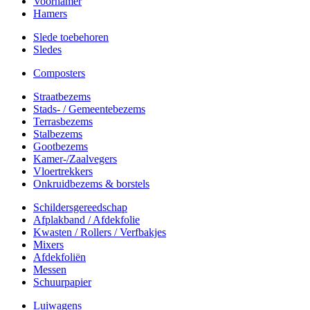
Voorhamer
Hamers
Slede toebehoren
Sledes
Composters
Straatbezems
Stads- / Gemeentebezems
Terrasbezems
Stalbezems
Gootbezems
Kamer-/Zaalvegers
Vloertrekkers
Onkruidbezems & borstels
Schildersgereedschap
Afplakband / Afdekfolie
Kwasten / Rollers / Verfbakjes
Mixers
Afdekfoliën
Messen
Schuurpapier
Luiwagens