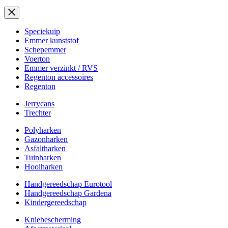
Speciekuip
Emmer kunststof
Schepemmer
Voerton
Emmer verzinkt / RVS
Regenton accessoires
Regenton
Jerrycans
Trechter
Polyharken
Gazonharken
Asfaltharken
Tuinharken
Hooiharken
Handgereedschap Eurotool
Handgereedschap Gardena
Kindergereedschap
Kniebescherming