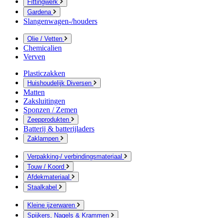
Fittingwerk
Gardena
Slangenwagen-/houders
Olie / Vetten
Chemicalien
Verven
Plasticzakken
Huishoudelijk Diversen
Matten
Zaksluitingen
Sponzen / Zemen
Zeepprodukten
Batterij & batterijladers
Zaklampen
Verpakking-/ verbindingsmateriaal
Touw / Koord
Afdekmateriaal
Staalkabel
Kleine ijzerwaren
Spijkers, Nagels & Krammen