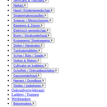
Jerrycans & Trechters
Harken
Hand-/ Kindergereedschap
Stratenmakersspullen
Sneeuw- / Mestschuivers
Baggeren & Zeisen
Elektrisch gereedschap
Boom / Struikonderhoud
Kruiwagens/ Steekwagens
Stelen / Handvaten
Tuinhulpmiddelen
Schop / Bats / Spade
Vorken & Rieken
Cultivator en krabbers
Schoffels / Onkruidbestrijding
Gazononderhoud
Hamers / Grondboor
Sledes / toebehoren
Onkruidverwijderaars
Ladders / Trappen
Werkbanken
Betonmolens