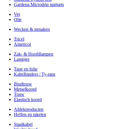
Gardena Microdrip startsets
Vet
Olie
Wecken & inmaken
Tricel
Americol
Zak- & Hoofdlampen
Lampjes
Tape en folie
Kabelbinders / Ty-raps
Bindtouw
Metselkoord
Touw
Elastisch koord
Afdekproducten
Heffen en takelen
Staalkabel