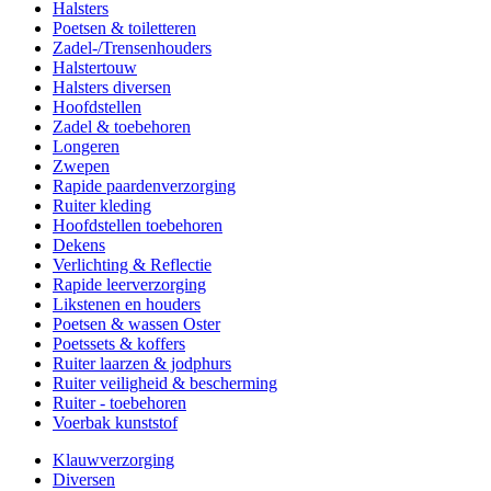
Halsters
Poetsen & toiletteren
Zadel-/Trensenhouders
Halstertouw
Halsters diversen
Hoofdstellen
Zadel & toebehoren
Longeren
Zwepen
Rapide paardenverzorging
Ruiter kleding
Hoofdstellen toebehoren
Dekens
Verlichting & Reflectie
Rapide leerverzorging
Likstenen en houders
Poetsen & wassen Oster
Poetssets & koffers
Ruiter laarzen & jodphurs
Ruiter veiligheid & bescherming
Ruiter - toebehoren
Voerbak kunststof
Klauwverzorging
Diversen