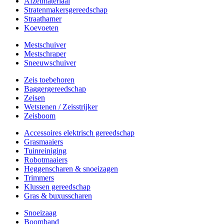
Afzetmateriaal
Stratenmakersgereedschap
Straathamer
Koevoeten
Mestschuiver
Mestschraper
Sneeuwschuiver
Zeis toebehoren
Baggergereedschap
Zeisen
Wetstenen / Zeisstrijker
Zeisboom
Accessoires elektrisch gereedschap
Grasmaaiers
Tuinreiniging
Robotmaaiers
Heggenscharen & snoeizagen
Trimmers
Klussen gereedschap
Gras & buxusscharen
Snoeizaag
Boomband