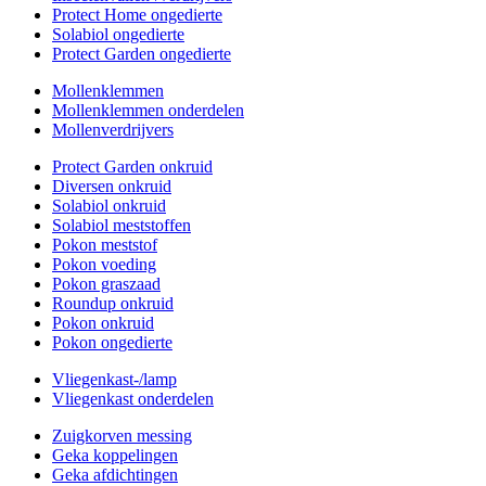
Protect Home ongedierte
Solabiol ongedierte
Protect Garden ongedierte
Mollenklemmen
Mollenklemmen onderdelen
Mollenverdrijvers
Protect Garden onkruid
Diversen onkruid
Solabiol onkruid
Solabiol meststoffen
Pokon meststof
Pokon voeding
Pokon graszaad
Roundup onkruid
Pokon onkruid
Pokon ongedierte
Vliegenkast-/lamp
Vliegenkast onderdelen
Zuigkorven messing
Geka koppelingen
Geka afdichtingen