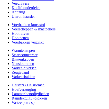
Veedrijvers
Koelift onderdelen
Antizuig
Uieronthaarder
Voerbakken kunststof
Voerscheppen & maatbekers
Hooiruiven
Hooinetten
Voerbakken verzinkt
Warmtelampen
Staartcoupeerder
Biggenkappen
Neuskrammen
Varken diversen
Zeugeband
Varkensbakken
Halsters / Halsriemen
Hoefverzorging
Lammer benodigdheden
Ramdektuig / -blokken
Vastzetpen / spit