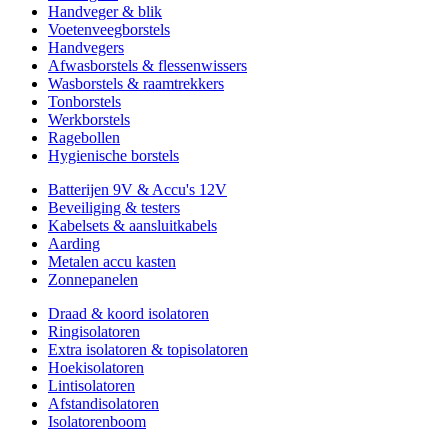
Handveger & blik
Voetenveegborstels
Handvegers
Afwasborstels & flessenwissers
Wasborstels & raamtrekkers
Tonborstels
Werkborstels
Ragebollen
Hygienische borstels
Batterijen 9V & Accu's 12V
Beveiliging & testers
Kabelsets & aansluitkabels
Aarding
Metalen accu kasten
Zonnepanelen
Draad & koord isolatoren
Ringisolatoren
Extra isolatoren & topisolatoren
Hoekisolatoren
Lintisolatoren
Afstandisolatoren
Isolatorenboom