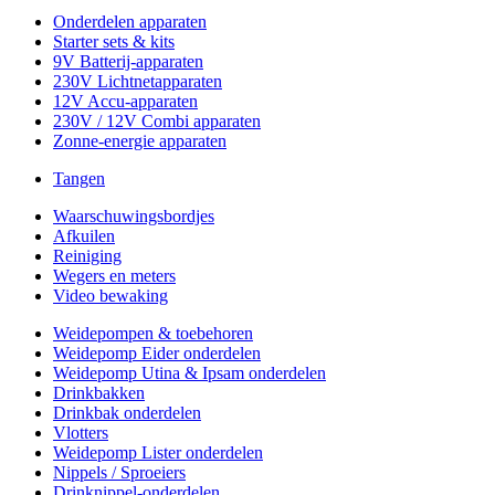
Onderdelen apparaten
Starter sets & kits
9V Batterij-apparaten
230V Lichtnetapparaten
12V Accu-apparaten
230V / 12V Combi apparaten
Zonne-energie apparaten
Tangen
Waarschuwingsbordjes
Afkuilen
Reiniging
Wegers en meters
Video bewaking
Weidepompen & toebehoren
Weidepomp Eider onderdelen
Weidepomp Utina & Ipsam onderdelen
Drinkbakken
Drinkbak onderdelen
Vlotters
Weidepomp Lister onderdelen
Nippels / Sproeiers
Drinknippel-onderdelen