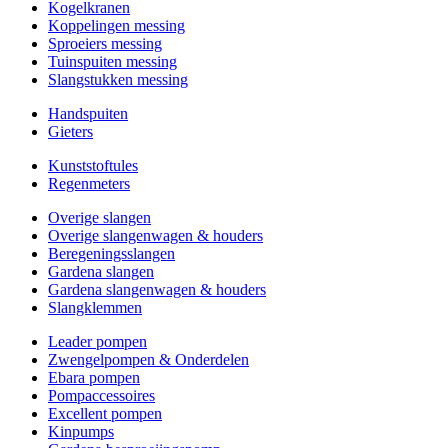
Kogelkranen
Koppelingen messing
Sproeiers messing
Tuinspuiten messing
Slangstukken messing
Handspuiten
Gieters
Kunststoftules
Regenmeters
Overige slangen
Overige slangenwagen & houders
Beregeningsslangen
Gardena slangen
Gardena slangenwagen & houders
Slangklemmen
Leader pompen
Zwengelpompen & Onderdelen
Ebara pompen
Pompaccessoires
Excellent pompen
Kinpumps