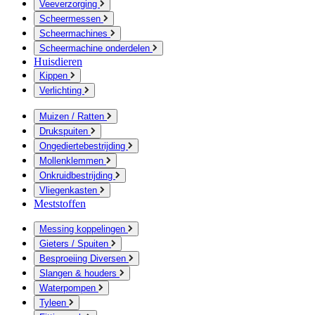
Veeverzorging
Scheermessen
Scheermachines
Scheermachine onderdelen
Huisdieren
Kippen
Verlichting
Muizen / Ratten
Drukspuiten
Ongediertebestrijding
Mollenklemmen
Onkruidbestrijding
Vliegenkasten
Meststoffen
Messing koppelingen
Gieters / Spuiten
Besproeiing Diversen
Slangen & houders
Waterpompen
Tyleen