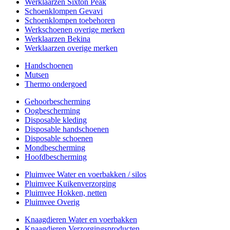
Werklaarzen Sixton Peak
Schoenklompen Gevavi
Schoenklompen toebehoren
Werkschoenen overige merken
Werklaarzen Bekina
Werklaarzen overige merken
Handschoenen
Mutsen
Thermo ondergoed
Gehoorbescherming
Oogbescherming
Disposable kleding
Disposable handschoenen
Disposable schoenen
Mondbescherming
Hoofdbescherming
Pluimvee Water en voerbakken / silos
Pluimvee Kuikenverzorging
Pluimvee Hokken, netten
Pluimvee Overig
Knaagdieren Water en voerbakken
Knaagdieren Verzorgingsproducten