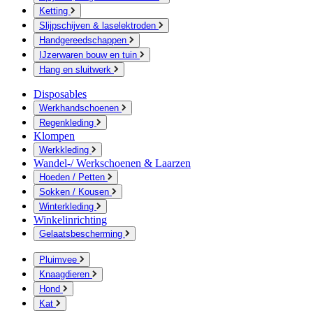
Ketting
Slijpschijven & laselektroden
Handgereedschappen
IJzerwaren bouw en tuin
Hang en sluitwerk
Disposables
Werkhandschoenen
Regenkleding
Klompen
Werkkleding
Wandel-/ Werkschoenen & Laarzen
Hoeden / Petten
Sokken / Kousen
Winterkleding
Winkelinrichting
Gelaatsbescherming
Pluimvee
Knaagdieren
Hond
Kat