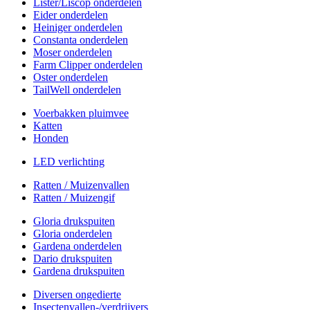
Lister/Liscop onderdelen
Eider onderdelen
Heiniger onderdelen
Constanta onderdelen
Moser onderdelen
Farm Clipper onderdelen
Oster onderdelen
TailWell onderdelen
Voerbakken pluimvee
Katten
Honden
LED verlichting
Ratten / Muizenvallen
Ratten / Muizengif
Gloria drukspuiten
Gloria onderdelen
Gardena onderdelen
Dario drukspuiten
Gardena drukspuiten
Diversen ongedierte
Insectenvallen-/verdrijvers