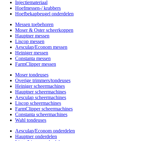
Injectiemateriaal
Hoefmessen-/ krabbers
Hoefbekapbeugel onderdelen
Messen toebehoren
Moser & Oster scheerkoppen
Hauptner messen
Liscop messen
Aesculap/Econom messen
Heiniger messen
Constanta messen
FarmClipper messen
Moser tondeuses
Overige trimmers/tondeuses
Heiniger scheermachines
Hauptner scheermachines
Aesculap scheermachines
Liscop scheermachines
FarmClipper scheermachines
Constanta scheermachines
Wahl tondeuses
Aesculap/Econom onderdelen
Hauptner onderdelen