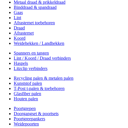
Metaal draad & prikkeldraad
Binddraad & spandraad
Gaas
Lint
Afrasternet toebehoren
Draad
Afrasternet
Koord
Weidehekken / Landhekken
Spanners en tangen
Lint / Koord / Draad verbinders
Haspels
Litzclip verbinders
Recycling palen & metalen palen
Kunststof palen
T-Post t-palen & toebehoren
Glasfiber palen
Houten palen
Poortgrepen
Doorgangset & poortsets
Poortgreepankers
Weidepoorten