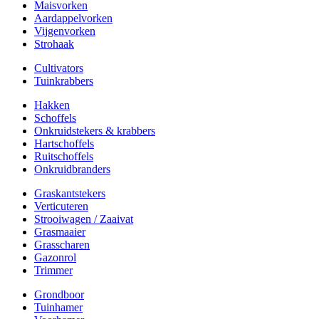
Maisvorken
Aardappelvorken
Vijgenvorken
Strohaak
Cultivators
Tuinkrabbers
Hakken
Schoffels
Onkruidstekers & krabbers
Hartschoffels
Ruitschoffels
Onkruidbranders
Graskantstekers
Verticuteren
Strooiwagen / Zaaivat
Grasmaaier
Grasscharen
Gazonrol
Trimmer
Grondboor
Tuinhamer