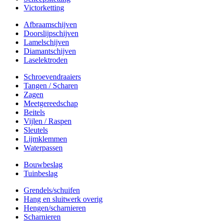
Victorketting
Afbraamschijven
Doorslijpschijven
Lamelschijven
Diamantschijven
Laselektroden
Schroevendraaiers
Tangen / Scharen
Zagen
Meetgereedschap
Beitels
Vijlen / Raspen
Sleutels
Lijmklemmen
Waterpassen
Bouwbeslag
Tuinbeslag
Grendels/schuifen
Hang en sluitwerk overig
Hengen/scharnieren
Scharnieren