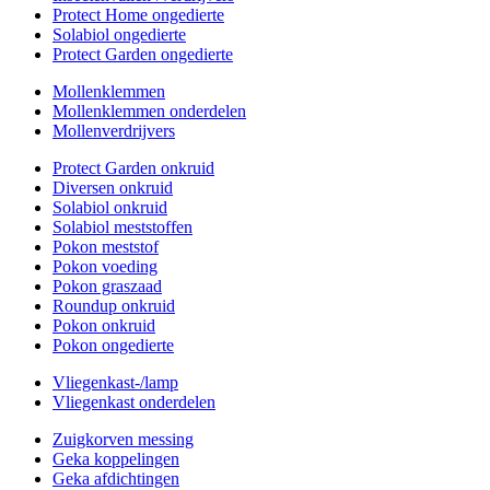
Protect Home ongedierte
Solabiol ongedierte
Protect Garden ongedierte
Mollenklemmen
Mollenklemmen onderdelen
Mollenverdrijvers
Protect Garden onkruid
Diversen onkruid
Solabiol onkruid
Solabiol meststoffen
Pokon meststof
Pokon voeding
Pokon graszaad
Roundup onkruid
Pokon onkruid
Pokon ongedierte
Vliegenkast-/lamp
Vliegenkast onderdelen
Zuigkorven messing
Geka koppelingen
Geka afdichtingen