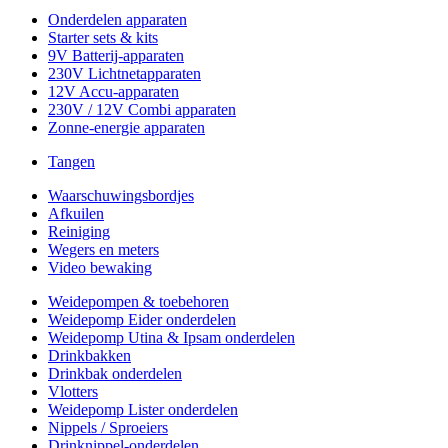
Onderdelen apparaten
Starter sets & kits
9V Batterij-apparaten
230V Lichtnetapparaten
12V Accu-apparaten
230V / 12V Combi apparaten
Zonne-energie apparaten
Tangen
Waarschuwingsbordjes
Afkuilen
Reiniging
Wegers en meters
Video bewaking
Weidepompen & toebehoren
Weidepomp Eider onderdelen
Weidepomp Utina & Ipsam onderdelen
Drinkbakken
Drinkbak onderdelen
Vlotters
Weidepomp Lister onderdelen
Nippels / Sproeiers
Drinknippel-onderdelen