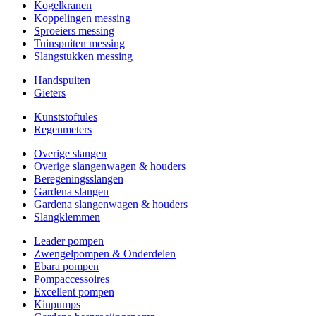
Kogelkranen
Koppelingen messing
Sproeiers messing
Tuinspuiten messing
Slangstukken messing
Handspuiten
Gieters
Kunststoftules
Regenmeters
Overige slangen
Overige slangenwagen & houders
Beregeningsslangen
Gardena slangen
Gardena slangenwagen & houders
Slangklemmen
Leader pompen
Zwengelpompen & Onderdelen
Ebara pompen
Pompaccessoires
Excellent pompen
Kinpumps