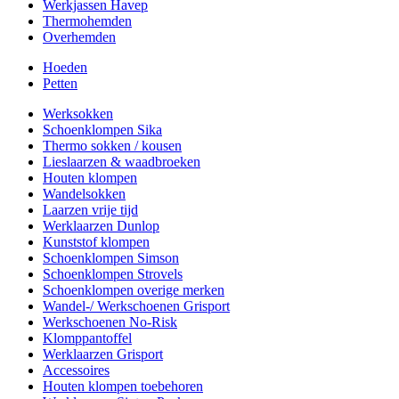
Werkjassen Havep
Thermohemden
Overhemden
Hoeden
Petten
Werksokken
Schoenklompen Sika
Thermo sokken / kousen
Lieslaarzen & waadbroeken
Houten klompen
Wandelsokken
Laarzen vrije tijd
Werklaarzen Dunlop
Kunststof klompen
Schoenklompen Simson
Schoenklompen Strovels
Schoenklompen overige merken
Wandel-/ Werkschoenen Grisport
Werkschoenen No-Risk
Klomppantoffel
Werklaarzen Grisport
Accessoires
Houten klompen toebehoren