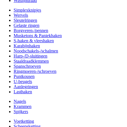
Waslijndraad
Simplexknipjes
Wervels
Sleutelringen
Gelaste ringen
Borgveren-/pennen
Musketons & Paniekhaken
S-haken & vleeshaken
Karabijnhaken
Noodschakels-/schalmen
Harp-/D-sluitingen
Staaldraadklemmen
Spanschroeven
Ringmoeren-/schroeven
Puntkousen
U-beugels
Aanlegringen
Lasthaken
Nagels
Krammen
Spijkers
Voetketting
Scheepsketting