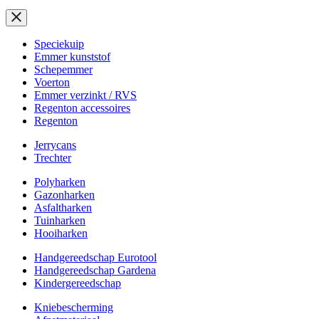
Speciekuip
Emmer kunststof
Schepemmer
Voerton
Emmer verzinkt / RVS
Regenton accessoires
Regenton
Jerrycans
Trechter
Polyharken
Gazonharken
Asfaltharken
Tuinharken
Hooiharken
Handgereedschap Eurotool
Handgereedschap Gardena
Kindergereedschap
Kniebescherming