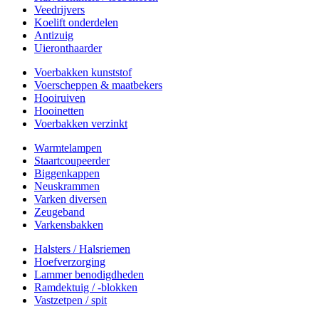
Veedrijvers
Koelift onderdelen
Antizuig
Uieronthaarder
Voerbakken kunststof
Voerscheppen & maatbekers
Hooiruiven
Hooinetten
Voerbakken verzinkt
Warmtelampen
Staartcoupeerder
Biggenkappen
Neuskrammen
Varken diversen
Zeugeband
Varkensbakken
Halsters / Halsriemen
Hoefverzorging
Lammer benodigdheden
Ramdektuig / -blokken
Vastzetpen / spit