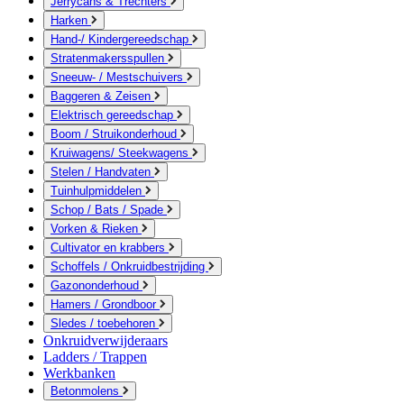
Jerrycans & Trechters
Harken
Hand-/ Kindergereedschap
Stratenmakersspullen
Sneeuw- / Mestschuivers
Baggeren & Zeisen
Elektrisch gereedschap
Boom / Struikonderhoud
Kruiwagens/ Steekwagens
Stelen / Handvaten
Tuinhulpmiddelen
Schop / Bats / Spade
Vorken & Rieken
Cultivator en krabbers
Schoffels / Onkruidbestrijding
Gazononderhoud
Hamers / Grondboor
Sledes / toebehoren
Onkruidverwijderaars
Ladders / Trappen
Werkbanken
Betonmolens