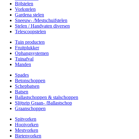
Bijlstelen
Vorkstelen
Gardena stelen
Sneeuw- /Mestschuifstelen
Stelen / Handvaten diversen
Telescoopstelen
Tuin producten
Fruitplukker
Ophangsystemen
Tuinafval
Manden
Spades
Betonschoppen
Schepbatsen
Batsen
Ballastschoppen & stalschoppen
Slijtsrip Graan- /Ballastschop
Graanschoppen
Spitvorken
Hooivorken
Mestvorken
Bietenvorken