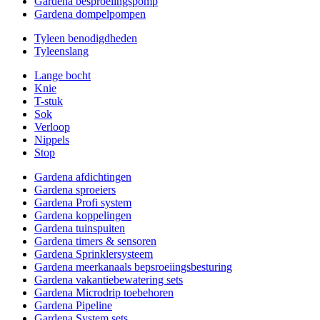
Gardena besproeiingspomp
Gardena dompelpompen
Tyleen benodigdheden
Tyleenslang
Lange bocht
Knie
T-stuk
Sok
Verloop
Nippels
Stop
Gardena afdichtingen
Gardena sproeiers
Gardena Profi system
Gardena koppelingen
Gardena tuinspuiten
Gardena timers & sensoren
Gardena Sprinklersysteem
Gardena meerkanaals bepsroeiingsbesturing
Gardena vakantiebewatering sets
Gardena Microdrip toebehoren
Gardena Pipeline
Gardena System sets