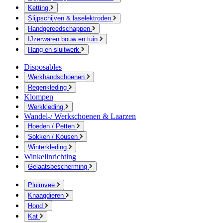
Ketting
Slijpschijven & laselektroden
Handgereedschappen
IJzerwaren bouw en tuin
Hang en sluitwerk
Disposables
Werkhandschoenen
Regenkleding
Klompen
Werkkleding
Wandel-/ Werkschoenen & Laarzen
Hoeden / Petten
Sokken / Kousen
Winterkleding
Winkelinrichting
Gelaatsbescherming
Pluimvee
Knaagdieren
Hond
Kat