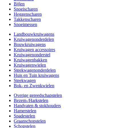
Bijlen
Snoeischaren
Heggenscharen
Takkenscharen
Snoeimessen
Landbouwkruiwagens
Kruiwagenonderdelen
Bouwkruiwagens
Kruiwagen accessoires
Kruiwagenonderstel
Kruiwagenbakken
Kruiwagenwielen
Steekwagenonderdelen
Huis en Tuin kruiwagens
Steekwagen
Bok- en Zwenkwielen
Overige gereedschapstelen
Bezem-/Harkstelen
Handvaten & stokhouders
Hamerstelen
Spadestelen
Graanschopstelen
Schopstelen