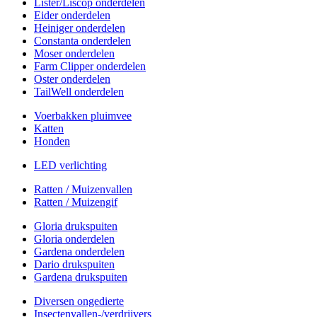
Lister/Liscop onderdelen
Eider onderdelen
Heiniger onderdelen
Constanta onderdelen
Moser onderdelen
Farm Clipper onderdelen
Oster onderdelen
TailWell onderdelen
Voerbakken pluimvee
Katten
Honden
LED verlichting
Ratten / Muizenvallen
Ratten / Muizengif
Gloria drukspuiten
Gloria onderdelen
Gardena onderdelen
Dario drukspuiten
Gardena drukspuiten
Diversen ongedierte
Insectenvallen-/verdrijvers