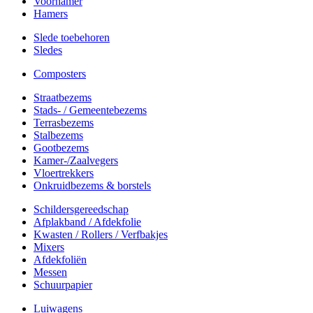
Voorhamer
Hamers
Slede toebehoren
Sledes
Composters
Straatbezems
Stads- / Gemeentebezems
Terrasbezems
Stalbezems
Gootbezems
Kamer-/Zaalvegers
Vloertrekkers
Onkruidbezems & borstels
Schildersgereedschap
Afplakband / Afdekfolie
Kwasten / Rollers / Verfbakjes
Mixers
Afdekfoliën
Messen
Schuurpapier
Luiwagens