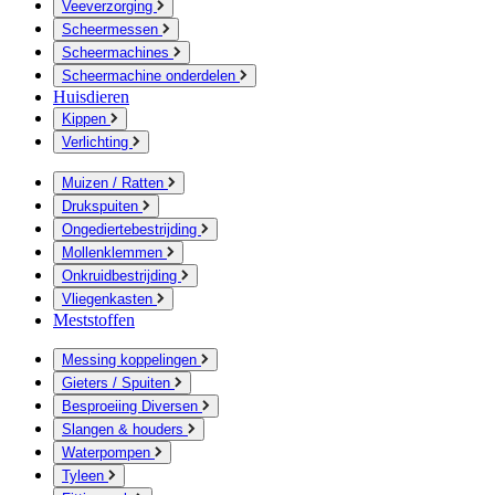
Veeverzorging
Scheermessen
Scheermachines
Scheermachine onderdelen
Huisdieren
Kippen
Verlichting
Muizen / Ratten
Drukspuiten
Ongediertebestrijding
Mollenklemmen
Onkruidbestrijding
Vliegenkasten
Meststoffen
Messing koppelingen
Gieters / Spuiten
Besproeiing Diversen
Slangen & houders
Waterpompen
Tyleen