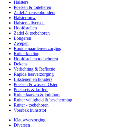
Halsters
Poetsen & toiletteren
Zadel-/Trensenhouders
Halstertouw
Halsters diversen
Hoofdstellen
Zadel & toebehoren
Longeren
Zwepen
Rapide paardenverzorging
Ruiter kleding
Hoofdstellen toebehoren
Dekens
Verlichting & Reflectie
Rapide leerverzorging
Likstenen en houders
Poetsen & wassen Oster
Poetssets & koffers
Ruiter laarzen & jodphurs
Ruiter veiligheid & bescherming
Ruiter - toebehoren
Voerbak kunststof
Klauwverzorging
Diversen