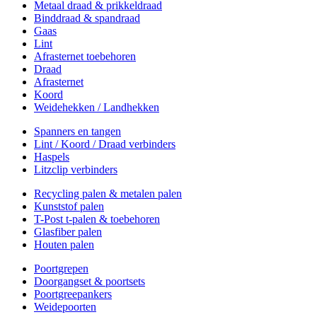
Metaal draad & prikkeldraad
Binddraad & spandraad
Gaas
Lint
Afrasternet toebehoren
Draad
Afrasternet
Koord
Weidehekken / Landhekken
Spanners en tangen
Lint / Koord / Draad verbinders
Haspels
Litzclip verbinders
Recycling palen & metalen palen
Kunststof palen
T-Post t-palen & toebehoren
Glasfiber palen
Houten palen
Poortgrepen
Doorgangset & poortsets
Poortgreepankers
Weidepoorten