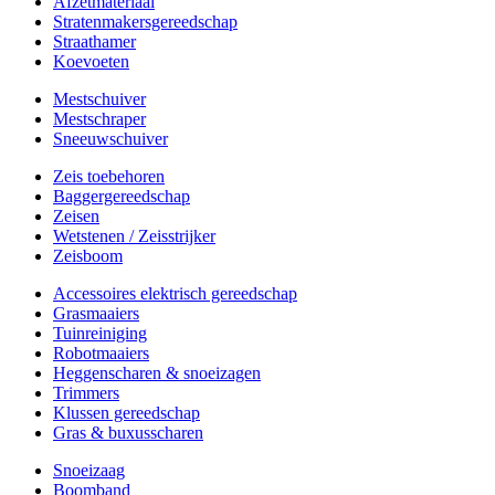
Afzetmateriaal
Stratenmakersgereedschap
Straathamer
Koevoeten
Mestschuiver
Mestschraper
Sneeuwschuiver
Zeis toebehoren
Baggergereedschap
Zeisen
Wetstenen / Zeisstrijker
Zeisboom
Accessoires elektrisch gereedschap
Grasmaaiers
Tuinreiniging
Robotmaaiers
Heggenscharen & snoeizagen
Trimmers
Klussen gereedschap
Gras & buxusscharen
Snoeizaag
Boomband