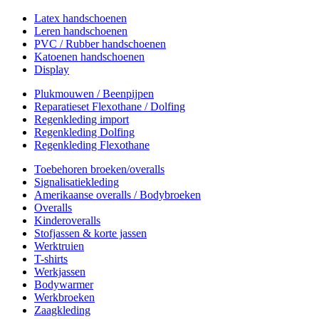
Latex handschoenen
Leren handschoenen
PVC / Rubber handschoenen
Katoenen handschoenen
Display
Plukmouwen / Beenpijpen
Reparatieset Flexothane / Dolfing
Regenkleding import
Regenkleding Dolfing
Regenkleding Flexothane
Toebehoren broeken/overalls
Signalisatiekleding
Amerikaanse overalls / Bodybroeken
Overalls
Kinderoveralls
Stofjassen & korte jassen
Werktruien
T-shirts
Werkjassen
Bodywarmer
Werkbroeken
Zaagkleding