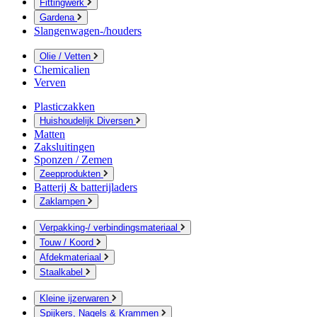
Fittingwerk
Gardena
Slangenwagen-/houders
Olie / Vetten
Chemicalien
Verven
Plasticzakken
Huishoudelijk Diversen
Matten
Zaksluitingen
Sponzen / Zemen
Zeepprodukten
Batterij & batterijladers
Zaklampen
Verpakking-/ verbindingsmateriaal
Touw / Koord
Afdekmateriaal
Staalkabel
Kleine ijzerwaren
Spijkers, Nagels & Krammen