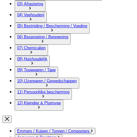
03) Afrastering
04) Veehouderij
05) Bestrijding / Bescherming / Voeding
06) Besproeiing / Beregening
07) Chemicalien
08) Huishoudelijk
09) Touwwaren / Tape
10) IJzerwaren / Gereedschappen
11) Persoonlijke bescherming
12) Kleindier & Pluimvee
Emmers / Kuipen / Tonnen / Composters