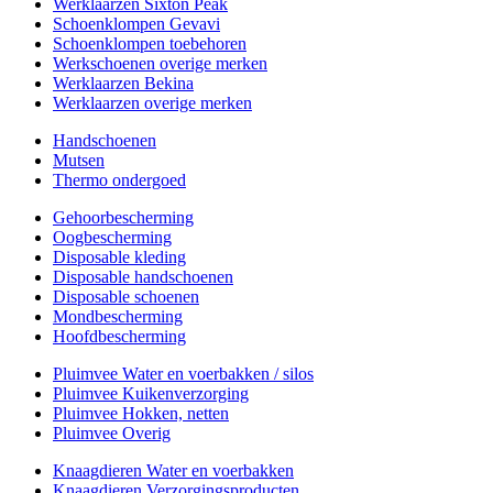
Werklaarzen Sixton Peak
Schoenklompen Gevavi
Schoenklompen toebehoren
Werkschoenen overige merken
Werklaarzen Bekina
Werklaarzen overige merken
Handschoenen
Mutsen
Thermo ondergoed
Gehoorbescherming
Oogbescherming
Disposable kleding
Disposable handschoenen
Disposable schoenen
Mondbescherming
Hoofdbescherming
Pluimvee Water en voerbakken / silos
Pluimvee Kuikenverzorging
Pluimvee Hokken, netten
Pluimvee Overig
Knaagdieren Water en voerbakken
Knaagdieren Verzorgingsproducten