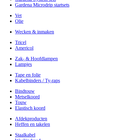
Gardena Microdrip startsets
Vet
Olie
Wecken & inmaken
Tricel
Americol
Zak- & Hoofdlampen
Lampjes
Tape en folie
Kabelbinders / Ty-raps
Bindtouw
Metselkoord
Touw
Elastisch koord
Afdekproducten
Heffen en takelen
Staalkabel