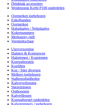
Drinkbak accessoires
Weidepomp Kerbl P100 onderdelen
Oormerken toebehoren
Enkelbanden
Oormerken
Halsplaatjes / Nekplaatjes
Kokernummers
Merkspray-/stift
Veemerkschaar
Uierverzorging
Halsters & Koetouwen
Halsriemen / Kopriemen
Koerugborstels
Koeliften
Koe / Stier diversen
Melkers toebehoren
Stalbenodigdheden
Kalververlossing
Stierenringen
Onthoornen
Kalverflessen
Koerugborstel onderdelen
Kalveremmers / toebehoren