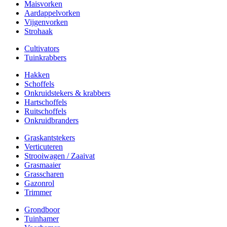
Maisvorken
Aardappelvorken
Vijgenvorken
Strohaak
Cultivators
Tuinkrabbers
Hakken
Schoffels
Onkruidstekers & krabbers
Hartschoffels
Ruitschoffels
Onkruidbranders
Graskantstekers
Verticuteren
Strooiwagen / Zaaivat
Grasmaaier
Grasscharen
Gazonrol
Trimmer
Grondboor
Tuinhamer