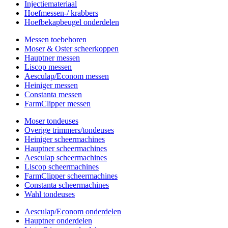
Injectiemateriaal
Hoefmessen-/ krabbers
Hoefbekapbeugel onderdelen
Messen toebehoren
Moser & Oster scheerkoppen
Hauptner messen
Liscop messen
Aesculap/Econom messen
Heiniger messen
Constanta messen
FarmClipper messen
Moser tondeuses
Overige trimmers/tondeuses
Heiniger scheermachines
Hauptner scheermachines
Aesculap scheermachines
Liscop scheermachines
FarmClipper scheermachines
Constanta scheermachines
Wahl tondeuses
Aesculap/Econom onderdelen
Hauptner onderdelen