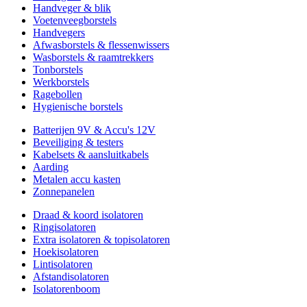
Handveger & blik
Voetenveegborstels
Handvegers
Afwasborstels & flessenwissers
Wasborstels & raamtrekkers
Tonborstels
Werkborstels
Ragebollen
Hygienische borstels
Batterijen 9V & Accu's 12V
Beveiliging & testers
Kabelsets & aansluitkabels
Aarding
Metalen accu kasten
Zonnepanelen
Draad & koord isolatoren
Ringisolatoren
Extra isolatoren & topisolatoren
Hoekisolatoren
Lintisolatoren
Afstandisolatoren
Isolatorenboom