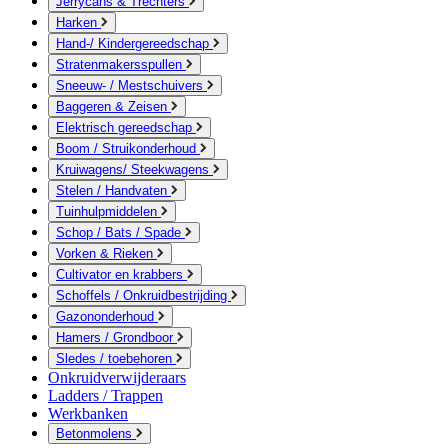
Jerrycans & Trechters
Harken
Hand-/ Kindergereedschap
Stratenmakersspullen
Sneeuw- / Mestschuivers
Baggeren & Zeisen
Elektrisch gereedschap
Boom / Struikonderhoud
Kruiwagens/ Steekwagens
Stelen / Handvaten
Tuinhulpmiddelen
Schop / Bats / Spade
Vorken & Rieken
Cultivator en krabbers
Schoffels / Onkruidbestrijding
Gazononderhoud
Hamers / Grondboor
Sledes / toebehoren
Onkruidverwijderaars
Ladders / Trappen
Werkbanken
Betonmolens