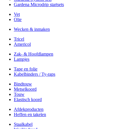
Gardena Microdrip startsets
Vet
Olie
Wecken & inmaken
Tricel
Americol
Zak- & Hoofdlampen
Lampjes
Tape en folie
Kabelbinders / Ty-raps
Bindtouw
Metselkoord
Touw
Elastisch koord
Afdekproducten
Heffen en takelen
Staalkabel