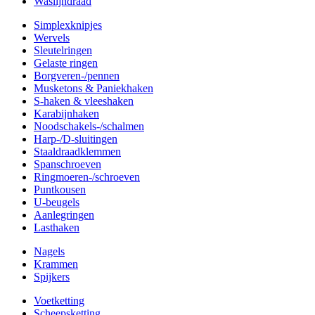
Waslijndraad
Simplexknipjes
Wervels
Sleutelringen
Gelaste ringen
Borgveren-/pennen
Musketons & Paniekhaken
S-haken & vleeshaken
Karabijnhaken
Noodschakels-/schalmen
Harp-/D-sluitingen
Staaldraadklemmen
Spanschroeven
Ringmoeren-/schroeven
Puntkousen
U-beugels
Aanlegringen
Lasthaken
Nagels
Krammen
Spijkers
Voetketting
Scheepsketting