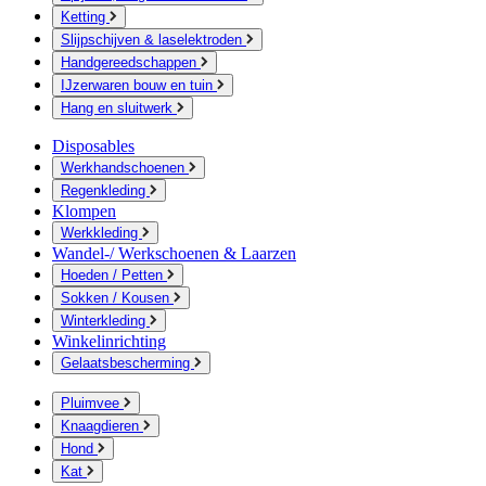
Ketting
Slijpschijven & laselektroden
Handgereedschappen
IJzerwaren bouw en tuin
Hang en sluitwerk
Disposables
Werkhandschoenen
Regenkleding
Klompen
Werkkleding
Wandel-/ Werkschoenen & Laarzen
Hoeden / Petten
Sokken / Kousen
Winterkleding
Winkelinrichting
Gelaatsbescherming
Pluimvee
Knaagdieren
Hond
Kat