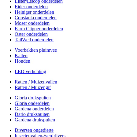
Lister/Liscop onderdelen
Eider onderdelen
Heiniger onderdelen
Constanta onderdelen
Moser onderdelen
Farm Clipper onderdelen
Oster onderdelen
TailWell onderdelen
Voerbakken pluimvee
Katten
Honden
LED verlichting
Ratten / Muizenvallen
Ratten / Muizengif
Gloria drukspuiten
Gloria onderdelen
Gardena onderdelen
Dario drukspuiten
Gardena drukspuiten
Diversen ongedierte
Insectenvallen-/verdrijvers