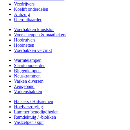
Veedrijvers
Koelift onderdelen
Antizuig
Uieronthaarder
Voerbakken kunststof
Voerscheppen & maatbekers
Hooiruiven
Hooinetten
Voerbakken verzinkt
Warmtelampen
Staartcoupeerder
Biggenkappen
Neuskrammen
Varken diversen
Zeugeband
Varkensbakken
Halsters / Halsriemen
Hoefverzorging
Lammer benodigdheden
Ramdektuig / -blokken
Vastzetpen / spit