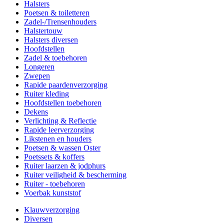
Halsters
Poetsen & toiletteren
Zadel-/Trensenhouders
Halstertouw
Halsters diversen
Hoofdstellen
Zadel & toebehoren
Longeren
Zwepen
Rapide paardenverzorging
Ruiter kleding
Hoofdstellen toebehoren
Dekens
Verlichting & Reflectie
Rapide leerverzorging
Likstenen en houders
Poetsen & wassen Oster
Poetssets & koffers
Ruiter laarzen & jodphurs
Ruiter veiligheid & bescherming
Ruiter - toebehoren
Voerbak kunststof
Klauwverzorging
Diversen