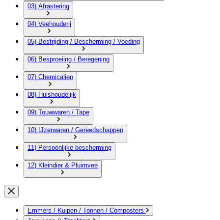
03) Afrastering
04) Veehouderij
05) Bestrijding / Bescherming / Voeding
06) Besproeiing / Beregening
07) Chemicalien
08) Huishoudelijk
09) Touwwaren / Tape
10) IJzerwaren / Gereedschappen
11) Persoonlijke bescherming
12) Kleindier & Pluimvee
Emmers / Kuipen / Tonnen / Composters