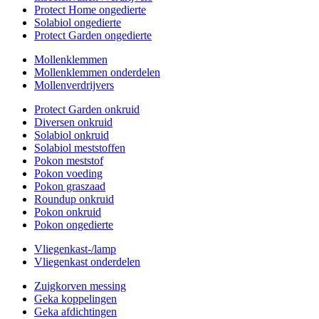
Protect Home ongedierte
Solabiol ongedierte
Protect Garden ongedierte
Mollenklemmen
Mollenklemmen onderdelen
Mollenverdrijvers
Protect Garden onkruid
Diversen onkruid
Solabiol onkruid
Solabiol meststoffen
Pokon meststof
Pokon voeding
Pokon graszaad
Roundup onkruid
Pokon onkruid
Pokon ongedierte
Vliegenkast-/lamp
Vliegenkast onderdelen
Zuigkorven messing
Geka koppelingen
Geka afdichtingen