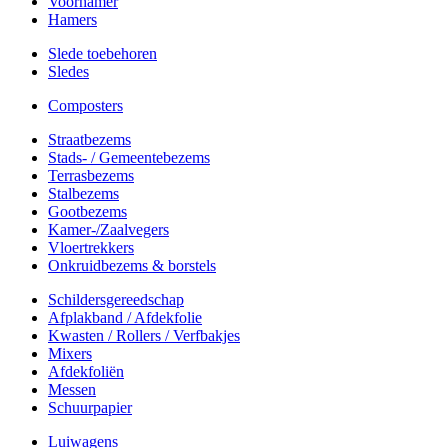
Voorhamer
Hamers
Slede toebehoren
Sledes
Composters
Straatbezems
Stads- / Gemeentebezems
Terrasbezems
Stalbezems
Gootbezems
Kamer-/Zaalvegers
Vloertrekkers
Onkruidbezems & borstels
Schildersgereedschap
Afplakband / Afdekfolie
Kwasten / Rollers / Verfbakjes
Mixers
Afdekfoliën
Messen
Schuurpapier
Luiwagens