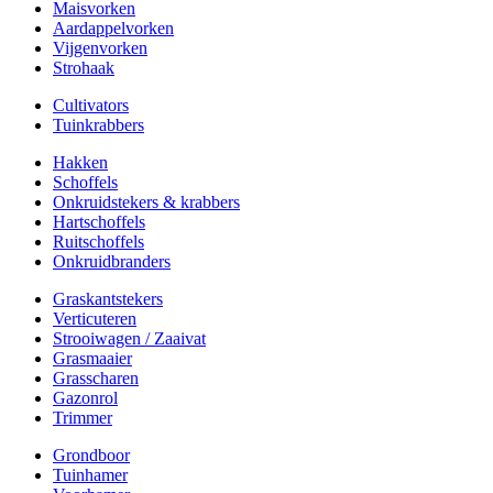
Maisvorken
Aardappelvorken
Vijgenvorken
Strohaak
Cultivators
Tuinkrabbers
Hakken
Schoffels
Onkruidstekers & krabbers
Hartschoffels
Ruitschoffels
Onkruidbranders
Graskantstekers
Verticuteren
Strooiwagen / Zaaivat
Grasmaaier
Grasscharen
Gazonrol
Trimmer
Grondboor
Tuinhamer