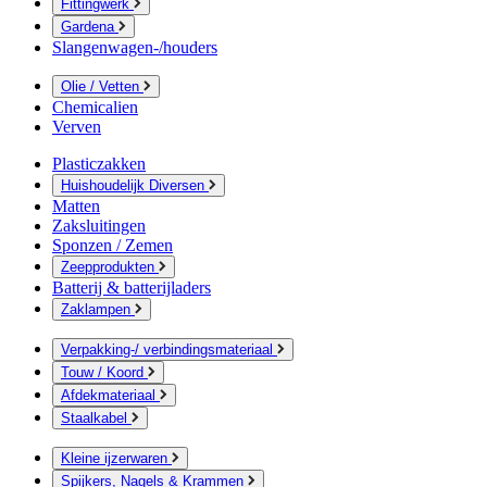
Fittingwerk
Gardena
Slangenwagen-/houders
Olie / Vetten
Chemicalien
Verven
Plasticzakken
Huishoudelijk Diversen
Matten
Zaksluitingen
Sponzen / Zemen
Zeepprodukten
Batterij & batterijladers
Zaklampen
Verpakking-/ verbindingsmateriaal
Touw / Koord
Afdekmateriaal
Staalkabel
Kleine ijzerwaren
Spijkers, Nagels & Krammen