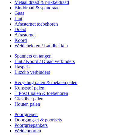
Metaal draad & prikkeldraad
Binddraad & spandraad
Gaas
Lint
Afrasternet toebehoren
Draad
Afrasternet
Koord
Weidehekken / Landhekken
Spanners en tangen
Lint / Koord / Draad verbinders
Haspels
Litzclip verbinders
Recycling palen & metalen palen
Kunststof palen
T-Post t-palen & toebehoren
Glasfiber palen
Houten palen
Poortgrepen
Doorgangset & poortsets
Poortgreepankers
Weidepoorten