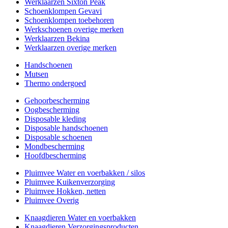
Werklaarzen Sixton Peak
Schoenklompen Gevavi
Schoenklompen toebehoren
Werkschoenen overige merken
Werklaarzen Bekina
Werklaarzen overige merken
Handschoenen
Mutsen
Thermo ondergoed
Gehoorbescherming
Oogbescherming
Disposable kleding
Disposable handschoenen
Disposable schoenen
Mondbescherming
Hoofdbescherming
Pluimvee Water en voerbakken / silos
Pluimvee Kuikenverzorging
Pluimvee Hokken, netten
Pluimvee Overig
Knaagdieren Water en voerbakken
Knaagdieren Verzorgingsproducten