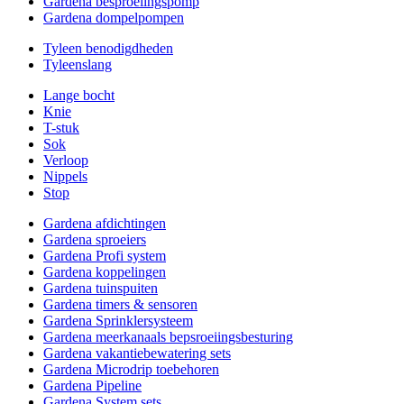
Gardena besproeiingspomp
Gardena dompelpompen
Tyleen benodigdheden
Tyleenslang
Lange bocht
Knie
T-stuk
Sok
Verloop
Nippels
Stop
Gardena afdichtingen
Gardena sproeiers
Gardena Profi system
Gardena koppelingen
Gardena tuinspuiten
Gardena timers & sensoren
Gardena Sprinklersysteem
Gardena meerkanaals bepsroeiingsbesturing
Gardena vakantiebewatering sets
Gardena Microdrip toebehoren
Gardena Pipeline
Gardena System sets