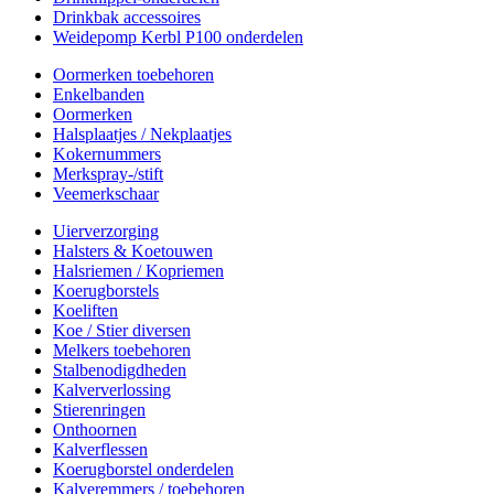
Drinkbak accessoires
Weidepomp Kerbl P100 onderdelen
Oormerken toebehoren
Enkelbanden
Oormerken
Halsplaatjes / Nekplaatjes
Kokernummers
Merkspray-/stift
Veemerkschaar
Uierverzorging
Halsters & Koetouwen
Halsriemen / Kopriemen
Koerugborstels
Koeliften
Koe / Stier diversen
Melkers toebehoren
Stalbenodigdheden
Kalververlossing
Stierenringen
Onthoornen
Kalverflessen
Koerugborstel onderdelen
Kalveremmers / toebehoren