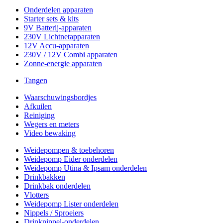
Onderdelen apparaten
Starter sets & kits
9V Batterij-apparaten
230V Lichtnetapparaten
12V Accu-apparaten
230V / 12V Combi apparaten
Zonne-energie apparaten
Tangen
Waarschuwingsbordjes
Afkuilen
Reiniging
Wegers en meters
Video bewaking
Weidepompen & toebehoren
Weidepomp Eider onderdelen
Weidepomp Utina & Ipsam onderdelen
Drinkbakken
Drinkbak onderdelen
Vlotters
Weidepomp Lister onderdelen
Nippels / Sproeiers
Drinknippel-onderdelen