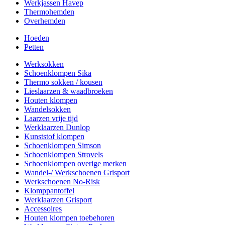
Werkjassen Havep
Thermohemden
Overhemden
Hoeden
Petten
Werksokken
Schoenklompen Sika
Thermo sokken / kousen
Lieslaarzen & waadbroeken
Houten klompen
Wandelsokken
Laarzen vrije tijd
Werklaarzen Dunlop
Kunststof klompen
Schoenklompen Simson
Schoenklompen Strovels
Schoenklompen overige merken
Wandel-/ Werkschoenen Grisport
Werkschoenen No-Risk
Klomppantoffel
Werklaarzen Grisport
Accessoires
Houten klompen toebehoren