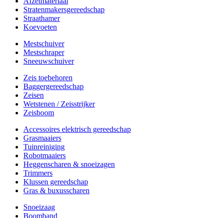
Afzetmateriaal
Stratenmakersgereedschap
Straathamer
Koevoeten
Mestschuiver
Mestschraper
Sneeuwschuiver
Zeis toebehoren
Baggergereedschap
Zeisen
Wetstenen / Zeisstrijker
Zeisboom
Accessoires elektrisch gereedschap
Grasmaaiers
Tuinreiniging
Robotmaaiers
Heggenscharen & snoeizagen
Trimmers
Klussen gereedschap
Gras & buxusscharen
Snoeizaag
Boomband