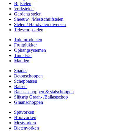
Bijlstelen
Vorkstelen
Gardena stelen
Sneeuw- /Mestschuifstelen
Stelen / Handvaten diversen
Telescoopstelen
Tuin producten
Fruitplukker
Ophangsystemen
Tuinafval
Manden
Spades
Betonschoppen
Schepbatsen
Batsen
Ballastschoppen & stalschoppen
Slijtsrip Graan- /Ballastschop
Graanschoppen
Spitvorken
Hooivorken
Mestvorken
Bietenvorken