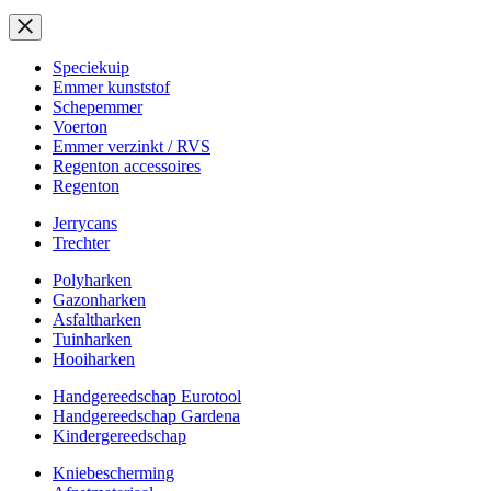
Speciekuip
Emmer kunststof
Schepemmer
Voerton
Emmer verzinkt / RVS
Regenton accessoires
Regenton
Jerrycans
Trechter
Polyharken
Gazonharken
Asfaltharken
Tuinharken
Hooiharken
Handgereedschap Eurotool
Handgereedschap Gardena
Kindergereedschap
Kniebescherming