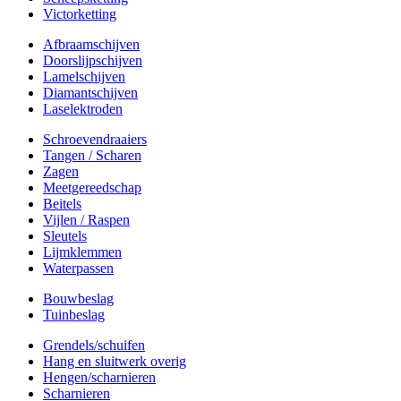
Victorketting
Afbraamschijven
Doorslijpschijven
Lamelschijven
Diamantschijven
Laselektroden
Schroevendraaiers
Tangen / Scharen
Zagen
Meetgereedschap
Beitels
Vijlen / Raspen
Sleutels
Lijmklemmen
Waterpassen
Bouwbeslag
Tuinbeslag
Grendels/schuifen
Hang en sluitwerk overig
Hengen/scharnieren
Scharnieren