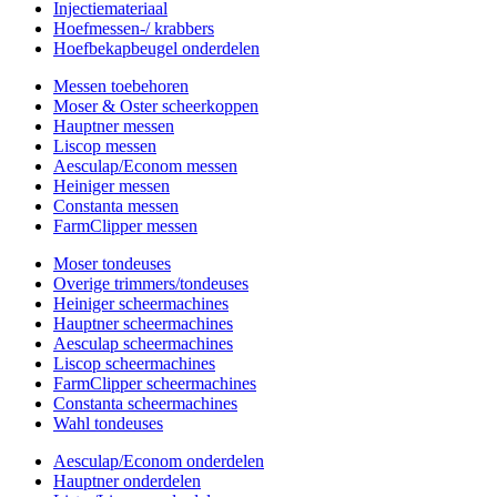
Injectiemateriaal
Hoefmessen-/ krabbers
Hoefbekapbeugel onderdelen
Messen toebehoren
Moser & Oster scheerkoppen
Hauptner messen
Liscop messen
Aesculap/Econom messen
Heiniger messen
Constanta messen
FarmClipper messen
Moser tondeuses
Overige trimmers/tondeuses
Heiniger scheermachines
Hauptner scheermachines
Aesculap scheermachines
Liscop scheermachines
FarmClipper scheermachines
Constanta scheermachines
Wahl tondeuses
Aesculap/Econom onderdelen
Hauptner onderdelen