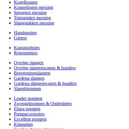
Kogelkranen
Koppelingen messing
Sproeiers messing
Tuinspuiten messing
Slangstukken messing
Handspuiten
Gieters
Kunststoftules
Regenmeters
Overige slangen
Overige slangenwagen & houders
Beregeningsslangen
Gardena slangen
Gardena slangenwagen & houders
Slangklemmen
Leader pompen
Zwengelpompen & Onderdelen
Ebara pompen
Pompaccessoires
Excellent pompen
Kinpumps