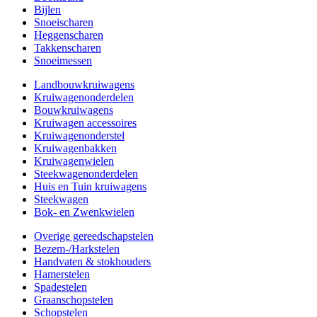
Bijlen
Snoeischaren
Heggenscharen
Takkenscharen
Snoeimessen
Landbouwkruiwagens
Kruiwagenonderdelen
Bouwkruiwagens
Kruiwagen accessoires
Kruiwagenonderstel
Kruiwagenbakken
Kruiwagenwielen
Steekwagenonderdelen
Huis en Tuin kruiwagens
Steekwagen
Bok- en Zwenkwielen
Overige gereedschapstelen
Bezem-/Harkstelen
Handvaten & stokhouders
Hamerstelen
Spadestelen
Graanschopstelen
Schopstelen