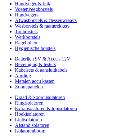
Handveger & blik
Voetenveegborstels
Handvegers
Afwasborstels & flessenwissers
Wasborstels & raamtrekkers
Tonborstels
Werkborstels
Ragebollen
Hygienische borstels
Batterijen 9V & Accu's 12V
Beveiliging & testers
Kabelsets & aansluitkabels
Aarding
Metalen accu kasten
Zonnepanelen
Draad & koord isolatoren
Ringisolatoren
Extra isolatoren & topisolatoren
Hoekisolatoren
Lintisolatoren
Afstandisolatoren
Isolatorenboom