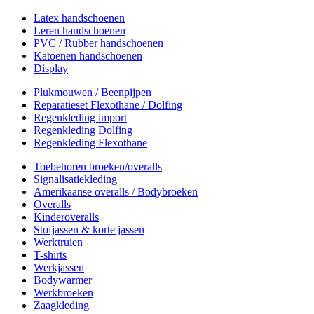
Latex handschoenen
Leren handschoenen
PVC / Rubber handschoenen
Katoenen handschoenen
Display
Plukmouwen / Beenpijpen
Reparatieset Flexothane / Dolfing
Regenkleding import
Regenkleding Dolfing
Regenkleding Flexothane
Toebehoren broeken/overalls
Signalisatiekleding
Amerikaanse overalls / Bodybroeken
Overalls
Kinderoveralls
Stofjassen & korte jassen
Werktruien
T-shirts
Werkjassen
Bodywarmer
Werkbroeken
Zaagkleding