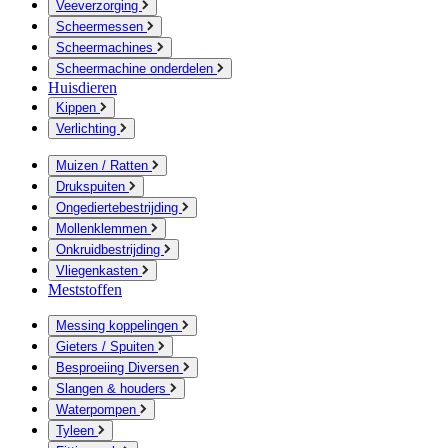
Veeverzorging
Scheermessen
Scheermachines
Scheermachine onderdelen
Huisdieren
Kippen
Verlichting
Muizen / Ratten
Drukspuiten
Ongediertebestrijding
Mollenklemmen
Onkruidbestrijding
Vliegenkasten
Meststoffen
Messing koppelingen
Gieters / Spuiten
Besproeiing Diversen
Slangen & houders
Waterpompen
Tyleen