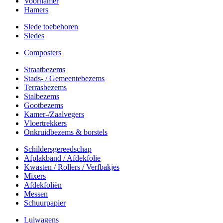
Voorhamer
Hamers
Slede toebehoren
Sledes
Composters
Straatbezems
Stads- / Gemeentebezems
Terrasbezems
Stalbezems
Gootbezems
Kamer-/Zaalvegers
Vloertrekkers
Onkruidbezems & borstels
Schildersgereedschap
Afplakband / Afdekfolie
Kwasten / Rollers / Verfbakjes
Mixers
Afdekfoliën
Messen
Schuurpapier
Luiwagens