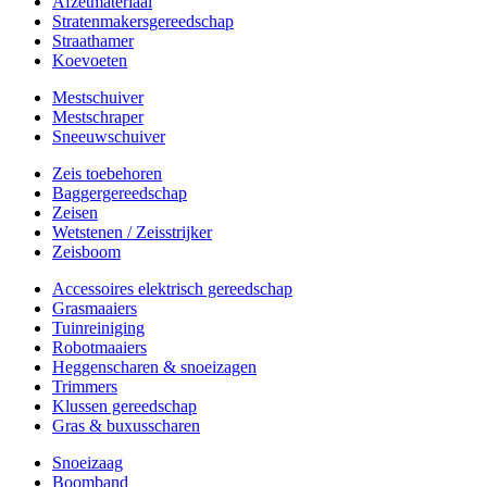
Afzetmateriaal
Stratenmakersgereedschap
Straathamer
Koevoeten
Mestschuiver
Mestschraper
Sneeuwschuiver
Zeis toebehoren
Baggergereedschap
Zeisen
Wetstenen / Zeisstrijker
Zeisboom
Accessoires elektrisch gereedschap
Grasmaaiers
Tuinreiniging
Robotmaaiers
Heggenscharen & snoeizagen
Trimmers
Klussen gereedschap
Gras & buxusscharen
Snoeizaag
Boomband