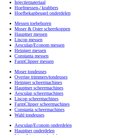
Injectiemateriaal
Hoefmessen-/ krabbers
Hoefbekapbeugel onderdelen
Messen toebehoren
Moser & Oster scheerkoppen
Hauptner messen
Liscop messen
Aesculap/Econom messen
Heiniger messen
Constanta messen
FarmClipper messen
Moser tondeuses
Overige trimmers/tondeuses
Heiniger scheermachines
Hauptner scheermachines
Aesculap scheermachines
Liscop scheermachines
FarmClipper scheermachines
Constanta scheermachines
Wahl tondeuses
Aesculap/Econom onderdelen
Hauptner onderdelen