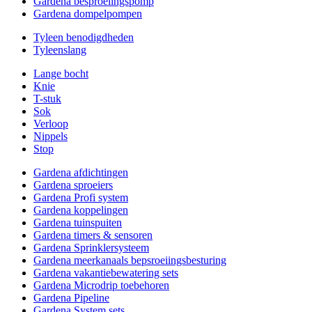
Gardena besproeiingspomp
Gardena dompelpompen
Tyleen benodigdheden
Tyleenslang
Lange bocht
Knie
T-stuk
Sok
Verloop
Nippels
Stop
Gardena afdichtingen
Gardena sproeiers
Gardena Profi system
Gardena koppelingen
Gardena tuinspuiten
Gardena timers & sensoren
Gardena Sprinklersysteem
Gardena meerkanaals bepsroeiingsbesturing
Gardena vakantiebewatering sets
Gardena Microdrip toebehoren
Gardena Pipeline
Gardena System sets