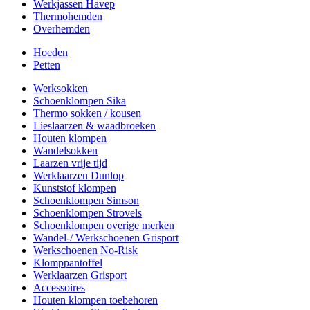
Werkjassen Havep
Thermohemden
Overhemden
Hoeden
Petten
Werksokken
Schoenklompen Sika
Thermo sokken / kousen
Lieslaarzen & waadbroeken
Houten klompen
Wandelsokken
Laarzen vrije tijd
Werklaarzen Dunlop
Kunststof klompen
Schoenklompen Simson
Schoenklompen Strovels
Schoenklompen overige merken
Wandel-/ Werkschoenen Grisport
Werkschoenen No-Risk
Klomppantoffel
Werklaarzen Grisport
Accessoires
Houten klompen toebehoren