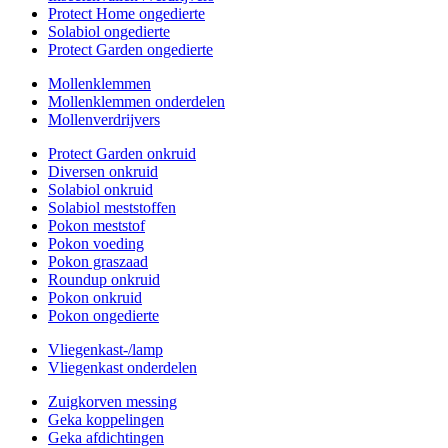
Protect Home ongedierte
Solabiol ongedierte
Protect Garden ongedierte
Mollenklemmen
Mollenklemmen onderdelen
Mollenverdrijvers
Protect Garden onkruid
Diversen onkruid
Solabiol onkruid
Solabiol meststoffen
Pokon meststof
Pokon voeding
Pokon graszaad
Roundup onkruid
Pokon onkruid
Pokon ongedierte
Vliegenkast-/lamp
Vliegenkast onderdelen
Zuigkorven messing
Geka koppelingen
Geka afdichtingen