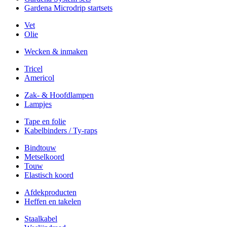
Gardena Microdrip startsets
Vet
Olie
Wecken & inmaken
Tricel
Americol
Zak- & Hoofdlampen
Lampjes
Tape en folie
Kabelbinders / Ty-raps
Bindtouw
Metselkoord
Touw
Elastisch koord
Afdekproducten
Heffen en takelen
Staalkabel