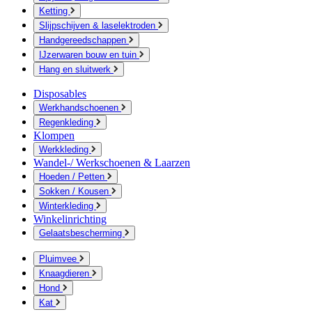
Ketting
Slijpschijven & laselektroden
Handgereedschappen
IJzerwaren bouw en tuin
Hang en sluitwerk
Disposables
Werkhandschoenen
Regenkleding
Klompen
Werkkleding
Wandel-/ Werkschoenen & Laarzen
Hoeden / Petten
Sokken / Kousen
Winterkleding
Winkelinrichting
Gelaatsbescherming
Pluimvee
Knaagdieren
Hond
Kat