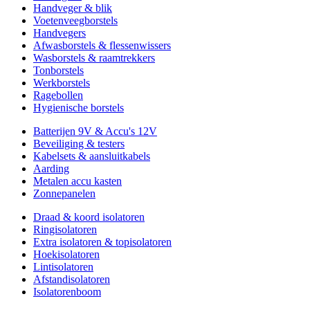
Handveger & blik
Voetenveegborstels
Handvegers
Afwasborstels & flessenwissers
Wasborstels & raamtrekkers
Tonborstels
Werkborstels
Ragebollen
Hygienische borstels
Batterijen 9V & Accu's 12V
Beveiliging & testers
Kabelsets & aansluitkabels
Aarding
Metalen accu kasten
Zonnepanelen
Draad & koord isolatoren
Ringisolatoren
Extra isolatoren & topisolatoren
Hoekisolatoren
Lintisolatoren
Afstandisolatoren
Isolatorenboom