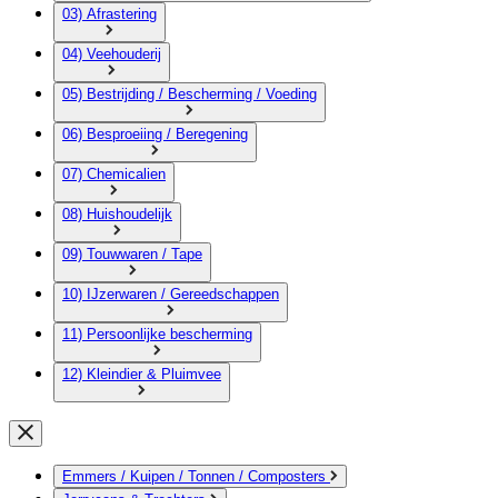
03) Afrastering
04) Veehouderij
05) Bestrijding / Bescherming / Voeding
06) Besproeiing / Beregening
07) Chemicalien
08) Huishoudelijk
09) Touwwaren / Tape
10) IJzerwaren / Gereedschappen
11) Persoonlijke bescherming
12) Kleindier & Pluimvee
Emmers / Kuipen / Tonnen / Composters