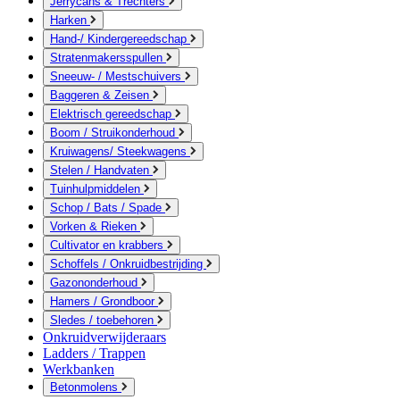
Jerrycans & Trechters
Harken
Hand-/ Kindergereedschap
Stratenmakersspullen
Sneeuw- / Mestschuivers
Baggeren & Zeisen
Elektrisch gereedschap
Boom / Struikonderhoud
Kruiwagens/ Steekwagens
Stelen / Handvaten
Tuinhulpmiddelen
Schop / Bats / Spade
Vorken & Rieken
Cultivator en krabbers
Schoffels / Onkruidbestrijding
Gazononderhoud
Hamers / Grondboor
Sledes / toebehoren
Onkruidverwijderaars
Ladders / Trappen
Werkbanken
Betonmolens