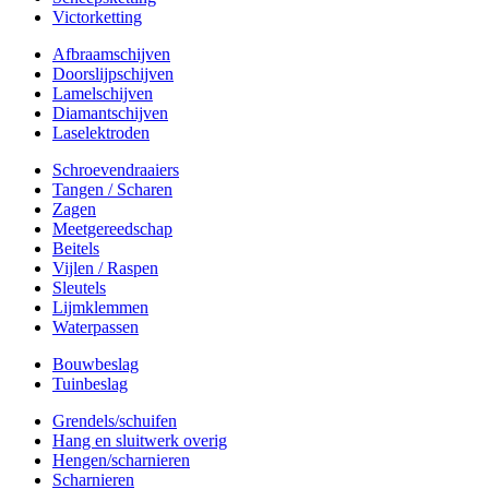
Victorketting
Afbraamschijven
Doorslijpschijven
Lamelschijven
Diamantschijven
Laselektroden
Schroevendraaiers
Tangen / Scharen
Zagen
Meetgereedschap
Beitels
Vijlen / Raspen
Sleutels
Lijmklemmen
Waterpassen
Bouwbeslag
Tuinbeslag
Grendels/schuifen
Hang en sluitwerk overig
Hengen/scharnieren
Scharnieren