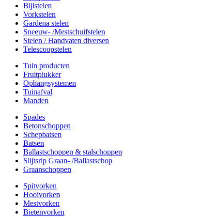
Bijlstelen
Vorkstelen
Gardena stelen
Sneeuw- /Mestschuifstelen
Stelen / Handvaten diversen
Telescoopstelen
Tuin producten
Fruitplukker
Ophangsystemen
Tuinafval
Manden
Spades
Betonschoppen
Schepbatsen
Batsen
Ballastschoppen & stalschoppen
Slijtsrip Graan- /Ballastschop
Graanschoppen
Spitvorken
Hooivorken
Mestvorken
Bietenvorken