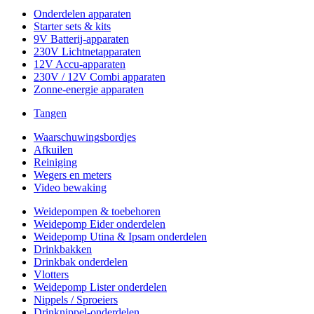
Onderdelen apparaten
Starter sets & kits
9V Batterij-apparaten
230V Lichtnetapparaten
12V Accu-apparaten
230V / 12V Combi apparaten
Zonne-energie apparaten
Tangen
Waarschuwingsbordjes
Afkuilen
Reiniging
Wegers en meters
Video bewaking
Weidepompen & toebehoren
Weidepomp Eider onderdelen
Weidepomp Utina & Ipsam onderdelen
Drinkbakken
Drinkbak onderdelen
Vlotters
Weidepomp Lister onderdelen
Nippels / Sproeiers
Drinknippel-onderdelen