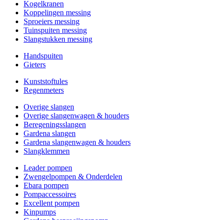
Kogelkranen
Koppelingen messing
Sproeiers messing
Tuinspuiten messing
Slangstukken messing
Handspuiten
Gieters
Kunststoftules
Regenmeters
Overige slangen
Overige slangenwagen & houders
Beregeningsslangen
Gardena slangen
Gardena slangenwagen & houders
Slangklemmen
Leader pompen
Zwengelpompen & Onderdelen
Ebara pompen
Pompaccessoires
Excellent pompen
Kinpumps