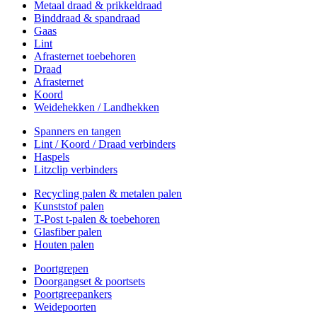
Metaal draad & prikkeldraad
Binddraad & spandraad
Gaas
Lint
Afrasternet toebehoren
Draad
Afrasternet
Koord
Weidehekken / Landhekken
Spanners en tangen
Lint / Koord / Draad verbinders
Haspels
Litzclip verbinders
Recycling palen & metalen palen
Kunststof palen
T-Post t-palen & toebehoren
Glasfiber palen
Houten palen
Poortgrepen
Doorgangset & poortsets
Poortgreepankers
Weidepoorten