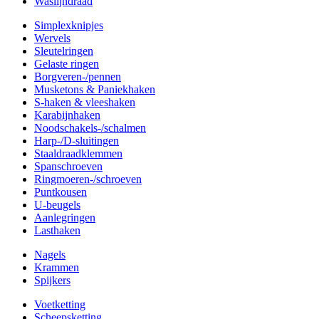
Waslijndraad
Simplexknipjes
Wervels
Sleutelringen
Gelaste ringen
Borgveren-/pennen
Musketons & Paniekhaken
S-haken & vleeshaken
Karabijnhaken
Noodschakels-/schalmen
Harp-/D-sluitingen
Staaldraadklemmen
Spanschroeven
Ringmoeren-/schroeven
Puntkousen
U-beugels
Aanlegringen
Lasthaken
Nagels
Krammen
Spijkers
Voetketting
Scheepsketting