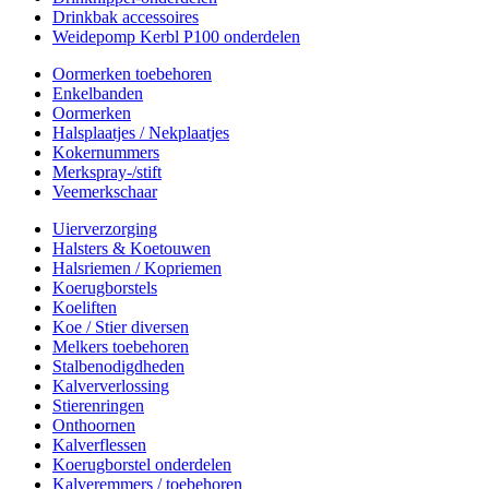
Drinkbak accessoires
Weidepomp Kerbl P100 onderdelen
Oormerken toebehoren
Enkelbanden
Oormerken
Halsplaatjes / Nekplaatjes
Kokernummers
Merkspray-/stift
Veemerkschaar
Uierverzorging
Halsters & Koetouwen
Halsriemen / Kopriemen
Koerugborstels
Koeliften
Koe / Stier diversen
Melkers toebehoren
Stalbenodigdheden
Kalververlossing
Stierenringen
Onthoornen
Kalverflessen
Koerugborstel onderdelen
Kalveremmers / toebehoren