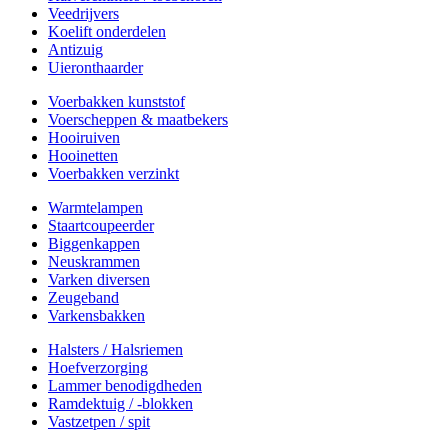
Veedrijvers
Koelift onderdelen
Antizuig
Uieronthaarder
Voerbakken kunststof
Voerscheppen & maatbekers
Hooiruiven
Hooinetten
Voerbakken verzinkt
Warmtelampen
Staartcoupeerder
Biggenkappen
Neuskrammen
Varken diversen
Zeugeband
Varkensbakken
Halsters / Halsriemen
Hoefverzorging
Lammer benodigdheden
Ramdektuig / -blokken
Vastzetpen / spit