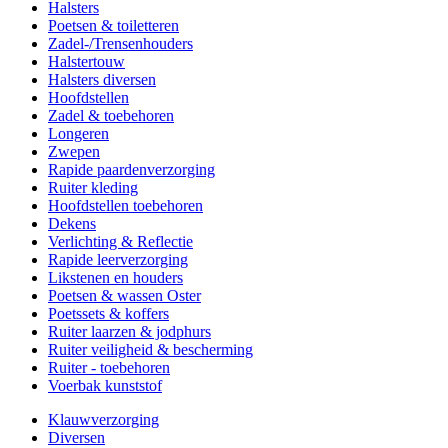
Halsters
Poetsen & toiletteren
Zadel-/Trensenhouders
Halstertouw
Halsters diversen
Hoofdstellen
Zadel & toebehoren
Longeren
Zwepen
Rapide paardenverzorging
Ruiter kleding
Hoofdstellen toebehoren
Dekens
Verlichting & Reflectie
Rapide leerverzorging
Likstenen en houders
Poetsen & wassen Oster
Poetssets & koffers
Ruiter laarzen & jodphurs
Ruiter veiligheid & bescherming
Ruiter - toebehoren
Voerbak kunststof
Klauwverzorging
Diversen