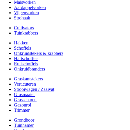
Maisvorken
Aardappelvorken
Vijgenvorken
Strohaak
Cultivators
Tuinkrabbers
Hakken
Schoffels
Onkruidstekers & krabbers
Hartschoffels
Ruitschoffels
Onkruidbranders
Graskantstekers
Verticuteren
Strooiwagen / Zaaivat
Grasmaaier
Grasscharen
Gazonrol
Trimmer
Grondboor
Tuinhamer