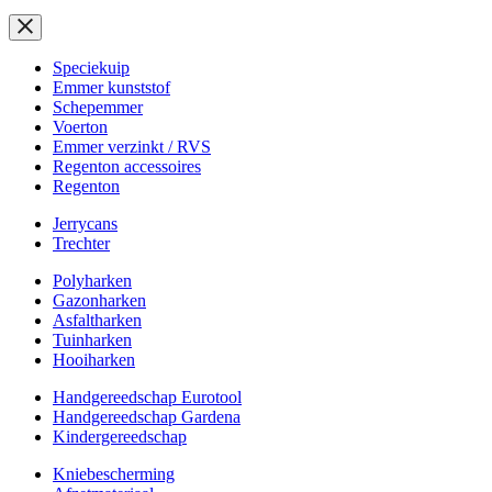
Speciekuip
Emmer kunststof
Schepemmer
Voerton
Emmer verzinkt / RVS
Regenton accessoires
Regenton
Jerrycans
Trechter
Polyharken
Gazonharken
Asfaltharken
Tuinharken
Hooiharken
Handgereedschap Eurotool
Handgereedschap Gardena
Kindergereedschap
Kniebescherming