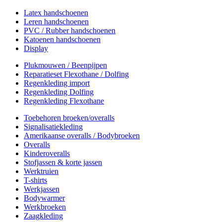
Latex handschoenen
Leren handschoenen
PVC / Rubber handschoenen
Katoenen handschoenen
Display
Plukmouwen / Beenpijpen
Reparatieset Flexothane / Dolfing
Regenkleding import
Regenkleding Dolfing
Regenkleding Flexothane
Toebehoren broeken/overalls
Signalisatiekleding
Amerikaanse overalls / Bodybroeken
Overalls
Kinderoveralls
Stofjassen & korte jassen
Werktruien
T-shirts
Werkjassen
Bodywarmer
Werkbroeken
Zaagkleding