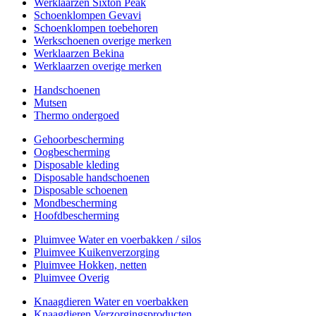
Werklaarzen Sixton Peak
Schoenklompen Gevavi
Schoenklompen toebehoren
Werkschoenen overige merken
Werklaarzen Bekina
Werklaarzen overige merken
Handschoenen
Mutsen
Thermo ondergoed
Gehoorbescherming
Oogbescherming
Disposable kleding
Disposable handschoenen
Disposable schoenen
Mondbescherming
Hoofdbescherming
Pluimvee Water en voerbakken / silos
Pluimvee Kuikenverzorging
Pluimvee Hokken, netten
Pluimvee Overig
Knaagdieren Water en voerbakken
Knaagdieren Verzorgingsproducten