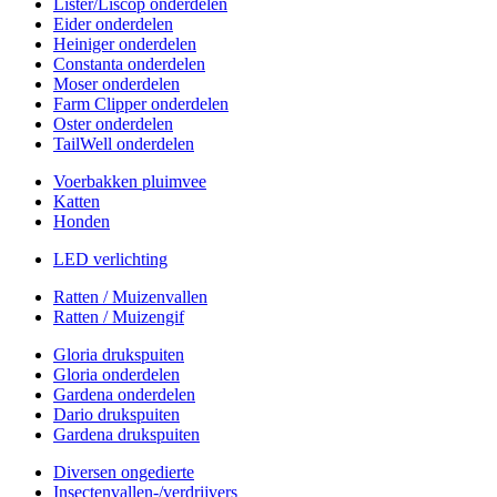
Lister/Liscop onderdelen
Eider onderdelen
Heiniger onderdelen
Constanta onderdelen
Moser onderdelen
Farm Clipper onderdelen
Oster onderdelen
TailWell onderdelen
Voerbakken pluimvee
Katten
Honden
LED verlichting
Ratten / Muizenvallen
Ratten / Muizengif
Gloria drukspuiten
Gloria onderdelen
Gardena onderdelen
Dario drukspuiten
Gardena drukspuiten
Diversen ongedierte
Insectenvallen-/verdrijvers