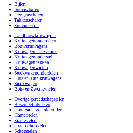
Bijlen
Snoeischaren
Heggenscharen
Takkenscharen
Snoeimessen
Landbouwkruiwagens
Kruiwagenonderdelen
Bouwkruiwagens
Kruiwagen accessoires
Kruiwagenonderstel
Kruiwagenbakken
Kruiwagenwielen
Steekwagenonderdelen
Huis en Tuin kruiwagens
Steekwagen
Bok- en Zwenkwielen
Overige gereedschapstelen
Bezem-/Harkstelen
Handvaten & stokhouders
Hamerstelen
Spadestelen
Graanschopstelen
Schopstelen