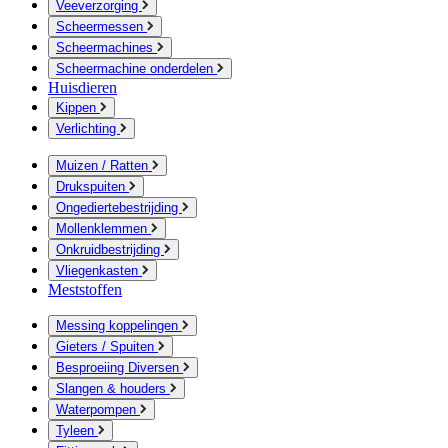
Veeverzorging
Scheermessen
Scheermachines
Scheermachine onderdelen
Huisdieren
Kippen
Verlichting
Muizen / Ratten
Drukspuiten
Ongediertebestrijding
Mollenklemmen
Onkruidbestrijding
Vliegenkasten
Meststoffen
Messing koppelingen
Gieters / Spuiten
Besproeiing Diversen
Slangen & houders
Waterpompen
Tyleen