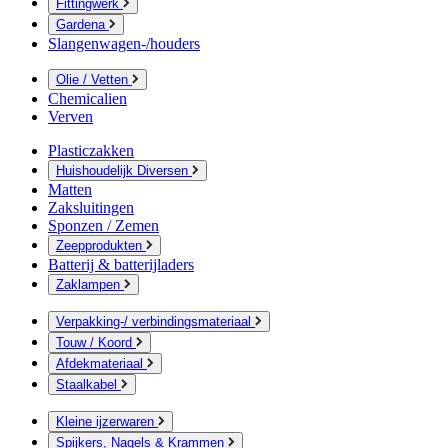
Fittingwerk
Gardena
Slangenwagen-/houders
Olie / Vetten
Chemicalien
Verven
Plasticzakken
Huishoudelijk Diversen
Matten
Zaksluitingen
Sponzen / Zemen
Zeepprodukten
Batterij & batterijladers
Zaklampen
Verpakking-/ verbindingsmateriaal
Touw / Koord
Afdekmateriaal
Staalkabel
Kleine ijzerwaren
Spijkers, Nagels & Krammen