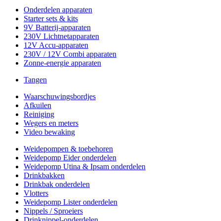
Onderdelen apparaten
Starter sets & kits
9V Batterij-apparaten
230V Lichtnetapparaten
12V Accu-apparaten
230V / 12V Combi apparaten
Zonne-energie apparaten
Tangen
Waarschuwingsbordjes
Afkuilen
Reiniging
Wegers en meters
Video bewaking
Weidepompen & toebehoren
Weidepomp Eider onderdelen
Weidepomp Utina & Ipsam onderdelen
Drinkbakken
Drinkbak onderdelen
Vlotters
Weidepomp Lister onderdelen
Nippels / Sproeiers
Drinknippel-onderdelen