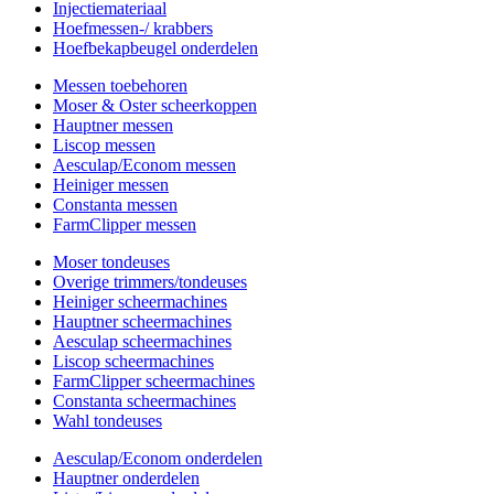
Injectiemateriaal
Hoefmessen-/ krabbers
Hoefbekapbeugel onderdelen
Messen toebehoren
Moser & Oster scheerkoppen
Hauptner messen
Liscop messen
Aesculap/Econom messen
Heiniger messen
Constanta messen
FarmClipper messen
Moser tondeuses
Overige trimmers/tondeuses
Heiniger scheermachines
Hauptner scheermachines
Aesculap scheermachines
Liscop scheermachines
FarmClipper scheermachines
Constanta scheermachines
Wahl tondeuses
Aesculap/Econom onderdelen
Hauptner onderdelen