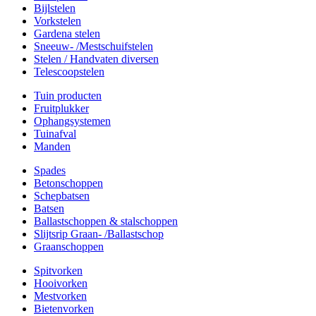
Bijlstelen
Vorkstelen
Gardena stelen
Sneeuw- /Mestschuifstelen
Stelen / Handvaten diversen
Telescoopstelen
Tuin producten
Fruitplukker
Ophangsystemen
Tuinafval
Manden
Spades
Betonschoppen
Schepbatsen
Batsen
Ballastschoppen & stalschoppen
Slijtsrip Graan- /Ballastschop
Graanschoppen
Spitvorken
Hooivorken
Mestvorken
Bietenvorken