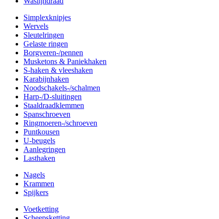
Waslijndraad
Simplexknipjes
Wervels
Sleutelringen
Gelaste ringen
Borgveren-/pennen
Musketons & Paniekhaken
S-haken & vleeshaken
Karabijnhaken
Noodschakels-/schalmen
Harp-/D-sluitingen
Staaldraadklemmen
Spanschroeven
Ringmoeren-/schroeven
Puntkousen
U-beugels
Aanlegringen
Lasthaken
Nagels
Krammen
Spijkers
Voetketting
Scheepsketting