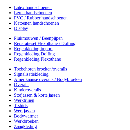
Latex handschoenen
Leren handschoenen
PVC / Rubber handschoenen
Katoenen handschoenen
Display
Plukmouwen / Beenpijpen
Reparatieset Flexothane / Dolfing
Regenkleding import
Regenkleding Dolfing
Regenkleding Flexothane
Toebehoren broeken/overalls
Signalisatiekleding
Amerikaanse overalls / Bodybroeken
Overalls
Kinderoveralls
Stofjassen & korte jassen
Werktruien
T-shirts
Werkjassen
Bodywarmer
Werkbroeken
Zaagkleding