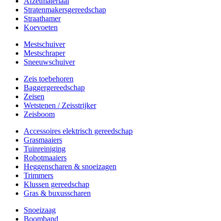
Afzetmateriaal
Stratenmakersgereedschap
Straathamer
Koevoeten
Mestschuiver
Mestschraper
Sneeuwschuiver
Zeis toebehoren
Baggergereedschap
Zeisen
Wetstenen / Zeisstrijker
Zeisboom
Accessoires elektrisch gereedschap
Grasmaaiers
Tuinreiniging
Robotmaaiers
Heggenscharen & snoeizagen
Trimmers
Klussen gereedschap
Gras & buxusscharen
Snoeizaag
Boomband