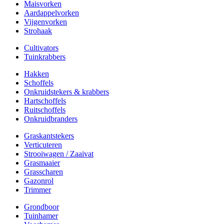
Maisvorken
Aardappelvorken
Vijgenvorken
Strohaak
Cultivators
Tuinkrabbers
Hakken
Schoffels
Onkruidstekers & krabbers
Hartschoffels
Ruitschoffels
Onkruidbranders
Graskantstekers
Verticuteren
Strooiwagen / Zaaivat
Grasmaaier
Grasscharen
Gazonrol
Trimmer
Grondboor
Tuinhamer