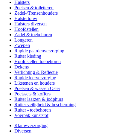
Halsters
Poetsen & toiletteren
Zadel-/Trensenhouders
Halstertouw
Halsters diversen
Hoofdstellen
Zadel & toebehoren
Longeren
Zwepen
Rapide paardenverzorging
Ruiter kleding
Hoofdstellen toebehoren
Dekens
Verlichting & Reflectie
Rapide leerverzorging
Likstenen en houders
Poetsen & wassen Oster
Poetssets & koffers
Ruiter laarzen & jodphurs
Ruiter veiligheid & bescherming
Ruiter - toebehoren
Voerbak kunststof
Klauwverzorging
Diversen