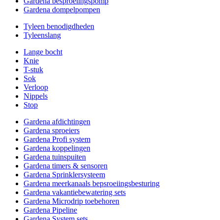
Gardena besproeiingspomp
Gardena dompelpompen
Tyleen benodigdheden
Tyleenslang
Lange bocht
Knie
T-stuk
Sok
Verloop
Nippels
Stop
Gardena afdichtingen
Gardena sproeiers
Gardena Profi system
Gardena koppelingen
Gardena tuinspuiten
Gardena timers & sensoren
Gardena Sprinklersysteem
Gardena meerkanaals bepsroeiingsbesturing
Gardena vakantiebewatering sets
Gardena Microdrip toebehoren
Gardena Pipeline
Gardena System sets