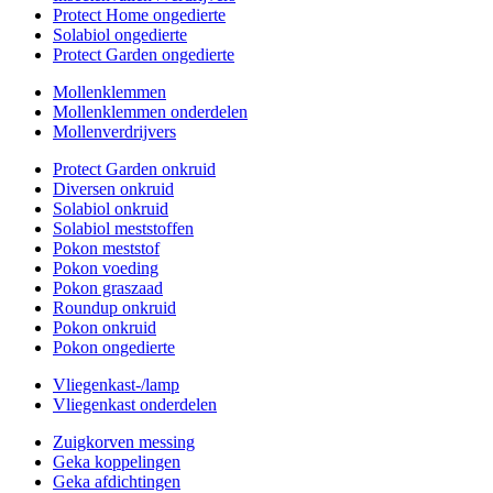
Protect Home ongedierte
Solabiol ongedierte
Protect Garden ongedierte
Mollenklemmen
Mollenklemmen onderdelen
Mollenverdrijvers
Protect Garden onkruid
Diversen onkruid
Solabiol onkruid
Solabiol meststoffen
Pokon meststof
Pokon voeding
Pokon graszaad
Roundup onkruid
Pokon onkruid
Pokon ongedierte
Vliegenkast-/lamp
Vliegenkast onderdelen
Zuigkorven messing
Geka koppelingen
Geka afdichtingen