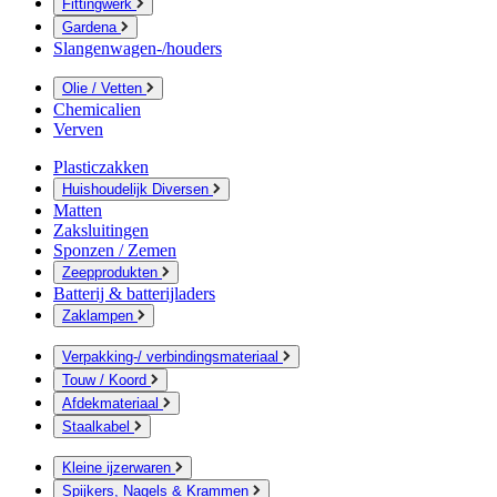
Fittingwerk
Gardena
Slangenwagen-/houders
Olie / Vetten
Chemicalien
Verven
Plasticzakken
Huishoudelijk Diversen
Matten
Zaksluitingen
Sponzen / Zemen
Zeepprodukten
Batterij & batterijladers
Zaklampen
Verpakking-/ verbindingsmateriaal
Touw / Koord
Afdekmateriaal
Staalkabel
Kleine ijzerwaren
Spijkers, Nagels & Krammen