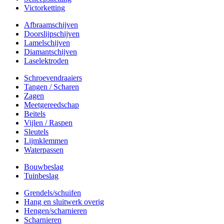
Victorketting
Afbraamschijven
Doorslijpschijven
Lamelschijven
Diamantschijven
Laselektroden
Schroevendraaiers
Tangen / Scharen
Zagen
Meetgereedschap
Beitels
Vijlen / Raspen
Sleutels
Lijmklemmen
Waterpassen
Bouwbeslag
Tuinbeslag
Grendels/schuifen
Hang en sluitwerk overig
Hengen/scharnieren
Scharnieren