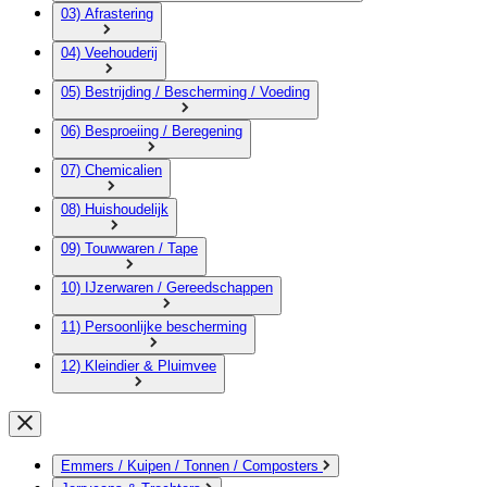
03) Afrastering
04) Veehouderij
05) Bestrijding / Bescherming / Voeding
06) Besproeiing / Beregening
07) Chemicalien
08) Huishoudelijk
09) Touwwaren / Tape
10) IJzerwaren / Gereedschappen
11) Persoonlijke bescherming
12) Kleindier & Pluimvee
Emmers / Kuipen / Tonnen / Composters