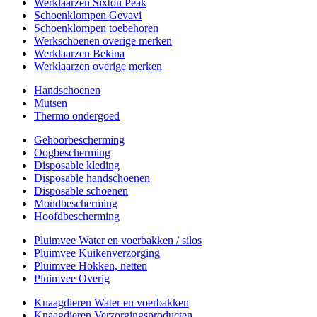
Werklaarzen Sixton Peak
Schoenklompen Gevavi
Schoenklompen toebehoren
Werkschoenen overige merken
Werklaarzen Bekina
Werklaarzen overige merken
Handschoenen
Mutsen
Thermo ondergoed
Gehoorbescherming
Oogbescherming
Disposable kleding
Disposable handschoenen
Disposable schoenen
Mondbescherming
Hoofdbescherming
Pluimvee Water en voerbakken / silos
Pluimvee Kuikenverzorging
Pluimvee Hokken, netten
Pluimvee Overig
Knaagdieren Water en voerbakken
Knaagdieren Verzorgingsproducten