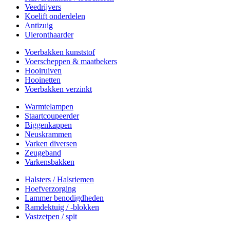
Veedrijvers
Koelift onderdelen
Antizuig
Uieronthaarder
Voerbakken kunststof
Voerscheppen & maatbekers
Hooiruiven
Hooinetten
Voerbakken verzinkt
Warmtelampen
Staartcoupeerder
Biggenkappen
Neuskrammen
Varken diversen
Zeugeband
Varkensbakken
Halsters / Halsriemen
Hoefverzorging
Lammer benodigdheden
Ramdektuig / -blokken
Vastzetpen / spit