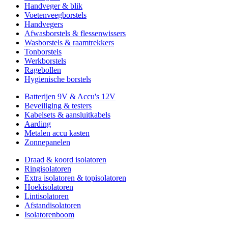
Handveger & blik
Voetenveegborstels
Handvegers
Afwasborstels & flessenwissers
Wasborstels & raamtrekkers
Tonborstels
Werkborstels
Ragebollen
Hygienische borstels
Batterijen 9V & Accu's 12V
Beveiliging & testers
Kabelsets & aansluitkabels
Aarding
Metalen accu kasten
Zonnepanelen
Draad & koord isolatoren
Ringisolatoren
Extra isolatoren & topisolatoren
Hoekisolatoren
Lintisolatoren
Afstandisolatoren
Isolatorenboom