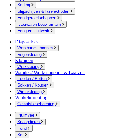
Ketting
Slijpschijven & laselektroden
Handgereedschappen
IJzerwaren bouw en tuin
Hang en sluitwerk
Disposables
Werkhandschoenen
Regenkleding
Klompen
Werkkleding
Wandel-/ Werkschoenen & Laarzen
Hoeden / Petten
Sokken / Kousen
Winterkleding
Winkelinrichting
Gelaatsbescherming
Pluimvee
Knaagdieren
Hond
Kat