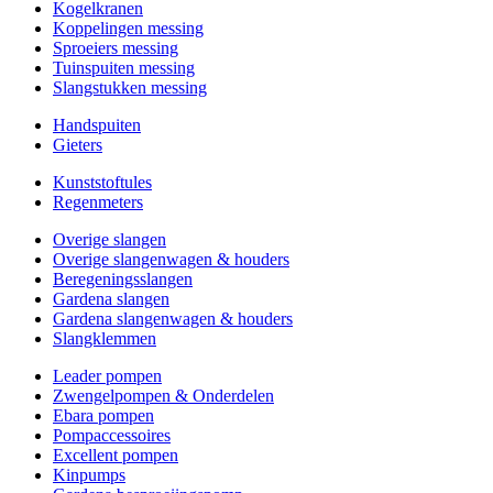
Kogelkranen
Koppelingen messing
Sproeiers messing
Tuinspuiten messing
Slangstukken messing
Handspuiten
Gieters
Kunststoftules
Regenmeters
Overige slangen
Overige slangenwagen & houders
Beregeningsslangen
Gardena slangen
Gardena slangenwagen & houders
Slangklemmen
Leader pompen
Zwengelpompen & Onderdelen
Ebara pompen
Pompaccessoires
Excellent pompen
Kinpumps