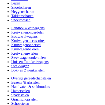
Bijlen
Snoeischaren
Heggenscharen
Takkenscharen
Snoeimessen
Landbouwkruiwagens
Kruiwagenonderdelen
Bouwkruiwagens
Kruiwagen accessoires
Kruiwagenonderstel
Kruiwagenbakken
Kruiwagenwielen
Steekwagenonderdelen
Huis en Tuin kruiwagens
Steekwagen
Bok- en Zwenkwielen
Overige gereedschapstelen
Bezem-/Harkstelen
Handvaten & stokhouders
Hamerstelen
Spadestelen
Graanschopstelen
Schopstelen