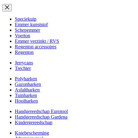
Speciekuip
Emmer kunststof
Schepemmer
Voerton
Emmer verzinkt / RVS
Regenton accessoires
Regenton
Jerrycans
Trechter
Polyharken
Gazonharken
Asfaltharken
Tuinharken
Hooiharken
Handgereedschap Eurotool
Handgereedschap Gardena
Kindergereedschap
Kniebescherming