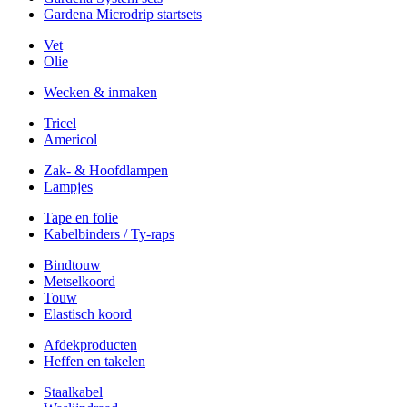
Gardena Microdrip startsets
Vet
Olie
Wecken & inmaken
Tricel
Americol
Zak- & Hoofdlampen
Lampjes
Tape en folie
Kabelbinders / Ty-raps
Bindtouw
Metselkoord
Touw
Elastisch koord
Afdekproducten
Heffen en takelen
Staalkabel