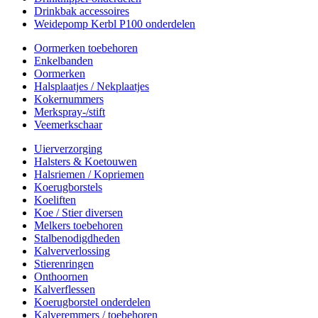
Drinkbak accessoires
Weidepomp Kerbl P100 onderdelen
Oormerken toebehoren
Enkelbanden
Oormerken
Halsplaatjes / Nekplaatjes
Kokernummers
Merkspray-/stift
Veemerkschaar
Uierverzorging
Halsters & Koetouwen
Halsriemen / Kopriemen
Koerugborstels
Koeliften
Koe / Stier diversen
Melkers toebehoren
Stalbenodigdheden
Kalververlossing
Stierenringen
Onthoornen
Kalverflessen
Koerugborstel onderdelen
Kalveremmers / toebehoren