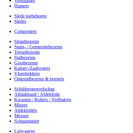
Voorhamer
Hamers
Slede toebehoren
Sledes
Composters
Straatbezems
Stads- / Gemeentebezems
Terrasbezems
Stalbezems
Gootbezems
Kamer-/Zaalvegers
Vloertrekkers
Onkruidbezems & borstels
Schildersgereedschap
Afplakband / Afdekfolie
Kwasten / Rollers / Verfbakjes
Mixers
Afdekfoliën
Messen
Schuurpapier
Luiwagens