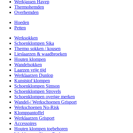
Werkjassen Havep
Thermohemden
Overhemden
Hoeden
Petten
Werksokken
Schoenklompen Sika
Thermo sokken / kousen
Lieslaarzen & waadbroeken
Houten klompen
Wandelsokken
Laarzen vrije tijd
Werklaarzen Dunlop
Kunststof klompen
Schoenklompen Simson
Schoenklompen Strovels
Schoenklompen overige merken
Wandel-/ Werkschoenen Grisport
Werkschoenen No-Risk
Klomppantoffel
Werklaarzen Grisport
Accessoires
Houten klompen toebehoren