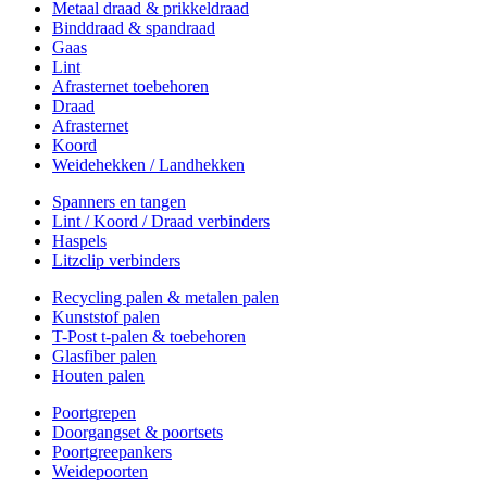
Metaal draad & prikkeldraad
Binddraad & spandraad
Gaas
Lint
Afrasternet toebehoren
Draad
Afrasternet
Koord
Weidehekken / Landhekken
Spanners en tangen
Lint / Koord / Draad verbinders
Haspels
Litzclip verbinders
Recycling palen & metalen palen
Kunststof palen
T-Post t-palen & toebehoren
Glasfiber palen
Houten palen
Poortgrepen
Doorgangset & poortsets
Poortgreepankers
Weidepoorten