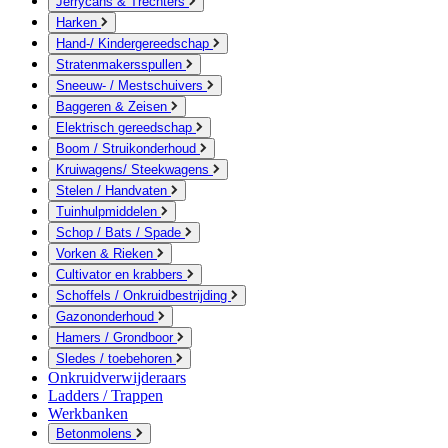
Jerrycans & Trechters
Harken
Hand-/ Kindergereedschap
Stratenmakersspullen
Sneeuw- / Mestschuivers
Baggeren & Zeisen
Elektrisch gereedschap
Boom / Struikonderhoud
Kruiwagens/ Steekwagens
Stelen / Handvaten
Tuinhulpmiddelen
Schop / Bats / Spade
Vorken & Rieken
Cultivator en krabbers
Schoffels / Onkruidbestrijding
Gazononderhoud
Hamers / Grondboor
Sledes / toebehoren
Onkruidverwijderaars
Ladders / Trappen
Werkbanken
Betonmolens