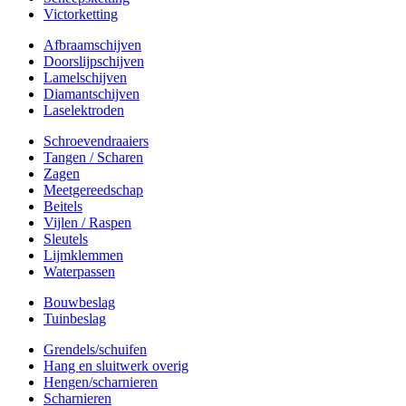
Victorketting
Afbraamschijven
Doorslijpschijven
Lamelschijven
Diamantschijven
Laselektroden
Schroevendraaiers
Tangen / Scharen
Zagen
Meetgereedschap
Beitels
Vijlen / Raspen
Sleutels
Lijmklemmen
Waterpassen
Bouwbeslag
Tuinbeslag
Grendels/schuifen
Hang en sluitwerk overig
Hengen/scharnieren
Scharnieren