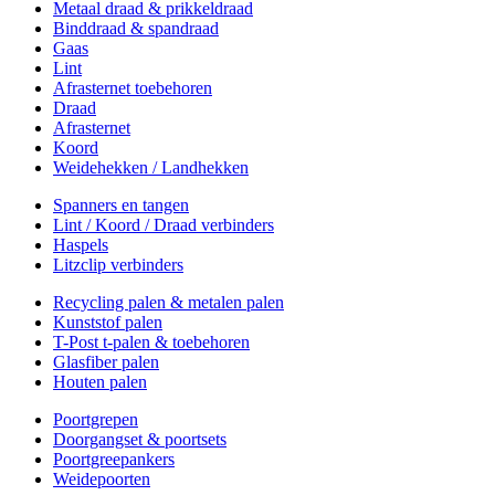
Metaal draad & prikkeldraad
Binddraad & spandraad
Gaas
Lint
Afrasternet toebehoren
Draad
Afrasternet
Koord
Weidehekken / Landhekken
Spanners en tangen
Lint / Koord / Draad verbinders
Haspels
Litzclip verbinders
Recycling palen & metalen palen
Kunststof palen
T-Post t-palen & toebehoren
Glasfiber palen
Houten palen
Poortgrepen
Doorgangset & poortsets
Poortgreepankers
Weidepoorten