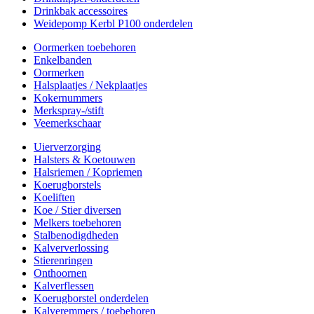
Drinkbak accessoires
Weidepomp Kerbl P100 onderdelen
Oormerken toebehoren
Enkelbanden
Oormerken
Halsplaatjes / Nekplaatjes
Kokernummers
Merkspray-/stift
Veemerkschaar
Uierverzorging
Halsters & Koetouwen
Halsriemen / Kopriemen
Koerugborstels
Koeliften
Koe / Stier diversen
Melkers toebehoren
Stalbenodigdheden
Kalververlossing
Stierenringen
Onthoornen
Kalverflessen
Koerugborstel onderdelen
Kalveremmers / toebehoren