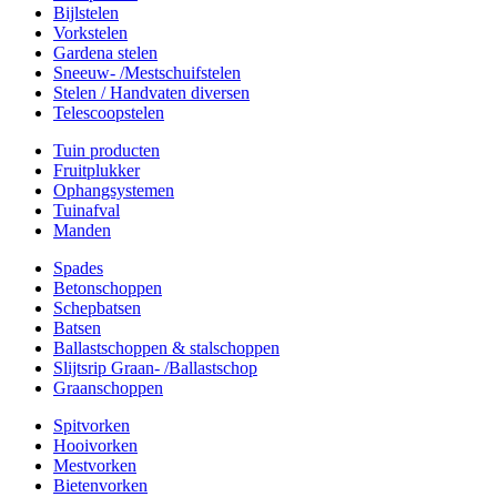
Bijlstelen
Vorkstelen
Gardena stelen
Sneeuw- /Mestschuifstelen
Stelen / Handvaten diversen
Telescoopstelen
Tuin producten
Fruitplukker
Ophangsystemen
Tuinafval
Manden
Spades
Betonschoppen
Schepbatsen
Batsen
Ballastschoppen & stalschoppen
Slijtsrip Graan- /Ballastschop
Graanschoppen
Spitvorken
Hooivorken
Mestvorken
Bietenvorken