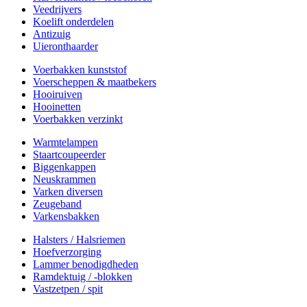
Veedrijvers
Koelift onderdelen
Antizuig
Uieronthaarder
Voerbakken kunststof
Voerscheppen & maatbekers
Hooiruiven
Hooinetten
Voerbakken verzinkt
Warmtelampen
Staartcoupeerder
Biggenkappen
Neuskrammen
Varken diversen
Zeugeband
Varkensbakken
Halsters / Halsriemen
Hoefverzorging
Lammer benodigdheden
Ramdektuig / -blokken
Vastzetpen / spit