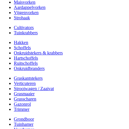
Maisvorken
Aardappelvorken
Vijgenvorken
Strohaak
Cultivators
Tuinkrabbers
Hakken
Schoffels
Onkruidstekers & krabbers
Hartschoffels
Ruitschoffels
Onkruidbranders
Graskantstekers
Verticuteren
Strooiwagen / Zaaivat
Grasmaaier
Grasscharen
Gazonrol
Trimmer
Grondboor
Tuinhamer