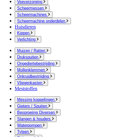
Veeverzorging
Scheermessen
Scheermachines
Scheermachine onderdelen
Huisdieren
Kippen
Verlichting
Muizen / Ratten
Drukspuiten
Ongediertebestrijding
Mollenklemmen
Onkruidbestrijding
Vliegenkasten
Meststoffen
Messing koppelingen
Gieters / Spuiten
Besproeiing Diversen
Slangen & houders
Waterpompen
Tyleen