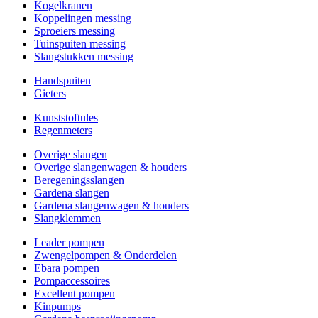
Kogelkranen
Koppelingen messing
Sproeiers messing
Tuinspuiten messing
Slangstukken messing
Handspuiten
Gieters
Kunststoftules
Regenmeters
Overige slangen
Overige slangenwagen & houders
Beregeningsslangen
Gardena slangen
Gardena slangenwagen & houders
Slangklemmen
Leader pompen
Zwengelpompen & Onderdelen
Ebara pompen
Pompaccessoires
Excellent pompen
Kinpumps