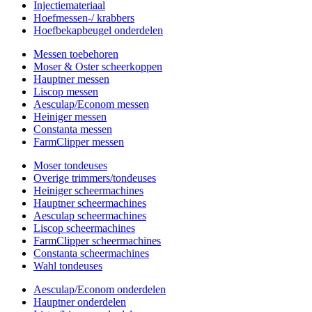
Injectiemateriaal
Hoefmessen-/ krabbers
Hoefbekapbeugel onderdelen
Messen toebehoren
Moser & Oster scheerkoppen
Hauptner messen
Liscop messen
Aesculap/Econom messen
Heiniger messen
Constanta messen
FarmClipper messen
Moser tondeuses
Overige trimmers/tondeuses
Heiniger scheermachines
Hauptner scheermachines
Aesculap scheermachines
Liscop scheermachines
FarmClipper scheermachines
Constanta scheermachines
Wahl tondeuses
Aesculap/Econom onderdelen
Hauptner onderdelen