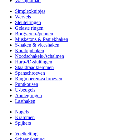
Waslijndraad
Simplexknipjes
Wervels
Sleutelringen
Gelaste ringen
Borgveren-/pennen
Musketons & Paniekhaken
S-haken & vleeshaken
Karabijnhaken
Noodschakels-/schalmen
Harp-/D-sluitingen
Staaldraadklemmen
Spanschroeven
Ringmoeren-/schroeven
Puntkousen
U-beugels
Aanlegringen
Lasthaken
Nagels
Krammen
Spijkers
Voetketting
Scheepsketting