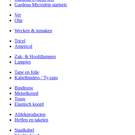
Gardena Microdrip startsets
Vet
Olie
Wecken & inmaken
Tricel
Americol
Zak- & Hoofdlampen
Lampjes
Tape en folie
Kabelbinders / Ty-raps
Bindtouw
Metselkoord
Touw
Elastisch koord
Afdekproducten
Heffen en takelen
Staalkabel