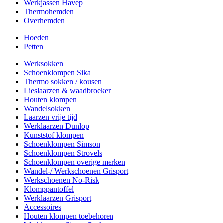
Werkjassen Havep
Thermohemden
Overhemden
Hoeden
Petten
Werksokken
Schoenklompen Sika
Thermo sokken / kousen
Lieslaarzen & waadbroeken
Houten klompen
Wandelsokken
Laarzen vrije tijd
Werklaarzen Dunlop
Kunststof klompen
Schoenklompen Simson
Schoenklompen Strovels
Schoenklompen overige merken
Wandel-/ Werkschoenen Grisport
Werkschoenen No-Risk
Klomppantoffel
Werklaarzen Grisport
Accessoires
Houten klompen toebehoren