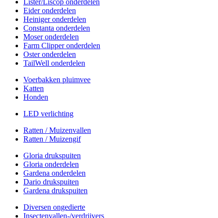
Lister/Liscop onderdelen
Eider onderdelen
Heiniger onderdelen
Constanta onderdelen
Moser onderdelen
Farm Clipper onderdelen
Oster onderdelen
TailWell onderdelen
Voerbakken pluimvee
Katten
Honden
LED verlichting
Ratten / Muizenvallen
Ratten / Muizengif
Gloria drukspuiten
Gloria onderdelen
Gardena onderdelen
Dario drukspuiten
Gardena drukspuiten
Diversen ongedierte
Insectenvallen-/verdrijvers