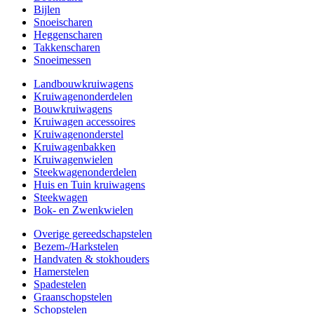
Bijlen
Snoeischaren
Heggenscharen
Takkenscharen
Snoeimessen
Landbouwkruiwagens
Kruiwagenonderdelen
Bouwkruiwagens
Kruiwagen accessoires
Kruiwagenonderstel
Kruiwagenbakken
Kruiwagenwielen
Steekwagenonderdelen
Huis en Tuin kruiwagens
Steekwagen
Bok- en Zwenkwielen
Overige gereedschapstelen
Bezem-/Harkstelen
Handvaten & stokhouders
Hamerstelen
Spadestelen
Graanschopstelen
Schopstelen