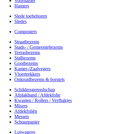
Voorhamer
Hamers
Slede toebehoren
Sledes
Composters
Straatbezems
Stads- / Gemeentebezems
Terrasbezems
Stalbezems
Gootbezems
Kamer-/Zaalvegers
Vloertrekkers
Onkruidbezems & borstels
Schildersgereedschap
Afplakband / Afdekfolie
Kwasten / Rollers / Verfbakjes
Mixers
Afdekfoliën
Messen
Schuurpapier
Luiwagens