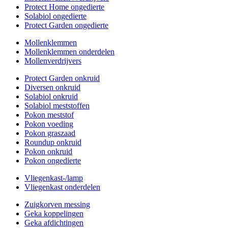
Protect Home ongedierte
Solabiol ongedierte
Protect Garden ongedierte
Mollenklemmen
Mollenklemmen onderdelen
Mollenverdrijvers
Protect Garden onkruid
Diversen onkruid
Solabiol onkruid
Solabiol meststoffen
Pokon meststof
Pokon voeding
Pokon graszaad
Roundup onkruid
Pokon onkruid
Pokon ongedierte
Vliegenkast-/lamp
Vliegenkast onderdelen
Zuigkorven messing
Geka koppelingen
Geka afdichtingen