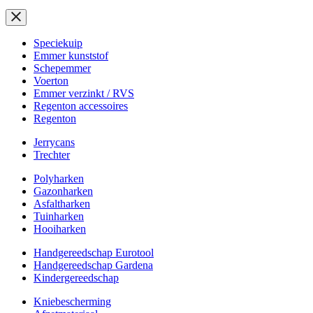
Speciekuip
Emmer kunststof
Schepemmer
Voerton
Emmer verzinkt / RVS
Regenton accessoires
Regenton
Jerrycans
Trechter
Polyharken
Gazonharken
Asfaltharken
Tuinharken
Hooiharken
Handgereedschap Eurotool
Handgereedschap Gardena
Kindergereedschap
Kniebescherming