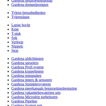
Gardena besproeiingspomp
Gardena dompelpompen
Tyleen benodigdheden
Tyleenslang
Lange bocht
Knie
T-stuk
Sok
Verloop
Nippels
Stop
Gardena afdichtingen
Gardena sproeiers
Gardena Profi system
Gardena koppelingen
Gardena tuinspuiten
Gardena timers & sensoren
Gardena Sprinklersysteem
Gardena meerkanaals bepsroeiingsbesturing
Gardena vakantiebewatering sets
Gardena Microdrip toebehoren
Gardena Pipeline
Gardena System sets