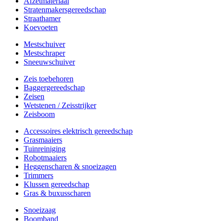
Afzetmateriaal
Stratenmakersgereedschap
Straathamer
Koevoeten
Mestschuiver
Mestschraper
Sneeuwschuiver
Zeis toebehoren
Baggergereedschap
Zeisen
Wetstenen / Zeisstrijker
Zeisboom
Accessoires elektrisch gereedschap
Grasmaaiers
Tuinreiniging
Robotmaaiers
Heggenscharen & snoeizagen
Trimmers
Klussen gereedschap
Gras & buxusscharen
Snoeizaag
Boomband