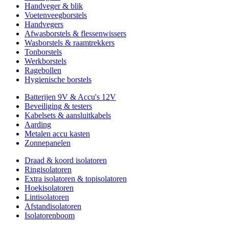
Handveger & blik
Voetenveegborstels
Handvegers
Afwasborstels & flessenwissers
Wasborstels & raamtrekkers
Tonborstels
Werkborstels
Ragebollen
Hygienische borstels
Batterijen 9V & Accu's 12V
Beveiliging & testers
Kabelsets & aansluitkabels
Aarding
Metalen accu kasten
Zonnepanelen
Draad & koord isolatoren
Ringisolatoren
Extra isolatoren & topisolatoren
Hoekisolatoren
Lintisolatoren
Afstandisolatoren
Isolatorenboom