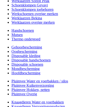
Werklaarzen Sixton Peak
Schoenklompen Gevavi
Schoenklompen toebehoren
Werkschoenen overige merken
Werklaarzen Bekina
Werklaarzen overige merken
Handschoenen
Mutsen
Thermo ondergoed
Gehoorbescherming
Oogbescherming
Disposable kleding
Disposable handschoenen
Disposable schoenen
Mondbescherming
Hoofdbescherming
Pluimvee Water en voerbakken / silos
Pluimvee Kuikenverzorging
Pluimvee Hokken, netten
Pluimvee Overig
Knaagdieren Water en voerbakken
Knaagdieren Verzorgingsproducten