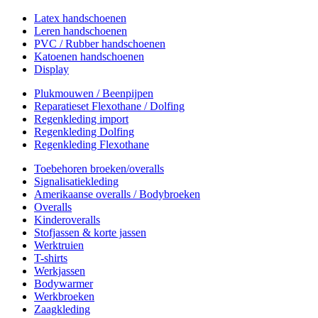
Latex handschoenen
Leren handschoenen
PVC / Rubber handschoenen
Katoenen handschoenen
Display
Plukmouwen / Beenpijpen
Reparatieset Flexothane / Dolfing
Regenkleding import
Regenkleding Dolfing
Regenkleding Flexothane
Toebehoren broeken/overalls
Signalisatiekleding
Amerikaanse overalls / Bodybroeken
Overalls
Kinderoveralls
Stofjassen & korte jassen
Werktruien
T-shirts
Werkjassen
Bodywarmer
Werkbroeken
Zaagkleding