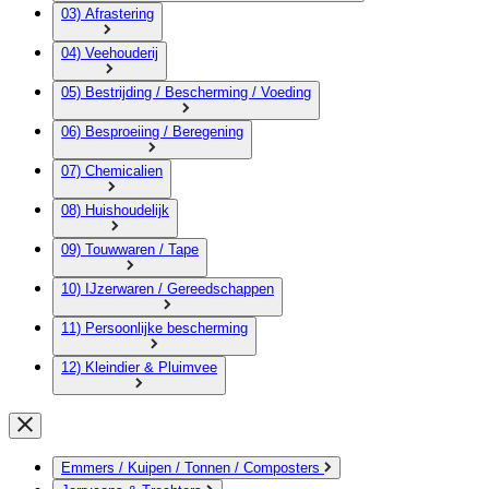
03) Afrastering
04) Veehouderij
05) Bestrijding / Bescherming / Voeding
06) Besproeiing / Beregening
07) Chemicalien
08) Huishoudelijk
09) Touwwaren / Tape
10) IJzerwaren / Gereedschappen
11) Persoonlijke bescherming
12) Kleindier & Pluimvee
Emmers / Kuipen / Tonnen / Composters