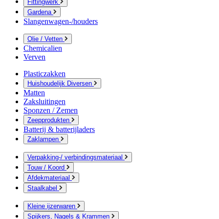
Fittingwerk
Gardena
Slangenwagen-/houders
Olie / Vetten
Chemicalien
Verven
Plasticzakken
Huishoudelijk Diversen
Matten
Zaksluitingen
Sponzen / Zemen
Zeepprodukten
Batterij & batterijladers
Zaklampen
Verpakking-/ verbindingsmateriaal
Touw / Koord
Afdekmateriaal
Staalkabel
Kleine ijzerwaren
Spijkers, Nagels & Krammen