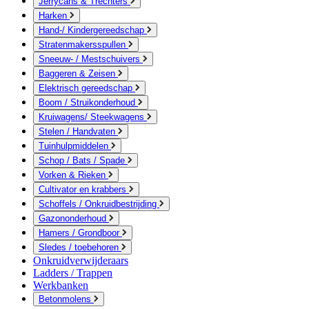
Jerrycans & Trechters
Harken
Hand-/ Kindergereedschap
Stratenmakersspullen
Sneeuw- / Mestschuivers
Baggeren & Zeisen
Elektrisch gereedschap
Boom / Struikonderhoud
Kruiwagens/ Steekwagens
Stelen / Handvaten
Tuinhulpmiddelen
Schop / Bats / Spade
Vorken & Rieken
Cultivator en krabbers
Schoffels / Onkruidbestrijding
Gazononderhoud
Hamers / Grondboor
Sledes / toebehoren
Onkruidverwijderaars
Ladders / Trappen
Werkbanken
Betonmolens