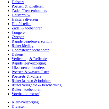
Halsters
Poetsen & toiletteren
Zadel-/Trensenhouders
Halstertouw
Halsters diversen
Hoofdstellen
Zadel & toebehoren
Longeren
Zwepen
Rapide paardenverzorging
Ruiter kleding
Hoofdstellen toebehoren
Dekens
Verlichting & Reflectie
Rapide leerverzorging
Likstenen en houders
Poetsen & wassen Oster
Poetssets & koffers
Ruiter laarzen & jodphurs
Ruiter veiligheid & bescherming
Ruiter - toebehoren
Voerbak kunststof
Klauwverzorging
Diversen