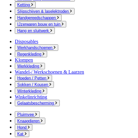
Ketting
Slijpschijven & laselektroden
Handgereedschappen
IJzerwaren bouw en tuin
Hang en sluitwerk
Disposables
Werkhandschoenen
Regenkleding
Klompen
Werkkleding
Wandel-/ Werkschoenen & Laarzen
Hoeden / Petten
Sokken / Kousen
Winterkleding
Winkelinrichting
Gelaatsbescherming
Pluimvee
Knaagdieren
Hond
Kat