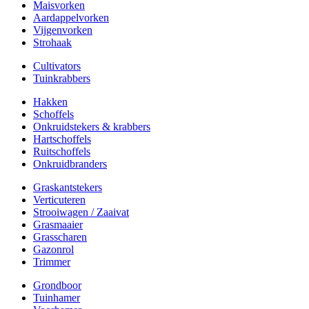
Maisvorken
Aardappelvorken
Vijgenvorken
Strohaak
Cultivators
Tuinkrabbers
Hakken
Schoffels
Onkruidstekers & krabbers
Hartschoffels
Ruitschoffels
Onkruidbranders
Graskantstekers
Verticuteren
Strooiwagen / Zaaivat
Grasmaaier
Grasscharen
Gazonrol
Trimmer
Grondboor
Tuinhamer