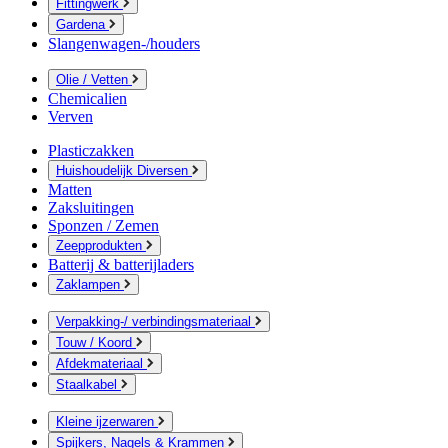
Fittingwerk
Gardena
Slangenwagen-/houders
Olie / Vetten
Chemicalien
Verven
Plasticzakken
Huishoudelijk Diversen
Matten
Zaksluitingen
Sponzen / Zemen
Zeepprodukten
Batterij & batterijladers
Zaklampen
Verpakking-/ verbindingsmateriaal
Touw / Koord
Afdekmateriaal
Staalkabel
Kleine ijzerwaren
Spijkers, Nagels & Krammen