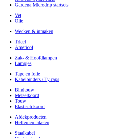
Gardena Microdrip startsets
Vet
Olie
Wecken & inmaken
Tricel
Americol
Zak- & Hoofdlampen
Lampjes
Tape en folie
Kabelbinders / Ty-raps
Bindtouw
Metselkoord
Touw
Elastisch koord
Afdekproducten
Heffen en takelen
Staalkabel