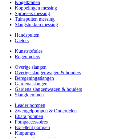
Kogelkranen
Koppelingen messing
Sproeiers messing
Tuinspuiten messing
Slangstukken messing
Handspuiten
Gieters
Kunststoftules
Regenmeters
Overige slangen
Overige slangenwagen & houders
Beregeningsslangen
Gardena slangen
Gardena slangenwagen & houders
Slangklemmen
Leader pompen
Zwengelpompen & Onderdelen
Ebara pompen
Pompaccessoires
Excellent pompen
Kinpumps