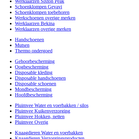
Werklaarzen Sixton Peak
Schoenklompen Gevavi
Schoenklompen toebehoren
Werkschoenen overige merken
Werklaarzen Bekina
Werklaarzen overige merken
Handschoenen
Mutsen
Thermo ondergoed
Gehoorbescherming
Oogbescherming
Disposable kleding
Disposable handschoenen
Disposable schoenen
Mondbescherming
Hoofdbescherming
Pluimvee Water en voerbakken / silos
Pluimvee Kuikenverzorging
Pluimvee Hokken, netten
Pluimvee Overig
Knaagdieren Water en voerbakken
Knaagdieren Verzorgingsproducten