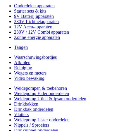
Onderdelen apparaten
Starter sets & kits
9V Batterij-apparaten
230V Lichtnetapparaten
12V Accu-apparaten
230V / 12V Combi apparaten
Zonne-energie apparaten
Tangen
Waarschuwingsbordjes
Afkuilen
Reiniging
Wegers en meters
Video bewaking
Weidepompen & toebehoren
Weidepomp Eider onderdelen
Weidepomp Utina & Ipsam onderdelen
Drinkbakken
Drinkbak onderdelen
Vlotters
Weidepomp Lister onderdelen
Nippels / Sproeiers
Drinknippel-onderdelen