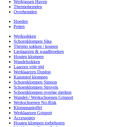
Werkjassen Havep
Thermohemden
Overhemden
Hoeden
Petten
Werksokken
Schoenklompen Sika
Thermo sokken / kousen
Lieslaarzen & waadbroeken
Houten klompen
Wandelsokken
Laarzen vrije tijd
Werklaarzen Dunlop
Kunststof klompen
Schoenklompen Simson
Schoenklompen Strovels
Schoenklompen overige merken
Wandel-/ Werkschoenen Grisport
Werkschoenen No-Risk
Klomppantoffel
Werklaarzen Grisport
Accessoires
Houten klompen toebehoren