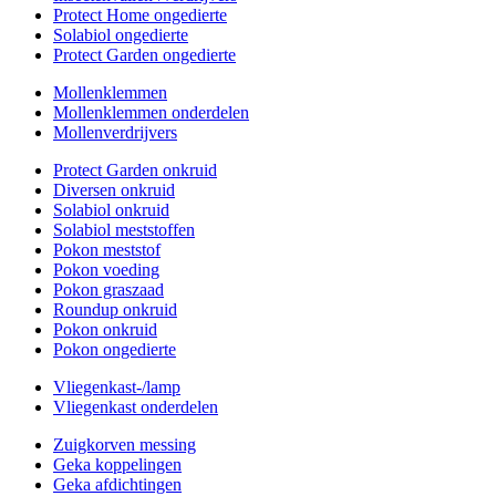
Protect Home ongedierte
Solabiol ongedierte
Protect Garden ongedierte
Mollenklemmen
Mollenklemmen onderdelen
Mollenverdrijvers
Protect Garden onkruid
Diversen onkruid
Solabiol onkruid
Solabiol meststoffen
Pokon meststof
Pokon voeding
Pokon graszaad
Roundup onkruid
Pokon onkruid
Pokon ongedierte
Vliegenkast-/lamp
Vliegenkast onderdelen
Zuigkorven messing
Geka koppelingen
Geka afdichtingen