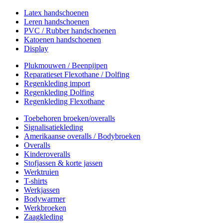
Latex handschoenen
Leren handschoenen
PVC / Rubber handschoenen
Katoenen handschoenen
Display
Plukmouwen / Beenpijpen
Reparatieset Flexothane / Dolfing
Regenkleding import
Regenkleding Dolfing
Regenkleding Flexothane
Toebehoren broeken/overalls
Signalisatiekleding
Amerikaanse overalls / Bodybroeken
Overalls
Kinderoveralls
Stofjassen & korte jassen
Werktruien
T-shirts
Werkjassen
Bodywarmer
Werkbroeken
Zaagkleding