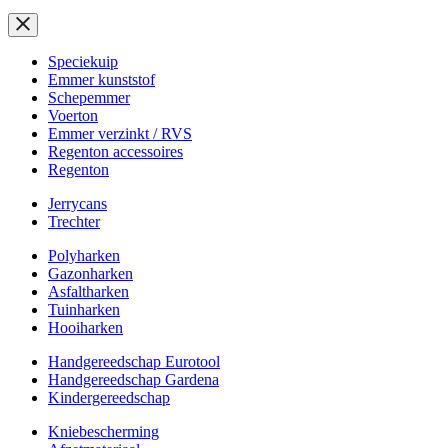
Speciekuip
Emmer kunststof
Schepemmer
Voerton
Emmer verzinkt / RVS
Regenton accessoires
Regenton
Jerrycans
Trechter
Polyharken
Gazonharken
Asfaltharken
Tuinharken
Hooiharken
Handgereedschap Eurotool
Handgereedschap Gardena
Kindergereedschap
Kniebescherming