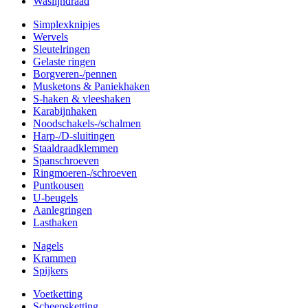
Waslijndraad
Simplexknipjes
Wervels
Sleutelringen
Gelaste ringen
Borgveren-/pennen
Musketons & Paniekhaken
S-haken & vleeshaken
Karabijnhaken
Noodschakels-/schalmen
Harp-/D-sluitingen
Staaldraadklemmen
Spanschroeven
Ringmoeren-/schroeven
Puntkousen
U-beugels
Aanlegringen
Lasthaken
Nagels
Krammen
Spijkers
Voetketting
Scheepsketting