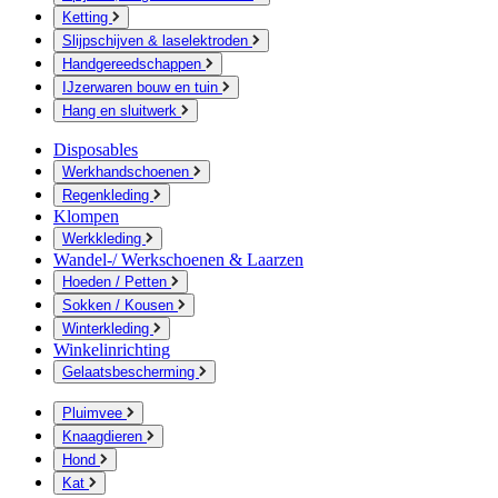
Ketting
Slijpschijven & laselektroden
Handgereedschappen
IJzerwaren bouw en tuin
Hang en sluitwerk
Disposables
Werkhandschoenen
Regenkleding
Klompen
Werkkleding
Wandel-/ Werkschoenen & Laarzen
Hoeden / Petten
Sokken / Kousen
Winterkleding
Winkelinrichting
Gelaatsbescherming
Pluimvee
Knaagdieren
Hond
Kat