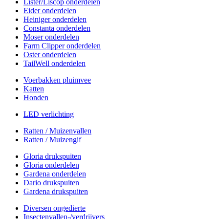
Lister/Liscop onderdelen
Eider onderdelen
Heiniger onderdelen
Constanta onderdelen
Moser onderdelen
Farm Clipper onderdelen
Oster onderdelen
TailWell onderdelen
Voerbakken pluimvee
Katten
Honden
LED verlichting
Ratten / Muizenvallen
Ratten / Muizengif
Gloria drukspuiten
Gloria onderdelen
Gardena onderdelen
Dario drukspuiten
Gardena drukspuiten
Diversen ongedierte
Insectenvallen-/verdrijvers