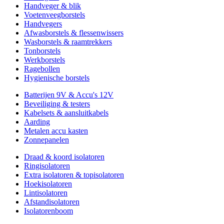
Handveger & blik
Voetenveegborstels
Handvegers
Afwasborstels & flessenwissers
Wasborstels & raamtrekkers
Tonborstels
Werkborstels
Ragebollen
Hygienische borstels
Batterijen 9V & Accu's 12V
Beveiliging & testers
Kabelsets & aansluitkabels
Aarding
Metalen accu kasten
Zonnepanelen
Draad & koord isolatoren
Ringisolatoren
Extra isolatoren & topisolatoren
Hoekisolatoren
Lintisolatoren
Afstandisolatoren
Isolatorenboom