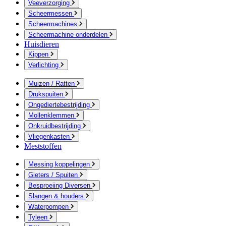
Veeverzorging
Scheermessen
Scheermachines
Scheermachine onderdelen
Huisdieren
Kippen
Verlichting
Muizen / Ratten
Drukspuiten
Ongediertebestrijding
Mollenklemmen
Onkruidbestrijding
Vliegenkasten
Meststoffen
Messing koppelingen
Gieters / Spuiten
Besproeiing Diversen
Slangen & houders
Waterpompen
Tyleen