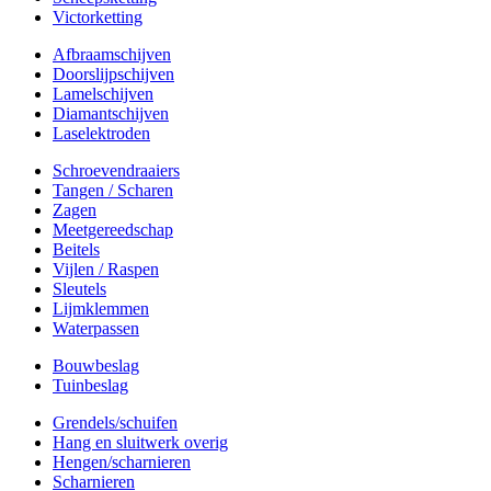
Victorketting
Afbraamschijven
Doorslijpschijven
Lamelschijven
Diamantschijven
Laselektroden
Schroevendraaiers
Tangen / Scharen
Zagen
Meetgereedschap
Beitels
Vijlen / Raspen
Sleutels
Lijmklemmen
Waterpassen
Bouwbeslag
Tuinbeslag
Grendels/schuifen
Hang en sluitwerk overig
Hengen/scharnieren
Scharnieren