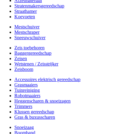
Afzetmateriaal
Stratenmakersgereedschap
Straathamer
Koevoeten
Mestschuiver
Mestschraper
Sneeuwschuiver
Zeis toebehoren
Baggergereedschap
Zeisen
Wetstenen / Zeisstrijker
Zeisboom
Accessoires elektrisch gereedschap
Grasmaaiers
Tuinreiniging
Robotmaaiers
Heggenscharen & snoeizagen
Trimmers
Klussen gereedschap
Gras & buxusscharen
Snoeizaag
Boomband