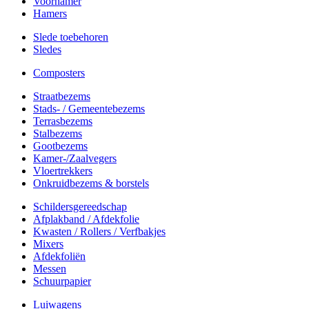
Voorhamer
Hamers
Slede toebehoren
Sledes
Composters
Straatbezems
Stads- / Gemeentebezems
Terrasbezems
Stalbezems
Gootbezems
Kamer-/Zaalvegers
Vloertrekkers
Onkruidbezems & borstels
Schildersgereedschap
Afplakband / Afdekfolie
Kwasten / Rollers / Verfbakjes
Mixers
Afdekfoliën
Messen
Schuurpapier
Luiwagens