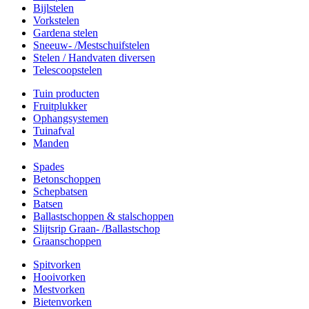
Bijlstelen
Vorkstelen
Gardena stelen
Sneeuw- /Mestschuifstelen
Stelen / Handvaten diversen
Telescoopstelen
Tuin producten
Fruitplukker
Ophangsystemen
Tuinafval
Manden
Spades
Betonschoppen
Schepbatsen
Batsen
Ballastschoppen & stalschoppen
Slijtsrip Graan- /Ballastschop
Graanschoppen
Spitvorken
Hooivorken
Mestvorken
Bietenvorken