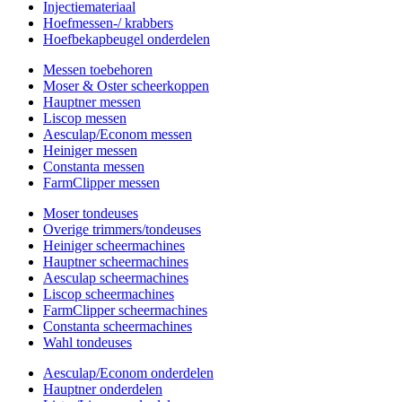
Injectiemateriaal
Hoefmessen-/ krabbers
Hoefbekapbeugel onderdelen
Messen toebehoren
Moser & Oster scheerkoppen
Hauptner messen
Liscop messen
Aesculap/Econom messen
Heiniger messen
Constanta messen
FarmClipper messen
Moser tondeuses
Overige trimmers/tondeuses
Heiniger scheermachines
Hauptner scheermachines
Aesculap scheermachines
Liscop scheermachines
FarmClipper scheermachines
Constanta scheermachines
Wahl tondeuses
Aesculap/Econom onderdelen
Hauptner onderdelen