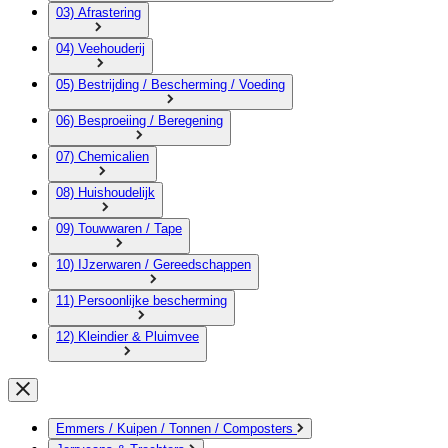
03) Afrastering
04) Veehouderij
05) Bestrijding / Bescherming / Voeding
06) Besproeiing / Beregening
07) Chemicalien
08) Huishoudelijk
09) Touwwaren / Tape
10) IJzerwaren / Gereedschappen
11) Persoonlijke bescherming
12) Kleindier & Pluimvee
Emmers / Kuipen / Tonnen / Composters