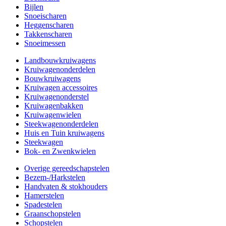
Bijlen
Snoeischaren
Heggenscharen
Takkenscharen
Snoeimessen
Landbouwkruiwagens
Kruiwagenonderdelen
Bouwkruiwagens
Kruiwagen accessoires
Kruiwagenonderstel
Kruiwagenbakken
Kruiwagenwielen
Steekwagenonderdelen
Huis en Tuin kruiwagens
Steekwagen
Bok- en Zwenkwielen
Overige gereedschapstelen
Bezem-/Harkstelen
Handvaten & stokhouders
Hamerstelen
Spadestelen
Graanschopstelen
Schopstelen