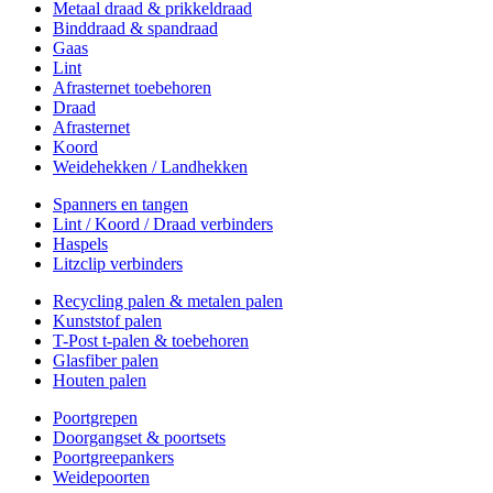
Metaal draad & prikkeldraad
Binddraad & spandraad
Gaas
Lint
Afrasternet toebehoren
Draad
Afrasternet
Koord
Weidehekken / Landhekken
Spanners en tangen
Lint / Koord / Draad verbinders
Haspels
Litzclip verbinders
Recycling palen & metalen palen
Kunststof palen
T-Post t-palen & toebehoren
Glasfiber palen
Houten palen
Poortgrepen
Doorgangset & poortsets
Poortgreepankers
Weidepoorten