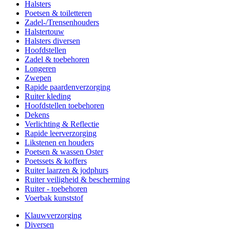
Halsters
Poetsen & toiletteren
Zadel-/Trensenhouders
Halstertouw
Halsters diversen
Hoofdstellen
Zadel & toebehoren
Longeren
Zwepen
Rapide paardenverzorging
Ruiter kleding
Hoofdstellen toebehoren
Dekens
Verlichting & Reflectie
Rapide leerverzorging
Likstenen en houders
Poetsen & wassen Oster
Poetssets & koffers
Ruiter laarzen & jodphurs
Ruiter veiligheid & bescherming
Ruiter - toebehoren
Voerbak kunststof
Klauwverzorging
Diversen