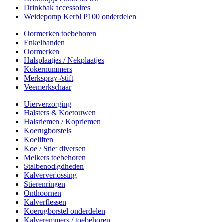
Drinkbak accessoires
Weidepomp Kerbl P100 onderdelen
Oormerken toebehoren
Enkelbanden
Oormerken
Halsplaatjes / Nekplaatjes
Kokernummers
Merkspray-/stift
Veemerkschaar
Uierverzorging
Halsters & Koetouwen
Halsriemen / Kopriemen
Koerugborstels
Koeliften
Koe / Stier diversen
Melkers toebehoren
Stalbenodigdheden
Kalververlossing
Stierenringen
Onthoornen
Kalverflessen
Koerugborstel onderdelen
Kalveremmers / toebehoren