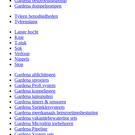
Gardena besproeiingspomp
Gardena dompelpompen
Tyleen benodigdheden
Tyleenslang
Lange bocht
Knie
T-stuk
Sok
Verloop
Nippels
Stop
Gardena afdichtingen
Gardena sproeiers
Gardena Profi system
Gardena koppelingen
Gardena tuinspuiten
Gardena timers & sensoren
Gardena Sprinklersysteem
Gardena meerkanaals bepsroeiingsbesturing
Gardena vakantiebewatering sets
Gardena Microdrip toebehoren
Gardena Pipeline
Gardena System sets