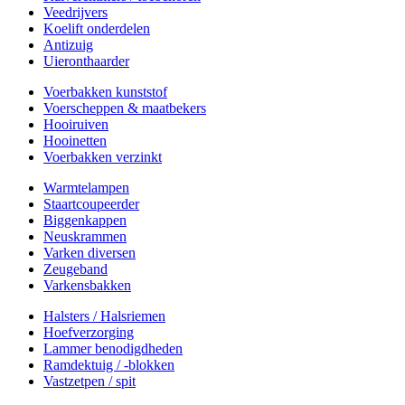
Veedrijvers
Koelift onderdelen
Antizuig
Uieronthaarder
Voerbakken kunststof
Voerscheppen & maatbekers
Hooiruiven
Hooinetten
Voerbakken verzinkt
Warmtelampen
Staartcoupeerder
Biggenkappen
Neuskrammen
Varken diversen
Zeugeband
Varkensbakken
Halsters / Halsriemen
Hoefverzorging
Lammer benodigdheden
Ramdektuig / -blokken
Vastzetpen / spit