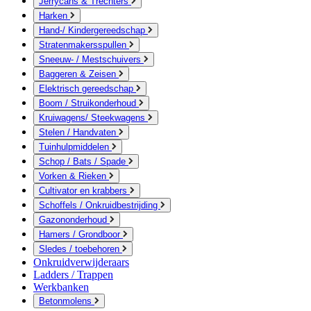
Jerrycans & Trechters
Harken
Hand-/ Kindergereedschap
Stratenmakersspullen
Sneeuw- / Mestschuivers
Baggeren & Zeisen
Elektrisch gereedschap
Boom / Struikonderhoud
Kruiwagens/ Steekwagens
Stelen / Handvaten
Tuinhulpmiddelen
Schop / Bats / Spade
Vorken & Rieken
Cultivator en krabbers
Schoffels / Onkruidbestrijding
Gazononderhoud
Hamers / Grondboor
Sledes / toebehoren
Onkruidverwijderaars
Ladders / Trappen
Werkbanken
Betonmolens