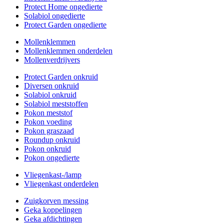
Protect Home ongedierte
Solabiol ongedierte
Protect Garden ongedierte
Mollenklemmen
Mollenklemmen onderdelen
Mollenverdrijvers
Protect Garden onkruid
Diversen onkruid
Solabiol onkruid
Solabiol meststoffen
Pokon meststof
Pokon voeding
Pokon graszaad
Roundup onkruid
Pokon onkruid
Pokon ongedierte
Vliegenkast-/lamp
Vliegenkast onderdelen
Zuigkorven messing
Geka koppelingen
Geka afdichtingen