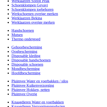
Werklaarzen Sixton Peak
Schoenklompen Gevavi
Schoenklompen toebehoren
Werkschoenen overige merken
Werklaarzen Bekina
Werklaarzen overige merken
Handschoenen
Mutsen
Thermo ondergoed
Gehoorbescherming
Oogbescherming
Disposable kleding
Disposable handschoenen
Disposable schoenen
Mondbescherming
Hoofdbescherming
Pluimvee Water en voerbakken / silos
Pluimvee Kuikenverzorging
Pluimvee Hokken, netten
Pluimvee Overig
Knaagdieren Water en voerbakken
Knaagdieren Verzorgingsproducten