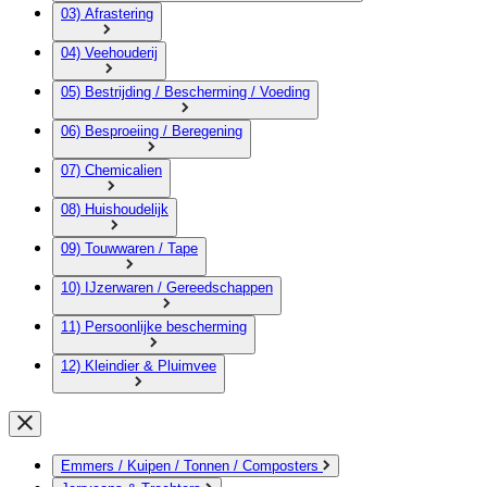
03) Afrastering
04) Veehouderij
05) Bestrijding / Bescherming / Voeding
06) Besproeiing / Beregening
07) Chemicalien
08) Huishoudelijk
09) Touwwaren / Tape
10) IJzerwaren / Gereedschappen
11) Persoonlijke bescherming
12) Kleindier & Pluimvee
Emmers / Kuipen / Tonnen / Composters