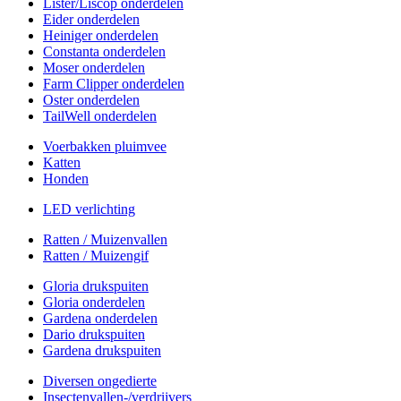
Lister/Liscop onderdelen
Eider onderdelen
Heiniger onderdelen
Constanta onderdelen
Moser onderdelen
Farm Clipper onderdelen
Oster onderdelen
TailWell onderdelen
Voerbakken pluimvee
Katten
Honden
LED verlichting
Ratten / Muizenvallen
Ratten / Muizengif
Gloria drukspuiten
Gloria onderdelen
Gardena onderdelen
Dario drukspuiten
Gardena drukspuiten
Diversen ongedierte
Insectenvallen-/verdrijvers