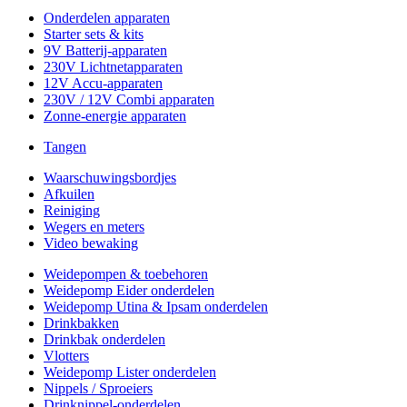
Onderdelen apparaten
Starter sets & kits
9V Batterij-apparaten
230V Lichtnetapparaten
12V Accu-apparaten
230V / 12V Combi apparaten
Zonne-energie apparaten
Tangen
Waarschuwingsbordjes
Afkuilen
Reiniging
Wegers en meters
Video bewaking
Weidepompen & toebehoren
Weidepomp Eider onderdelen
Weidepomp Utina & Ipsam onderdelen
Drinkbakken
Drinkbak onderdelen
Vlotters
Weidepomp Lister onderdelen
Nippels / Sproeiers
Drinknippel-onderdelen