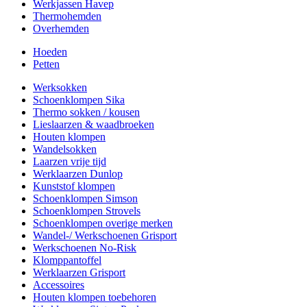
Werkjassen Havep
Thermohemden
Overhemden
Hoeden
Petten
Werksokken
Schoenklompen Sika
Thermo sokken / kousen
Lieslaarzen & waadbroeken
Houten klompen
Wandelsokken
Laarzen vrije tijd
Werklaarzen Dunlop
Kunststof klompen
Schoenklompen Simson
Schoenklompen Strovels
Schoenklompen overige merken
Wandel-/ Werkschoenen Grisport
Werkschoenen No-Risk
Klomppantoffel
Werklaarzen Grisport
Accessoires
Houten klompen toebehoren