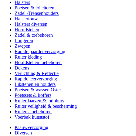
Halsters
Poetsen & toiletteren
Zadel-/Trensenhouders
Halstertouw
Halsters diversen
Hoofdstellen
Zadel & toebehoren
Longeren
Zwepen
Rapide paardenverzorging
Ruiter kleding
Hoofdstellen toebehoren
Dekens
Verlichting & Reflectie
Rapide leerverzorging
Likstenen en houders
Poetsen & wassen Oster
Poetssets & koffers
Ruiter laarzen & jodphurs
Ruiter veiligheid & bescherming
Ruiter - toebehoren
Voerbak kunststof
Klauwverzorging
Diversen