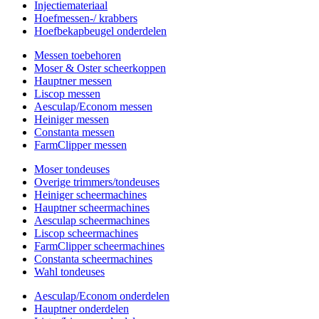
Injectiemateriaal
Hoefmessen-/ krabbers
Hoefbekapbeugel onderdelen
Messen toebehoren
Moser & Oster scheerkoppen
Hauptner messen
Liscop messen
Aesculap/Econom messen
Heiniger messen
Constanta messen
FarmClipper messen
Moser tondeuses
Overige trimmers/tondeuses
Heiniger scheermachines
Hauptner scheermachines
Aesculap scheermachines
Liscop scheermachines
FarmClipper scheermachines
Constanta scheermachines
Wahl tondeuses
Aesculap/Econom onderdelen
Hauptner onderdelen