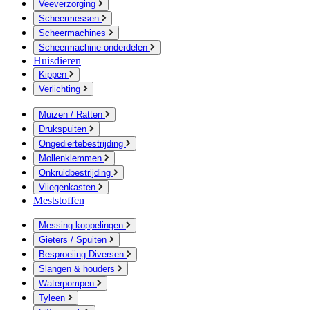
Veeverzorging
Scheermessen
Scheermachines
Scheermachine onderdelen
Huisdieren
Kippen
Verlichting
Muizen / Ratten
Drukspuiten
Ongediertebestrijding
Mollenklemmen
Onkruidbestrijding
Vliegenkasten
Meststoffen
Messing koppelingen
Gieters / Spuiten
Besproeiing Diversen
Slangen & houders
Waterpompen
Tyleen