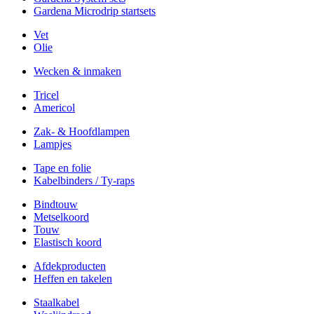
Gardena Microdrip startsets
Vet
Olie
Wecken & inmaken
Tricel
Americol
Zak- & Hoofdlampen
Lampjes
Tape en folie
Kabelbinders / Ty-raps
Bindtouw
Metselkoord
Touw
Elastisch koord
Afdekproducten
Heffen en takelen
Staalkabel