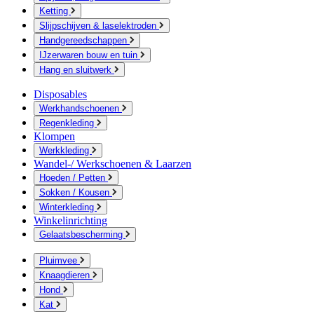
Ketting
Slijpschijven & laselektroden
Handgereedschappen
IJzerwaren bouw en tuin
Hang en sluitwerk
Disposables
Werkhandschoenen
Regenkleding
Klompen
Werkkleding
Wandel-/ Werkschoenen & Laarzen
Hoeden / Petten
Sokken / Kousen
Winterkleding
Winkelinrichting
Gelaatsbescherming
Pluimvee
Knaagdieren
Hond
Kat