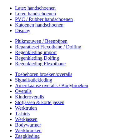
Latex handschoenen
Leren handschoenen
PVC / Rubber handschoenen
Katoenen handschoenen
Display
Plukmouwen / Beenpijpen
Reparatieset Flexothane / Dolfing
Regenkleding import
Regenkleding Dolfing
Regenkleding Flexothane
Toebehoren broeken/overalls
Signalisatiekleding
Amerikaanse overalls / Bodybroeken
Overalls
Kinderoveralls
Stofjassen & korte jassen
Werktruien
T-shirts
Werkjassen
Bodywarmer
Werkbroeken
Zaagkleding