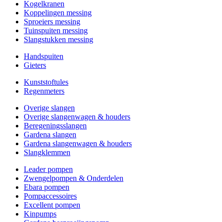
Kogelkranen
Koppelingen messing
Sproeiers messing
Tuinspuiten messing
Slangstukken messing
Handspuiten
Gieters
Kunststoftules
Regenmeters
Overige slangen
Overige slangenwagen & houders
Beregeningsslangen
Gardena slangen
Gardena slangenwagen & houders
Slangklemmen
Leader pompen
Zwengelpompen & Onderdelen
Ebara pompen
Pompaccessoires
Excellent pompen
Kinpumps