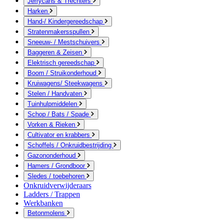
Jerrycans & Trechters
Harken
Hand-/ Kindergereedschap
Stratenmakersspullen
Sneeuw- / Mestschuivers
Baggeren & Zeisen
Elektrisch gereedschap
Boom / Struikonderhoud
Kruiwagens/ Steekwagens
Stelen / Handvaten
Tuinhulpmiddelen
Schop / Bats / Spade
Vorken & Rieken
Cultivator en krabbers
Schoffels / Onkruidbestrijding
Gazononderhoud
Hamers / Grondboor
Sledes / toebehoren
Onkruidverwijderaars
Ladders / Trappen
Werkbanken
Betonmolens