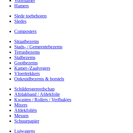
Voorhamer
Hamers
Slede toebehoren
Sledes
Composters
Straatbezems
Stads- / Gemeentebezems
Terrasbezems
Stalbezems
Gootbezems
Kamer-/Zaalvegers
Vloertrekkers
Onkruidbezems & borstels
Schildersgereedschap
Afplakband / Afdekfolie
Kwasten / Rollers / Verfbakjes
Mixers
Afdekfoliën
Messen
Schuurpapier
Luiwagens