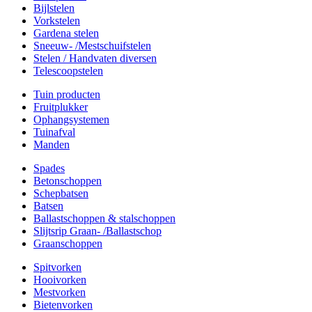
Bijlstelen
Vorkstelen
Gardena stelen
Sneeuw- /Mestschuifstelen
Stelen / Handvaten diversen
Telescoopstelen
Tuin producten
Fruitplukker
Ophangsystemen
Tuinafval
Manden
Spades
Betonschoppen
Schepbatsen
Batsen
Ballastschoppen & stalschoppen
Slijtsrip Graan- /Ballastschop
Graanschoppen
Spitvorken
Hooivorken
Mestvorken
Bietenvorken