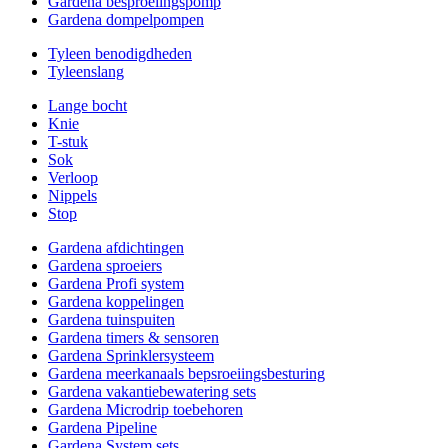
Gardena besproeiingspomp
Gardena dompelpompen
Tyleen benodigdheden
Tyleenslang
Lange bocht
Knie
T-stuk
Sok
Verloop
Nippels
Stop
Gardena afdichtingen
Gardena sproeiers
Gardena Profi system
Gardena koppelingen
Gardena tuinspuiten
Gardena timers & sensoren
Gardena Sprinklersysteem
Gardena meerkanaals bepsroeiingsbesturing
Gardena vakantiebewatering sets
Gardena Microdrip toebehoren
Gardena Pipeline
Gardena System sets