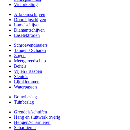
Victorketting
Afbraamschijven
Doorslijpschijven
Lamelschijven
Diamantschijven
Laselektroden
Schroevendraaiers
Tangen / Scharen
Zagen
Meetgereedschap
Beitels
Vijlen / Raspen
Sleutels
Lijmklemmen
Waterpassen
Bouwbeslag
Tuinbeslag
Grendels/schuifen
Hang en sluitwerk overig
Hengen/scharnieren
Scharnieren