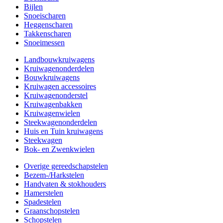
Bijlen
Snoeischaren
Heggenscharen
Takkenscharen
Snoeimessen
Landbouwkruiwagens
Kruiwagenonderdelen
Bouwkruiwagens
Kruiwagen accessoires
Kruiwagenonderstel
Kruiwagenbakken
Kruiwagenwielen
Steekwagenonderdelen
Huis en Tuin kruiwagens
Steekwagen
Bok- en Zwenkwielen
Overige gereedschapstelen
Bezem-/Harkstelen
Handvaten & stokhouders
Hamerstelen
Spadestelen
Graanschopstelen
Schopstelen