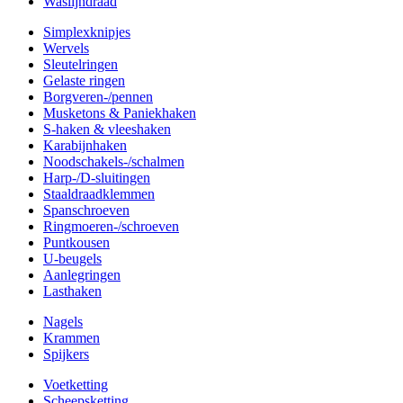
Waslijndraad
Simplexknipjes
Wervels
Sleutelringen
Gelaste ringen
Borgveren-/pennen
Musketons & Paniekhaken
S-haken & vleeshaken
Karabijnhaken
Noodschakels-/schalmen
Harp-/D-sluitingen
Staaldraadklemmen
Spanschroeven
Ringmoeren-/schroeven
Puntkousen
U-beugels
Aanlegringen
Lasthaken
Nagels
Krammen
Spijkers
Voetketting
Scheepsketting