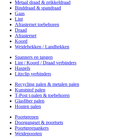
Metaal draad & prikkeldraad
Binddraad & spandraad
Gaas
Lint
Afrasternet toebehoren
Draad
Afrasternet
Koord
Weidehekken / Landhekken
Spanners en tangen
Lint / Koord / Draad verbinders
Haspels
Litzclip verbinders
Recycling palen & metalen palen
Kunststof palen
T-Post t-palen & toebehoren
Glasfiber palen
Houten palen
Poortgrepen
Doorgangset & poortsets
Poortgreepankers
Weidepoorten