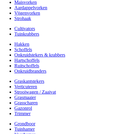
Maisvorken
Aardappelvorken
Vijgenvorken
Strohaak
Cultivators
Tuinkrabbers
Hakken
Schoffels
Onkruidstekers & krabbers
Hartschoffels
Ruitschoffels
Onkruidbranders
Graskantstekers
Verticuteren
Strooiwagen / Zaaivat
Grasmaaier
Grasscharen
Gazonrol
Trimmer
Grondboor
Tuinhamer