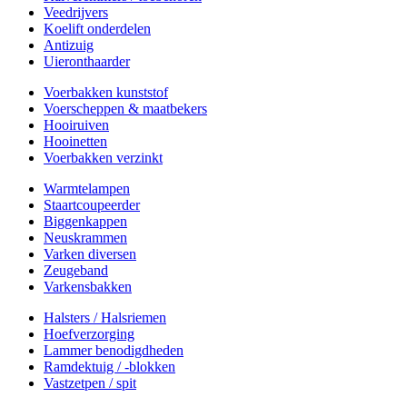
Veedrijvers
Koelift onderdelen
Antizuig
Uieronthaarder
Voerbakken kunststof
Voerscheppen & maatbekers
Hooiruiven
Hooinetten
Voerbakken verzinkt
Warmtelampen
Staartcoupeerder
Biggenkappen
Neuskrammen
Varken diversen
Zeugeband
Varkensbakken
Halsters / Halsriemen
Hoefverzorging
Lammer benodigdheden
Ramdektuig / -blokken
Vastzetpen / spit