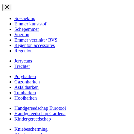
Speciekuip
Emmer kunststof
Schepemmer
Voerton
Emmer verzinkt / RVS
Regenton accessoires
Regenton
Jerrycans
Trechter
Polyharken
Gazonharken
Asfaltharken
Tuinharken
Hooiharken
Handgereedschap Eurotool
Handgereedschap Gardena
Kindergereedschap
Kniebescherming