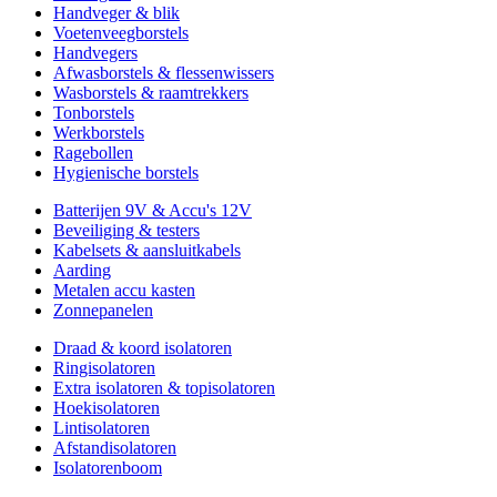
Handveger & blik
Voetenveegborstels
Handvegers
Afwasborstels & flessenwissers
Wasborstels & raamtrekkers
Tonborstels
Werkborstels
Ragebollen
Hygienische borstels
Batterijen 9V & Accu's 12V
Beveiliging & testers
Kabelsets & aansluitkabels
Aarding
Metalen accu kasten
Zonnepanelen
Draad & koord isolatoren
Ringisolatoren
Extra isolatoren & topisolatoren
Hoekisolatoren
Lintisolatoren
Afstandisolatoren
Isolatorenboom