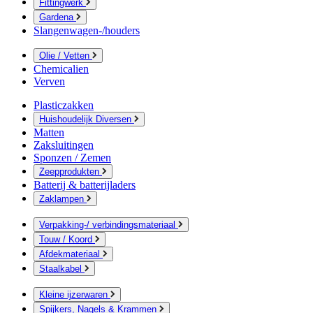
Fittingwerk
Gardena
Slangenwagen-/houders
Olie / Vetten
Chemicalien
Verven
Plasticzakken
Huishoudelijk Diversen
Matten
Zaksluitingen
Sponzen / Zemen
Zeepprodukten
Batterij & batterijladers
Zaklampen
Verpakking-/ verbindingsmateriaal
Touw / Koord
Afdekmateriaal
Staalkabel
Kleine ijzerwaren
Spijkers, Nagels & Krammen