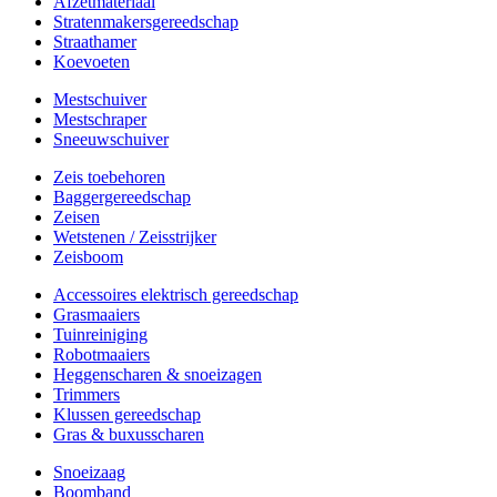
Afzetmateriaal
Stratenmakersgereedschap
Straathamer
Koevoeten
Mestschuiver
Mestschraper
Sneeuwschuiver
Zeis toebehoren
Baggergereedschap
Zeisen
Wetstenen / Zeisstrijker
Zeisboom
Accessoires elektrisch gereedschap
Grasmaaiers
Tuinreiniging
Robotmaaiers
Heggenscharen & snoeizagen
Trimmers
Klussen gereedschap
Gras & buxusscharen
Snoeizaag
Boomband