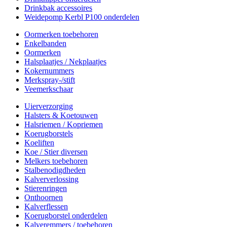
Drinkbak accessoires
Weidepomp Kerbl P100 onderdelen
Oormerken toebehoren
Enkelbanden
Oormerken
Halsplaatjes / Nekplaatjes
Kokernummers
Merkspray-/stift
Veemerkschaar
Uierverzorging
Halsters & Koetouwen
Halsriemen / Kopriemen
Koerugborstels
Koeliften
Koe / Stier diversen
Melkers toebehoren
Stalbenodigdheden
Kalververlossing
Stierenringen
Onthoornen
Kalverflessen
Koerugborstel onderdelen
Kalveremmers / toebehoren